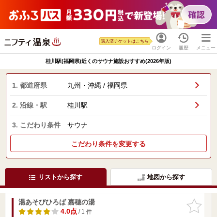
購入済チケットはこちら
ログイン
履歴
メニュー
桂川駅(福岡県)近くのサウナ施設おすすめ(2026年版)
1. 都道府県
九州・沖縄 / 福岡県
2. 沿線・駅
桂川駅
3. こだわり条件
サウナ
こだわり条件を変更する
リストから探す
地図から探す
湯あそびひろば 嘉穂の湯
お気に入
りに追加
4.0点
/ 1 件