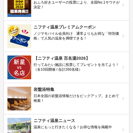
おふろ好きユーザーの投票により、全国No.1サウナが
決定！
ニフティ温泉プレミアムクーポン
ノジマモバイル会員向け 通常よりもお得な「特別価
格」で人気の温泉を満喫できる！
【ニフティ温泉 百名湯2026】
行ってみたい施設に投票してプレゼントを当てよう！
（全10回開催 / 合計260名様）
岩盤浴特集
日本全国の岩盤浴情報だけをピックアップ。まとめて
検索！
ニフティ温泉ニュース
温泉にもっと行きたくなる！お得な情報を掲載中