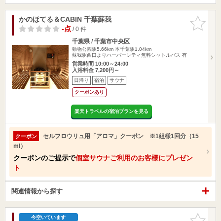
かのほてる＆CABIN 千葉蘇我
お気に入
りに追加
-点
/ 0 件
千葉県 / 千葉市中央区
動物公園駅5.66km
本千葉駅1.04km
蘇我駅西口よりハーバーシティ無料シャトルバス 有
営業時間 10:00～24:00
入浴料金 7,200円～
日帰り
宿泊
サウナ
クーポンあり
楽天トラベルの宿泊プランを見る
セルフロウリュ用「アロマ」クーポン ※1組様1回分（15
クーポン
ml）
クーポンのご提示で
個室サウナご利用のお客様にプレゼン
ト
関連情報から探す
お気に入
今空いています