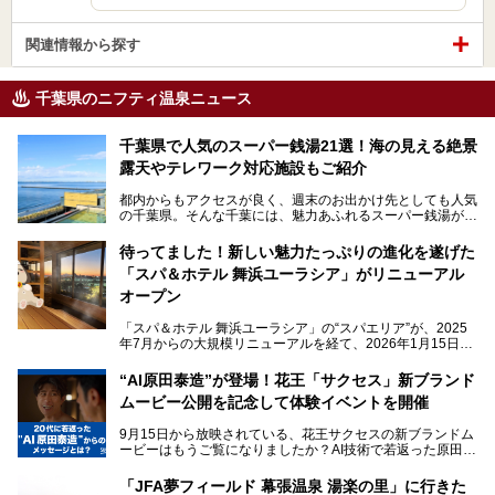
関連情報から探す
千葉県のニフティ温泉ニュース
千葉県で人気のスーパー銭湯21選！海の見える絶景
露天やテレワーク対応施設もご紹介
都内からもアクセスが良く、週末のお出かけ先としても人気
の千葉県。そんな千葉には、魅力あふれるスーパー銭湯がた
くさんあります。
待ってました！新しい魅力たっぷりの進化を遂げた
「サウナでしっかりととのいたい」「海が見える絶景で非日
「スパ＆ホテル 舞浜ユーラシア」がリニューアル
常を味わいたい」「子連れでも気兼ねなく1日過ごした
い」。
オープン
そんな多様なニーズに応える施設が揃っているため、その日
「スパ＆ホテル 舞浜ユーラシア」の“スパエリア”が、2025
の目的に合った施設がきっと見つかるはずです。
年7月からの大規模リニューアルを経て、2026年1月15日
（木）に再オープン！
さらに最近では、24時間営業で深夜まで滞在できる施設
“AI原田泰造”が登場！花王「サクセス」新ブランド
や、テレワーク・コワーキングスペースを備えた仕事もでき
新設エリアや生まれ変わった浴場・サウナの魅力を、人気キ
るスパも増えており、ただの入浴施設にとどまらない進化を
ムービー公開を記念して体験イベントを開催
ャラクター「ユーラシわん」と一緒にご紹介します。必見の
遂げています。
マル秘情報がたっぷり。ぜひチェックしてみてください！
9月15日から放映されている、花王サクセスの新ブランドム
───
本記事では、人気スーパー銭湯から絶景施設、コワーキング
ービーはもうご覧になりましたか？AI技術で若返った原田泰
提供元：SPA＆HOTEL舞浜ユーラシア【PR】
スペースや休憩スペースが充実した施設、子連れファミリー
造さんが登場して、“前を向くチカラに”というメッセージを
この記事はSPA＆HOTEL舞浜ユーラシアのPRレポート記事
向けの施設など、目的に合わせたおすすめの施設を紹介しま
伝えるムービーです。公開を記念して、スパメッツァおおた
です。
「JFA夢フィールド 幕張温泉 湯楽の里」に行きた
す。