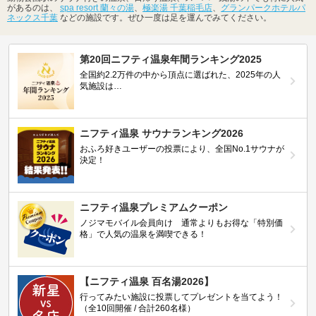
があるのは、
spa resort 蘭々の湯
、
極楽湯 千葉稲毛店
、
グランパークホテルパ
ネックス千葉
などの施設です。ぜひ一度は足を運んでみてください。
第20回ニフティ温泉年間ランキング2025
全国約2.2万件の中から頂点に選ばれた、2025年の人
気施設は…
ニフティ温泉 サウナランキング2026
おふろ好きユーザーの投票により、全国No.1サウナが
決定！
ニフティ温泉プレミアムクーポン
ノジマモバイル会員向け 通常よりもお得な「特別価
格」で人気の温泉を満喫できる！
【ニフティ温泉 百名湯2026】
行ってみたい施設に投票してプレゼントを当てよう！
（全10回開催 / 合計260名様）