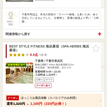
千葉市周辺は、本当の意味の「スーパー銭湯」も多いため、余り
注目していませんでした。 仕事帰り、普通の銭湯より早い「２時
開…
50代～
男性
関連情報から探す
BEST STYLE FITNESS 海浜幕張（SPA-HERBS 海浜
お気に入
幕張）
りに追加
4.4点
/ 16 件
千葉県 / 千葉市美浜区
動物公園駅7.45km
海浜幕張駅322m
JR京葉線「海浜幕張駅」北口３分
営業時間 9:00～22:00
入浴料金 1,320円～
日帰り
サウナ
クーポンあり
ほっこりお風呂体験（スパエリアのみ利用）
クーポン
通常
1,320円
→
1,100円（220円お得！）