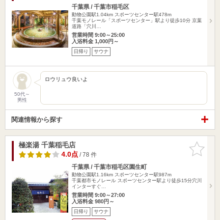
千葉県 / 千葉市稲毛区
動物公園駅1.04km
スポーツセンター駅478m
千葉モノレール「スポーツセンター」駅より徒歩10分 京葉
道路「穴川…
営業時間 9:00～25:00
入浴料金 1,000円～
日帰り
サウナ
ロウリュウ良いよ
50代～
男性
関連情報から探す
極楽湯 千葉稲毛店
お気に入
りに追加
4.0点
/ 78 件
千葉県 / 千葉市稲毛区園生町
動物公園駅1.16km
スポーツセンター駅987m
千葉都市モノレール スポーツセンター駅より徒歩15分穴川
インターすぐ…
営業時間 9:00～27:00
入浴料金 980円～
日帰り
サウナ