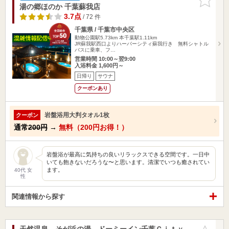
りに追加
湯の郷ほのか 千葉蘇我店
3.7点
/ 72 件
千葉県 / 千葉市中央区
動物公園駅5.73km
本千葉駅1.11km
JR蘇我駅西口よりハーバーシティ蘇我行き 無料シャトル
バスに乗車、フ…
営業時間 10:00～翌9:00
入浴料金 1,600円～
日帰り
サウナ
クーポンあり
岩盤浴用大判タオル1枚
クーポン
通常
200円
→
無料（200円お得！）
岩盤浴が最高に気持ちの良いリラックスできる空間です。一日中
いても飽きないだろうな〜と思います。清潔でいつも癒されてい
ます。
40代 女
性
関連情報から探す
天然温泉 そが浜の湯 ドーミーイン千葉Ｃｉｔｙ
お気に入