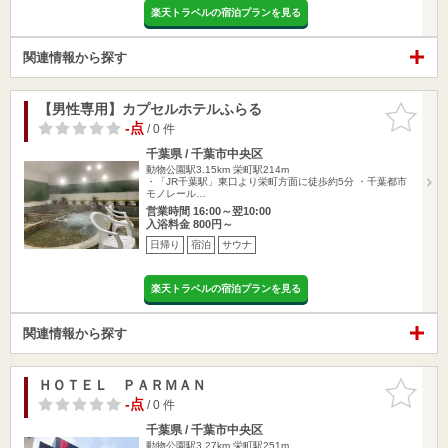
楽天トラベルの宿泊プランを見る
関連情報から探す
【男性専用】カプセルホテルふらる
お気に入
りに追加
-点
/ 0 件
千葉県 / 千葉市中央区
動物公園駅3.15km
栄町駅214m
・「JR千葉駅」東口より栄町方面に徒歩約5分 ・千葉都市
モノレール…
営業時間 16:00～翌10:00
入浴料金 800円～
日帰り
宿泊
サウナ
楽天トラベルの宿泊プランを見る
関連情報から探す
ＨＯＴＥＬ ＰＡＲＭＡＮ
お気に入
りに追加
-点
/ 0 件
千葉県 / 千葉市中央区
動物公園駅3.27km
栄町駅251m