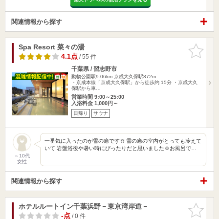
関連情報から探す
Spa Resort 菜々の湯
お気に入
りに追加
4.1点
/ 55 件
千葉県 / 習志野市
動物公園駅9.06km
京成大久保駅872m
・京成本線「京成大久保駅」から徒歩約 15分 ・京成大久
保駅から車…
営業時間 9:00～25:00
入浴料金 1,000円～
日帰り
サウナ
一番気に入ったのが雪の癒です☃️ 雪の癒の室内がとっても冷えて
いて 岩盤浴後や暑い時にぴったりだと思いました☺️お風呂で…
～10代
女性
関連情報から探す
ホテルルートイン千葉浜野－東京湾岸道－
お気に入
りに追加
-点
/ 0 件