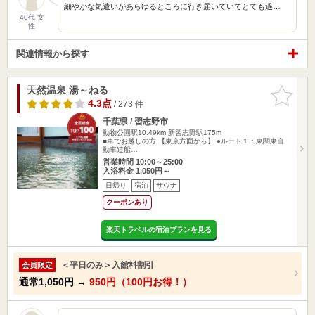
細やかな気遣いがあらゆるところに行き届いていてとても過…
40代 女
性
関連情報から探す
天然温泉 湯～ねる
お気に入
りに追加
4.3点
/ 273 件
千葉県 / 習志野市
動物公園駅10.49km
新習志野駅175m
■車でお越しの方 【東京方面から】 ●ルート１：東関東自
動車道船…
営業時間 10:00～25:00
入浴料金 1,050円～
日帰り
宿泊
サウナ
クーポンあり
楽天トラベルの宿泊プランを見る
＜平日のみ＞入館料割引
会員限定
通常
1,050円
→
950円（100円お得！）