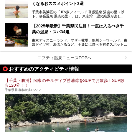
か竜泉寺の湯にて体験イベントを開催。花王サクセスの製品
くなるおススメポイント3選
が無料で試せるチャンスです！
千葉県でスーパー銭湯選びに困った際は、ぜひ参考にしてく
───
ださい。
千葉市美浜区の「JFA夢フィールド 幕張温泉 湯楽の里（以
提供元：花王株式会社【PR】
下、幕張温泉 湯楽の里）」は、東京湾一望の絶景が楽しめ
この記事は花王株式会社商品のPRレポート記事です。
る日帰り温泉です。
設備も天然温泉の露天風呂、サウナ、岩盤浴のほか、高濃度
【2025年最新】千葉県民注目！一度は入るべき千
炭酸泉、海の見えるお休み処や食事処、展望抜群の屋上ま
葉の温泉・スパ34選
で、年代を問わずたっぷり楽しめます。
東京ディズニーランド、マザー牧場、鴨川シーワールド、東
今回は人気のこの施設の中でも、特におススメしたい3つの
京ドイツ村、海ほたるなど、千葉には遊べる有名スポットが
ポイントについて厳選してお届けします。読めばきっと、行
たくさん。そんな千葉県は温泉・スパもすごいんです！千葉
きたくなること間違いなし！
県で生まれ、千葉県で育ち、つい最近まで千葉在住だった私
がお勧めする、一度は入るべき千葉の温泉・スパ34選をま
ニフティ温泉ニュースTOPへ
とめました。
おすすめのアクティビティ情報
【千葉・勝浦】関東のモルディブ勝浦湾をSUPでお散歩！SUP散
歩120分！！
千葉県勝浦市串浜1227-2