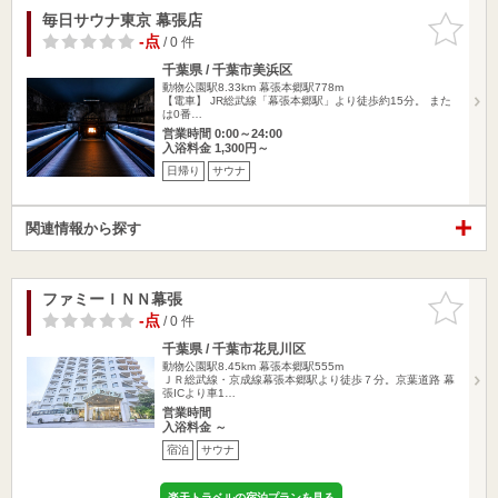
毎日サウナ東京 幕張店
お気に入
りに追加
-点
/ 0 件
千葉県 / 千葉市美浜区
動物公園駅8.33km
幕張本郷駅778m
【電車】 JR総武線「幕張本郷駅」より徒歩約15分。 また
は0番…
営業時間 0:00～24:00
入浴料金 1,300円～
日帰り
サウナ
関連情報から探す
ファミーＩＮＮ幕張
お気に入
りに追加
-点
/ 0 件
千葉県 / 千葉市花見川区
動物公園駅8.45km
幕張本郷駅555m
ＪＲ総武線・京成線幕張本郷駅より徒歩７分。京葉道路 幕
張ICより車1…
営業時間
入浴料金 ～
宿泊
サウナ
楽天トラベルの宿泊プランを見る