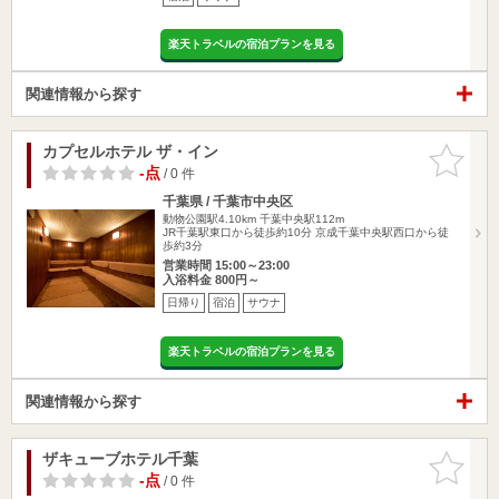
楽天トラベルの宿泊プランを見る
関連情報から探す
カプセルホテル ザ・イン
お気に入
りに追加
-点
/ 0 件
千葉県 / 千葉市中央区
動物公園駅4.10km
千葉中央駅112m
JR千葉駅東口から徒歩約10分 京成千葉中央駅西口から徒
歩約3分
営業時間 15:00～23:00
入浴料金 800円～
日帰り
宿泊
サウナ
楽天トラベルの宿泊プランを見る
関連情報から探す
ザキューブホテル千葉
お気に入
りに追加
-点
/ 0 件