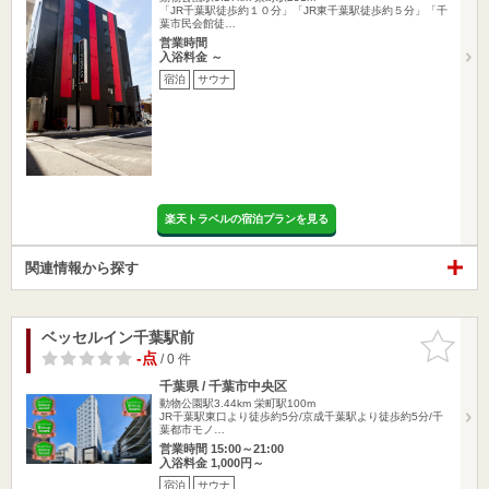
「JR千葉駅徒歩約１０分」「JR東千葉駅徒歩約５分」「千
葉市民会館徒…
営業時間
入浴料金 ～
宿泊
サウナ
楽天トラベルの宿泊プランを見る
関連情報から探す
ベッセルイン千葉駅前
お気に入
りに追加
-点
/ 0 件
千葉県 / 千葉市中央区
動物公園駅3.44km
栄町駅100m
JR千葉駅東口より徒歩約5分/京成千葉駅より徒歩約5分/千
葉都市モノ…
営業時間 15:00～21:00
入浴料金 1,000円～
宿泊
サウナ