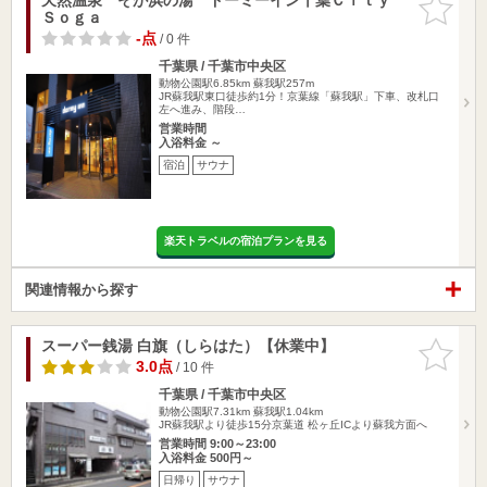
Ｓｏｇａ
りに追加
-点
/ 0 件
千葉県 / 千葉市中央区
動物公園駅6.85km
蘇我駅257m
JR蘇我駅東口徒歩約1分！京葉線「蘇我駅」下車、改札口
左へ進み、階段…
営業時間
入浴料金 ～
宿泊
サウナ
楽天トラベルの宿泊プランを見る
関連情報から探す
スーパー銭湯 白旗（しらはた）【休業中】
お気に入
りに追加
3.0点
/ 10 件
千葉県 / 千葉市中央区
動物公園駅7.31km
蘇我駅1.04km
JR蘇我駅より徒歩15分京葉道 松ヶ丘ICより蘇我方面へ
営業時間 9:00～23:00
入浴料金 500円～
日帰り
サウナ