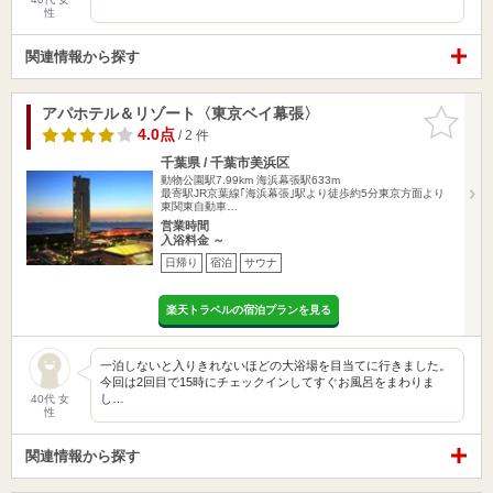
性
関連情報から探す
アパホテル＆リゾート〈東京ベイ幕張〉
お気に入
りに追加
4.0点
/ 2 件
千葉県 / 千葉市美浜区
動物公園駅7.99km
海浜幕張駅633m
最寄駅JR京葉線｢海浜幕張｣駅より徒歩約5分東京方面より
東関東自動車…
営業時間
入浴料金 ～
日帰り
宿泊
サウナ
楽天トラベルの宿泊プランを見る
一泊しないと入りきれないほどの大浴場を目当てに行きました。
今回は2回目で15時にチェックインしてすぐお風呂をまわりま
し…
40代 女
性
関連情報から探す