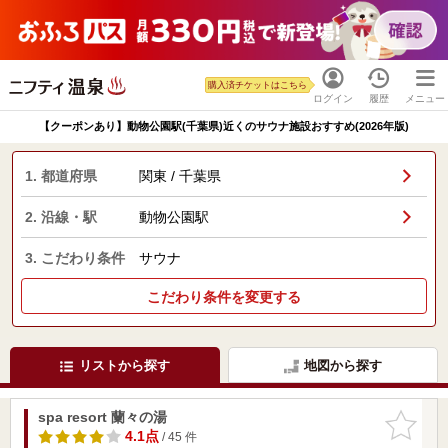
購入済チケットはこちら
ログイン
履歴
メニュー
【クーポンあり】動物公園駅(千葉県)近くのサウナ施設おすすめ(2026年版)
1. 都道府県
関東 / 千葉県
2. 沿線・駅
動物公園駅
3. こだわり条件
サウナ
こだわり条件を変更する
リストから探す
地図から探す
spa resort 蘭々の湯
お気に入
りに追加
4.1点
/ 45 件