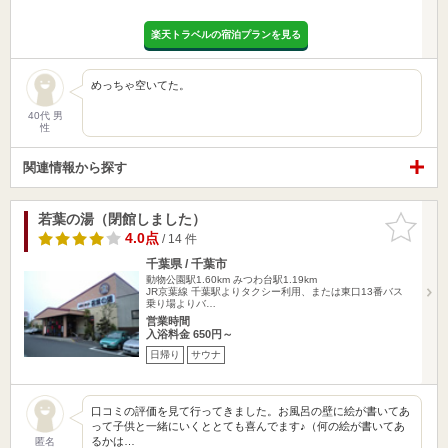
楽天トラベルの宿泊プランを見る
めっちゃ空いてた。
40代 男
性
関連情報から探す
若葉の湯（閉館しました）
お気に入
りに追加
4.0点
/ 14 件
千葉県 / 千葉市
動物公園駅1.60km
みつわ台駅1.19km
JR京葉線 千葉駅よりタクシー利用、または東口13番バス
乗り場よりバ…
営業時間
入浴料金 650円～
日帰り
サウナ
口コミの評価を見て行ってきました。お風呂の壁に絵が書いてあ
って子供と一緒にいくととても喜んでます♪（何の絵が書いてあ
るかは…
匿名