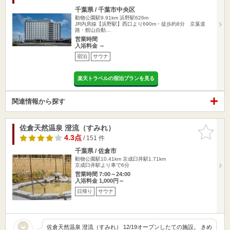
千葉県 / 千葉市中央区
動物公園駅9.91km
浜野駅626m
JR内房線【浜野駅】西口より690m・徒歩約8分 京葉道
路・館山自動…
営業時間
入浴料金 ～
宿泊
サウナ
楽天トラベルの宿泊プランを見る
関連情報から探す
佐倉天然温泉 澄流（すみれ）
お気に入
りに追加
4.3点
/ 151 件
千葉県 / 佐倉市
動物公園駅10.41km
京成臼井駅1.71km
京成臼井駅より車で6分
営業時間 7:00～24:00
入浴料金 1,000円～
日帰り
サウナ
佐倉天然温泉 澄流（すみれ） 12/19オープンしたての施設。 きめ