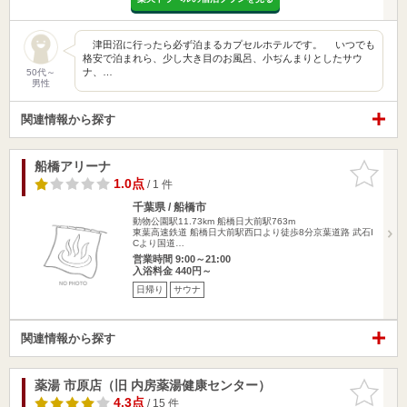
津田沼に行ったら必ず泊まるカプセルホテルです。 いつでも
格安で泊まれら、少し大き目のお風呂、小ぢんまりとしたサウ
ナ、…
50代～
男性
関連情報から探す
船橋アリーナ
お気に入
りに追加
1.0点
/ 1 件
千葉県 / 船橋市
動物公園駅11.73km
船橋日大前駅763m
東葉高速鉄道 船橋日大前駅西口より徒歩8分京葉道路 武石I
Cより国道…
営業時間 9:00～21:00
入浴料金 440円～
日帰り
サウナ
関連情報から探す
薬湯 市原店（旧 内房薬湯健康センター）
お気に入
りに追加
4.3点
/ 15 件