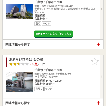
千葉県 / 千葉市中央区
動物公園駅4.68km
市役所前駅616m
千葉モノレール市役所前駅より徒歩約7分 / JR千葉みなと
駅より徒…
営業時間
入浴料金 ～
宿泊
サウナ
楽天トラベルの宿泊プランを見る
関連情報から探す
湯あそびひろば 石の湯
お気に入
りに追加
2.6点
/ 6 件
千葉県 / 千葉市中央区
動物公園駅5.27km
本千葉駅638m
JR本千葉駅 徒歩8分
営業時間 14:00～22:00
入浴料金 550円～
日帰り
サウナ
関連情報から探す