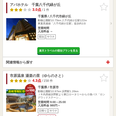
アパホテル 千葉八千代緑が丘
お気に入
りに追加
3.0点
/ 1 件
千葉県 / 八千代市緑が丘
動物公園駅10.75km
八千代緑が丘駅122m
東葉高速線「八千代緑が丘駅」徒歩約1分
営業時間
入浴料金 ～
宿泊
サウナ
楽天トラベルの宿泊プランを見る
関連情報から探す
市原温泉 湯楽の里（ゆらのさと）
お気に入
りに追加
4.3点
/ 158 件
千葉県 / 市原市
動物公園駅10.97km
浜野駅1.26km
ＪＲ内房線浜野駅より東口ロータリーから小湊バス「ロン
グウッドステーシ…
営業時間 9:00～25:00
入浴料金 980円～
日帰り
サウナ