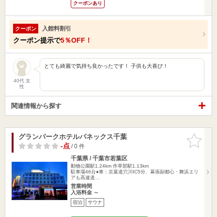
クーポンあり
入館料割引
クーポン
クーポン提示で
5％OFF！
とても綺麗で気持ち良かったです！ 子供も大喜び！
40代 女
性
関連情報から探す
グランパークホテルパネックス千葉
お気に入
りに追加
-点
/ 0 件
千葉県 / 千葉市若葉区
動物公園駅1.24km
作草部駅1.13km
駐車場46台●車：京葉道穴川IC5分、幕張副都心・舞浜エリ
アも高速道…
営業時間
入浴料金 ～
宿泊
サウナ