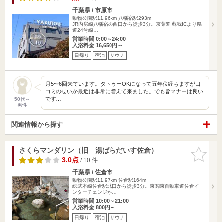
千葉県 / 市原市
動物公園駅11.96km
八幡宿駅293m
JR内房線八幡宿の西口から徒歩3分。京葉道 蘇我ICより県
道24号線…
営業時間 0:00～24:00
入浴料金 16,650円～
日帰り
宿泊
サウナ
月5〜6回来ています。タトゥーOKになって五年位経ちますが口
コミのせいか最近は非常に増えて来ました。でも皆マナーは良い
です…
50代～
男性
関連情報から探す
さくらマンダリン（旧 湯ぱらだいす佐倉）
お気に入
りに追加
3.0点
/ 10 件
千葉県 / 佐倉市
動物公園駅11.97km
佐倉駅164m
総武本線佐倉駅北口から徒歩3分。東関東自動車道佐倉イ
ンターチェンジか…
営業時間 10:00～21:00
入浴料金 800円～
日帰り
宿泊
サウナ