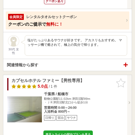
クーポンあり
レンタルタオルセットクーポン
会員限定
クーポンのご提示で
無料に！
塩がたっぷりあるサウナが好きです。 アカスリもおすすめ。 マ
ッサージ機で癒されて、極上の気分で帰ります。
30代 女
性
関連情報から探す
カプセルホテル ファミー【男性専用】
お気に入
りに追加
5.0点
/ 1 件
千葉県 / 船橋市
動物公園駅11.02km
津田沼駅89m
・ＪＲ津田沼駅北口から徒歩1分
営業時間 0:00～24:00
入浴料金 800円～
日帰り
宿泊
サウナ
楽天トラベルの宿泊プランを見る