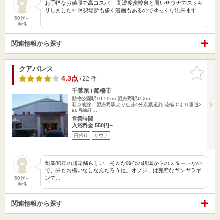
お手軽なお値段で高コスパ！ 高濃度炭酸泉と暑いサウナでスッキ
リしました✨ 休憩場所も多く漫画もあるのでゆっくり出来ます…
50代～
男性
関連情報から探す
クアパレス
お気に入
りに追加
4.3点
/ 22 件
千葉県 / 船橋市
動物公園駅10.59km
習志野駅452m
新京成線 習志野駅より徒歩5分京葉道路 花輪ICより国道2
96号線経…
営業時間
入浴料金 550円～
日帰り
サウナ
創業80年の超老舗らしい。そんな時代の銭湯からのスタートなの
で、墨もお構いなしなんだろうね。オブジェは完璧なギンギラギ
ンで…
50代～
男性
関連情報から探す