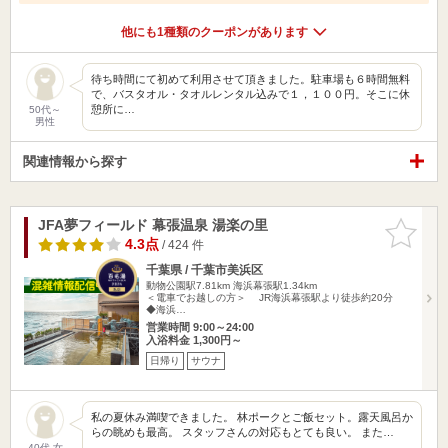
他にも1種類のクーポンがあります
待ち時間にて初めて利用させて頂きました。駐車場も６時間無料
で、バスタオル・タオルレンタル込みで１，１００円。そこに休
憩所に…
50代～
男性
関連情報から探す
JFA夢フィールド 幕張温泉 湯楽の里
お気に入
りに追加
4.3点
/ 424 件
千葉県 / 千葉市美浜区
動物公園駅7.81km
海浜幕張駅1.34km
＜電車でお越しの方＞ JR海浜幕張駅より徒歩約20分
◆海浜…
営業時間 9:00～24:00
入浴料金 1,300円～
日帰り
サウナ
私の夏休み満喫できました。 林ポークとご飯セット。露天風呂か
らの眺めも最高。 スタッフさんの対応もとても良い。 また…
40代 女