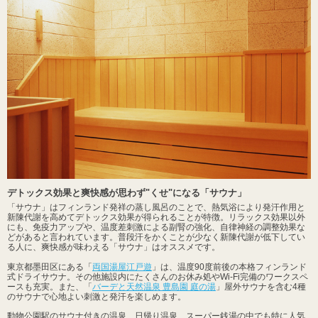
デトックス効果と爽快感が思わず"くせ"になる「サウナ」
「サウナ」はフィンランド発祥の蒸し風呂のことで、熱気浴により発汗作用と
新陳代謝を高めてデトックス効果が得られることが特徴。リラックス効果以外
にも、免疫力アップや、温度差刺激による副腎の強化、自律神経の調整効果な
どがあると言われています。普段汗をかくことが少なく新陳代謝が低下してい
る人に、爽快感が味わえる「サウナ」はオススメです。
東京都墨田区にある「
両国湯屋江戸遊
」は、温度90度前後の本格フィンランド
式ドライサウナ。その他施設内にたくさんのお休み処やWi-Fi完備のワークスペ
ースも充実。また、「
バーデと天然温泉 豊島園 庭の湯
」屋外サウナを含む4種
のサウナで心地よい刺激と発汗を楽しめます。
動物公園駅のサウナ付きの温泉、日帰り温泉、スーパー銭湯の中でも特に人気