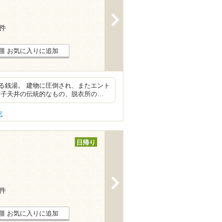
>
1件
お気に入りに追加
る銭湯。 建物に圧倒され、またエント
格子天井の伝統的なもの、脱衣所の…
駅
日帰り
>
2件
お気に入りに追加