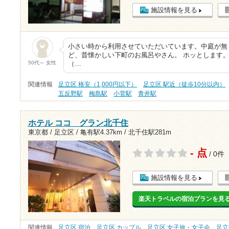
施設情報を見る
小さい時から利用させていただいています。中庭が無
ど、昔懐かしい下町のお風呂やさん。 ホッとします
50代～ 女性
（…
関連情報
足立区 格安（1,000円以下）
足立区 駅近（徒歩10分以内）
五反野駅
梅島駅
小菅駅
青井駅
ホテル ココ グラン北千住
東京都 / 足立区 /
亀有駅4.37km
/
北千住駅281m
- 点
/ 0件
施設情報を見る
楽天トラベルの宿泊プランを見
関連情報
足立区 宿泊
足立区 カップル
足立区 女子旅・女子会
足立