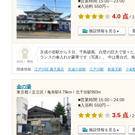
■営業時間 15:00～23:00
■入浴料 550円～
4.0 点
/ 
施設情報を見る
京成小岩駅から５分、千鳥破風、白壁の巨大で堂々た
ランスの傘入れが豪華です（写真）。 中は番台式、
50代～ 男性
関連情報
江戸川区 露天風呂
京成小岩駅
江戸川駅
新柴又駅
小岩
金の湯
東京都 / 足立区 /
亀有駅4.79km
/
北千住駅993m
■営業時間 15:00～24:00
■入浴料 550円～
3.5 点
/ 
施設情報を見る