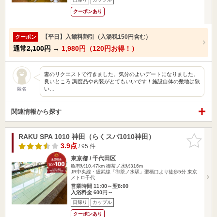
クーポンあり
【平日】入館料割引（入湯税150円含む）
クーポン
通常
2,100円
→
1,980円（120円お得！）
妻のリクエストで行きました。気分のよいデートになりました。
良いところ 調度品や内装がとてもいいです！施設自体の敷地は狭
い…
匿名
関連情報から探す
RAKU SPA 1010 神田（らくスパ1010神田）
お気に入
りに追加
3.9点
/ 95 件
東京都 / 千代田区
亀有駅10.47km
御茶ノ水駅316m
JR中央線・総武線「御茶ノ水駅」聖橋口より徒歩5分 東京
メトロ千代…
営業時間 11:00～翌8:00
入浴料金 600円～
日帰り
カップル
クーポンあり