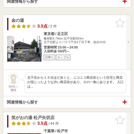
関連情報から探す
金の湯
お気に入
りに追加
3.5点
/ 2 件
東京都 / 足立区
亀有駅4.79km
北千住駅993m
北千住駅よりバスで千住4丁目下車、徒歩10分
営業時間 15:00～24:00
入浴料金 550円～
日帰り
カップル
北千住から１５分ほど歩くと、ニコニコ商店街という住宅と商店
が混じったような渋い商店街があり、その一角にあります。 入口
は…
50代～
男性
関連情報から探す
笑がおの湯 松戸矢切店
お気に入
りに追加
3.5点
/ 44 件
千葉県 / 松戸市