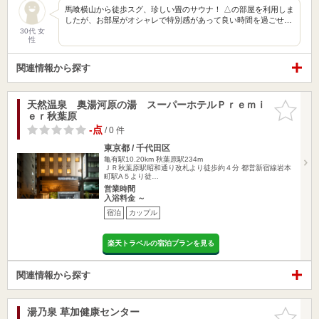
馬喰横山から徒歩スグ、珍しい畳のサウナ！ △の部屋を利用しま
したが、お部屋がオシャレで特別感があって良い時間を過ごせ…
30代 女
性
関連情報から探す
天然温泉 奥湯河原の湯 スーパーホテルＰｒｅｍｉ
お気に入
ｅｒ秋葉原
りに追加
-点
/ 0 件
東京都 / 千代田区
亀有駅10.20km
秋葉原駅234m
ＪＲ秋葉原駅昭和通り改札より徒歩約４分 都営新宿線岩本
町駅A５より徒…
営業時間
入浴料金 ～
宿泊
カップル
楽天トラベルの宿泊プランを見る
関連情報から探す
湯乃泉 草加健康センター
お気に入