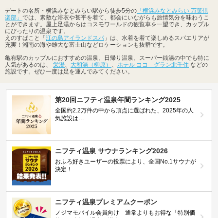
デートの名所・横浜みなとみらい駅から徒歩5分の
「横浜みなとみらい 万葉倶
楽部」
では、素敵な浴衣や甚平を着て、都会にいながらも旅情気分を味わうこ
とができます。屋上足湯からはコスモワールドの観覧車を一望でき、カップル
にぴったりの温泉です。
えのすぱこと「
江の島アイランドスパ
」は、水着を着て楽しめるスパエリアが
充実！湘南の海や雄大な富士山などロケーションも抜群です。
亀有駅のカップルにおすすめの温泉、日帰り温泉、スーパー銭湯の中でも特に
人気があるのは、
栄湯
、
大和湯（柳原）
、
ホテル ココ グラン北千住
などの
施設です。ぜひ一度は足を運んでみてください。
第20回ニフティ温泉年間ランキング2025
全国約2.2万件の中から頂点に選ばれた、2025年の人
気施設は…
ニフティ温泉 サウナランキング2026
おふろ好きユーザーの投票により、全国No.1サウナが
決定！
ニフティ温泉プレミアムクーポン
ノジマモバイル会員向け 通常よりもお得な「特別価