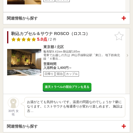
関連情報から探す
駒込カプセル＆サウナ ROSCO（ロスコ）
お気に入
りに追加
5.0点
/ 2 件
東京都 / 北区
亀有駅9.41km
駒込駅185m
電車でお越しの方は JR山手線駒込駅「東口」 地下鉄南北
線「４番出…
営業時間
入浴料金 1,400円～
日帰り
宿泊
カップル
楽天トラベルの宿泊プランを見る
お湯がとても気持ちいいです。温度の問題なのでしょうか？癖に
なります。ミストサウナも毎週香りが変わり楽しめます。 施設は
古…
30代 女
性
関連情報から探す