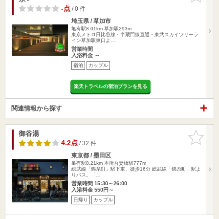
-点
/ 0 件
埼玉県 / 草加市
亀有駅8.01km
草加駅293m
東京メトロ日比谷線・半蔵門線直通・東武スカイツリーラ
イン草加駅東口よ…
営業時間
入浴料金 ～
宿泊
カップル
楽天トラベルの宿泊プランを見る
関連情報から探す
御谷湯
お気に入
りに追加
4.2点
/ 32 件
東京都 / 墨田区
亀有駅8.21km
本所吾妻橋駅777m
総武線「錦糸町」駅下車、徒歩16分 総武線「錦糸町」駅よ
りバス。「…
営業時間 15:30～26:00
入浴料金 550円～
日帰り
カップル