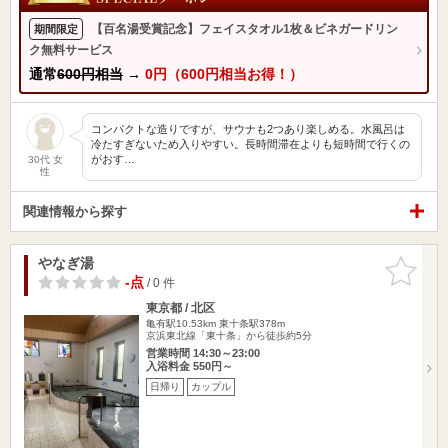
【百名湯受賞記念】フェイスタオル1枚＆ビネガードリン
期間限定
ク無料サービス
通常
600円相当
→
0円（600円相当お得！）
コンパクトな造りですが、サウナも2つあり楽しめる。水風呂は
冷たすぎないため入りやすい。長時間滞在よりも短時間で行くの
がおす…
30代 女
性
関連情報から探す
やなぎ湯
お気に入
りに追加
-点
/ 0 件
東京都 / 北区
亀有駅10.53km
東十条駅378m
京浜東北線「東十条」から徒歩約5分
営業時間 14:30～23:00
入浴料金 550円～
日帰り
カップル