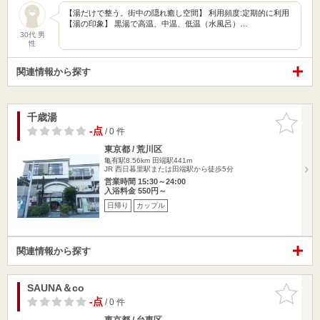
【湯だけで整う。街中の隠れ癒し空間】 利用頻度:定期的に利用
【湯の印象】 黒湯で高温、中温、低温（水風呂）…
30代 男
性
関連情報から探す
千歳湯
お気に入
りに追加
-点
/ 0 件
東京都 / 荒川区
亀有駅8.56km
田端駅441m
JR 西日暮里駅または田端駅から徒歩5分
営業時間 15:30～24:00
入浴料金 550円～
日帰り
カップル
関連情報から探す
SAUNA＆co
お気に入
りに追加
-点
/ 0 件
東京都 / 台東区