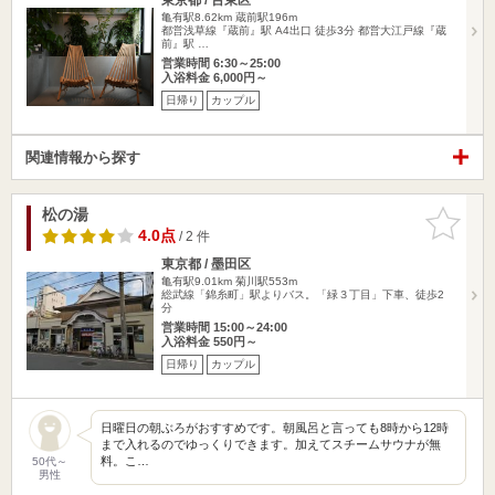
亀有駅8.62km
蔵前駅196m
都営浅草線『蔵前』駅 A4出口 徒歩3分 都営大江戸線『蔵
前』駅 …
営業時間 6:30～25:00
入浴料金 6,000円～
日帰り
カップル
関連情報から探す
松の湯
お気に入
りに追加
4.0点
/ 2 件
東京都 / 墨田区
亀有駅9.01km
菊川駅553m
総武線「錦糸町」駅よりバス。「緑３丁目」下車、徒歩2
分
営業時間 15:00～24:00
入浴料金 550円～
日帰り
カップル
日曜日の朝ぶろがおすすめです。朝風呂と言っても8時から12時
まで入れるのでゆっくりできます。加えてスチームサウナが無
料。こ…
50代～
男性