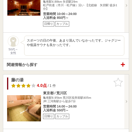
亀有駅4.88km
矢切駅29m
松戸街道（市川・松戸線）沿い 【北総線 矢切駅 徒歩1
分】
営業時間 10:00～24:00
入浴料金 850円～
日帰り
カップル
スポーツの日の午後、あまり混んでいなかったです。ジャグジー
や低温サウナも良かったです。
50代～
女性
関連情報から探す
藤の湯
お気に入
りに追加
4.0点
/ 1 件
東京都 / 荒川区
亀有駅6.95km
荒川区役所前駅405m
JR 三河島駅から徒歩7分
営業時間 14:00～24:00
入浴料金 550円～
日帰り
カップル