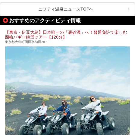
この記事では、東京都内にある24時間営業のサウナの中か
また、終電を逃してしまい、「このまま朝までゆっくりでき
ら、特におすすめしたい施設14選をご紹介します。
ニフティ温泉ニュースTOPへ
る場所があれば」と探した経験がある人も多いのではないで
宿泊可能な施設もピックアップしているので、ぜひチェック
しょうか。
してみてください。
おすすめのアクティビティ情報
そこで本記事では、東京でおすすめのスーパー銭湯を、目的
別に厳選した30施設からご紹介します。
【東京・伊豆大島】日本唯一の「裏砂漠」へ！普通免許で楽しむ
24時間営業で宿泊できる施設や、1,000円以下で楽しめる安
四輪バギー絶景ツアー【120分】
い施設、デートや休日レジャーにもぴったりなエンタメ要素
が充実した施設など、利用のシーンに合わせて参考にしてく
東京都大島町岡田字助田28-1
ださい。