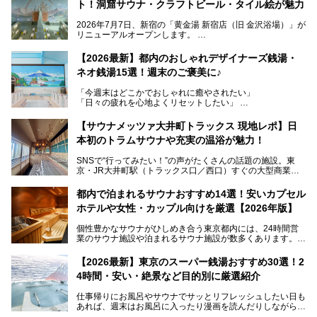
ト！洞窟サウナ・クラフトビール・タイル絵が魅力
2026年7月7日、新宿の「黄金湯 新宿店（旧 金沢浴場）」が
リニューアルオープンします。
レトロでノスタルジックなタイル絵はそのまま、昔からここ
【2026最新】都内のおしゃれデザイナーズ銭湯・
を知る地元の人にも、新しく足を運んでくれる人にも愛され
ネオ銭湯15選！週末のご褒美に♪
る、今の時代の"銭湯"として生まれ変わりました。洞窟のよ
うなユニークなサウナ、自家醸造のクラフトビールが飲める
「今週末はどこかでおしゃれに癒やされたい」
ビアバーなど、新しく登場したスポットも併せて紹介しま
「日々の疲れを心地よくリセットしたい」
す。充実した設備があるのに、基本の入浴料が銭湯価格の5
──そんなときにおすすめなのが、今、都内で大きなブーム
50円というのも嬉しすぎます！
となっている新しいスタイルの銭湯です。
【サウナメッツァ大井町トラックス 現地レポ】日
本初のトラムサウナや充実の温浴が魅力！
最近、SNSやメディアで「デザイナーズ銭湯」や「ネオ銭
湯」という言葉をよく耳にしませんか？
SNSで“行ってみたい！”の声がたくさんの話題の施設。東
京・JR大井町駅（トラックス口／西口）すぐの大型商業施
本記事では、そもそもこれらがどんな銭湯なのか、その気に
設・大井町 トラックスに、2026年3月28日、「サウナメッ
なる違いを分かりやすく解説！さらに、都内で絶対に外せな
ツァ大井町トラックス」がニューオープン。施設の様子をレ
いおしゃれな名店15選を、おすすめの順番で一挙にご紹介
都内で泊まれるサウナおすすめ14選！安いカプセル
ポ―トします。
します。
ホテルや女性・カップル向けを厳選【2026年版】
個性豊かなサウナがひしめき合う東京都内には、24時間営
業のサウナ施設や泊まれるサウナ施設が数多くあります。
終電を逃した深夜の利用に限らず、時間を気にしないサウナ
を旅の目的とする「サ旅」や自分へのご褒美のための宿泊な
【2026最新】東京のスーパー銭湯おすすめ30選！2
ど、自分の好きなタイミングで好きなだけサ活ができるのが
4時間・安い・絶景など目的別に厳選紹介
魅力です。
仕事帰りにお風呂やサウナでサッとリフレッシュしたい日も
最近では、男性専用施設だけでなく、カップルや女性に嬉し
あれば、週末はお風呂に入ったり漫画を読んだりしながら一
い個室サウナも増えてきました。
日中ダラダラ過ごしたい日もあると思います。