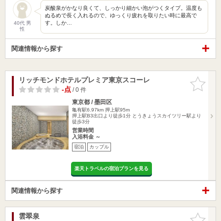
炭酸泉がかなり良くて、しっかり細かい泡がつくタイプ。温度も
ぬるめで長く入れるので、ゆっくり疲れを取りたい時に最高で
す。しか…
40代 男
性
関連情報から探す
リッチモンドホテルプレミア東京スコーレ
お気に入
りに追加
-点
/ 0 件
東京都 / 墨田区
亀有駅6.97km
押上駅95m
押上駅B3出口より徒歩1分 とうきょうスカイツリー駅より
徒歩3分
営業時間
入浴料金 ～
宿泊
カップル
楽天トラベルの宿泊プランを見る
関連情報から探す
雲翠泉
お気に入