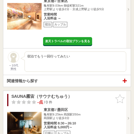
東京都 / 台東区
亀有駅9.03km
御徒町駅321m
上野駅より徒歩2分・京成上野駅より徒歩5分
営業時間
入浴料金 ～
宿泊
カップル
楽天トラベルの宿泊プランを見る
宿泊でもう一回行ってみたい
～10代
男性
関連情報から探す
SAUNA霧宙（サウナむちゅう）
お気に入
りに追加
-点
/ 0 件
東京都 / 墨田区
亀有駅9.25km
両国駅350m
両国駅より徒歩3分
営業時間 8:30～26:10
入浴料金 5,000円～
日帰り
カップル