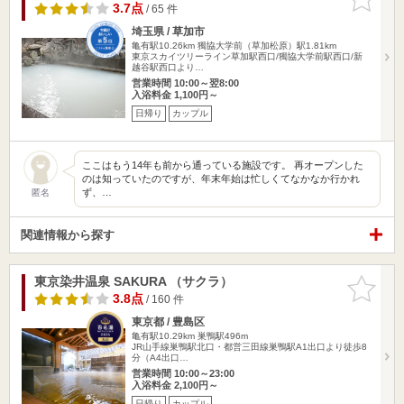
りに追加
3.7点
/ 65 件
埼玉県 / 草加市
亀有駅10.26km
獨協大学前（草加松原）駅1.81km
東京スカイツリーライン草加駅西口/獨協大学前駅西口/新
越谷駅西口より…
営業時間 10:00～翌8:00
入浴料金 1,100円～
日帰り
カップル
ここはもう14年も前から通っている施設です。 再オープンした
のは知っていたのですが、年末年始は忙しくてなかなか行かれ
ず、…
匿名
関連情報から探す
東京染井温泉 SAKURA （サクラ）
お気に入
りに追加
3.8点
/ 160 件
東京都 / 豊島区
亀有駅10.29km
巣鴨駅496m
JR山手線巣鴨駅北口・都営三田線巣鴨駅A1出口より徒歩8
分（A4出口…
営業時間 10:00～23:00
入浴料金 2,100円～
日帰り
カップル