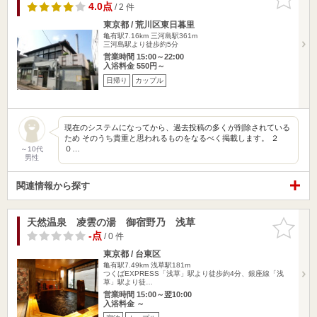
りに追加
4.0点
/ 2 件
東京都 / 荒川区東日暮里
亀有駅7.16km
三河島駅361m
三河島駅より徒歩約5分
営業時間 15:00～22:00
入浴料金 550円～
日帰り
カップル
現在のシステムになってから、過去投稿の多くが削除されている
ため そのうち貴重と思われるものをなるべく掲載します。 ２
０…
～10代
男性
関連情報から探す
天然温泉 凌雲の湯 御宿野乃 浅草
お気に入
りに追加
-点
/ 0 件
東京都 / 台東区
亀有駅7.49km
浅草駅181m
つくばEXPRESS「浅草」駅より徒歩約4分、銀座線「浅
草」駅より徒…
営業時間 15:00～翌10:00
入浴料金 ～