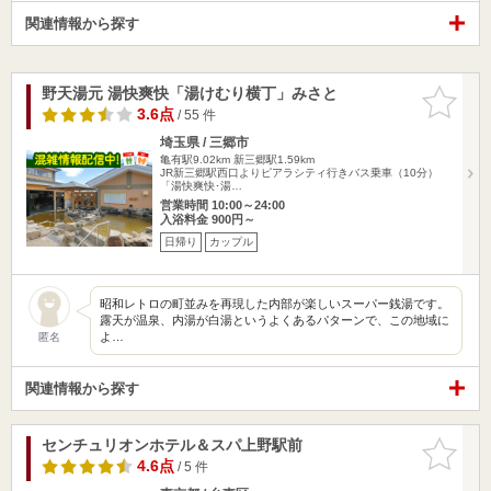
関連情報から探す
野天湯元 湯快爽快「湯けむり横丁」みさと
お気に入
りに追加
3.6点
/ 55 件
埼玉県 / 三郷市
亀有駅9.02km
新三郷駅1.59km
JR新三郷駅西口よりピアラシティ行きバス乗車（10分）
「湯快爽快･湯…
営業時間 10:00～24:00
入浴料金 900円～
日帰り
カップル
昭和レトロの町並みを再現した内部が楽しいスーパー銭湯です。
露天が温泉、内湯が白湯というよくあるパターンで、この地域に
よ…
匿名
関連情報から探す
センチュリオンホテル＆スパ上野駅前
お気に入
りに追加
4.6点
/ 5 件