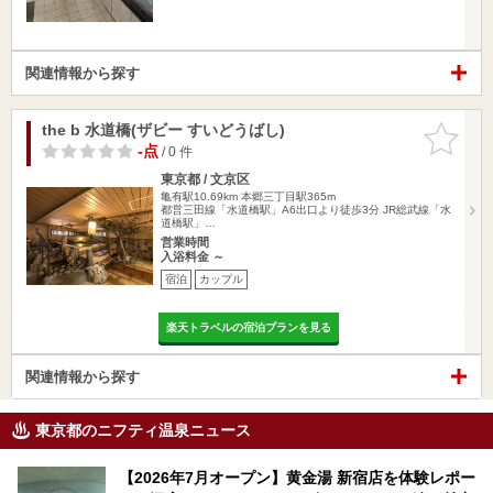
関連情報から探す
the b 水道橋(ザビー すいどうばし)
お気に入
りに追加
-点
/ 0 件
東京都 / 文京区
亀有駅10.69km
本郷三丁目駅365m
都営三田線「水道橋駅」A6出口より徒歩3分 JR総武線「水
道橋駅」…
営業時間
入浴料金 ～
宿泊
カップル
楽天トラベルの宿泊プランを見る
関連情報から探す
東京都のニフティ温泉ニュース
【2026年7月オープン】黄金湯 新宿店を体験レポー