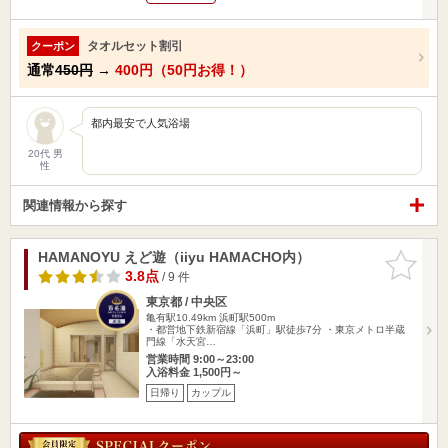
タオルセット割引
クーポン
通常
450円
→
400円（50円お得！）
都内最安で人気浴場
20代 男
性
関連情報から探す
HAMANOYU えど遊（iiyu HAMACHO内）
お気に入
りに追加
3.8点
/ 9 件
東京都 / 中央区
亀有駅10.49km
浜町駅500m
・都営地下鉄新宿線「浜町」駅徒歩7分 ・東京メトロ半蔵
門線「水天宮…
営業時間 9:00～23:00
入浴料金 1,500円～
日帰り
カップル