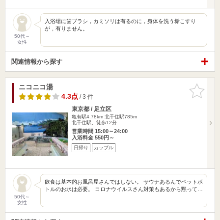
入浴場に歯ブラシ，カミソリは有るのに，身体を洗う垢こすり
が，有りません。
50代～
女性
関連情報から探す
ニコニコ湯
お気に入
りに追加
4.3点
/ 3 件
東京都 / 足立区
亀有駅4.78km
北千住駅785m
北千住駅、徒歩12分
営業時間 15:00～24:00
入浴料金 550円～
日帰り
カップル
飲食は基本的お風呂屋さんではしない。 サウナあるんでペットボ
トルのお水は必要。 コロナウイルスさん対策もあるから黙って…
50代～
女性