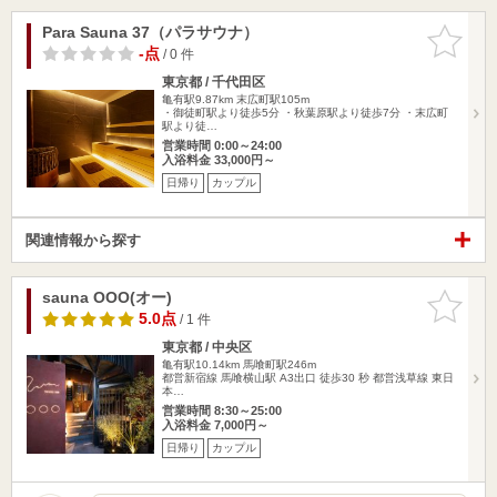
Para Sauna 37（パラサウナ）
お気に入
りに追加
-点
/ 0 件
東京都 / 千代田区
亀有駅9.87km
末広町駅105m
・御徒町駅より徒歩5分 ・秋葉原駅より徒歩7分 ・末広町
駅より徒…
営業時間 0:00～24:00
入浴料金 33,000円～
日帰り
カップル
関連情報から探す
sauna OOO(オー)
お気に入
りに追加
5.0点
/ 1 件
東京都 / 中央区
亀有駅10.14km
馬喰町駅246m
都営新宿線 馬喰横山駅 A3出口 徒歩30 秒 都営浅草線 東日
本…
営業時間 8:30～25:00
入浴料金 7,000円～
日帰り
カップル