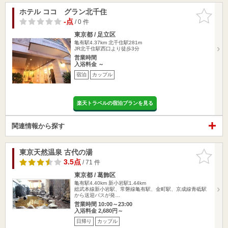
ホテル ココ グラン北千住
お気に入
りに追加
-点
/ 0 件
東京都 / 足立区
亀有駅4.37km
北千住駅281m
JR北千住駅西口より徒歩3分
営業時間
入浴料金 ～
宿泊
カップル
楽天トラベルの宿泊プランを見る
関連情報から探す
東京天然温泉 古代の湯
お気に入
りに追加
3.5点
/ 71 件
東京都 / 葛飾区
亀有駅4.40km
新小岩駅1.44km
総武本線新小岩駅、常磐線亀有駅、金町駅、京成線青砥駅
から送迎バスが発…
営業時間 10:00～23:00
入浴料金 2,680円～
日帰り
カップル