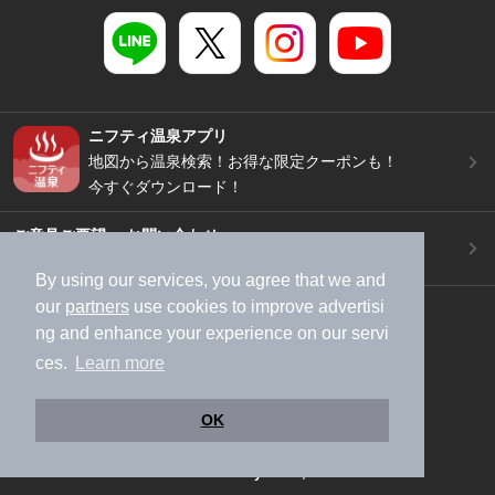
ニフティ温泉アプリ
地図から温泉検索！お得な限定クーポンも！
今すぐダウンロード！
ご意見ご要望 ・お問い合わせ
施設データの新規追加や修正依頼もこちらから
By using our services, you agree that we and
our
partners
use cookies to improve advertisi
スマートフォン
/
PC
ng and enhance your experience on our servi
加盟店募集（資料請求）
広告出稿のご案内
ces.
Learn more
利用規約
ライフスタイルMEMBERS+規約
特定商取引法に基づく表記
ヘルプ
採用情報
OK
運営会社
個人情報保護ポリシー
©NIFTY Lifestyle Co., Ltd.