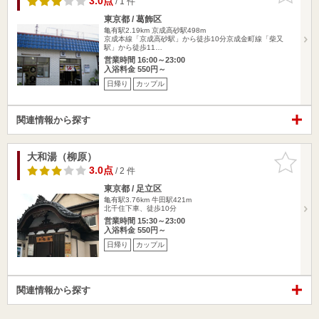
3.0点
/ 1 件
東京都 / 葛飾区
亀有駅2.19km
京成高砂駅498m
京成本線「京成高砂駅」から徒歩10分京成金町線「柴又
駅」から徒歩11…
営業時間 16:00～23:00
入浴料金 550円～
日帰り
カップル
関連情報から探す
大和湯（柳原）
お気に入
りに追加
3.0点
/ 2 件
東京都 / 足立区
亀有駅3.76km
牛田駅421m
北千住下車、徒歩10分
営業時間 15:30～23:00
入浴料金 550円～
日帰り
カップル
関連情報から探す