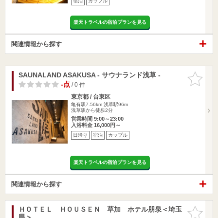
宿泊
カップル
楽天トラベルの宿泊プランを見る
関連情報から探す
SAUNALAND ASAKUSA - サウナランド浅草 -
お気に入
りに追加
-点
/ 0 件
東京都 / 台東区
亀有駅7.56km
浅草駅96m
浅草駅から徒歩2分
営業時間 9:00～23:00
入浴料金 16,000円～
日帰り
宿泊
カップル
楽天トラベルの宿泊プランを見る
関連情報から探す
ＨＯＴＥＬ ＨＯＵＳＥＮ 草加 ホテル朋泉＜埼玉
お気に入
県＞
りに追加