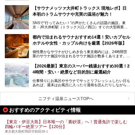
──そんなときにおすすめなのが、今、都内で大きなブーム
50円というのも嬉しすぎます！
となっている新しいスタイルの銭湯です。
【サウナメッツァ大井町トラックス 現地レポ】日
本初のトラムサウナや充実の温浴が魅力！
最近、SNSやメディアで「デザイナーズ銭湯」や「ネオ銭
湯」という言葉をよく耳にしませんか？
SNSで“行ってみたい！”の声がたくさんの話題の施設。東
京・JR大井町駅（トラックス口／西口）すぐの大型商業施
本記事では、そもそもこれらがどんな銭湯なのか、その気に
設・大井町 トラックスに、2026年3月28日、「サウナメッ
なる違いを分かりやすく解説！さらに、都内で絶対に外せな
ツァ大井町トラックス」がニューオープン。施設の様子をレ
いおしゃれな名店15選を、おすすめの順番で一挙にご紹介
都内で泊まれるサウナおすすめ14選！安いカプセル
ポ―トします。
します。
ホテルや女性・カップル向けを厳選【2026年版】
個性豊かなサウナがひしめき合う東京都内には、24時間営
業のサウナ施設や泊まれるサウナ施設が数多くあります。
終電を逃した深夜の利用に限らず、時間を気にしないサウナ
を旅の目的とする「サ旅」や自分へのご褒美のための宿泊な
【2026最新】東京のスーパー銭湯おすすめ30選！2
ど、自分の好きなタイミングで好きなだけサ活ができるのが
4時間・安い・絶景など目的別に厳選紹介
魅力です。
仕事帰りにお風呂やサウナでサッとリフレッシュしたい日も
最近では、男性専用施設だけでなく、カップルや女性に嬉し
あれば、週末はお風呂に入ったり漫画を読んだりしながら一
い個室サウナも増えてきました。
日中ダラダラ過ごしたい日もあると思います。
この記事では、東京都内にある24時間営業のサウナの中か
また、終電を逃してしまい、「このまま朝までゆっくりでき
ら、特におすすめしたい施設14選をご紹介します。
ニフティ温泉ニュースTOPへ
る場所があれば」と探した経験がある人も多いのではないで
宿泊可能な施設もピックアップしているので、ぜひチェック
しょうか。
してみてください。
おすすめのアクティビティ情報
そこで本記事では、東京でおすすめのスーパー銭湯を、目的
別に厳選した30施設からご紹介します。
【東京・伊豆大島】日本唯一の「裏砂漠」へ！普通免許で楽しむ
24時間営業で宿泊できる施設や、1,000円以下で楽しめる安
四輪バギー絶景ツアー【120分】
い施設、デートや休日レジャーにもぴったりなエンタメ要素
が充実した施設など、利用のシーンに合わせて参考にしてく
東京都大島町岡田字助田28-1