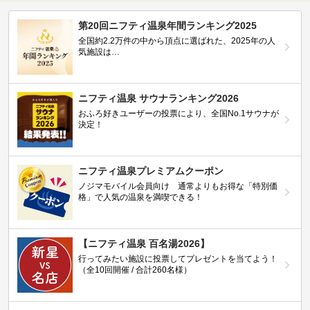
第20回ニフティ温泉年間ランキング2025
全国約2.2万件の中から頂点に選ばれた、2025年の人
気施設は…
ニフティ温泉 サウナランキング2026
おふろ好きユーザーの投票により、全国No.1サウナが
決定！
ニフティ温泉プレミアムクーポン
ノジマモバイル会員向け 通常よりもお得な「特別価
格」で人気の温泉を満喫できる！
【ニフティ温泉 百名湯2026】
行ってみたい施設に投票してプレゼントを当てよう！
（全10回開催 / 合計260名様）