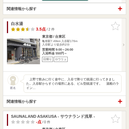
関連情報から探す
白水湯
お気に入
りに追加
3.5点
/ 2 件
東京都 / 台東区
亀有駅7.49km
入谷駅176m
入谷駅より徒歩約2分
営業時間 9:00～24:00
入浴料金 550円～
日帰り
ロウリュ
上野で飲みに行く途中に、入谷で降りて銭湯に行ってきまし
た。入谷駅からすぐの場所にある、ビル型銭湯です。 湯殿のラ
イン…
匿名
関連情報から探す
SAUNALAND ASAKUSA - サウナランド浅草 -
お気に入
りに追加
-点
/ 0 件