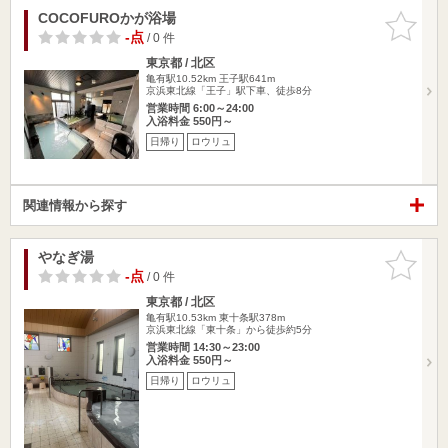
COCOFUROかが浴場
お気に入
りに追加
-点
/ 0 件
東京都 / 北区
亀有駅10.52km
王子駅641m
京浜東北線「王子」駅下車、徒歩8分
営業時間 6:00～24:00
入浴料金 550円～
日帰り
ロウリュ
関連情報から探す
やなぎ湯
お気に入
りに追加
-点
/ 0 件
東京都 / 北区
亀有駅10.53km
東十条駅378m
京浜東北線「東十条」から徒歩約5分
営業時間 14:30～23:00
入浴料金 550円～
日帰り
ロウリュ