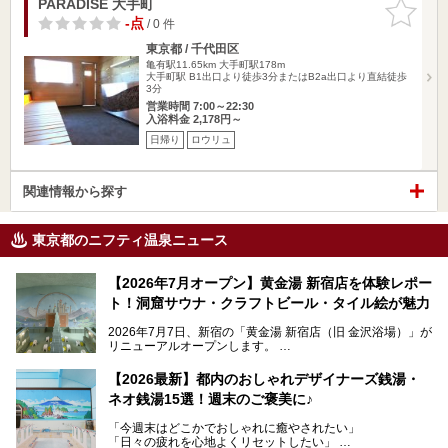
PARADISE 大手町
お気に入
りに追加
-点
/ 0 件
東京都 / 千代田区
亀有駅11.65km
大手町駅178m
大手町駅 B1出口より徒歩3分またはB2a出口より直結徒歩
3分
営業時間 7:00～22:30
入浴料金 2,178円～
日帰り
ロウリュ
関連情報から探す
東京都のニフティ温泉ニュース
【2026年7月オープン】黄金湯 新宿店を体験レポー
ト！洞窟サウナ・クラフトビール・タイル絵が魅力
2026年7月7日、新宿の「黄金湯 新宿店（旧 金沢浴場）」が
リニューアルオープンします。
レトロでノスタルジックなタイル絵はそのまま、昔からここ
【2026最新】都内のおしゃれデザイナーズ銭湯・
を知る地元の人にも、新しく足を運んでくれる人にも愛され
ネオ銭湯15選！週末のご褒美に♪
る、今の時代の"銭湯"として生まれ変わりました。洞窟のよ
うなユニークなサウナ、自家醸造のクラフトビールが飲める
「今週末はどこかでおしゃれに癒やされたい」
ビアバーなど、新しく登場したスポットも併せて紹介しま
「日々の疲れを心地よくリセットしたい」
す。充実した設備があるのに、基本の入浴料が銭湯価格の5