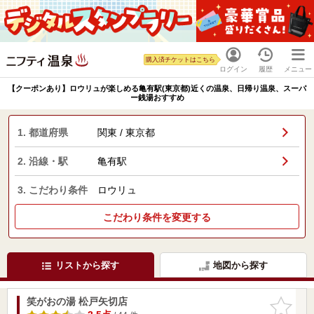
購入済チケットはこちら
ログイン
履歴
メニュー
【クーポンあり】ロウリュが楽しめる亀有駅(東京都)近くの温泉、日帰り温泉、スーパ
ー銭湯おすすめ
1. 都道府県
関東 / 東京都
2. 沿線・駅
亀有駅
3. こだわり条件
ロウリュ
こだわり条件を変更する
リストから探す
地図から探す
笑がおの湯 松戸矢切店
お気に入
りに追加