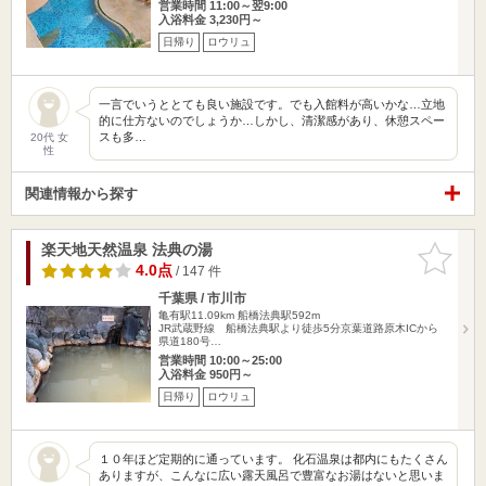
営業時間 11:00～翌9:00
入浴料金 3,230円～
日帰り
ロウリュ
一言でいうととても良い施設です。でも入館料が高いかな…立地
的に仕方ないのでしょうか…しかし、清潔感があり、休憩スペー
スも多…
20代 女
性
関連情報から探す
楽天地天然温泉 法典の湯
お気に入
りに追加
4.0点
/ 147 件
千葉県 / 市川市
亀有駅11.09km
船橋法典駅592m
JR武蔵野線 船橋法典駅より徒歩5分京葉道路原木ICから
県道180号…
営業時間 10:00～25:00
入浴料金 950円～
日帰り
ロウリュ
１０年ほど定期的に通っています。 化石温泉は都内にもたくさん
ありますが、こんなに広い露天風呂で豊富なお湯はないと思いま