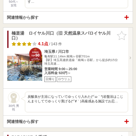
す…
50代～
女性
関連情報から探す
極楽湯 ロイヤル川口（旧 天然温泉スパロイヤル川
お気に入
口）
りに追加
4.1点
/ 143 件
埼玉県 / 川口市
亀有駅11.14km
南鳩ヶ谷駅701m
【駅】埼玉高速鉄道線「南鳩ヶ谷駅」から徒歩約15分
埼玉高速…
営業時間 9:00～25:00
入浴料金 920円～
日帰り
ロウリュ
炭酸泉が主浴になっていてゆっくり入れた(*´ω｀*)岩盤浴はこじ
んまりしててゆっくり寛げる(*´∀｀)高級感ある施設でお忍…
30代 男
性
関連情報から探す