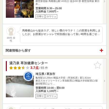
都営新宿線 馬喰横山駅 A3出口 徒歩30 秒 都営浅草線 東日
本…
営業時間 8:30～25:00
入浴料金 7,000円～
日帰り
ロウリュ
馬喰横山から徒歩スグ、珍しい畳のサウナ！ △の部屋を利用しま
したが、お部屋がオシャレで特別感があって良い時間を過ごせ…
30代 女
性
関連情報から探す
湯乃泉 草加健康センター
お気に入
りに追加
3.7点
/ 65 件
埼玉県 / 草加市
亀有駅10.26km
獨協大学前（草加松原）駅1.81km
東京スカイツリーライン草加駅西口/獨協大学前駅西口/新
越谷駅西口より…
営業時間 10:00～翌8:00
入浴料金 1,100円～
日帰り
ロウリュ