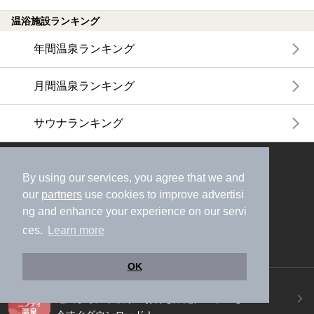
温浴施設ランキング
年間温泉ランキング
月間温泉ランキング
サウナランキング
ニフティ温泉公式アカウントをフォローして
By using our services, you agree that we and
おトク情報やクーポン情報を受け取ろう
our
partners
use cookies to improve advertisi
ng and enhance your experience on our servi
ces.
Learn more
OK
ニフティ温泉アプリ
地図から温泉検索！お得な限定クーポンも！