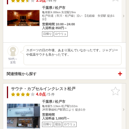
3.5点
/ 44 件
千葉県 / 松戸市
亀有駅4.88km
矢切駅29m
松戸街道（市川・松戸線）沿い 【北総線 矢切駅 徒歩1
分】
営業時間 10:00～24:00
入浴料金 850円～
日帰り
ロウリュ
スポーツの日の午後、あまり混んでいなかったです。ジャグジー
や低温サウナも良かったです。
50代～
女性
関連情報から探す
サウナ・カプセルインクレスト松戸
お気に入
りに追加
4.0点
/ 5 件
千葉県 / 松戸市
亀有駅5.13km
松戸駅102m
JR常磐線松戸駅西口より 徒歩1分
営業時間
入浴料金 1,080円～
日帰り
宿泊
ロウリュ