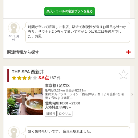
楽天トラベルの宿泊プランを見る
時間が空いて暇潰しに来店、駅近で利便性が有りお風呂も幾つか
有り、サウナも2つ有って良いですが１つは私には熱過ぎでし
た。お風…
40代 男
性
関連情報から探す
THE SPA 西新井
お気に入
りに追加
3.6点
/ 67 件
東京都 / 足立区
亀有駅5.29km
西新井駅273m
東武スカイツリーライン「西新井駅」西口より徒歩3分環
状７号線より満願…
営業時間 10:00～23:00
入浴料金 550円～
日帰り
ロウリュ
凄く気持ちいいです。 疲れも取れました。