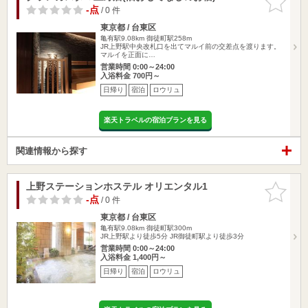
りに追加
-点
/ 0 件
東京都 / 台東区
亀有駅9.08km
御徒町駅258m
JR上野駅中央改札口を出てマルイ前の交差点を渡ります。
マルイを正面に…
営業時間 0:00～24:00
入浴料金 700円～
日帰り
宿泊
ロウリュ
楽天トラベルの宿泊プランを見る
関連情報から探す
上野ステーションホステル オリエンタル1
お気に入
りに追加
-点
/ 0 件
東京都 / 台東区
亀有駅9.08km
御徒町駅300m
JR上野駅より徒歩5分 JR御徒町駅より徒歩3分
営業時間 0:00～24:00
入浴料金 1,400円～
日帰り
宿泊
ロウリュ