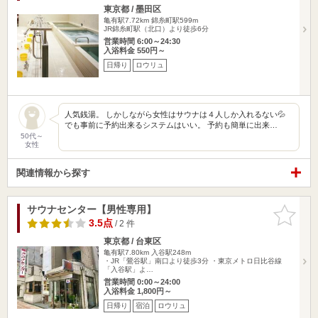
東京都 / 墨田区
亀有駅7.72km
錦糸町駅599m
JR錦糸町駅（北口）より徒歩6分
営業時間 6:00～24:30
入浴料金 550円～
日帰り
ロウリュ
人気銭湯。 しかしながら女性はサウナは４人しか入れるない💦
でも事前に予約出来るシステムはいい。 予約も簡単に出来…
50代～
女性
関連情報から探す
サウナセンター【男性専用】
お気に入
りに追加
3.5点
/ 2 件
東京都 / 台東区
亀有駅7.80km
入谷駅248m
・JR「鶯谷駅」南口より徒歩3分 ・東京メトロ日比谷線
「入谷駅」よ…
営業時間 0:00～24:00
入浴料金 1,800円～
日帰り
宿泊
ロウリュ