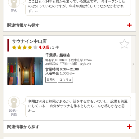
ここはもう14年も前から通っている施設です。 再オープンした
のは知っていたのですが、年末年始は忙しくてなかなか行かれ
ず、…
匿名
関連情報から探す
サウナイン中山店
お気に入
りに追加
4.0点
/ 1 件
千葉県 / 船橋市
亀有駅10.38km
下総中山駅125m
JR総武線「下総中山駅」徒歩1分
営業時間 9:30～21:00
入浴料金 1,000円～
日帰り
ロウリュ
利用は90分と制限があるが、話をする方もいないし、設備も綺麗
にしている。 自分がサウナを作るとしたらこんな感じかなと思
わ…
50代～
男性
関連情報から探す