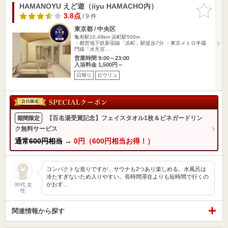
HAMANOYU えど遊（iiyu HAMACHO内）
お気に入
りに追加
3.8点
/ 9 件
東京都 / 中央区
亀有駅10.49km
浜町駅500m
・都営地下鉄新宿線「浜町」駅徒歩7分 ・東京メトロ半蔵
門線「水天宮…
営業時間 9:00～23:00
入浴料金 1,500円～
日帰り
ロウリュ
【百名湯受賞記念】フェイスタオル1枚＆ビネガードリン
期間限定
ク無料サービス
通常
600円相当
→
0円（600円相当お得！）
コンパクトな造りですが、サウナも2つあり楽しめる。水風呂は
冷たすぎないため入りやすい。長時間滞在よりも短時間で行くの
がおす…
30代 女
性
関連情報から探す