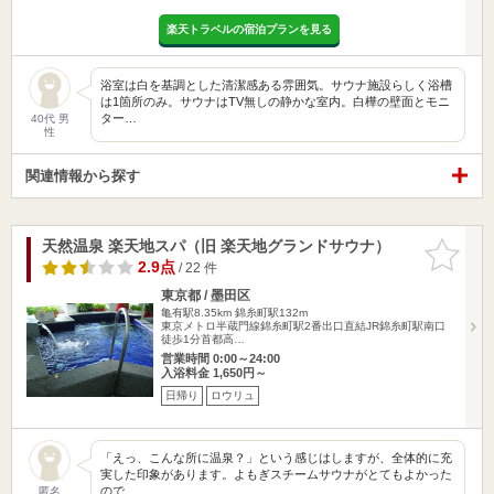
楽天トラベルの宿泊プランを見る
浴室は白を基調とした清潔感ある雰囲気。サウナ施設らしく浴槽
は1箇所のみ。サウナはTV無しの静かな室内。白樺の壁面とモニ
ター…
40代 男
性
関連情報から探す
天然温泉 楽天地スパ（旧 楽天地グランドサウナ）
お気に入
りに追加
2.9点
/ 22 件
東京都 / 墨田区
亀有駅8.35km
錦糸町駅132m
東京メトロ半蔵門線錦糸町駅2番出口直結JR錦糸町駅南口
徒歩1分首都高…
営業時間 0:00～24:00
入浴料金 1,650円～
日帰り
ロウリュ
「えっ、こんな所に温泉？」という感じはしますが、全体的に充
実した印象があります。よもぎスチームサウナがとてもよかった
ので、…
匿名