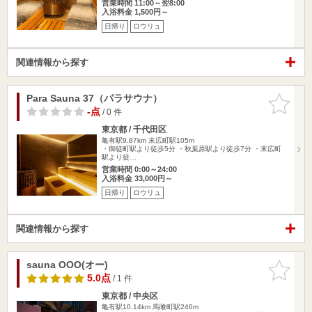
営業時間 11:00～翌8:00
入浴料金 1,500円～
日帰り
ロウリュ
関連情報から探す
Para Sauna 37（パラサウナ）
お気に入
りに追加
-点
/ 0 件
東京都 / 千代田区
亀有駅9.87km
末広町駅105m
・御徒町駅より徒歩5分 ・秋葉原駅より徒歩7分 ・末広町
駅より徒…
営業時間 0:00～24:00
入浴料金 33,000円～
日帰り
ロウリュ
関連情報から探す
sauna OOO(オー)
お気に入
りに追加
5.0点
/ 1 件
東京都 / 中央区
亀有駅10.14km
馬喰町駅246m