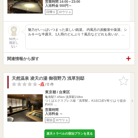
営業時間 14:00～23:00
入浴料金 550円～
日帰り
ロウリュ
魅力がいっぱいつまった楽しい銭湯。 内風呂の炭酸泉や薬湯、シ
ルキーな半露天、1人用のどんぶり？風呂などどれも良いが、…
50代～
指定し
ない
関連情報から探す
天然温泉 凌天の湯 御宿野乃 浅草別邸
お気に入
りに追加
-点
/ 0 件
東京都 / 台東区
亀有駅7.45km
浅草駅238m
つくばエクスプレス線「浅草駅」A1出口(EV有り)より徒歩
約4分 …
営業時間
入浴料金 ～
宿泊
ロウリュ
楽天トラベルの宿泊プランを見る