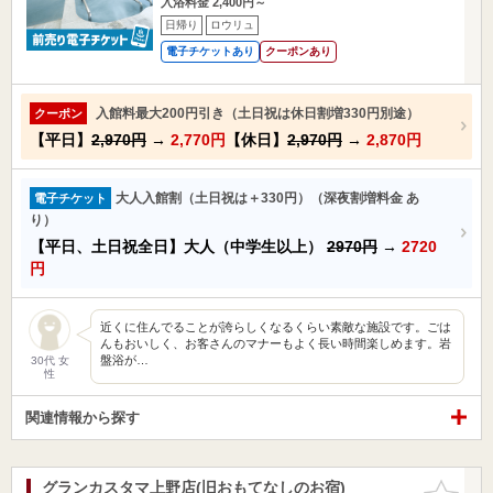
入浴料金 2,400円～
日帰り
ロウリュ
電子チケットあり
クーポンあり
入館料最大200円引き（土日祝は休日割増330円別途）
クーポン
【平日】
2,970円
→
2,770円
【休日】
2,970円
→
2,870円
大人入館割（土日祝は＋330円）（深夜割増料金 あ
電子チケット
り）
【平日、土日祝全日】大人（中学生以上）
2970円
→
2720
円
近くに住んでることが誇らしくなるくらい素敵な施設です。ごは
んもおいしく、お客さんのマナーもよく長い時間楽しめます。岩
盤浴が…
30代 女
性
関連情報から探す
グランカスタマ上野店(旧おもてなしのお宿)
お気に入