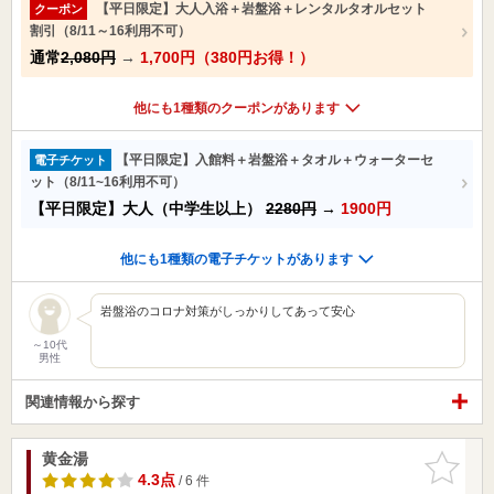
【平日限定】大人入浴＋岩盤浴＋レンタルタオルセット
クーポン
割引（8/11～16利用不可）
通常
2,080円
→
1,700円（380円お得！）
他にも1種類のクーポンがあります
【平日限定】入館料＋岩盤浴＋タオル＋ウォーターセ
電子チケット
ット（8/11~16利用不可）
【平日限定】大人（中学生以上）
2280円
→
1900円
他にも1種類の電子チケットがあります
岩盤浴のコロナ対策がしっかりしてあって安心
～10代
男性
関連情報から探す
黄金湯
お気に入
りに追加
4.3点
/ 6 件