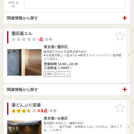
40代 女
性
関連情報から探す
墨田蒸スル
お気に入
りに追加
-点
/ 0 件
東京都 / 墨田区
亀有駅6.02km
京成曳舟駅548m
●京成曳舟駅より徒歩7分 ●東武スカイツリーライン曳舟駅
より徒歩1…
営業時間 14:00～22:30
入浴料金 7,700円～
日帰り
ロウリュ
関連情報から探す
湯どんぶり栄湯
お気に入
りに追加
3.8点
/ 9 件
東京都 / 台東区
亀有駅6.35km
三ノ輪駅798m
＜バス＞ ・南千住駅、浅草駅からおいでの方は「清川二丁
目」バス停で…