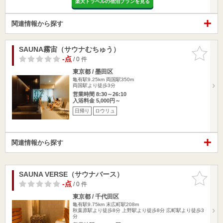
楽天トラベルの宿泊プランを見る
関連情報から探す
SAUNA霧宙（サウナむちゅう）
お気に入
りに追加
-点
/ 0 件
東京都 / 墨田区
亀有駅9.25km
両国駅350m
両国駅より徒歩3分
営業時間 8:30～26:10
入浴料金 5,000円～
日帰り
ロウリュ
関連情報から探す
SAUNA VERSE（サウナバース）
お気に入
りに追加
-点
/ 0 件
東京都 / 千代田区
亀有駅9.75km
末広町駅208m
秋葉原駅より徒歩8分 上野駅より徒歩8分 広町駅より徒歩3
分