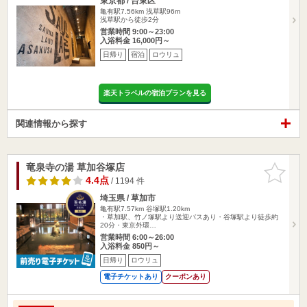
東京都 / 台東区
亀有駅7.56km
浅草駅96m
浅草駅から徒歩2分
営業時間 9:00～23:00
入浴料金 16,000円～
日帰り
宿泊
ロウリュ
楽天トラベルの宿泊プランを見る
関連情報から探す
竜泉寺の湯 草加谷塚店
お気に入
りに追加
4.4点
/ 1194 件
埼玉県 / 草加市
亀有駅7.57km
谷塚駅1.20km
・草加駅、竹ノ塚駅より送迎バスあり・谷塚駅より徒歩約
20分・東京外環…
営業時間 6:00～26:00
入浴料金 850円～
日帰り
ロウリュ
電子チケットあり
クーポンあり