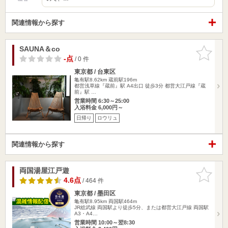
関連情報から探す
SAUNA＆co
お気に入
りに追加
-点
/ 0 件
東京都 / 台東区
亀有駅8.62km
蔵前駅196m
都営浅草線『蔵前』駅 A4出口 徒歩3分 都営大江戸線『蔵
前』駅 …
営業時間 6:30～25:00
入浴料金 6,000円～
日帰り
ロウリュ
関連情報から探す
両国湯屋江戸遊
お気に入
りに追加
4.6点
/ 464 件
東京都 / 墨田区
亀有駅8.95km
両国駅464m
JR総武線 両国駅より徒歩5分、または都営大江戸線 両国駅
A3・A4…
営業時間 10:00～翌8:30