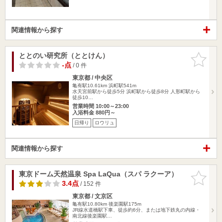
関連情報から探す
ととのい研究所（ととけん）
お気に入
りに追加
-点
/ 0 件
東京都 / 中央区
亀有駅10.61km
浜町駅541m
水天宮前駅から徒歩5分 浜町駅から徒歩8分 人形町駅から
徒歩10…
営業時間 10:00～23:00
入浴料金 880円～
日帰り
ロウリュ
関連情報から探す
東京ドーム天然温泉 Spa LaQua（スパ ラクーア）
お気に入
りに追加
3.4点
/ 152 件
東京都 / 文京区
亀有駅10.80km
後楽園駅175m
JR線水道橋駅下車、徒歩約6分、または地下鉄丸の内線・
南北線後楽園駅…