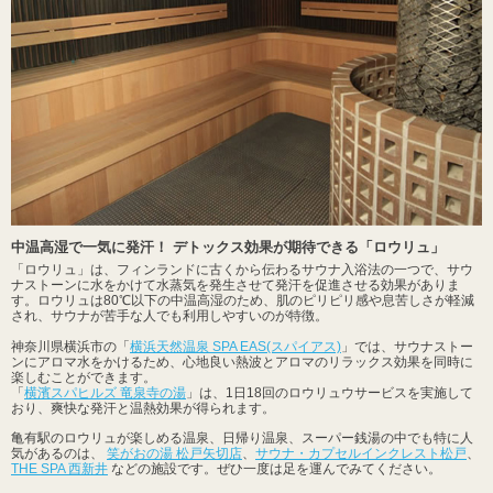
中温高湿で一気に発汗！ デトックス効果が期待できる「ロウリュ」
「ロウリュ」は、フィンランドに古くから伝わるサウナ入浴法の一つで、サウ
ナストーンに水をかけて水蒸気を発生させて発汗を促進させる効果がありま
す。ロウリュは80℃以下の中温高湿のため、肌のピリピリ感や息苦しさが軽減
され、サウナが苦手な人でも利用しやすいのが特徴。
神奈川県横浜市の「
横浜天然温泉 SPA EAS(スパイアス)
」では、サウナストー
ンにアロマ水をかけるため、心地良い熱波とアロマのリラックス効果を同時に
楽しむことができます。
「
横濱スパヒルズ 竜泉寺の湯
」は、1日18回のロウリュウサービスを実施して
おり、爽快な発汗と温熱効果が得られます。
亀有駅のロウリュが楽しめる温泉、日帰り温泉、スーパー銭湯の中でも特に人
気があるのは、
笑がおの湯 松戸矢切店
、
サウナ・カプセルインクレスト松戸
、
THE SPA 西新井
などの施設です。ぜひ一度は足を運んでみてください。