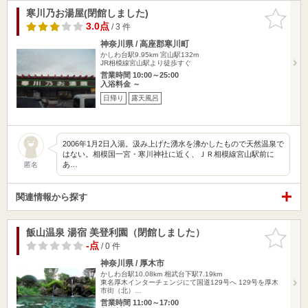
寒川乃お湯屋(閉館しました)
お気に入
りに追加
3.0点
/ 3 件
神奈川県 / 高座郡寒川町
かしわ台駅9.95km
宮山駅132m
JR相模線宮山駅より徒歩すぐ
営業時間 10:00～25:00
入浴料金 ～
日帰り
露天風呂
2006年1月2日入湯。汲み上げた湧水を沸かしたもので天然温泉で
はない。相模国一宮・寒川神社に近く、ＪＲ相模線宮山駅前に
あ…
匿名
関連情報から探す
飯山温泉 湯宿 美登利園（閉館しました）
お気に入
りに追加
-点
/ 0 件
神奈川県 / 厚木市
かしわ台駅10.08km
相武台下駅7.19km
東名厚木インターチェンジにて国道129号へ 129号を厚木
市街（北）…
営業時間 11:00～17:00