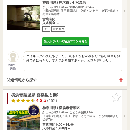
神奈川県 / 厚木市 / 七沢温泉
かしわ台駅11.66km
愛甲石田駅6.05km
小田急新宿線 愛甲石田駅より送迎バスあり ※要連絡東名
高速道路厚木I…
営業時間
入浴料金 ～
宿泊
露天風呂
楽天トラベルの宿泊プランを見る
ハイキングの後たちよった。 気さくなおかみさんであり風呂も独
占できゆったりとでき気分爽快であった。又立ち寄りたい。
50代～
男性
関連情報から探す
横浜青葉温泉 喜楽里 別邸
お気に入
りに追加
4.5点
/ 162 件
神奈川県 / 横浜市青葉区
かしわ台駅11.69km
こどもの国駅370m
＜電車でお越しの方＞ 東急こどもの国線こどもの国駅より
徒歩7分 …
営業時間 9:00～24:00
入浴料金 1,250円～