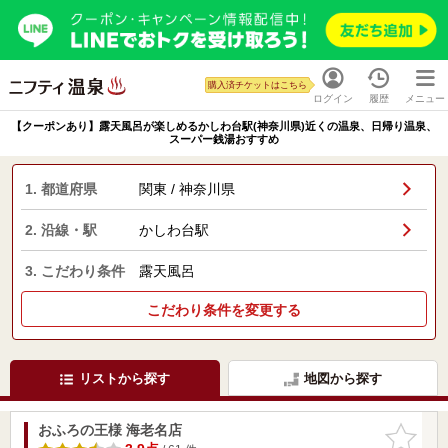
購入済チケットはこちら
ログイン
履歴
メニュー
【クーポンあり】露天風呂が楽しめるかしわ台駅(神奈川県)近くの温泉、日帰り温泉、
スーパー銭湯おすすめ
1. 都道府県
関東 / 神奈川県
2. 沿線・駅
かしわ台駅
3. こだわり条件
露天風呂
こだわり条件を変更する
リストから探す
地図から探す
おふろの王様 海老名店
お気に入
りに追加