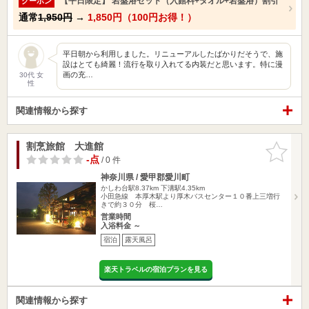
【平日限定】 岩盤浴セット（入館料+タオル+岩盤浴）割引
クーポン
通常
1,950円
→
1,850円（100円お得！）
平日朝から利用しました。リニューアルしたばかりだそうで、施
設はとても綺麗！流行を取り入れてる内装だと思います。特に漫
画の充…
30代 女
性
関連情報から探す
割烹旅館 大進館
お気に入
りに追加
-点
/ 0 件
神奈川県 / 愛甲郡愛川町
かしわ台駅8.37km
下溝駅4.35km
小田急線 本厚木駅より厚木バスセンター１０番上三増行
きで約３０分 桜…
営業時間
入浴料金 ～
宿泊
露天風呂
楽天トラベルの宿泊プランを見る
関連情報から探す