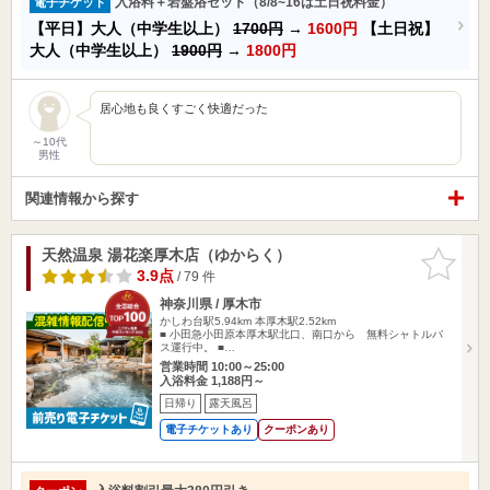
入浴料＋岩盤浴セット（8/8~16は土日祝料金）
電子チケット
【平日】大人（中学生以上）
1700円
→
1600円
【土日祝】
大人（中学生以上）
1900円
→
1800円
居心地も良くすごく快適だった
～10代
男性
関連情報から探す
天然温泉 湯花楽厚木店（ゆからく）
お気に入
りに追加
3.9点
/ 79 件
神奈川県 / 厚木市
かしわ台駅5.94km
本厚木駅2.52km
■ 小田急小田原本厚木駅北口、南口から 無料シャトルバ
ス運行中。 ■…
営業時間 10:00～25:00
入浴料金 1,188円～
日帰り
露天風呂
電子チケットあり
クーポンあり