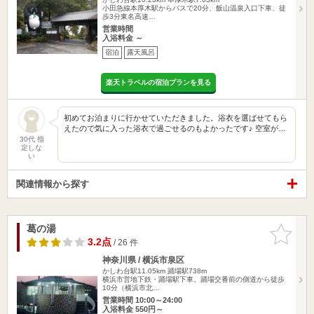
小田急線本厚木駅からバスで20分、飯山温泉入口下車、徒
歩3分東名高速…
営業時間
入浴料金 ～
宿泊
露天風呂
楽天トラベルの宿泊プランを見る
初めてお泊まりに行かせていただきました。浴衣を選ばせてもら
えたので気に入った浴衣で過ごせるのもよかったです♪ 空室が…
30代 指
定しな
い
関連情報から探す
葛の湯
お気に入
りに追加
3.2点
/ 26 件
神奈川県 / 横浜市泉区
かしわ台駅11.05km
踊場駅738m
横浜市営地下鉄・踊場駅下車。踊場交番前の側道から徒歩
10分（横浜市北…
営業時間 10:00～24:00
入浴料金 550円～