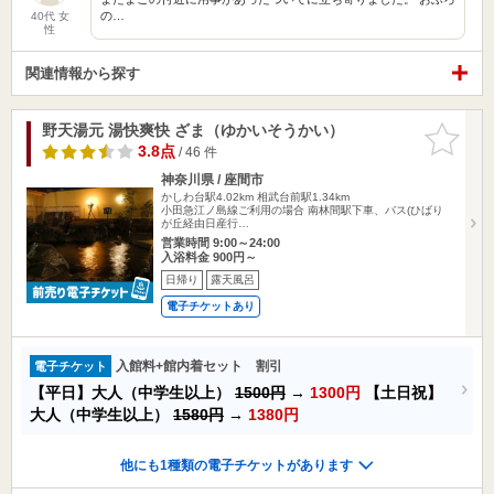
の…
40代 女
性
関連情報から探す
野天湯元 湯快爽快 ざま（ゆかいそうかい）
お気に入
りに追加
3.8点
/ 46 件
神奈川県 / 座間市
かしわ台駅4.02km
相武台前駅1.34km
小田急江ノ島線ご利用の場合 南林間駅下車、バス(ひばり
が丘経由日産行…
営業時間 9:00～24:00
入浴料金 900円～
日帰り
露天風呂
電子チケットあり
入館料+館内着セット 割引
電子チケット
【平日】大人（中学生以上）
1500円
→
1300円
【土日祝】
大人（中学生以上）
1580円
→
1380円
他にも1種類の電子チケットがあります