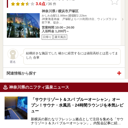
りに追加
3.6点
/ 36 件
神奈川県 / 横浜市戸塚区
かしわ台駅11.98km
踊場駅2.22km
JR東海道本線 戸塚駅よりバス利用15分、ウィンズラジャ
前下車、徒歩…
営業時間 10:00～24:00
入浴料金 1,200円～
日帰り
露天風呂
結構好きな施設でした 確かに経営するには値段高杉とは思ってま
した 合掌
匿名
関連情報から探す
神奈川県のニフティ温泉ニュース
「サウナリゾート＆スパ ブルーオーシャン」オー
プン！サウナ・水風呂・24時間ラウンジを本気レビ
ュー
新横浜の新たなリフレッシュ拠点として注目を集める「サウ
ナリゾート＆スパ ブルーオーシャン」。内覧会記事に続
き、今回は実際に体験してみたリアルな様子をレポートしま