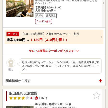
小田急線 相模大野駅前・町田駅、横浜線 古淵駅前より無
料シャトルバス…
営業時間 9:00～24:00
入浴料金 900円～
日帰り
露天風呂
クーポンあり
【8/8～16利用可】入館+タオルセット 割引
クーポン
通常
1,440円
→
1,130円（310円お得！）
他にも1種類のクーポンがあります
毎週お世話になっているおふろの王様町田店。 高濃度炭酸泉が程
よい温度でついつい長居してしまいます。 露天も温泉なのにリー
ズ…
匿名
関連情報から探す
飯山温泉 元湯旅館
お気に入
りに追加
4.1点
/ 16 件
神奈川県 / 厚木市 / 飯山温泉
かしわ台駅10.23km
本厚木駅7.03km