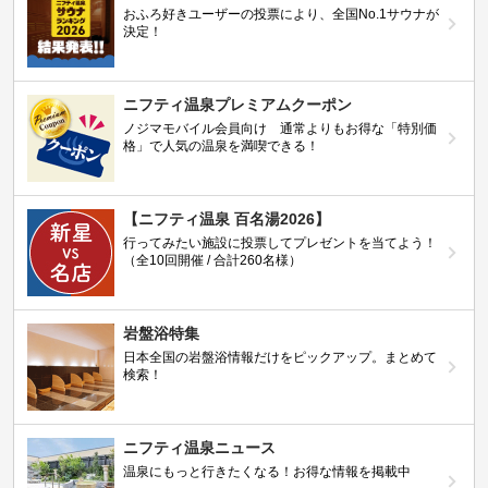
おふろ好きユーザーの投票により、全国No.1サウナが
決定！
ニフティ温泉プレミアムクーポン
ノジマモバイル会員向け 通常よりもお得な「特別価
格」で人気の温泉を満喫できる！
【ニフティ温泉 百名湯2026】
行ってみたい施設に投票してプレゼントを当てよう！
（全10回開催 / 合計260名様）
岩盤浴特集
日本全国の岩盤浴情報だけをピックアップ。まとめて
検索！
ニフティ温泉ニュース
温泉にもっと行きたくなる！お得な情報を掲載中