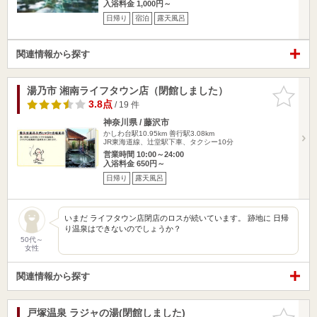
入浴料金 1,000円～
日帰り
宿泊
露天風呂
関連情報から探す
湯乃市 湘南ライフタウン店（閉館しました）
お気に入
りに追加
3.8点
/ 19 件
神奈川県 / 藤沢市
かしわ台駅10.95km
善行駅3.08km
JR東海道線、辻堂駅下車、タクシー10分
営業時間 10:00～24:00
入浴料金 650円～
日帰り
露天風呂
いまだ ライフタウン店閉店のロスが続いています。 跡地に 日帰
り温泉はできないのでしょうか？
50代～
女性
関連情報から探す
戸塚温泉 ラジャの湯(閉館しました)
お気に入