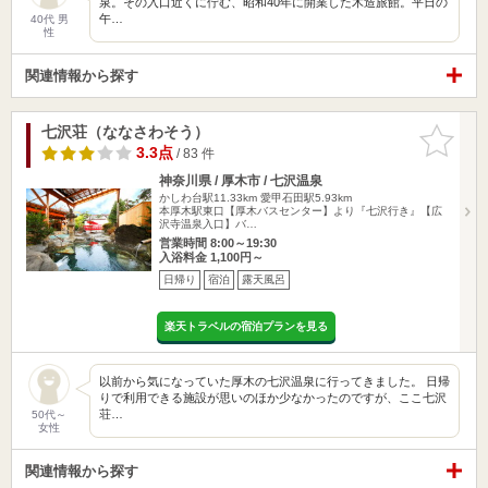
泉。その入口近くに佇む、昭和40年に開業した木造旅館。平日の
午…
40代 男
性
関連情報から探す
七沢荘（ななさわそう）
お気に入
りに追加
3.3点
/ 83 件
神奈川県 / 厚木市 / 七沢温泉
かしわ台駅11.33km
愛甲石田駅5.93km
本厚木駅東口【厚木バスセンター】より『七沢行き』【広
沢寺温泉入口】バ…
営業時間 8:00～19:30
入浴料金 1,100円～
日帰り
宿泊
露天風呂
楽天トラベルの宿泊プランを見る
以前から気になっていた厚木の七沢温泉に行ってきました。 日帰
りで利用できる施設が思いのほか少なかったのですが、ここ七沢
荘…
50代～
女性
関連情報から探す