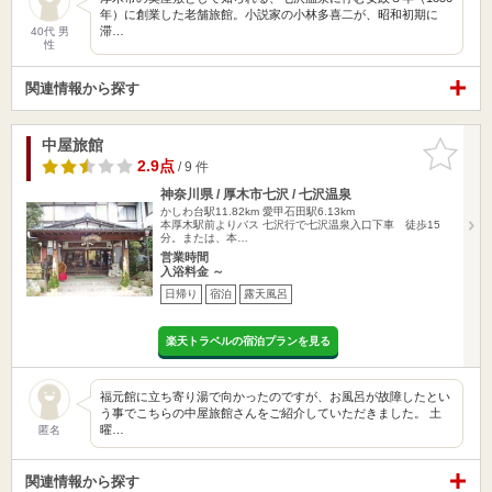
年）に創業した老舗旅館。小説家の小林多喜二が、昭和初期に
滞…
40代 男
性
関連情報から探す
中屋旅館
お気に入
りに追加
2.9点
/ 9 件
神奈川県 / 厚木市七沢 / 七沢温泉
かしわ台駅11.82km
愛甲石田駅6.13km
本厚木駅前よりバス 七沢行で七沢温泉入口下車 徒歩15
分。または、本…
営業時間
入浴料金 ～
日帰り
宿泊
露天風呂
楽天トラベルの宿泊プランを見る
福元館に立ち寄り湯で向かったのですが、お風呂が故障したとい
う事でこちらの中屋旅館さんをご紹介していただきました。 土
曜…
匿名
関連情報から探す