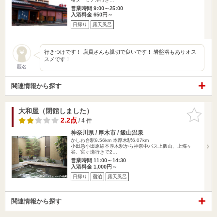
営業時間 9:00～25:00
入浴料金 650円～
日帰り
露天風呂
行きつけです！ 店員さんも親切で良いです！ 岩盤浴もありオス
スメです！
匿名
関連情報から探す
大和屋（閉館しました）
お気に入
りに追加
2.2点
/ 4 件
神奈川県 / 厚木市 / 飯山温泉
かしわ台駅9.56km
本厚木駅6.07km
小田急小田原線本厚木駅から神奈中バス上飯山、上煤ヶ
谷、宮ヶ瀬行きで2…
営業時間 11:00～14:30
入浴料金 1,000円～
日帰り
宿泊
露天風呂
関連情報から探す