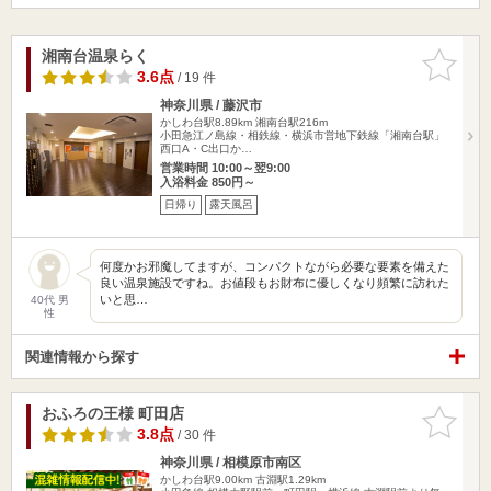
湘南台温泉らく
お気に入
りに追加
3.6点
/ 19 件
神奈川県 / 藤沢市
かしわ台駅8.89km
湘南台駅216m
小田急江ノ島線・相鉄線・横浜市営地下鉄線「湘南台駅」
西口A・C出口か…
営業時間 10:00～翌9:00
入浴料金 850円～
日帰り
露天風呂
何度かお邪魔してますが、コンパクトながら必要な要素を備えた
良い温泉施設ですね。お値段もお財布に優しくなり頻繁に訪れた
いと思…
40代 男
性
関連情報から探す
おふろの王様 町田店
お気に入
りに追加
3.8点
/ 30 件
神奈川県 / 相模原市南区
かしわ台駅9.00km
古淵駅1.29km