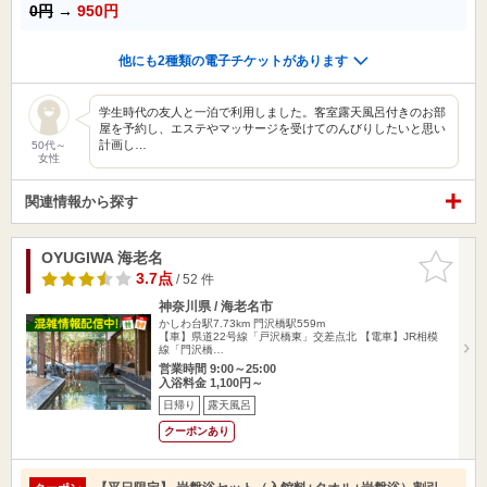
0円
→
950円
他にも2種類の電子チケットがあります
学生時代の友人と一泊で利用しました。客室露天風呂付きのお部
屋を予約し、エステやマッサージを受けてのんびりしたいと思い
計画し…
50代～
女性
関連情報から探す
OYUGIWA 海老名
お気に入
りに追加
3.7点
/ 52 件
神奈川県 / 海老名市
かしわ台駅7.73km
門沢橋駅559m
【車】県道22号線「戸沢橋東」交差点北 【電車】JR相模
線「門沢橋…
営業時間 9:00～25:00
入浴料金 1,100円～
日帰り
露天風呂
クーポンあり