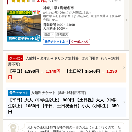
3.9点
/ 61 件
神奈川県 / 海老名市
かしわ台駅456m
さがみ野駅1.71km
相鉄線 かしわ台駅西口より徒歩4分 綾瀬中央通り（県道42
号線）か…
営業時間 9:00～24:00
入浴料金 900円～
日帰り
露天風呂
電子チケットあり
クーポンあり
入館料＋タオル＋ドリンク無料券 250円引き（8/8～16利
クーポン
用不可）
【平日】
1,390円
→
1,140円
【土日祝】
1,540円
→
1,290
円
入館料チケット（8/8~16利用不可）
電子チケット
【平日】大人（中学生以上）
900円
【土日祝】大人（中学
生以上）
1050円
【平日、土日祝全日】小人（小学生）
350
円
おふろの王様は都内も神奈川の一部のお店にもよく行くので、た
またまこの付近に用事があったついでに立ち寄りました。 おふろ