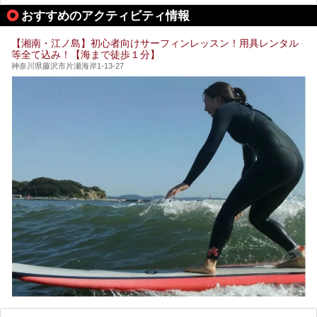
して宿泊もできます。宿泊者は「龍宮殿本館」の営業時間に
提供元：株式会社西武・プリンスホテルズワールドワイド
おすすめのアクティビティ情報
加えて、朝6時からの宿泊者専用時間帯にも「龍宮殿本館」
【PR】
のお風呂が利用できます。
この記事はザ・プリンス 箱根芦ノ湖のPR記事です。
【湘南・江ノ島】初心者向けサーフィンレッスン！用具レンタル
今回は日帰り温泉としての「絶景日帰り温泉 龍宮殿本館
等全て込み！【海まで徒歩１分】
（以下、龍宮殿本館）」と、旅館としての「箱根 芦ノ湖畔
蛸川温泉 龍宮殿（以下、龍宮殿）」の両方の魅力をたっぷ
神奈川県藤沢市片瀬海岸1-13-27
りお伝えします！
ここは箱根神社、九頭龍神社、白龍神社、箱根元宮と箱根の
4つの神社に囲まれたパワースポットです。
───
提供元：株式会社西武・プリンスホテルズワールドワイド
【PR】
この記事は箱根 芦ノ湖畔蛸川温泉 龍宮殿のPR記事です。