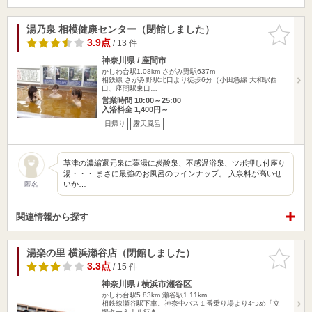
湯乃泉 相模健康センター（閉館しました）
お気に入
りに追加
3.9点
/ 13 件
神奈川県 / 座間市
かしわ台駅1.08km
さがみ野駅637m
相鉄線 さがみ野駅北口より徒歩6分（小田急線 大和駅西
口、座間駅東口…
営業時間 10:00～25:00
入浴料金 1,400円～
日帰り
露天風呂
草津の濃縮還元泉に薬湯に炭酸泉、不感温浴泉、ツボ押し付座り
湯・・・ まさに最強のお風呂のラインナップ。 入泉料が高いせ
いか…
匿名
関連情報から探す
湯楽の里 横浜瀬谷店（閉館しました）
お気に入
りに追加
3.3点
/ 15 件
神奈川県 / 横浜市瀬谷区
かしわ台駅5.83km
瀬谷駅1.11km
相鉄線瀬谷駅下車。神奈中バス１番乗り場より4つめ「立
場ターミナル行き…