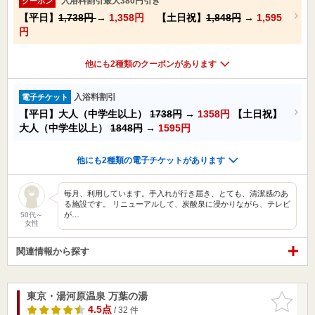
入浴料割引最大380円引き
クーポン
【平日】
1,738円
→
1,358円
【土日祝】
1,848円
→
1,595
円
他にも2種類のクーポンがあります
入浴料割引
電子チケット
【平日】大人（中学生以上）
1738円
→
1358円
【土日祝】
大人（中学生以上）
1848円
→
1595円
他にも2種類の電子チケットがあります
毎月、利用しています。手入れが行き届き、とても、清潔感のあ
る施設です。 リニューアルして、炭酸泉に浸かりながら、テレビ
が…
50代～
女性
関連情報から探す
東京・湯河原温泉 万葉の湯
お気に入
りに追加
4.5点
/ 32 件