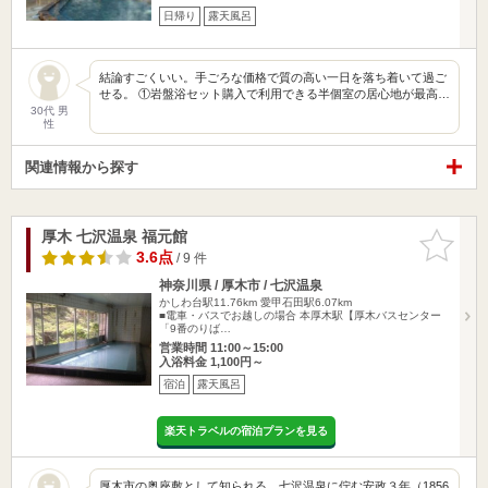
日帰り
露天風呂
結論すごくいい。手ごろな価格で質の高い一日を落ち着いて過ご
せる。 ①岩盤浴セット購入で利用できる半個室の居心地が最高…
30代 男
性
関連情報から探す
厚木 七沢温泉 福元館
お気に入
りに追加
3.6点
/ 9 件
神奈川県 / 厚木市 / 七沢温泉
かしわ台駅11.76km
愛甲石田駅6.07km
■電車・バスでお越しの場合 本厚木駅【厚木バスセンター
「9番のりば…
営業時間 11:00～15:00
入浴料金 1,100円～
宿泊
露天風呂
楽天トラベルの宿泊プランを見る
厚木市の奥座敷として知られる、七沢温泉に佇む安政３年（1856