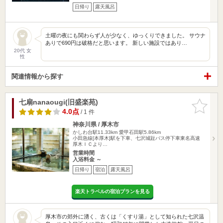
日帰り
露天風呂
土曜の夜にも関わらず人が少なく、ゆっくりできました。 サウナ
ありで690円は破格だと思います。 新しい施設ではあり…
20代 女
性
関連情報から探す
七扇nanaougi(旧盛楽苑)
お気に入
りに追加
4.0点
/ 1 件
神奈川県 / 厚木市
かしわ台駅11.33km
愛甲石田駅5.86km
小田急線[本厚木]駅を下車、七沢城趾バス停下車東名高速
厚木ＩＣより…
営業時間
入浴料金 ～
日帰り
宿泊
露天風呂
楽天トラベルの宿泊プランを見る
厚木市の郊外に湧く、古くは「くすり湯」として知られた七沢温