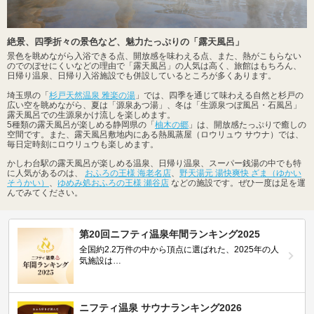
絶景、四季折々の景色など、魅力たっぷりの「露天風呂」
景色を眺めながら入浴できる点、開放感を味わえる点、また、熱がこもらない
のでのぼせにくいなどの理由で「露天風呂」の人気は高く、旅館はもちろん、
日帰り温泉、日帰り入浴施設でも併設しているところが多くあります。
埼玉県の「
杉戸天然温泉 雅楽の湯
」では、四季を通じて味わえる自然と杉戸の
広い空を眺めながら、夏は「源泉あつ湯」、冬は「生源泉つぼ風呂・石風呂」
露天風呂での生源泉かけ流しを楽しめます。
5種類の露天風呂が楽しめる静岡県の「
柚木の郷
」は、開放感たっぷりで癒しの
空間です。また、露天風呂敷地内にある熱風蒸屋（ロウリュウ サウナ）では、
毎日定時刻にロウリュウも楽しめます。
かしわ台駅の露天風呂が楽しめる温泉、日帰り温泉、スーパー銭湯の中でも特
に人気があるのは、
おふろの王様 海老名店
、
野天湯元 湯快爽快 ざま（ゆかい
そうかい）
、
ゆめみ処おふろの王様 瀬谷店
などの施設です。ぜひ一度は足を運
んでみてください。
第20回ニフティ温泉年間ランキング2025
全国約2.2万件の中から頂点に選ばれた、2025年の人
気施設は…
ニフティ温泉 サウナランキング2026