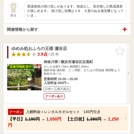
黒湯源泉の掛け流しがあります。加温なし、加水無しの黒湯源泉
が楽しめます。 掛け流し浴槽は３８．６度のぬる湯浴槽となって
いま…
匿名
関連情報から探す
ゆめみ処おふろの王様 瀬谷店
お気に入
りに追加
3.9点
/ 25 件
神奈川県 / 横浜市瀬谷区目黒町
かしわ台駅5.76km
鶴間駅1.86km
相鉄本線 瀬谷駅・三ッ境駅、または小田急線 鶴間駅より
神奈中央バス・…
営業時間 10:00～25:00
入浴料金 850円～
日帰り
露天風呂
クーポンあり
入館料金＋レンタルタオルセット 140円引き
クーポン
【平日】
1,190円
→
1,050円
【土日祝】
1,390円
→
1,250
円