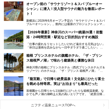
す。サウナや水風呂の気持ちよさはもちろん、リラックスス
オープン前の「サウナリゾート＆スパ ブルーオー
ペースの過ごしやすさまで徹底チェック。新横浜エリアで日
シャン」に潜入！没入型サウナの魅力を徹底レポー
常の疲れをリセットしたい人、ライブやスポーツ観戦遠征組
は必見です。
ト！
新横浜に2026年6月オープン予定の「サウナリゾート＆スパ
ブルーオーシャン」。館内には最新のプロジェクションマッ
ピングが多用され、まるで世界を旅しているかのような圧倒
的な“没入感（イマーシブ）”を体験できます。
【2026年最新】神奈川のスーパー銭湯26選！岩盤
浴・24時間営業・駅近など目的別おすすめ施設
「仕事の疲れをリセットしたいけれど遠出する元気はない」
今回は、そんな大注目の施設に一足先にお邪魔し、その全貌
「休日は漫画を読みながら一日中ダラダラ過ごしたい」
を見学させていただきました！
「子ども連れでも気兼ねなく、家事を忘れてリフレッシュし
たい」
サウナ室の中に咲き誇る桜、魚たちが泳ぐ水風呂、そしてバ
箱根 プリンスホテルの旗艦ホテル、「ザ・プリン
リのビーチを思わせる休憩スペース…。驚きの連続だった館
ス箱根芦ノ湖」で味わう建築美と優雅な休日
そんな「癒やされたい」という願いを叶えてくれるのが、神
内の様子をレポートします！
奈川県のスーパー銭湯。
神奈川県の箱根にプリンスホテル（西武プリンスホテルズ＆
神奈川県には、サウナや岩盤浴、一日中遊べるエンタメ施設
リゾーツ）のホテルは、「ザ・プリンス 箱根芦ノ湖」「芦
など、“非日常”を味わえるスーパー銭湯が数多く揃っていま
ノ湖畔 蛸川温泉 龍宮殿」「箱根湯の花プリンスホテル」
す。しかし、選択肢が多いからこそ「どの施設か迷ってしま
「箱根仙石原プリンスホテル」と4軒あり、今回ご紹介する
う」という人も多いはず。
「龍宮殿」で日帰り絶景温泉！文化財にひたり富士
「ザ・プリンス 箱根芦ノ湖」は、その中でもフラッグシッ
を眺める特等席。実は“お泊まり”も最高だった
プ（旗艦）に位置づけられる特別なホテルです。
そこで今回は、神奈川県内の人気施設26選を「安さ」「岩
盤浴・漫画の充実度」「景色の良さ」「高級感」「深夜営
首都圏から日帰りから1泊旅行にぴったりな箱根温泉郷。な
昭和の日本を代表する建築家の一人、村野藤吾が芦ノ湖の畔
業」「駅近」など、目的別に厳選して紹介します。
かでも芦ノ湖の湖畔は人気の高いエリアです。「絶景日帰り
に建てた桃源郷のようなホテルがここ。自家源泉の温泉や、
今の気分にぴったりの施設を見つけて、最高のリフレッシュ
温泉 龍宮殿本館」は、露天風呂から芦ノ湖と富士山の両方
こだわりぬいた食もあわせて、このホテルの魅力をレポート
時間を過ごす参考にしていただけますと幸いです。
が楽しめるまさに眺望自慢の日帰り温泉。
します。
ニフティ温泉ニュースTOPへ
そしてここは全24室の「箱根 芦ノ湖畔蛸川温泉 龍宮殿」と
───