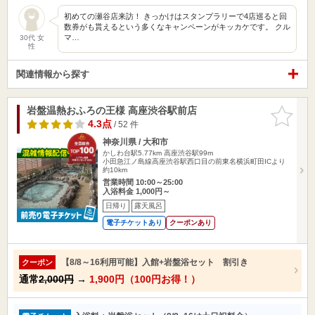
初めての瀬谷店来訪！ きっかけはスタンプラリーで4店巡ると回
数券がも貰えるという多くなキャンペーンがキッカケです。 クル
マ…
30代 女
性
関連情報から探す
岩盤温熱おふろの王様 高座渋谷駅前店
お気に入
りに追加
4.3点
/ 52 件
神奈川県 / 大和市
かしわ台駅5.77km
高座渋谷駅99m
小田急江ノ島線高座渋谷駅西口目の前東名横浜町田ICより
約10km
営業時間 10:00～25:00
入浴料金 1,000円～
日帰り
露天風呂
電子チケットあり
クーポンあり
【8/8～16利用可能】入館+岩盤浴セット 割引き
クーポン
通常
2,000円
→
1,900円（100円お得！）