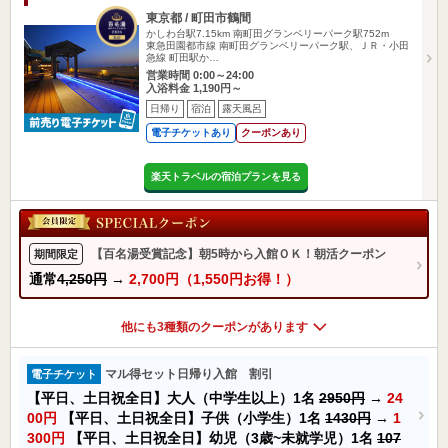
東京都 / 町田市鶴間
かしわ台駅7.15km
南町田グランベリーパーク駅752m
東急田園都市線 南町田グランベリーパーク駅、ＪＲ・小田
急線 町田駅か…
営業時間 0:00～24:00
入浴料金 1,190円～
日帰り
宿泊
露天風呂
電子チケットあり
クーポンあり
楽天トラベルの宿泊プランを見る
【百名湯受賞記念】朝5時から入館ＯＫ！朝活クーポン
期間限定
通常
4,250円
→
2,700円（1,550円お得！）
他にも3種類のクーポンがあります
マル得セット日帰り入館 割引
電子チケット
【平日、土日祝全日】大人（中学生以上）1名
2950円
→
24
00円
【平日、土日祝全日】子供（小学生）1名
1430円
→
1
300円
【平日、土日祝全日】幼児（3歳~未就学児）1名
107