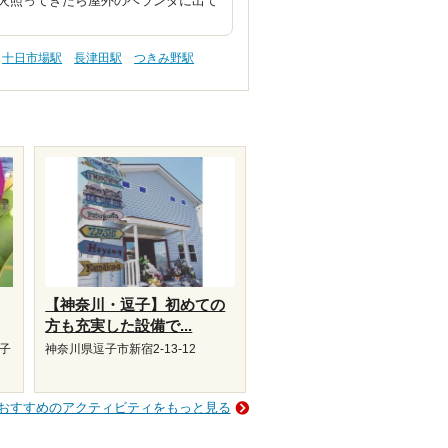
火照ってきたら屋外のベランダに出て
十日市場駅
長津田駅
つきみ野駅
【神奈川・逗子】初めての
方も充実した設備で...
磯子
神奈川県逗子市新宿2-13-12
おすすめのアクティビティをもっと見る