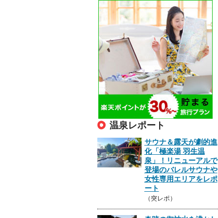
温泉レポート
サウナ＆露天が劇的進
化「極楽湯 羽生温
泉」！リニューアルで
登場のバレルサウナや
女性専用エリアをレポ
ート
（突レポ）