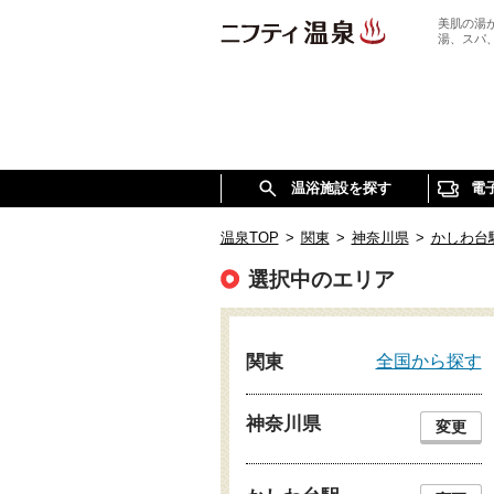
美肌の湯
湯、スパ
温浴施設を探す
電
温泉TOP
>
関東
>
神奈川県
>
かしわ台
選択中のエリア
全国から探す
関東
神奈川県
変更