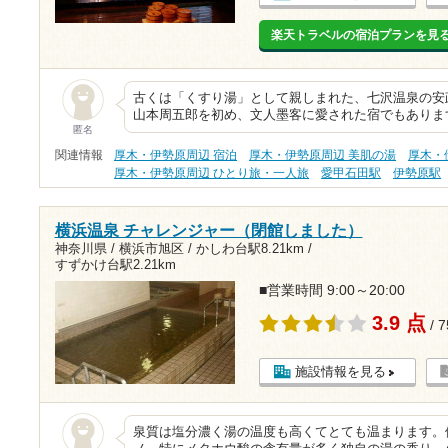
楽天トラベルの宿泊プランを見
古くは「くすり湯」として親しまれた、七沢温泉の安政２
山本周五郎を初め、文人墨客に愛された宿でもありま
匿名
関連情報
厚木・伊勢原周辺 宿泊
厚木・伊勢原周辺 美肌の湯
厚木・
厚木・伊勢原周辺 ひとり旅・一人旅
愛甲石田駅
伊勢原駅
横浜温泉 チャレンジャー（閉館しました）
神奈川県 / 横浜市旭区 /
かしわ台駅8.21km
/
すずかけ台駅2.21km
■営業時間 9:00～20:00
3.9 点
/ 
施設情報を見る
泉質は塩分濃く湯の温度も高くてとても温まります。