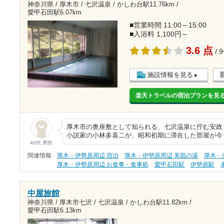
神奈川県 / 厚木市 / 七沢温泉 /
かしわ台駅11.76km
/
愛甲石田駅6.07km
■営業時間 11:00～15:00
■入浴料 1,100円～
3.6 点
/ 
施設情報を見る
楽天トラベルの宿泊プランを見
厚木市の奥座敷として知られる、七沢温泉に佇む安政３
小説家の小林多喜二が、昭和初期に滞在した部屋が今
40代 男性
関連情報
厚木・伊勢原周辺 宿泊
厚木・伊勢原周辺 美肌の湯
厚木・
厚木・伊勢原周辺 お食事・食事処
愛甲石田駅
伊勢原駅
中屋旅館
神奈川県 / 厚木市七沢 / 七沢温泉 /
かしわ台駅11.82km
/
愛甲石田駅6.13km