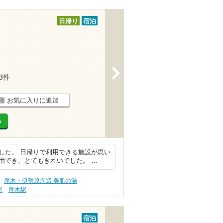
日帰り
宿泊
>
83件
お気に入りに追加
る
した。 日帰りで利用できる施設が思い
用でき、とてもきれいでした。 …
厚木・伊勢原周辺 美肌の湯
駅
厚木駅
宿泊