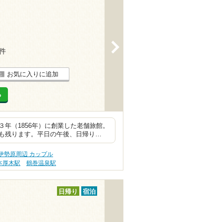
>
9件
お気に入りに追加
る
年（1856年）に創業した老舗旅館。
も残ります。平日の午後、日帰り…
伊勢原周辺 カップル
本厚木駅
鶴巻温泉駅
日帰り
宿泊