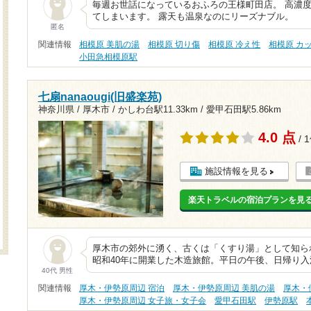
毎週お世話になっているおふろの王様町田店。 高濃
てしまいます。 露天も温泉なのにリーズナブル。
匿名
関連情報
相模原 美肌の湯
相模原 切り傷
相模原 冷え性
相模原 カ
小田急相模原駅
七扇nanaougi(旧盛楽苑)
神奈川県 / 厚木市 /
かしわ台駅11.33km
/
愛甲石田駅5.86km
4.0 点
/ 
施設情報を見る
楽天トラベルの宿泊プランを見
厚木市の郊外に湧く、古くは「くすり湯」として知ら
昭和40年に開業した木造旅館。平日の午後、日帰り入
40代 男性
関連情報
厚木・伊勢原周辺 宿泊
厚木・伊勢原周辺 美肌の湯
厚木・
厚木・伊勢原周辺 女子旅・女子会
愛甲石田駅
伊勢原駅