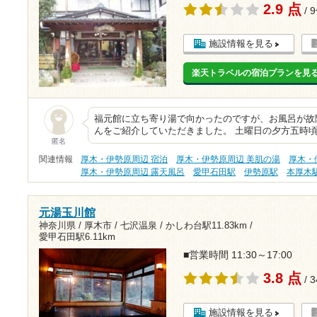
2.9 点
/ 
施設情報を見る
楽天トラベルの宿泊プランを見
福元館に立ち寄り湯で向かったのですが、お風呂が故
んをご紹介していただきました。 土曜日の夕方五時
匿名
関連情報
厚木・伊勢原周辺 宿泊
厚木・伊勢原周辺 美肌の湯
厚木・
厚木・伊勢原周辺 露天風呂
愛甲石田駅
伊勢原駅
本厚木
元湯玉川館
神奈川県 / 厚木市 / 七沢温泉 /
かしわ台駅11.83km
/
愛甲石田駅6.11km
■営業時間 11:30～17:00
3.8 点
/ 
施設情報を見る