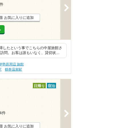
9件
>
お気に入りに追加
る
障したという事でこちらの中屋旅館さ
頃訪問。お客は誰もいなく、貸切状…
伊勢原周辺 旅館
駅
鶴巻温泉駅
日帰り
宿泊
>
34件
お気に入りに追加