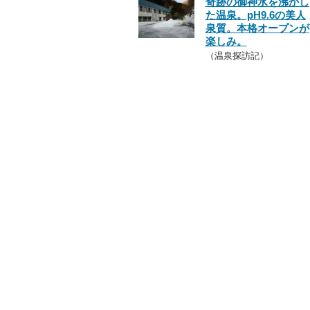
奇跡の御神水を沸かし
た温泉。pH9.6の美人
泉質。本格オープンが
楽しみ。
（温泉探訪記）