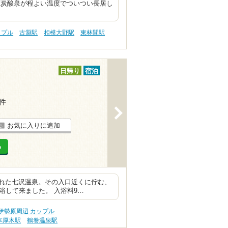
度炭酸泉が程よい温度でついつい長居し
ップル
古淵駅
相模大野駅
東林間駅
日帰り
宿泊
1件
>
お気に入りに追加
る
れた七沢温泉。その入口近くに佇む、
浴して来ました。 入浴料9…
伊勢原周辺 カップル
本厚木駅
鶴巻温泉駅