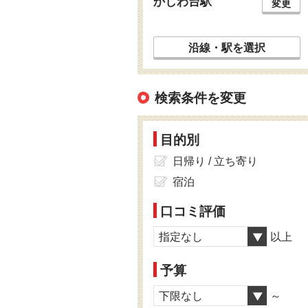
かしわ台駅
変更
沿線・駅を選択
検索条件を変更
目的別
日帰り / 立ち寄り
宿泊
口コミ評価
指定なし
以上
予算
下限なし
～