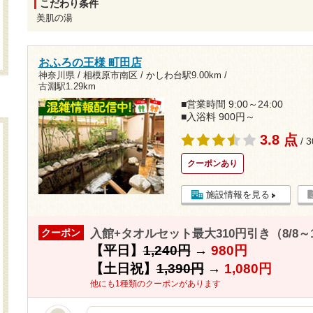
こだわり条件
美肌の湯
おふろの王様 町田店
神奈川県 / 相模原市南区 /
かしわ台駅9.00km
/
古淵駅1.29km
■営業時間 9:00～24:00
■入浴料 900円～
3.8 点
/ 
クーポンあり
施設情報を見る
入館+タオルセット最大310円引き（8/8～
クーポン
【平日】
1,240円
→
980円
【土日祝】
1,390円
→
1,080円
他にも1種類のクーポンがあります