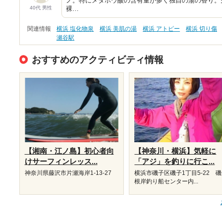
ノ。特にメタホウ酸の含有量が多く独自の湯の香り。
40代 男性
裸…
関連情報
横浜 塩化物泉
横浜 美肌の湯
横浜 アトピー
横浜 切り傷
瀬谷駅
おすすめのアクティビティ情報
【湘南・江ノ島】初心者向
【神奈川・横浜】気軽に
けサーフィンレッス...
「アジ」を釣りに行こ...
神奈川県藤沢市片瀬海岸1-13-27
横浜市磯子区磯子1丁目5-22 
根岸釣り船センター内...