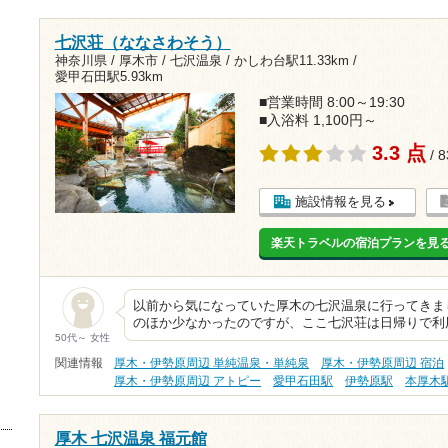
七沢荘（ななさわそう）
神奈川県 / 厚木市 / 七沢温泉 /
かしわ台駅11.33km
/
愛甲石田駅5.93km
■営業時間 8:00～19:30
■入浴料 1,100円～
3.3 点
/ 
施設情報を見る
楽天トラベルの宿泊プランを見
以前から気になっていた厚木の七沢温泉に行ってきま
のほか少なかったのですが、ここ七沢荘は日帰りで利
50代～ 女性
関連情報
厚木・伊勢原周辺 単純温泉・単純泉
厚木・伊勢原周辺 宿泊
厚木・伊勢原周辺 アトピー
愛甲石田駅
伊勢原駅
本厚木
厚木 七沢温泉 福元館