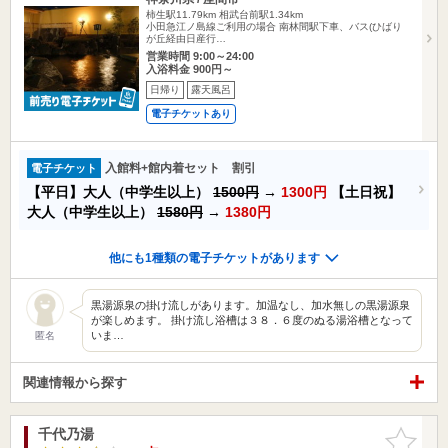
柿生駅11.79km
相武台前駅1.34km
小田急江ノ島線ご利用の場合 南林間駅下車、バス(ひばり
が丘経由日産行…
営業時間 9:00～24:00
入浴料金 900円～
日帰り
露天風呂
電子チケットあり
入館料+館内着セット 割引
電子チケット
【平日】大人（中学生以上）
1500円
→
1300円
【土日祝】
大人（中学生以上）
1580円
→
1380円
他にも1種類の電子チケットがあります
黒湯源泉の掛け流しがあります。加温なし、加水無しの黒湯源泉
が楽しめます。 掛け流し浴槽は３８．６度のぬる湯浴槽となって
いま…
匿名
関連情報から探す
千代乃湯
お気に入