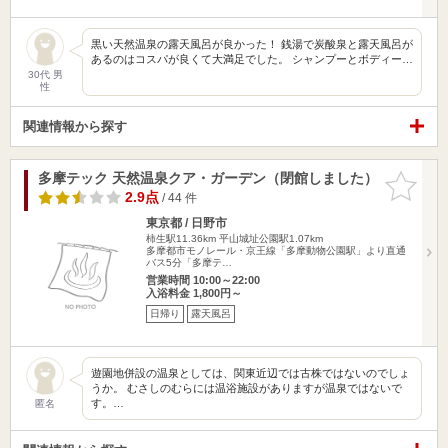
黒い天然温泉の露天風呂が良かった！ 銭湯で炭酸泉と露天風呂が
あるのはコスパが良くて大満足でした。 シャンプーとボディー…
30代 男
性
関連情報から探す
多摩テック 天然温泉クア・ガーデン（閉館しました）
お気に入
りに追加
2.9点
/ 44 件
東京都 / 日野市
柿生駅11.36km
平山城址公園駅1.07km
多摩都市モノレール・京王線「多摩動物公園駅」より直通
バス5分「多摩テ…
営業時間 10:00～22:00
入浴料金 1,800円～
日帰り
露天風呂
遊園地併設の温泉としては、関東近辺では古株ではないのでしょ
うか。 むさしのむらには温浴施設がありますが温泉ではないで
す。…
匿名