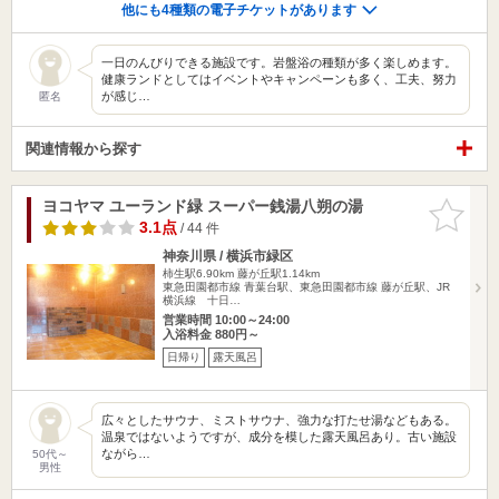
他にも4種類の電子チケットがあります
一日のんびりできる施設です。岩盤浴の種類が多く楽しめます。
健康ランドとしてはイベントやキャンペーンも多く、工夫、努力
が感じ…
匿名
関連情報から探す
ヨコヤマ ユーランド緑 スーパー銭湯八朔の湯
お気に入
りに追加
3.1点
/ 44 件
神奈川県 / 横浜市緑区
柿生駅6.90km
藤が丘駅1.14km
東急田園都市線 青葉台駅、東急田園都市線 藤が丘駅、JR
横浜線 十日…
営業時間 10:00～24:00
入浴料金 880円～
日帰り
露天風呂
広々としたサウナ、ミストサウナ、強力な打たせ湯などもある。
温泉ではないようですが、成分を模した露天風呂あり。古い施設
ながら…
50代～
男性