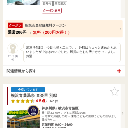
日帰り
露天風呂
クーポンあり
新規会員登録無料クーポン
クーポン
通常
200円
→
無料（200円お得！）
湯巡り4日目、今日も母と二人で。。 外観はちょっと古めかと思
いましたが中はきれいでした。既掲のとおり天井がかっこよし。
お湯…
20代 男
性
関連情報から探す
お気に入
今空いています
りに追加
横浜青葉温泉 喜楽里 別邸
4.5点
/ 162 件
神奈川県 / 横浜市青葉区
柿生駅3.87km
こどもの国駅370m
＜電車でお越しの方＞ 東急こどもの国線こどもの国駅より
徒歩7分 …
営業時間 9:00～24:00