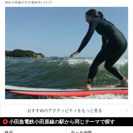
蛸川温泉 龍宮殿（以下、龍宮殿）」の両方の魅力をたっぷ
神奈川県藤沢市片瀬海岸1-13-27
りお伝えします！
ここは箱根神社、九頭龍神社、白龍神社、箱根元宮と箱根の
4つの神社に囲まれたパワースポットです。
───
提供元：株式会社西武・プリンスホテルズワールドワイド
【PR】
この記事は箱根 芦ノ湖畔蛸川温泉 龍宮殿のPR記事です。
おすすめのアクティビティをもっと見る
小田急電鉄小田原線の駅から同じテーマで探す
登戸
向ヶ丘遊園