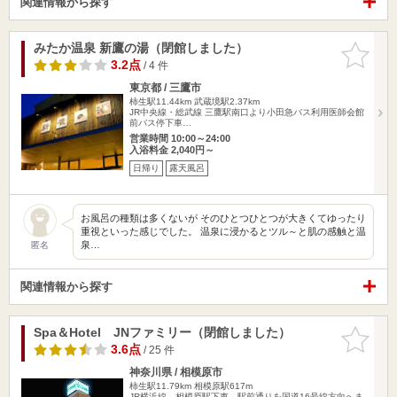
関連情報から探す
みたか温泉 新鷹の湯（閉館しました）
お気に入
りに追加
3.2点
/ 4 件
東京都 / 三鷹市
柿生駅11.44km
武蔵境駅2.37km
JR中央線・総武線 三鷹駅南口より小田急バス利用医師会館
前バス停下車…
営業時間 10:00～24:00
入浴料金 2,040円～
日帰り
露天風呂
お風呂の種類は多くないが そのひとつひとつが大きくてゆったり
重視といった感じでした。 温泉に浸かるとツル～と肌の感触と温
泉…
匿名
関連情報から探す
Spa＆Hotel JNファミリー（閉館しました）
お気に入
りに追加
3.6点
/ 25 件
神奈川県 / 相模原市
柿生駅11.79km
相模原駅617m
JR横浜線 相模原駅下車、駅前通りを国道16号線方向へま