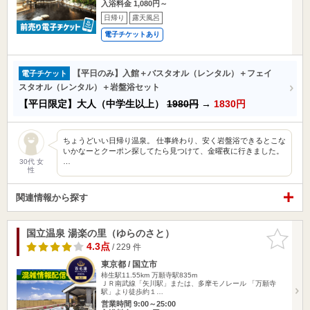
入浴料金 1,080円～
日帰り
露天風呂
電子チケットあり
【平日のみ】入館＋バスタオル（レンタル）＋フェイ
電子チケット
スタオル（レンタル）＋岩盤浴セット
【平日限定】大人（中学生以上）
1980円
→
1830円
ちょうどいい日帰り温泉。 仕事終わり、安く岩盤浴できるとこな
いかなーとクーポン探してたら見つけて、金曜夜に行きました。
…
30代 女
性
関連情報から探す
国立温泉 湯楽の里（ゆらのさと）
お気に入
りに追加
4.3点
/ 229 件
東京都 / 国立市
柿生駅11.55km
万願寺駅835m
ＪＲ南武線「矢川駅」または、多摩モノレール 「万願寺
駅」より徒歩約１…
営業時間 9:00～25:00