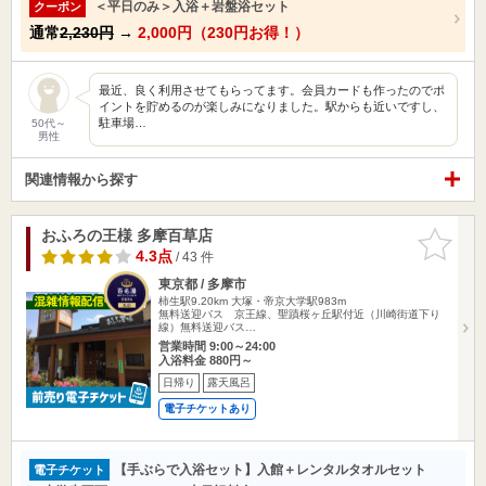
＜平日のみ＞入浴＋岩盤浴セット
クーポン
通常
2,230円
→
2,000円（230円お得！）
最近、良く利用させてもらってます。会員カードも作ったのでポ
イントを貯めるのが楽しみになりました。駅からも近いですし、
駐車場…
50代～
男性
関連情報から探す
おふろの王様 多摩百草店
お気に入
りに追加
4.3点
/ 43 件
東京都 / 多摩市
柿生駅9.20km
大塚・帝京大学駅983m
無料送迎バス 京王線、聖蹟桜ヶ丘駅付近（川崎街道下り
線）無料送迎バス…
営業時間 9:00～24:00
入浴料金 880円～
日帰り
露天風呂
電子チケットあり
【手ぶらで入浴セット】入館＋レンタルタオルセット
電子チケット