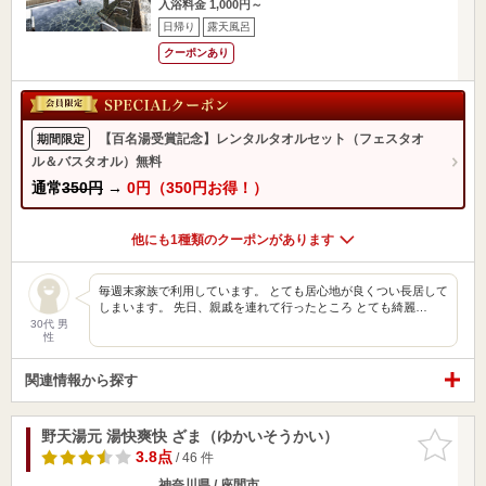
入浴料金 1,000円～
日帰り
露天風呂
クーポンあり
【百名湯受賞記念】レンタルタオルセット（フェスタオ
期間限定
ル＆バスタオル）無料
通常
350円
→
0円（350円お得！）
他にも1種類のクーポンがあります
毎週末家族で利用しています。 とても居心地が良くつい長居して
しまいます。 先日、親戚を連れて行ったところ とても綺麗…
30代 男
性
関連情報から探す
野天湯元 湯快爽快 ざま（ゆかいそうかい）
お気に入
りに追加
3.8点
/ 46 件
神奈川県 / 座間市