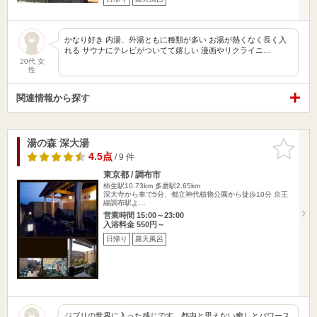
かなり好き 内湯、外湯ともに種類が多い お湯が熱くなく長く入
れる サウナにテレビがついてて嬉しい 漫画やリクライニ…
20代 女
性
関連情報から探す
湯の森 深大湯
お気に入
りに追加
4.5点
/ 9 件
東京都 / 調布市
柿生駅10.73km
多磨駅2.65km
深大寺から車で5分、都立神代植物公園から徒歩10分 京王
線調布駅よ…
営業時間 15:00～23:00
入浴料金 550円～
日帰り
露天風呂
ジブリの世界に入った感じです。都内と思えない癒しとパワース