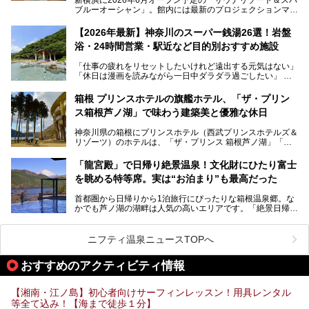
ブルーオーシャン」。館内には最新のプロジェクションマッ
ピングが多用され、まるで世界を旅しているかのような圧倒
的な“没入感（イマーシブ）”を体験できます。
【2026年最新】神奈川のスーパー銭湯26選！岩盤
浴・24時間営業・駅近など目的別おすすめ施設
「仕事の疲れをリセットしたいけれど遠出する元気はない」
今回は、そんな大注目の施設に一足先にお邪魔し、その全貌
「休日は漫画を読みながら一日中ダラダラ過ごしたい」
を見学させていただきました！
「子ども連れでも気兼ねなく、家事を忘れてリフレッシュし
たい」
サウナ室の中に咲き誇る桜、魚たちが泳ぐ水風呂、そしてバ
箱根 プリンスホテルの旗艦ホテル、「ザ・プリン
リのビーチを思わせる休憩スペース…。驚きの連続だった館
ス箱根芦ノ湖」で味わう建築美と優雅な休日
そんな「癒やされたい」という願いを叶えてくれるのが、神
内の様子をレポートします！
奈川県のスーパー銭湯。
神奈川県の箱根にプリンスホテル（西武プリンスホテルズ＆
神奈川県には、サウナや岩盤浴、一日中遊べるエンタメ施設
リゾーツ）のホテルは、「ザ・プリンス 箱根芦ノ湖」「芦
など、“非日常”を味わえるスーパー銭湯が数多く揃っていま
ノ湖畔 蛸川温泉 龍宮殿」「箱根湯の花プリンスホテル」
す。しかし、選択肢が多いからこそ「どの施設か迷ってしま
「箱根仙石原プリンスホテル」と4軒あり、今回ご紹介する
う」という人も多いはず。
「龍宮殿」で日帰り絶景温泉！文化財にひたり富士
「ザ・プリンス 箱根芦ノ湖」は、その中でもフラッグシッ
を眺める特等席。実は“お泊まり”も最高だった
プ（旗艦）に位置づけられる特別なホテルです。
そこで今回は、神奈川県内の人気施設26選を「安さ」「岩
盤浴・漫画の充実度」「景色の良さ」「高級感」「深夜営
首都圏から日帰りから1泊旅行にぴったりな箱根温泉郷。な
昭和の日本を代表する建築家の一人、村野藤吾が芦ノ湖の畔
業」「駅近」など、目的別に厳選して紹介します。
かでも芦ノ湖の湖畔は人気の高いエリアです。「絶景日帰り
に建てた桃源郷のようなホテルがここ。自家源泉の温泉や、
今の気分にぴったりの施設を見つけて、最高のリフレッシュ
温泉 龍宮殿本館」は、露天風呂から芦ノ湖と富士山の両方
こだわりぬいた食もあわせて、このホテルの魅力をレポート
時間を過ごす参考にしていただけますと幸いです。
が楽しめるまさに眺望自慢の日帰り温泉。
します。
ニフティ温泉ニュースTOPへ
そしてここは全24室の「箱根 芦ノ湖畔蛸川温泉 龍宮殿」と
───
して宿泊もできます。宿泊者は「龍宮殿本館」の営業時間に
提供元：株式会社西武・プリンスホテルズワールドワイド
おすすめのアクティビティ情報
加えて、朝6時からの宿泊者専用時間帯にも「龍宮殿本館」
【PR】
のお風呂が利用できます。
この記事はザ・プリンス 箱根芦ノ湖のPR記事です。
【湘南・江ノ島】初心者向けサーフィンレッスン！用具レンタル
今回は日帰り温泉としての「絶景日帰り温泉 龍宮殿本館
等全て込み！【海まで徒歩１分】
（以下、龍宮殿本館）」と、旅館としての「箱根 芦ノ湖畔