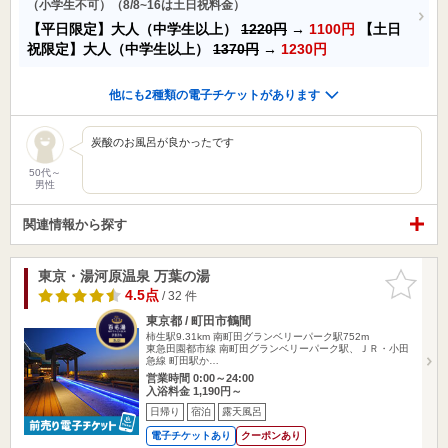
（小学生不可）（8/8~16は土日祝料金）
【平日限定】大人（中学生以上）
1220円
→
1100円
【土日
祝限定】大人（中学生以上）
1370円
→
1230円
他にも2種類の電子チケットがあります
炭酸のお風呂が良かったです
50代～
男性
関連情報から探す
東京・湯河原温泉 万葉の湯
お気に入
りに追加
4.5点
/ 32 件
東京都 / 町田市鶴間
柿生駅9.31km
南町田グランベリーパーク駅752m
東急田園都市線 南町田グランベリーパーク駅、ＪＲ・小田
急線 町田駅か…
営業時間 0:00～24:00
入浴料金 1,190円～
日帰り
宿泊
露天風呂
電子チケットあり
クーポンあり