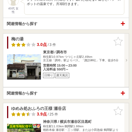
ポットの温泉です。月3回行きます。
40代 女
性
関連情報から探す
梅の湯
お気に入
りに追加
3.0点
/ 3 件
東京都 / 調布市
柿生駅10.97km
つつじヶ丘駅2.49km
京王線「調布」駅よりバス。「諏訪神社」下車、徒歩5分
営業時間 15:00～23:00
入浴料金 550円～
日帰り
露天風呂
関連情報から探す
ゆめみ処おふろの王様 瀬谷店
お気に入
りに追加
3.9点
/ 25 件
神奈川県 / 横浜市瀬谷区目黒町
柿生駅11.03km
鶴間駅1.86km
相鉄本線 瀬谷駅・三ッ境駅、または小田急線 鶴間駅より