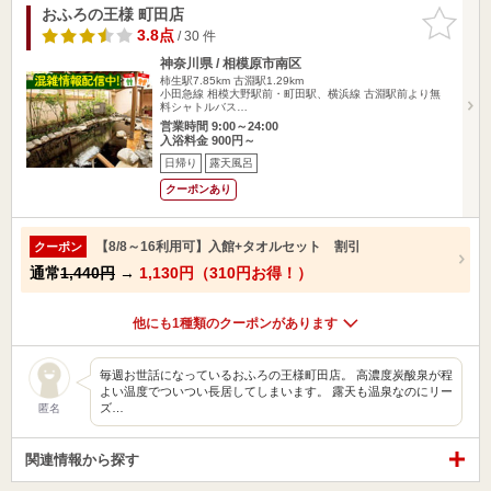
おふろの王様 町田店
お気に入
りに追加
3.8点
/ 30 件
神奈川県 / 相模原市南区
柿生駅7.85km
古淵駅1.29km
小田急線 相模大野駅前・町田駅、横浜線 古淵駅前より無
料シャトルバス…
営業時間 9:00～24:00
入浴料金 900円～
日帰り
露天風呂
クーポンあり
【8/8～16利用可】入館+タオルセット 割引
クーポン
通常
1,440円
→
1,130円（310円お得！）
他にも1種類のクーポンがあります
毎週お世話になっているおふろの王様町田店。 高濃度炭酸泉が程
よい温度でついつい長居してしまいます。 露天も温泉なのにリー
ズ…
匿名
関連情報から探す