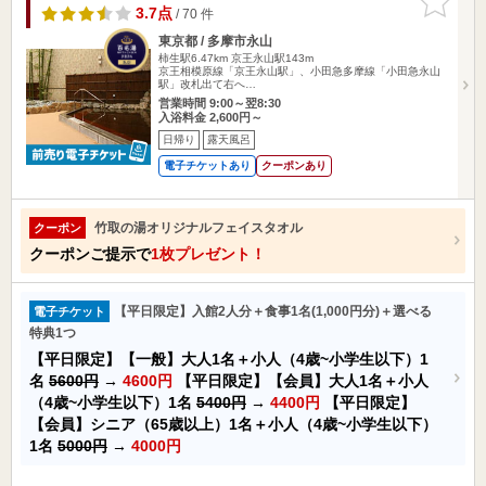
りに追加
3.7点
/ 70 件
東京都 / 多摩市永山
柿生駅6.47km
京王永山駅143m
京王相模原線「京王永山駅」、小田急多摩線「小田急永山
駅」改札出て右へ…
営業時間 9:00～翌8:30
入浴料金 2,600円～
日帰り
露天風呂
電子チケットあり
クーポンあり
竹取の湯オリジナルフェイスタオル
クーポン
クーポンご提示で
1枚プレゼント！
【平日限定】入館2人分＋食事1名(1,000円分)＋選べる
電子チケット
特典1つ
【平日限定】【一般】大人1名＋小人（4歳~小学生以下）1
名
5600円
→
4600円
【平日限定】【会員】大人1名＋小人
（4歳~小学生以下）1名
5400円
→
4400円
【平日限定】
【会員】シニア（65歳以上）1名＋小人（4歳~小学生以下）
1名
5000円
→
4000円