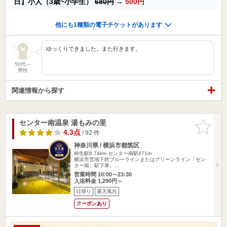
日】小人（3歳~小学生）
680円
→
500円
他にも1種類の電子チケットがあります
ゆっくりできました。また行きます。
50代～
男性
関連情報から探す
センター南温泉 湯もみの里
お気に入
りに追加
4.3点
/ 92 件
神奈川県 / 横浜市都筑区
柿生駅8.74km
センター南駅471m
横浜市営地下鉄ブルーラインまたはグリーンライン「セン
ター南」駅下車。…
営業時間 10:00～23:30
入浴料金 1,290円～
日帰り
露天風呂
クーポンあり