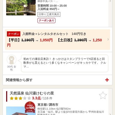
神奈中央バス・…
営業時間 10:00～25:00
入浴料金 850円～
日帰り
露天風呂
クーポンあり
入館料金＋レンタルタオルセット 140円引き
クーポン
【平日】
1,190円
→
1,050円
【土日祝】
1,390円
→
1,250
円
初めての瀬谷店来訪！ きっかけはスタンプラリーで4店巡ると回
数券がも貰えるという多くなキャンペーンがキッカケです。 クル
マ…
30代 女
性
関連情報から探す
天然温泉 仙川湯けむりの里
お気に入
りに追加
3.3点
/ 116 件
東京都 / 調布市
柿生駅11.10km
仙川駅582m
京王線「仙川」駅より徒歩5分新宿方面から 甲州街道仙川
駅東信号を左折…