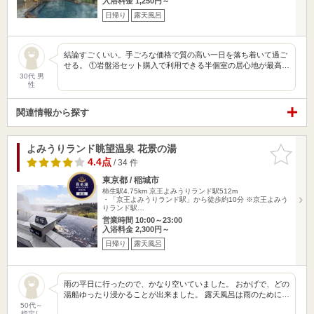
入浴料金 1,250円～
日帰り
露天風呂
結論すごくいい。手ごろな価格で質の高い一日を落ち着いて過ご
せる。 ①岩盤浴セット購入で利用できる半個室の居心地が最高…
30代 男
性
関連情報から探す
よみうりランド眺望温泉 花景の湯
お気に入
りに追加
4.4点
/ 34 件
東京都 / 稲城市
柿生駅4.75km
京王よみうりランド駅512m
・「京王よみうりランド駅」から徒歩約10分 ※京王よみう
りランド駅…
営業時間 10:00～23:00
入浴料金 2,300円～
日帰り
露天風呂
雨の平日に行ったので、かなり空いていました。 おかげで、どの
湯船ゆったり浸かることが出来ました。 露天風呂は雨のために…
50代～
指定し