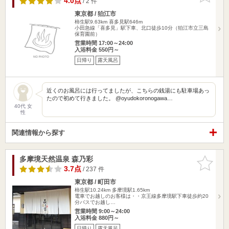
4.0点
/ 2 件
東京都 / 狛江市
柿生駅9.63km
喜多見駅646m
小田急線「喜多見」駅下車、北口徒歩10分（狛江市立三島
保育園前）
営業時間 17:00～24:00
入浴料金 550円～
日帰り
露天風呂
近くのお風呂には行ってましたが、こちらの銭湯にも駐車場あっ
たので初めて行きました。 @oyudokoronogawa…
40代 女
性
関連情報から探す
多摩境天然温泉 森乃彩
お気に入
りに追加
3.7点
/ 237 件
東京都 / 町田市
柿生駅10.24km
多摩境駅1.65km
電車でお越しのお客様は・・京王線多摩境駅下車徒歩約20
分バスでお越し…
営業時間 9:00～24:00
入浴料金 880円～
日帰り
露天風呂