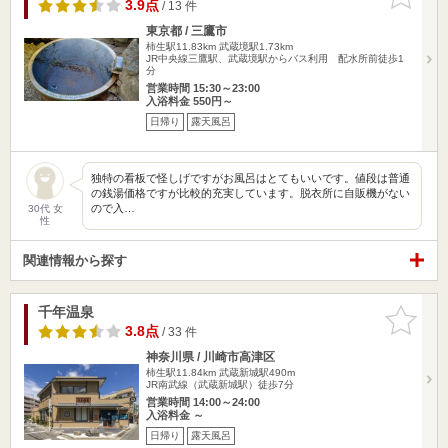
りに追加
3.9点
/ 13 件
東京都 / 三鷹市
柿生駅11.83km
武蔵境駅1.73km
JR中央線三鷹駅、武蔵境駅からバス利用 配水所前徒歩1
分
営業時間 15:30～23:00
入浴料金 550円～
日帰り
露天風呂
独特の看板で怪しげですがお風呂はとてもいいです。値段は普通
の銭湯価格ですが比較的充実しています。脱衣所に自販機がない
ので入…
30代 女
性
関連情報から探す
千年温泉
お気に入
りに追加
3.8点
/ 33 件
神奈川県 / 川崎市高津区
柿生駅11.84km
武蔵新城駅490m
JR南武線（武蔵新城駅）徒歩7分
営業時間 14:00～24:00
入浴料金 ～
日帰り
露天風呂