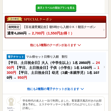
楽天トラベルの宿泊プランを見る
【百名湯受賞記念】朝5時から入館ＯＫ！朝活クーポン
期間限定
通常
4,250円
→
2,700円（1,550円お得！）
他にも3種類のクーポンがあります
マル得セット日帰り入館 割引
電子チケット
【平日、土日祝全日】大人（中学生以上）1名
2950円
→
24
00円
【平日、土日祝全日】子供（小学生）1名
1430円
→
1
300円
【平日、土日祝全日】幼児（3歳~未就学児）1名
107
0円
→
950円
他にも2種類の電子チケットがあります
学生時代の友人と一泊で利用しました。客室露天風呂付きのお部
屋を予約し、エステやマッサージを受けてのんびりしたいと思い
計画し…
50代～