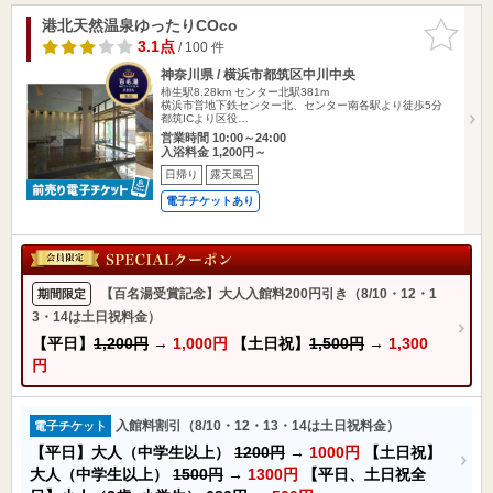
港北天然温泉ゆったりCOco
お気に入
りに追加
3.1点
/ 100 件
神奈川県 / 横浜市都筑区中川中央
柿生駅8.28km
センター北駅381m
横浜市営地下鉄センター北、センター南各駅より徒歩5分
都筑ICより区役…
営業時間 10:00～24:00
入浴料金 1,200円～
日帰り
露天風呂
電子チケットあり
【百名湯受賞記念】大人入館料200円引き（8/10・12・1
期間限定
3・14は土日祝料金）
【平日】
1,200円
→
1,000円
【土日祝】
1,500円
→
1,300
円
入館料割引（8/10・12・13・14は土日祝料金）
電子チケット
【平日】大人（中学生以上）
1200円
→
1000円
【土日祝】
大人（中学生以上）
1500円
→
1300円
【平日、土日祝全