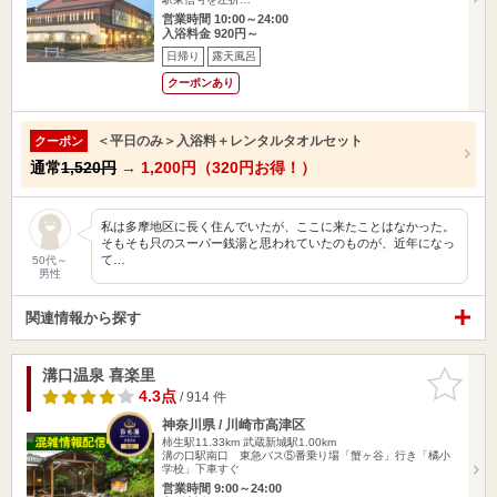
営業時間 10:00～24:00
入浴料金 920円～
日帰り
露天風呂
クーポンあり
＜平日のみ＞入浴料＋レンタルタオルセット
クーポン
通常
1,520円
→
1,200円（320円お得！）
私は多摩地区に長く住んでいたが、ここに来たことはなかった。
そもそも只のスーパー銭湯と思われていたのものが、近年になっ
て…
50代～
男性
関連情報から探す
溝口温泉 喜楽里
お気に入
りに追加
4.3点
/ 914 件
神奈川県 / 川崎市高津区
柿生駅11.33km
武蔵新城駅1.00km
溝の口駅南口 東急バス⑤番乗り場「蟹ヶ谷」行き「橘小
学校」下車すぐ
営業時間 9:00～24:00