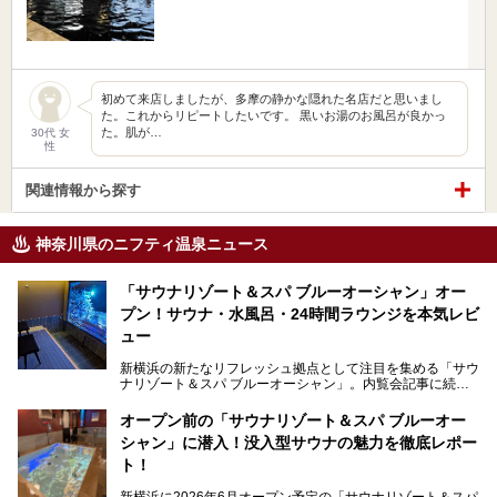
初めて来店しましたが、多摩の静かな隠れた名店だと思いまし
た。これからリピートしたいです。 黒いお湯のお風呂が良かっ
た。肌が…
30代 女
性
関連情報から探す
神奈川県のニフティ温泉ニュース
「サウナリゾート＆スパ ブルーオーシャン」オー
プン！サウナ・水風呂・24時間ラウンジを本気レビ
ュー
新横浜の新たなリフレッシュ拠点として注目を集める「サウ
ナリゾート＆スパ ブルーオーシャン」。内覧会記事に続
き、今回は実際に体験してみたリアルな様子をレポートしま
す。サウナや水風呂の気持ちよさはもちろん、リラックスス
オープン前の「サウナリゾート＆スパ ブルーオー
ペースの過ごしやすさまで徹底チェック。新横浜エリアで日
シャン」に潜入！没入型サウナの魅力を徹底レポー
常の疲れをリセットしたい人、ライブやスポーツ観戦遠征組
は必見です。
ト！
新横浜に2026年6月オープン予定の「サウナリゾート＆スパ