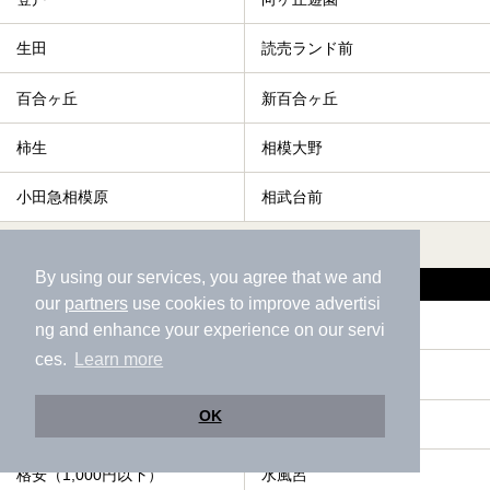
生田
読売ランド前
百合ヶ丘
新百合ヶ丘
柿生
相模大野
小田急相模原
相武台前
すべて表示する
By using our services, you agree that we and
柿生駅の人気テーマから探す
our
partners
use cookies to improve advertisi
サウナ
駅近（徒歩10分以内）
ng and enhance your experience on our servi
ces.
Learn more
エステ・マッサージ
露天風呂
OK
お食事・食事処
ひとり旅・一人旅
格安（1,000円以下）
水風呂