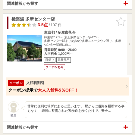
関連情報から探す
極楽湯 多摩センター店
お気に入
りに追加
3.5点
/ 107 件
東京都 / 多摩市落合
柿生駅7.25km
京王多摩センター駅475m
多摩センター駅より徒歩5分多摩ニュータウン通り、多摩
センター駅側に曲…
営業時間 9:00～26:00
入浴料金 1,000円～
日帰り
露天風呂
クーポンあり
入館料割引
クーポン
クーポン提示で
大人入館料5％OFF！
非常に便利な場所にあると思います。 駅からは道路を横断する事
もなく、 綺麗に整備された遊歩道を歩くだけで、安全…
匿名
関連情報から探す