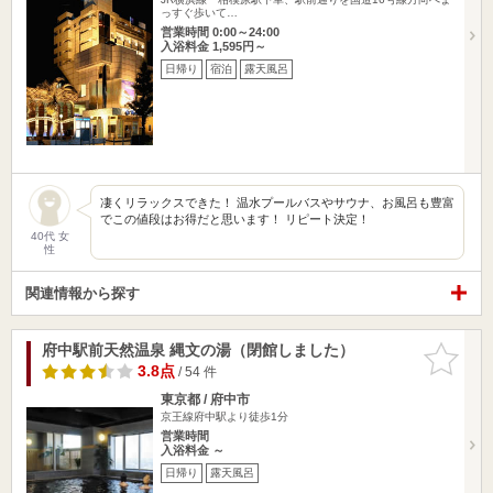
っすぐ歩いて…
営業時間 0:00～24:00
入浴料金 1,595円～
日帰り
宿泊
露天風呂
凄くリラックスできた！ 温水プールバスやサウナ、お風呂も豊富
でこの値段はお得だと思います！ リピート決定！
40代 女
性
関連情報から探す
府中駅前天然温泉 縄文の湯（閉館しました）
お気に入
りに追加
3.8点
/ 54 件
東京都 / 府中市
京王線府中駅より徒歩1分
営業時間
入浴料金 ～
日帰り
露天風呂