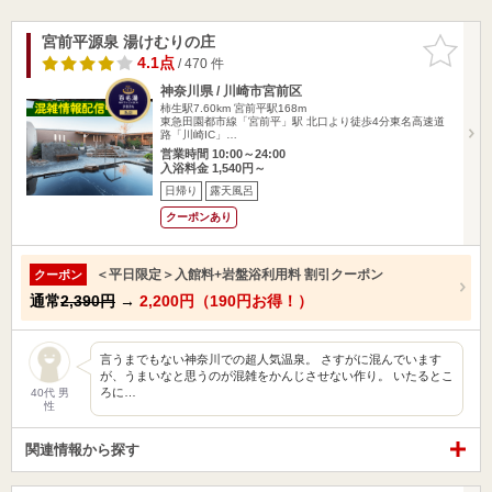
宮前平源泉 湯けむりの庄
お気に入
りに追加
4.1点
/ 470 件
神奈川県 / 川崎市宮前区
柿生駅7.60km
宮前平駅168m
東急田園都市線「宮前平」駅 北口より徒歩4分東名高速道
路「川崎IC」…
営業時間 10:00～24:00
入浴料金 1,540円～
日帰り
露天風呂
クーポンあり
＜平日限定＞入館料+岩盤浴利用料 割引クーポン
クーポン
通常
2,390円
→
2,200円（190円お得！）
言うまでもない神奈川での超人気温泉。 さすがに混んでいます
が、うまいなと思うのが混雑をかんじさせない作り。 いたるとこ
ろに…
40代 男
性
関連情報から探す