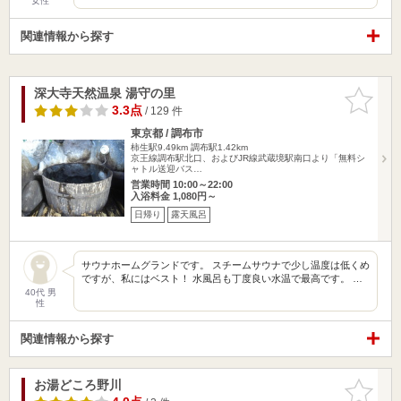
女性
関連情報から探す
深大寺天然温泉 湯守の里
お気に入
りに追加
3.3点
/ 129 件
東京都 / 調布市
柿生駅9.49km
調布駅1.42km
京王線調布駅北口、およびJR線武蔵境駅南口より「無料シ
ャトル送迎バス…
営業時間 10:00～22:00
入浴料金 1,080円～
日帰り
露天風呂
サウナホームグランドです。 スチームサウナで少し温度は低くめ
ですが、私にはベスト！ 水風呂も丁度良い水温で最高です。 …
40代 男
性
関連情報から探す
お湯どころ野川
お気に入
りに追加