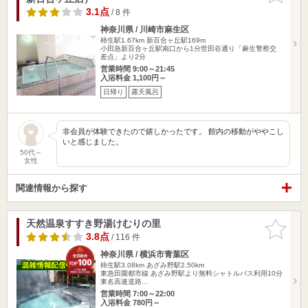
3.1点
/ 8 件
神奈川県 / 川崎市麻生区
柿生駅1.67km
新百合ヶ丘駅169m
小田急新百合ヶ丘駅南口から1分世田谷通り「麻生警察交
差点」より2分
営業時間 9:00～21:45
入浴料金 1,100円～
日帰り
露天風呂
非会員が体験できたので嬉しかったです。 館内の移動がややこし
いと感じました。
50代～
女性
関連情報から探す
天然温泉すすき野湯けむりの里
お気に入
りに追加
3.8点
/ 116 件
神奈川県 / 横浜市青葉区
柿生駅3.08km
あざみ野駅2.50km
東急田園都市線 あざみ野駅より無料シャトルバス利用10分
東名高速道路…
営業時間 7:00～22:00
入浴料金 780円～