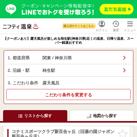
購入済チケットはこちら
ログイン
履歴
メニュー
【クーポンあり】露天風呂が楽しめる柿生駅(神奈川県)近くの温泉、日帰り温泉、スー
パー銭湯おすすめ
1. 都道府県
関東 / 神奈川県
2. 沿線・駅
柿生駅
3. こだわり条件
露天風呂
こだわり条件を変更する
リストから探す
地図から探す
コナミスポーツクラブ新百合ヶ丘（旧湯の国ジャポン
お気に入
新百合ヶ丘店）
りに追加