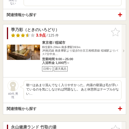
ない
関連情報から探す
季乃彩（ときのいろどり）
お気に入
りに追加
3.9点
/ 125 件
東京都 / 稲城市
柿生駅6.29km
南多摩駅393m
JR南武線 南多摩駅より徒歩5分京王相模原線 稲城駅よりバ
ス7分中央…
営業時間 9:00～25:00
入浴料金 1,000円～
日帰り
露天風呂
朝一はあまり混んでなく入りやすかった。内湯の寝湯は毛が浮い
ているのを気にしなければ問題なし。 あと休憩所はテーブルがな
い…
40代 男
性
関連情報から探す
永山健康ランド 竹取の湯
お気に入