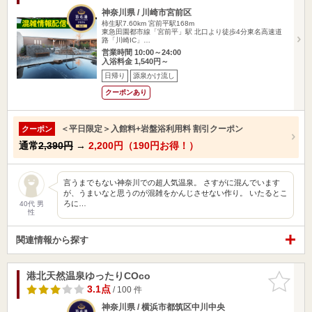
神奈川県 / 川崎市宮前区
柿生駅7.60km
宮前平駅168m
東急田園都市線「宮前平」駅 北口より徒歩4分東名高速道
路「川崎IC」…
営業時間 10:00～24:00
入浴料金 1,540円～
日帰り
源泉かけ流し
クーポンあり
＜平日限定＞入館料+岩盤浴利用料 割引クーポン
クーポン
通常
2,390円
→
2,200円（190円お得！）
言うまでもない神奈川での超人気温泉。 さすがに混んでいます
が、うまいなと思うのが混雑をかんじさせない作り。 いたるとこ
ろに…
40代 男
性
関連情報から探す
港北天然温泉ゆったりCOco
お気に入
りに追加
3.1点
/ 100 件
神奈川県 / 横浜市都筑区中川中央