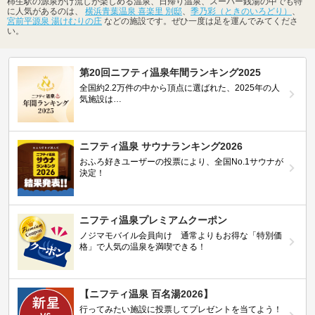
柿生駅の源泉かけ流しが楽しめる温泉、日帰り温泉、スーパー銭湯の中でも特
に人気があるのは、
横浜青葉温泉 喜楽里 別邸
、
季乃彩（ときのいろどり）
、
宮前平源泉 湯けむりの庄
などの施設です。ぜひ一度は足を運んでみてくださ
い。
第20回ニフティ温泉年間ランキング2025
全国約2.2万件の中から頂点に選ばれた、2025年の人
気施設は…
ニフティ温泉 サウナランキング2026
おふろ好きユーザーの投票により、全国No.1サウナが
決定！
ニフティ温泉プレミアムクーポン
ノジマモバイル会員向け 通常よりもお得な「特別価
格」で人気の温泉を満喫できる！
【ニフティ温泉 百名湯2026】
行ってみたい施設に投票してプレゼントを当てよう！