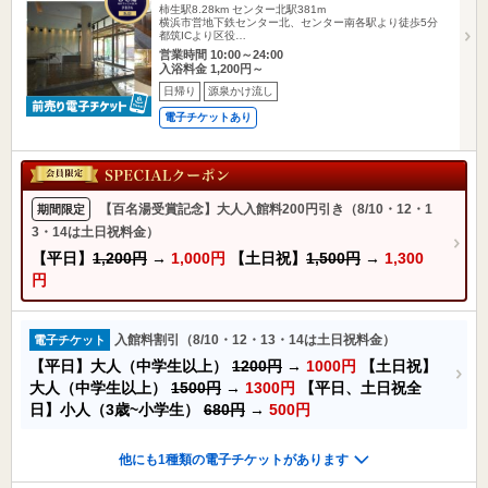
柿生駅8.28km
センター北駅381m
横浜市営地下鉄センター北、センター南各駅より徒歩5分
都筑ICより区役…
営業時間 10:00～24:00
入浴料金 1,200円～
日帰り
源泉かけ流し
電子チケットあり
【百名湯受賞記念】大人入館料200円引き（8/10・12・1
期間限定
3・14は土日祝料金）
【平日】
1,200円
→
1,000円
【土日祝】
1,500円
→
1,300
円
入館料割引（8/10・12・13・14は土日祝料金）
電子チケット
【平日】大人（中学生以上）
1200円
→
1000円
【土日祝】
大人（中学生以上）
1500円
→
1300円
【平日、土日祝全
日】小人（3歳~小学生）
680円
→
500円
他にも1種類の電子チケットがあります