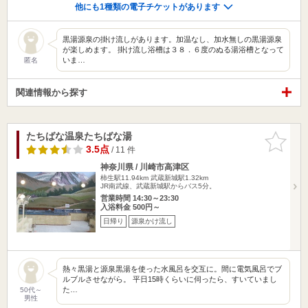
他にも1種類の電子チケットがあります
黒湯源泉の掛け流しがあります。加温なし、加水無しの黒湯源泉
が楽しめます。 掛け流し浴槽は３８．６度のぬる湯浴槽となって
いま…
匿名
関連情報から探す
たちばな温泉たちばな湯
お気に入
りに追加
3.5点
/ 11 件
神奈川県 / 川崎市高津区
柿生駅11.94km
武蔵新城駅1.32km
JR南武線、武蔵新城駅からバス5分。
営業時間 14:30～23:30
入浴料金 500円～
日帰り
源泉かけ流し
熱々黒湯と源泉黒湯を使った水風呂を交互に。間に電気風呂でブ
ルブルさせながら。 平日15時くらいに伺ったら、すいていまし
た…
50代～
男性