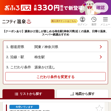
購入済チケットはこちら
ログイン
履歴
メニュー
【クーポンあり】源泉かけ流しが楽しめる柿生駅(神奈川県)近くの温泉、日帰り温泉、
スーパー銭湯おすすめ
1. 都道府県
関東 / 神奈川県
2. 沿線・駅
柿生駅
3. こだわり条件
源泉かけ流し
こだわり条件を変更する
リストから探す
地図から探す
お気に入
今空いています
りに追加