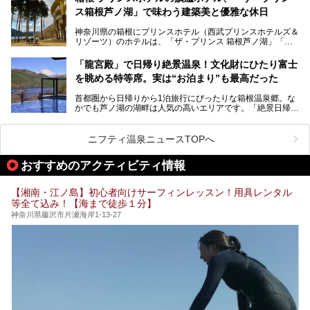
リのビーチを思わせる休憩スペース…。驚きの連続だった館
ス箱根芦ノ湖」で味わう建築美と優雅な休日
そんな「癒やされたい」という願いを叶えてくれるのが、神
内の様子をレポートします！
奈川県のスーパー銭湯。
神奈川県の箱根にプリンスホテル（西武プリンスホテルズ＆
神奈川県には、サウナや岩盤浴、一日中遊べるエンタメ施設
リゾーツ）のホテルは、「ザ・プリンス 箱根芦ノ湖」「芦
など、“非日常”を味わえるスーパー銭湯が数多く揃っていま
ノ湖畔 蛸川温泉 龍宮殿」「箱根湯の花プリンスホテル」
す。しかし、選択肢が多いからこそ「どの施設か迷ってしま
「箱根仙石原プリンスホテル」と4軒あり、今回ご紹介する
う」という人も多いはず。
「龍宮殿」で日帰り絶景温泉！文化財にひたり富士
「ザ・プリンス 箱根芦ノ湖」は、その中でもフラッグシッ
を眺める特等席。実は“お泊まり”も最高だった
プ（旗艦）に位置づけられる特別なホテルです。
そこで今回は、神奈川県内の人気施設26選を「安さ」「岩
盤浴・漫画の充実度」「景色の良さ」「高級感」「深夜営
首都圏から日帰りから1泊旅行にぴったりな箱根温泉郷。な
昭和の日本を代表する建築家の一人、村野藤吾が芦ノ湖の畔
業」「駅近」など、目的別に厳選して紹介します。
かでも芦ノ湖の湖畔は人気の高いエリアです。「絶景日帰り
に建てた桃源郷のようなホテルがここ。自家源泉の温泉や、
今の気分にぴったりの施設を見つけて、最高のリフレッシュ
温泉 龍宮殿本館」は、露天風呂から芦ノ湖と富士山の両方
こだわりぬいた食もあわせて、このホテルの魅力をレポート
時間を過ごす参考にしていただけますと幸いです。
が楽しめるまさに眺望自慢の日帰り温泉。
します。
ニフティ温泉ニュースTOPへ
そしてここは全24室の「箱根 芦ノ湖畔蛸川温泉 龍宮殿」と
───
して宿泊もできます。宿泊者は「龍宮殿本館」の営業時間に
提供元：株式会社西武・プリンスホテルズワールドワイド
おすすめのアクティビティ情報
加えて、朝6時からの宿泊者専用時間帯にも「龍宮殿本館」
【PR】
のお風呂が利用できます。
この記事はザ・プリンス 箱根芦ノ湖のPR記事です。
【湘南・江ノ島】初心者向けサーフィンレッスン！用具レンタル
今回は日帰り温泉としての「絶景日帰り温泉 龍宮殿本館
等全て込み！【海まで徒歩１分】
（以下、龍宮殿本館）」と、旅館としての「箱根 芦ノ湖畔
蛸川温泉 龍宮殿（以下、龍宮殿）」の両方の魅力をたっぷ
神奈川県藤沢市片瀬海岸1-13-27
りお伝えします！
ここは箱根神社、九頭龍神社、白龍神社、箱根元宮と箱根の
4つの神社に囲まれたパワースポットです。
───
提供元：株式会社西武・プリンスホテルズワールドワイド
【PR】
この記事は箱根 芦ノ湖畔蛸川温泉 龍宮殿のPR記事です。