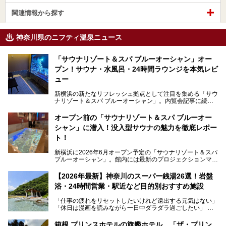
関連情報から探す
神奈川県のニフティ温泉ニュース
「サウナリゾート＆スパ ブルーオーシャン」オー
プン！サウナ・水風呂・24時間ラウンジを本気レビ
ュー
新横浜の新たなリフレッシュ拠点として注目を集める「サウ
ナリゾート＆スパ ブルーオーシャン」。内覧会記事に続
き、今回は実際に体験してみたリアルな様子をレポートしま
す。サウナや水風呂の気持ちよさはもちろん、リラックスス
オープン前の「サウナリゾート＆スパ ブルーオー
ペースの過ごしやすさまで徹底チェック。新横浜エリアで日
シャン」に潜入！没入型サウナの魅力を徹底レポー
常の疲れをリセットしたい人、ライブやスポーツ観戦遠征組
は必見です。
ト！
新横浜に2026年6月オープン予定の「サウナリゾート＆スパ
ブルーオーシャン」。館内には最新のプロジェクションマッ
ピングが多用され、まるで世界を旅しているかのような圧倒
的な“没入感（イマーシブ）”を体験できます。
【2026年最新】神奈川のスーパー銭湯26選！岩盤
浴・24時間営業・駅近など目的別おすすめ施設
「仕事の疲れをリセットしたいけれど遠出する元気はない」
今回は、そんな大注目の施設に一足先にお邪魔し、その全貌
「休日は漫画を読みながら一日中ダラダラ過ごしたい」
を見学させていただきました！
「子ども連れでも気兼ねなく、家事を忘れてリフレッシュし
たい」
サウナ室の中に咲き誇る桜、魚たちが泳ぐ水風呂、そしてバ
箱根 プリンスホテルの旗艦ホテル、「ザ・プリン