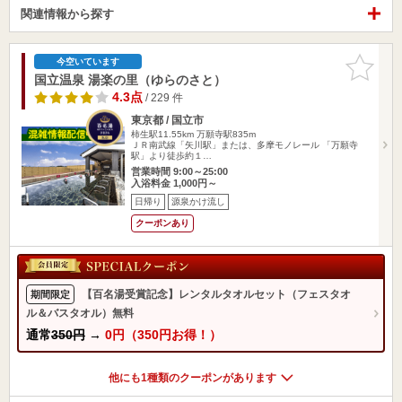
関連情報から探す
お気に入
今空いています
りに追加
国立温泉 湯楽の里（ゆらのさと）
4.3点
/ 229 件
東京都 / 国立市
柿生駅11.55km
万願寺駅835m
ＪＲ南武線「矢川駅」または、多摩モノレール 「万願寺
駅」より徒歩約１…
営業時間 9:00～25:00
入浴料金 1,000円～
日帰り
源泉かけ流し
クーポンあり
【百名湯受賞記念】レンタルタオルセット（フェスタオ
期間限定
ル＆バスタオル）無料
通常
350円
→
0円（350円お得！）
他にも1種類のクーポンがあります