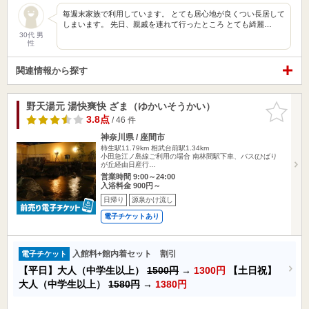
毎週末家族で利用しています。 とても居心地が良くつい長居して
しまいます。 先日、親戚を連れて行ったところ とても綺麗…
30代 男
性
関連情報から探す
野天湯元 湯快爽快 ざま（ゆかいそうかい）
お気に入
りに追加
3.8点
/ 46 件
神奈川県 / 座間市
柿生駅11.79km
相武台前駅1.34km
小田急江ノ島線ご利用の場合 南林間駅下車、バス(ひばり
が丘経由日産行…
営業時間 9:00～24:00
入浴料金 900円～
日帰り
源泉かけ流し
電子チケットあり
入館料+館内着セット 割引
電子チケット
【平日】大人（中学生以上）
1500円
→
1300円
【土日祝】
大人（中学生以上）
1580円
→
1380円