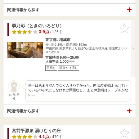
関連情報から探す
季乃彩（ときのいろどり）
お気に入
りに追加
3.9点
/ 125 件
東京都 / 稲城市
柿生駅6.29km
南多摩駅393m
JR南武線 南多摩駅より徒歩5分京王相模原線 稲城駅よりバ
ス7分中央…
営業時間 9:00～25:00
入浴料金 1,000円～
日帰り
源泉かけ流し
朝一はあまり混んでなく入りやすかった。内湯の寝湯は毛が浮い
ているのを気にしなければ問題なし。 あと休憩所はテーブルがな
い…
40代 男
性
関連情報から探す
宮前平源泉 湯けむりの庄
お気に入
りに追加
4.1点
/ 470 件