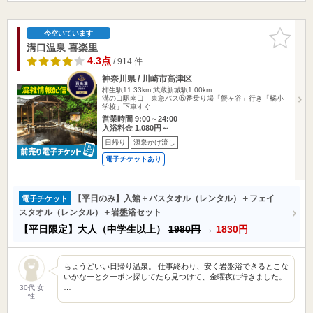
お気に入
今空いています
りに追加
溝口温泉 喜楽里
4.3点
/ 914 件
神奈川県 / 川崎市高津区
柿生駅11.33km
武蔵新城駅1.00km
溝の口駅南口 東急バス⑤番乗り場「蟹ヶ谷」行き「橘小
学校」下車すぐ
営業時間 9:00～24:00
入浴料金 1,080円～
日帰り
源泉かけ流し
電子チケットあり
【平日のみ】入館＋バスタオル（レンタル）＋フェイ
電子チケット
スタオル（レンタル）＋岩盤浴セット
【平日限定】大人（中学生以上）
1980円
→
1830円
ちょうどいい日帰り温泉。 仕事終わり、安く岩盤浴できるとこな
いかなーとクーポン探してたら見つけて、金曜夜に行きました。
…
30代 女
性