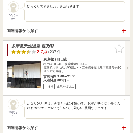
ゆっくりできました。また行きます。
50代～
男性
関連情報から探す
多摩境天然温泉 森乃彩
お気に入
りに追加
3.7点
/ 237 件
東京都 / 町田市
柿生駅10.24km
多摩境駅1.65km
電車でお越しのお客様は・・京王線多摩境駅下車徒歩約20
分バスでお越し…
営業時間 9:00～24:00
入浴料金 880円～
日帰り
源泉かけ流し
かなり好き 内湯、外湯ともに種類が多い お湯が熱くなく長く入
れる サウナにテレビがついてて嬉しい 漫画やリクライニ…
20代 女
性
関連情報から探す