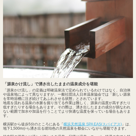
「源泉かけ流し」で湧き出したままの温泉成分を堪能
「源泉かけ流し」の定義は明確温泉法で定められているわけではなく、自治体
や温泉地によって異なりますが、一般社団法人日本温泉協会では「新しい源泉
を常時浴槽に注ぎ続けてあふれさせる状態」とされています。
地底を流れる温泉の水脈を掘り当てる作業は難しく、源泉の温度が高すぎたり
低すぎたりする場合もあります。その際は、湧き出したままの成分が損なわれ
ない範囲で加水や加温を行うことでより快適な温度を保っている場合もありま
す。
横浜駅から徒歩5分のところにある「
横浜天然温泉 SPA EAS(スパイアス)
」は、
地下1,500mから湧き出る琥珀色の天然温泉を都会にいながら堪能できます。