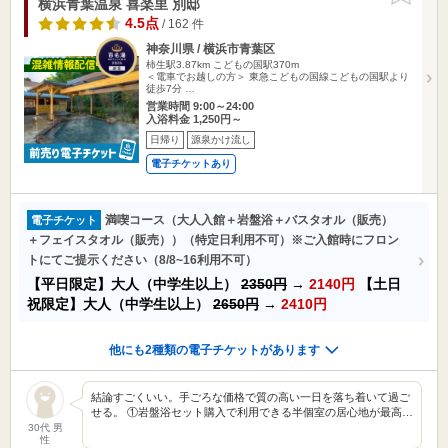
横浜青葉温泉 喜楽里 別邸
4.5点
/ 162 件
神奈川県 / 横浜市青葉区
柿生駅3.87km
こどもの国駅370m
＜電車でお越しの方＞ 東急こどもの国線こどもの国駅より
徒歩7分 …
営業時間 9:00～24:00
入浴料金 1,250円～
日帰り
源泉かけ流し
電子チケットあり
満喫コース（大人入館＋岩盤浴＋バスタオル（販売）
電子チケット
＋フェイスタオル（販売））（特定日利用不可）※ご入館時にフロン
トにてご提示ください（8/8~16利用不可）
【平日限定】大人（中学生以上）
2350円
→
2140円
【土日
祝限定】大人（中学生以上）
2650円
→
2410円
他にも2種類の電子チケットがあります
結論すごくいい。手ごろな価格で質の高い一日を落ち着いて過ご
せる。 ①岩盤浴セット購入で利用できる半個室の居心地が最高…
30代 男
性