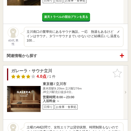
日帰り
宿泊
お食事・食事処
楽天トラベルの宿泊プランを見る
立川南口の繁華街にあるサウナ施設。一応 熱湯もあるけど メ
インはサウナ。タワーサウナまでいかないけど結構広いし温度も
100…
40代 男
性
関連情報から探す
ガレーラ・サウナ立川
お気に入
りに追加
4.0点
/ 1 件
東京都 / 立川市
唐木田駅9.20km
立川駅276m
JR立川駅北口徒歩3分。
営業時間 8:00～23:00
入浴料金 ～
日帰り
お食事・食事処
土曜のAM訪問で、女性エリアは貸切状態、時間制限もないので