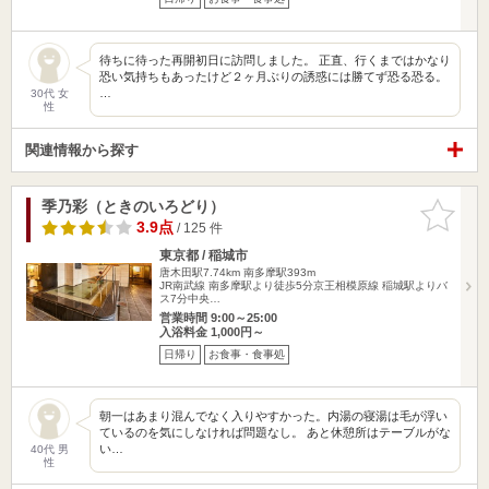
待ちに待った再開初日に訪問しました。 正直、行くまではかなり
恐い気持ちもあったけど２ヶ月ぶりの誘惑には勝てず恐る恐る。
…
30代 女
性
関連情報から探す
季乃彩（ときのいろどり）
お気に入
りに追加
3.9点
/ 125 件
東京都 / 稲城市
唐木田駅7.74km
南多摩駅393m
JR南武線 南多摩駅より徒歩5分京王相模原線 稲城駅よりバ
ス7分中央…
営業時間 9:00～25:00
入浴料金 1,000円～
日帰り
お食事・食事処
朝一はあまり混んでなく入りやすかった。内湯の寝湯は毛が浮い
ているのを気にしなければ問題なし。 あと休憩所はテーブルがな
い…
40代 男
性