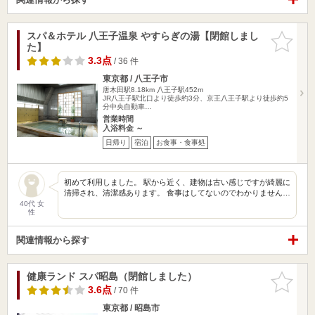
スパ＆ホテル 八王子温泉 やすらぎの湯【閉館しまし
お気に入
た】
りに追加
3.3点
/ 36 件
東京都 / 八王子市
唐木田駅8.18km
八王子駅452m
JR八王子駅北口より徒歩約3分、京王八王子駅より徒歩約5
分中央自動車…
営業時間
入浴料金 ～
日帰り
宿泊
お食事・食事処
初めて利用しました。 駅から近く、建物は古い感じですが綺麗に
清掃され、清潔感あります。 食事はしてないのでわかりません…
40代 女
性
関連情報から探す
健康ランド スパ昭島（閉館しました）
お気に入
りに追加
3.6点
/ 70 件
東京都 / 昭島市