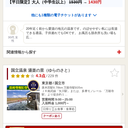
【平日限定】大人（中学生以上）
1530円
→
1430円
他にも1種類の電子チケットがあります
20年近く前から愛湯の地元の温泉です。のぼせやすい私には長湯
できる適温。子供連れでもOKです。 お風呂も脱衣所も洗い場も
広…
30代 女
性
関連情報から探す
国立温泉 湯楽の里（ゆらのさと）
お気に入
りに追加
4.3点
/ 229 件
東京都 / 国立市
唐木田駅6.78km
万願寺駅835m
ＪＲ南武線「矢川駅」または、多摩モノレール 「万願寺
駅」より徒歩約１…
営業時間 9:00～25:00
入浴料金 1,000円～
日帰り
お食事・食事処
クーポンあり