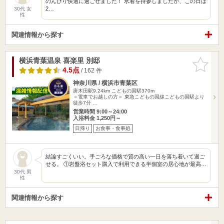
のんびり快適に過ごせました！ 水着を持参しましたが、この日は
2…
30代 女
性
関連情報から探す
横浜青葉温泉 喜楽里 別邸
お気に入
りに追加
4.5点
/ 162 件
神奈川県 / 横浜市青葉区
唐木田駅9.24km
こどもの国駅370m
＜電車でお越しの方＞ 東急こどもの国線こどもの国駅より
徒歩7分 …
営業時間 9:00～24:00
入浴料金 1,250円～
日帰り
お食事・食事処
結論すごくいい。手ごろな価格で質の高い一日を落ち着いて過ご
せる。 ①岩盤浴セット購入で利用できる半個室の居心地が最高…
30代 男
性
関連情報から探す