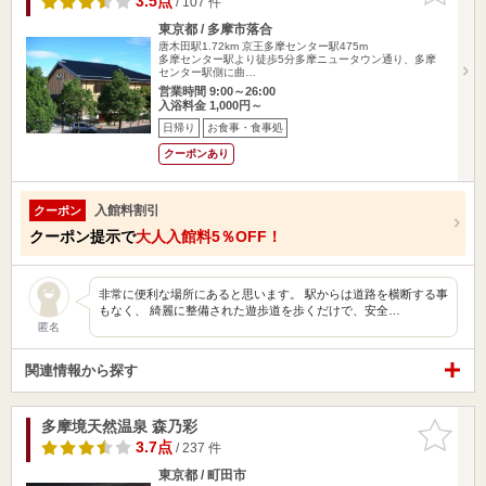
3.5点
/ 107 件
東京都 / 多摩市落合
唐木田駅1.72km
京王多摩センター駅475m
多摩センター駅より徒歩5分多摩ニュータウン通り、多摩
センター駅側に曲…
営業時間 9:00～26:00
入浴料金 1,000円～
日帰り
お食事・食事処
クーポンあり
入館料割引
クーポン
クーポン提示で
大人入館料5％OFF！
非常に便利な場所にあると思います。 駅からは道路を横断する事
もなく、 綺麗に整備された遊歩道を歩くだけで、安全…
匿名
関連情報から探す
多摩境天然温泉 森乃彩
お気に入
りに追加
3.7点
/ 237 件
東京都 / 町田市