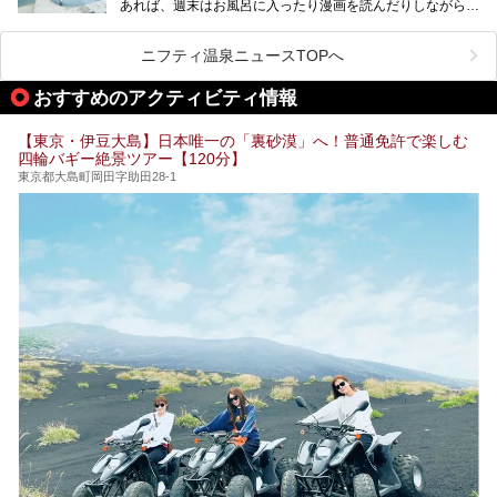
あれば、週末はお風呂に入ったり漫画を読んだりしながら一
い個室サウナも増えてきました。
日中ダラダラ過ごしたい日もあると思います。
この記事では、東京都内にある24時間営業のサウナの中か
また、終電を逃してしまい、「このまま朝までゆっくりでき
ら、特におすすめしたい施設14選をご紹介します。
ニフティ温泉ニュースTOPへ
る場所があれば」と探した経験がある人も多いのではないで
宿泊可能な施設もピックアップしているので、ぜひチェック
しょうか。
してみてください。
おすすめのアクティビティ情報
そこで本記事では、東京でおすすめのスーパー銭湯を、目的
別に厳選した30施設からご紹介します。
【東京・伊豆大島】日本唯一の「裏砂漠」へ！普通免許で楽しむ
24時間営業で宿泊できる施設や、1,000円以下で楽しめる安
四輪バギー絶景ツアー【120分】
い施設、デートや休日レジャーにもぴったりなエンタメ要素
が充実した施設など、利用のシーンに合わせて参考にしてく
東京都大島町岡田字助田28-1
ださい。