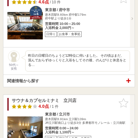
りに追加
4.6点
/ 10 件
東京都 / 府中市
唐木田駅8.60km
府中駅179m
府中駅より徒歩1分
営業時間 10:00～25:00
入浴料金 2,000円～
日帰り
お食事・食事処
昨日の日曜日のちょうど12時位に伺いました。 その頃はまだ、
混んでおらずゆっくりと入浴をしてその後、のんびりと休息をと
る…
50代～
女性
関連情報から探す
サウナ＆カプセルミナミ 立川店
お気に入
りに追加
4.0点
/ 1 件
東京都 / 立川市
唐木田駅8.91km
立川駅139m
JR立川駅南口より徒歩3分 多摩都市モノレール：立川南駅
営業時間 0:00～24:00
入浴料金 1,100円～