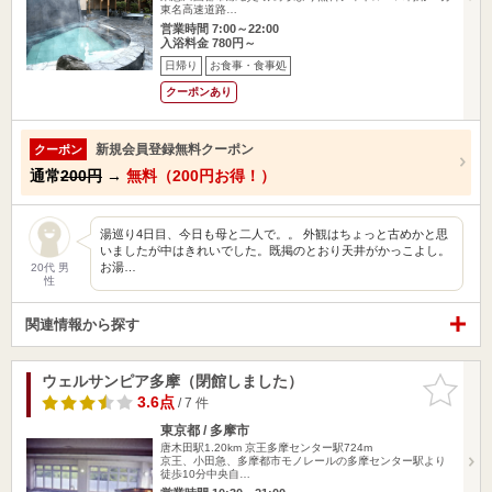
東名高速道路…
営業時間 7:00～22:00
入浴料金 780円～
日帰り
お食事・食事処
クーポンあり
新規会員登録無料クーポン
クーポン
通常
200円
→
無料（200円お得！）
湯巡り4日目、今日も母と二人で。。 外観はちょっと古めかと思
いましたが中はきれいでした。既掲のとおり天井がかっこよし。
お湯…
20代 男
性
関連情報から探す
ウェルサンピア多摩（閉館しました）
お気に入
りに追加
3.6点
/ 7 件
東京都 / 多摩市
唐木田駅1.20km
京王多摩センター駅724m
京王、小田急、多摩都市モノレールの多摩センター駅より
徒歩10分中央自…