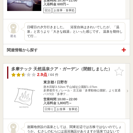
営業時間 10:30～21:00
入浴料金 600円～
宿泊
お食事・食事処
日曜日の夕方行きました。 浴室自体はきれいでしたが、「温
泉」と言うより「大きな銭湯」といった感じです。 温泉を期待し
て行…
匿名
関連情報から探す
多摩テック 天然温泉クア・ガーデン（閉館しました）
お気に入
りに追加
2.9点
/ 44 件
東京都 / 日野市
唐木田駅3.52km
平山城址公園駅1.07km
多摩都市モノレール・京王線「多摩動物公園駅」より直通
バス5分「多摩テ…
営業時間 10:00～22:00
入浴料金 1,800円～
日帰り
お食事・食事処
遊園地併設の温泉としては、関東近辺では古株ではないのでしょ
うか。 むさしのむらには温浴施設がありますが温泉ではないで