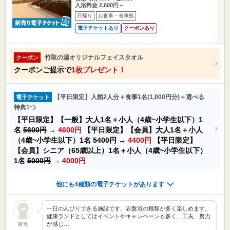
入浴料金 2,600円～
日帰り
お食事・食事処
電子チケットあり
クーポンあり
竹取の湯オリジナルフェイスタオル
クーポン
クーポンご提示で
1枚プレゼント！
【平日限定】入館2人分＋食事1名(1,000円分)＋選べる
電子チケット
特典1つ
【平日限定】【一般】大人1名＋小人（4歳~小学生以下）1
名
5600円
→
4600円
【平日限定】【会員】大人1名＋小人
（4歳~小学生以下）1名
5400円
→
4400円
【平日限定】
【会員】シニア（65歳以上）1名＋小人（4歳~小学生以下）
1名
5000円
→
4000円
他にも4種類の電子チケットがあります
一日のんびりできる施設です。岩盤浴の種類が多く楽しめます。
健康ランドとしてはイベントやキャンペーンも多く、工夫、努力
が感じ…
匿名