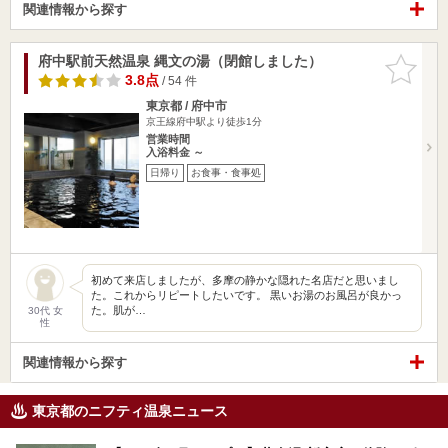
関連情報から探す
府中駅前天然温泉 縄文の湯（閉館しました）
お気に入
りに追加
3.8点
/ 54 件
東京都 / 府中市
京王線府中駅より徒歩1分
営業時間
入浴料金 ～
日帰り
お食事・食事処
初めて来店しましたが、多摩の静かな隠れた名店だと思いまし
た。これからリピートしたいです。 黒いお湯のお風呂が良かっ
た。肌が…
30代 女
性
関連情報から探す
東京都のニフティ温泉ニュース