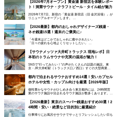
【2026年7月オープン】黄金湯 新宿店を体験レポー
ト！洞窟サウナ・クラフトビール・タイル絵が魅力
2026年7月7日、新宿の「黄金湯 新宿店（旧 金沢浴場）」が
リニューアルオープンします。
レトロでノスタルジックなタイル絵はそのまま、昔からここ
【2026最新】都内のおしゃれデザイナーズ銭湯・
を知る地元の人にも、新しく足を運んでくれる人にも愛され
ネオ銭湯15選！週末のご褒美に♪
る、今の時代の"銭湯"として生まれ変わりました。洞窟のよ
うなユニークなサウナ、自家醸造のクラフトビールが飲める
「今週末はどこかでおしゃれに癒やされたい」
ビアバーなど、新しく登場したスポットも併せて紹介しま
「日々の疲れを心地よくリセットしたい」
す。充実した設備があるのに、基本の入浴料が銭湯価格の5
──そんなときにおすすめなのが、今、都内で大きなブーム
50円というのも嬉しすぎます！
となっている新しいスタイルの銭湯です。
【サウナメッツァ大井町トラックス 現地レポ】日
本初のトラムサウナや充実の温浴が魅力！
最近、SNSやメディアで「デザイナーズ銭湯」や「ネオ銭
湯」という言葉をよく耳にしませんか？
SNSで“行ってみたい！”の声がたくさんの話題の施設。東
京・JR大井町駅（トラックス口／西口）すぐの大型商業施
本記事では、そもそもこれらがどんな銭湯なのか、その気に
設・大井町 トラックスに、2026年3月28日、「サウナメッ
なる違いを分かりやすく解説！さらに、都内で絶対に外せな
ツァ大井町トラックス」がニューオープン。施設の様子をレ
いおしゃれな名店15選を、おすすめの順番で一挙にご紹介
都内で泊まれるサウナおすすめ14選！安いカプセル
ポ―トします。
します。
ホテルや女性・カップル向けを厳選【2026年版】
個性豊かなサウナがひしめき合う東京都内には、24時間営
業のサウナ施設や泊まれるサウナ施設が数多くあります。
終電を逃した深夜の利用に限らず、時間を気にしないサウナ
を旅の目的とする「サ旅」や自分へのご褒美のための宿泊な
【2026最新】東京のスーパー銭湯おすすめ30選！2
ど、自分の好きなタイミングで好きなだけサ活ができるのが
4時間・安い・絶景など目的別に厳選紹介
魅力です。
仕事帰りにお風呂やサウナでサッとリフレッシュしたい日も
最近では、男性専用施設だけでなく、カップルや女性に嬉し