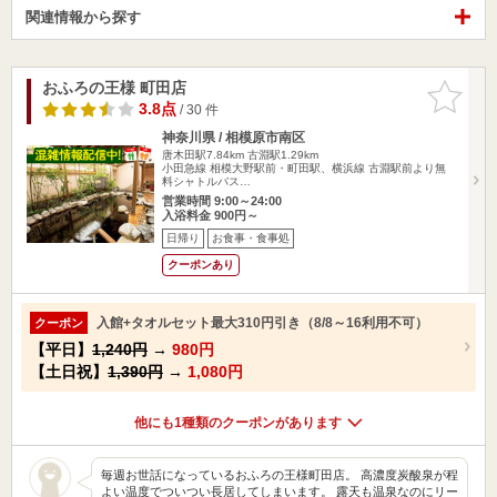
関連情報から探す
おふろの王様 町田店
お気に入
りに追加
3.8点
/ 30 件
神奈川県 / 相模原市南区
唐木田駅7.84km
古淵駅1.29km
小田急線 相模大野駅前・町田駅、横浜線 古淵駅前より無
料シャトルバス…
営業時間 9:00～24:00
入浴料金 900円～
日帰り
お食事・食事処
クーポンあり
入館+タオルセット最大310円引き（8/8～16利用不可）
クーポン
【平日】
1,240円
→
980円
【土日祝】
1,390円
→
1,080円
他にも1種類のクーポンがあります
毎週お世話になっているおふろの王様町田店。 高濃度炭酸泉が程
よい温度でついつい長居してしまいます。 露天も温泉なのにリー