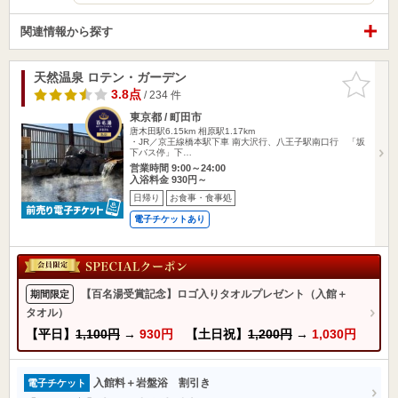
関連情報から探す
天然温泉 ロテン・ガーデン
お気に入
りに追加
3.8点
/ 234 件
東京都 / 町田市
唐木田駅6.15km
相原駅1.17km
・JR／京王線橋本駅下車 南大沢行、八王子駅南口行 「坂
下バス停」下…
営業時間 9:00～24:00
入浴料金 930円～
日帰り
お食事・食事処
電子チケットあり
【百名湯受賞記念】ロゴ入りタオルプレゼント（入館＋
期間限定
タオル）
【平日】
1,100円
→
930円
【土日祝】
1,200円
→
1,030円
入館料＋岩盤浴 割引き
電子チケット