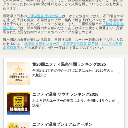
クラスのこだわりのお料理が味わえることで人気を博しているところも数多く
あります。
長野県上田市の
「地蔵温泉 十福の湯」
は、かまど炊きのごはん、石臼引きの粉
を使った手打ち蕎麦、石釜焼きのピザ、館内で焼き上げたパンなど、地域の食
材と手作りにこだわったメニューが魅力。また、三重県松阪市の
「松阪温泉 熊
野の郷」
では、熊本阿蘇の大自然のなかにある牧場で生産から流通まで一貫管
理された上質なお肉のステーキやハンバーグが楽しめます。
唐木田駅の食事が楽しめる温泉、日帰り温泉、スーパー銭湯の中でも特に人気
があるのは、
極楽湯 多摩センター店
、
多摩境天然温泉 森乃彩
、
おふろの王様
多摩百草店
などの施設です。ぜひ一度は足を運んでみてください。
第20回ニフティ温泉年間ランキング2025
全国約2.2万件の中から頂点に選ばれた、2025年の人
気施設は…
ニフティ温泉 サウナランキング2026
おふろ好きユーザーの投票により、全国No.1サウナが
決定！
ニフティ温泉プレミアムクーポン