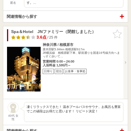
す。…
匿名
関連情報から探す
Spa＆Hotel JNファミリー（閉館しました）
お気に入
りに追加
3.6点
/ 25 件
神奈川県 / 相模原市
唐木田駅5.94km
相模原駅617m
JR横浜線 相模原駅下車、駅前通りを国道16号線方向へま
っすぐ歩いて…
営業時間 0:00～24:00
入浴料金 1,595円～
日帰り
宿泊
お食事・食事処
凄くリラックスできた！ 温水プールバスやサウナ、お風呂も豊富
でこの値段はお得だと思います！ リピート決定！
40代 女
性
関連情報から探す