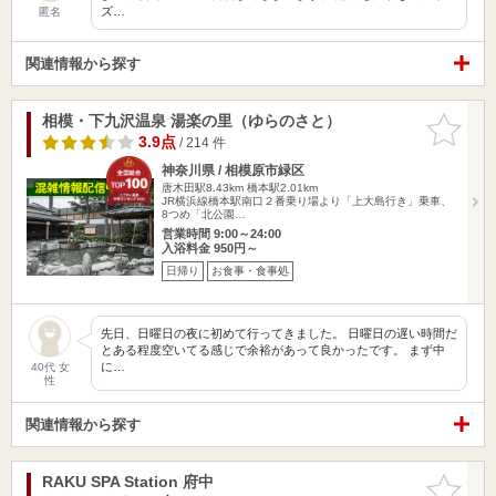
ズ…
匿名
関連情報から探す
相模・下九沢温泉 湯楽の里（ゆらのさと）
お気に入
りに追加
3.9点
/ 214 件
神奈川県 / 相模原市緑区
唐木田駅8.43km
橋本駅2.01km
JR横浜線橋本駅南口２番乗り場より「上大島行き」乗車、
8つめ「北公園…
営業時間 9:00～24:00
入浴料金 950円～
日帰り
お食事・食事処
先日、日曜日の夜に初めて行ってきました。 日曜日の遅い時間だ
とある程度空いてる感じで余裕があって良かったです。 まず中
に…
40代 女
性
関連情報から探す
RAKU SPA Station 府中
お気に入