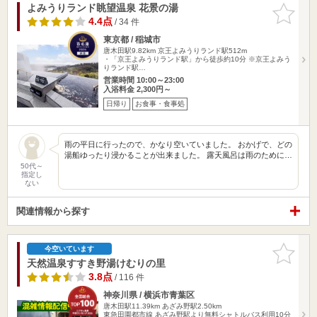
よみうりランド眺望温泉 花景の湯
お気に入
りに追加
4.4点
/ 34 件
東京都 / 稲城市
唐木田駅9.82km
京王よみうりランド駅512m
・「京王よみうりランド駅」から徒歩約10分 ※京王よみう
りランド駅…
営業時間 10:00～23:00
入浴料金 2,300円～
日帰り
お食事・食事処
雨の平日に行ったので、かなり空いていました。 おかげで、どの
湯船ゆったり浸かることが出来ました。 露天風呂は雨のために…
50代～
指定し
ない
関連情報から探す
お気に入
今空いています
りに追加
天然温泉すすき野湯けむりの里
3.8点
/ 116 件
神奈川県 / 横浜市青葉区
唐木田駅11.39km
あざみ野駅2.50km
東急田園都市線 あざみ野駅より無料シャトルバス利用10分