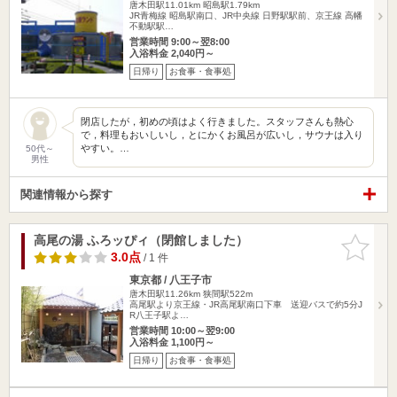
唐木田駅11.01km
昭島駅1.79km
JR青梅線 昭島駅南口、JR中央線 日野駅駅前、京王線 高幡
不動駅駅…
営業時間 9:00～翌8:00
入浴料金 2,040円～
日帰り
お食事・食事処
閉店したが，初めの頃はよく行きました。スタッフさんも熱心
で，料理もおいしいし，とにかくお風呂が広いし，サウナは入り
やすい。…
50代～
男性
関連情報から探す
高尾の湯 ふろッぴィ（閉館しました）
お気に入
りに追加
3.0点
/ 1 件
東京都 / 八王子市
唐木田駅11.26km
狭間駅522m
高尾駅より京王線・JR高尾駅南口下車 送迎バスで約5分J
R八王子駅よ…
営業時間 10:00～翌9:00
入浴料金 1,100円～
日帰り
お食事・食事処