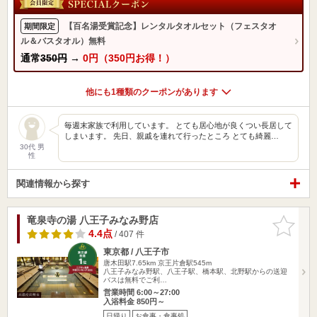
【百名湯受賞記念】レンタルタオルセット（フェスタオ
期間限定
ル＆バスタオル）無料
通常
350円
→
0円（350円お得！）
他にも1種類のクーポンがあります
毎週末家族で利用しています。 とても居心地が良くつい長居して
しまいます。 先日、親戚を連れて行ったところ とても綺麗…
30代 男
性
関連情報から探す
竜泉寺の湯 八王子みなみ野店
お気に入
りに追加
4.4点
/ 407 件
東京都 / 八王子市
唐木田駅7.65km
京王片倉駅545m
八王子みなみ野駅、八王子駅、橋本駅、北野駅からの送迎
バスは無料でご利…
営業時間 6:00～27:00
入浴料金 850円～
日帰り
お食事・食事処