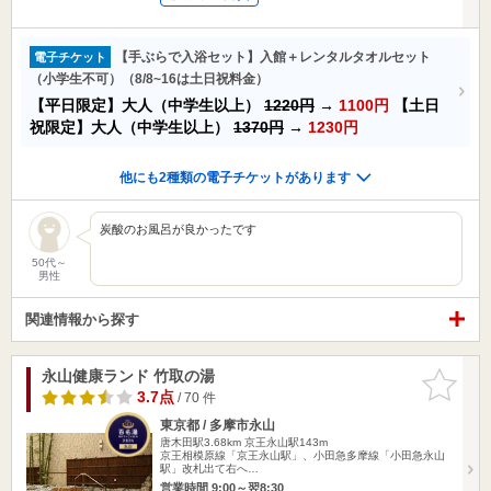
【手ぶらで入浴セット】入館＋レンタルタオルセット
電子チケット
（小学生不可）（8/8~16は土日祝料金）
【平日限定】大人（中学生以上）
1220円
→
1100円
【土日
祝限定】大人（中学生以上）
1370円
→
1230円
他にも2種類の電子チケットがあります
炭酸のお風呂が良かったです
50代～
男性
関連情報から探す
永山健康ランド 竹取の湯
お気に入
りに追加
3.7点
/ 70 件
東京都 / 多摩市永山
唐木田駅3.68km
京王永山駅143m
京王相模原線「京王永山駅」、小田急多摩線「小田急永山
駅」改札出て右へ…
営業時間 9:00～翌8:30