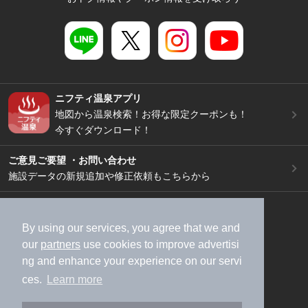
ニフティ温泉アプリ
地図から温泉検索！お得な限定クーポンも！
今すぐダウンロード！
ご意見ご要望 ・お問い合わせ
施設データの新規追加や修正依頼もこちらから
スマートフォン
/
PC
加盟店募集（資料請求）
広告出稿のご案内
By using our services, you agree that we and
our
partners
use cookies to improve advertisi
利用規約
ライフスタイルMEMBERS+規約
ng and enhance your experience on our servi
特定商取引法に基づく表記
ヘルプ
採用情報
ces.
Learn more
運営会社
個人情報保護ポリシー