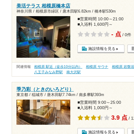
美活テラス 相模原橋本店
神奈川県 / 相模原市緑区 /
唐木田駅6.82km
/
橋本駅530m
■営業時間 10:00～21:00
■入浴料 1,600円～
- 点
/ 0件
施設情報を見る
関連情報
相模原 駅近（徒歩10分以内）
相模原 サウナ
相模原 岩盤
八王子みなみ野駅
南大沢駅
季乃彩（ときのいろどり）
東京都 / 稲城市 /
唐木田駅7.74km
/
南多摩駅393m
■営業時間 9:00～25:00
■入浴料 1,000円～
3.9 点
/ 
施設情報を見る