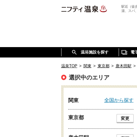
駅近（徒
湯、スパ
温浴施設を探す
電
温泉TOP
>
関東
>
東京都
>
唐木田駅
>
選択中のエリア
全国から探す
関東
東京都
変更