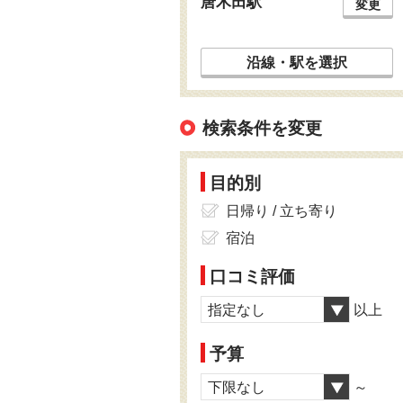
唐木田駅
変更
沿線・駅を選択
検索条件を変更
目的別
日帰り / 立ち寄り
宿泊
口コミ評価
指定なし
以上
予算
下限なし
～