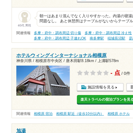
朝一はあまり混んでなく入りやすかった。内湯の寝湯
問題なし。 あと休憩所はテーブルがないからテーブル
40代 男性
関連情報
多摩・府中・調布周辺 切り傷
多摩・府中・調布周辺 冷え性
多摩・府中・調布周辺 子連れOK
南多摩駅
稲城長沼駅
是
ホテルウィングインターナショナル相模原
神奈川県 / 相模原市中央区 /
唐木田駅8.18km
/
上溝駅578m
- 点
/ 0件
施設情報を見る
楽天トラベルの宿泊プランを見
関連情報
相模原 宿泊
相模原 駅近（徒歩10分以内）
相模原 ホテル
旭湯