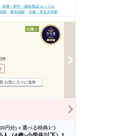
多摩・府中・調布周辺 カップル
谷駅
唐木田駅
大塚・帝京大学駅
日帰り
>
70件
り
お気に入りに追加
>
00円分)＋選べる特典1つ
人（4歳~小学生以下）1