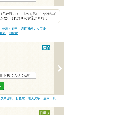
は毛が浮いているのを気にしなければ
が欲しければ1Fの食堂が10時に…
多摩・府中・調布周辺 カップル
政駅
稲城駅
宿泊
>
お気に入りに追加
る
多摩境駅
相原駅
南大沢駅
唐木田駅
日帰り