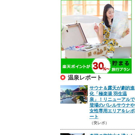
温泉レポート
サウナ＆露天が劇的進
化「極楽湯 羽生温
泉」！リニューアルで
登場のバレルサウナや
女性専用エリアをレポ
ート
（突レポ）