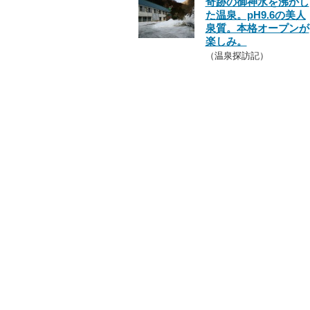
奇跡の御神水を沸かし
た温泉。pH9.6の美人
泉質。本格オープンが
楽しみ。
（温泉探訪記）