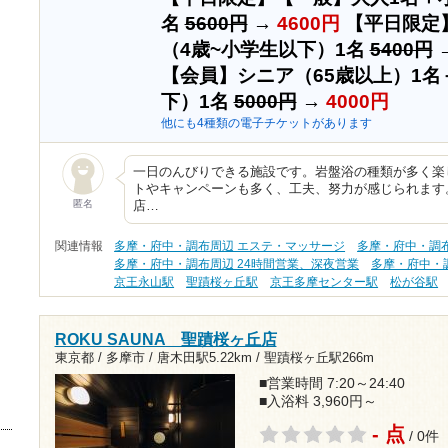
名
5600円
→
4600円
【平日限定
（4歳~小学生以下）1名
5400円
【会員】シニア（65歳以上）1名
下）1名
5000円
→
4000円
他にも4種類の電子チケットがあります
一日のんびりできる施設です。岩盤浴の種類が多く楽
トやキャンペーンも多く、工夫、努力が感じられます
匿名
店…
関連情報
多摩・府中・調布周辺 エステ・マッサージ
多摩・府中・調
多摩・府中・調布周辺 24時間営業、深夜営業
多摩・府中・
京王永山駅
聖蹟桜ヶ丘駅
京王多摩センター駅
松が谷駅
ROKU SAUNA 聖蹟桜ヶ丘店
東京都 / 多摩市 /
唐木田駅5.22km
/
聖蹟桜ヶ丘駅266m
■営業時間 7:20～24:40
■入浴料 3,960円～
- 点
/ 0件