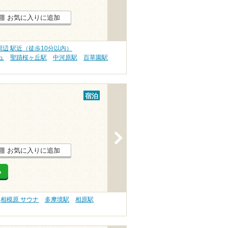
お気に入りに追加
辺 駅近（徒歩10分以内）
ュ
聖蹟桜ヶ丘駅
中河原駅
百草園駅
宿泊
>
お気に入りに追加
る
相模原 サウナ
多摩境駅
相原駅