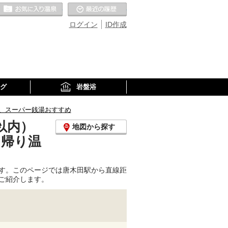
お気に入りの温泉
最近の履歴
ログイン
ID作成
グ
岩盤浴
、スーパー銭湯おすすめ
以内）
地図から探す
日帰り温
す。このページでは唐木田駅から直線距
ご紹介します。