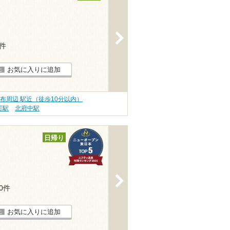
>
1件
お気に入りに追加
布周辺 駅近（徒歩10分以内）
町駅
北府中駅
日帰り
>
10件
お気に入りに追加