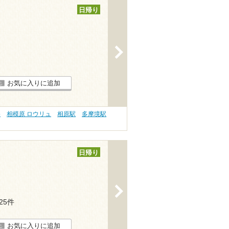
日帰り
>
お気に入りに追加
浴
相模原 ロウリュ
相原駅
多摩境駅
日帰り
>
125件
お気に入りに追加