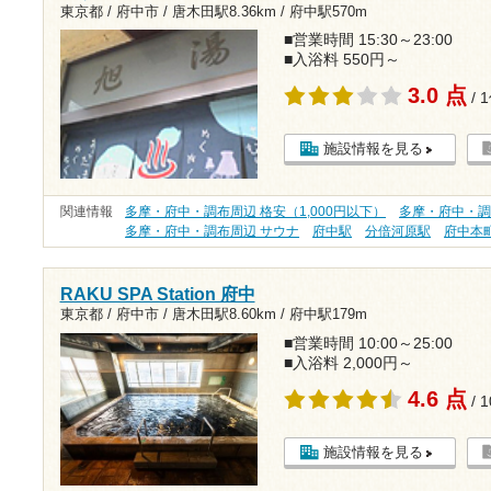
東京都 / 府中市 /
唐木田駅8.36km
/
府中駅570m
■営業時間 15:30～23:00
■入浴料 550円～
3.0 点
/ 
施設情報を見る
関連情報
多摩・府中・調布周辺 格安（1,000円以下）
多摩・府中・調
多摩・府中・調布周辺 サウナ
府中駅
分倍河原駅
府中本
RAKU SPA Station 府中
東京都 / 府中市 /
唐木田駅8.60km
/
府中駅179m
■営業時間 10:00～25:00
■入浴料 2,000円～
4.6 点
/ 
施設情報を見る