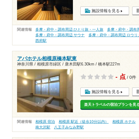
施設情報を見る
関連情報
多摩・府中・調布周辺 ひとり旅・一人旅
多摩・府中・調布周
多摩・府中・調布周辺 サウナ
多摩・府中・調布周辺 ロウリ
西府駅
アパホテル相模原橋本駅東
神奈川県 / 相模原市緑区 /
唐木田駅6.30km
/
橋本駅227m
- 点
/ 0件
施設情報を見る
楽天トラベルの宿泊プランを見
関連情報
相模原 宿泊
相模原 駅近（徒歩10分以内）
相模原 ホテル
南大沢駅
八王子みなみ野駅