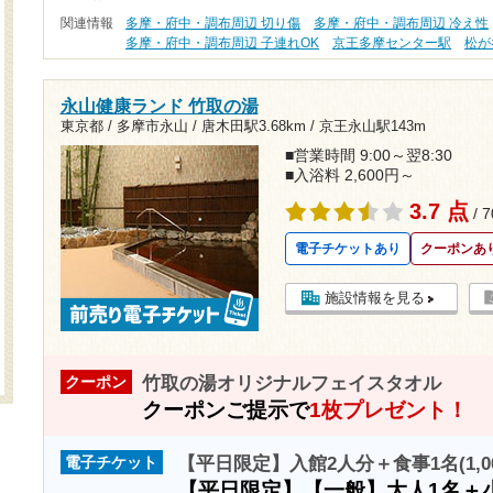
関連情報
多摩・府中・調布周辺 切り傷
多摩・府中・調布周辺 冷え性
多摩・府中・調布周辺 子連れOK
京王多摩センター駅
松が
永山健康ランド 竹取の湯
東京都 / 多摩市永山 /
唐木田駅3.68km
/
京王永山駅143m
■営業時間 9:00～翌8:30
■入浴料 2,600円～
3.7 点
/ 
電子チケットあり
クーポンあ
施設情報を見る
竹取の湯オリジナルフェイスタオル
クーポン
クーポンご提示で
1枚プレゼント！
【平日限定】入館2人分＋食事1名(1,0
電子チケット
【平日限定】【一般】大人1名＋小