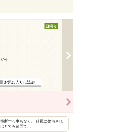
日帰り
>
107件
お気に入りに追加
>
横断する事もなく、 綺麗に整備され
内はとても綺麗で…