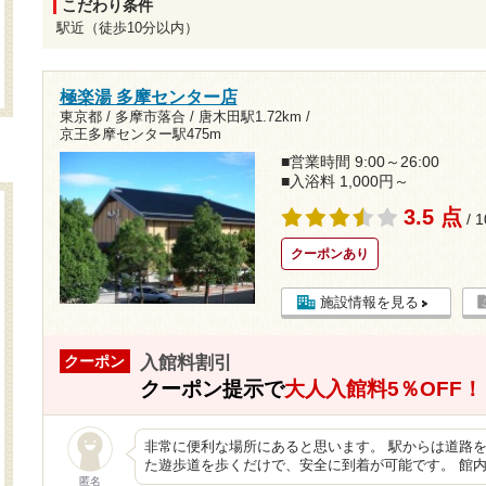
こだわり条件
駅近（徒歩10分以内）
極楽湯 多摩センター店
東京都 / 多摩市落合 /
唐木田駅1.72km
/
京王多摩センター駅475m
■営業時間 9:00～26:00
■入浴料 1,000円～
3.5 点
/ 
クーポンあり
施設情報を見る
入館料割引
クーポン
クーポン提示で
大人入館料5％OFF！
非常に便利な場所にあると思います。 駅からは道路を
た遊歩道を歩くだけで、安全に到着が可能です。 館
匿名