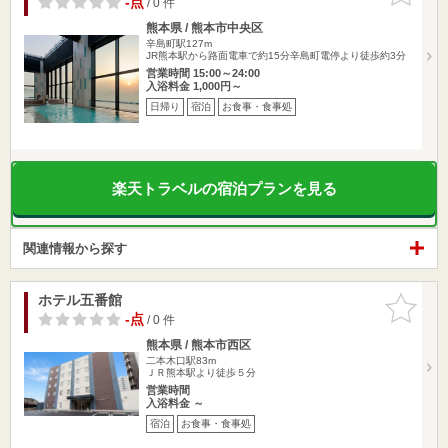
-点
/ 0 件
熊本県 / 熊本市中央区
辛島町駅127m
JR熊本駅から路面電車で約15分辛島町電停より徒歩約3分
営業時間 15:00～24:00
入浴料金 1,000円～
日帰り
宿泊
お食事・食事処
楽天トラベルの宿泊プランを見る
関連情報から探す
ホテル五番館
お気に入
りに追加
-点
/ 0 件
熊本県 / 熊本市西区
二本木口駅83m
ＪＲ熊本駅より徒歩５分
営業時間
入浴料金 ～
宿泊
お食事・食事処