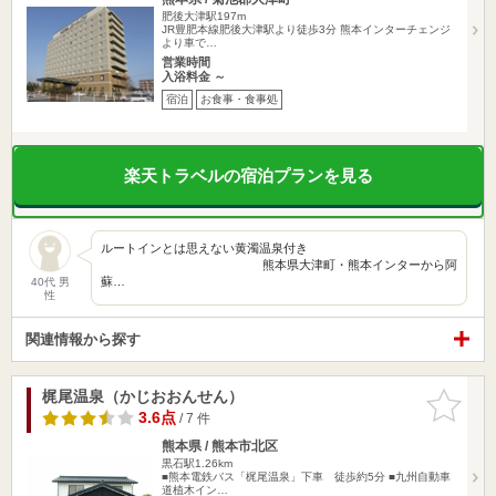
肥後大津駅197m
JR豊肥本線肥後大津駅より徒歩3分 熊本インターチェンジ
より車で…
営業時間
入浴料金 ～
宿泊
お食事・食事処
楽天トラベルの宿泊プランを見る
ルートインとは思えない黄濁温泉付き
熊本県大津町・熊本インターから阿
蘇…
40代 男
性
関連情報から探す
梶尾温泉（かじおおんせん）
お気に入
りに追加
3.6点
/ 7 件
熊本県 / 熊本市北区
黒石駅1.26km
■熊本電鉄バス「梶尾温泉」下車 徒歩約5分 ■九州自動車
道植木イン…