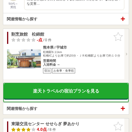
な災害…
50代～
男性
関連情報から探す
割烹旅館 松錦館
お気に入
りに追加
-点
/ 0 件
熊本県 / 宇城市
松橋駅6.11km
松橋ICよりお車で約20分・ＪＲ松橋駅よりお車で約１０分
営業時間
入浴料金 ～
宿泊
お食事・食事処
楽天トラベルの宿泊プランを見る
関連情報から探す
東陽交流センター せせらぎ 夢あかり
お気に入
りに追加
4.0点
/ 8 件