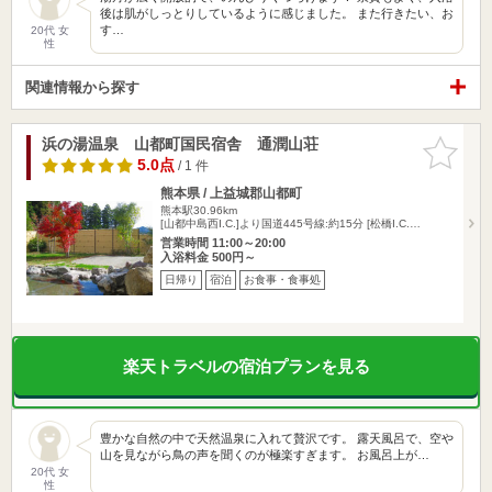
後は肌がしっとりしているように感じました。 また行きたい、お
す…
20代 女
性
関連情報から探す
浜の湯温泉 山都町国民宿舎 通潤山荘
お気に入
りに追加
5.0点
/ 1 件
熊本県 / 上益城郡山都町
熊本駅30.96km
[山都中島西I.C.]より国道445号線:約15分 [松橋I.C.…
営業時間 11:00～20:00
入浴料金 500円～
日帰り
宿泊
お食事・食事処
楽天トラベルの宿泊プランを見る
豊かな自然の中で天然温泉に入れて贅沢です。 露天風呂で、空や
山を見ながら鳥の声を聞くのが極楽すぎます。 お風呂上が…
20代 女
性