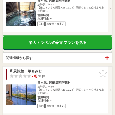
熊本県 / 阿蘇郡南阿蘇村
加勢駅1.74km
【俵山トンネル開通H28.12.24】阿蘇くまもと空港より車
で約35…
営業時間
入浴料金 ～
宿泊
お食事・食事処
楽天トラベルの宿泊プランを見る
関連情報から探す
和風旅館 華もみじ
お気に入
りに追加
-点
/ 0 件
熊本県 / 阿蘇郡南阿蘇村
加勢駅1.74km
【俵山トンネル開通H28.12.24】阿蘇くまもと空港より車
で約30…
営業時間
入浴料金 ～
宿泊
お食事・食事処