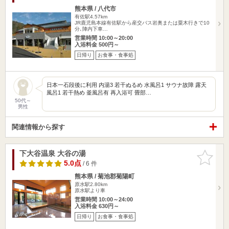
熊本県 / 八代市
有佐駅4.57km
JR鹿児島本線有佐駅から産交バス岩奥または粟木行きで10
分､陣内下車…
営業時間 10:00～20:00
入浴料金 500円～
日帰り
お食事・食事処
日本一石段後に利用 内湯3 若干ぬるめ 水風呂1 サウナ故障 露天
風呂1 若干熱め 釜風呂有 再入浴可 畳部…
50代～
男性
関連情報から探す
下大谷温泉 大谷の湯
お気に入
りに追加
5.0点
/ 6 件
熊本県 / 菊池郡菊陽町
原水駅2.80km
原水駅より車
営業時間 10:00～24:00
入浴料金 630円～
日帰り
お食事・食事処