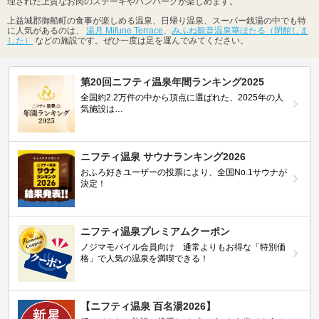
理された上質なお肉のステーキやハンバーグが楽しめます。
上益城郡御船町の食事が楽しめる温泉、日帰り温泉、スーパー銭湯の中でも特
に人気があるのは、
湯月 Mifune Terrace
、
みふね観音温泉華ほたる（閉館しま
した）
などの施設です。ぜひ一度は足を運んでみてください。
第20回ニフティ温泉年間ランキング2025
全国約2.2万件の中から頂点に選ばれた、2025年の人
気施設は…
ニフティ温泉 サウナランキング2026
おふろ好きユーザーの投票により、全国No.1サウナが
決定！
ニフティ温泉プレミアムクーポン
ノジマモバイル会員向け 通常よりもお得な「特別価
格」で人気の温泉を満喫できる！
【ニフティ温泉 百名湯2026】