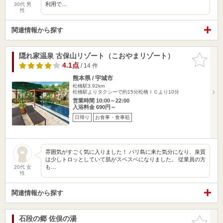
利用で…
30代 男
性
関連情報から探す
隠れ家温泉 古保山リゾート（こおやまリゾート）
お気に入
りに追加
4.1点
/ 14 件
熊本県 / 宇城市
松橋駅3.92km
松橋駅よりタクシーで約15分松橋ＩＣより10分
営業時間 10:00～22:00
入浴料金 690円～
日帰り
お食事・食事処
雰囲気がすごく気に入りました！ バリ島に来た気分になり、泉質
は少しトロッとしていて肌がスベスベになりました。 従業員の方
も…
20代 女
性
関連情報から探す
石段の郷 佐俣の湯
お気に入