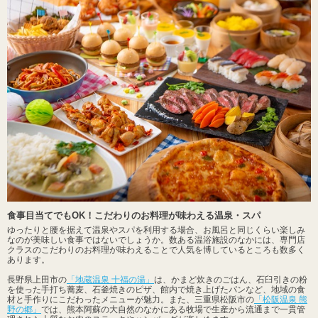
食事目当てでもOK！こだわりのお料理が味わえる温泉・スパ
ゆったりと腰を据えて温泉やスパを利用する場合、お風呂と同じくらい楽しみ
なのが美味しい食事ではないでしょうか。数ある温浴施設のなかには、専門店
クラスのこだわりのお料理が味わえることで人気を博しているところも数多く
あります。
長野県上田市の
「地蔵温泉 十福の湯」
は、かまど炊きのごはん、石臼引きの粉
を使った手打ち蕎麦、石釜焼きのピザ、館内で焼き上げたパンなど、地域の食
材と手作りにこだわったメニューが魅力。また、三重県松阪市の
「松阪温泉 熊
野の郷」
では、熊本阿蘇の大自然のなかにある牧場で生産から流通まで一貫管