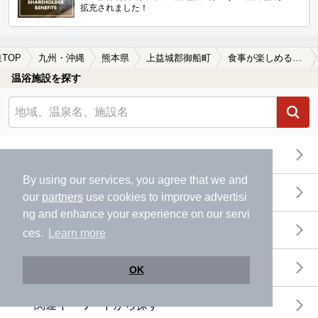
拡充されました！
TOP
九州・沖縄
熊本県
上益城郡御船町
食事が楽しめる上益城郡御船町の温泉、日帰り温泉、スーパー銭湯おすすめ
温浴施設を探す
エリアから探す
By using our services, you agree that we and
地図から探す
our
partners
use cookies to improve advertisi
ng and enhance your experience on our servi
特徴から探す
ces.
Learn more
温泉地から探す
OK
関連キーワードから探す