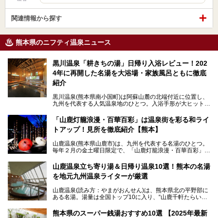
関連情報から探す
熊本県のニフティ温泉ニュース
黒川温泉「耕きちの湯」日帰り入浴レビュー！202
4年に再開した名湯を大浴場・家族風呂ともに徹底
紹介
黒川温泉(熊本県南小国町)は阿蘇山麓の北端付近に位置し、
九州を代表する人気温泉地のひとつ。入浴手形が大ヒット
し、各宿の趣の異なる露天風呂をめぐることで知られていま
す。
「山鹿灯籠浪漫・百華百彩」は温泉街を彩る和ライ
トアップ！見所を徹底紹介【熊本】
中でも「耕きち(こうきち)の湯」は露天風呂を持たないもの
の、風情ある内湯を楽しめる日帰り温泉施設。自然災害によ
山鹿温泉(熊本県山鹿市)は、九州を代表する名湯のひとつ。
り一度廃業しましたが、2024年10月に営業再開。数多くの
毎年２月の金土曜日限定で、「山鹿灯籠浪漫・百華百彩」
温泉ファンに注目される名湯です。
（やまがとうろうろまん・ひゃっかひゃくさい）が開催され
ます。和傘や竹、ろうそくなどを用いて、和情緒たっぷりの
山鹿温泉立ち寄り湯＆日帰り温泉10選！熊本の名湯
ライトアップが無料で楽しめます。
を地元九州温泉ライターが厳選
今回は再開した耕きちの湯を訪問し、全浴室(男女別大浴
2025年は、2月7～8日・14～15日・21～22日・28～3月1
場・家族風呂)を徹底紹介します！
山鹿温泉(読み方：やまがおんせん)は、熊本県北の平野部に
日、の合計8日間開催。今回は地元九州在住の筆者が、その
ある名湯。湯量は全国トップ10に入り、“山鹿千軒たらいな
見所を徹底紹介。併せて、その他イベントや立ち寄り湯も併
し”と唄われる程。また、“乙女の柔肌”とも称される柔らかな
せてご紹介します。
泉質であり、お湯の良さにも定評があります。
熊本県のスーパー銭湯おすすめ10選 【2025年最新