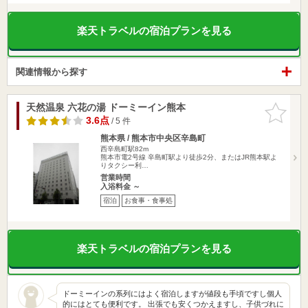
楽天トラベルの宿泊プランを見る
関連情報から探す
天然温泉 六花の湯 ドーミーイン熊本
お気に入
りに追加
3.6点
/ 5 件
熊本県 / 熊本市中央区辛島町
西辛島町駅82m
熊本市電2号線 辛島町駅より徒歩2分、またはJR熊本駅よ
りタクシー利…
営業時間
入浴料金 ～
宿泊
お食事・食事処
楽天トラベルの宿泊プランを見る
ドーミーインの系列にはよく宿泊しますが値段も手頃ですし個人
的にはとても便利です。 出張でも安くつかえますし、子供づれに