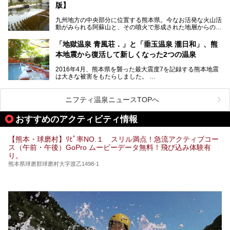
版】
今回は地元九州の温泉ライターの私が実際に入浴した中か
ら、山鹿温泉の旅館やホテルの立ち寄り湯・日帰り入浴施
九州地方の中央部分に位置する熊本県。今なお活発な火山活
設・家族風呂の3パターンに分類し、合計10施設を厳選して
動がみられる阿蘇山と、その噴火で形成された地層からの湧
ご紹介。ぜひ、湯めぐりの参考にして下さいね！
水が多くあることから「火の国」「水の国」とも呼ばれま
す。
「地獄温泉 青風荘．」と「垂玉温泉 瀧日和」、熊
そんな熊本県は、県内の至るところから温泉が湧いている温
本地震から復活して新しくなった2つの温泉
泉県でもあります。山鹿温泉、玉名温泉、黒川温泉、人吉温
泉など有名な温泉地だけでなく、市街地にも天然温泉が湧き
2016年4月、熊本県を襲った最大震度7を記録する熊本地震
出すスーパー銭湯が豊富です。なかでも注目のスーパー銭湯
は大きな被害をもたらしました。
をピックアップしました。
阿蘇山麓の南阿蘇村の「地獄温泉 清風荘」、そして「清風
荘」から400mほど離れた「垂玉（たるたま）温泉 山口旅
ニフティ温泉ニュースTOPへ
館」の2軒は、この地震による土砂崩れなどのために、一時
期は孤立状態に。もしかしたらこの時のニュースで、「地獄
おすすめのアクティビティ情報
温泉」と「垂玉温泉」の名前を知った人もいるかもしれませ
ん。
【熊本・球磨村】ﾘﾋﾟ率NO.１ スリル満点！急流アクティブコー
この2軒は今どうなっているのでしょうか。実は現在は「地
ス（午前・午後）GoPro ムービーデータ無料！飛び込み体験有
獄温泉 青風荘．」「垂玉温泉 瀧日和」として営業を再開し
り。
ています。2021年に現地を訪問してきましたのでレポート
します。
熊本県球磨郡球磨村大字渡乙1498-1