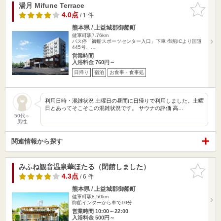
湯月 Mifune Terrace
お気に入
りに追加
4.0点
/ 1 件
熊本県 / 上益城郡御船町
健軍町駅7.76km
バス停「御船スポーツセンター入口」下車 御船ICより国道
445号、…
営業時間
入浴料金 760円～
日帰り
宿泊
お食事・食事処
利用日時・混雑状況 土曜日の昼間に日帰りで利用しました。土曜
日とあってそこそこの混雑状況です。 サウナの評価 高…
50代～
男性
関連情報から探す
みふね観音温泉華ほたる（閉館しました）
お気に入
りに追加
4.3点
/ 6 件
熊本県 / 上益城郡御船町
健軍町駅8.50km
御船インターから車で10分
営業時間 10:00～22:00
入浴料金 500円～