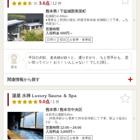
りに追加
3.6点
/ 12 件
熊本県 / 下益城郡美里町
松橋駅14.68km
●電車をご利用の場合 JR鹿児島本線 松橋駅にて下車。→九
州産交バ…
営業時間
入浴料金 600円～
日帰り
宿泊
お食事・食事処
平日の夕刻、 老夫婦が続々と。 通りすがり、 ちと苦手かも、 思
い切ってイン！ おう！ いんじゃない！ でした(笑)…
匿名
関連情報から探す
湯屋 水禅 Luxury Sauna ＆ Spa
お気に入
りに追加
5.0点
/ 1 件
熊本県 / 熊本市中央区
水前寺公園駅540m
・JR熊本駅から電車でJR水前寺駅にて下車、駅より徒歩1
2分 ・九…
営業時間 12:00～24:00
入浴料金 3,000円～
日帰り
宿泊
お食事・食事処