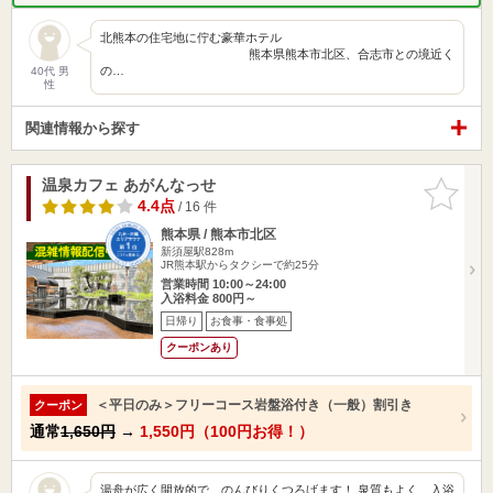
北熊本の住宅地に佇む豪華ホテル
熊本県熊本市北区、合志市との境近く
の…
40代 男
性
関連情報から探す
温泉カフェ あがんなっせ
お気に入
りに追加
4.4点
/ 16 件
熊本県 / 熊本市北区
新須屋駅828m
JR熊本駅からタクシーで約25分
営業時間 10:00～24:00
入浴料金 800円～
日帰り
お食事・食事処
クーポンあり
＜平日のみ＞フリーコース岩盤浴付き（一般）割引き
クーポン
通常
1,650円
→
1,550円（100円お得！）
湯舟が広く開放的で、のんびりくつろげます！ 泉質もよく、入浴