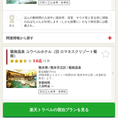
日帰り
お食事・食事処
ほんの数時間の入浴中に脱衣所、浴室、サウナ室と至る所に掃除
のおばちゃんが出現します（しかも頻繁に）かなり衛生面には配
慮され…
匿名
関連情報から探す
菊南温泉 ユウベルホテル（旧 ロマネスクリゾート菊
お気に入
南）
りに追加
3.8点
/ 5 件
熊本県 / 熊本市北区 / 菊南温泉
新須屋駅767m
JR熊本駅よりタクシー利用30分 熊本市中心部（水道町交
差点）より…
営業時間
入浴料金 ～
宿泊
お食事・食事処
楽天トラベルの宿泊プランを見る