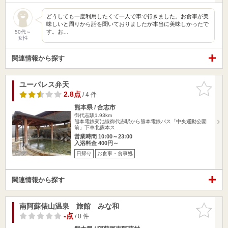
どうしても一度利用したくて一人で車で行きました。お食事が美
味しいと周りから話を聞いておりましたが本当に美味しかったで
す。お…
50代～
女性
関連情報から探す
ユーパレス弁天
お気に入
りに追加
2.8点
/ 4 件
熊本県 / 合志市
御代志駅1.93km
熊本電鉄菊池線御代志駅から熊本電鉄バス「中央運動公園
前」下車北熊本ス…
営業時間 10:00～23:00
入浴料金 400円～
日帰り
お食事・食事処
関連情報から探す
南阿蘇俵山温泉 旅館 みな和
お気に入
りに追加
-点
/ 0 件