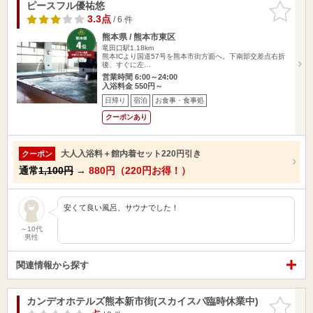
ピースフル優祐悠
お気に入
りに追加
3.3点
/ 6 件
熊本県 / 熊本市東区
竜田口駅1.18km
熊本ICより国道57号を熊本市街方面へ。下南部交差点右折
後、すぐに左…
営業時間 6:00～24:00
入浴料金 550円～
日帰り
宿泊
お食事・食事処
クーポンあり
大人入浴料＋館内着セット220円引き
クーポン
通常
1,100円
→
880円（220円お得！）
安くて良い風呂、サウナでした！
～10代
男性
関連情報から探す
カンデオホテルズ熊本新市街(スカイスパ臨時休業中)
お気に入
りに追加