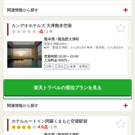
関連情報から探す
カンデオホテルズ 大津熊本空港
お気に入
りに追加
-点
/ 1 件
熊本県 / 菊池郡大津町
肥後大津駅695m
■JR「肥後大津駅」から約15分 ■JR「熊本駅」から約55分
…
営業時間 15:00～23:00
入浴料金 800円～
日帰り
宿泊
お食事・食事処
楽天トラベルの宿泊プランを見る
関連情報から探す
ホテルルートイン阿蘇くまもと空港駅前
お気に入
りに追加
4.0点
/ 1 件
熊本県 / 菊池郡大津町