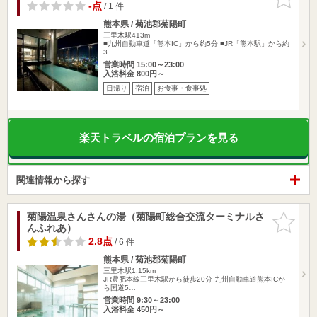
りに追加
-点
/ 1 件
熊本県 / 菊池郡菊陽町
三里木駅413m
■九州自動車道「熊本IC」から約5分 ■JR「熊本駅」から約
3…
営業時間 15:00～23:00
入浴料金 800円～
日帰り
宿泊
お食事・食事処
楽天トラベルの宿泊プランを見る
関連情報から探す
菊陽温泉さんさんの湯（菊陽町総合交流ターミナルさ
お気に入
んふれあ）
りに追加
2.8点
/ 6 件
熊本県 / 菊池郡菊陽町
三里木駅1.15km
JR豊肥本線三里木駅から徒歩20分 九州自動車道熊本ICか
ら国道5…
営業時間 9:30～23:00
入浴料金 450円～