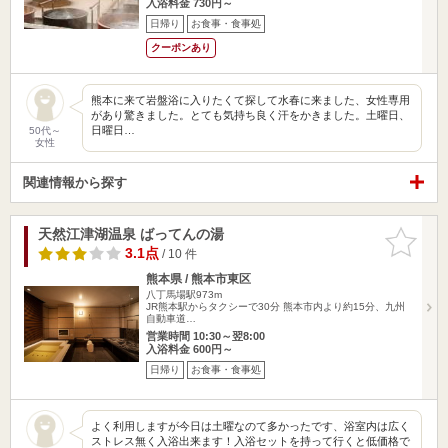
入浴料金 730円～
日帰り
お食事・食事処
クーポンあり
熊本に来て岩盤浴に入りたくて探して水春に来ました、女性専用
があり驚きました。とても気持ち良く汗をかきました。土曜日、
日曜日…
50代～
女性
関連情報から探す
天然江津湖温泉 ばってんの湯
お気に入
りに追加
3.1点
/ 10 件
熊本県 / 熊本市東区
八丁馬場駅973m
JR熊本駅からタクシーで30分 熊本市内より約15分、九州
自動車道…
営業時間 10:30～翌8:00
入浴料金 600円～
日帰り
お食事・食事処
よく利用しますが今日は土曜なのて多かったです、浴室内は広く
ストレス無く入浴出来ます！入浴セットを持って行くと低価格で