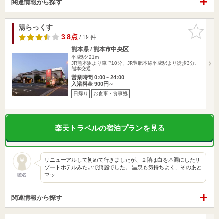
関連情報から探す
湯らっくす
お気に入
りに追加
3.8点
/ 19 件
熊本県 / 熊本市中央区
平成駅421m
JR熊本駅より車で10分、JR豊肥本線平成駅より徒歩3分、
熊本交通…
営業時間 0:00～24:00
入浴料金 900円～
日帰り
お食事・食事処
楽天トラベルの宿泊プランを見る
リニューアルして初めて行きましたが、２階は白を基調にしたリ
ゾートホテルみたいで綺麗でした。 温泉も気持ちよく、そのあと
マッ…
匿名
関連情報から探す