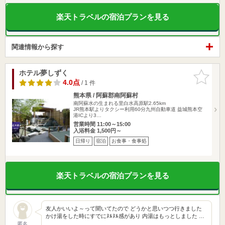
楽天トラベルの宿泊プランを見る
関連情報から探す
ホテル夢しずく
お気に入
りに追加
4.0点
/ 1 件
熊本県 / 阿蘇郡南阿蘇村
南阿蘇水の生まれる里白水高原駅2.65km
JR熊本駅よりタクシー利用60分九州自動車道 益城熊本空
港ICより3…
営業時間 11:00～15:00
入浴料金 1,500円～
日帰り
宿泊
お食事・食事処
楽天トラベルの宿泊プランを見る
友人かいいよ～って聞いてたので どうかと思いつつ行きました
かけ湯をした時にすでにﾇﾙﾇﾙ感があり 内湯はもっとしました …
匿名