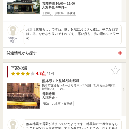
営業時間 10:00～23:00
入浴料金 400円～
日帰り
お食事・食事処
お湯は素晴らしいですね、熱いお湯におじさん達は、平気な顔で
はいる、なかなか良いですね でも、悪い点も、洗い場のシャワー
の…
50代～
男性
関連情報から探す
平家の湯
お気に入
りに追加
4.3点
/ 4 件
熊本県 / 上益城郡山都町
熊本市交通センターより熊本バス利用（砥用経由浜町行1
時間40分） 内…
営業時間
入浴料金 ～
宿泊
お食事・食事処
熊本地震で営業が止まっていたようです。地震前に一度食事をし
たことが忘れられず営業してるか見に行ったところ、なんと色々