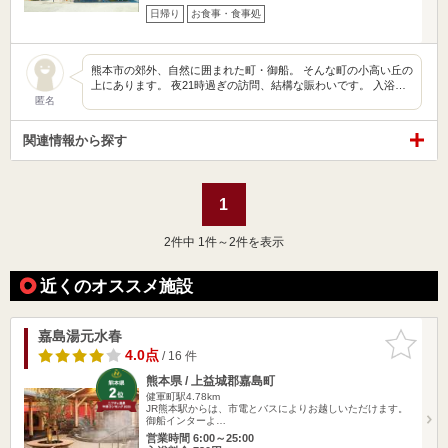
日帰り
お食事・食事処
熊本市の郊外、自然に囲まれた町・御船。 そんな町の小高い丘の
上にあります。 夜21時過ぎの訪問、結構な賑わいです。 入浴…
匿名
関連情報から探す
1
2
件中 1件～2件を表示
近くのオススメ施設
嘉島湯元水春
お気に入
りに追加
4.0点
/ 16 件
熊本県 / 上益城郡嘉島町
健軍町駅4.78km
JR熊本駅からは、市電とバスによりお越しいただけます。
御船インターよ…
営業時間 6:00～25:00