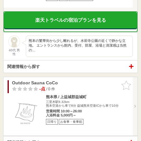
楽天トラベルの宿泊プランを見る
熊本の繁華街から少し離れるが、水前寺公園の近くで静かな立
地。 エントランスから館内、受付、部屋、浴場と清潔感は当然
の…
40代 男
性
関連情報から探す
Outdoor Sauna CoCo
お気に入
りに追加
-点
/ 0 件
熊本県 / 上益城郡益城町
三里木駅6.32km
熊本空港から車で8分 益城熊本空港ICから車で10分
営業時間 10:00～26:00
入浴料金 5,000円～
日帰り
お食事・食事処