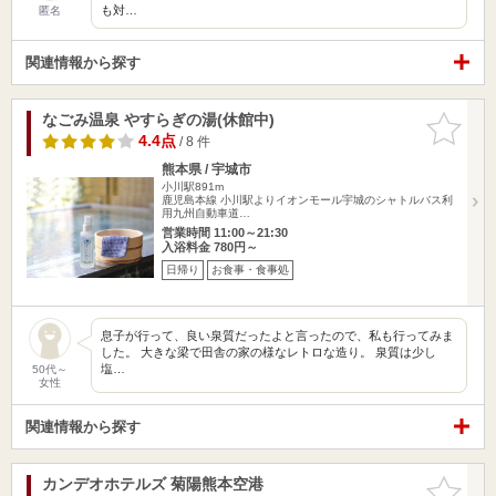
も対…
匿名
関連情報から探す
なごみ温泉 やすらぎの湯(休館中)
お気に入
りに追加
4.4点
/ 8 件
熊本県 / 宇城市
小川駅891m
鹿児島本線 小川駅よりイオンモール宇城のシャトルバス利
用九州自動車道…
営業時間 11:00～21:30
入浴料金 780円～
日帰り
お食事・食事処
息子が行って、良い泉質だったよと言ったので、私も行ってみま
した。 大きな梁で田舎の家の様なレトロな造り。 泉質は少し
塩…
50代～
女性
関連情報から探す
カンデオホテルズ 菊陽熊本空港
お気に入