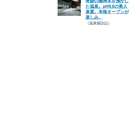
奇跡の御神水を沸かし
た温泉。pH9.6の美人
泉質。本格オープンが
楽しみ。
（温泉探訪記）