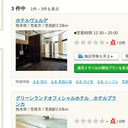
3 件中
1件～3件を表示
ホテルヴェルデ
熊本県 / 荒尾市 /
荒尾駅3.33km
■営業時間 12:30～20:00
- 点
/ 0件
施設情報を見る
楽天トラベルの宿泊プランを見
関連情報
玉名 宿泊
玉名 美肌の湯
玉名 冷え性
玉名 カップル
荒
グリーンランドオフィシャルホテル ホテルブラ
ンカ
熊本県 / 荒尾市 /
荒尾駅2.63km
- 点
/ 0件