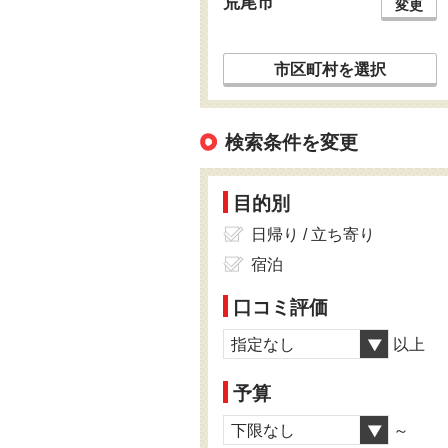
荒尾市
変更
市区町村を選択
検索条件を変更
目的別
日帰り / 立ち寄り
宿泊
口コミ評価
指定なし
以上
予算
下限なし
～