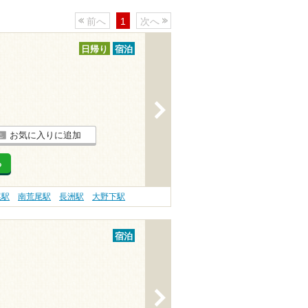
前へ
1
次へ
日帰り
宿泊
>
お気に入りに追加
る
尾駅
南荒尾駅
長洲駅
大野下駅
宿泊
>