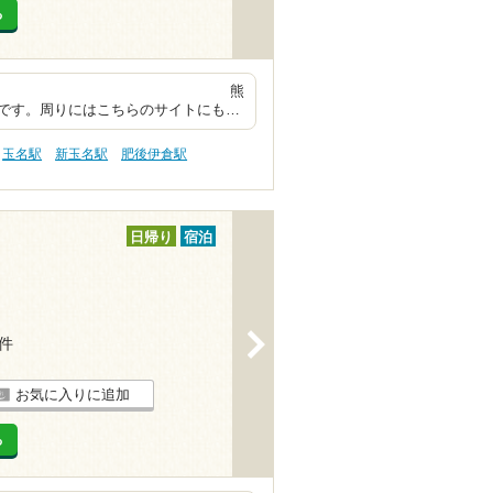
る
ーク的施設 熊
です。周りにはこちらのサイトにも…
玉名駅
新玉名駅
肥後伊倉駅
日帰り
宿泊
>
2件
お気に入りに追加
る