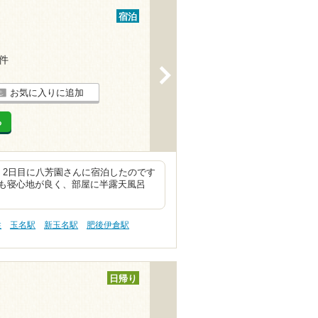
宿泊
3件
>
お気に入りに追加
る
。2日目に八芳園さんに宿泊したのです
も寝心地が良く、部屋に半露天風呂
性
玉名駅
新玉名駅
肥後伊倉駅
日帰り