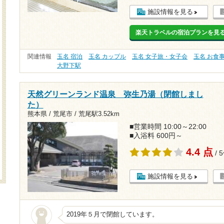
施設情報を見る
楽天トラベルの宿泊プランを見
関連情報
玉名 宿泊
玉名 カップル
玉名 女子旅・女子会
玉名 お食
大野下駅
天然グリーンランド温泉 弥生乃湯（閉館しまし
た）
熊本県 / 荒尾市 /
荒尾駅3.52km
■営業時間 10:00～22:00
■入浴料 600円～
4.4 点
/ 
施設情報を見る
2019年５月で閉館しています。