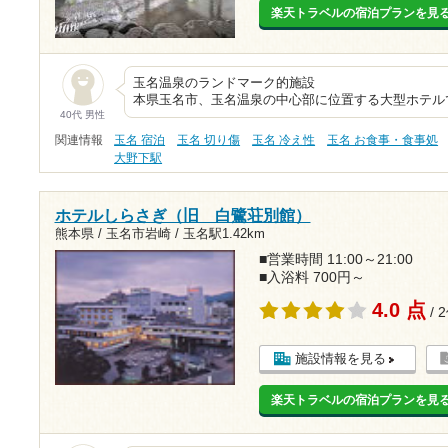
楽天トラベルの宿泊プランを見
玉名温泉のランドマ
本県玉名市、玉名温泉の中心部に位置する大型ホテル
40代 男性
関連情報
玉名 宿泊
玉名 切り傷
玉名 冷え性
玉名 お食事・食事処
大野下駅
ホテルしらさぎ（旧 白鷺荘別館）
熊本県 / 玉名市岩崎 /
玉名駅1.42km
■営業時間 11:00～21:00
■入浴料 700円～
4.0 点
/ 
施設情報を見る
楽天トラベルの宿泊プランを見