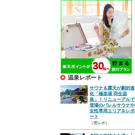
温泉レポート
サウナ＆露天が劇的進
化「極楽湯 羽生温
泉」！リニューアルで
登場のバレルサウナや
女性専用エリアをレポ
ート
（突レポ）