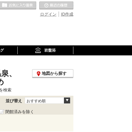
お気に入りの温泉
最近の履歴
ログイン
ID作成
グ
岩盤浴
温泉、
地図から探す
め
を検索
並び替え
おすすめ順
閉館済みを除く