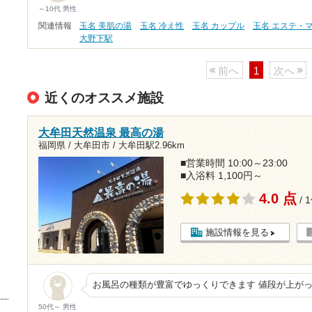
～10代 男性
関連情報
玉名 美肌の湯
玉名 冷え性
玉名 カップル
玉名 エステ・
大野下駅
前へ
1
次へ
近くのオススメ施設
大牟田天然温泉 最高の湯
福岡県 / 大牟田市 /
大牟田駅2.96km
■営業時間 10:00～23:00
■入浴料 1,100円～
4.0 点
/ 
施設情報を見る
お風呂の種類が豊富でゆっくりできます 値段が上が
50代～ 男性