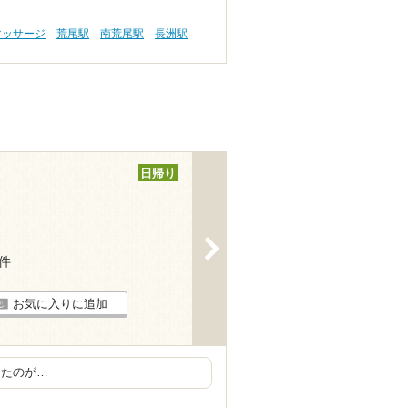
マッサージ
荒尾駅
南荒尾駅
長洲駅
日帰り
>
1件
お気に入りに追加
ったのが…