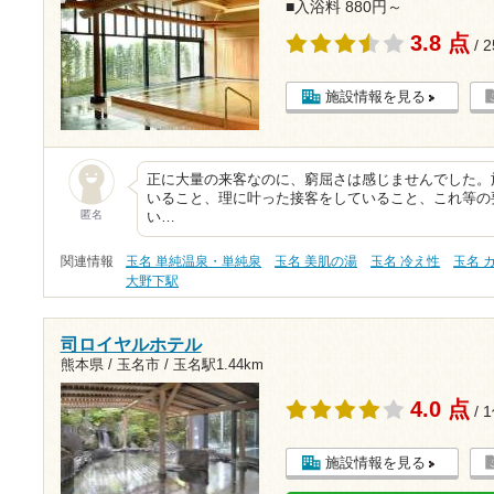
■入浴料 880円～
3.8 点
/ 
施設情報を見る
正に大量の来客なのに、窮屈さは感じませんでした。
いること、理に叶った接客をしていること、これ等の
匿名
い…
関連情報
玉名 単純温泉・単純泉
玉名 美肌の湯
玉名 冷え性
玉名 
大野下駅
司ロイヤルホテル
熊本県 / 玉名市 /
玉名駅1.44km
4.0 点
/ 
施設情報を見る