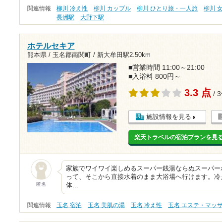
関連情報
柳川 冷え性
柳川 カップル
柳川 ひとり旅・一人旅
柳川 
長洲駅
大野下駅
ホテルセキア
熊本県 / 玉名郡南関町 /
新大牟田駅2.50km
■営業時間 11:00～21:00
■入浴料 800円～
3.3 点
/ 
施設情報を見る
楽天トラベルの宿泊プランを見
家族でワイワイ楽しめるスーパー銭湯ならぬスーパー
って、そこから直接水着のまま大浴場へ行けます。冷
匿名
体…
関連情報
玉名 宿泊
玉名 美肌の湯
玉名 冷え性
玉名 エステ・マッ