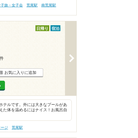
女子旅・女子会
荒尾駅
南荒尾駅
日帰り
宿泊
>
3件
お気に入りに追加
る
ホテルです。外には大きなプールがあ
えた体を温めるにはナイス！お風呂自
サージ
荒尾駅