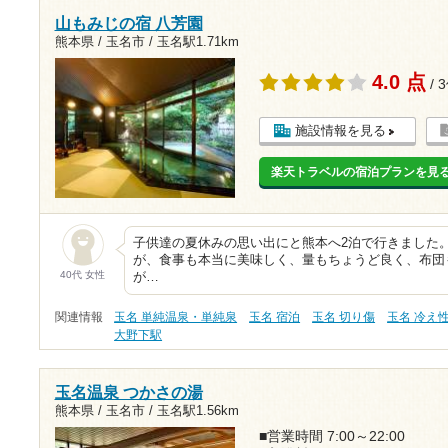
山もみじの宿 八芳園
熊本県 / 玉名市 /
玉名駅1.71km
4.0 点
/ 
施設情報を見る
楽天トラベルの宿泊プランを見
子供達の夏休みの思い出にと熊本へ2泊で行きました
が、食事も本当に美味しく、量もちょうど良く、布団
40代 女性
が…
関連情報
玉名 単純温泉・単純泉
玉名 宿泊
玉名 切り傷
玉名 冷え
大野下駅
玉名温泉 つかさの湯
熊本県 / 玉名市 /
玉名駅1.56km
■営業時間 7:00～22:00