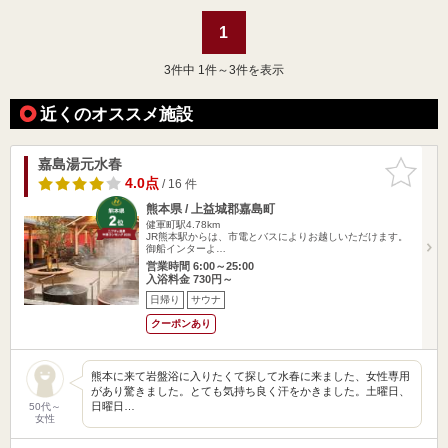
1
3
件中 1件～3件を表示
近くのオススメ施設
嘉島湯元水春
お気に入
りに追加
4.0点
/ 16 件
熊本県 / 上益城郡嘉島町
健軍町駅4.78km
JR熊本駅からは、市電とバスによりお越しいただけます。
御船インターよ…
営業時間 6:00～25:00
入浴料金 730円～
日帰り
サウナ
クーポンあり
熊本に来て岩盤浴に入りたくて探して水春に来ました、女性専用
があり驚きました。とても気持ち良く汗をかきました。土曜日、
日曜日…
50代～
女性