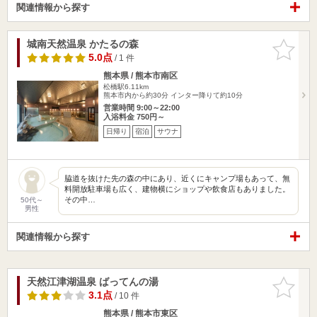
関連情報から探す
城南天然温泉 かたるの森
お気に入
りに追加
5.0点
/ 1 件
熊本県 / 熊本市南区
松橋駅6.11km
熊本市内から約30分 インター降りて約10分
営業時間 9:00～22:00
入浴料金 750円～
日帰り
宿泊
サウナ
脇道を抜けた先の森の中にあり、近くにキャンプ場もあって、無
料開放駐車場も広く、建物横にショップや飲食店もありました。
その中…
50代～
男性
関連情報から探す
天然江津湖温泉 ばってんの湯
お気に入
りに追加
3.1点
/ 10 件
熊本県 / 熊本市東区