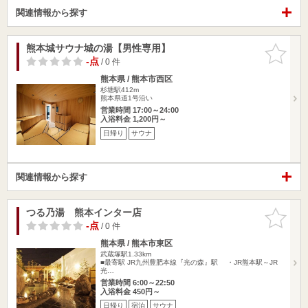
関連情報から探す
熊本城サウナ城の湯【男性専用】
お気に入
りに追加
-点
/ 0 件
熊本県 / 熊本市西区
杉塘駅412m
熊本県道1号沿い
営業時間 17:00～24:00
入浴料金 1,200円～
日帰り
サウナ
関連情報から探す
つる乃湯 熊本インター店
お気に入
りに追加
-点
/ 0 件
熊本県 / 熊本市東区
武蔵塚駅1.33km
■最寄駅 JR九州豊肥本線『光の森』駅 ・JR熊本駅～JR
光…
営業時間 6:00～22:50
入浴料金 450円～
日帰り
宿泊
サウナ