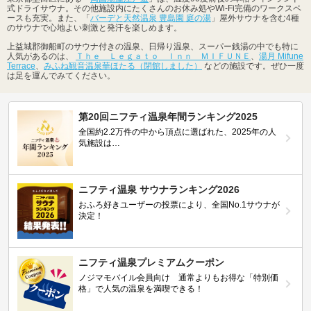
式ドライサウナ。その他施設内にたくさんのお休み処やWi-Fi完備のワークスペ
ースも充実。また、「
バーデと天然温泉 豊島園 庭の湯
」屋外サウナを含む4種
のサウナで心地よい刺激と発汗を楽しめます。
上益城郡御船町のサウナ付きの温泉、日帰り温泉、スーパー銭湯の中でも特に
人気があるのは、
Ｔｈｅ Ｌｅｇａｔｏ Ｉｎｎ ＭＩＦＵＮＥ
、
湯月 Mifune
Terrace
、
みふね観音温泉華ほたる（閉館しました）
などの施設です。ぜひ一度
は足を運んでみてください。
第20回ニフティ温泉年間ランキング2025
全国約2.2万件の中から頂点に選ばれた、2025年の人
気施設は…
ニフティ温泉 サウナランキング2026
おふろ好きユーザーの投票により、全国No.1サウナが
決定！
ニフティ温泉プレミアムクーポン
ノジマモバイル会員向け 通常よりもお得な「特別価
格」で人気の温泉を満喫できる！