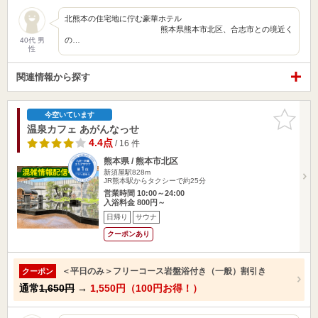
北熊本の住宅地に佇む豪華ホテル
熊本県熊本市北区、合志市との境近く
の…
40代 男
性
関連情報から探す
お気に入
今空いています
りに追加
温泉カフェ あがんなっせ
4.4点
/ 16 件
熊本県 / 熊本市北区
新須屋駅828m
JR熊本駅からタクシーで約25分
営業時間 10:00～24:00
入浴料金 800円～
日帰り
サウナ
クーポンあり
＜平日のみ＞フリーコース岩盤浴付き（一般）割引き
クーポン
通常
1,650円
→
1,550円（100円お得！）