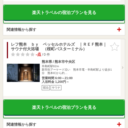
楽天トラベルの宿泊プランを見る
関連情報から探す
レフ熊本 ｂｙ ベッセルホテルズ ｜ＲＥＦ熊本｜
お気に入
サウナ付大浴場 （桜町バスターミナル）
りに追加
-点
/ 0 件
熊本県 / 熊本市中央区
辛島町駅62m
新市街アーケード沿い 熊本市電・辛島町駅より徒歩1
分 熊本ICから約…
営業時間 6:00～21:00
入浴料金 1,200円～
宿泊
サウナ
楽天トラベルの宿泊プランを見る
関連情報から探す