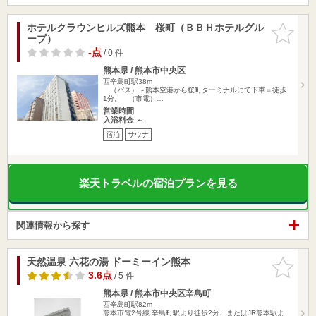
ホテルクラウンヒルズ熊本 桜町（ＢＢＨホテルグル
お気に入
ープ）
りに追加
-点
/ 0 件
熊本県 / 熊本市中央区
西辛島町駅38m
（バス）～熊本空港から桜町ターミナルにて下車＝徒歩
1分。 （市電）…
営業時間
入浴料金 ～
宿泊
サウナ
楽天トラベルの宿泊プランを見る
関連情報から探す
天然温泉 六花の湯 ドーミーイン熊本
お気に入
りに追加
3.6点
/ 5 件
熊本県 / 熊本市中央区辛島町
西辛島町駅82m
熊本市電2号線 辛島町駅より徒歩2分、またはJR熊本駅よ