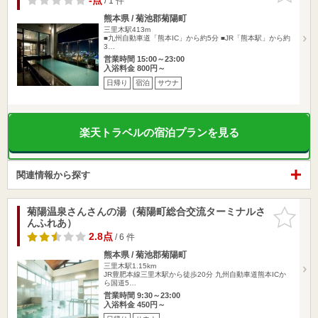
-点
/ 1 件
熊本県 / 菊池郡菊陽町
三里木駅413m
■九州自動車道「熊本IC」から約5分 ■JR「熊本駅」から約
3…
営業時間 15:00～23:00
入浴料金 800円～
日帰り
宿泊
サウナ
楽天トラベルの宿泊プランを見る
関連情報から探す
菊陽温泉さんさんの湯（菊陽町総合交流ターミナルさ
お気に入
んふれあ）
りに追加
2.8点
/ 6 件
熊本県 / 菊池郡菊陽町
三里木駅1.15km
JR豊肥本線三里木駅から徒歩20分 九州自動車道熊本ICか
ら国道5…
営業時間 9:30～23:00
入浴料金 450円～