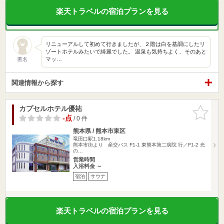
楽天トラベルの宿泊プランを見る
リニューアルして初めて行きましたが、２階は白を基調にしたリ
ゾートホテルみたいで綺麗でした。 温泉も気持ちよく、そのあと
マッ…
匿名
関連情報から探す
カプセルホテル優祐
お気に入
りに追加
-点
/ 0 件
熊本県 / 熊本市東区
竜田口駅1.18km
熊本市街より 産交バス F1-1 東熊本第二病院 行／F1-2 光
の…
営業時間
入浴料金 ～
宿泊
サウナ
楽天トラベルの宿泊プランを見る