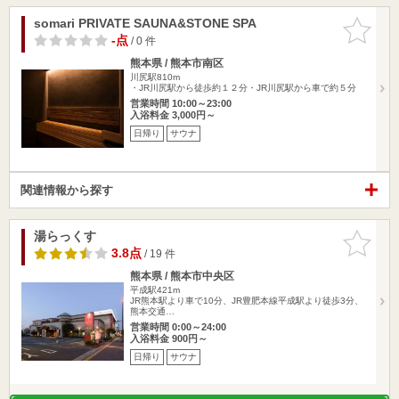
somari PRIVATE SAUNA&STONE SPA
お気に入
りに追加
-点
/ 0 件
熊本県 / 熊本市南区
川尻駅810m
・JR川尻駅から徒歩約１２分・JR川尻駅から車で約５分
営業時間 10:00～23:00
入浴料金 3,000円～
日帰り
サウナ
関連情報から探す
湯らっくす
お気に入
りに追加
3.8点
/ 19 件
熊本県 / 熊本市中央区
平成駅421m
JR熊本駅より車で10分、JR豊肥本線平成駅より徒歩3分、
熊本交通…
営業時間 0:00～24:00
入浴料金 900円～
日帰り
サウナ