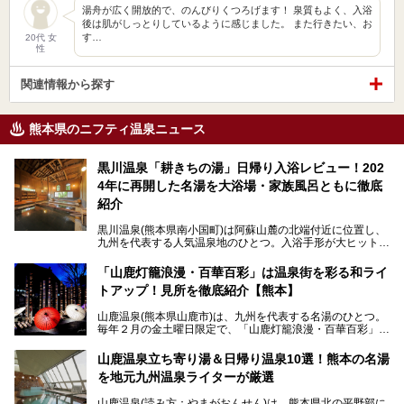
湯舟が広く開放的で、のんびりくつろげます！ 泉質もよく、入浴
後は肌がしっとりしているように感じました。 また行きたい、お
す…
20代 女
性
関連情報から探す
熊本県のニフティ温泉ニュース
黒川温泉「耕きちの湯」日帰り入浴レビュー！202
4年に再開した名湯を大浴場・家族風呂ともに徹底
紹介
黒川温泉(熊本県南小国町)は阿蘇山麓の北端付近に位置し、
九州を代表する人気温泉地のひとつ。入浴手形が大ヒット
し、各宿の趣の異なる露天風呂をめぐることで知られていま
す。
「山鹿灯籠浪漫・百華百彩」は温泉街を彩る和ライ
トアップ！見所を徹底紹介【熊本】
中でも「耕きち(こうきち)の湯」は露天風呂を持たないもの
の、風情ある内湯を楽しめる日帰り温泉施設。自然災害によ
山鹿温泉(熊本県山鹿市)は、九州を代表する名湯のひとつ。
り一度廃業しましたが、2024年10月に営業再開。数多くの
毎年２月の金土曜日限定で、「山鹿灯籠浪漫・百華百彩」
温泉ファンに注目される名湯です。
（やまがとうろうろまん・ひゃっかひゃくさい）が開催され
ます。和傘や竹、ろうそくなどを用いて、和情緒たっぷりの
山鹿温泉立ち寄り湯＆日帰り温泉10選！熊本の名湯
ライトアップが無料で楽しめます。
を地元九州温泉ライターが厳選
今回は再開した耕きちの湯を訪問し、全浴室(男女別大浴
2025年は、2月7～8日・14～15日・21～22日・28～3月1
場・家族風呂)を徹底紹介します！
山鹿温泉(読み方：やまがおんせん)は、熊本県北の平野部に