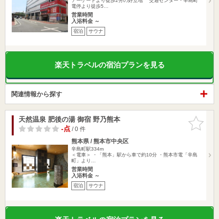
アーケードより徒歩2分の好立地 交通センター・辛島町
電停より徒歩5…
営業時間
入浴料金 ～
宿泊
サウナ
楽天トラベルの宿泊プランを見る
関連情報から探す
天然温泉 肥後の湯 御宿 野乃熊本
お気に入
りに追加
-点
/ 0 件
熊本県 / 熊本市中央区
辛島町駅334m
＜電車＞ ・「熊本」駅から車で約10分 ・熊本市電「辛島
町」より…
営業時間
入浴料金 ～
宿泊
サウナ