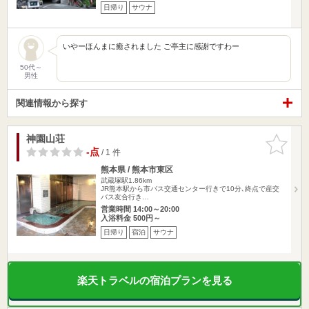
日帰り
サウナ
いやーほんまに癒されました ご亭主に感謝ですわー
50代～
男性
関連情報から探す
神園山荘
お気に入
りに追加
-点
/ 1 件
熊本県 / 熊本市東区
武蔵塚駅1.86km
JR熊本駅から市バス交通センター行きで10分､終点で産交
バス友合行き…
営業時間 14:00～20:00
入浴料金 500円～
日帰り
宿泊
サウナ
楽天トラベルの宿泊プランを見る