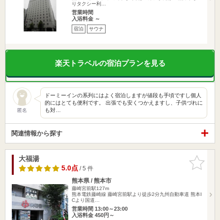
りタクシー利…
営業時間
入浴料金 ～
宿泊
サウナ
楽天トラベルの宿泊プランを見る
ドーミーインの系列にはよく宿泊しますが値段も手頃ですし個人
的にはとても便利です。 出張でも安くつかえますし、子供づれに
も対…
匿名
関連情報から探す
大福湯
お気に入
りに追加
5.0点
/ 5 件
熊本県 / 熊本市
藤崎宮前駅127m
熊本電鉄藤崎線 藤崎宮前駅より徒歩2分九州自動車道 熊本I
Cより国道…
営業時間 13:00～23:00
入浴料金 450円～