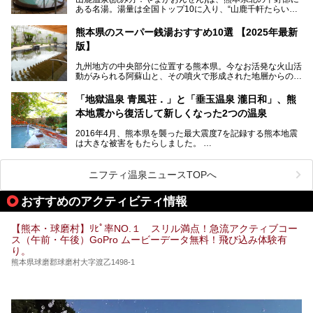
日、の合計8日間開催。今回は地元九州在住の筆者が、その
ある名湯。湯量は全国トップ10に入り、“山鹿千軒たらいな
見所を徹底紹介。併せて、その他イベントや立ち寄り湯も併
し”と唄われる程。また、“乙女の柔肌”とも称される柔らかな
せてご紹介します。
泉質であり、お湯の良さにも定評があります。
熊本県のスーパー銭湯おすすめ10選 【2025年最新
版】
今回は地元九州の温泉ライターの私が実際に入浴した中か
ら、山鹿温泉の旅館やホテルの立ち寄り湯・日帰り入浴施
九州地方の中央部分に位置する熊本県。今なお活発な火山活
設・家族風呂の3パターンに分類し、合計10施設を厳選して
動がみられる阿蘇山と、その噴火で形成された地層からの湧
ご紹介。ぜひ、湯めぐりの参考にして下さいね！
水が多くあることから「火の国」「水の国」とも呼ばれま
す。
「地獄温泉 青風荘．」と「垂玉温泉 瀧日和」、熊
そんな熊本県は、県内の至るところから温泉が湧いている温
本地震から復活して新しくなった2つの温泉
泉県でもあります。山鹿温泉、玉名温泉、黒川温泉、人吉温
泉など有名な温泉地だけでなく、市街地にも天然温泉が湧き
2016年4月、熊本県を襲った最大震度7を記録する熊本地震
出すスーパー銭湯が豊富です。なかでも注目のスーパー銭湯
は大きな被害をもたらしました。
をピックアップしました。
阿蘇山麓の南阿蘇村の「地獄温泉 清風荘」、そして「清風
荘」から400mほど離れた「垂玉（たるたま）温泉 山口旅
ニフティ温泉ニュースTOPへ
館」の2軒は、この地震による土砂崩れなどのために、一時
期は孤立状態に。もしかしたらこの時のニュースで、「地獄
おすすめのアクティビティ情報
温泉」と「垂玉温泉」の名前を知った人もいるかもしれませ
ん。
【熊本・球磨村】ﾘﾋﾟ率NO.１ スリル満点！急流アクティブコー
この2軒は今どうなっているのでしょうか。実は現在は「地
ス（午前・午後）GoPro ムービーデータ無料！飛び込み体験有
獄温泉 青風荘．」「垂玉温泉 瀧日和」として営業を再開し
り。
ています。2021年に現地を訪問してきましたのでレポート
します。
熊本県球磨郡球磨村大字渡乙1498-1