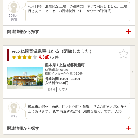
利用日時・混雑状況 土曜日の昼間に日帰りで利用しました。土曜
日とあってそこそこの混雑状況です。 サウナの評価 高…
50代～
男性
関連情報から探す
みふね観音温泉華ほたる（閉館しました）
お気に入
りに追加
4.3点
/ 6 件
熊本県 / 上益城郡御船町
健軍町駅8.50km
御船インターから車で10分
営業時間 10:00～22:00
入浴料金 500円～
日帰り
サウナ
熊本市の郊外、自然に囲まれた町・御船。 そんな町の小高い丘の
上にあります。 夜21時過ぎの訪問、結構な賑わいです。 入浴…
匿名
関連情報から探す