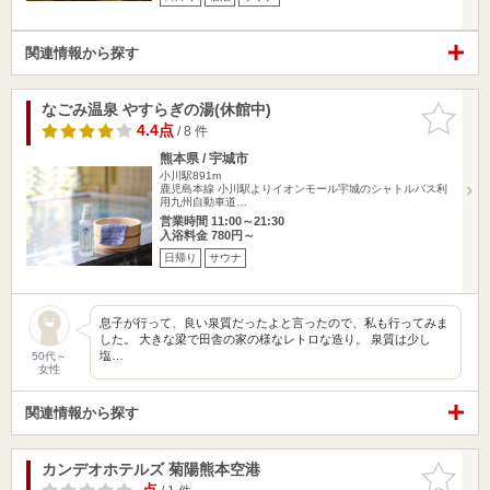
関連情報から探す
なごみ温泉 やすらぎの湯(休館中)
お気に入
りに追加
4.4点
/ 8 件
熊本県 / 宇城市
小川駅891m
鹿児島本線 小川駅よりイオンモール宇城のシャトルバス利
用九州自動車道…
営業時間 11:00～21:30
入浴料金 780円～
日帰り
サウナ
息子が行って、良い泉質だったよと言ったので、私も行ってみま
した。 大きな梁で田舎の家の様なレトロな造り。 泉質は少し
塩…
50代～
女性
関連情報から探す
カンデオホテルズ 菊陽熊本空港
お気に入
りに追加