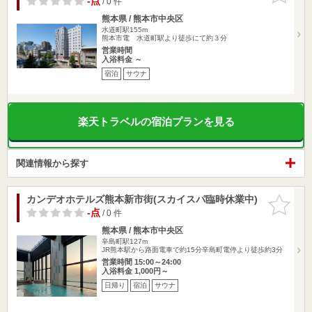
-点
/ 0 件
熊本県 / 熊本市中央区
水道町駅155m
熊本市電 水道町駅より徒歩にて約３分
営業時間
入浴料金 ～
宿泊
サウナ
楽天トラベルの宿泊プランを見る
関連情報から探す
カンデオホテルズ熊本新市街(スカイスパ臨時休業中)
お気に入
りに追加
-点
/ 0 件
熊本県 / 熊本市中央区
辛島町駅127m
JR熊本駅から路面電車で約15分辛島町電停より徒歩約3分
営業時間 15:00～24:00
入浴料金 1,000円～
日帰り
宿泊
サウナ