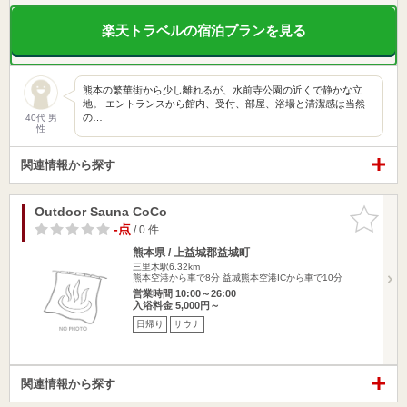
楽天トラベルの宿泊プランを見る
熊本の繁華街から少し離れるが、水前寺公園の近くで静かな立
地。 エントランスから館内、受付、部屋、浴場と清潔感は当然
の…
40代 男
性
関連情報から探す
Outdoor Sauna CoCo
お気に入
りに追加
-点
/ 0 件
熊本県 / 上益城郡益城町
三里木駅6.32km
熊本空港から車で8分 益城熊本空港ICから車で10分
営業時間 10:00～26:00
入浴料金 5,000円～
日帰り
サウナ
関連情報から探す