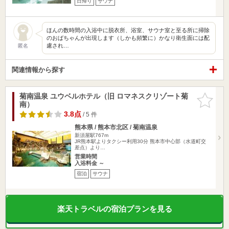
日帰り
サウナ
ほんの数時間の入浴中に脱衣所、浴室、サウナ室と至る所に掃除
のおばちゃんが出現します（しかも頻繁に）かなり衛生面には配
慮され…
匿名
関連情報から探す
菊南温泉 ユウベルホテル（旧 ロマネスクリゾート菊
お気に入
南）
りに追加
3.8点
/ 5 件
熊本県 / 熊本市北区 / 菊南温泉
新須屋駅767m
JR熊本駅よりタクシー利用30分 熊本市中心部（水道町交
差点）より…
営業時間
入浴料金 ～
宿泊
サウナ
楽天トラベルの宿泊プランを見る