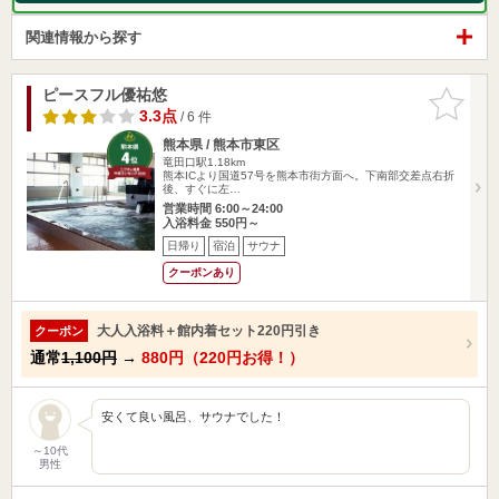
関連情報から探す
ピースフル優祐悠
お気に入
りに追加
3.3点
/ 6 件
熊本県 / 熊本市東区
竜田口駅1.18km
熊本ICより国道57号を熊本市街方面へ。下南部交差点右折
後、すぐに左…
営業時間 6:00～24:00
入浴料金 550円～
日帰り
宿泊
サウナ
クーポンあり
大人入浴料＋館内着セット220円引き
クーポン
通常
1,100円
→
880円（220円お得！）
安くて良い風呂、サウナでした！
～10代
男性