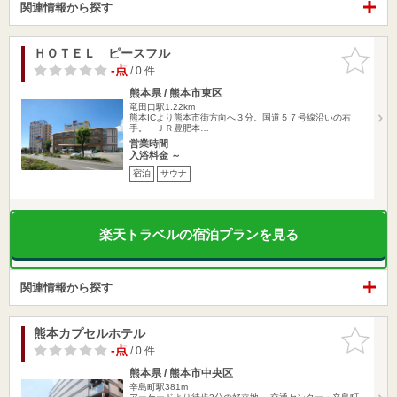
関連情報から探す
ＨＯＴＥＬ ピースフル
お気に入
りに追加
-点
/ 0 件
熊本県 / 熊本市東区
竜田口駅1.22km
熊本ICより熊本市街方向へ３分。国道５７号線沿いの右
手。 ＪＲ豊肥本…
営業時間
入浴料金 ～
宿泊
サウナ
楽天トラベルの宿泊プランを見る
関連情報から探す
熊本カプセルホテル
お気に入
りに追加
-点
/ 0 件
熊本県 / 熊本市中央区
辛島町駅381m