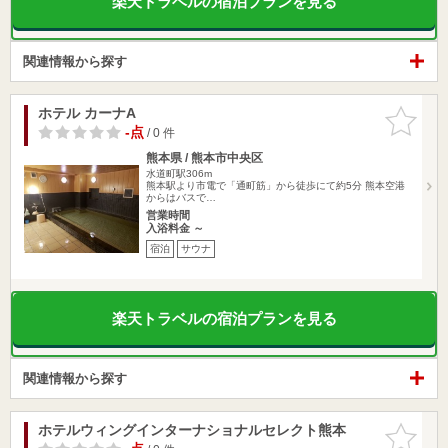
楽天トラベルの宿泊プランを見る
関連情報から探す
ホテル カーナA
お気に入
りに追加
-点
/ 0 件
熊本県 / 熊本市中央区
水道町駅306m
熊本駅より市電で「通町筋」から徒歩にて約5分 熊本空港
からはバスで…
営業時間
入浴料金 ～
宿泊
サウナ
楽天トラベルの宿泊プランを見る
関連情報から探す
ホテルウィングインターナショナルセレクト熊本
お気に入
りに追加