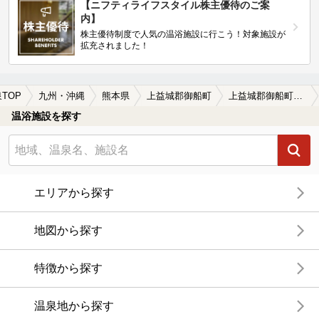
【ニフティライフスタイル株主優待のご案
内】
株主優待制度で人気の温浴施設に行こう！対象施設が
拡充されました！
TOP
九州・沖縄
熊本県
上益城郡御船町
上益城郡御船町のサウナ施設おすすめ(2026年版)
温浴施設を探す
エリアから探す
地図から探す
特徴から探す
温泉地から探す