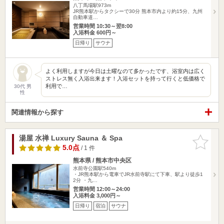
八丁馬場駅973m
JR熊本駅からタクシーで30分 熊本市内より約15分、九州
自動車道…
営業時間 10:30～翌8:00
入浴料金 600円～
日帰り
サウナ
よく利用しますが今日は土曜なのて多かったです、浴室内は広く
ストレス無く入浴出来ます！入浴セットを持って行くと低価格で
利用で…
30代 男
性
関連情報から探す
湯屋 水禅 Luxury Sauna ＆ Spa
お気に入
りに追加
5.0点
/ 1 件
熊本県 / 熊本市中央区
水前寺公園駅540m
・JR熊本駅から電車でJR水前寺駅にて下車、駅より徒歩1
2分 ・九…
営業時間 12:00～24:00
入浴料金 3,000円～
日帰り
宿泊
サウナ