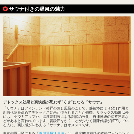
サウナ付きの温泉の魅力
デトックス効果と爽快感が思わず"くせ"になる「サウナ」
「サウナ」はフィンランド発祥の蒸し風呂のことで、熱気浴により発汗作用と
新陳代謝を高めてデトックス効果が得られることが特徴。リラックス効果以外
にも、免疫力アップや、温度差刺激による副腎の強化、自律神経の調整効果な
どがあると言われています。普段汗をかくことが少なく新陳代謝が低下してい
る人に、爽快感が味わえる「サウナ」はオススメです。
東京都墨田区にある「
両国湯屋江戸遊
」は、温度90度前後の本格フィンランド