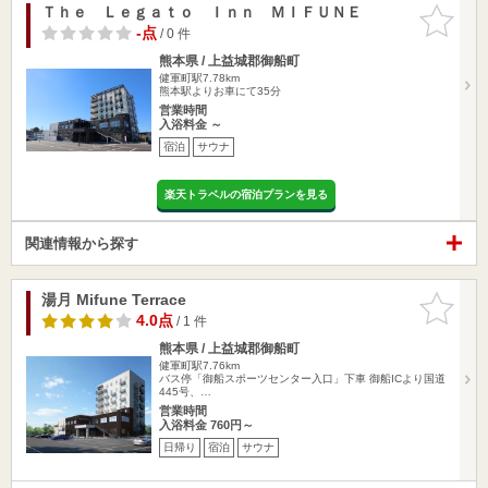
Ｔｈｅ Ｌｅｇａｔｏ Ｉｎｎ ＭＩＦＵＮＥ
お気に入
りに追加
-点
/ 0 件
熊本県 / 上益城郡御船町
健軍町駅7.78km
熊本駅よりお車にて35分
営業時間
入浴料金 ～
宿泊
サウナ
楽天トラベルの宿泊プランを見る
関連情報から探す
湯月 Mifune Terrace
お気に入
りに追加
4.0点
/ 1 件
熊本県 / 上益城郡御船町
健軍町駅7.76km
バス停「御船スポーツセンター入口」下車 御船ICより国道
445号、…
営業時間
入浴料金 760円～
日帰り
宿泊
サウナ