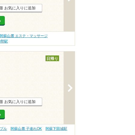
お気に入りに追加
る
阿蘇山麓 エステ・マッサージ
加勢駅
日帰り
>
お気に入りに追加
る
ップル
阿蘇山麓 子連れOK
阿蘇下田城駅