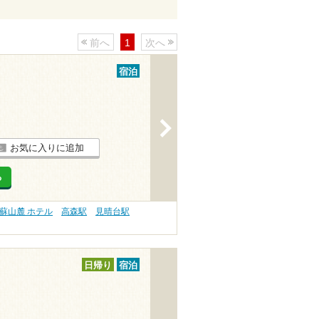
前へ
1
次へ
宿泊
>
お気に入りに追加
る
蘇山麓 ホテル
高森駅
見晴台駅
日帰り
宿泊