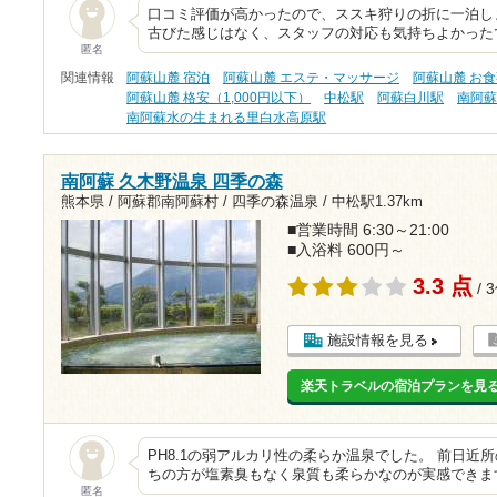
口コミ評価が高かったので、ススキ狩りの折に一泊し
古びた感じはなく、スタッフの対応も気持ちよかった
匿名
関連情報
阿蘇山麓 宿泊
阿蘇山麓 エステ・マッサージ
阿蘇山麓 お
阿蘇山麓 格安（1,000円以下）
中松駅
阿蘇白川駅
南阿
南阿蘇水の生まれる里白水高原駅
南阿蘇 久木野温泉 四季の森
熊本県 / 阿蘇郡南阿蘇村 / 四季の森温泉 /
中松駅1.37km
■営業時間 6:30～21:00
■入浴料 600円～
3.3 点
/ 
施設情報を見る
楽天トラベルの宿泊プランを見
PH8.1の弱アルカリ性の柔らか温泉でした。 前日
ちの方が塩素臭もなく泉質も柔らかなのが実感できま
匿名