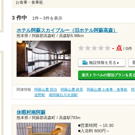
お食事・食事処
3 件中
1件～3件を表示
ホテル阿蘇スカイブルー（旧ホテル阿蘇高森）
熊本県 / 阿蘇郡高森町 /
高森駅6.98km
- 点
/ 0件
施設情報を見る
楽天トラベルの宿泊プランを見
関連情報
阿蘇山麓 宿泊
阿蘇山麓 絶景
阿蘇山麓 お食事・食事処
阿
波野駅
南阿蘇白川水源駅
休暇村南阿蘇
熊本県 / 阿蘇郡高森町 /
高森駅793m
■営業時間 ～15:30
■入浴料 800円～