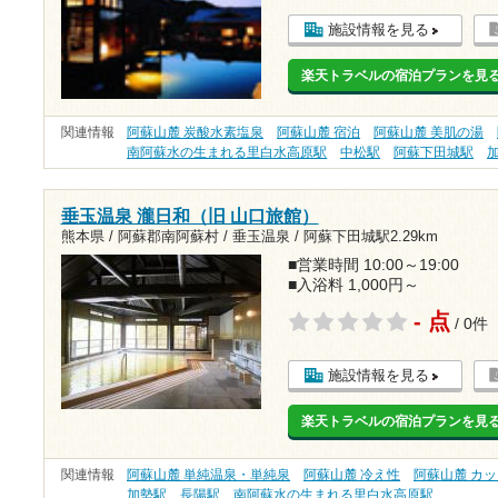
施設情報を見る
楽天トラベルの宿泊プランを見
関連情報
阿蘇山麓 炭酸水素塩泉
阿蘇山麓 宿泊
阿蘇山麓 美肌の湯
南阿蘇水の生まれる里白水高原駅
中松駅
阿蘇下田城駅
垂玉温泉 瀧日和（旧 山口旅館）
熊本県 / 阿蘇郡南阿蘇村 / 垂玉温泉 /
阿蘇下田城駅2.29km
■営業時間 10:00～19:00
■入浴料 1,000円～
- 点
/ 0件
施設情報を見る
楽天トラベルの宿泊プランを見
関連情報
阿蘇山麓 単純温泉・単純泉
阿蘇山麓 冷え性
阿蘇山麓 カ
加勢駅
長陽駅
南阿蘇水の生まれる里白水高原駅