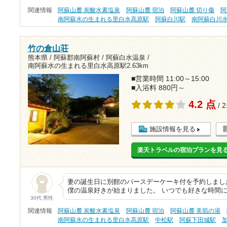
関連情報
阿蘇山麓 炭酸水素塩泉
阿蘇山麓 宿泊
阿蘇山麓 切り傷
阿
南阿蘇水の生まれる里白水高原駅
阿蘇白川駅
南阿蘇白川
竹の倉山荘
熊本県 / 阿蘇郡南阿蘇村 / 阿蘇白水温泉 /
南阿蘇水の生まれる里白水高原駅2.63km
■営業時間 11:00～15:00
■入浴料 880円～
4.2 点
/ 
施設情報を見る
楽天トラベルの宿泊プランを見
妻の誕生日に別館のバースデーケーキ付を予約しまし
僕の温泉好きが始まりました。 いつでも好きな時間
30代 男性
関連情報
阿蘇山麓 炭酸水素塩泉
阿蘇山麓 宿泊
阿蘇山麓 美肌の湯
南阿蘇水の生まれる里白水高原駅
中松駅
阿蘇下田城駅