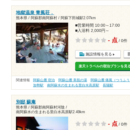
地獄温泉 青風荘．
熊本県 / 阿蘇郡南阿蘇村 /
阿蘇下田城駅2.07km
■営業時間 10:00～17:00
■入浴料 2,000円～
- 点
/ 0件
施設情報を見る
楽天トラベルの宿泊プランを見
関連情報
阿蘇山麓 宿泊
阿蘇山麓 美肌の湯
阿蘇山麓 痛風（つうふう
加勢駅
南阿蘇水の生まれる里白水高原駅
長陽駅
別邸 蘇庵
熊本県 / 阿蘇郡南阿蘇村河陰 /
南阿蘇水の生まれる里白水高原駅2.49km
- 点
/ 0件