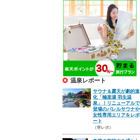
温泉レポート
サウナ＆露天が劇的進
化「極楽湯 羽生温
泉」！リニューアルで
登場のバレルサウナや
女性専用エリアをレポ
ート
（突レポ）