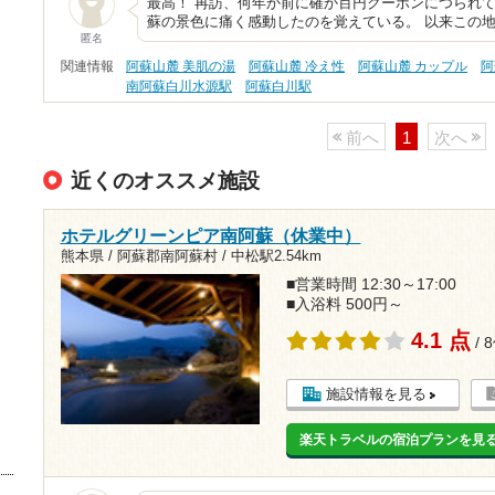
最高！ 再訪、何年か前に確か百円クーポンにつられて
蘇の景色に痛く感動したのを覚えている。 以来この地
匿名
関連情報
阿蘇山麓 美肌の湯
阿蘇山麓 冷え性
阿蘇山麓 カップル
阿
南阿蘇白川水源駅
阿蘇白川駅
前へ
1
次へ
近くのオススメ施設
ホテルグリーンピア南阿蘇（休業中）
熊本県 / 阿蘇郡南阿蘇村 /
中松駅2.54km
■営業時間 12:30～17:00
■入浴料 500円～
4.1 点
/ 
施設情報を見る
楽天トラベルの宿泊プランを見