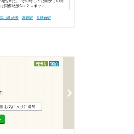
偶然来た。 その時この公園からの阿
は阿蘇絶景No.２スポット…
蘇山麓 絶景
高森駅
見晴台駅
日帰り
宿泊
>
8件
お気に入りに追加
る