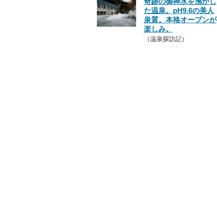
奇跡の御神水を沸かし
た温泉。pH9.6の美人
泉質。本格オープンが
楽しみ。
（温泉探訪記）