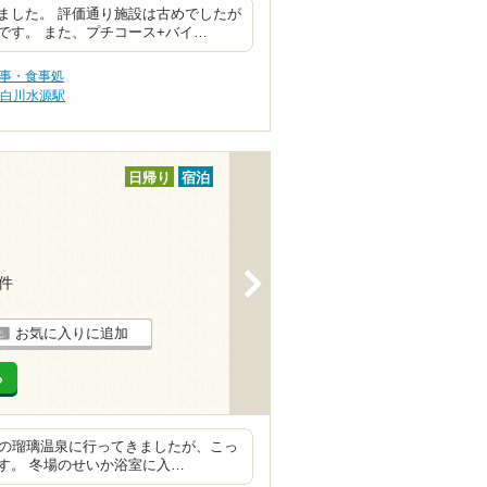
ました。 評価通り施設は古めでしたが
です。 また、プチコース+バイ…
食事・食事処
蘇白川水源駅
日帰り
宿泊
>
3件
お気に入りに追加
る
近所の瑠璃温泉に行ってきましたが、こっ
す。 冬場のせいか浴室に入…