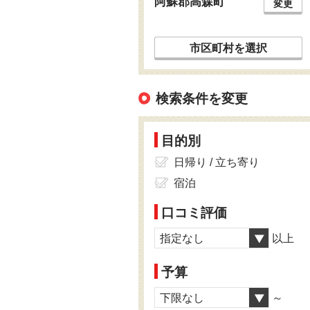
阿蘇郡高森町
変更
市区町村を選択
検索条件を変更
目的別
日帰り / 立ち寄り
宿泊
口コミ評価
指定なし
以上
予算
下限なし
～