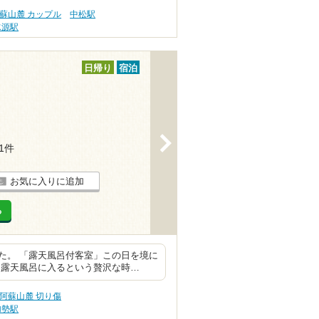
蘇山麓 カップル
中松駅
水源駅
日帰り
宿泊
>
21件
お気に入りに追加
る
た。 「露天風呂付客室」この日を境に
に露天風呂に入るという贅沢な時…
阿蘇山麓 切り傷
加勢駅