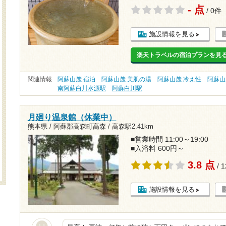
- 点
/ 0件
施設情報を見る
楽天トラベルの宿泊プランを見
関連情報
阿蘇山麓 宿泊
阿蘇山麓 美肌の湯
阿蘇山麓 冷え性
阿蘇山
南阿蘇白川水源駅
阿蘇白川駅
月廻り温泉館（休業中）
熊本県 / 阿蘇郡高森町高森 /
高森駅2.41km
■営業時間 11:00～19:00
■入浴料 600円～
3.8 点
/ 
施設情報を見る