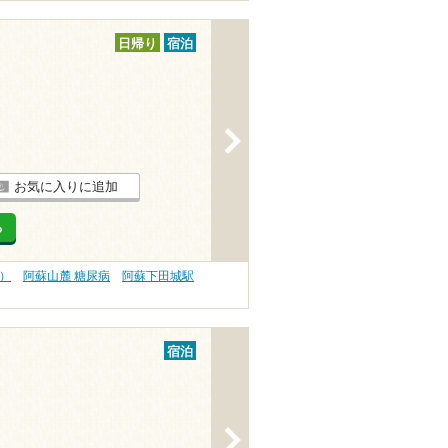
日帰り
宿泊
>
お気に入りに追加
る
）
阿蘇山麓 糖尿病
阿蘇下田城駅
宿泊
>