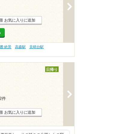
>
お気に入りに追加
る
麓 絶景
高森駅
見晴台駅
日帰り
>
12件
お気に入りに追加