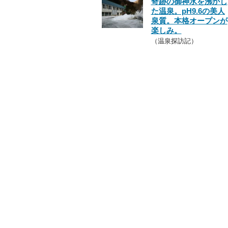
奇跡の御神水を沸かし
た温泉。pH9.6の美人
泉質。本格オープンが
楽しみ。
（温泉探訪記）