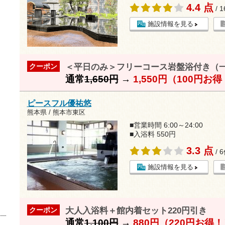
4.4 点
/ 
施設情報を見る
＜平日のみ＞フリーコース岩盤浴付き（
クーポン
通常
1,650円
→
1,550円（100円お
ピースフル優祐悠
熊本県 / 熊本市東区
■営業時間 6:00～24:00
■入浴料 550円
3.3 点
/ 
施設情報を見る
大人入浴料＋館内着セット220円引き
クーポン
通常
1,100円
→
880円（220円お得