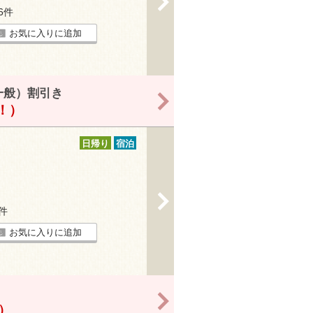
16件
お気に入りに追加
一般）割引き
>
得！）
日帰り
宿泊
>
6件
お気に入りに追加
>
！）