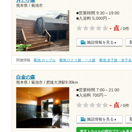
熊本県 / 菊池市
■営業時間 9:30～19:00
■入浴料 5,000円～
- 点
/ 0件
施設情報を見る
関連情報
菊池 カップル
菊池 ひとり旅・一人旅
菊池 女子旅・女子会
白金の森
熊本県 / 菊池市 /
肥後大津駅9.00km
■営業時間 7:00～21:00
■入浴料 700円～
- 点
/ 0件
施設情報を見る
楽天トラベルの宿泊プランを見