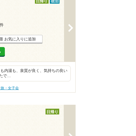
日帰り
宿泊
9件
>
お気に入りに追加
る
天も内湯も、泉質が良く、気持ちの良い
たで…
子旅・女子会
日帰り
>