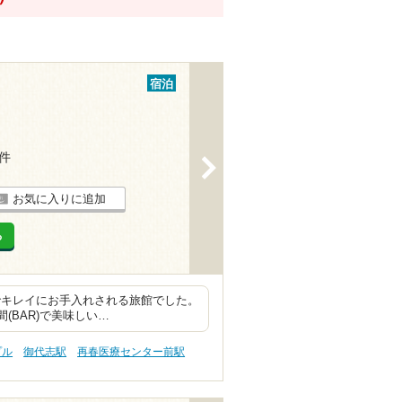
宿泊
6件
>
お気に入りに追加
る
でキレイにお手入れされる旅館でした。
(BAR)で美味しい…
プル
御代志駅
再春医療センター前駅