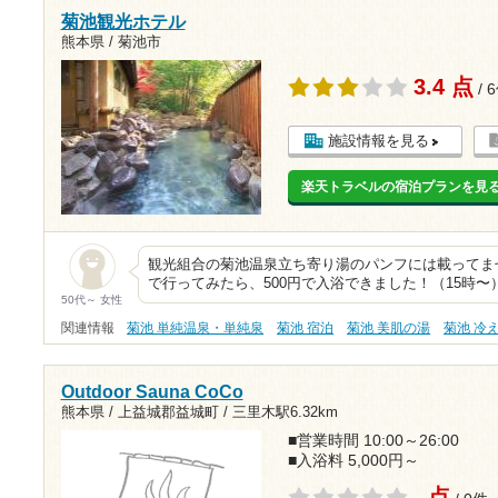
菊池観光ホテル
熊本県 / 菊池市
3.4 点
/ 
施設情報を見る
楽天トラベルの宿泊プランを見
観光組合の菊池温泉立ち寄り湯のパンフには載ってま
で行ってみたら、500円で入浴できました！（15時〜
50代～ 女性
関連情報
菊池 単純温泉・単純泉
菊池 宿泊
菊池 美肌の湯
菊池 冷
Outdoor Sauna CoCo
熊本県 / 上益城郡益城町 /
三里木駅6.32km
■営業時間 10:00～26:00
■入浴料 5,000円～
- 点