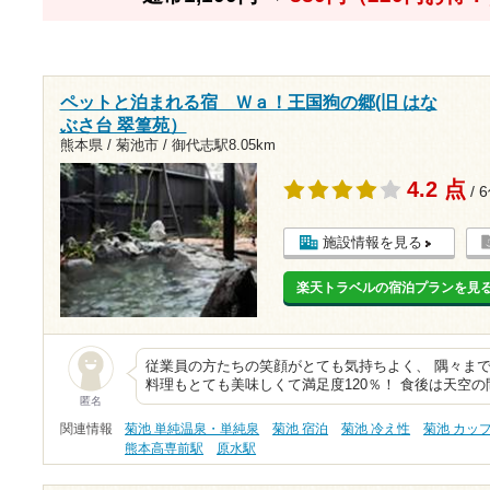
ペットと泊まれる宿 Ｗａ！王国狗の郷(旧 はな
ぶさ台 翠篁苑）
熊本県 / 菊池市 /
御代志駅8.05km
4.2 点
/ 
施設情報を見る
楽天トラベルの宿泊プランを見
従業員の方たちの笑顔がとても気持ちよく、 隅々ま
料理もとても美味しくて満足度120％！ 食後は天空の間
匿名
関連情報
菊池 単純温泉・単純泉
菊池 宿泊
菊池 冷え性
菊池 カッ
熊本高専前駅
原水駅