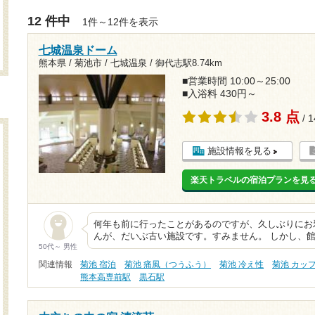
12 件中
1件～12件を表示
七城温泉ドーム
熊本県 / 菊池市 / 七城温泉 /
御代志駅8.74km
■営業時間 10:00～25:00
■入浴料 430円～
3.8 点
/ 
施設情報を見る
楽天トラベルの宿泊プランを見
何年も前に行ったことがあるのですが、久しぶりにお
んが、だいぶ古い施設です。すみません。 しかし、
50代～ 男性
関連情報
菊池 宿泊
菊池 痛風（つうふう）
菊池 冷え性
菊池 カッ
熊本高専前駅
黒石駅