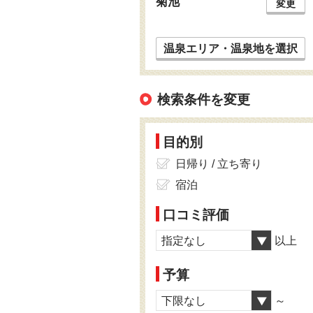
菊池
変更
温泉エリア・温泉地を選択
検索条件を変更
目的別
日帰り / 立ち寄り
宿泊
口コミ評価
指定なし
以上
予算
下限なし
～