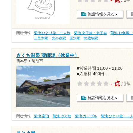
/ 0件
施設情報を見る
関連情報
菊池 ひとり旅・一人旅
菊池 女子旅・女子会
菊池 お食事
三里木駅
光の森駅
原水駅
武蔵塚駅
きくち温泉 薬師湯（休業中）
熊本県 / 菊池市
■営業時間 11:00～21:00
■入浴料 400円～
- 点
/ 0件
施設情報を見る
関連情報
菊池 宿泊
菊池 冷え性
菊池 カップル
菊池 ひとり旅・一
月と小屋