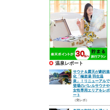
温泉レポート
サウナ＆露天が劇的進
化「極楽湯 羽生温
泉」！リニューアルで
登場のバレルサウナや
女性専用エリアをレポ
ート
（突レポ）