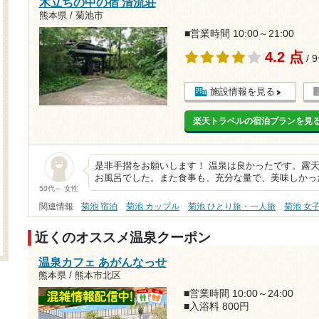
木立ちの中の宿 清流荘
熊本県 / 菊池市
■営業時間 10:00～21:00
4.2 点
/ 
施設情報を見る
楽天トラベルの宿泊プランを見
是非手摺をお願いします！ 温泉は良かったです。露
お風呂でした。また食事も、充分な量で、美味しかっ
50代～ 女性
関連情報
菊池 宿泊
菊池 カップル
菊池 ひとり旅・一人旅
菊池 女
近くのオススメ温泉クーポン
温泉カフェ あがんなっせ
熊本県 / 熊本市北区
■営業時間 10:00～24:00
■入浴料 800円