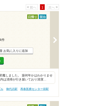
前へ
1
次へ
日帰り
宿泊
>
14件
お気に入りに追加
る
邪魔しました。 築何年かはわかりませ
館内は清掃が行き届いており清潔…
プル
御代志駅
再春医療センター前駅