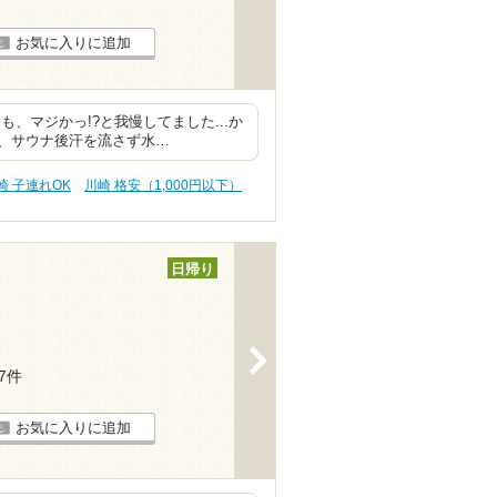
お気に入りに追加
、マジかっ!?と我慢してました...か
、サウナ後汗を流さず水…
崎 子連れOK
川崎 格安（1,000円以下）
日帰り
>
17件
お気に入りに追加