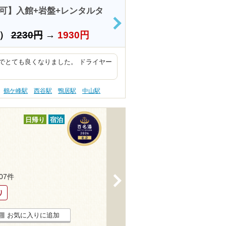
用可】入館+岩盤+レンタルタ
>
上）
2230円
→
1930円
でとても良くなりました。 ドライヤー
鶴ケ峰駅
西谷駅
鴨居駅
中山駅
日帰り
宿泊
207件
>
り
お気に入りに追加