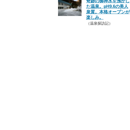
奇跡の御神水を沸かし
た温泉。pH9.6の美人
泉質。本格オープンが
楽しみ。
（温泉探訪記）