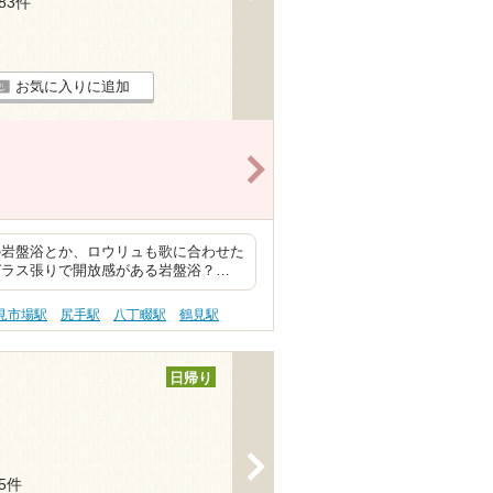
183件
お気に入りに追加
>
の岩盤浴とか、ロウリュも歌に合わせた
ガラス張りで開放感がある岩盤浴？…
見市場駅
尻手駅
八丁畷駅
鶴見駅
日帰り
>
15件