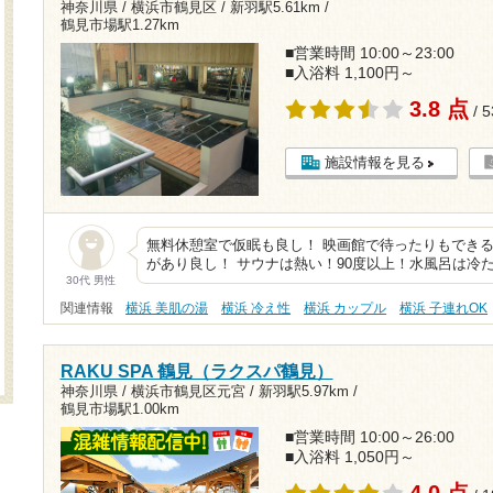
神奈川県 / 横浜市鶴見区 /
新羽駅5.61km
/
鶴見市場駅1.27km
■営業時間 10:00～23:00
■入浴料 1,100円～
3.8 点
/ 
施設情報を見る
無料休憩室で仮眠も良し！ 映画館で待ったりもできる
があり良し！ サウナは熱い！90度以上！水風呂は冷た
30代 男性
関連情報
横浜 美肌の湯
横浜 冷え性
横浜 カップル
横浜 子連れOK
RAKU SPA 鶴見（ラクスパ鶴見）
神奈川県 / 横浜市鶴見区元宮 /
新羽駅5.97km
/
鶴見市場駅1.00km
■営業時間 10:00～26:00
■入浴料 1,050円～
4.0 点