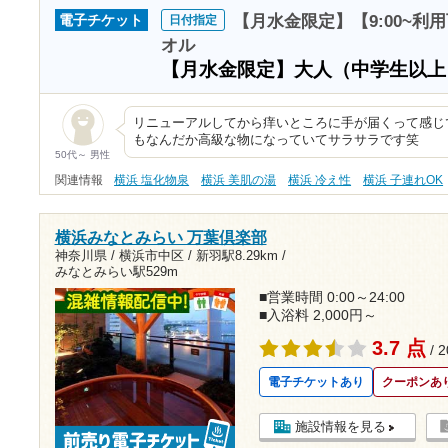
【月水金限定】【9:00~利
電子チケット
日付指定
オル
【月水金限定】大人（中学生以
リニューアルしてから痒いところに手が届くって感じ
もなんだか高級な物になっていてサラサラです笑
50代～ 男性
関連情報
横浜 塩化物泉
横浜 美肌の湯
横浜 冷え性
横浜 子連れOK
横浜みなとみらい 万葉倶楽部
神奈川県 / 横浜市中区 /
新羽駅8.29km
/
みなとみらい駅529m
■営業時間 0:00～24:00
■入浴料 2,000円～
3.7 点
/ 
電子チケットあり
クーポンあ
施設情報を見る