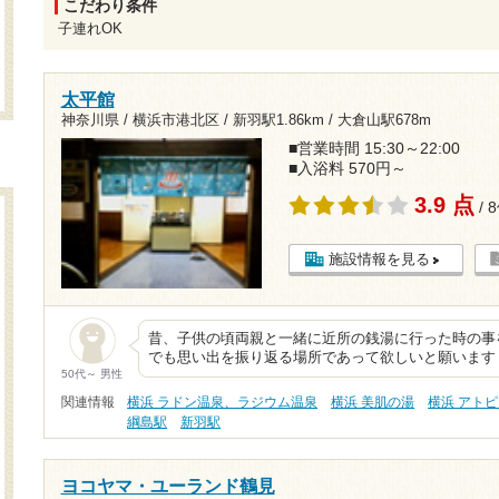
こだわり条件
子連れOK
太平館
神奈川県 / 横浜市港北区 /
新羽駅1.86km
/
大倉山駅678m
■営業時間 15:30～22:00
■入浴料 570円～
3.9 点
/ 
施設情報を見る
昔、子供の頃両親と一緒に近所の銭湯に行った時の事
でも思い出を振り返る場所であって欲しいと願います
50代～ 男性
関連情報
横浜 ラドン温泉、ラジウム温泉
横浜 美肌の湯
横浜 アト
綱島駅
新羽駅
ヨコヤマ・ユーランド鶴見