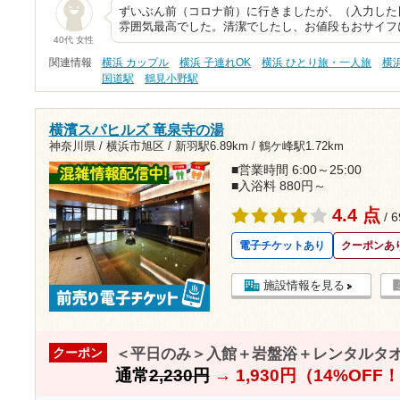
ずいぶん前（コロナ前）に行きましたが、（入力した
雰囲気最高でした。清潔でしたし、お値段もおサイフ
40代 女性
関連情報
横浜 カップル
横浜 子連れOK
横浜 ひとり旅・一人旅
横
国道駅
鶴見小野駅
横濱スパヒルズ 竜泉寺の湯
神奈川県 / 横浜市旭区 /
新羽駅6.89km
/
鶴ケ峰駅1.72km
■営業時間 6:00～25:00
■入浴料 880円～
4.4 点
/ 
電子チケットあり
クーポンあ
施設情報を見る
＜平日のみ＞入館＋岩盤浴＋レンタルタ
クーポン
通常
2,230円
→
1,930円（14%OFF