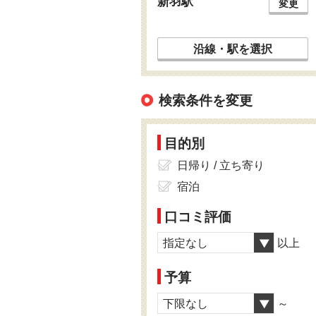
新羽駅
変更
沿線・駅を選択
検索条件を変更
目的別
日帰り / 立ち寄り
宿泊
口コミ評価
指定なし
以上
予算
下限なし
～