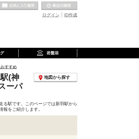
お気に入りの温泉
最近の履歴
ログイン
ID作成
グ
岩盤浴
湯おすすめ
駅(神
地図から探す
スーパ
走る駅です。このページでは新羽駅から
情報をご紹介します。