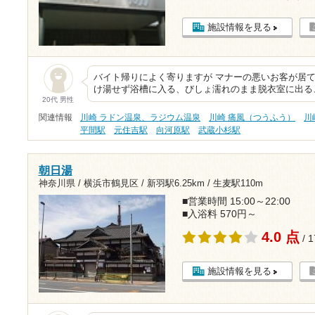
施設情報を見る
バイト帰りによく寄りますが マナーの悪いお客が居ても
け湯せず浴槽に入る、びしょ濡れのまま脱衣室に出る
20代 男性
関連情報
川崎 ラドン温泉、ラジウム温泉
川崎 痛風（つうふう）
川
平間駅
元住吉駅
向河原駅
武蔵小杉駅
朝日湯
神奈川県 / 横浜市鶴見区 /
新羽駅6.25km
/
生麦駅110m
■営業時間 15:00～22:00
■入浴料 570円～
4.0 点
/ 
施設情報を見る