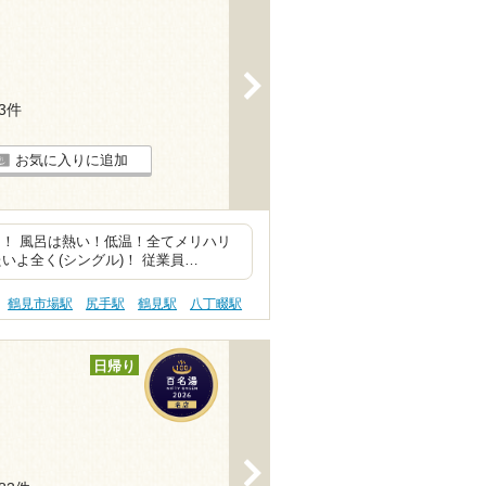
>
53件
お気に入りに追加
！ 風呂は熱い！低温！全てメリハリ
いよ全く(シングル)！ 従業員…
鶴見市場駅
尻手駅
鶴見駅
八丁畷駅
日帰り
>