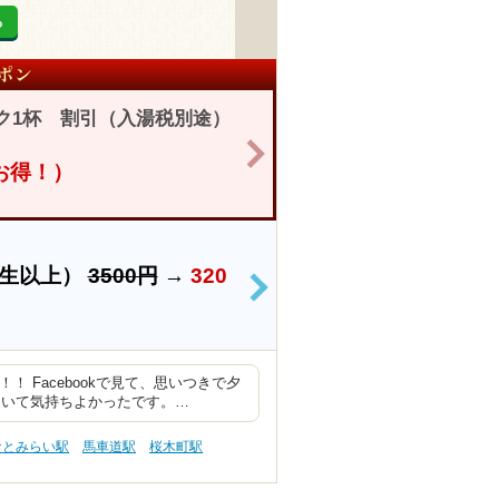
る
ク1杯 割引（入湯税別途）
>
円お得！）
学生以上）
3500円
→
320
>
 Facebookで見て、思いつきで夕
ていて気持ちよかったです。…
なとみらい駅
馬車道駅
桜木町駅