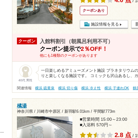
/ 
クーポンあり
施設情報を見る
入館料割引（朝風呂利用不可）
クーポン
クーポン提示で
2％OFF！
他にも1種類のクーポンがあります
一日楽しめるアミューズメント施設 プラネタリウム
りと楽しくなる施設です。 コミックも沢山あるし、
40代 男性
関連情報
横浜 硫黄泉
横浜 切り傷
横浜 冷え性
横浜 子連れOK
鶴
橘湯
神奈川県 / 川崎市中原区 /
新羽駅6.01km
/
平間駅773m
■営業時間 15:00～23:00
■入浴料 570円～
2.8 点
/ 