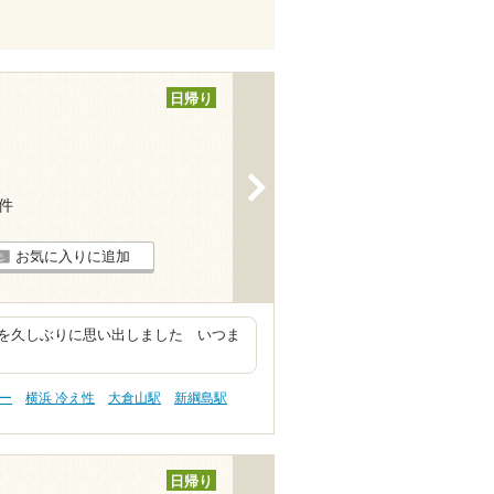
日帰り
>
8件
お気に入りに追加
を久しぶりに思い出しました いつま
ピー
横浜 冷え性
大倉山駅
新綱島駅
日帰り