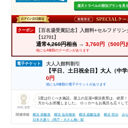
楽天トラベルの宿泊プランを見
【百名湯受賞記念】入館料+セルフドリン
クーポン
【12701】
通常
4,260円相当
→
3,760円（500
他にも4種類のクーポンがあります
大人入館料割引
電子チケット
【平日、土日祝全日】大人（中
0円
他にも6種類の電子チケットがあります
1度は行くべき施設。屋上の足湯×横浜夜景は、絶景！！！
方からお邪魔しました。 ロッカーもお風呂も広々し
20代 女性
関連情報
横浜 炭酸泉
横浜 塩化物泉
横浜 硫酸塩泉
横浜 宿泊
み
日本大通り（県庁・大さん橋）駅