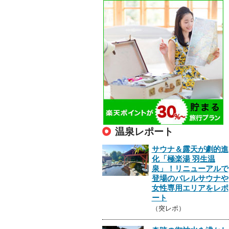
温泉レポート
サウナ＆露天が劇的進
化「極楽湯 羽生温
泉」！リニューアルで
登場のバレルサウナや
女性専用エリアをレポ
ート
（突レポ）