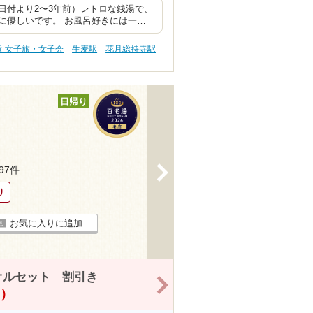
日付より2〜3年前）レトロな銭湯で、
に優しいです。 お風呂好きには一…
浜 女子旅・女子会
生麦駅
花月総持寺駅
日帰り
>
697件
り
お気に入りに追加
オルセット 割引き
>
！）