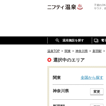
子連れO
サウナ、
温浴施設を探す
電
温泉TOP
>
関東
>
神奈川県
>
新羽駅
>
選択中のエリア
全国から探す
関東
神奈川県
変更