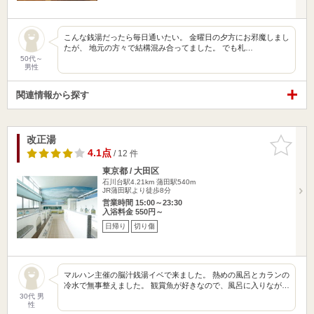
こんな銭湯だったら毎日通いたい。 金曜日の夕方にお邪魔しまし
たが、 地元の方々で結構混み合ってました。 でも札…
50代～
男性
関連情報から探す
改正湯
お気に入
りに追加
4.1点
/ 12 件
東京都 / 大田区
石川台駅4.21km
蒲田駅540m
JR蒲田駅より徒歩8分
営業時間 15:00～23:30
入浴料金 550円～
日帰り
切り傷
マルハン主催の脳汁銭湯イベで来ました。 熱めの風呂とカランの
冷水で無事整えました。 観賞魚が好きなので、風呂に入りなが…
30代 男
性