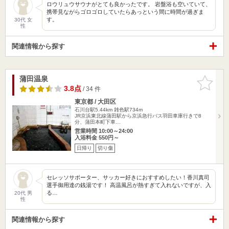
ロウリュウサウナがとても良かったです。 岩盤浴も空いていて、
携帯見ながらゴロゴロしていたらあっという間に時間が過ぎま
す。
30代 女
性
関連情報から探す
蒲田温泉
お気に入
りに追加
3.8点
/ 34 件
東京都 / 大田区
石川台駅5.44km
雑色駅734m
JR京浜東北線蒲田駅から京浜急行バス羽田車庫行きで8
分、蒲田本町下車…
営業時間 10:00～24:00
入浴料金 550円～
日帰り
切り傷
セレッソサポーター、サッカー好きにおすすめしたい！香川真司
選手御用達の銭湯です！ 高温風呂が熱すぎて入れないですが、入
る…
20代 男
性
関連情報から探す