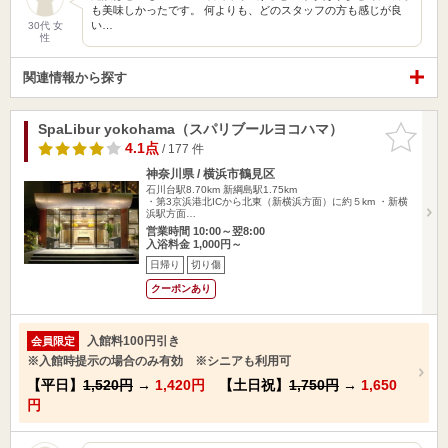
も美味しかったです。 何よりも、どのスタッフの方も感じが良
い…
30代 女
性
関連情報から探す
SpaLibur yokohama（スパリブールヨコハマ）
お気に入
りに追加
4.1点
/ 177 件
神奈川県 / 横浜市鶴見区
石川台駅8.70km
新綱島駅1.75km
・第3京浜港北ICから北東（新横浜方面）に約５km ・新横
浜駅方面…
営業時間 10:00～翌8:00
入浴料金 1,000円～
日帰り
切り傷
クーポンあり
入館料100円引き
会員限定
※入館時提示の場合のみ有効 ※シニアも利用可
【平日】
1,520円
→
1,420円
【土日祝】
1,750円
→
1,650
円