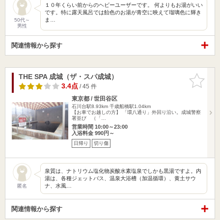
１０年くらい前からのヘビーユーザーです。 何よりもお湯がいい
です。特に露天風呂では飴色のお湯が青空に映えて瑠璃色に輝き
ま…
50代～
男性
関連情報から探す
THE SPA 成城（ザ・スパ成城）
お気に入
りに追加
3.4点
/ 45 件
東京都 / 世田谷区
石川台駅8.93km
千歳船橋駅1.04km
【お車でお越しの方】 「環八通り」外回り沿い。成城警察
署並び （「…
営業時間 10:00～23:00
入浴料金 990円～
日帰り
切り傷
泉質は、ナトリウム塩化物炭酸水素塩泉でしかも黒湯ですよ。内
湯は、各種ジェットバス、温泉大浴槽（加温循環）、黄土サウ
ナ、水風…
匿名
関連情報から探す