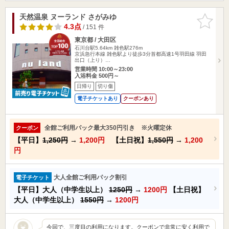
天然温泉 ヌーランド さがみゆ
お気に入
りに追加
4.3点
/ 151 件
東京都 / 大田区
石川台駅5.64km
雑色駅276m
京浜急行本線 雑色駅より徒歩3分首都高速1号羽田線 羽田
出口（上り）…
営業時間 10:00～23:00
入浴料金 500円～
日帰り
切り傷
電子チケットあり
クーポンあり
全館ご利用パック最大350円引き ※火曜定休
クーポン
【平日】
1,250円
→
1,200円
【土日祝】
1,550円
→
1,200
円
大人全館ご利用パック割引
電子チケット
【平日】大人（中学生以上）
1250円
→
1200円
【土日祝】
大人（中学生以上）
1550円
→
1200円
今回で、三度目の利用になります。クーポンで非常に安く利用で