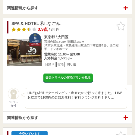
関連情報から探す
SPA & HOTEL 和 -なごみ-
お気に入
りに追加
3.9点
/ 34 件
東京都 / 大田区
石川台駅4.59km
蒲田駅143m
JR京浜東北線・東急線蒲田駅西口下車徒歩1分。西口右
手、ドンキホーテ…
営業時間 11:00～翌9:00
入浴料金 1,580円～
日帰り
宿泊
切り傷
楽天トラベルの宿泊プランを見る
LINEお友達でクーポンゲット出来たので行って来ました。 LINE
お友達で1100円の岩盤浴無料！有料ラウンジ無料！ドリ…
50代～
女性
関連情報から探す
お気に入
今空いています