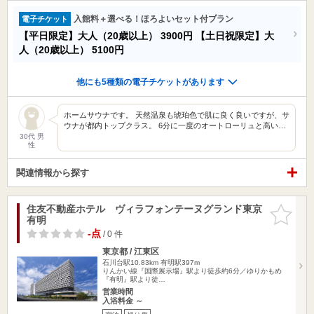
入館料＋選べる！ほろよいセット付プラン
電子チケット
【平日限定】大人（20歳以上）
3900円
【土日祝限定】大
人（20歳以上）
5100円
他にも5種類の電子チケットがあります
ホームサウナです。 天然温泉も琥珀色で肌に良く良いですが、サ
ウナが都内トップクラス。 6分に一度のオートローリュと高い…
30代 男
性
関連情報から探す
住友不動産ホテル ヴィラフォンテーヌグランド東京
お気に入
有明
りに追加
-点
/ 0 件
東京都 / 江東区
石川台駅10.83km
有明駅397m
りんかい線『国際展示場』駅より徒歩約6分／ゆりかもめ
『有明』駅より徒…
営業時間
入浴料金 ～