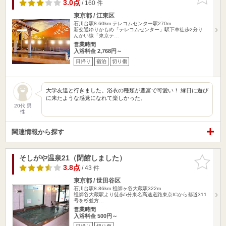
りに追加
3.0点
/ 160 件
東京都 / 江東区
石川台駅8.60km
テレコムセンター駅270m
新交通ゆりかもめ「テレコムセンター」駅下車徒歩2分り
んかい線「東京テ…
営業時間
入浴料金 2,768円～
日帰り
宿泊
切り傷
大学友達と行きました。浴衣の種類が豊富で可愛い！ 縁日に遊び
に来たような感覚になれて楽しかった。
20代 男
性
関連情報から探す
そしがや温泉21（閉館しました）
お気に入
りに追加
3.8点
/ 43 件
東京都 / 世田谷区
石川台駅8.86km
祖師ヶ谷大蔵駅322m
祖師谷大蔵駅より徒歩5分東名高速道路東京ICから都道311
号を杉並方…
営業時間
入浴料金 500円～