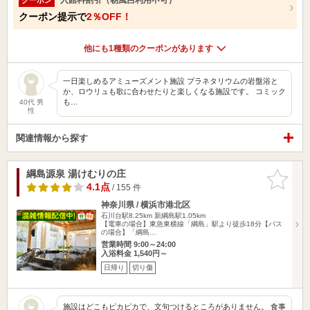
クーポン提示で
2％OFF！
他にも1種類のクーポンがあります
一日楽しめるアミューズメント施設 プラネタリウムの岩盤浴と
か、ロウリュも歌に合わせたりと楽しくなる施設です。 コミック
も…
40代 男
性
関連情報から探す
綱島源泉 湯けむりの庄
お気に入
りに追加
4.1点
/ 155 件
神奈川県 / 横浜市港北区
石川台駅8.25km
新綱島駅1.05km
【電車の場合】東急東横線「綱島」駅より徒歩18分【バス
の場合】「綱島…
営業時間 9:00～24:00
入浴料金 1,540円～
日帰り
切り傷
施設はどこもピカピカで、文句つけるところがありません。 食事