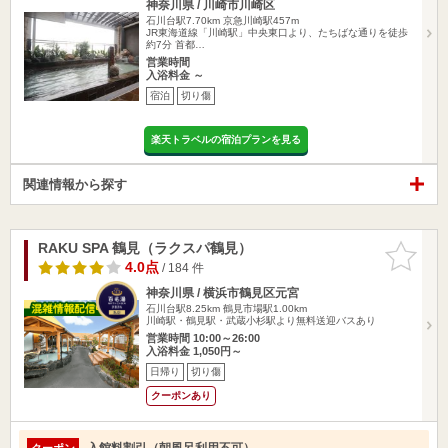
神奈川県 / 川崎市川崎区
石川台駅7.70km
京急川崎駅457m
JR東海道線「川崎駅」中央東口より、たちばな通りを徒歩
約7分 首都…
営業時間
入浴料金 ～
宿泊
切り傷
楽天トラベルの宿泊プランを見る
関連情報から探す
RAKU SPA 鶴見（ラクスパ鶴見）
お気に入
りに追加
4.0点
/ 184 件
神奈川県 / 横浜市鶴見区元宮
石川台駅8.25km
鶴見市場駅1.00km
川崎駅・鶴見駅・武蔵小杉駅より無料送迎バスあり
営業時間 10:00～26:00
入浴料金 1,050円～
日帰り
切り傷
クーポンあり
入館料割引（朝風呂利用不可）
クーポン