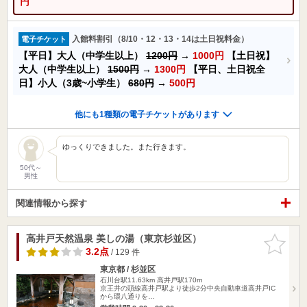
円
入館料割引（8/10・12・13・14は土日祝料金）
電子チケット
【平日】大人（中学生以上）
1200円
→
1000円
【土日祝】
大人（中学生以上）
1500円
→
1300円
【平日、土日祝全
日】小人（3歳~小学生）
680円
→
500円
他にも1種類の電子チケットがあります
ゆっくりできました。また行きます。
50代～
男性
関連情報から探す
高井戸天然温泉 美しの湯（東京杉並区）
お気に入
りに追加
3.2点
/ 129 件
東京都 / 杉並区
石川台駅11.63km
高井戸駅170m
京王井の頭線高井戸駅より徒歩2分中央自動車道高井戸IC
から環八通りを…