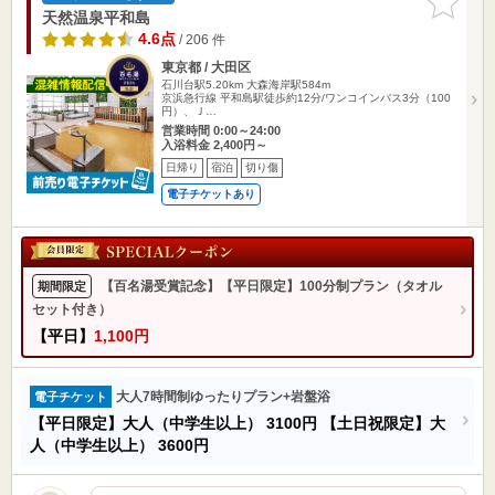
りに追加
天然温泉平和島
4.6点
/ 206 件
東京都 / 大田区
石川台駅5.20km
大森海岸駅584m
京浜急行線 平和島駅徒歩約12分/ワンコインバス3分（100
円）、Ｊ…
営業時間 0:00～24:00
入浴料金 2,400円～
日帰り
宿泊
切り傷
電子チケットあり
【百名湯受賞記念】【平日限定】100分制プラン（タオル
期間限定
セット付き）
【平日】
1,100円
大人7時間制ゆったりプラン+岩盤浴
電子チケット
【平日限定】大人（中学生以上）
3100円
【土日祝限定】大
人（中学生以上）
3600円