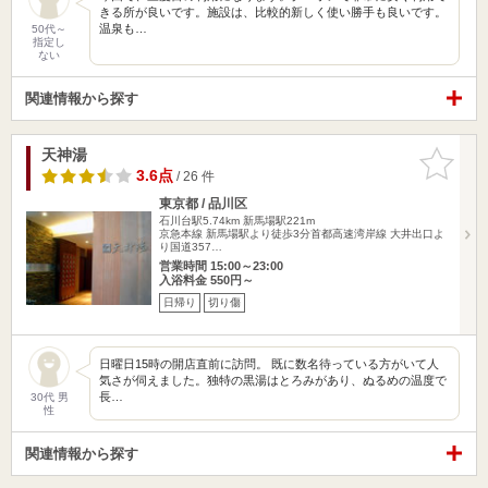
きる所が良いです。施設は、比較的新しく使い勝手も良いです。
温泉も…
50代～
指定し
ない
関連情報から探す
天神湯
お気に入
りに追加
3.6点
/ 26 件
東京都 / 品川区
石川台駅5.74km
新馬場駅221m
京急本線 新馬場駅より徒歩3分首都高速湾岸線 大井出口よ
り国道357…
営業時間 15:00～23:00
入浴料金 550円～
日帰り
切り傷
日曜日15時の開店直前に訪問。 既に数名待っている方がいて人
気さが伺えました。独特の黒湯はとろみがあり、ぬるめの温度で
長…
30代 男
性
関連情報から探す