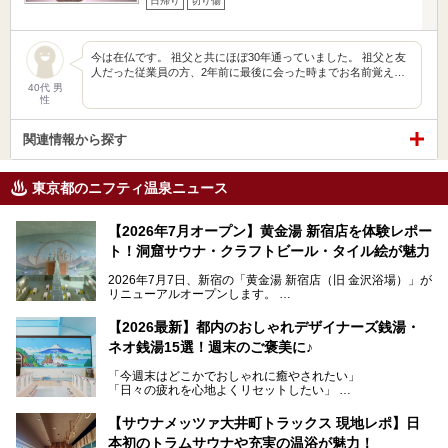
日帰り
切り傷
今は在仏です。 祖父と共にほぼ30年通っていました。 祖父と友
人だった従業員の方、2年前に最後に会った時までお名前覚え…
40代 男
性
関連情報から探す
東京都のニフティ温泉ニュース
【2026年7月オープン】黄金湯 新宿店を体験レポー
ト！洞窟サウナ・クラフトビール・タイル絵が魅力
2026年7月7日、新宿の「黄金湯 新宿店（旧 金沢浴場）」が
リニューアルオープンします。
レトロでノスタルジックなタイル絵はそのまま、昔からここ
【2026最新】都内のおしゃれデザイナーズ銭湯・
を知る地元の人にも、新しく足を運んでくれる人にも愛され
ネオ銭湯15選！週末のご褒美に♪
る、今の時代の"銭湯"として生まれ変わりました。洞窟のよ
うなユニークなサウナ、自家醸造のクラフトビールが飲める
「今週末はどこかでおしゃれに癒やされたい」
ビアバーなど、新しく登場したスポットも併せて紹介しま
「日々の疲れを心地よくリセットしたい」
す。充実した設備があるのに、基本の入浴料が銭湯価格の5
──そんなときにおすすめなのが、今、都内で大きなブーム
50円というのも嬉しすぎます！
となっている新しいスタイルの銭湯です。
【サウナメッツァ大井町トラックス 現地レポ】日
本初のトラムサウナや充実の温浴が魅力！
最近、SNSやメディアで「デザイナーズ銭湯」や「ネオ銭