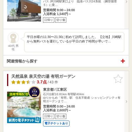
バス JR川崎駅東口より 臨港バス川24系統 （鋼管循環
５）に乗…
営業時間 9:00～24:00
入浴料金 1,540円～
日帰り
切り傷
平日水曜の11:30〜21:30に初めて訪問しました。 【立地】川崎駅
から無料バスを運行しているが平日の終了時間が早いで…
40代 男
性
関連情報から探す
天然温泉 泉天空の湯 有明ガーデン
お気に入
りに追加
3.7点
/ 43 件
東京都 / 江東区
石川台駅10.81km
有明駅404m
ゆりかもめ「有明」駅 住友不動産 ショッピングシティ有
明ガーデンまで…
営業時間 0:00～24:00
入浴料金 2,600円～
日帰り
切り傷
電子チケットあり