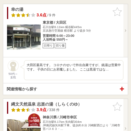
幸の湯
お気に入
りに追加
3.6点
/ 9 件
東京都 / 大田区
石川台駅6.11km
糀谷駅445m
京浜急行空港線 糀谷駅 より徒歩 5分
営業時間 6:00～23:00
入浴料金 550円～
日帰り
切り傷
大田区最高です。 コロナのせいで外出自粛ですが、銭湯は営業中
です。 子供の日にお邪魔しました。 ここは黒湯ではな…
50代～
女性
関連情報から探す
縄文天然温泉 志楽の湯（しらくのゆ）
お気に入
りに追加
3.9点
/ 338 件
神奈川県 / 川崎市幸区
石川台駅6.17km
矢向駅304m
JR南武線矢向駅下車、徒歩約６分 川崎駅西口より「川崎市
営バス６３・…