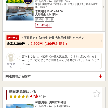
石川台駅9.45km
宮前平駅168m
東急田園都市線「宮前平」駅 北口より徒歩4分東名高速道
路「川崎IC」…
営業時間 10:00～24:00
入浴料金 1,540円～
日帰り
切り傷
クーポンあり
＜平日限定＞入館料+岩盤浴利用料 割引クーポン
クーポン
通常
2,390円
→
2,200円（190円お得！）
言うまでもない神奈川での超人気温泉。 さすがに混んでいます
が、うまいなと思うのが混雑をかんじさせない作り。 いたるとこ
ろに…
40代 男
性
関連情報から探す
朝日湯源泉ゆいる
お気に入
りに追加
4.7点
/ 6 件
神奈川県 / 川崎市川崎区
石川台駅9.49km
浜川崎駅523m