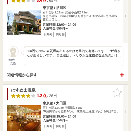
3.4点
/ 65 件
東京都 / 品川区
石川台駅3.27km
武蔵小山駅273m
東急目黒線 武蔵小山駅より徒歩5分 首都高速2号目黒線
荏原出口よ…
営業時間 12:00～24:00
入浴料金 550円～
日帰り
切り傷
550円で2種の泉質堪能出来るのは奇跡的で有難いです。ご近所さ
んが羨ましいです。 黄金湯はナトリウム塩化物強塩温泉のかけ…
50代～
女性
関連情報から探す
はすぬま温泉
お気に入
りに追加
4.2点
/ 28 件
東京都 / 大田区
石川台駅4.09km
蓮沼駅151m
JR蒲田駅から徒歩10分。 東急池上線蓮沼駅から徒歩2分。
営業時間 15:00～24:00
入浴料金 550円～
日帰り
切り傷