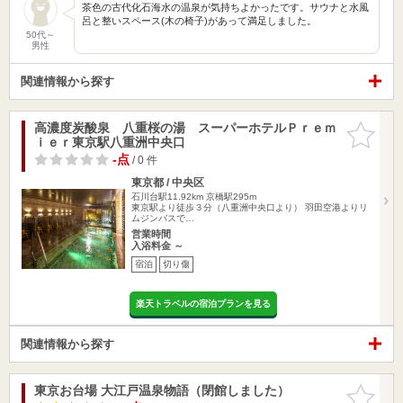
茶色の古代化石海水の温泉が気持ちよかったです。サウナと水風
呂と整いスペース(木の椅子)があって満足しました。
50代～
男性
関連情報から探す
高濃度炭酸泉 八重桜の湯 スーパーホテルＰｒｅｍ
お気に入
ｉｅｒ東京駅八重洲中央口
りに追加
-点
/ 0 件
東京都 / 中央区
石川台駅11.92km
京橋駅295m
東京駅より徒歩３分（八重洲中央口より） 羽田空港よりリ
ムジンバスで…
営業時間
入浴料金 ～
宿泊
切り傷
楽天トラベルの宿泊プランを見る
関連情報から探す
東京お台場 大江戸温泉物語（閉館しました）
お気に入