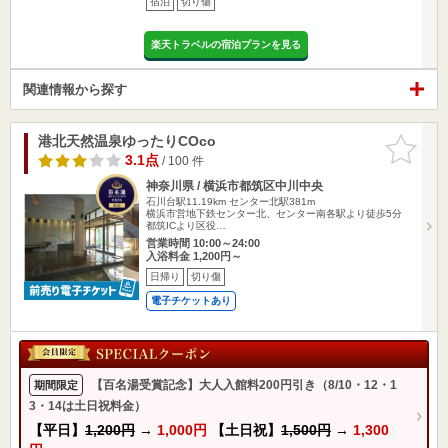
宿泊
切り傷
楽天トラベルの宿泊プランを見る
関連情報から探す
港北天然温泉ゆったりCOco
お気に入
りに追加
3.1点
/ 100 件
神奈川県 / 横浜市都筑区中川中央
石川台駅11.19km
センター北駅381m
横浜市営地下鉄センター北、センター南各駅より徒歩5分
都筑ICより区役…
営業時間 10:00～24:00
入浴料金 1,200円～
日帰り
切り傷
電子チケットあり
【百名湯受賞記念】大人入館料200円引き（8/10・12・1
期間限定
3・14は土日祝料金）
【平日】
1,200円
→
1,000円
【土日祝】
1,500円
→
1,300