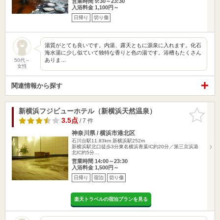
営業時間 9:30～23:30
入浴料金 1,100円～
日帰り
切り傷
湯質がとても良いです。内湯、露天ともに源泉に入れます。化石
海水湯に少し似ていて独特な香りと色の湯です。浴槽もたくさん
ありま…
50代～
女性
関連情報から探す
新横浜フジビューホテル（新横浜天然温泉）
お気に入
りに追加
3.5点
/ 7 件
神奈川県 / 横浜市港北区
石川台駅11.83km
新横浜駅252m
新横浜駅北口徒歩3分東名横浜青葉IC約20分／第三京浜港
北IC約5分…
営業時間 14:00～23:30
入浴料金 1,500円～
日帰り
宿泊
切り傷
楽天トラベルの宿泊プランを見る