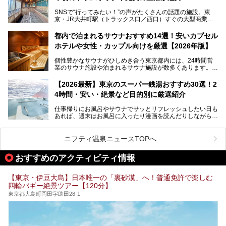
湯」という言葉をよく耳にしませんか？
SNSで“行ってみたい！”の声がたくさんの話題の施設。東
京・JR大井町駅（トラックス口／西口）すぐの大型商業施
本記事では、そもそもこれらがどんな銭湯なのか、その気に
設・大井町 トラックスに、2026年3月28日、「サウナメッ
なる違いを分かりやすく解説！さらに、都内で絶対に外せな
ツァ大井町トラックス」がニューオープン。施設の様子をレ
いおしゃれな名店15選を、おすすめの順番で一挙にご紹介
都内で泊まれるサウナおすすめ14選！安いカプセル
ポ―トします。
します。
ホテルや女性・カップル向けを厳選【2026年版】
個性豊かなサウナがひしめき合う東京都内には、24時間営
業のサウナ施設や泊まれるサウナ施設が数多くあります。
終電を逃した深夜の利用に限らず、時間を気にしないサウナ
を旅の目的とする「サ旅」や自分へのご褒美のための宿泊な
【2026最新】東京のスーパー銭湯おすすめ30選！2
ど、自分の好きなタイミングで好きなだけサ活ができるのが
4時間・安い・絶景など目的別に厳選紹介
魅力です。
仕事帰りにお風呂やサウナでサッとリフレッシュしたい日も
最近では、男性専用施設だけでなく、カップルや女性に嬉し
あれば、週末はお風呂に入ったり漫画を読んだりしながら一
い個室サウナも増えてきました。
日中ダラダラ過ごしたい日もあると思います。
この記事では、東京都内にある24時間営業のサウナの中か
また、終電を逃してしまい、「このまま朝までゆっくりでき
ら、特におすすめしたい施設14選をご紹介します。
ニフティ温泉ニュースTOPへ
る場所があれば」と探した経験がある人も多いのではないで
宿泊可能な施設もピックアップしているので、ぜひチェック
しょうか。
してみてください。
おすすめのアクティビティ情報
そこで本記事では、東京でおすすめのスーパー銭湯を、目的
別に厳選した30施設からご紹介します。
【東京・伊豆大島】日本唯一の「裏砂漠」へ！普通免許で楽しむ
24時間営業で宿泊できる施設や、1,000円以下で楽しめる安
四輪バギー絶景ツアー【120分】
い施設、デートや休日レジャーにもぴったりなエンタメ要素
が充実した施設など、利用のシーンに合わせて参考にしてく
東京都大島町岡田字助田28-1
ださい。