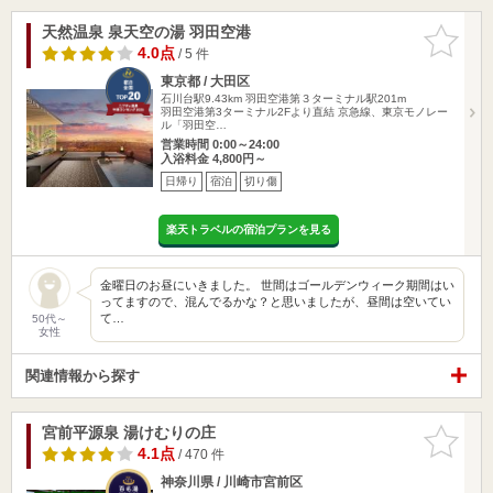
天然温泉 泉天空の湯 羽田空港
お気に入
りに追加
4.0点
/ 5 件
東京都 / 大田区
石川台駅9.43km
羽田空港第３ターミナル駅201m
羽田空港第3ターミナル2Fより直結 京急線、東京モノレー
ル「羽田空…
営業時間 0:00～24:00
入浴料金 4,800円～
日帰り
宿泊
切り傷
楽天トラベルの宿泊プランを見る
金曜日のお昼にいきました。 世間はゴールデンウィーク期間はい
ってますので、混んでるかな？と思いましたが、昼間は空いてい
て…
50代～
女性
関連情報から探す
宮前平源泉 湯けむりの庄
お気に入
りに追加
4.1点
/ 470 件
神奈川県 / 川崎市宮前区