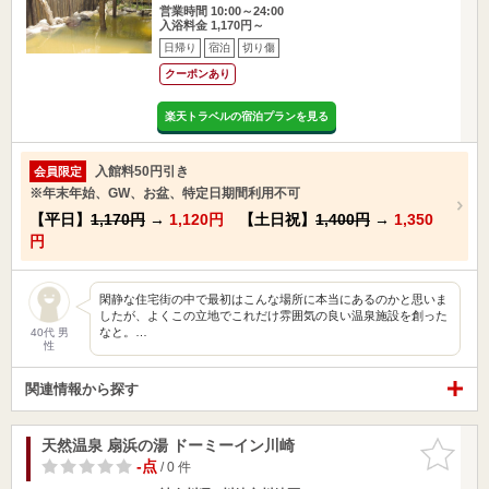
営業時間 10:00～24:00
入浴料金 1,170円～
日帰り
宿泊
切り傷
クーポンあり
楽天トラベルの宿泊プランを見る
入館料50円引き
会員限定
※年末年始、GW、お盆、特定日期間利用不可
【平日】
1,170円
→
1,120円
【土日祝】
1,400円
→
1,350
円
閑静な住宅街の中で最初はこんな場所に本当にあるのかと思いま
したが、よくこの立地でこれだけ雰囲気の良い温泉施設を創った
なと。…
40代 男
性
関連情報から探す
天然温泉 扇浜の湯 ドーミーイン川崎
お気に入
りに追加
-点
/ 0 件