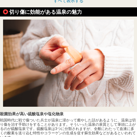
すべて表示する
切り傷に効能がある温泉の魅力
殺菌効果が高い硫酸塩泉や塩化物泉
戦国時代に戦で傷ついた兵士が温泉に浸かって癒やした話があるように、温泉は切
り傷を治す手助けをすることがあります。そういった温泉の泉質として筆頭に上が
るのが硫酸塩泉です。硫酸塩泉は3つに分類されますが、全般にわたって血液に多
くの酸素を送り込む特性やコラーゲンの生成を促す蘇生効果などがあるといわれて