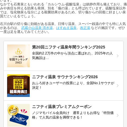
います。
なかでも石膏泉ともいわれる「カルシウム-硫酸塩泉」は鎮静作用も備えており、痛
みや炎症を抑える効果も発揮。別名「傷の湯」とも呼ばれています。硫酸塩泉以外
では、塩化物泉も塩分による殺菌効果があるため、切り傷からの回復に好ましい泉
質だといえるでしょう。
石川台駅の切り傷に効能がある温泉、日帰り温泉、スーパー銭湯の中でも特に人気
があるのは、
武蔵小山温泉 清水湯
、
はすぬま温泉
、
改正湯
などの施設です。ぜひ
一度は足を運んでみてください。
第20回ニフティ温泉年間ランキング2025
全国約2.2万件の中から頂点に選ばれた、2025年の人
気施設は…
ニフティ温泉 サウナランキング2026
おふろ好きユーザーの投票により、全国No.1サウナが
決定！
ニフティ温泉プレミアムクーポン
ノジマモバイル会員向け 通常よりもお得な「特別価
格」で人気の温泉を満喫できる！