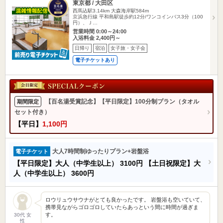
東京都 / 大田区
西馬込駅3.14km
大森海岸駅584m
京浜急行線 平和島駅徒歩約12分/ワンコインバス3分（100
円）、Ｊ…
営業時間 0:00～24:00
入浴料金 2,400円～
日帰り
宿泊
女子旅・女子会
電子チケットあり
【百名湯受賞記念】【平日限定】100分制プラン（タオル
期間限定
セット付き）
【平日】
1,100円
大人7時間制ゆったりプラン+岩盤浴
電子チケット
【平日限定】大人（中学生以上）
3100円
【土日祝限定】大
人（中学生以上）
3600円
ロウリュウサウナがとても良かったです。 岩盤浴も空いていて、
携帯見ながらゴロゴロしていたらあっという間に時間が過ぎま
す。
30代 女
性