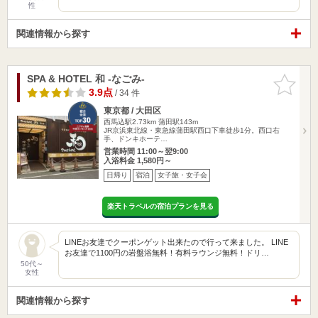
性
関連情報から探す
SPA & HOTEL 和 -なごみ-
お気に入
りに追加
3.9点
/ 34 件
東京都 / 大田区
西馬込駅2.73km
蒲田駅143m
JR京浜東北線・東急線蒲田駅西口下車徒歩1分。西口右
手、ドンキホーテ…
営業時間 11:00～翌9:00
入浴料金 1,580円～
日帰り
宿泊
女子旅・女子会
楽天トラベルの宿泊プランを見る
LINEお友達でクーポンゲット出来たので行って来ました。 LINE
お友達で1100円の岩盤浴無料！有料ラウンジ無料！ドリ…
50代～
女性
関連情報から探す