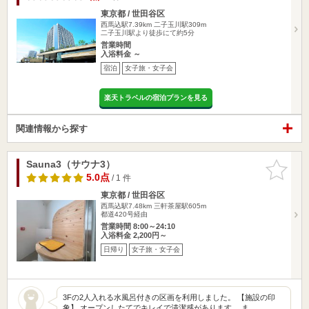
東京都 / 世田谷区
西馬込駅7.39km
二子玉川駅309m
二子玉川駅より徒歩にて約5分
営業時間
入浴料金 ～
宿泊
女子旅・女子会
楽天トラベルの宿泊プランを見る
関連情報から探す
Sauna3（サウナ3）
お気に入
りに追加
5.0点
/ 1 件
東京都 / 世田谷区
西馬込駅7.48km
三軒茶屋駅605m
都道420号経由
営業時間 8:00～24:10
入浴料金 2,200円～
日帰り
女子旅・女子会
3Fの2人入れる水風呂付きの区画を利用しました。 【施設の印
象】 オープンしたてでキレイで清潔感があります。 ま…