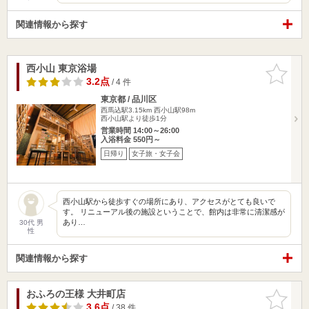
関連情報から探す
西小山 東京浴場
お気に入
りに追加
3.2点
/ 4 件
東京都 / 品川区
西馬込駅3.15km
西小山駅98m
西小山駅より徒歩1分
営業時間 14:00～26:00
入浴料金 550円～
日帰り
女子旅・女子会
西小山駅から徒歩すぐの場所にあり、アクセスがとても良いで
す。 リニューアル後の施設ということで、館内は非常に清潔感が
あり…
30代 男
性
関連情報から探す
おふろの王様 大井町店
お気に入
りに追加
3.6点
/ 38 件