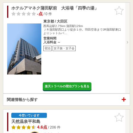
ホテルアマネク蒲田駅前 大浴場「四季の湯」
お気に入
りに追加
-点
/ 0 件
東京都 / 大田区
西馬込駅2.75km
蒲田駅129m
ＪＲ蒲田駅西口より徒歩１分。羽田空港までJR蒲田駅東口
よりシャトルバ…
営業時間
入浴料金 ～
宿泊
女子旅・女子会
楽天トラベルの宿泊プランを見る
関連情報から探す
お気に入
今空いています
りに追加
天然温泉平和島
4.6点
/ 206 件