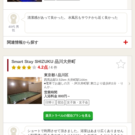
清潔感があって良かった。 水風呂もサウナから近く良かった
40代 男
性
関連情報から探す
Smart Stay SHIZUKU 品川大井町
お気に入
りに追加
4.2点
/ 4 件
東京都 / 品川区
西馬込駅3.52km
大井町駅144m
■電車でお越しの方 ・JR大井町駅 東口より徒歩約1分 ・り
んか…
営業時間
入浴料金 800円～
日帰り
宿泊
女子旅・女子会
楽天トラベルの宿泊プランを見る
ショートで利用させて頂きました。浴室はあまり広くありません