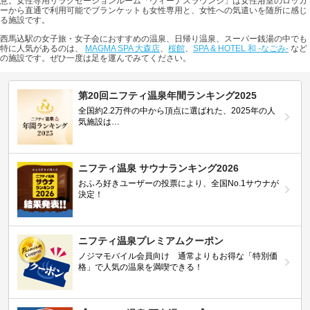
意。女性専用リラクセーションルーム「ヴィーナスラウンジ」は女性浴室のロッカ
ーから直通で利用可能でブランケットも女性専用と、女性への気遣いを随所に感じ
る施設です。
西馬込駅の女子旅・女子会におすすめの温泉、日帰り温泉、スーパー銭湯の中でも
特に人気があるのは、
MAGMA SPA 大森店
、
桜館
、
SPA & HOTEL 和 -なごみ-
など
の施設です。ぜひ一度は足を運んでみてください。
第20回ニフティ温泉年間ランキング2025
全国約2.2万件の中から頂点に選ばれた、2025年の人
気施設は…
ニフティ温泉 サウナランキング2026
おふろ好きユーザーの投票により、全国No.1サウナが
決定！
ニフティ温泉プレミアムクーポン
ノジマモバイル会員向け 通常よりもお得な「特別価
格」で人気の温泉を満喫できる！