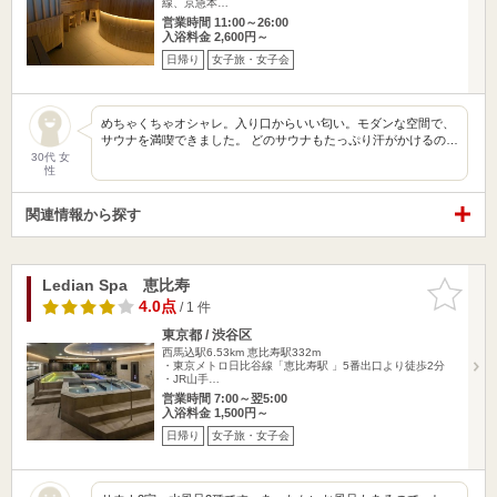
線、京急本…
営業時間 11:00～26:00
入浴料金 2,600円～
日帰り
女子旅・女子会
めちゃくちゃオシャレ。入り口からいい匂い。モダンな空間で、
サウナを満喫できました。 どのサウナもたっぷり汗がかけるの…
30代 女
性
関連情報から探す
Ledian Spa 恵比寿
お気に入
りに追加
4.0点
/ 1 件
東京都 / 渋谷区
西馬込駅6.53km
恵比寿駅332m
・東京メトロ日比谷線「恵比寿駅 」5番出口より徒歩2分
・JR山手…
営業時間 7:00～翌5:00
入浴料金 1,500円～
日帰り
女子旅・女子会