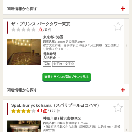
関連情報から探す
ザ・プリンス パークタワー東京
お気に入
りに追加
-点
/ 0 件
東京都 / 港区
西馬込駅8.45km
芝公園駅298m
都営大江戸線 赤羽橋駅より徒歩２分三田線 芝公園駅よ
り徒歩３分ＪＲ・…
営業時間
入浴料金 ～
宿泊
女子旅・女子会
楽天トラベルの宿泊プランを見る
関連情報から探す
SpaLibur yokohama（スパリブールヨコハマ）
お気に入
りに追加
4.1点
/ 177 件
神奈川県 / 横浜市鶴見区
西馬込駅8.68km
新綱島駅1.75km
・第3京浜港北ICから北東（新横浜方面）に約５km ・新横
浜駅方面…