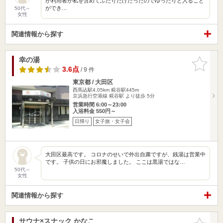
が利用者が私を含めてふたりだけだったのでゆったりと入ること
ができ…
50代～
女性
関連情報から探す
幸の湯
お気に入
りに追加
3.6点
/ 9 件
東京都 / 大田区
西馬込駅4.05km
糀谷駅445m
京浜急行空港線 糀谷駅 より徒歩 5分
営業時間 6:00～23:00
入浴料金 550円～
日帰り
女子旅・女子会
大田区最高です。 コロナのせいで外出自粛ですが、銭湯は営業中
です。 子供の日にお邪魔しました。 ここは黒湯ではな…
50代～
女性
関連情報から探す
サウナ×スナック かなこ
お気に入