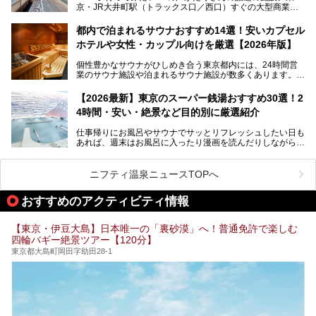
京・JR大井町駅（トラックス口／西口）すぐの大型商業施
本記事では、そもそもこれらがどんな銭湯なのか、その気に
設・大井町 トラックスに、2026年3月28日、「サウナメッ
なる違いを分かりやすく解説！さらに、都内で絶対に外せな
ツァ大井町トラックス」がニューオープン。施設の様子をレ
いおしゃれな名店15選を、おすすめの順番で一挙にご紹介
都内で泊まれるサウナおすすめ14選！安いカプセル
ポ―トします。
します。
ホテルや女性・カップル向けを厳選【2026年版】
個性豊かなサウナがひしめき合う東京都内には、24時間営
業のサウナ施設や泊まれるサウナ施設が数多くあります。
終電を逃した深夜の利用に限らず、時間を気にしないサウナ
を旅の目的とする「サ旅」や自分へのご褒美のための宿泊な
【2026最新】東京のスーパー銭湯おすすめ30選！2
ど、自分の好きなタイミングで好きなだけサ活ができるのが
4時間・安い・絶景など目的別に厳選紹介
魅力です。
仕事帰りにお風呂やサウナでサッとリフレッシュしたい日も
最近では、男性専用施設だけでなく、カップルや女性に嬉し
あれば、週末はお風呂に入ったり漫画を読んだりしながら一
い個室サウナも増えてきました。
日中ダラダラ過ごしたい日もあると思います。
この記事では、東京都内にある24時間営業のサウナの中か
また、終電を逃してしまい、「このまま朝までゆっくりでき
ら、特におすすめしたい施設14選をご紹介します。
ニフティ温泉ニュースTOPへ
る場所があれば」と探した経験がある人も多いのではないで
宿泊可能な施設もピックアップしているので、ぜひチェック
しょうか。
してみてください。
おすすめのアクティビティ情報
そこで本記事では、東京でおすすめのスーパー銭湯を、目的
別に厳選した30施設からご紹介します。
【東京・伊豆大島】日本唯一の「裏砂漠」へ！普通免許で楽しむ
24時間営業で宿泊できる施設や、1,000円以下で楽しめる安
四輪バギー絶景ツアー【120分】
い施設、デートや休日レジャーにもぴったりなエンタメ要素
が充実した施設など、利用のシーンに合わせて参考にしてく
東京都大島町岡田字助田28-1
ださい。