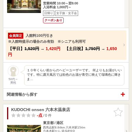
営業時間 10:00～翌8:00
入浴料金 1,000円～
日帰り
女子旅・女子会
クーポンあり
入館料100円引き
会員限定
※入館時提示の場合のみ有効 ※シニアも利用可
【平日】
1,520円
→
1,420円
【土日祝】
1,750円
→
1,650
円
１０年くらい前からのヘビーユーザーです。 何よりもお湯がいい
です。特に露天風呂では飴色のお湯が青空に映えて瑠璃色に輝き
ま…
50代～
男性
関連情報から探す
KUDOCHI onsen 六本木温泉店
お気に入
りに追加
-点
/ 0 件
東京都 / 港区
西馬込駅8.84km
六本木駅154m
六本木駅から 徒歩約5分