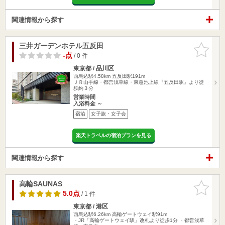
関連情報から探す
三井ガーデンホテル五反田
お気に入
りに追加
-点
/ 0 件
東京都 / 品川区
西馬込駅4.58km
五反田駅191m
ＪＲ山手線・都営浅草線・東急池上線『五反田駅』より徒
歩約３分
営業時間
入浴料金 ～
宿泊
女子旅・女子会
楽天トラベルの宿泊プランを見る
関連情報から探す
高輪SAUNAS
お気に入
りに追加
5.0点
/ 1 件
東京都 / 港区
西馬込駅6.26km
高輪ゲートウェイ駅91m
・JR「高輪ゲートウェイ駅」改札より徒歩1分 ・都営浅草