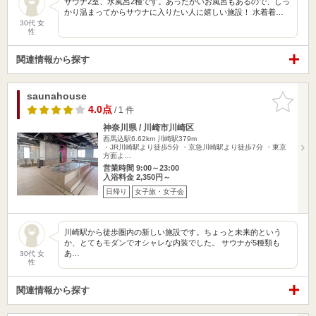
サウナ2室、水風呂2種です。あったかいお風呂もあるので、しっ
かり温まってからサウナに入りたい人に嬉しい施設！ 水着着…
30代 女
性
関連情報から探す
saunahouse
お気に入
りに追加
4.0点
/ 1 件
神奈川県 / 川崎市川崎区
西馬込駅6.62km
川崎駅379m
・JR川崎駅より徒歩5分 ・京急川崎駅より徒歩7分 ・東京
方面よ…
営業時間 9:00～23:00
入浴料金 2,350円～
日帰り
女子旅・女子会
川崎駅から徒歩圏内の新しい施設です。ちょっと未来的という
か、とてもモダンでオシャレな内装でした。 サウナが5種類も
あ…
30代 女
性
関連情報から探す