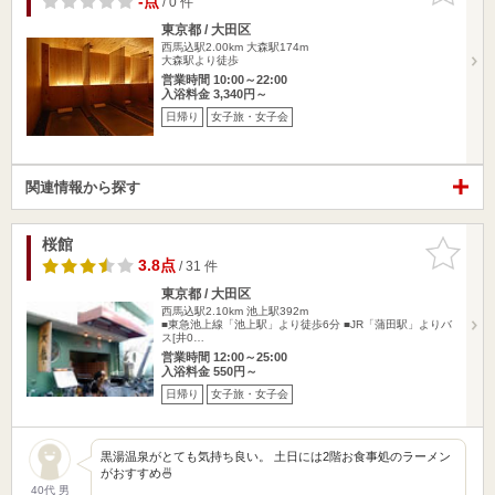
-点
/ 0 件
東京都 / 大田区
西馬込駅2.00km
大森駅174m
大森駅より徒歩
営業時間 10:00～22:00
入浴料金 3,340円～
日帰り
女子旅・女子会
関連情報から探す
桜館
お気に入
りに追加
3.8点
/ 31 件
東京都 / 大田区
西馬込駅2.10km
池上駅392m
■東急池上線「池上駅」より徒歩6分 ■JR「蒲田駅」よりバ
ス[井0…
営業時間 12:00～25:00
入浴料金 550円～
日帰り
女子旅・女子会
黒湯温泉がとても気持ち良い。 土日には2階お食事処のラーメン
がおすすめ🍜
40代 男