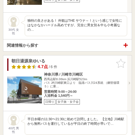
独特の良さがある！ 外観はTHE サウナ～！という感じで女性に
はなかなかハードル高めですが、完全に男女別＆中も小奇麗な
の…
30代 女
性
関連情報から探す
朝日湯源泉ゆいる
お気に入
りに追加
4.7点
/ 6 件
神奈川県 / 川崎市川崎区
西馬込駅8.06km
浜川崎駅523m
バス JR川崎駅東口より 臨港バス川24系統 （鋼管循環
５）に乗…
営業時間 9:00～24:00
入浴料金 1,540円～
日帰り
女子旅・女子会
平日水曜の11:30〜21:30に初めて訪問しました。 【立地】川崎駅
から無料バスを運行しているが平日の終了時間が早いで…
40代 男
性