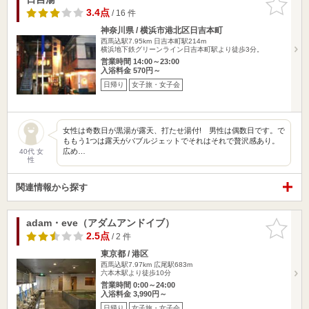
りに追加
3.4点
/ 16 件
神奈川県 / 横浜市港北区日吉本町
西馬込駅7.95km
日吉本町駅214m
横浜地下鉄グリーンライン日吉本町駅より徒歩3分。
営業時間 14:00～23:00
入浴料金 570円～
日帰り
女子旅・女子会
女性は奇数日が黒湯が露天、打たせ湯付! 男性は偶数日です。で
ももう1つは露天がバブルジェットでそれはそれで贅沢感あり。
広め…
40代 女
性
関連情報から探す
adam・eve（アダムアンドイブ）
お気に入
りに追加
2.5点
/ 2 件
東京都 / 港区
西馬込駅7.97km
広尾駅683m
六本木駅より徒歩10分
営業時間 0:00～24:00
入浴料金 3,990円～
日帰り
女子旅・女子会