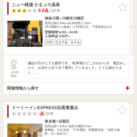
ニュー銭湯 かまぶろ温泉
お気に入
りに追加
3.0点
/ 10 件
神奈川県 / 川崎市川崎区
西馬込駅6.99km
鈴木町駅1.12km
JR川崎駅から路線バス利用10分、下車後徒歩2分
営業時間 6:00～24:00
入浴料金 530円～
日帰り
女子旅・女子会
施設の方がとても親切です。 駐車場がどこかわからず、電話をし
たら、お店から出てきて案内してくれました。とても助かりま
し…
～10代
男性
関連情報から探す
ドーミーインEXPRESS目黒青葉台
お気に入
りに追加
-点
/ 0 件
東京都 / 目黒区
西馬込駅7.00km
池尻大橋駅678m
東横線・日比谷線 「中目黒駅」田園都市線 「池尻大橋
駅」共に徒歩10…