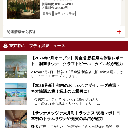
営業時間 0:00～24:00
入浴料金 34,000円～
日帰り
女子旅・女子会
関連情報から探す
東京都のニフティ温泉ニュース
【2026年7月オープン】黄金湯 新宿店を体験レポー
ト！洞窟サウナ・クラフトビール・タイル絵が魅力
2026年7月7日、新宿の「黄金湯 新宿店（旧 金沢浴場）」が
リニューアルオープンします。
レトロでノスタルジックなタイル絵はそのまま、昔からここ
【2026最新】都内のおしゃれデザイナーズ銭湯・
を知る地元の人にも、新しく足を運んでくれる人にも愛され
ネオ銭湯15選！週末のご褒美に♪
る、今の時代の"銭湯"として生まれ変わりました。洞窟のよ
うなユニークなサウナ、自家醸造のクラフトビールが飲める
「今週末はどこかでおしゃれに癒やされたい」
ビアバーなど、新しく登場したスポットも併せて紹介しま
「日々の疲れを心地よくリセットしたい」
す。充実した設備があるのに、基本の入浴料が銭湯価格の5
──そんなときにおすすめなのが、今、都内で大きなブーム
50円というのも嬉しすぎます！
となっている新しいスタイルの銭湯です。
【サウナメッツァ大井町トラックス 現地レポ】日
本初のトラムサウナや充実の温浴が魅力！
最近、SNSやメディアで「デザイナーズ銭湯」や「ネオ銭
湯」という言葉をよく耳にしませんか？
SNSで“行ってみたい！”の声がたくさんの話題の施設。東