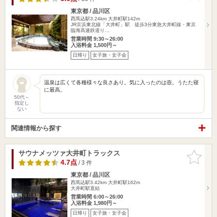
東京都 / 品川区
西馬込駅3.24km
大井町駅142m
JR京浜東北線「大井町」駅 徒歩3分東急大井町線・東京
臨海高速鉄道り…
営業時間 9:30～26:00
入浴料金 1,500円～
日帰り
女子旅・女子会
温泉は広くて各種様々な良さあり。気に入ったのは壺。うたた寝
に最高。
50代～
指定し
ない
関連情報から探す
サウナメッツァ大井町トラックス
お気に入
りに追加
4.7点
/ 3 件
東京都 / 品川区
西馬込駅3.42km
大井町駅162m
大井町駅直結
営業時間 6:00～26:00
入浴料金 1,980円～
日帰り
女子旅・女子会