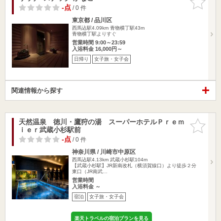
りに追加
-点
/ 0 件
東京都 / 品川区
西馬込駅4.09km
青物横丁駅43m
青物横丁駅よりすぐ
営業時間 9:00～23:59
入浴料金 16,000円～
日帰り
女子旅・女子会
関連情報から探す
天然温泉 徳川・鷹狩の湯 スーパーホテルＰｒｅｍ
お気に入
ｉｅｒ武蔵小杉駅前
りに追加
-点
/ 0 件
神奈川県 / 川崎市中原区
西馬込駅4.13km
武蔵小杉駅104m
【武蔵小杉駅】JR新南改札（横須賀線口）より徒歩２分
東口（JR南武…
営業時間
入浴料金 ～
宿泊
女子旅・女子会
楽天トラベルの宿泊プランを見る