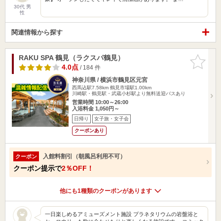
30代 男
性
関連情報から探す
RAKU SPA 鶴見（ラクスパ鶴見）
お気に入
りに追加
4.0点
/ 184 件
神奈川県 / 横浜市鶴見区元宮
西馬込駅7.58km
鶴見市場駅1.00km
川崎駅・鶴見駅・武蔵小杉駅より無料送迎バスあり
営業時間 10:00～26:00
入浴料金 1,050円～
日帰り
女子旅・女子会
クーポンあり
入館料割引（朝風呂利用不可）
クーポン
クーポン提示で
2％OFF！
他にも1種類のクーポンがあります
一日楽しめるアミューズメント施設 プラネタリウムの岩盤浴と