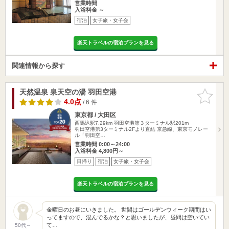
営業時間
入浴料金 ～
宿泊
女子旅・女子会
楽天トラベルの宿泊プランを見る
関連情報から探す
天然温泉 泉天空の湯 羽田空港
お気に入
りに追加
4.0点
/ 6 件
東京都 / 大田区
西馬込駅7.29km
羽田空港第３ターミナル駅201m
羽田空港第3ターミナル2Fより直結 京急線、東京モノレー
ル「羽田空…
営業時間 0:00～24:00
入浴料金 4,800円～
日帰り
宿泊
女子旅・女子会
楽天トラベルの宿泊プランを見る
金曜日のお昼にいきました。 世間はゴールデンウィーク期間はい
ってますので、混んでるかな？と思いましたが、昼間は空いてい
て…
50代～