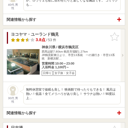
か、ロウリュも歌に合わせたりと楽しくなる施設です。 コミック
も…
40代 男
性
関連情報から探す
ヨコヤマ・ユーランド鶴見
お気に入
りに追加
3.8点
/ 53 件
神奈川県 / 横浜市鶴見区
西馬込駅7.80km
鶴見市場駅1.27km
JR鶴見駅東口より、市営13系統 一の瀬行き・市営13系
統 新横浜駅…
営業時間 10:00～23:00
入浴料金 1,100円～
日帰り
女子旅・女子会
無料休憩室で仮眠も良し！ 映画館で待ったりもできる！ 風呂は
熱い！低温！全てメリハリがあり良し！ サウナは熱い！90度以
上…
30代 男
性
関連情報から探す
日吉湯
お気に入