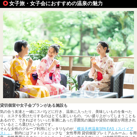
女子旅・女子会におすすめの温泉の魅力
貸切個室や女子会プランがある施設も
気の合う友達と一緒にスパなどに行き、温泉に入ったり、美味しいものを食べた
り、エステを受けたりするのはとても楽しいもの。つい盛り上がってしまうことも
あるので、できればそういった客層にあった雰囲気の施設や貸切の個室が用意され
ているところ選びたいものです。
そんな女性のグループ利用にピッタリなのが
「横浜天然温泉SPA EAS（スパ イア
ス）」
。館内にはフォトジェニックな「女性専用 貸切個室プレミアムルーム」を用