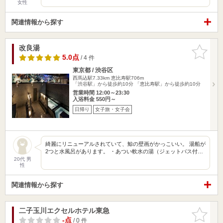
女性
関連情報から探す
改良湯
お気に入
りに追加
5.0点
/ 4 件
東京都 / 渋谷区
西馬込駅7.33km
恵比寿駅706m
「渋谷駅」から徒歩約10分 「恵比寿駅」から徒歩約10分
営業時間 12:00～23:30
入浴料金 550円～
日帰り
女子旅・女子会
綺麗にリニューアルされていて、鯨の壁画がかっこいい。 湯船が
2つと水風呂があります。 ・あつい軟水の湯（ジェットバス付…
20代 男
性
関連情報から探す
二子玉川エクセルホテル東急
お気に入
りに追加
-点
/ 0 件