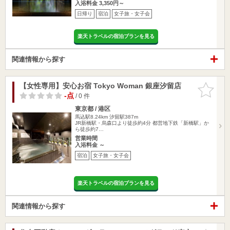
入浴料金 3,350円～
日帰り
宿泊
女子旅・女子会
楽天トラベルの宿泊プランを見る
関連情報から探す
【女性専用】安心お宿 Tokyo Woman 銀座汐留店
お気に入
りに追加
-点
/ 0 件
東京都 / 港区
馬込駅8.24km
汐留駅387m
JR新橋駅・烏森口より徒歩約4分 都営地下鉄「新橋駅」か
ら徒歩約7…
営業時間
入浴料金 ～
宿泊
女子旅・女子会
楽天トラベルの宿泊プランを見る
関連情報から探す