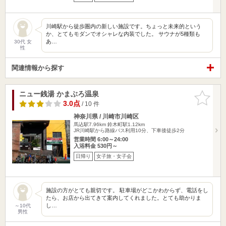
川崎駅から徒歩圏内の新しい施設です。ちょっと未来的という
か、とてもモダンでオシャレな内装でした。 サウナが5種類も
あ…
30代 女
性
関連情報から探す
ニュー銭湯 かまぶろ温泉
お気に入
りに追加
3.0点
/ 10 件
神奈川県 / 川崎市川崎区
馬込駅7.96km
鈴木町駅1.12km
JR川崎駅から路線バス利用10分、下車後徒歩2分
営業時間 6:00～24:00
入浴料金 530円～
日帰り
女子旅・女子会
施設の方がとても親切です。 駐車場がどこかわからず、電話をし
たら、お店から出てきて案内してくれました。とても助かりま
し…
～10代
男性