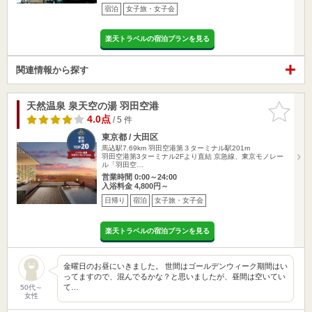
宿泊
女子旅・女子会
楽天トラベルの宿泊プランを見る
関連情報から探す
天然温泉 泉天空の湯 羽田空港
お気に入
りに追加
4.0点
/ 5 件
東京都 / 大田区
馬込駅7.69km
羽田空港第３ターミナル駅201m
羽田空港第3ターミナル2Fより直結 京急線、東京モノレー
ル「羽田空…
営業時間 0:00～24:00
入浴料金 4,800円～
日帰り
宿泊
女子旅・女子会
楽天トラベルの宿泊プランを見る
金曜日のお昼にいきました。 世間はゴールデンウィーク期間はい
ってますので、混んでるかな？と思いましたが、昼間は空いてい
て…
50代～
女性