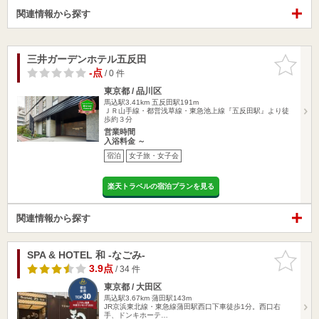
関連情報から探す
三井ガーデンホテル五反田
お気に入
りに追加
-点
/ 0 件
東京都 / 品川区
馬込駅3.41km
五反田駅191m
ＪＲ山手線・都営浅草線・東急池上線『五反田駅』より徒
歩約３分
営業時間
入浴料金 ～
宿泊
女子旅・女子会
楽天トラベルの宿泊プランを見る
関連情報から探す
SPA & HOTEL 和 -なごみ-
お気に入
りに追加
3.9点
/ 34 件
東京都 / 大田区
馬込駅3.67km
蒲田駅143m
JR京浜東北線・東急線蒲田駅西口下車徒歩1分。西口右
手、ドンキホーテ…