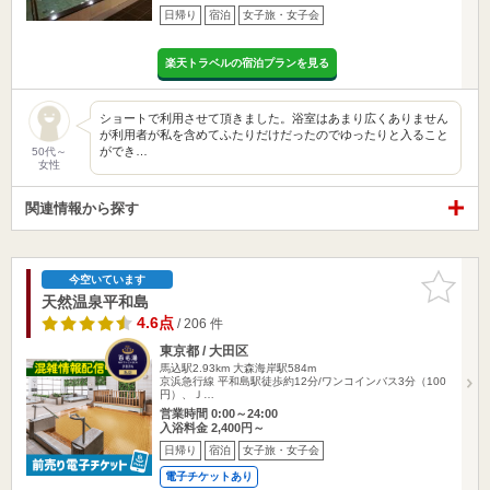
日帰り
宿泊
女子旅・女子会
楽天トラベルの宿泊プランを見る
ショートで利用させて頂きました。浴室はあまり広くありません
が利用者が私を含めてふたりだけだったのでゆったりと入ること
ができ…
50代～
女性
関連情報から探す
お気に入
今空いています
りに追加
天然温泉平和島
4.6点
/ 206 件
東京都 / 大田区
馬込駅2.93km
大森海岸駅584m
京浜急行線 平和島駅徒歩約12分/ワンコインバス3分（100
円）、Ｊ…
営業時間 0:00～24:00
入浴料金 2,400円～
日帰り
宿泊
女子旅・女子会
電子チケットあり