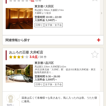
-点
/ 0 件
東京都 / 大田区
馬込駅1.59km
大森駅174m
大森駅より徒歩
営業時間 10:00～22:00
入浴料金 3,340円～
日帰り
女子旅・女子会
関連情報から探す
おふろの王様 大井町店
お気に入
りに追加
3.6点
/ 38 件
東京都 / 品川区
馬込駅2.23km
大井町駅142m
JR京浜東北線「大井町」駅 徒歩3分東急大井町線・東京
臨海高速鉄道り…
営業時間 9:30～26:00
入浴料金 1,500円～
日帰り
女子旅・女子会
温泉は広くて各種様々な良さあり。気に入ったのは壺。うたた寝
に最高。
50代～