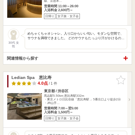
線、京急本…
営業時間 11:00～26:00
入浴料金 2,600円～
日帰り
女子旅・女子会
めちゃくちゃオシャレ。入り口からいい匂い。モダンな空間で、
サウナを満喫できました。 どのサウナもたっぷり汗がかけるの…
30代 女
性
関連情報から探す
Ledian Spa 恵比寿
お気に入
りに追加
4.0点
/ 1 件
東京都 / 渋谷区
馬込駅5.50km
恵比寿駅332m
・東京メトロ日比谷線「恵比寿駅 」5番出口より徒歩2分
・JR山手…
営業時間 7:00～翌5:00
入浴料金 1,500円～
日帰り
女子旅・女子会