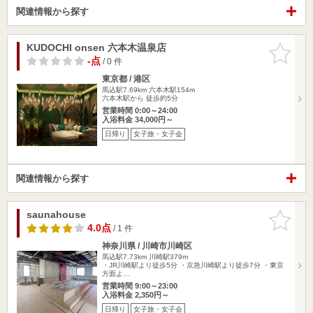
関連情報から探す
KUDOCHI onsen 六本木温泉店
お気に入
りに追加
-点
/ 0 件
東京都 / 港区
馬込駅7.69km
六本木駅154m
六本木駅から 徒歩約5分
営業時間 0:00～24:00
入浴料金 34,000円～
日帰り
女子旅・女子会
関連情報から探す
saunahouse
お気に入
りに追加
4.0点
/ 1 件
神奈川県 / 川崎市川崎区
馬込駅7.73km
川崎駅379m
・JR川崎駅より徒歩5分 ・京急川崎駅より徒歩7分 ・東京
方面よ…
営業時間 9:00～23:00
入浴料金 2,350円～
日帰り
女子旅・女子会