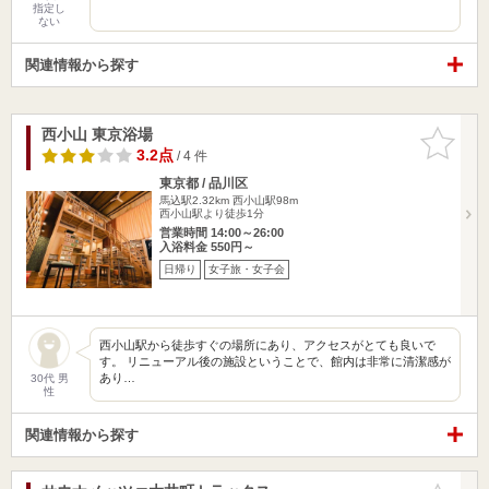
指定し
ない
関連情報から探す
西小山 東京浴場
お気に入
りに追加
3.2点
/ 4 件
東京都 / 品川区
馬込駅2.32km
西小山駅98m
西小山駅より徒歩1分
営業時間 14:00～26:00
入浴料金 550円～
日帰り
女子旅・女子会
西小山駅から徒歩すぐの場所にあり、アクセスがとても良いで
す。 リニューアル後の施設ということで、館内は非常に清潔感が
あり…
30代 男
性
関連情報から探す