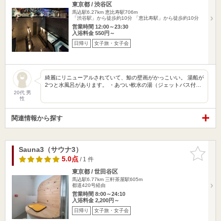
東京都 / 渋谷区
馬込駅6.27km
恵比寿駅706m
「渋谷駅」から徒歩約10分 「恵比寿駅」から徒歩約10分
営業時間 12:00～23:30
入浴料金 550円～
日帰り
女子旅・女子会
綺麗にリニューアルされていて、鯨の壁画がかっこいい。 湯船が
2つと水風呂があります。 ・あつい軟水の湯（ジェットバス付…
20代 男
性
関連情報から探す
Sauna3（サウナ3）
お気に入
りに追加
5.0点
/ 1 件
東京都 / 世田谷区
馬込駅6.77km
三軒茶屋駅605m
都道420号経由
営業時間 8:00～24:10
入浴料金 2,200円～
日帰り
女子旅・女子会