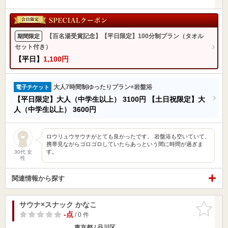
【百名湯受賞記念】【平日限定】100分制プラン（タオル
期間限定
セット付き）
【平日】
1,100円
大人7時間制ゆったりプラン+岩盤浴
電子チケット
【平日限定】大人（中学生以上）
3100円
【土日祝限定】大
人（中学生以上）
3600円
ロウリュウサウナがとても良かったです。 岩盤浴も空いていて、
携帯見ながらゴロゴロしていたらあっという間に時間が過ぎま
す。
30代 女
性
関連情報から探す
サウナ×スナック かなこ
お気に入
りに追加
-点
/ 0 件
東京都 / 品川区