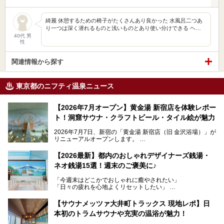
綺麗 休憩するための椅子がたくさんあり良かった 水風呂二つあ
り一つは深く潜れるものと浅いものとあり使い分けできる ヘ…
40代 男
性
関連情報から探す
東京都のニフティ温泉ニュース
【2026年7月オープン】黄金湯 新宿店を体験レポー
ト！洞窟サウナ・クラフトビール・タイル絵が魅力
2026年7月7日、新宿の「黄金湯 新宿店（旧 金沢浴場）」が
リニューアルオープンします。
レトロでノスタルジックなタイル絵はそのまま、昔からここ
【2026最新】都内のおしゃれデザイナーズ銭湯・
を知る地元の人にも、新しく足を運んでくれる人にも愛され
ネオ銭湯15選！週末のご褒美に♪
る、今の時代の"銭湯"として生まれ変わりました。洞窟のよ
うなユニークなサウナ、自家醸造のクラフトビールが飲める
「今週末はどこかでおしゃれに癒やされたい」
ビアバーなど、新しく登場したスポットも併せて紹介しま
「日々の疲れを心地よくリセットしたい」
す。充実した設備があるのに、基本の入浴料が銭湯価格の5
──そんなときにおすすめなのが、今、都内で大きなブーム
50円というのも嬉しすぎます！
となっている新しいスタイルの銭湯です。
【サウナメッツァ大井町トラックス 現地レポ】日
本初のトラムサウナや充実の温浴が魅力！
最近、SNSやメディアで「デザイナーズ銭湯」や「ネオ銭
湯」という言葉をよく耳にしませんか？