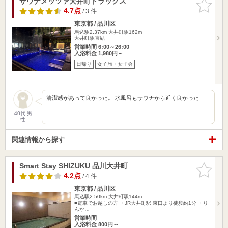
サウナメッツァ大井町トラックス
お気に入
りに追加
4.7点
/ 3 件
東京都 / 品川区
馬込駅2.37km
大井町駅162m
大井町駅直結
営業時間 6:00～26:00
入浴料金 1,980円～
日帰り
女子旅・女子会
清潔感があって良かった。 水風呂もサウナから近く良かった
40代 男
性
関連情報から探す
Smart Stay SHIZUKU 品川大井町
お気に入
りに追加
4.2点
/ 4 件
東京都 / 品川区
馬込駅2.50km
大井町駅144m
■電車でお越しの方 ・JR大井町駅 東口より徒歩約1分 ・り
んか…
営業時間
入浴料金 800円～