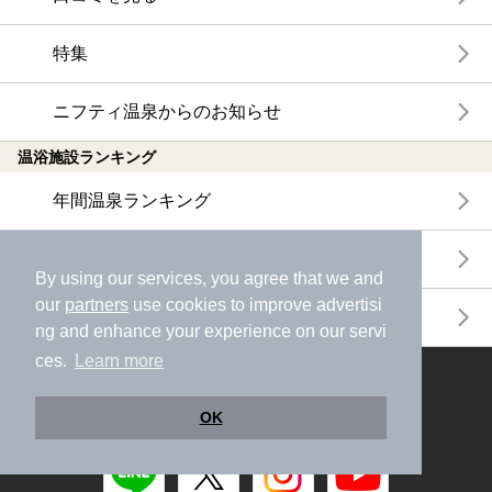
特集
ニフティ温泉からのお知らせ
温浴施設ランキング
年間温泉ランキング
月間温泉ランキング
By using our services, you agree that we and
our
partners
use cookies to improve advertisi
サウナランキング
ng and enhance your experience on our servi
ces.
Learn more
ニフティ温泉公式アカウントをフォローして
おトク情報やクーポン情報を受け取ろう
OK