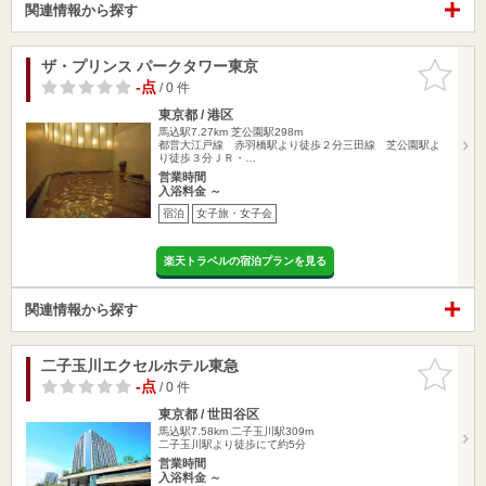
関連情報から探す
ザ・プリンス パークタワー東京
お気に入
りに追加
-点
/ 0 件
東京都 / 港区
馬込駅7.27km
芝公園駅298m
都営大江戸線 赤羽橋駅より徒歩２分三田線 芝公園駅よ
り徒歩３分ＪＲ・…
営業時間
入浴料金 ～
宿泊
女子旅・女子会
楽天トラベルの宿泊プランを見る
関連情報から探す
二子玉川エクセルホテル東急
お気に入
りに追加
-点
/ 0 件
東京都 / 世田谷区
馬込駅7.58km
二子玉川駅309m
二子玉川駅より徒歩にて約5分
営業時間
入浴料金 ～