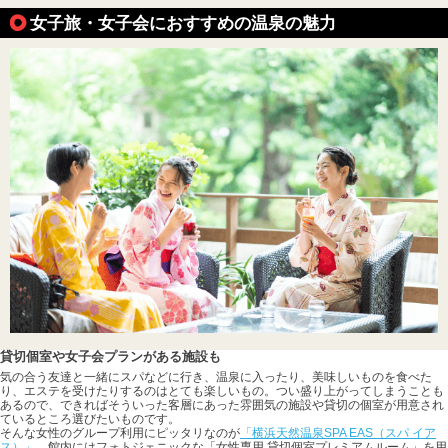
女子旅・女子会におすすめの温泉の魅力
貸切個室や女子会プランがある施設も
気の合う友達と一緒にスパなどに行き、温泉に入ったり、美味しいものを食べた
り、エステを受けたりするのはとても楽しいもの。つい盛り上がってしまうことも
あるので、できればそういった客層にあった雰囲気の施設や貸切の個室が用意され
ているところ選びたいものです。
そんな女性のグループ利用にピッタリなのが
「横浜天然温泉SPA EAS（スパ イア
ス）」
。館内にはフォトジェニックな「女性専用 貸切個室プレミアムルーム」を用