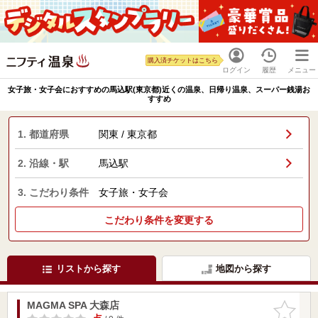
購入済チケットはこちら
ログイン
履歴
メニュー
女子旅・女子会におすすめの馬込駅(東京都)近くの温泉、日帰り温泉、スーパー銭湯お
すすめ
1. 都道府県
関東 / 東京都
2. 沿線・駅
馬込駅
3. こだわり条件
女子旅・女子会
こだわり条件を変更する
リストから探す
地図から探す
MAGMA SPA 大森店
お気に入
りに追加