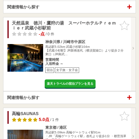
関連情報から探す
天然温泉 徳川・鷹狩の湯 スーパーホテルＰｒｅｍ
お気に入
ｉｅｒ武蔵小杉駅前
りに追加
-点
/ 0 件
神奈川県 / 川崎市中原区
馬込駅5.02km
武蔵小杉駅104m
【武蔵小杉駅】JR新南改札（横須賀線口）より徒歩２分
東口（JR南武…
営業時間
入浴料金 ～
宿泊
女子旅・女子会
楽天トラベルの宿泊プランを見る
関連情報から探す
高輪SAUNAS
お気に入
りに追加
5.0点
/ 1 件
東京都 / 港区
馬込駅5.09km
高輪ゲートウェイ駅91m
・JR「高輪ゲートウェイ駅」改札より徒歩1分 ・都営浅草