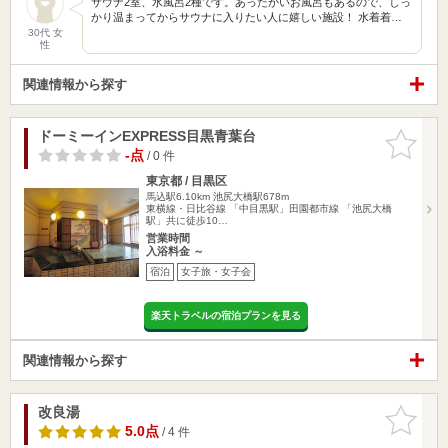
サウナ2室、水風呂2種です。あったかいお風呂もあるので、しっ
かり温まってからサウナに入りたい人に嬉しい施設！ 水着着…
30代 女
性
関連情報から探す
ドーミーインEXPRESS目黒青葉台
お気に入
りに追加
-点
/ 0 件
東京都 / 目黒区
馬込駅6.10km
池尻大橋駅678m
東横線・日比谷線 「中目黒駅」田園都市線 「池尻大橋
駅」共に徒歩10…
営業時間
入浴料金 ～
宿泊
女子旅・女子会
楽天トラベルの宿泊プランを見る
関連情報から探す
改良湯
お気に入
りに追加
5.0点
/ 4 件