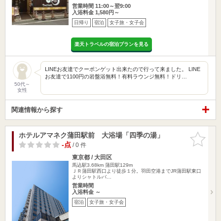
営業時間 11:00～翌9:00
入浴料金 1,580円～
日帰り
宿泊
女子旅・女子会
楽天トラベルの宿泊プランを見る
LINEお友達でクーポンゲット出来たので行って来ました。 LINE
お友達で1100円の岩盤浴無料！有料ラウンジ無料！ドリ…
50代～
女性
関連情報から探す
ホテルアマネク蒲田駅前 大浴場「四季の湯」
お気に入
りに追加
-点
/ 0 件
東京都 / 大田区
馬込駅3.68km
蒲田駅129m
ＪＲ蒲田駅西口より徒歩１分。羽田空港までJR蒲田駅東口
よりシャトルバ…
営業時間
入浴料金 ～
宿泊
女子旅・女子会