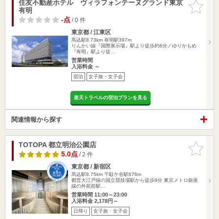
住友不動産ホテル ヴィラフォンテーヌグランド東京
お気に入
有明
りに追加
-点
/ 0 件
東京都 / 江東区
馬込駅8.73km
有明駅397m
りんかい線『国際展示場』駅より徒歩約6分／ゆりかもめ
『有明』駅より徒…
営業時間
入浴料金 ～
宿泊
女子旅・女子会
楽天トラベルの宿泊プランを見る
関連情報から探す
TOTOPA 都立明治公園店
お気に入
りに追加
5.0点
/ 2 件
東京都 / 新宿区
馬込駅8.75km
千駄ケ谷駅676m
都営大江戸線の国立競技場駅から徒歩9分 東京メトロ銀座
線の外苑前駅…
営業時間 11:00～23:00
入浴料金 2,178円～
日帰り
女子旅・女子会