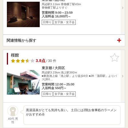
馬込駅3.11km
青物横丁駅43m
青物横丁駅よりすぐ
営業時間 9:00～23:59
入浴料金 16,000円～
日帰り
女子旅・女子会
関連情報から探す
桜館
お気に入
りに追加
3.8点
/ 30 件
東京都 / 大田区
馬込駅3.23km
池上駅392m
■東急池上線「池上駅」より徒歩6分 ■JR「蒲田駅」よりバ
ス[井0…
営業時間 12:00～25:00
入浴料金 550円～
日帰り
女子旅・女子会
黒湯温泉がとても気持ち良い。 土日には2階お食事処のラーメン
がおすすめ🍜
40代 男
性