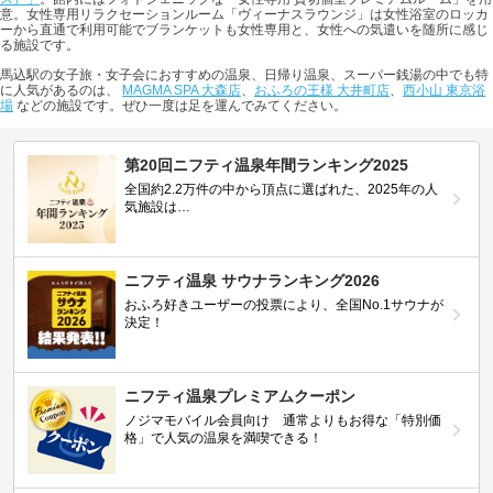
意。女性専用リラクセーションルーム「ヴィーナスラウンジ」は女性浴室のロッカ
ーから直通で利用可能でブランケットも女性専用と、女性への気遣いを随所に感じ
る施設です。
馬込駅の女子旅・女子会におすすめの温泉、日帰り温泉、スーパー銭湯の中でも特
に人気があるのは、
MAGMA SPA 大森店
、
おふろの王様 大井町店
、
西小山 東京浴
場
などの施設です。ぜひ一度は足を運んでみてください。
第20回ニフティ温泉年間ランキング2025
全国約2.2万件の中から頂点に選ばれた、2025年の人
気施設は…
ニフティ温泉 サウナランキング2026
おふろ好きユーザーの投票により、全国No.1サウナが
決定！
ニフティ温泉プレミアムクーポン
ノジマモバイル会員向け 通常よりもお得な「特別価
格」で人気の温泉を満喫できる！