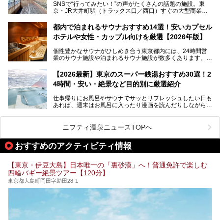
SNSで“行ってみたい！”の声がたくさんの話題の施設。東
京・JR大井町駅（トラックス口／西口）すぐの大型商業施
本記事では、そもそもこれらがどんな銭湯なのか、その気に
設・大井町 トラックスに、2026年3月28日、「サウナメッ
なる違いを分かりやすく解説！さらに、都内で絶対に外せな
ツァ大井町トラックス」がニューオープン。施設の様子をレ
いおしゃれな名店15選を、おすすめの順番で一挙にご紹介
都内で泊まれるサウナおすすめ14選！安いカプセル
ポ―トします。
します。
ホテルや女性・カップル向けを厳選【2026年版】
個性豊かなサウナがひしめき合う東京都内には、24時間営
業のサウナ施設や泊まれるサウナ施設が数多くあります。
終電を逃した深夜の利用に限らず、時間を気にしないサウナ
を旅の目的とする「サ旅」や自分へのご褒美のための宿泊な
【2026最新】東京のスーパー銭湯おすすめ30選！2
ど、自分の好きなタイミングで好きなだけサ活ができるのが
4時間・安い・絶景など目的別に厳選紹介
魅力です。
仕事帰りにお風呂やサウナでサッとリフレッシュしたい日も
最近では、男性専用施設だけでなく、カップルや女性に嬉し
あれば、週末はお風呂に入ったり漫画を読んだりしながら一
い個室サウナも増えてきました。
日中ダラダラ過ごしたい日もあると思います。
この記事では、東京都内にある24時間営業のサウナの中か
また、終電を逃してしまい、「このまま朝までゆっくりでき
ら、特におすすめしたい施設14選をご紹介します。
ニフティ温泉ニュースTOPへ
る場所があれば」と探した経験がある人も多いのではないで
宿泊可能な施設もピックアップしているので、ぜひチェック
しょうか。
してみてください。
おすすめのアクティビティ情報
そこで本記事では、東京でおすすめのスーパー銭湯を、目的
別に厳選した30施設からご紹介します。
【東京・伊豆大島】日本唯一の「裏砂漠」へ！普通免許で楽しむ
24時間営業で宿泊できる施設や、1,000円以下で楽しめる安
四輪バギー絶景ツアー【120分】
い施設、デートや休日レジャーにもぴったりなエンタメ要素
が充実した施設など、利用のシーンに合わせて参考にしてく
東京都大島町岡田字助田28-1
ださい。