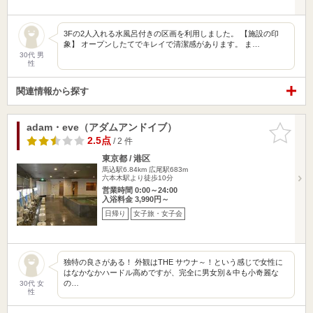
3Fの2人入れる水風呂付きの区画を利用しました。 【施設の印
象】 オープンしたてでキレイで清潔感があります。 ま…
30代 男
性
関連情報から探す
adam・eve（アダムアンドイブ）
お気に入
りに追加
2.5点
/ 2 件
東京都 / 港区
馬込駅6.84km
広尾駅683m
六本木駅より徒歩10分
営業時間 0:00～24:00
入浴料金 3,990円～
日帰り
女子旅・女子会
独特の良さがある！ 外観はTHE サウナ～！という感じで女性に
はなかなかハードル高めですが、完全に男女別＆中も小奇麗な
の…
30代 女
性