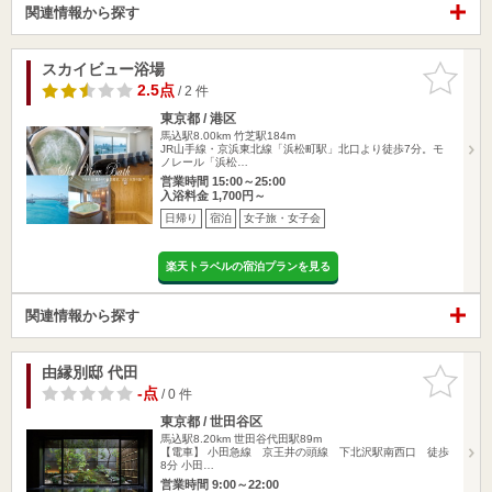
関連情報から探す
スカイビュー浴場
お気に入
りに追加
2.5点
/ 2 件
東京都 / 港区
馬込駅8.00km
竹芝駅184m
JR山手線・京浜東北線「浜松町駅」北口より徒歩7分。モ
ノレール「浜松…
営業時間 15:00～25:00
入浴料金 1,700円～
日帰り
宿泊
女子旅・女子会
楽天トラベルの宿泊プランを見る
関連情報から探す
由縁別邸 代田
お気に入
りに追加
-点
/ 0 件
東京都 / 世田谷区
馬込駅8.20km
世田谷代田駅89m
【電車】 小田急線 京王井の頭線 下北沢駅南西口 徒歩
8分 小田…
営業時間 9:00～22:00