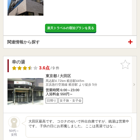
楽天トラベルの宿泊プランを見る
関連情報から探す
幸の湯
お気に入
りに追加
3.6点
/ 9 件
東京都 / 大田区
馬込駅4.72km
糀谷駅445m
京浜急行空港線 糀谷駅 より徒歩 5分
営業時間 6:00～23:00
入浴料金 550円～
日帰り
女子旅・女子会
大田区最高です。 コロナのせいで外出自粛ですが、銭湯は営業中
です。 子供の日にお邪魔しました。 ここは黒湯ではな…
50代～
女性