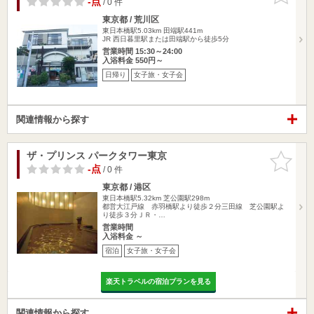
-点
/ 0 件
東京都 / 荒川区
東日本橋駅5.03km
田端駅441m
JR 西日暮里駅または田端駅から徒歩5分
営業時間 15:30～24:00
入浴料金 550円～
日帰り
女子旅・女子会
関連情報から探す
ザ・プリンス パークタワー東京
お気に入
りに追加
-点
/ 0 件
東京都 / 港区
東日本橋駅5.32km
芝公園駅298m
都営大江戸線 赤羽橋駅より徒歩２分三田線 芝公園駅よ
り徒歩３分ＪＲ・…
営業時間
入浴料金 ～
宿泊
女子旅・女子会
楽天トラベルの宿泊プランを見る
関連情報から探す