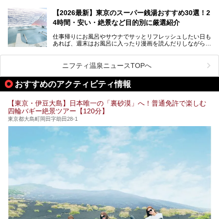
終電を逃した深夜の利用に限らず、時間を気にしないサウナ
を旅の目的とする「サ旅」や自分へのご褒美のための宿泊な
【2026最新】東京のスーパー銭湯おすすめ30選！2
ど、自分の好きなタイミングで好きなだけサ活ができるのが
4時間・安い・絶景など目的別に厳選紹介
魅力です。
仕事帰りにお風呂やサウナでサッとリフレッシュしたい日も
最近では、男性専用施設だけでなく、カップルや女性に嬉し
あれば、週末はお風呂に入ったり漫画を読んだりしながら一
い個室サウナも増えてきました。
日中ダラダラ過ごしたい日もあると思います。
この記事では、東京都内にある24時間営業のサウナの中か
また、終電を逃してしまい、「このまま朝までゆっくりでき
ら、特におすすめしたい施設14選をご紹介します。
ニフティ温泉ニュースTOPへ
る場所があれば」と探した経験がある人も多いのではないで
宿泊可能な施設もピックアップしているので、ぜひチェック
しょうか。
してみてください。
おすすめのアクティビティ情報
そこで本記事では、東京でおすすめのスーパー銭湯を、目的
別に厳選した30施設からご紹介します。
【東京・伊豆大島】日本唯一の「裏砂漠」へ！普通免許で楽しむ
24時間営業で宿泊できる施設や、1,000円以下で楽しめる安
四輪バギー絶景ツアー【120分】
い施設、デートや休日レジャーにもぴったりなエンタメ要素
が充実した施設など、利用のシーンに合わせて参考にしてく
東京都大島町岡田字助田28-1
ださい。