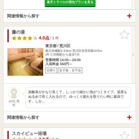
楽天トラベルの宿泊プランを見る
関連情報から探す
藤の湯
お気に入
りに追加
4.0点
/ 1 件
東京都 / 荒川区
東日本橋駅4.53km
荒川区役所前駅405m
JR 三河島駅から徒歩7分
営業時間 14:00～24:00
入浴料金 550円～
日帰り
女子旅・女子会
炭酸泉がかなり良くて、しっかり細かい泡がつくタイプ。温度も
ぬるめで長く入れるので、ゆっくり疲れを取りたい時に最高で
す。しか…
40代 男
性
関連情報から探す
スカイビュー浴場
お気に入
りに追加