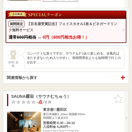
【百名湯受賞記念】フェイスタオル1枚＆ビネガードリン
期間限定
ク無料サービス
通常
600円相当
→
0円（600円相当お得！）
コンパクトな造りですが、サウナも2つあり楽しめる。水風呂は
冷たすぎないため入りやすい。長時間滞在よりも短時間で行くの
がおす…
30代 女
性
関連情報から探す
SAUNA霧宙（サウナむちゅう）
お気に入
りに追加
-点
/ 0 件
東京都 / 墨田区
東日本橋駅1.10km
両国駅350m
両国駅より徒歩3分
営業時間 8:30～26:10
入浴料金 5,000円～