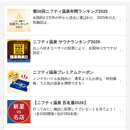
第20回ニフティ温泉年間ランキング2025
全国約2.2万件の中から頂点に選ばれた、2025年の人
気施設は…
ニフティ温泉 サウナランキング2026
おふろ好きユーザーの投票により、全国No.1サウナが
決定！
ニフティ温泉プレミアムクーポン
ノジマモバイル会員向け 通常よりもお得な「特別価
格」で人気の温泉を満喫できる！
【ニフティ温泉 百名湯2026】
行ってみたい施設に投票してプレゼントを当てよう！
（全10回開催 / 合計260名様）