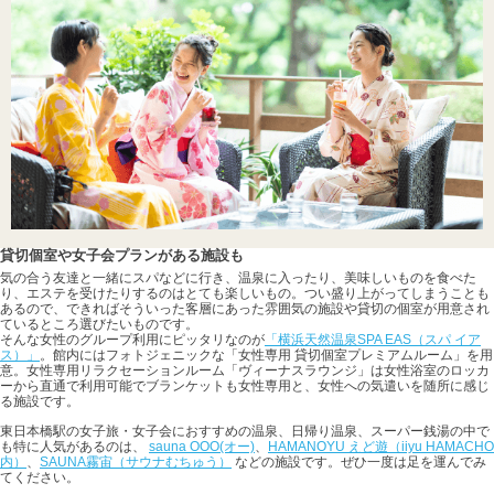
貸切個室や女子会プランがある施設も
気の合う友達と一緒にスパなどに行き、温泉に入ったり、美味しいものを食べた
り、エステを受けたりするのはとても楽しいもの。つい盛り上がってしまうことも
あるので、できればそういった客層にあった雰囲気の施設や貸切の個室が用意され
ているところ選びたいものです。
そんな女性のグループ利用にピッタリなのが
「横浜天然温泉SPA EAS（スパ イア
ス）」
。館内にはフォトジェニックな「女性専用 貸切個室プレミアムルーム」を用
意。女性専用リラクセーションルーム「ヴィーナスラウンジ」は女性浴室のロッカ
ーから直通で利用可能でブランケットも女性専用と、女性への気遣いを随所に感じ
る施設です。
東日本橋駅の女子旅・女子会におすすめの温泉、日帰り温泉、スーパー銭湯の中で
も特に人気があるのは、
sauna OOO(オー)
、
HAMANOYU えど遊（iiyu HAMACHO
内）
、
SAUNA霧宙（サウナむちゅう）
などの施設です。ぜひ一度は足を運んでみ
てください。