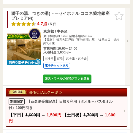
獅子の湯、つきの湯(トーセイホテル ココネ築地銀座
お気に入
プレミア内)
りに追加
4.7点
/ 6 件
東京都 / 中央区
東日本橋駅3.37km
築地市場駅407m
【電車】 都営大江戸線『築地市場』駅 A1番出口 徒歩
約5分 東…
営業時間 10:00～24:00
入浴料金 1,600円～
日帰り
宿泊
女子旅・女子会
電子チケットあり
楽天トラベルの宿泊プランを見る
【百名湯受賞記念】日帰り利用（タオル＋バスタオル
期間限定
付）100円引き
【平日】
1,600円
→
1,500円
【土日祝】
1,700円
→
1,600
円