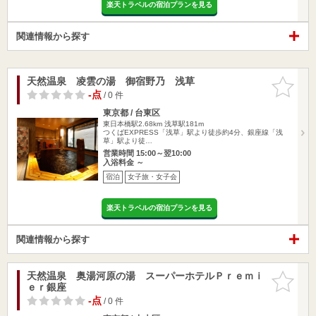
楽天トラベルの宿泊プランを見る
関連情報から探す
天然温泉 凌雲の湯 御宿野乃 浅草
お気に入
りに追加
-点
/ 0 件
東京都 / 台東区
東日本橋駅2.68km
浅草駅181m
つくばEXPRESS「浅草」駅より徒歩約4分、銀座線「浅
草」駅より徒…
営業時間 15:00～翌10:00
入浴料金 ～
宿泊
女子旅・女子会
楽天トラベルの宿泊プランを見る
関連情報から探す
天然温泉 奥湯河原の湯 スーパーホテルＰｒｅｍｉ
お気に入
ｅｒ銀座
りに追加
-点
/ 0 件