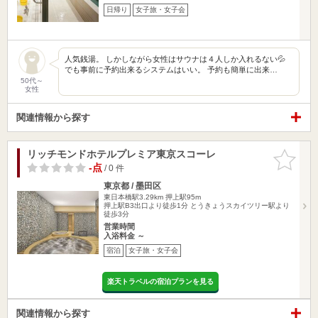
日帰り
女子旅・女子会
人気銭湯。 しかしながら女性はサウナは４人しか入れるない💦
でも事前に予約出来るシステムはいい。 予約も簡単に出来…
50代～
女性
関連情報から探す
リッチモンドホテルプレミア東京スコーレ
お気に入
りに追加
-点
/ 0 件
東京都 / 墨田区
東日本橋駅3.29km
押上駅95m
押上駅B3出口より徒歩1分 とうきょうスカイツリー駅より
徒歩3分
営業時間
入浴料金 ～
宿泊
女子旅・女子会
楽天トラベルの宿泊プランを見る
関連情報から探す