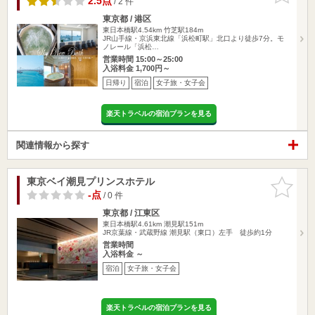
2.5点
/ 2 件
東京都 / 港区
東日本橋駅4.54km
竹芝駅184m
JR山手線・京浜東北線「浜松町駅」北口より徒歩7分。モ
ノレール「浜松…
営業時間 15:00～25:00
入浴料金 1,700円～
日帰り
宿泊
女子旅・女子会
楽天トラベルの宿泊プランを見る
関連情報から探す
東京ベイ潮見プリンスホテル
お気に入
りに追加
-点
/ 0 件
東京都 / 江東区
東日本橋駅4.61km
潮見駅151m
JR京葉線・武蔵野線 潮見駅（東口）左手 徒歩約1分
営業時間
入浴料金 ～
宿泊
女子旅・女子会
楽天トラベルの宿泊プランを見る