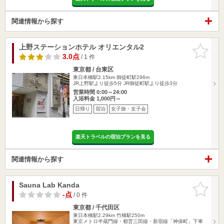
関連情報から探す
上野ステーションホテル オリエンタル2
お気に入
りに追加
3.0点
/ 1 件
東京都 / 台東区
東日本橋駅2.15km
御徒町駅296m
JR上野駅より徒歩5分 JR御徒町駅より徒歩3分
営業時間 0:00～24:00
入浴料金 1,000円～
日帰り
宿泊
女子旅・女子会
楽天トラベルの宿泊プランを見る
関連情報から探す
Sauna Lab Kanda
お気に入
りに追加
-点
/ 0 件
東京都 / 千代田区
東日本橋駅2.29km
竹橋駅250m
東京メトロ半蔵門線・都営三田線・新宿線「神保町」下車