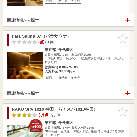
日帰り
女子旅・女子会
関連情報から探す
Para Sauna 37（パラサウナ）
お気に入
りに追加
-点
/ 0 件
東京都 / 千代田区
東日本橋駅1.58km
末広町駅105m
・御徒町駅より徒歩5分 ・秋葉原駅より徒歩7分 ・末広町
駅より徒…
営業時間 0:00～24:00
入浴料金 33,000円～
日帰り
女子旅・女子会
関連情報から探す
RAKU SPA 1010 神田（らくスパ1010神田）
お気に入
りに追加
3.9点
/ 95 件
東京都 / 千代田区
東日本橋駅1.67km
御茶ノ水駅316m
JR中央線・総武線「御茶ノ水駅」聖橋口より徒歩5分 東京
メトロ千代…