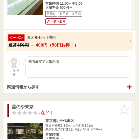
営業時間 11:00～翌8:00
入浴料金 600円～
日帰り
女子旅・女子会
クーポンあり
タオルセット割引
クーポン
通常
450円
→
400円（50円お得！）
都内最安で人気浴場
20代 男
性
関連情報から探す
星のや東京
お気に入
りに追加
-点
/ 0 件
東京都 / 千代田区
東日本橋駅1.86km
大手町駅151m
東京駅丸の内北口より徒歩10分（850m）
営業時間
入浴料金 ～