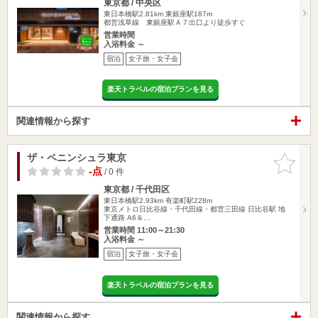
東京都 / 中央区
東日本橋駅2.81km
東銀座駅187m
都営浅草線 東銀座駅Ａ７出口より徒歩すぐ
営業時間
入浴料金 ～
宿泊
女子旅・女子会
楽天トラベルの宿泊プランを見る
関連情報から探す
ザ・ペニンシュラ東京
お気に入
りに追加
-点
/ 0 件
東京都 / 千代田区
東日本橋駅2.93km
有楽町駅228m
東京メトロ日比谷線・千代田線・都営三田線 日比谷駅 地
下通路 A6＆…
営業時間 11:00～21:30
入浴料金 ～
宿泊
女子旅・女子会
楽天トラベルの宿泊プランを見る
関連情報から探す