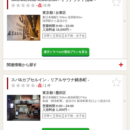
りに追加
-点
/ 0 件
東京都 / 台東区
東日本橋駅2.50km
浅草駅96m
浅草駅から徒歩2分
営業時間 9:00～23:00
入浴料金 16,000円～
日帰り
宿泊
女子旅・女子会
楽天トラベルの宿泊プランを見る
関連情報から探す
スパ&カプセルイン - リアルサウナ錦糸町 -
お気に入
りに追加
-点
/ 1 件
東京都 / 墨田区
東日本橋駅2.54km
錦糸町駅274m
各線「錦糸町駅」徒歩2分 錦糸町駅北口より徒歩2分
営業時間 0:00～24:00
入浴料金 1,300円～
日帰り
宿泊
女子旅・女子会