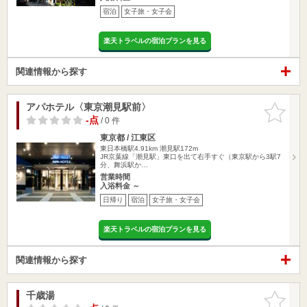
宿泊
女子旅・女子会
楽天トラベルの宿泊プランを見る
関連情報から探す
アパホテル〈東京潮見駅前〉
お気に入
りに追加
-点
/ 0 件
東京都 / 江東区
東日本橋駅4.91km
潮見駅172m
JR京葉線「潮見駅」東口を出て右手すぐ（東京駅から3駅7
分、舞浜駅か…
営業時間
入浴料金 ～
日帰り
宿泊
女子旅・女子会
楽天トラベルの宿泊プランを見る
関連情報から探す
千歳湯
お気に入
りに追加