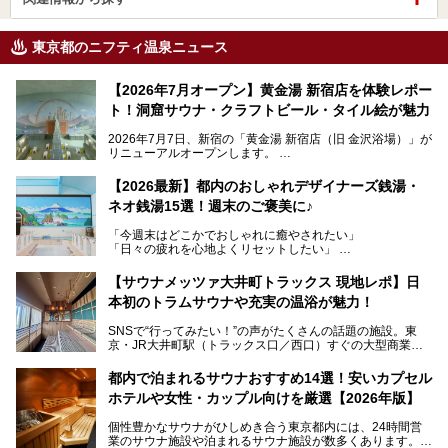
東京都のニフティ温泉ニュース
【2026年7月オープン】黄金湯 新宿店を体験レポー
ト！洞窟サウナ・クラフトビール・タイル絵が魅力
2026年7月7日、新宿の「黄金湯 新宿店（旧 金沢浴場）」が
リニューアルオープンします。
レトロでノスタルジックなタイル絵はそのまま、昔からここ
【2026最新】都内のおしゃれデザイナーズ銭湯・
を知る地元の人にも、新しく足を運んでくれる人にも愛され
ネオ銭湯15選！週末のご褒美に♪
る、今の時代の"銭湯"として生まれ変わりました。洞窟のよ
うなユニークなサウナ、自家醸造のクラフトビールが飲める
「今週末はどこかでおしゃれに癒やされたい」
ビアバーなど、新しく登場したスポットも併せて紹介しま
「日々の疲れを心地よくリセットしたい」
す。充実した設備があるのに、基本の入浴料が銭湯価格の5
──そんなときにおすすめなのが、今、都内で大きなブーム
50円というのも嬉しすぎます！
となっている新しいスタイルの銭湯です。
【サウナメッツァ大井町トラックス 現地レポ】日
本初のトラムサウナや充実の温浴が魅力！
最近、SNSやメディアで「デザイナーズ銭湯」や「ネオ銭
湯」という言葉をよく耳にしませんか？
SNSで“行ってみたい！”の声がたくさんの話題の施設。東
京・JR大井町駅（トラックス口／西口）すぐの大型商業施
本記事では、そもそもこれらがどんな銭湯なのか、その気に
設・大井町 トラックスに、2026年3月28日、「サウナメッ
なる違いを分かりやすく解説！さらに、都内で絶対に外せな
ツァ大井町トラックス」がニューオープン。施設の様子をレ
いおしゃれな名店15選を、おすすめの順番で一挙にご紹介
都内で泊まれるサウナおすすめ14選！安いカプセル
ポ―トします。
します。
ホテルや女性・カップル向けを厳選【2026年版】
個性豊かなサウナがひしめき合う東京都内には、24時間営
業のサウナ施設や泊まれるサウナ施設が数多くあります。