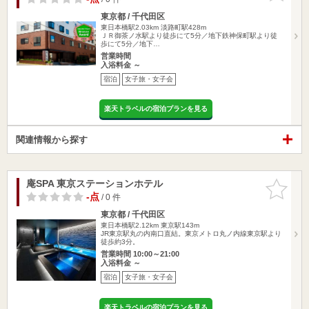
東京都 / 千代田区
東日本橋駅2.03km
淡路町駅428m
ＪＲ御茶ノ水駅より徒歩にて5分／地下鉄神保町駅より徒
歩にて5分／地下…
営業時間
入浴料金 ～
宿泊
女子旅・女子会
楽天トラベルの宿泊プランを見る
関連情報から探す
庵SPA 東京ステーションホテル
お気に入
りに追加
-点
/ 0 件
東京都 / 千代田区
東日本橋駅2.12km
東京駅143m
JR東京駅丸の内南口直結。東京メトロ丸ノ内線東京駅より
徒歩約3分。
営業時間 10:00～21:00
入浴料金 ～
宿泊
女子旅・女子会
楽天トラベルの宿泊プランを見る