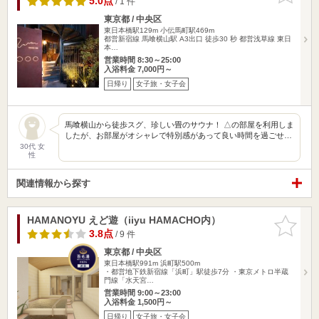
5.0点
/ 1 件
東京都 / 中央区
東日本橋駅129m
小伝馬町駅469m
都営新宿線 馬喰横山駅 A3出口 徒歩30 秒 都営浅草線 東日
本…
営業時間 8:30～25:00
入浴料金 7,000円～
日帰り
女子旅・女子会
馬喰横山から徒歩スグ、珍しい畳のサウナ！ △の部屋を利用しま
したが、お部屋がオシャレで特別感があって良い時間を過ごせ…
30代 女
性
関連情報から探す
HAMANOYU えど遊（iiyu HAMACHO内）
お気に入
りに追加
3.8点
/ 9 件
東京都 / 中央区
東日本橋駅991m
浜町駅500m
・都営地下鉄新宿線「浜町」駅徒歩7分 ・東京メトロ半蔵
門線「水天宮…
営業時間 9:00～23:00
入浴料金 1,500円～
日帰り
女子旅・女子会