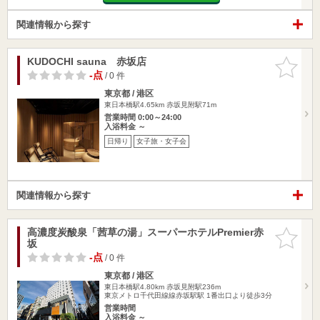
関連情報から探す
KUDOCHI sauna 赤坂店
お気に入
りに追加
-点
/ 0 件
東京都 / 港区
東日本橋駅4.65km
赤坂見附駅71m
営業時間 0:00～24:00
入浴料金 ～
日帰り
女子旅・女子会
関連情報から探す
高濃度炭酸泉「茜草の湯」スーパーホテルPremier赤
お気に入
坂
りに追加
-点
/ 0 件
東京都 / 港区
東日本橋駅4.80km
赤坂見附駅236m
東京メトロ千代田線線赤坂駅駅 1番出口より徒歩3分
営業時間
入浴料金 ～