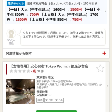
日帰り利用料金（タオル＋バスタオル付）100円引き
電子チケット
【平日】大人（中学生以上）
1600円
→
1500円
【平日】小
学生
800円
→
700円
【土日祝】大人（中学生以上）
1700
円
→
1600円
【土日祝】小学生
850円
→
750円
夕方までの時間調整で利用しました。 施設は２階ですが、喫煙所
は地下１階なので、喫煙者は不便です。 無料の飲み物が充実し…
50代～
男性
関連情報から探す
【女性専用】安心お宿 Tokyo Woman 銀座汐留店
お気に入
りに追加
-点
/ 0 件
東京都 / 港区
東日本橋駅4.29km
汐留駅387m
JR新橋駅・烏森口より徒歩約4分 都営地下鉄「新橋駅」か
ら徒歩約7…
営業時間
入浴料金 ～
宿泊
女子旅・女子会