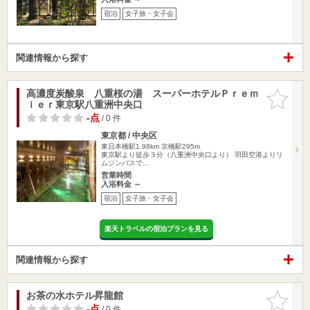
宿泊
女子旅・女子会
関連情報から探す
高濃度炭酸泉 八重桜の湯 スーパーホテルＰｒｅｍ
お気に入
ｉｅｒ東京駅八重洲中央口
りに追加
-点
/ 0 件
東京都 / 中央区
東日本橋駅1.98km
京橋駅295m
東京駅より徒歩３分（八重洲中央口より） 羽田空港よりリ
ムジンバスで…
営業時間
入浴料金 ～
宿泊
女子旅・女子会
楽天トラベルの宿泊プランを見る
関連情報から探す
お茶の水ホテル昇龍館
お気に入
りに追加
-点
/ 0 件