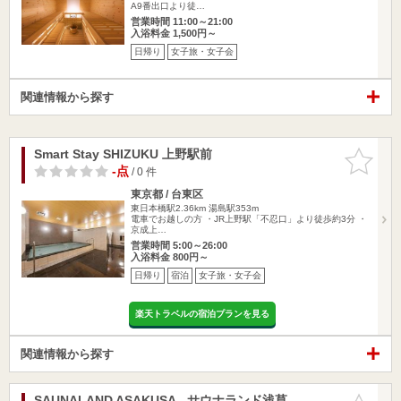
A9番出口より徒…
営業時間 11:00～21:00
入浴料金 1,500円～
日帰り
女子旅・女子会
関連情報から探す
Smart Stay SHIZUKU 上野駅前
お気に入
りに追加
-点
/ 0 件
東京都 / 台東区
東日本橋駅2.36km
湯島駅353m
電車でお越しの方 ・JR上野駅「不忍口」より徒歩約3分 ・
京成上…
営業時間 5:00～26:00
入浴料金 800円～
日帰り
宿泊
女子旅・女子会
楽天トラベルの宿泊プランを見る
関連情報から探す
SAUNALAND ASAKUSA - サウナランド浅草 -
お気に入