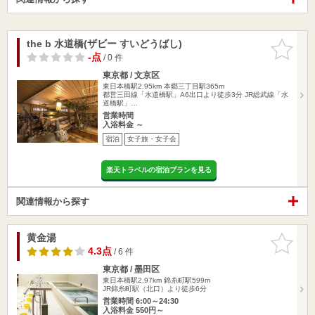
the b 水道橋(ザビー すいどうばし)
お気に入
りに追加
-点
/ 0 件
東京都 / 文京区
東日本橋駅2.95km
本郷三丁目駅365m
都営三田線「水道橋駅」A6出口より徒歩3分 JR総武線「水
道橋駅」…
営業時間
入浴料金 ～
宿泊
女子旅・女子会
楽天トラベルの宿泊プランを見る
関連情報から探す
黄金湯
お気に入
りに追加
4.3点
/ 6 件
東京都 / 墨田区
東日本橋駅2.97km
錦糸町駅599m
JR錦糸町駅（北口）より徒歩6分
営業時間 6:00～24:30
入浴料金 550円～