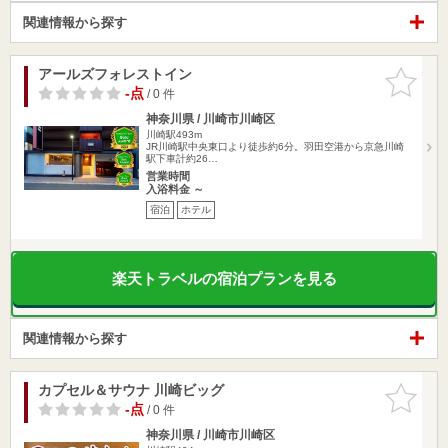
関連情報から探す
アールズフォレストイン
お気に入
りに追加
-点
/ 0 件
神奈川県 / 川崎市川崎区
川崎駅493m
JR川崎駅中央東口より徒歩約6分。羽田空港から京急川崎
駅下車計約26…
営業時間
入浴料金 ～
宿泊
ホテル
楽天トラベルの宿泊プランを見る
関連情報から探す
カプセル＆サウナ 川崎ビッグ
お気に入
りに追加
-点
/ 0 件
神奈川県 / 川崎市川崎区