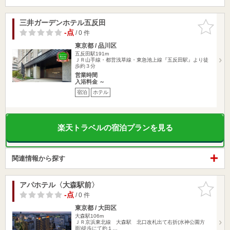
三井ガーデンホテル五反田
お気に入
りに追加
-点
/ 0 件
東京都 / 品川区
五反田駅191m
ＪＲ山手線・都営浅草線・東急池上線『五反田駅』より徒
歩約３分
営業時間
入浴料金 ～
宿泊
ホテル
楽天トラベルの宿泊プランを見る
関連情報から探す
アパホテル〈大森駅前〉
お気に入
りに追加
-点
/ 0 件
東京都 / 大田区
大森駅106m
ＪＲ京浜東北線 大森駅 北口改札出て右折(水神公園方
面)徒歩にて約１…