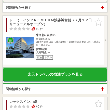
関連情報から探す
ドーミーインＰＲＥＭＩＵＭ渋谷神宮前（７月１２日
お気に入
リニューアルオープン）
りに追加
-点
/ 0 件
東京都 / 渋谷区
原宿駅595m
JR渋谷駅東口から徒歩10分・JR原宿駅表参道口から徒歩9
分・東京メ…
営業時間
入浴料金 ～
宿泊
ホテル
楽天トラベルの宿泊プランを見る
関連情報から探す
レックスイン川崎
お気に入
りに追加
-点
/ 0 件