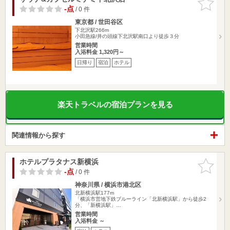
りに追加
-点
/ 0 件
東京都 / 世田谷区
下北沢駅266m
小田急線/井の頭線下北沢駅南口より徒歩３分
営業時間
入浴料金 1,320円～
日帰り
宿泊
ホテル
楽天トラベルの宿泊プランを見る
関連情報から探す
ホテルプラタナス新横浜
お気に入
りに追加
-点
/ 0 件
神奈川県 / 横浜市港北区
北新横浜駅177m
「横浜市営地下鉄ブルーライン「北新横浜駅」から徒歩2
分、「新横浜駅」…
営業時間
入浴料金 ～