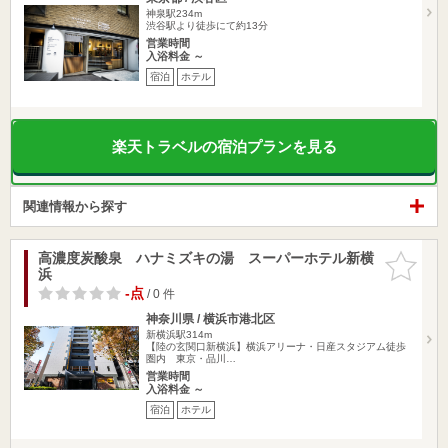
神泉駅234m
渋谷駅より徒歩にて約13分
営業時間
入浴料金 ～
宿泊
ホテル
楽天トラベルの宿泊プランを見る
関連情報から探す
高濃度炭酸泉 ハナミズキの湯 スーパーホテル新横
お気に入
浜
りに追加
-点
/ 0 件
神奈川県 / 横浜市港北区
新横浜駅314m
【陸の玄関口新横浜】横浜アリーナ・日産スタジアム徒歩
圏内 東京・品川…
営業時間
入浴料金 ～
宿泊
ホテル