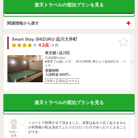
楽天トラベルの宿泊プランを見る
関連情報から探す
Smart Stay SHIZUKU 品川大井町
お気に入
りに追加
4.2点
/ 4 件
東京都 / 品川区
大井町駅144m
■電車でお越しの方 ・JR大井町駅 東口より徒歩約1分 ・り
んか…
営業時間
入浴料金 800円～
日帰り
宿泊
ホテル
楽天トラベルの宿泊プランを見る
ショートで利用させて頂きました。浴室はあまり広くありません
が利用者が私を含めてふたりだけだったのでゆったりと入ること
ができ…
50代～
女性