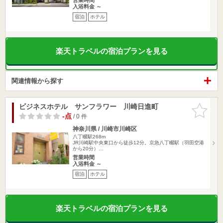
入浴料金 ～
宿泊
ホテル
楽天トラベルの宿泊プランを見る
関連情報から探す
ビジネスホテル サンフラワー 川崎日進町
お気に入
りに追加
-点
/ 0 件
神奈川県 / 川崎市川崎区
八丁畷駅268m
JR川崎駅中央東口から徒歩12分。京急八丁畷駅（羽田空港
から20分）…
営業時間
入浴料金 ～
宿泊
ホテル
楽天トラベルの宿泊プランを見る