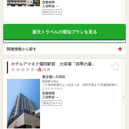
営業時間
入浴料金 ～
宿泊
ホテル
楽天トラベルの宿泊プランを見る
関連情報から探す
ホテルアマネク蒲田駅前 大浴場「四季の湯」
お気に入
りに追加
-点
/ 0 件
東京都 / 大田区
蒲田駅129m
ＪＲ蒲田駅西口より徒歩１分。羽田空港までJR蒲田駅東口
よりシャトルバ…
営業時間
入浴料金 ～
宿泊
ホテル