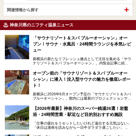
関連情報から探す
神奈川県のニフティ温泉ニュース
「サウナリゾート＆スパ ブルーオーシャン」オー
プン！サウナ・水風呂・24時間ラウンジを本気レビ
ュー
新横浜の新たなリフレッシュ拠点として注目を集める「サウ
ナリゾート＆スパ ブルーオーシャン」。内覧会記事に続
き、今回は実際に体験してみたリアルな様子をレポートしま
す。サウナや水風呂の気持ちよさはもちろん、リラックスス
オープン前の「サウナリゾート＆スパ ブルーオー
ペースの過ごしやすさまで徹底チェック。新横浜エリアで日
シャン」に潜入！没入型サウナの魅力を徹底レポー
常の疲れをリセットしたい人、ライブやスポーツ観戦遠征組
は必見です。
ト！
新横浜に2026年6月オープン予定の「サウナリゾート＆スパ
ブルーオーシャン」。館内には最新のプロジェクションマッ
ピングが多用され、まるで世界を旅しているかのような圧倒
的な“没入感（イマーシブ）”を体験できます。
【2026年最新】神奈川のスーパー銭湯26選！岩盤
浴・24時間営業・駅近など目的別おすすめ施設
「仕事の疲れをリセットしたいけれど遠出する元気はない」
今回は、そんな大注目の施設に一足先にお邪魔し、その全貌
「休日は漫画を読みながら一日中ダラダラ過ごしたい」
を見学させていただきました！
「子ども連れでも気兼ねなく、家事を忘れてリフレッシュし
たい」