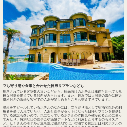
立ち寄り湯や食事と合わせた日帰りプランなども
用意されている客室数の違いなどから、観光向けのホテルは旅館と比べて大規
模な浴場を備えている傾向がみられます。また、最近では大浴場のほかに露天
風呂付きの豪華な客室での入浴が楽しめるところも増えてきています。
温泉をアピールしているホテルのなかには、立ち寄り湯として宿泊客以外の利
用者を受け入れていたり、入浴と食事がセットになった日帰りプランを提供し
ている施設も多いので、気になっているホテルの雰囲気を確かめるために使っ
てみたり、特別な日の食事会や温泉デートなどに利用したりするのもオスス
メ。たくさんのホテルが立ち並ぶ温泉地では、宿泊する施設とは別のホテルの