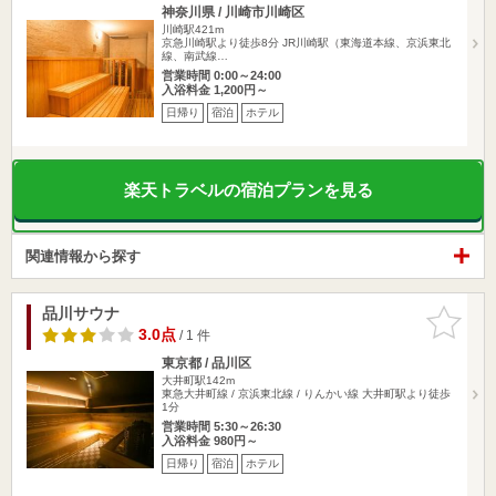
神奈川県 / 川崎市川崎区
川崎駅421m
京急川崎駅より徒歩8分 JR川崎駅（東海道本線、京浜東北
線、南武線…
営業時間 0:00～24:00
入浴料金 1,200円～
日帰り
宿泊
ホテル
楽天トラベルの宿泊プランを見る
関連情報から探す
品川サウナ
お気に入
りに追加
3.0点
/ 1 件
東京都 / 品川区
大井町駅142m
東急大井町線 / 京浜東北線 / りんかい線 大井町駅より徒歩
1分
営業時間 5:30～26:30
入浴料金 980円～
日帰り
宿泊
ホテル