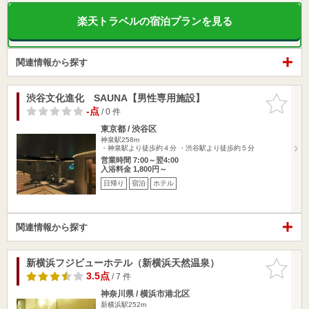
楽天トラベルの宿泊プランを見る
関連情報から探す
渋谷文化進化 SAUNA【男性専用施設】
お気に入
りに追加
-点
/ 0 件
東京都 / 渋谷区
神泉駅258m
・神泉駅より徒歩約４分 ・渋谷駅より徒歩約５分
営業時間 7:00～翌4:00
入浴料金 1,800円～
日帰り
宿泊
ホテル
関連情報から探す
新横浜フジビューホテル（新横浜天然温泉）
お気に入
りに追加
3.5点
/ 7 件
神奈川県 / 横浜市港北区
新横浜駅252m