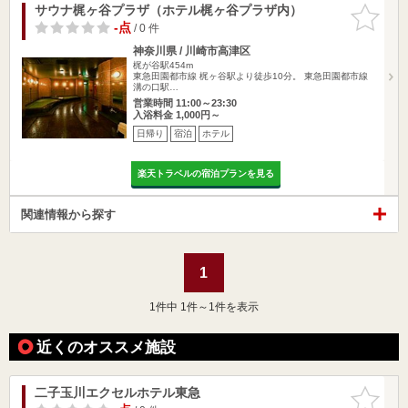
サウナ梶ヶ谷プラザ（ホテル梶ヶ谷プラザ内）
お気に入
りに追加
-点
/ 0 件
神奈川県 / 川崎市高津区
梶が谷駅454m
東急田園都市線 梶ヶ谷駅より徒歩10分。 東急田園都市線
溝の口駅…
営業時間 11:00～23:30
入浴料金 1,000円～
日帰り
宿泊
ホテル
楽天トラベルの宿泊プランを見る
関連情報から探す
1
1
件中 1件～1件を表示
近くのオススメ施設
二子玉川エクセルホテル東急
お気に入
りに追加