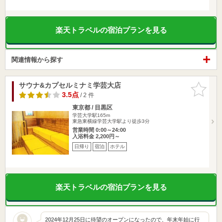
楽天トラベルの宿泊プランを見る
関連情報から探す
サウナ&カプセルミナミ学芸大店
お気に入
りに追加
3.5点
/ 2 件
東京都 / 目黒区
学芸大学駅165m
東急東横線学芸大学駅より徒歩3分
営業時間 0:00～24:00
入浴料金 2,200円～
日帰り
宿泊
ホテル
楽天トラベルの宿泊プランを見る
2024年12月25日に待望のオープンになったので、年末年始に行