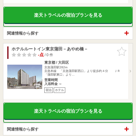
楽天トラベルの宿泊プランを見る
関連情報から探す
ホテルルートイン東京蒲田－あやめ橋－
お気に入
りに追加
-点
/ 0 件
東京都 / 大田区
京急蒲田駅282m
京急本線 「京急蒲田駅西口」より徒歩約４分 ＪＲ
「蒲田駅東口」より…
営業時間
入浴料金 ～
宿泊
ホテル
楽天トラベルの宿泊プランを見る
関連情報から探す