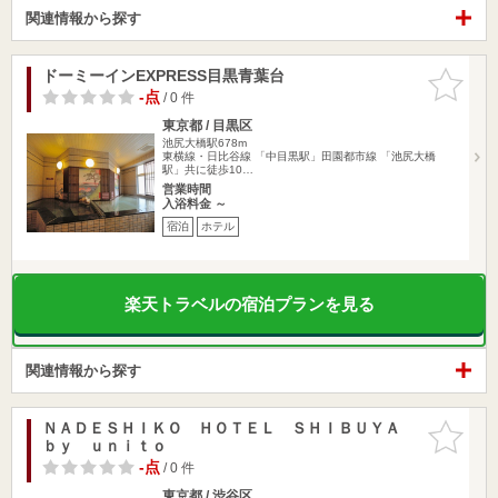
関連情報から探す
ドーミーインEXPRESS目黒青葉台
お気に入
りに追加
-点
/ 0 件
東京都 / 目黒区
池尻大橋駅678m
東横線・日比谷線 「中目黒駅」田園都市線 「池尻大橋
駅」共に徒歩10…
営業時間
入浴料金 ～
宿泊
ホテル
楽天トラベルの宿泊プランを見る
関連情報から探す
ＮＡＤＥＳＨＩＫＯ ＨＯＴＥＬ ＳＨＩＢＵＹＡ
お気に入
ｂｙ ｕｎｉｔｏ
りに追加
-点
/ 0 件
東京都 / 渋谷区