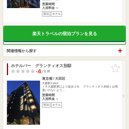
営業時間
入浴料金 ～
宿泊
ホテル
楽天トラベルの宿泊プランを見る
関連情報から探す
ホテルバー グランティオス別邸
お気に入
りに追加
-点
/ 0 件
東京都 / 大田区
大森駅114m
ＪＲ大森駅東口より徒歩２分 グランティオス本館とお間
違いのないよう…
営業時間
入浴料金 ～
宿泊
ホテル