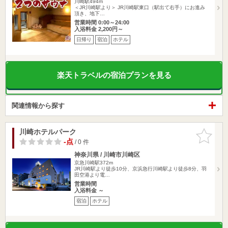
川崎駅494m
＜JR川崎駅より＞ JR川崎駅東口（駅出て右手）にお進み
頂き、地下…
営業時間 0:00～24:00
入浴料金 2,200円～
日帰り
宿泊
ホテル
楽天トラベルの宿泊プランを見る
関連情報から探す
川崎ホテルパーク
お気に入
りに追加
-点
/ 0 件
神奈川県 / 川崎市川崎区
京急川崎駅372m
JR川崎駅より徒歩10分、京浜急行川崎駅より徒歩8分、羽
田空港より電…
営業時間
入浴料金 ～
宿泊
ホテル