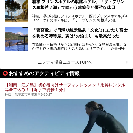
サウナ室の中に咲き誇る桜、魚たちが泳ぐ水風呂、そしてバ
箱根 プリンスホテルの旗艦ホテル、「ザ・プリン
リのビーチを思わせる休憩スペース…。驚きの連続だった館
ス箱根芦ノ湖」で味わう建築美と優雅な休日
そんな「癒やされたい」という願いを叶えてくれるのが、神
内の様子をレポートします！
奈川県のスーパー銭湯。
神奈川県の箱根にプリンスホテル（西武プリンスホテルズ＆
神奈川県には、サウナや岩盤浴、一日中遊べるエンタメ施設
リゾーツ）のホテルは、「ザ・プリンス 箱根芦ノ湖」「芦
など、“非日常”を味わえるスーパー銭湯が数多く揃っていま
ノ湖畔 蛸川温泉 龍宮殿」「箱根湯の花プリンスホテル」
す。しかし、選択肢が多いからこそ「どの施設か迷ってしま
「箱根仙石原プリンスホテル」と4軒あり、今回ご紹介する
う」という人も多いはず。
「龍宮殿」で日帰り絶景温泉！文化財にひたり富士
「ザ・プリンス 箱根芦ノ湖」は、その中でもフラッグシッ
を眺める特等席。実は“お泊まり”も最高だった
プ（旗艦）に位置づけられる特別なホテルです。
そこで今回は、神奈川県内の人気施設26選を「安さ」「岩
盤浴・漫画の充実度」「景色の良さ」「高級感」「深夜営
首都圏から日帰りから1泊旅行にぴったりな箱根温泉郷。な
昭和の日本を代表する建築家の一人、村野藤吾が芦ノ湖の畔
業」「駅近」など、目的別に厳選して紹介します。
かでも芦ノ湖の湖畔は人気の高いエリアです。「絶景日帰り
に建てた桃源郷のようなホテルがここ。自家源泉の温泉や、
今の気分にぴったりの施設を見つけて、最高のリフレッシュ
温泉 龍宮殿本館」は、露天風呂から芦ノ湖と富士山の両方
こだわりぬいた食もあわせて、このホテルの魅力をレポート
時間を過ごす参考にしていただけますと幸いです。
が楽しめるまさに眺望自慢の日帰り温泉。
します。
ニフティ温泉ニュースTOPへ
そしてここは全24室の「箱根 芦ノ湖畔蛸川温泉 龍宮殿」と
───
して宿泊もできます。宿泊者は「龍宮殿本館」の営業時間に
提供元：株式会社西武・プリンスホテルズワールドワイド
おすすめのアクティビティ情報
加えて、朝6時からの宿泊者専用時間帯にも「龍宮殿本館」
【PR】
のお風呂が利用できます。
この記事はザ・プリンス 箱根芦ノ湖のPR記事です。
【湘南・江ノ島】初心者向けサーフィンレッスン！用具レンタル
今回は日帰り温泉としての「絶景日帰り温泉 龍宮殿本館
等全て込み！【海まで徒歩１分】
（以下、龍宮殿本館）」と、旅館としての「箱根 芦ノ湖畔
蛸川温泉 龍宮殿（以下、龍宮殿）」の両方の魅力をたっぷ
神奈川県藤沢市片瀬海岸1-13-27
りお伝えします！
ここは箱根神社、九頭龍神社、白龍神社、箱根元宮と箱根の
4つの神社に囲まれたパワースポットです。
───
提供元：株式会社西武・プリンスホテルズワールドワイド
【PR】
この記事は箱根 芦ノ湖畔蛸川温泉 龍宮殿のPR記事です。