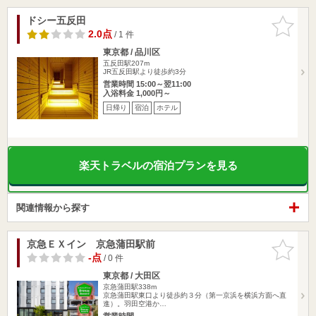
ドシー五反田
お気に入
りに追加
2.0点
/ 1 件
東京都 / 品川区
五反田駅207m
JR五反田駅より徒歩約3分
営業時間 15:00～翌11:00
入浴料金 1,000円～
日帰り
宿泊
ホテル
楽天トラベルの宿泊プランを見る
関連情報から探す
京急ＥＸイン 京急蒲田駅前
お気に入
りに追加
-点
/ 0 件
東京都 / 大田区
京急蒲田駅338m
京急蒲田駅東口より徒歩約３分（第一京浜を横浜方面へ直
進）。羽田空港か…
営業時間