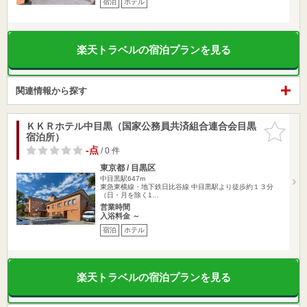
宿泊
ホテル
楽天トラベルの宿泊プランを見る
関連情報から探す
ＫＫＲホテル中目黒（国家公務員共済組合連合会目黒
お気に入
宿泊所）
りに追加
-点
/ 0 件
東京都 / 目黒区
中目黒駅647m
東急東横線・地下鉄日比谷線 中目黒駅より徒歩約１３分
（日・月を除く1…
営業時間
入浴料金 ～
宿泊
ホテル
楽天トラベルの宿泊プランを見る