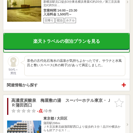
新横浜駅北口徒歩3分東名横浜青葉IC約20分／第三京浜港
北IC約5分…
営業時間 14:00～23:30
入浴料金 1,500円～
日帰り
宿泊
ホテル
楽天トラベルの宿泊プランを見る
茶色の古代化石海水の温泉が気持ちよかったです。サウナと水風
呂と整いスペース(木の椅子)があって満足しました。
50代～
男性
関連情報から探す
高濃度炭酸泉 梅屋敷の湯 スーパーホテル東京・Ｊ
お気に入
Ｒ蒲田西口
りに追加
-点
/ 0 件
東京都 / 大田区
蒲田駅296m
ＪＲ京浜東北線蒲田駅西口より徒歩約３分！品川や横浜か
らも好アクセス！…