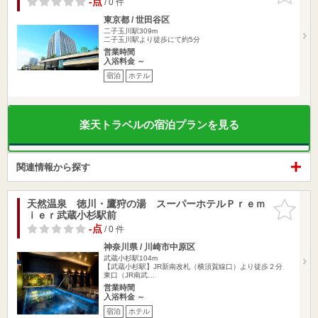
-点
/ 0 件
東京都 / 世田谷区
二子玉川駅309m
二子玉川駅より徒歩にて約5分
営業時間
入浴料金 ～
宿泊
ホテル
楽天トラベルの宿泊プランを見る
関連情報から探す
天然温泉 徳川・鷹狩の湯 スーパーホテルＰｒｅｍ
お気に入
ｉｅｒ武蔵小杉駅前
りに追加
-点
/ 0 件
神奈川県 / 川崎市中原区
武蔵小杉駅104m
【武蔵小杉駅】JR新南改札（横須賀線口）より徒歩２分
東口（JR南武…
営業時間
入浴料金 ～
宿泊
ホテル