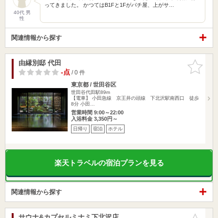
ってきました。 かつてはB1Fと1Fがパチ屋、上がサ…
40代 男
性
関連情報から探す
由縁別邸 代田
お気に入
りに追加
-点
/ 0 件
東京都 / 世田谷区
世田谷代田駅89m
【電車】 小田急線 京王井の頭線 下北沢駅南西口 徒歩
8分 小田…
営業時間 9:00～22:00
入浴料金 3,350円～
日帰り
宿泊
ホテル
楽天トラベルの宿泊プランを見る
関連情報から探す
サウナ&カプセルミナミ下北沢店
お気に入