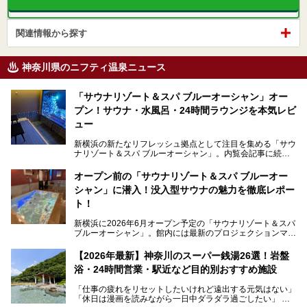
関連情報から探す
神奈川県のニフティ温泉ニュース
「サウナリゾート＆スパ ブルーオーシャン」オー
プン！サウナ・水風呂・24時間ラウンジを本気レビ
ュー
新横浜の新たなリフレッシュ拠点として注目を集める「サウ
ナリゾート＆スパ ブルーオーシャン」。内覧会記事に続
き、今回は実際に体験してみたリアルな様子をレポートしま
す。サウナや水風呂の気持ちよさはもちろん、リラックスス
オープン前の「サウナリゾート＆スパ ブルーオー
ペースの過ごしやすさまで徹底チェック。新横浜エリアで日
シャン」に潜入！没入型サウナの魅力を徹底レポー
常の疲れをリセットしたい人、ライブやスポーツ観戦遠征組
は必見です。
ト！
新横浜に2026年6月オープン予定の「サウナリゾート＆スパ
ブルーオーシャン」。館内には最新のプロジェクションマッ
ピングが多用され、まるで世界を旅しているかのような圧倒
的な“没入感（イマーシブ）”を体験できます。
【2026年最新】神奈川のスーパー銭湯26選！岩盤
浴・24時間営業・駅近など目的別おすすめ施設
「仕事の疲れをリセットしたいけれど遠出する元気はない」
今回は、そんな大注目の施設に一足先にお邪魔し、その全貌
「休日は漫画を読みながら一日中ダラダラ過ごしたい」
を見学させていただきました！