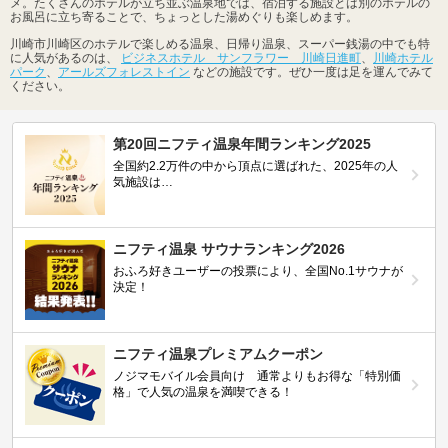
メ。たくさんのホテルが立ち並ぶ温泉地では、宿泊する施設とは別のホテルの
お風呂に立ち寄ることで、ちょっとした湯めぐりも楽しめます。
川崎市川崎区のホテルで楽しめる温泉、日帰り温泉、スーパー銭湯の中でも特
に人気があるのは、
ビジネスホテル サンフラワー 川崎日進町
、
川崎ホテル
パーク
、
アールズフォレストイン
などの施設です。ぜひ一度は足を運んでみて
ください。
第20回ニフティ温泉年間ランキング2025
全国約2.2万件の中から頂点に選ばれた、2025年の人
気施設は…
ニフティ温泉 サウナランキング2026
おふろ好きユーザーの投票により、全国No.1サウナが
決定！
ニフティ温泉プレミアムクーポン
ノジマモバイル会員向け 通常よりもお得な「特別価
格」で人気の温泉を満喫できる！