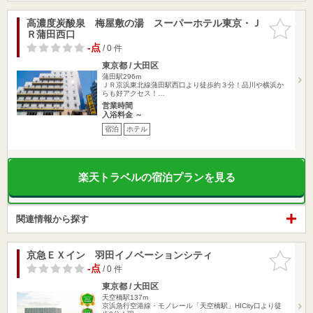
高濃度炭酸泉 梅屋敷の湯 スーパーホテル東京・Ｊ
お気に入
Ｒ蒲田西口
りに追加
-点
/ 0 件
東京都 / 大田区
蒲田駅296m
ＪＲ京浜東北線蒲田駅西口より徒歩約３分！品川や横浜か
らも好アクセス！…
営業時間
入浴料金 ～
宿泊
ホテル
楽天トラベルの宿泊プランを見る
関連情報から探す
京急ＥＸイン 羽田イノベーションシティ
お気に入
りに追加
-点
/ 0 件
東京都 / 大田区
天空橋駅137m
京浜急行空港線・モノレール「天空橋駅」HICity口より徒