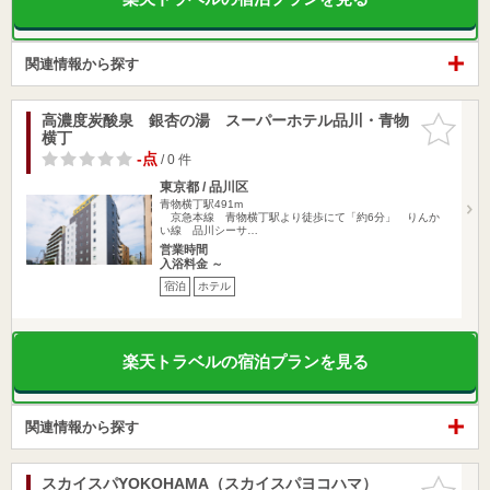
関連情報から探す
高濃度炭酸泉 銀杏の湯 スーパーホテル品川・青物
お気に入
横丁
りに追加
-点
/ 0 件
東京都 / 品川区
青物横丁駅491m
京急本線 青物横丁駅より徒歩にて「約6分」 りんか
い線 品川シーサ…
営業時間
入浴料金 ～
宿泊
ホテル
楽天トラベルの宿泊プランを見る
関連情報から探す
スカイスパYOKOHAMA（スカイスパヨコハマ）
お気に入