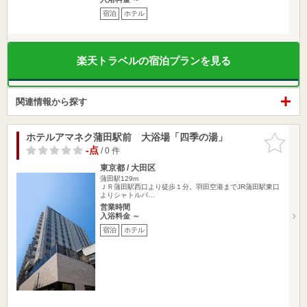
宿泊
ホテル
楽天トラベルの宿泊プランを見る
関連情報から探す
ホテルアマネク蒲田駅前 大浴場「四季の湯」
お気に入
りに追加
-点
/ 0 件
東京都 / 大田区
蒲田駅129m
ＪＲ蒲田駅西口より徒歩１分。羽田空港までJR蒲田駅東口
よりシャトルバ…
営業時間
入浴料金 ～
宿泊
ホテル