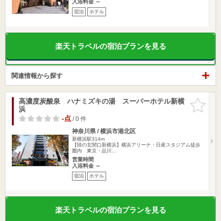
入浴料金 ～
宿泊
ホテル
楽天トラベルの宿泊プランを見る
関連情報から探す
高濃度炭酸泉 ハナミズキの湯 スーパーホテル新横
お気に入
浜
りに追加
-点
/ 0 件
神奈川県 / 横浜市港北区
新横浜駅314m
【陸の玄関口新横浜】横浜アリーナ・日産スタジアム徒歩
圏内 東京・品川…
営業時間
入浴料金 ～
宿泊
ホテル
楽天トラベルの宿泊プランを見る