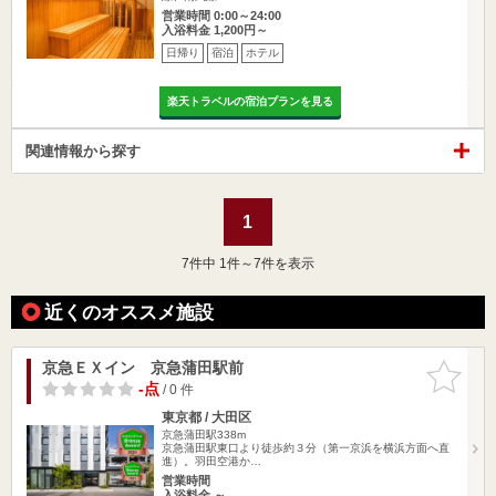
営業時間 0:00～24:00
入浴料金 1,200円～
日帰り
宿泊
ホテル
楽天トラベルの宿泊プランを見る
関連情報から探す
1
7
件中 1件～7件を表示
近くのオススメ施設
京急ＥＸイン 京急蒲田駅前
お気に入
りに追加
-点
/ 0 件
東京都 / 大田区
京急蒲田駅338m
京急蒲田駅東口より徒歩約３分（第一京浜を横浜方面へ直
進）。羽田空港か…
営業時間
入浴料金 ～