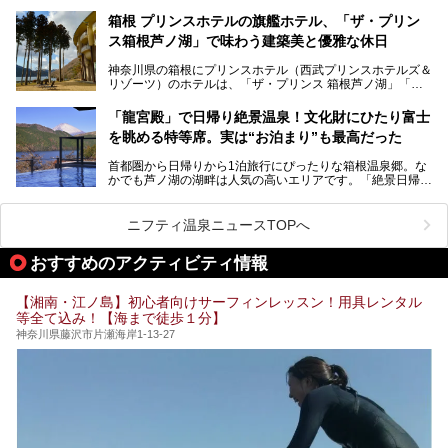
「子ども連れでも気兼ねなく、家事を忘れてリフレッシュし
たい」
サウナ室の中に咲き誇る桜、魚たちが泳ぐ水風呂、そしてバ
箱根 プリンスホテルの旗艦ホテル、「ザ・プリン
リのビーチを思わせる休憩スペース…。驚きの連続だった館
ス箱根芦ノ湖」で味わう建築美と優雅な休日
そんな「癒やされたい」という願いを叶えてくれるのが、神
内の様子をレポートします！
奈川県のスーパー銭湯。
神奈川県の箱根にプリンスホテル（西武プリンスホテルズ＆
神奈川県には、サウナや岩盤浴、一日中遊べるエンタメ施設
リゾーツ）のホテルは、「ザ・プリンス 箱根芦ノ湖」「芦
など、“非日常”を味わえるスーパー銭湯が数多く揃っていま
ノ湖畔 蛸川温泉 龍宮殿」「箱根湯の花プリンスホテル」
す。しかし、選択肢が多いからこそ「どの施設か迷ってしま
「箱根仙石原プリンスホテル」と4軒あり、今回ご紹介する
う」という人も多いはず。
「龍宮殿」で日帰り絶景温泉！文化財にひたり富士
「ザ・プリンス 箱根芦ノ湖」は、その中でもフラッグシッ
を眺める特等席。実は“お泊まり”も最高だった
プ（旗艦）に位置づけられる特別なホテルです。
そこで今回は、神奈川県内の人気施設26選を「安さ」「岩
盤浴・漫画の充実度」「景色の良さ」「高級感」「深夜営
首都圏から日帰りから1泊旅行にぴったりな箱根温泉郷。な
昭和の日本を代表する建築家の一人、村野藤吾が芦ノ湖の畔
業」「駅近」など、目的別に厳選して紹介します。
かでも芦ノ湖の湖畔は人気の高いエリアです。「絶景日帰り
に建てた桃源郷のようなホテルがここ。自家源泉の温泉や、
今の気分にぴったりの施設を見つけて、最高のリフレッシュ
温泉 龍宮殿本館」は、露天風呂から芦ノ湖と富士山の両方
こだわりぬいた食もあわせて、このホテルの魅力をレポート
時間を過ごす参考にしていただけますと幸いです。
が楽しめるまさに眺望自慢の日帰り温泉。
します。
ニフティ温泉ニュースTOPへ
そしてここは全24室の「箱根 芦ノ湖畔蛸川温泉 龍宮殿」と
───
して宿泊もできます。宿泊者は「龍宮殿本館」の営業時間に
提供元：株式会社西武・プリンスホテルズワールドワイド
おすすめのアクティビティ情報
加えて、朝6時からの宿泊者専用時間帯にも「龍宮殿本館」
【PR】
のお風呂が利用できます。
この記事はザ・プリンス 箱根芦ノ湖のPR記事です。
【湘南・江ノ島】初心者向けサーフィンレッスン！用具レンタル
今回は日帰り温泉としての「絶景日帰り温泉 龍宮殿本館
等全て込み！【海まで徒歩１分】
（以下、龍宮殿本館）」と、旅館としての「箱根 芦ノ湖畔
蛸川温泉 龍宮殿（以下、龍宮殿）」の両方の魅力をたっぷ
神奈川県藤沢市片瀬海岸1-13-27
りお伝えします！
ここは箱根神社、九頭龍神社、白龍神社、箱根元宮と箱根の
4つの神社に囲まれたパワースポットです。
───
提供元：株式会社西武・プリンスホテルズワールドワイド
【PR】
この記事は箱根 芦ノ湖畔蛸川温泉 龍宮殿のPR記事です。