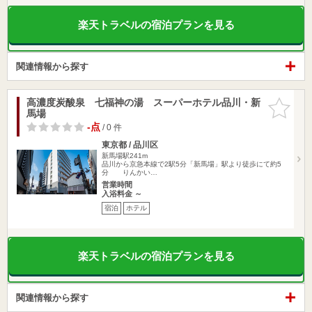
楽天トラベルの宿泊プランを見る
関連情報から探す
高濃度炭酸泉 七福神の湯 スーパーホテル品川・新
お気に入
馬場
りに追加
-点
/ 0 件
東京都 / 品川区
新馬場駅241m
品川から京急本線で2駅5分「新馬場」駅より徒歩にて約5
分 りんかい…
営業時間
入浴料金 ～
宿泊
ホテル
楽天トラベルの宿泊プランを見る
関連情報から探す