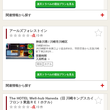
楽天トラベルの宿泊プランを見る
関連情報から探す
アールズフォレストイン
お気に入
りに追加
-点
/ 0 件
神奈川県 / 川崎市川崎区
川崎駅493m
JR川崎駅中央東口より徒歩約6分。羽田空港から京急川崎
駅下車計約26…
営業時間
入浴料金 ～
宿泊
ホテル
楽天トラベルの宿泊プランを見る
関連情報から探す
The HOTEL Well-hub Haneda（旧 川崎キングスカイ
お気に入
フロント東急ＲＥＩホテル）
りに追加
-点
/ 0 件