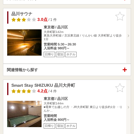
品川サウナ
お気に入
りに追加
3.0点
/ 1 件
東京都 / 品川区
大井町駅142m
東急大井町線 / 京浜東北線 / りんかい線 大井町駅より徒歩
1分
営業時間 5:30～26:30
入浴料金 980円～
日帰り
宿泊
ホテル
関連情報から探す
Smart Stay SHIZUKU 品川大井町
お気に入
りに追加
4.2点
/ 4 件
東京都 / 品川区
大井町駅144m
■電車でお越しの方 ・JR大井町駅 東口より徒歩約1分 ・り
んか…
営業時間
入浴料金 800円～
日帰り
宿泊
ホテル