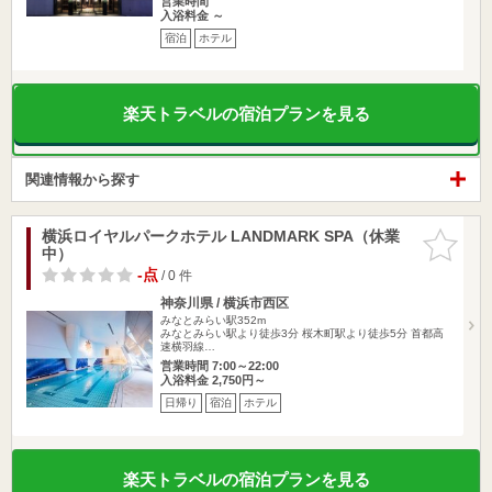
営業時間
入浴料金 ～
宿泊
ホテル
楽天トラベルの宿泊プランを見る
関連情報から探す
横浜ロイヤルパークホテル LANDMARK SPA（休業
お気に入
中）
りに追加
-点
/ 0 件
神奈川県 / 横浜市西区
みなとみらい駅352m
みなとみらい駅より徒歩3分 桜木町駅より徒歩5分 首都高
速横羽線…
営業時間 7:00～22:00
入浴料金 2,750円～
日帰り
宿泊
ホテル
楽天トラベルの宿泊プランを見る