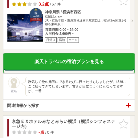
りに追加
3.2点
/ 67 件
神奈川県 / 横浜市西区
横浜駅275m
JR・京急本線・東急東横線横浜駅東口より徒歩3分国道1号
線を東神奈川…
営業時間 0:00～24:00
入浴料金 2,600円～
日帰り
宿泊
ホテル
楽天トラベルの宿泊プランを見る
浮気して他の施設にできるたびに行ったりもしましたが、結局こ
こに戻ってきてしまいます。古さが目立つようにもなってます
が、一番…
匿名
関連情報から探す
京急ＥＸホテルみなとみらい横浜（横浜シンフォステ
お気に入
ージ内）
りに追加
-点
/ 0 件