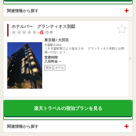
関連情報から探す
ホテルバー グランティオス別邸
お気に入
りに追加
-点
/ 0 件
東京都 / 大田区
大森駅114m
ＪＲ大森駅東口より徒歩２分 グランティオス本館とお間
違いのないよう…
営業時間
入浴料金 ～
宿泊
ホテル
楽天トラベルの宿泊プランを見る
関連情報から探す