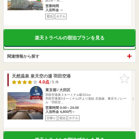
歩2分！羽…
営業時間
入浴料金 ～
宿泊
ホテル
楽天トラベルの宿泊プランを見る
関連情報から探す
天然温泉 泉天空の湯 羽田空港
お気に入
りに追加
4.0点
/ 5 件
東京都 / 大田区
羽田空港第３ターミナル駅201m
羽田空港第3ターミナル2Fより直結 京急線、東京モノレー
ル「羽田空…
営業時間 0:00～24:00
入浴料金 4,800円～
日帰り
宿泊
ホテル