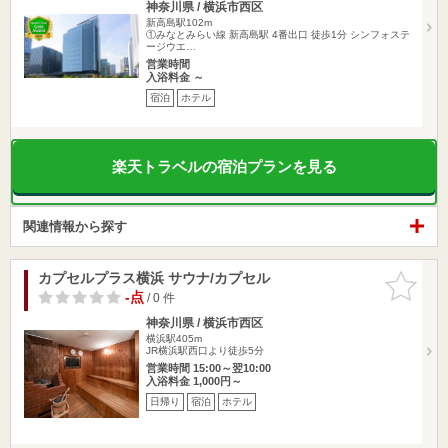
神奈川県 / 横浜市西区
新高島駅102m
①みなとみらい線 新高島駅 4番出口 徒歩1分 シンフォステ
ージウエ…
営業時間
入浴料金 ～
宿泊
ホテル
楽天トラベルの宿泊プランを見る
関連情報から探す
カプセルプラス横浜 サウナ/カプセル
お気に入
りに追加
-点
/ 0 件
神奈川県 / 横浜市西区
横浜駅405m
JR横浜駅西口より徒歩5分
営業時間 15:00～翌10:00
入浴料金 1,000円～
日帰り
宿泊
ホテル