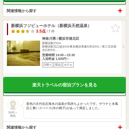
関連情報から探す
新横浜フジビューホテル（新横浜天然温泉）
お気に入
りに追加
3.5点
/ 7 件
神奈川県 / 横浜市港北区
新横浜駅252m
新横浜駅北口徒歩3分東名横浜青葉IC約20分／第三京浜港
北IC約5分…
営業時間 14:00～23:30
入浴料金 1,500円～
日帰り
宿泊
ホテル
楽天トラベルの宿泊プランを見る
茶色の古代化石海水の温泉が気持ちよかったです。サウナと水風
呂と整いスペース(木の椅子)があって満足しました。
50代～
男性
関連情報から探す