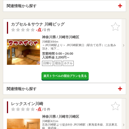
関連情報から探す
カプセル＆サウナ 川崎ビッグ
お気に入
りに追加
-点
/ 0 件
神奈川県 / 川崎市川崎区
川崎駅494m
＜JR川崎駅より＞ JR川崎駅東口（駅出て右手）にお進み
頂き、地下…
営業時間 0:00～24:00
入浴料金 2,200円～
日帰り
宿泊
ホテル
楽天トラベルの宿泊プランを見る
関連情報から探す
レックスイン川崎
お気に入
りに追加
-点
/ 0 件
神奈川県 / 川崎市川崎区
川崎駅421m
京急川崎駅より徒歩8分 JR川崎駅（東海道本線、京浜東北
線、南武線…