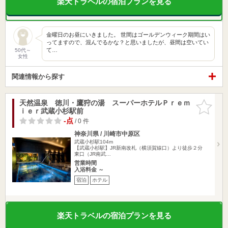
楽天トラベルの宿泊プランを見る
金曜日のお昼にいきました。 世間はゴールデンウィーク期間はい
ってますので、混んでるかな？と思いましたが、昼間は空いてい
て…
50代～
女性
関連情報から探す
天然温泉 徳川・鷹狩の湯 スーパーホテルＰｒｅｍ
お気に入
ｉｅｒ武蔵小杉駅前
りに追加
-点
/ 0 件
神奈川県 / 川崎市中原区
武蔵小杉駅104m
【武蔵小杉駅】JR新南改札（横須賀線口）より徒歩２分
東口（JR南武…
営業時間
入浴料金 ～
宿泊
ホテル
楽天トラベルの宿泊プランを見る