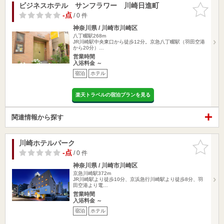
ビジネスホテル サンフラワー 川崎日進町
お気に入
りに追加
-点
/ 0 件
神奈川県 / 川崎市川崎区
八丁畷駅268m
JR川崎駅中央東口から徒歩12分。京急八丁畷駅（羽田空港
から20分）…
営業時間
入浴料金 ～
宿泊
ホテル
楽天トラベルの宿泊プランを見る
関連情報から探す
川崎ホテルパーク
お気に入
りに追加
-点
/ 0 件
神奈川県 / 川崎市川崎区
京急川崎駅372m
JR川崎駅より徒歩10分、京浜急行川崎駅より徒歩8分、羽
田空港より電…
営業時間
入浴料金 ～
宿泊
ホテル