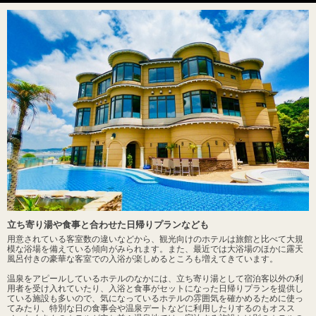
立ち寄り湯や食事と合わせた日帰りプランなども
用意されている客室数の違いなどから、観光向けのホテルは旅館と比べて大規
模な浴場を備えている傾向がみられます。また、最近では大浴場のほかに露天
風呂付きの豪華な客室での入浴が楽しめるところも増えてきています。
温泉をアピールしているホテルのなかには、立ち寄り湯として宿泊客以外の利
用者を受け入れていたり、入浴と食事がセットになった日帰りプランを提供し
ている施設も多いので、気になっているホテルの雰囲気を確かめるために使っ
てみたり、特別な日の食事会や温泉デートなどに利用したりするのもオスス