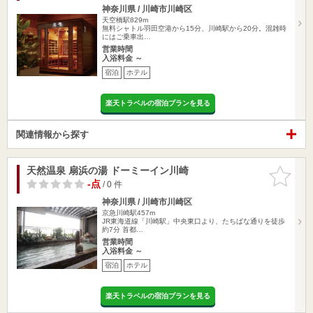
神奈川県 / 川崎市川崎区
天空橋駅829m
無料シャトル羽田空港から15分、川崎駅から20分。混雑時
にはご乗車出…
営業時間
入浴料金 ～
宿泊
ホテル
楽天トラベルの宿泊プランを見る
関連情報から探す
天然温泉 扇浜の湯 ドーミーイン川崎
お気に入
りに追加
-点
/ 0 件
神奈川県 / 川崎市川崎区
京急川崎駅457m
JR東海道線「川崎駅」中央東口より、たちばな通りを徒歩
約7分 首都…
営業時間
入浴料金 ～
宿泊
ホテル
楽天トラベルの宿泊プランを見る