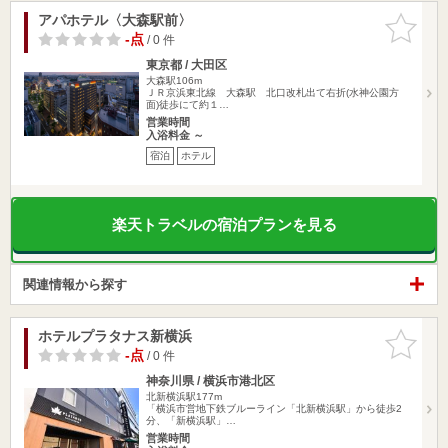
アパホテル〈大森駅前〉
お気に入
りに追加
-点
/ 0 件
東京都 / 大田区
大森駅106m
ＪＲ京浜東北線 大森駅 北口改札出て右折(水神公園方
面)徒歩にて約１…
営業時間
入浴料金 ～
宿泊
ホテル
楽天トラベルの宿泊プランを見る
関連情報から探す
ホテルプラタナス新横浜
お気に入
りに追加
-点
/ 0 件
神奈川県 / 横浜市港北区
北新横浜駅177m
「横浜市営地下鉄ブルーライン「北新横浜駅」から徒歩2
分、「新横浜駅」…
営業時間