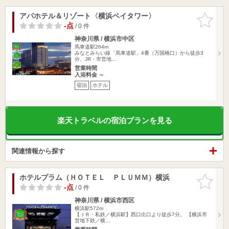
アパホテル＆リゾート〈横浜ベイタワー〉
お気に入
りに追加
-点
/ 0 件
神奈川県 / 横浜市中区
馬車道駅264m
みなとみらい線「馬車道駅」4番（万国橋口）から徒歩3
分、JR・市営地…
営業時間
入浴料金 ～
宿泊
ホテル
楽天トラベルの宿泊プランを見る
関連情報から探す
ホテルプラム（ＨＯＴＥＬ ＰＬＵＭＭ）横浜
お気に入
りに追加
-点
/ 0 件
神奈川県 / 横浜市西区
横浜駅572m
【ＪＲ・私鉄／横浜駅】西口出口より徒歩7分。 【横浜市
営地下鉄／横…