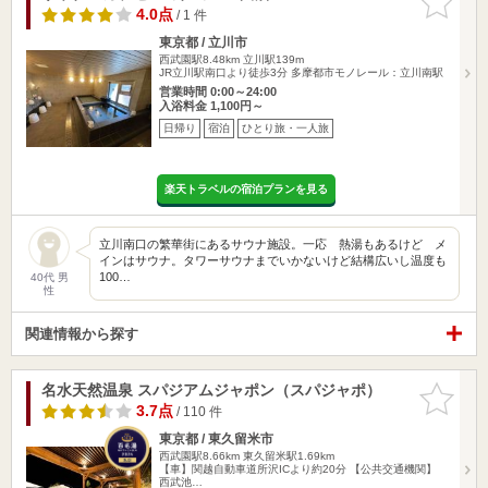
りに追加
4.0点
/ 1 件
東京都 / 立川市
西武園駅8.48km
立川駅139m
JR立川駅南口より徒歩3分 多摩都市モノレール：立川南駅
営業時間 0:00～24:00
入浴料金 1,100円～
日帰り
宿泊
ひとり旅・一人旅
楽天トラベルの宿泊プランを見る
立川南口の繁華街にあるサウナ施設。一応 熱湯もあるけど メ
インはサウナ。タワーサウナまでいかないけど結構広いし温度も
100…
40代 男
性
関連情報から探す
名水天然温泉 スパジアムジャポン（スパジャポ）
お気に入
りに追加
3.7点
/ 110 件
東京都 / 東久留米市
西武園駅8.66km
東久留米駅1.69km
【車】関越自動車道所沢ICより約20分 【公共交通機関】
西武池…