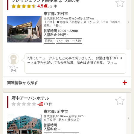
フレッシュランド西多摩 よつ葉の湯
お気に入
りに追加
4.5点
/ 2 件
東京都 / 羽村市
西武園駅10.30km
箱根ケ崎駅1.27km
【バス】 ◆青梅線『羽村駅』東口から 立川バス「箱根ケ
崎駅」「長…
営業時間 10:00～22:00
入浴料金 960円～
日帰り
ひとり旅・一人旅
2月にリニューアルしたとの事で伺いました。 お湯は地下1800メ
ートル下から湧いてる天然温泉、湯色は透明で無臭。 フィ…
50代～
男性
関連情報から探す
府中アーバンホテル
お気に入
りに追加
-点
/ 0 件
東京都 / 府中市
西武園駅10.99km
府中駅167m
京王線府中駅から徒歩２分
営業時間
入浴料金 ～