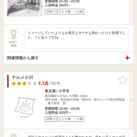
営業時間 15:00～23:00
入浴料金 550円～
日帰り
ひとり旅・一人旅
イメージしていたよりもお風呂もサウナも熱かったけど快適でし
た。リピありですね。
50代～
男性
関連情報から探す
テルメ小川
お気に入
りに追加
3.3点
/ 50 件
東京都 / 小平市
西武園駅3.97km
小川駅1.25km
JR中央線・西武国分寺線「国分寺」駅からバス西武拝島線
「東大和市」駅…
営業時間 10:00～23:00
入浴料金 920円～
日帰り
ひとり旅・一人旅
流行りのスーパー銭湯のような華やかさや、至れり尽くせりの設