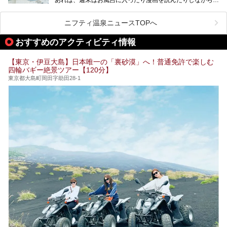
い個室サウナも増えてきました。
日中ダラダラ過ごしたい日もあると思います。
この記事では、東京都内にある24時間営業のサウナの中か
また、終電を逃してしまい、「このまま朝までゆっくりでき
ら、特におすすめしたい施設14選をご紹介します。
ニフティ温泉ニュースTOPへ
る場所があれば」と探した経験がある人も多いのではないで
宿泊可能な施設もピックアップしているので、ぜひチェック
しょうか。
してみてください。
おすすめのアクティビティ情報
そこで本記事では、東京でおすすめのスーパー銭湯を、目的
別に厳選した30施設からご紹介します。
【東京・伊豆大島】日本唯一の「裏砂漠」へ！普通免許で楽しむ
24時間営業で宿泊できる施設や、1,000円以下で楽しめる安
四輪バギー絶景ツアー【120分】
い施設、デートや休日レジャーにもぴったりなエンタメ要素
が充実した施設など、利用のシーンに合わせて参考にしてく
東京都大島町岡田字助田28-1
ださい。