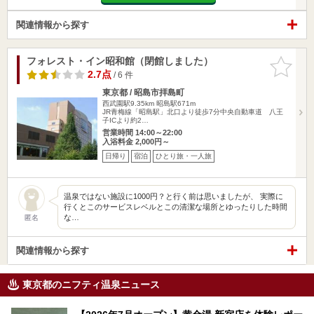
関連情報から探す
フォレスト・イン昭和館（閉館しました）
お気に入
りに追加
2.7点
/ 6 件
東京都 / 昭島市拝島町
西武園駅9.35km
昭島駅671m
JR青梅線「昭島駅」北口より徒歩7分中央自動車道 八王
子ICより約2…
営業時間 14:00～22:00
入浴料金 2,000円～
日帰り
宿泊
ひとり旅・一人旅
温泉ではない施設に1000円？と行く前は思いましたが、 実際に
行くとこのサービスレベルとこの清潔な場所とゆったりした時間
な…
匿名
関連情報から探す
東京都のニフティ温泉ニュース