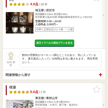
4.0点
/ 18 件
埼玉県 / 所沢市
西武園駅3.01km
所沢駅146m
所沢駅東口徒歩30秒 関越自動車道所沢ICより約15分
営業時間 0:00～24:00
入浴料金 2,000円～
日帰り
宿泊
ひとり旅・一人旅
楽天トラベルの宿泊プランを見る
館内の雰囲気がヨーロッパ調なところがあり、気に入っていま
す。 露天風呂に入っている時間は本当に癒されます。 男性専用
という…
30代 男
性
関連情報から探す
桜湯
お気に入
りに追加
5.0点
/ 1 件
東京都 / 東村山市
西武園駅3.23km
久米川駅405m
西武新宿線「久米川」駅下車、徒歩6分