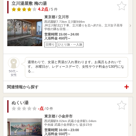
立川湯屋敷 梅の湯
お気に入
りに追加
4.2点
/ 5 件
東京都 / 立川市
西武園駅7.73km
立川駅698m
JR立川駅北口下車、立川通りを北へ約7分。立川女子高等
学校の隣を目指…
営業時間 15:00～24:00
入浴料金 450円～
日帰り
ひとり旅・一人旅
週替わりで、女湯と男湯が入れ替わります。お風呂もきれいで
す。 水曜日が、レディースデーで、女性サウナ料金が130円にな
る…
50代～
女性
関連情報から探す
ぬくい湯
お気に入
りに追加
-点
/ 0 件
東京都 / 小金井市
西武園駅8.02km
武蔵小金井駅1.04km
中央線 武蔵小金井駅から 徒歩15分
営業時間 16:00～23:00
入浴料金 550円～