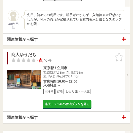
先日、初めての利用です。勝手がわからず、入館後やや戸惑いま
したが、利用の流れが記載されている案内表示と親切なスタッフ
のお蔭…
40代 男
性
関連情報から探す
商人ゆうだち
お気に入
りに追加
-点
/ 0 件
東京都 / 立川市
西武園駅7.73km
立川駅758m
立川駅より徒歩にて１３分
営業時間 16:00～22:00
入浴料金 ～
日帰り
宿泊
ひとり旅・一人旅
楽天トラベルの宿泊プランを見る
関連情報から探す