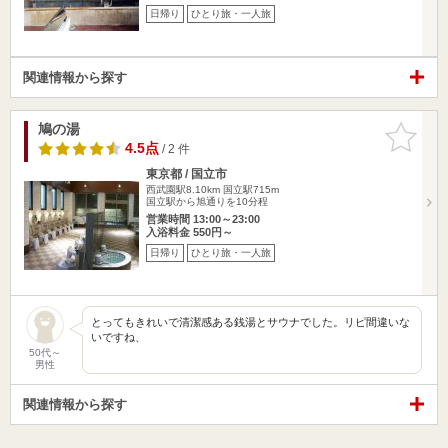
日帰り
ひとり旅・一人旅
関連情報から探す
鳩の湯
お気に入
りに追加
4.5点
/ 2 件
東京都 / 国立市
西武園駅8.10km
国立駅715m
国立駅から旭通りを10分程
営業時間 13:00～23:00
入浴料金 550円～
日帰り
ひとり旅・一人旅
とってもきれいで清潔感ある銭湯とサウナでした。リピ間違いな
いですね、
50代～
男性
関連情報から探す