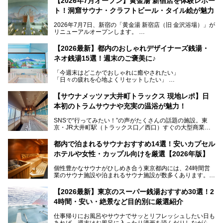
【2026年7月オープン】黄金湯 新宿店を体験レポー
ト！洞窟サウナ・クラフトビール・タイル絵が魅力
2026年7月7日、新宿の「黄金湯 新宿店（旧 金沢浴場）」が
リニューアルオープンします。
レトロでノスタルジックなタイル絵はそのまま、昔からここ
【2026最新】都内のおしゃれデザイナーズ銭湯・
を知る地元の人にも、新しく足を運んでくれる人にも愛され
ネオ銭湯15選！週末のご褒美に♪
る、今の時代の"銭湯"として生まれ変わりました。洞窟のよ
うなユニークなサウナ、自家醸造のクラフトビールが飲める
「今週末はどこかでおしゃれに癒やされたい」
ビアバーなど、新しく登場したスポットも併せて紹介しま
「日々の疲れを心地よくリセットしたい」
す。充実した設備があるのに、基本の入浴料が銭湯価格の5
──そんなときにおすすめなのが、今、都内で大きなブーム
50円というのも嬉しすぎます！
となっている新しいスタイルの銭湯です。
【サウナメッツァ大井町トラックス 現地レポ】日
本初のトラムサウナや充実の温浴が魅力！
最近、SNSやメディアで「デザイナーズ銭湯」や「ネオ銭
湯」という言葉をよく耳にしませんか？
SNSで“行ってみたい！”の声がたくさんの話題の施設。東
京・JR大井町駅（トラックス口／西口）すぐの大型商業施
本記事では、そもそもこれらがどんな銭湯なのか、その気に
設・大井町 トラックスに、2026年3月28日、「サウナメッ
なる違いを分かりやすく解説！さらに、都内で絶対に外せな
ツァ大井町トラックス」がニューオープン。施設の様子をレ
いおしゃれな名店15選を、おすすめの順番で一挙にご紹介
都内で泊まれるサウナおすすめ14選！安いカプセル
ポ―トします。
します。
ホテルや女性・カップル向けを厳選【2026年版】
個性豊かなサウナがひしめき合う東京都内には、24時間営
業のサウナ施設や泊まれるサウナ施設が数多くあります。
終電を逃した深夜の利用に限らず、時間を気にしないサウナ
を旅の目的とする「サ旅」や自分へのご褒美のための宿泊な
【2026最新】東京のスーパー銭湯おすすめ30選！2
ど、自分の好きなタイミングで好きなだけサ活ができるのが
4時間・安い・絶景など目的別に厳選紹介
魅力です。
仕事帰りにお風呂やサウナでサッとリフレッシュしたい日も
最近では、男性専用施設だけでなく、カップルや女性に嬉し
あれば、週末はお風呂に入ったり漫画を読んだりしながら一