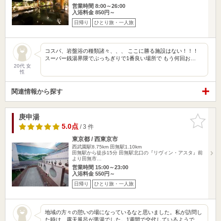
営業時間 8:00～26:00
入浴料金 850円～
日帰り
ひとり旅・一人旅
コスパ、岩盤浴の種類諸々、、、 ここに勝る施設はない！！！
スーパー銭湯界隈でぶっちぎりで1番良い場所で もう何回お…
20代 女
性
関連情報から探す
庚申湯
お気に入
りに追加
5.0点
/ 3 件
東京都 / 西東京市
西武園駅8.75km
田無駅1.10km
田無駅から徒歩15分 田無駅北口の『リヴィン・アスタ』前
より田無市…
営業時間 15:00～23:00
入浴料金 550円～
日帰り
ひとり旅・一人旅
地域の方々の憩いの場になっているなと思いました。私が訪問し
た時は、露天風呂が男湯でした。1週間で交代しているようで