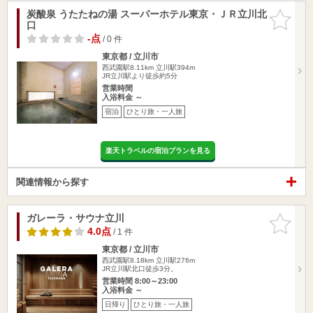
炭酸泉 うたたねの湯 スーパーホテル東京・ＪＲ立川北
お気に入
口
りに追加
-点
/ 0 件
東京都 / 立川市
西武園駅8.11km
立川駅394m
JR立川駅より徒歩約5分
営業時間
入浴料金 ～
宿泊
ひとり旅・一人旅
楽天トラベルの宿泊プランを見る
関連情報から探す
ガレーラ・サウナ立川
お気に入
りに追加
4.0点
/ 1 件
東京都 / 立川市
西武園駅8.18km
立川駅276m
JR立川駅北口徒歩3分。
営業時間 8:00～23:00
入浴料金 ～
日帰り
ひとり旅・一人旅