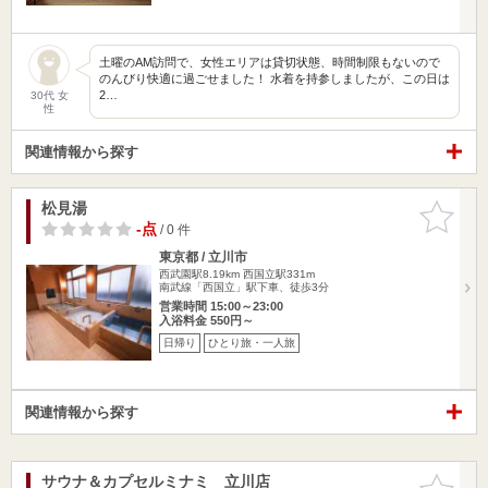
土曜のAM訪問で、女性エリアは貸切状態、時間制限もないので
のんびり快適に過ごせました！ 水着を持参しましたが、この日は
2…
30代 女
性
関連情報から探す
松見湯
お気に入
りに追加
-点
/ 0 件
東京都 / 立川市
西武園駅8.19km
西国立駅331m
南武線「西国立」駅下車、徒歩3分
営業時間 15:00～23:00
入浴料金 550円～
日帰り
ひとり旅・一人旅
関連情報から探す
サウナ＆カプセルミナミ 立川店
お気に入