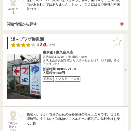
備があるわけではありません。しかし、ここには温浴施設が本来
持つべ…
40代 男
性
関連情報から探す
湯～プラザ柳泉園
お気に入
りに追加
4.3点
/ 3 件
東京都 / 東久留米市
西武園駅4.37km
久米川駅2.06km
西武池袋線 久留米駅より久留米西団地行きバス利用、終点
下車徒歩6分
営業時間 10:00～21:00
入浴料金 550円～
日帰り
ひとり旅・一人旅
銭湯というより市民のための保養施設の様なところです。ゴミ処
理施設の捨てるのが勿体無いエネルギーの再利用の為料金はお安
く、館…
50代～
指定し
ない