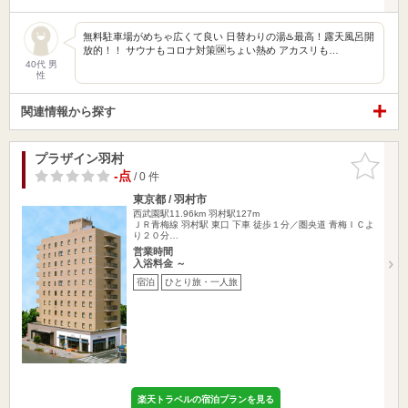
無料駐車場がめちゃ広くて良い 日替わりの湯♨️最高！露天風呂開
放的！！ サウナもコロナ対策🆗ちょい熱め アカスリも…
40代 男
性
関連情報から探す
プラザイン羽村
お気に入
りに追加
-点
/ 0 件
東京都 / 羽村市
西武園駅11.96km
羽村駅127m
ＪＲ青梅線 羽村駅 東口 下車 徒歩１分／圏央道 青梅ＩＣよ
り２０分…
営業時間
入浴料金 ～
宿泊
ひとり旅・一人旅
楽天トラベルの宿泊プランを見る