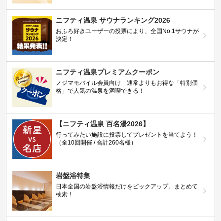
ニフティ温泉 サウナランキング2026
おふろ好きユーザーの投票により、全国No.1サウナが
決定！
ニフティ温泉プレミアムクーポン
ノジマモバイル会員向け 通常よりもお得な「特別価
格」で人気の温泉を満喫できる！
【ニフティ温泉 百名湯2026】
行ってみたい施設に投票してプレゼントを当てよう！
（全10回開催 / 合計260名様）
岩盤浴特集
日本全国の岩盤浴情報だけをピックアップ。まとめて
検索！