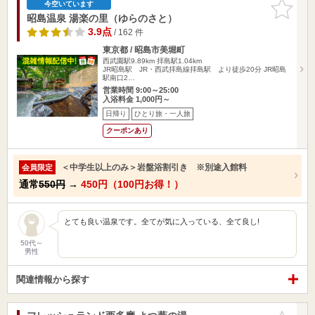
お気に入
今空いています
りに追加
昭島温泉 湯楽の里（ゆらのさと）
3.9点
/ 162 件
東京都 / 昭島市美堀町
西武園駅9.89km
拝島駅1.04km
JR昭島駅 JR・西武拝島線拝島駅 より徒歩20分 JR昭島
駅南口2…
営業時間 9:00～25:00
入浴料金 1,000円～
日帰り
ひとり旅・一人旅
クーポンあり
＜中学生以上のみ＞岩盤浴割引き ※別途入館料
会員限定
通常
550円
→
450円（100円お得！）
とても良い温泉です。全てが気に入っている、全て良し!
50代～
男性
関連情報から探す