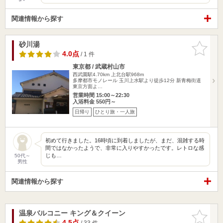
関連情報から探す
砂川湯
お気に入
りに追加
4.0点
/ 1 件
東京都 / 武蔵村山市
西武園駅4.70km
上北台駅968m
多摩都市モノレール 玉川上水駅より徒歩12分 新青梅街道
東京方面よ…
営業時間 15:00～22:30
入浴料金 550円～
日帰り
ひとり旅・一人旅
初めて行きました。16時頃に到着しましたが、まだ、混雑する時
間ではなかったようで、非常に入りやすかったです。レトロな感
じも…
50代～
男性
関連情報から探す
温泉バルコニー キング＆クイーン
お気に入
りに追加
4.5点
/ 33 件