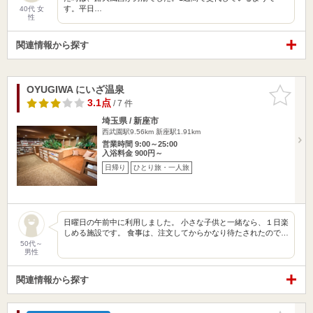
す。平日…
40代 女
性
関連情報から探す
OYUGIWA にいざ温泉
お気に入
りに追加
3.1点
/ 7 件
埼玉県 / 新座市
西武園駅9.56km
新座駅1.91km
営業時間 9:00～25:00
入浴料金 900円～
日帰り
ひとり旅・一人旅
日曜日の午前中に利用しました。 小さな子供と一緒なら、１日楽
しめる施設です。 食事は、注文してからかなり待たされたので…
50代～
男性
関連情報から探す