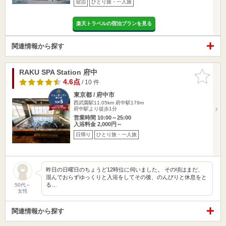
宿泊
ひとり旅・一人旅
楽天トラベルの宿泊プランを見る
関連情報から探す
RAKU SPA Station 府中
お気に入
りに追加
4.6点
/ 10 件
東京都 / 府中市
西武園駅11.05km
府中駅179m
府中駅より徒歩1分
営業時間 10:00～25:00
入浴料金 2,000円～
日帰り
ひとり旅・一人旅
昨日の日曜日のちょうど12時位に伺いました。 その頃はまだ、
混んでおらずゆっくりと入浴をしてその後、のんびりと休息をと
る…
50代～
女性
関連情報から探す