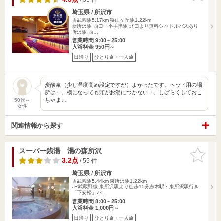
埼玉県 / 所沢市
西武園駅5.17km
狭山ヶ丘駅1.22km
新所沢駅 西口・小手指駅 北口より無料シャトルバスあり
所沢駅 西…
営業時間 9:00～25:00
入浴料金 950円～
日帰り
ひとり旅・一人旅
炭酸泉（少し温度高め設定ですが）よかったです。ヘッド用の場
所は…。横になっても頭がお湯につかない…。しばらくしておこ
ちゃま…
50代～
女性
関連情報から探す
スーパー銭湯 湯の森所沢
お気に入
りに追加
3.2点
/ 55 件
埼玉県 / 所沢市
西武園駅5.44km
東所沢駅1.22km
JR武蔵野線 東所沢駅より徒歩15分志木駅・東所沢駅行き
「下安松」バ…
営業時間 8:00～25:00
入浴料金 1,000円～
日帰り
ひとり旅・一人旅