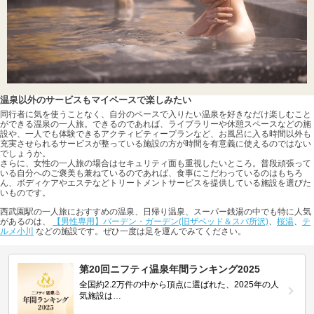
温泉以外のサービスもマイペースで楽しみたい
同行者に気を使うことなく、自分のペースで入りたい温泉を好きなだけ楽しむこと
ができる温泉の一人旅。できるのであれば、ライブラリーや休憩スペースなどの施
設や、一人でも体験できるアクティビティープランなど、お風呂に入る時間以外も
充実させられるサービスが整っている施設の方が時間を有意義に使えるのではない
でしょうか。
さらに、女性の一人旅の場合はセキュリティ面も重視したいところ。普段頑張って
いる自分へのご褒美も兼ねているのであれば、食事にこだわっているのはもちろ
ん、ボディケアやエステなどトリートメントサービスを提供している施設を選びた
いものです。
西武園駅の一人旅におすすめの温泉、日帰り温泉、スーパー銭湯の中でも特に人気
があるのは、
【男性専用】バーデン・ガーデン(旧ザベッド＆スパ所沢)
、
桜湯
、
テ
ルメ小川
などの施設です。ぜひ一度は足を運んでみてください。
第20回ニフティ温泉年間ランキング2025
全国約2.2万件の中から頂点に選ばれた、2025年の人
気施設は…