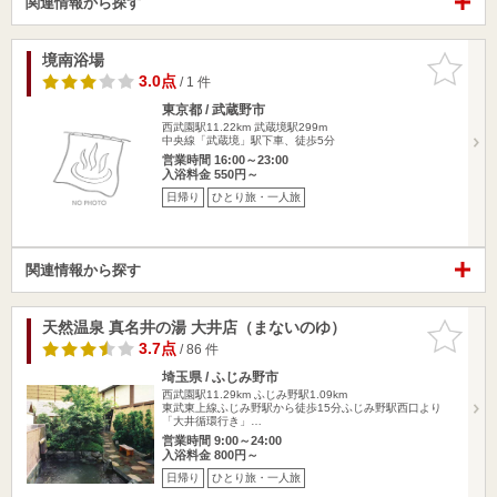
関連情報から探す
境南浴場
お気に入
りに追加
3.0点
/ 1 件
東京都 / 武蔵野市
西武園駅11.22km
武蔵境駅299m
中央線「武蔵境」駅下車、徒歩5分
営業時間 16:00～23:00
入浴料金 550円～
日帰り
ひとり旅・一人旅
関連情報から探す
天然温泉 真名井の湯 大井店（まないのゆ）
お気に入
りに追加
3.7点
/ 86 件
埼玉県 / ふじみ野市
西武園駅11.29km
ふじみ野駅1.09km
東武東上線ふじみ野駅から徒歩15分ふじみ野駅西口より
「大井循環行き」…
営業時間 9:00～24:00
入浴料金 800円～
日帰り
ひとり旅・一人旅