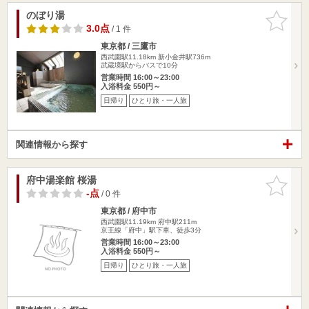
のぼり湯
お気に入
りに追加
3.0点
/ 1 件
東京都 / 三鷹市
西武園駅11.18km
新小金井駅736m
武蔵境駅からバスで10分
営業時間 16:00～23:00
入浴料金 550円～
日帰り
ひとり旅・一人旅
関連情報から探す
府中湯楽館 桜湯
お気に入
りに追加
-点
/ 0 件
東京都 / 府中市
西武園駅11.19km
府中駅211m
京王線「府中」駅下車、徒歩3分
営業時間 16:00～23:00
入浴料金 550円～
日帰り
ひとり旅・一人旅