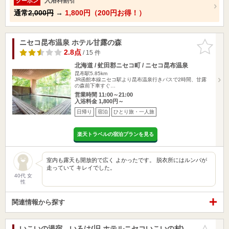
入浴料割引
クーポン
通常
2,000円
→
1,800円（200円お得！）
ニセコ昆布温泉 ホテル甘露の森
お気に入
りに追加
2.8点
/ 15 件
北海道 / 虻田郡ニセコ町 / ニセコ昆布温泉
昆布駅5.85km
JR函館本線ニセコ駅より昆布温泉行きバスで2時間、甘露
の森前下車すぐ…
営業時間 11:00～21:00
入浴料金 1,800円～
日帰り
宿泊
ひとり旅・一人旅
楽天トラベルの宿泊プランを見る
室内も露天も開放的で広く よかったです。 脱衣所にはルンバが
走っていて キレイでした。
40代 女
性
関連情報から探す
いこいの湯宿 いろは(旧 ホテルニセコいこいの村)
お気に入