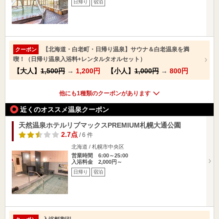
日帰り
宿泊
【北海道・白老町・日帰り温泉】サウナ＆白老温泉を満
クーポン
喫！（日帰り温泉入浴料+レンタルタオルセット）
【大人】
1,500円
→
1,200円
【小人】
1,000円
→
800円
他にも1種類のクーポンがあります
近くのオススメ温泉クーポン
天然温泉ホテルリブマックスPREMIUM札幌大通公園
2.7点
/ 6 件
北海道 / 札幌市中央区
営業時間 6:00～25:00
入浴料金 2,000円～
日帰り
宿泊