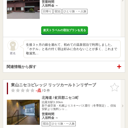
営業時間
入浴料金 ～
日帰り
宿泊
ひとり旅・一人旅
楽天トラベルの宿泊プランを見る
生後３ヶ月の娘を連れて、初めての温泉宿泊で利用しました。
「ホテル」と名の付く宿は好みに合わないことが多く、これまで
敬遠気…
匿名
関連情報から探す
東山ニセコビレッジ リッツカールトンリザーブ
お気に入
りに追加
-点
/ 0 件
北海道 / 虻田郡ニセコ町
比羅夫駅3.30km
新千歳空港・札幌よりスキーバス運行（冬季限定）。倶知
安駅より無料シャ…
営業時間
入浴料金 ～
宿泊
ひとり旅・一人旅