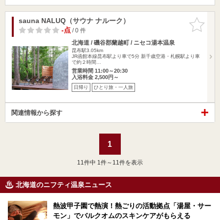
sauna NALUQ（サウナ ナルーク）
お気に入
りに追加
-点
/ 0 件
北海道 / 磯谷郡蘭越町 / ニセコ湯本温泉
昆布駅3.05km
JR函館本線昆布駅より車で5分 新千歳空港・札幌駅より車
で約２時間…
営業時間 11:00～20:30
入浴料金 2,500円～
日帰り
ひとり旅・一人旅
関連情報から探す
1
11
件中 1件～11件を表示
北海道のニフティ温泉ニュース
熱波甲子園で熱演！熱ごりの活動拠点「湯屋・サー
モン」でバルクオムのスキンケアがもらえる