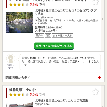
りに追加
3.6点
/ 5 件
北海道 / 虻田郡ニセコ町ニセコ / ニセコアンヌプ
リ温泉
ニセコ駅5.78km
JR函館本線ニセコ駅下車、バス10分。札幌・小樽から路線
バス<札幌>…
営業時間 12:30～21:00
入浴料金 1,200円～
日帰り
宿泊
ひとり旅・一人旅
楽天トラベルの宿泊プランを見る
日帰り利用しました。お湯は、とろみのある柔らかいお湯でし
た。 特に露天風呂は、濃い感じ、温度も丁度良く、いつまでも入
って…
50代～
女性
関連情報から探す
鶴雅別荘 杢の抄
お気に入
りに追加
3.5点
/ 3 件
北海道 / 虻田郡ニセコ町 / ニセコ昆布温泉
昆布駅5.08km