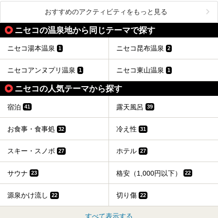
おすすめのアクティビティをもっと見る
ニセコの温泉地から同じテーマで探す
ニセコ湯本温泉
ニセコ昆布温泉
1
2
ニセコアンヌプリ温泉
ニセコ東山温泉
1
1
ニセコの人気テーマから探す
宿泊
露天風呂
41
39
お食事・食事処
冷え性
32
31
スキー・スノボ
ホテル
27
27
サウナ
格安（1,000円以下）
23
22
源泉かけ流し
切り傷
22
22
すべて表示する