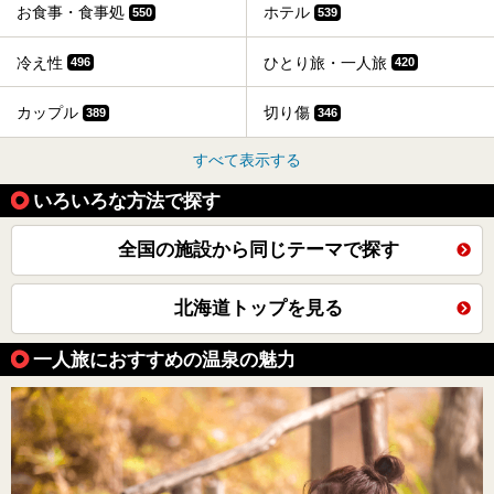
お食事・食事処
ホテル
550
539
冷え性
ひとり旅・一人旅
496
420
カップル
切り傷
389
346
すべて表示する
いろいろな方法で探す
全国の施設から同じテーマで探す
北海道トップを見る
一人旅におすすめの温泉の魅力