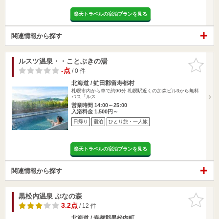
楽天トラベルの宿泊プランを見る
関連情報から探す
ルスツ温泉・・ことぶきの湯
お気に入
りに追加
-点
/ 0 件
北海道 / 虻田郡留寿都村
札幌市内から車で約90分 札幌駅近くの加森ビル3から無料
バス「ルス…
営業時間 14:00～25:00
入浴料金 1,500円～
日帰り
宿泊
ひとり旅・一人旅
楽天トラベルの宿泊プランを見る
関連情報から探す
黒松内温泉 ぶなの森
お気に入
りに追加
3.2点
/ 12 件
北海道 / 寿都郡黒松内町