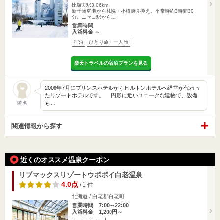
比羅夫駅3.06km
新千歳空港から札幌・小樽乗り換え。平常時約3時間30
分。ニセコ駅から…
営業時間
入浴料金 ～
宿泊
ひとり旅・一人旅
楽天トラベルの宿泊プランを見る
2008年7月にプリンスホテルからヒルトンホテルへ経営が代わっ
たリゾートホテルです。 円形に近いユニークな建物で、設備
も…
匿名
関連情報から探す
近くのオススメ温泉クーポン
リブマックスリゾートウポポイ白老温泉
4.0点
/ 1 件
北海道 / 白老郡白老町
営業時間 7:00～22:00
入浴料金 1,200円～