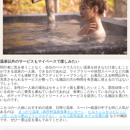
温泉以外のサービスもマイペースで楽しみたい
同行者に気を使うことなく、自分のペースで入りたい温泉を好きなだけ楽しむこと
ができる温泉の一人旅。できるのであれば、ライブラリーや休憩スペースなどの施
設や、一人でも体験できるアクティビティープランなど、お風呂に入る時間以外も
充実させられるサービスが整っている施設の方が時間を有意義に使えるのではない
でしょうか。
さらに、女性の一人旅の場合はセキュリティ面も重視したいところ。普段頑張って
いる自分へのご褒美も兼ねているのであれば、食事にこだわっているのはもちろ
ん、ボディケアやエステなどトリートメントサービスを提供している施設を選びた
いものです。
ニセコの一人旅におすすめの温泉、日帰り温泉、スーパー銭湯の中でも特に人気が
あるのは、
まっかり温泉（真狩村温泉保養センター）
、
ヒルトンニセコビレッジ
（旧：ニセコ東山プリンスホテル）
、
ニセコ昆布温泉 ホテル甘露の森
などの施設
です。ぜひ一度は足を運んでみてください。