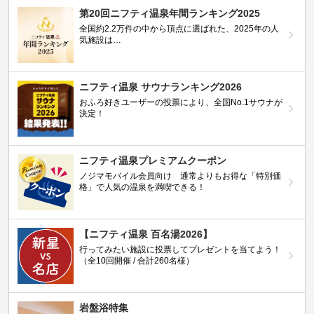
第20回ニフティ温泉年間ランキング2025
全国約2.2万件の中から頂点に選ばれた、2025年の人
気施設は…
ニフティ温泉 サウナランキング2026
おふろ好きユーザーの投票により、全国No.1サウナが
決定！
ニフティ温泉プレミアムクーポン
ノジマモバイル会員向け 通常よりもお得な「特別価
格」で人気の温泉を満喫できる！
【ニフティ温泉 百名湯2026】
行ってみたい施設に投票してプレゼントを当てよう！
（全10回開催 / 合計260名様）
岩盤浴特集