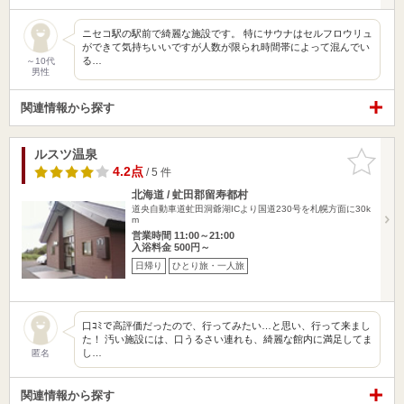
ニセコ駅の駅前で綺麗な施設です。 特にサウナはセルフロウリュ
ができて気持ちいいですが人数が限られ時間帯によって混んでい
る…
～10代
男性
関連情報から探す
ルスツ温泉
お気に入
りに追加
4.2点
/ 5 件
北海道 / 虻田郡留寿都村
道央自動車道虻田洞爺湖ICより国道230号を札幌方面に30k
m
営業時間 11:00～21:00
入浴料金 500円～
日帰り
ひとり旅・一人旅
口ｺﾐで高評価だったので、行ってみたい…と思い、行って来まし
た！ 汚い施設には、口うるさい連れも、綺麗な館内に満足してま
し…
匿名
関連情報から探す