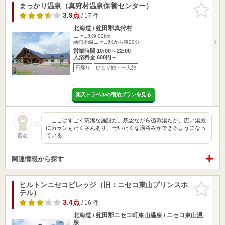
まっかり温泉（真狩村温泉保養センター）
お気に入
りに追加
3.9点
/ 17 件
北海道 / 虻田郡真狩村
ニセコ駅9.02km
函館本線ニセコ駅から車20分
営業時間 10:00～22:00
入浴料金 600円～
日帰り
ひとり旅・一人旅
楽天トラベルの宿泊プランを見る
ここはすごく清潔な施設だ。残念ながら循環湯だが、広い湯殿
にカランもたくさんあり、ぜいたくな湯浴みができるようになっ
ている…
匿名
関連情報から探す
ヒルトンニセコビレッジ（旧：ニセコ東山プリンスホ
お気に入
テル）
りに追加
3.4点
/ 16 件
北海道 / 虻田郡ニセコ町東山温泉 / ニセコ東山温
泉