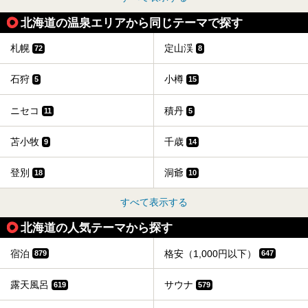
北海道の温泉エリアから同じテーマで探す
札幌
定山渓
72
8
石狩
小樽
5
15
ニセコ
積丹
11
5
苫小牧
千歳
9
14
登別
洞爺
18
10
すべて表示する
北海道の人気テーマから探す
宿泊
格安（1,000円以下）
879
647
露天風呂
サウナ
619
579