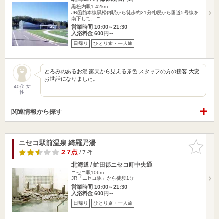
黒松内駅1.42km
JR函館本線黒松内駅から徒歩約21分札幌から国道5号線を
南下して、ニ…
営業時間 10:00～21:30
入浴料金 600円～
日帰り
ひとり旅・一人旅
とろみのあるお湯 露天から見える景色 スタッフの方の接客 大変
お世話になりました。
40代 女
性
関連情報から探す
ニセコ駅前温泉 綺羅乃湯
お気に入
りに追加
2.7点
/ 7 件
北海道 / 虻田郡ニセコ町中央通
ニセコ駅106m
JR「ニセコ駅」から徒歩1分
営業時間 10:00～21:30
入浴料金 600円～
日帰り
ひとり旅・一人旅