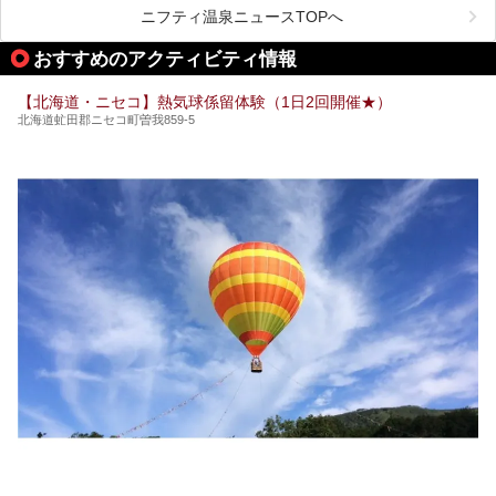
LOUNGE DAYOF」・グルメ「休日洋麺店」・ホテル「エク
ニフティ温泉ニュースTOPへ
スクラメーションホテル」で構成された、まさに大人の癒し
空間。
おすすめのアクティビティ情報
今回は、そんな「休日ビルヂング」の魅力を5つのポイント
からご紹介します。
【北海道・ニセコ】熱気球係留体験（1日2回開催★）
北海道虻田郡ニセコ町曽我859-5