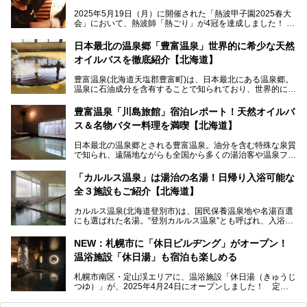
2025年5月19日（月）に開催された「熱波甲子園2025春大
会」において、熱波師「熱ごり」が4冠を達成しました！
このたび、バルクオム賞の受賞を記念して、熱ごりさんの活
動拠点である北海道の銭湯「湯屋・サーモン」にて、メンズ
日本最北の温泉郷「豊富温泉」世界的に希少な天然
スキンケアブランド バルクオムの「ONE DAY KIT」を数量
オイルバスを徹底紹介【北海道】
限定でプレゼントいたします。
老若男女問わず、多くの方にご体験いただける製品ですの
豊富温泉(北海道天塩郡豊富町)は、日本最北にある温泉郷。
で、ぜひお試しください。※6月13日配布開始、なくなり次
温泉に石油成分を含有することで知られており、世界的にも
第終了
大変希少な泉質です。また、油分が乾癬やアトピー性皮膚炎
に特効があると言われ、遠隔地ながらも全国から湯治・療養
───
豊富温泉「川島旅館」宿泊レポート！天然オイルバ
目的で多くの人々が訪れます。
提供元：株式会社バルクオム【PR】
ス＆名物バター料理を満喫【北海道】
この記事は株式会社バルクオム商品のPR記事です。
今回、四半世紀以上に渡り全国の温泉を巡り続ける筆者が現
日本最北の温泉郷とされる豊富温泉。油分を含む特殊な泉質
地体験し、独自の視点で豊富温泉の“天然オイルバス”をレポ
で知られ、遠隔地ながらも全国から多くの湯治客や温泉ファ
ート。温泉地概要や日帰り入浴施設をはじめ、宿泊施設・ア
ンが訪れる地です。
クセスまで徹底紹介します！
「カルルス温泉」は湯治の名湯！日帰り入浴可能な
「川島旅館」は、豊富温泉の開湯当初から営業する老舗旅
全３施設もご紹介【北海道】
館。とりわけ温泉の良さと名物のバター料理に定評があり、
口コミの評判も非常に高い宿。今回は筆者自ら宿泊し、自慢
カルルス温泉(北海道登別市)は、国民保養温泉地や名湯百選
の温泉や料理をはじめ、パブリックスペース・客室など宿の
にも選ばれた名湯。“登別カルルス温泉”とも呼ばれ、入浴剤
全貌を徹底的にご紹介します！
としてその名を聞いたことがある方も多いでしょう。観光色
豊かな登別温泉とは対照的な存在で、今も湯治場的な要素が
NEW：札幌市に「休日ビルヂング」がオープン！
残る閑静な温泉地です。
温浴施設「休日湯」も宿泊も楽しめる
今回、四半世紀以上に渡り全国の温泉を巡り続ける筆者が現
札幌市南区・定山渓エリアに、温浴施設「休日湯（きゅうじ
地体験し、カルルス温泉をご紹介。温泉地の概要や泉質解説
つゆ）」が、2025年4月24日にオープンしました！ 定山
をはじめ、日帰り入浴可能な全３施設の紹介・周辺観光・ア
渓の新たなランドマーク「休日ビルヂング」として誕生した
クセスまで徹底紹介します！
この施設は、温泉・サウナの「休日湯」・ラウンジの「THE