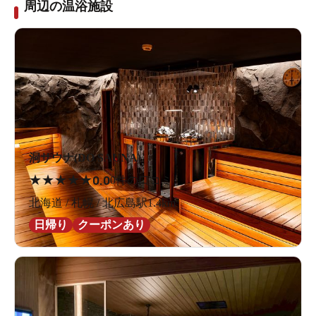
周辺の温浴施設
洞サウナ(DO SAUNA)
★
★
★
★
★
0.0
0件の口コミ
北海道 / 札幌 / 北広島駅1.4km
日帰り
クーポンあり