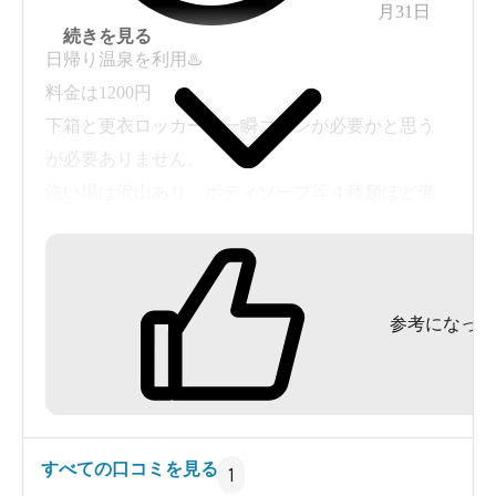
月31日
続きを見る
日帰り温泉を利用♨️
料金は1200円
下箱と更衣ロッカーは一瞬コインが必要かと思う
が必要ありません。
洗い場は沢山あり、ボディソープ等４種類ほど備
付でありました。
内風呂は５つ（水風呂１）、半露天に２つある。
元々介護施設だったらしく手すりが沢山ある
参考になった
（笑）
サウナは20名が余裕で入れる広さで、セルフロウ
リュあり（３種類のアロマが選べる）温度は97℃
あり良い汗がドップリ、サウナハットやマットを
掛けておくフックもありグッド👍️
すべての口コミを見る
1
ととのい椅子も半露天に５つありまったりでき