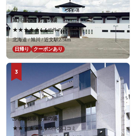
旭川高砂台 万葉の湯
★
★
★
★
★
4.4
45件の口コミ
北海道 / 旭川 / 近文駅2.5km
日帰り
クーポンあり
3
ふとみ銘泉 万葉の湯
★
★
★
★
★
3.9
36件の口コミ