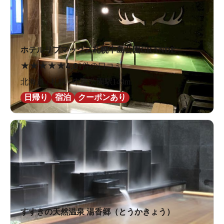
ホテルリブマックス札幌中島公園GRANDE
★
★
★
★
★
4.0
1件の口コミ
北海道 / 札幌 / 中島公園駅149m
日帰り
宿泊
クーポンあり
すすきの天然温泉 湯香郷（とうかきょう）