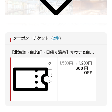
クーポン・チケット
（
2
件
）
【北海道・白老町・日帰り温泉】サウナ＆白老温泉を満喫！（日帰り温泉入浴料+レンタルタオルセット）
1,500
1,200
円
→
円
ク
300
円
ー
OFF
ポ
ン