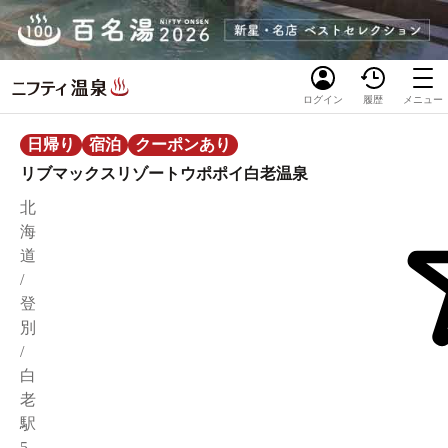
ログイン
履歴
メニュー
日帰り
宿泊
クーポンあり
リブマックスリゾートウポポイ白老温泉
北
海
道
/
登
別
/
白
老
駅
5