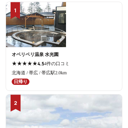
1
オベリベリ温泉 水光園
★
★
★
★
★
4.5
4件の口コミ
北海道 / 帯広 / 帯広駅2.0km
日帰り
2