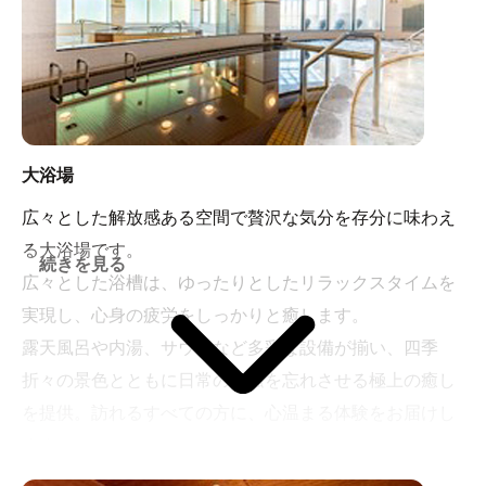
大浴場
広々とした解放感ある空間で贅沢な気分を存分に味わえ
る大浴場です。
続きを見る
広々とした浴槽は、ゆったりとしたリラックスタイムを
実現し、心身の疲労をしっかりと癒します。
露天風呂や内湯、サウナなど多彩な設備が揃い、四季
折々の景色とともに日常の喧騒を忘れさせる極上の癒し
を提供。訪れるすべての方に、心温まる体験をお届けし
ます。