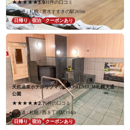
★
★
★
★
★
3.9
31件の口コミ
北海道 / 札幌 / 豊水すすきの駅265m
日帰り
宿泊
クーポンあり
天然温泉ホテルリブマックスPREMIUM札幌大通
公園
★
★
★
★
★
2.7
6件の口コミ
北海道 / 札幌 / 西８丁目駅194m
日帰り
宿泊
クーポンあり