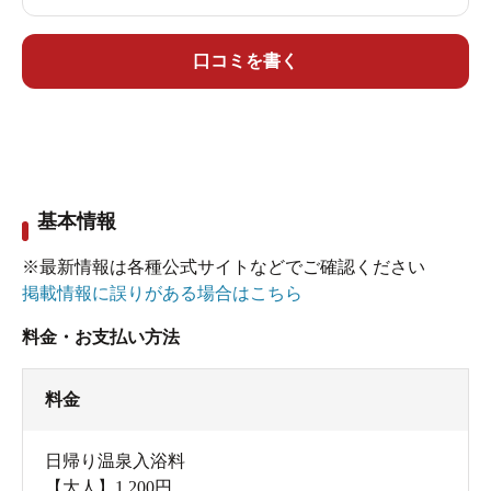
る。
水風呂は３人程入れる大きさで、そんなに冷たく
口コミを書く
ないので長く入ってられる。
ドライヤーはリファで最高でした。
休憩所もあり、有料だがマッサージチェアも２台
ありました。
基本情報
※最新情報は各種公式サイトなどでご確認ください
掲載情報に誤りがある場合はこちら
料金・お支払い方法
料金
日帰り温泉入浴料
【大人】1,200円