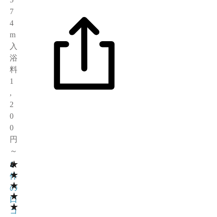
7
4
m
入
浴
料
1
,
2
0
0
円
～
★
4
1
★
件
★
の
★
口
★
コ