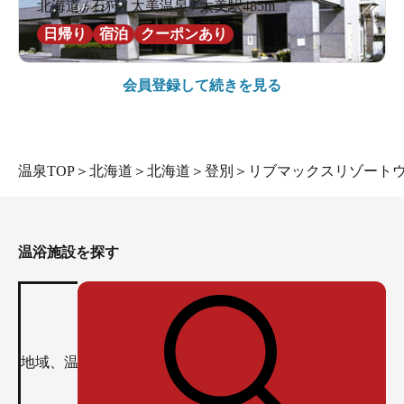
北海道 / 石狩 / 太美温泉 / 太美駅485m
日帰り
宿泊
クーポンあり
会員登録して続きを見る
温泉TOP
＞
北海道
＞
北海道
＞
登別
＞
リブマックスリゾート
温浴施設を探す