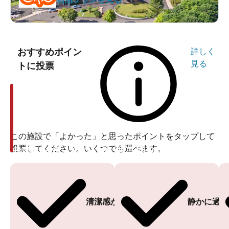
おすすめポイン
詳しく
見る
トに投票
この施設で「よかった」と思ったポイントをタップして
投票してください。いくつでも選べます。
投票ありがとうございます
投票ありがとうございます
清潔感がある
静かに過ご