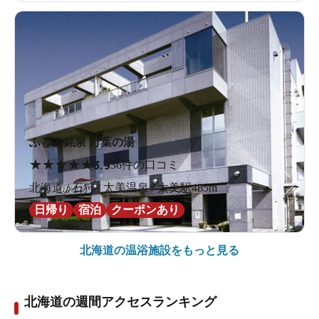
ふとみ銘泉 万葉の湯
★
★
★
★
★
3.9
36件の口コミ
北海道 / 石狩 / 太美温泉 / 太美駅485m
日帰り
宿泊
クーポンあり
北海道の
温浴施設をもっと見る
北海道の週間アクセスランキング