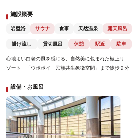
施設概要
岩盤浴
サウナ
食事
天然温泉
露天風呂
掛け流し
貸切風呂
休憩
駅近
駐車
心地よい白老の風を感じる、自然美に包まれた極上リ
ゾート 「ウポポイ 民族共生象徴空間」まで徒歩９分
設備・お風呂