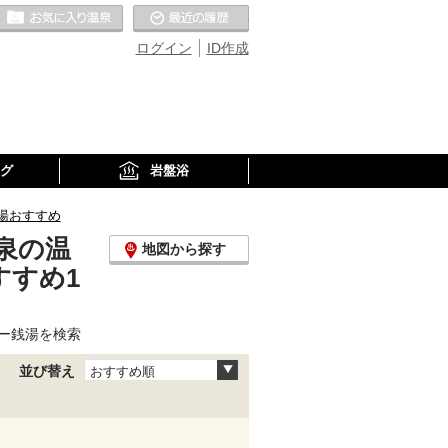
お気に入りの温泉
最近の履歴
ログイン
ID作成
グ
岩盤浴
湯おすすめ
泉の温
地図から探す
すすめ1
ー銭湯を検索
並び替え
おすすめ順