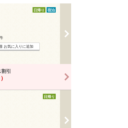
日帰り
宿泊
>
2件
お気に入りに追加
ス割引
>
！）
日帰り
>