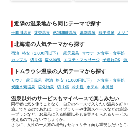
でこころもスッキリ──そん
天然温泉や露天風呂、注目のサ
新体験が楽しめる「占いベ
ウナなど、こだわりの魅力がつ
チ」を展開中♨
まったスポットが続々登場して
近隣の温泉地から同じテーマで探す
います。
手相やタロットなど気軽に
現地取材記事もあわせて紹介し
める占いで、“ととのう”お
十勝川温泉
芽登温泉
然別湖畔温泉
幕別温泉
糠平温泉
オソ
ていますので、気になる施設は
時間を、もっと特別に。
ぜひチェックして次のおでかけ
北海道の人気テーマから探す
先の参考にしてみてください
ね。
宿泊
格安（1,000円以下）
露天風呂
サウナ
お食事・食事処
カップル
切り傷
塩化物泉
エステ・マッサージ
子連れOK
源
トムラウシ温泉の人気テーマから探す
サウナ
露天風呂
宿泊
格安（1,000円以下）
お食事・食事処
炭酸水素塩泉
塩化物泉
切り傷
冷え性
ホテル
水風呂
温泉以外のサービスもマイペースで楽しみたい
同行者に気を使うことなく、自分のペースで入りたい温泉を好き
旅。できるのであれば、ライブラリーや休憩スペースなどの施設
ープランなど、お風呂に入る時間以外も充実させられるサービス
使えるのではないでしょうか。
さらに、女性の一人旅の場合はセキュリティ面も重視したいとこ