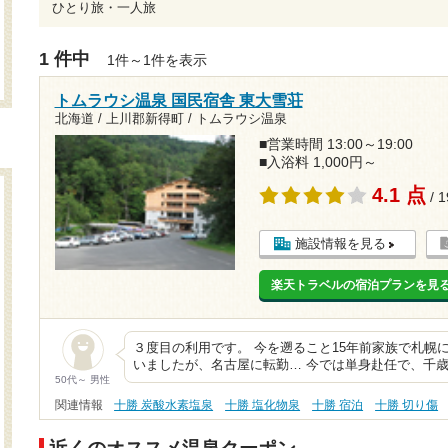
ひとり旅・一人旅
1 件中
1件～1件を表示
トムラウシ温泉 国民宿舎 東大雪荘
北海道 / 上川郡新得町 / トムラウシ温泉
■営業時間 13:00～19:00
■入浴料 1,000円～
4.1 点
/ 
施設情報を見る
楽天トラベルの宿泊プランを見
３度目の利用です。 今を遡ること15年前家族で札幌
いましたが、名古屋に転勤… 今では単身赴任で、千
50代～ 男性
関連情報
十勝 炭酸水素塩泉
十勝 塩化物泉
十勝 宿泊
十勝 切り傷