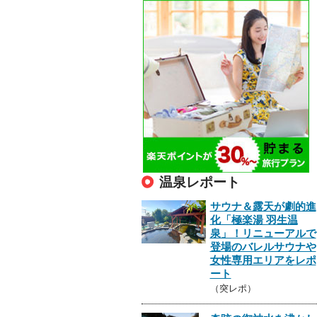
温泉レポート
サウナ＆露天が劇的進
化「極楽湯 羽生温
泉」！リニューアルで
登場のバレルサウナや
女性専用エリアをレポ
ート
（突レポ）