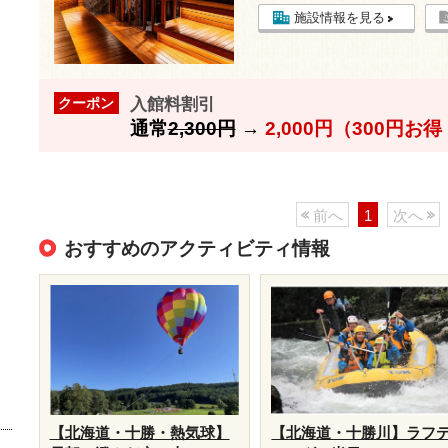
施設情報を見る
入館料割引
クーポン
通常
2,300円
→
2,000円（300円お
前へ
1
次へ
おすすめのアクティビティ情報
【北海道・十勝・熱気球】
【北海道・十勝川】ラフ