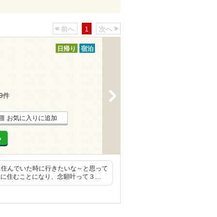
前へ
1
次へ
日帰り
宿泊
>
19件
お気に入りに追加
る
に住んでいた時に行きたいな～と思って
歳に住むことになり、念願叶って３…