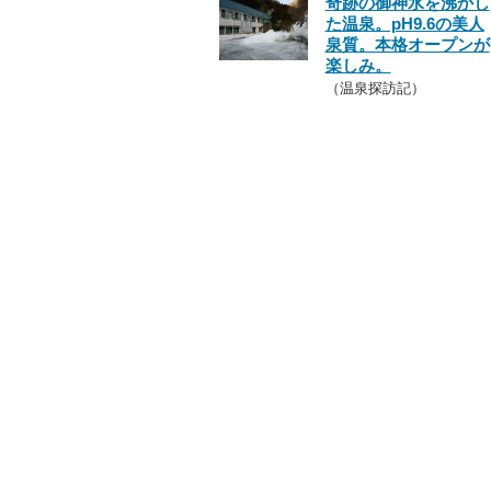
奇跡の御神水を沸かし
た温泉。pH9.6の美人
泉質。本格オープンが
楽しみ。
（温泉探訪記）