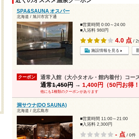
近くのオススメ温泉クーポン
SPA&SAUNA オスパー
北海道 / 旭川市宮下通
■営業時間 0:00～24:00
■入浴料 980円
4.0 点
/ 
施設情報を見る
通常入館（大小タオル・館内着付）コー
クーポン
通常
1,450円
→
1,400円（50円お得
他にも1種類のクーポンがあります
洞サウナ(DO SAUNA)
北海道 / 北広島市
■営業時間 11:00～21:00
■入浴料 2,300円
- 点
/ 0件