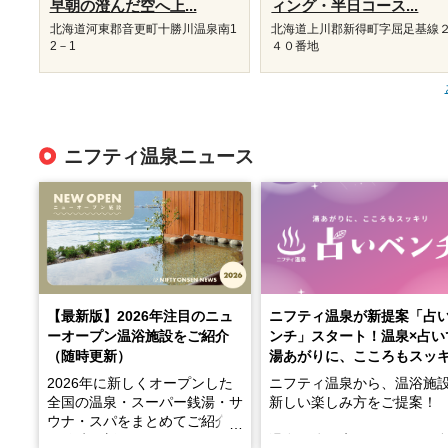
早朝の澄んだ空へ上...
ィング・半日コース...
北海道河東郡音更町十勝川温泉南1
北海道上川郡新得町字屈足基線
2－1
４０番地
ニフティ温泉ニュース
【最新版】2026年注目のニュ
ニフティ温泉が新提案「占
ーオープン温浴施設をご紹介
ンチ」スタート！温泉×占い
（随時更新）
湯あがりに、こころもスッ
2026年に新しくオープンした
ニフティ温泉から、温浴施
全国の温泉・スーパー銭湯・サ
新しい楽しみ方をご提案！
ウナ・スパをまとめてご紹介！
※随時更新しています
温泉で体を癒したあとに、