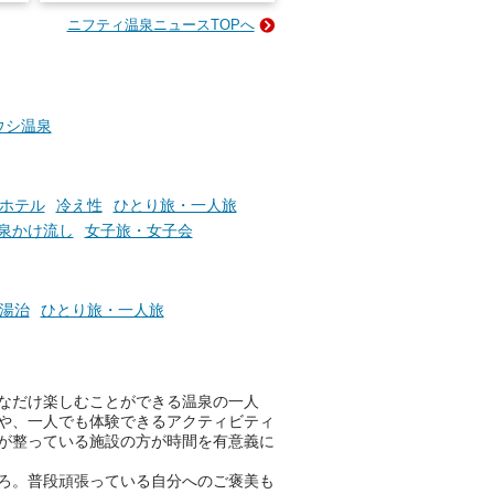
な
様（合計260名様）に選べるe-
ニフティ温泉ニュースTOPへ
ン
GIFT500円分をプレゼントい
たします。
楽し
ふろ
ウシ温泉
ホテル
冷え性
ひとり旅・一人旅
泉かけ流し
女子旅・女子会
湯治
ひとり旅・一人旅
なだけ楽しむことができる温泉の一人
や、一人でも体験できるアクティビティ
が整っている施設の方が時間を有意義に
ろ。普段頑張っている自分へのご褒美も