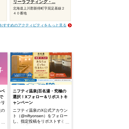
リーラフティング・...
２
北海道上川郡新得町字屈足基線２
４０番地
おすすめのアクティビティをもっと見る
いベ
ニフティ温泉|百名湯・究極の
で
選択！Xフォロー＆リポストキ
キリ
ャンペーン
設の
ニフティ温泉のX公式アカウン
ト（@niftyonsen）をフォロー
し、指定投稿をリポストする
占い
と、抽選で各回26（ふろ）名