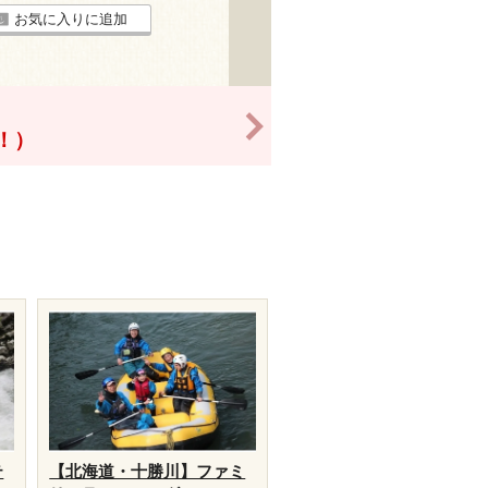
お気に入りに追加
>
得！）
テ
【北海道・十勝川】ファミ