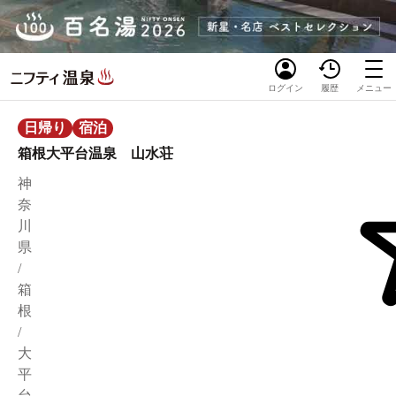
ログイン
履歴
メニュー
日帰り
宿泊
箱根大平台温泉 山水荘
神
奈
川
県
/
箱
根
/
大
平
台