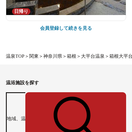
神奈川県 / 横浜 / 横浜駅470m
日帰り
会員登録して続きを見る
温泉TOP
＞
関東
＞
神奈川県
＞
箱根
＞
大平台温泉
＞
箱根大平
温浴施設を探す