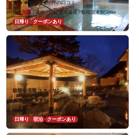
★
★
★
★
★
3.8
16件の口コミ
神奈川県 / 箱根 / 箱根湯本温泉 / 箱根湯本駅506m
日帰り
クーポンあり
箱根小涌園 ユネッサン
★
★
★
★
★
3.2
97件の口コミ
神奈川県 / 箱根 / 小涌谷温泉 / 小涌谷駅707m
日帰り
宿泊
クーポンあり