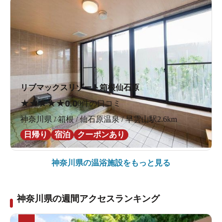
リブマックスリゾート箱根仙石原
★
★
★
★
★
0.0
0件の口コミ
神奈川県 / 箱根 / 仙石原温泉 / 早雲山駅2.6km
日帰り
宿泊
クーポンあり
神奈川県の
温浴施設をもっと見る
神奈川県の週間アクセスランキング