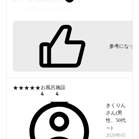
メリットのシャンプーあり
固形石鹸あり
身体をゴシゴシ洗うような雰囲気無し
どこかで別の風呂などでキレイになってから
参考になった
温泉のみ入る感じ
ハイキングなど汗をかいた後にちゃんとシャン
プーして身体を洗って入るなら内風呂がおすすめ
外なのでコンセント見当たらず
★
★
★
★
★
お風呂
施設
ドライヤーなどやる感じの場所でなく
4
4
メイク落とし無し
きくりん
鏡無し
さん(
男
性
、
50代
着替えて即、温泉です
～
)
2020年05