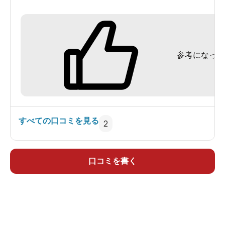
浴でも内湯か露天風呂を貸切制で楽しめます。平
日の午後、日帰り入浴して来ました。
参考になった
ちなみに、駐車場の場所もわかりにくく、国道1号
線沿いの大平台駅隣の山神神社横の脇道へ入った
ところにあります。
入浴料は、玄関を入って左側のフロントで。通常
すべての口コミを見る
2
2000円ですが、この日は「横浜ウォーカー」の特
典で、半額の1000円＋入湯税50円で入浴。せっか
くなので、露天風呂をチョイスしました。
口コミを書く
一度玄関から外へ出て、小径を右手へ。30m程緩や
かな坂を下った右側に、露天風呂の表示がありま
す。