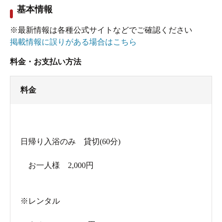
基本情報
棚に籐籠が並ぶ脱衣場には、ドライヤーなし。左
※最新情報は各種公式サイトなどでご確認ください
側に1人分のシャワーと蛇口があり、アメニティは
掲載情報に誤りがある場合はこちら
固形石鹸のみです。
料金・お支払い方法
中央に4人サイズの石組み浴槽があり、無色透明の
料金
ナトリウムー塩化物温泉（源泉名: 箱根大平台温泉
組合供給温泉） が満ちています。常時底から抜か
れた温泉が流れ出ているので、源泉かけ流しで
日帰り入浴のみ 貸切(60分)
しょうか。泉温55.3℃を、43℃位で供給。PH8.5
で、肌がスベスベする浴感です。冷水と温泉の蛇
お一人様 2,000円
口があり、湯温の調整もできます。
※レンタル
囲まれていますが、日本庭園と生垣越しに山の景
色。観光地でもある箱根にいることを、すっかり