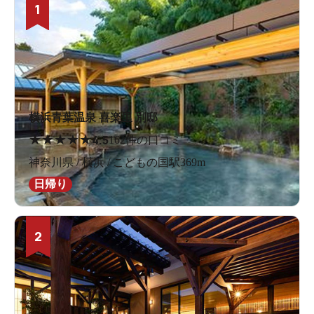
1
横浜青葉温泉 喜楽里 別邸
★
★
★
★
★
4.5
162件の口コミ
神奈川県 / 横浜 / こどもの国駅369m
日帰り
2