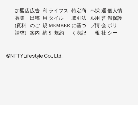
加盟店
広告
利
ライフス
特定商
ヘ
採
運
個人情
募集
出稿
用
タイル
取引法
ル
用
営
報保護
(資料
のご
規
MEMBER
に基づ
プ
情
会
ポリ
請求)
案内
約
S+規約
く表記
報
社
シー
©NIFTY Lifestyle Co., Ltd.