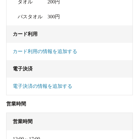
タオル 200円
忘れてしまいそうな静けさ。蝉の鳴き声に耳を傾
バスタオル 300円
けて、夏の終わりを感じつつ貸切でまったりでき
ました。
カード利用
主な成分: ﾘﾁｳﾑｲｵﾝ0.30mg、ﾅﾄﾘｳﾑｲｵﾝ291mg、ﾏｸﾞﾈｼｳ
カード利用の情報を追加する
ﾑｲｵﾝ1.56mg、ｶﾙｼｳﾑｲｵﾝ23.1mg、ｱﾙﾐﾆｳﾑｲｵﾝ0.02mg、
鉄（II）ｲｵﾝ0.02mg、ﾌｯ化物ｲｵﾝ0.39mg、塩化物ｲｵﾝ
電子決済
424mg、臭化物ｲｵﾝ0.89mg、硫酸ｲｵﾝ39.0mg、硝酸ｲｵ
ﾝ0.65mg、炭酸水素ｲｵﾝ71.2mg、炭酸ｲｵﾝ1.69mg、ﾒﾀ
電子決済の情報を追加する
ｹｲ酸ｲｵﾝ8.08mg、ﾒﾀﾎｳ酸ｲｵﾝ3.79mg、ﾒﾀｹｲ酸129mg、
ﾒﾀﾎｳ酸19.5mg、遊離二酸化炭素0.37mg、成分総計
営業時間
1.033g
営業時間
12:00～17:00