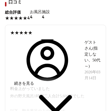
口コミ
お風呂
施設
総合評価
4
4
4
★
★
★
★
★
★
★
★
★
★
ゲスト
さん(
指
定しな
い
、
50代
～
)
2026年03
月14日
続きを見る
料金上がっていました
外の野天風呂1時間二人合計5,600円でした
以下、野天風呂のみの情報です