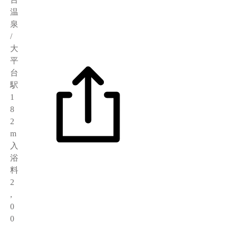
温
泉
/
大
平
台
駅
1
8
2
m
入
浴
料
2
,
0
0