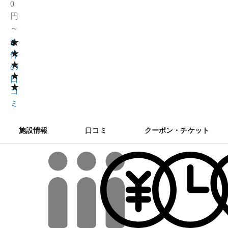
0
円
～
★
4
2
★
件
★
の
★
口
★
コ
ミ
施設情報
口コミ
クーポン・チケット