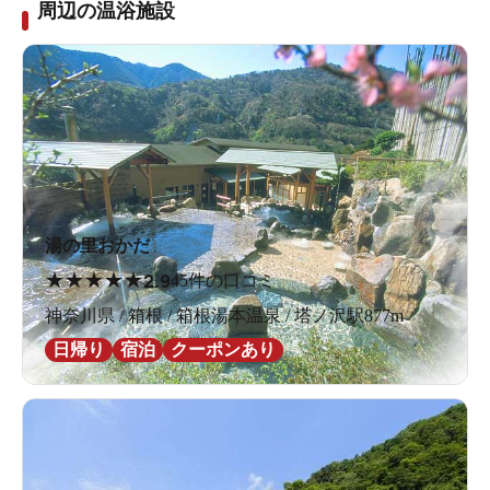
周辺の温浴施設
湯の里おかだ
★
★
★
★
★
2.9
45件の口コミ
神奈川県 / 箱根 / 箱根湯本温泉 / 塔ノ沢駅877m
日帰り
宿泊
クーポンあり