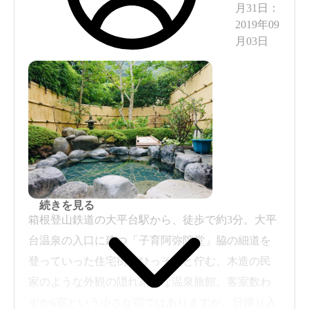
着替える場所も外で屋根とのれんで仕切られてい
月31日
：
る
2019年09
月03日
温泉もお宿も内装、とてもキレイ
どこもよく手入れをされていて、掃除も行き届い
ている
大通りから入ったところなので
静かに、ゆっくり温泉に入る事が出来ました
静かに過ごしたい方におすすめ
続きを見る
箱根登山鉄道の大平台駅から、徒歩で約3分。大平
お湯は無色透明で
台温泉の入口に建つ「子育阿弥陀堂」脇の細道を
とても温まりました
登っていった住宅街にひっそりと佇む、木造の民
家のような外観の隠れ家的な温泉旅館。客室数わ
ずか6室という小さな宿ではありますが、日帰り入