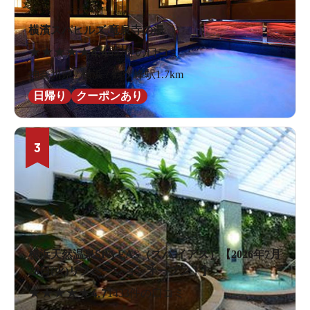
横濱スパヒルズ 竜泉寺の湯
★
★
★
★
★
4.4
697件の口コミ
神奈川県 / 横浜 / 鶴ケ峰駅1.7km
日帰り
クーポンあり
3
横浜天然温泉SPA EAS（スパ イアス）【2026年7月
28日(火)リノベーションオープン！】
★
★
★
★
★
4.7
1433件の口コミ