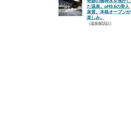
奇跡の御神水を沸かし
た温泉。pH9.6の美人
泉質。本格オープンが
楽しみ。
（温泉探訪記）