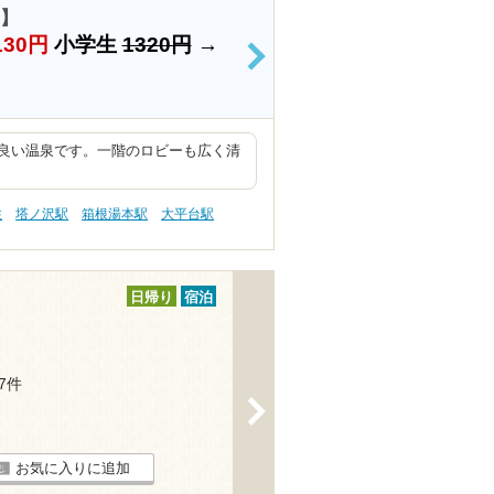
1】
130円
小学生
1320円
→
>
良い温泉です。一階のロビーも広く清
性
塔ノ沢駅
箱根湯本駅
大平台駅
日帰り
宿泊
97件
>
お気に入りに追加