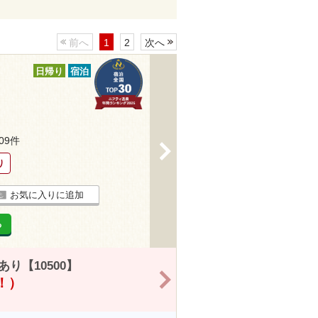
前へ
1
2
次へ
日帰り
宿泊
209件
>
り
お気に入りに追加
る
り【10500】
>
得！）