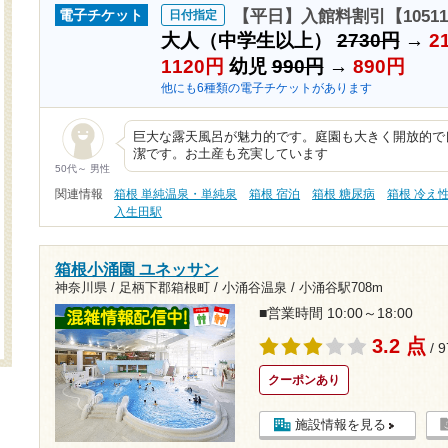
【平日】入館料割引【1051
電子チケット
日付指定
大人（中学生以上）
2730円
→
2
1120円
幼児
990円
→
890円
他にも6種類の電子チケットがあります
巨大な露天風呂が魅力的です。庭園も大きく開放的で
潔です。お土産も充実しています
50代～ 男性
関連情報
箱根 単純温泉・単純泉
箱根 宿泊
箱根 糖尿病
箱根 冷え
入生田駅
箱根小涌園 ユネッサン
神奈川県 / 足柄下郡箱根町 / 小涌谷温泉 /
小涌谷駅708m
■営業時間 10:00～18:00
3.2 点
/ 
クーポンあり
施設情報を見る