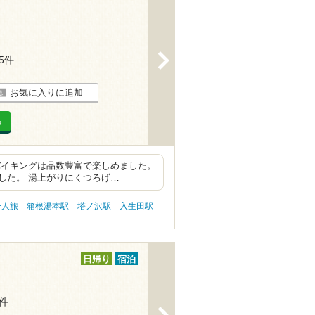
>
15件
お気に入りに追加
る
バイキングは品数豊富で楽しめました。
した。 湯上がりにくつろげ…
一人旅
箱根湯本駅
塔ノ沢駅
入生田駅
日帰り
宿泊
5件
>