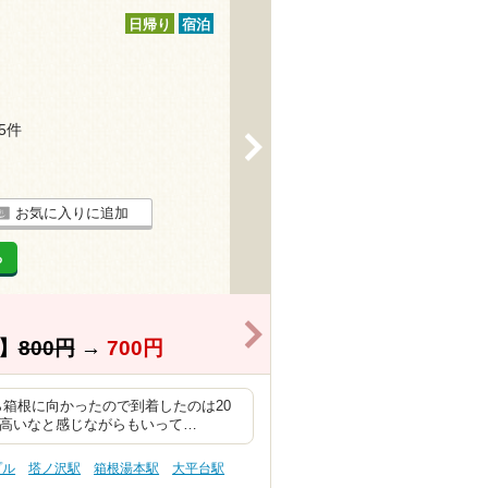
日帰り
宿泊
45件
>
お気に入りに追加
る
>
】
800円
→
700円
ら箱根に向かったので到着したのは20
は高いなと感じながらもいって…
プル
塔ノ沢駅
箱根湯本駅
大平台駅