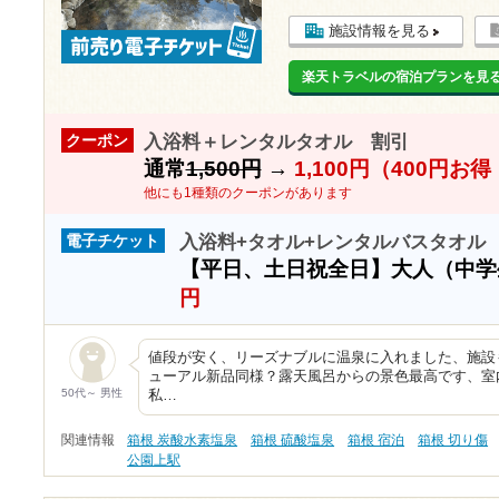
施設情報を見る
楽天トラベルの宿泊プランを見
入浴料＋レンタルタオル 割引
クーポン
通常
1,500円
→
1,100円（400円お
他にも1種類のクーポンがあります
入浴料+タオル+レンタルバスタオル
電子チケット
【平日、土日祝全日】大人（中
円
値段が安く、リーズナブルに温泉に入れました、施設
ューアル新品同様？露天風呂からの景色最高です、室
50代～ 男性
私…
関連情報
箱根 炭酸水素塩泉
箱根 硫酸塩泉
箱根 宿泊
箱根 切り傷
公園上駅