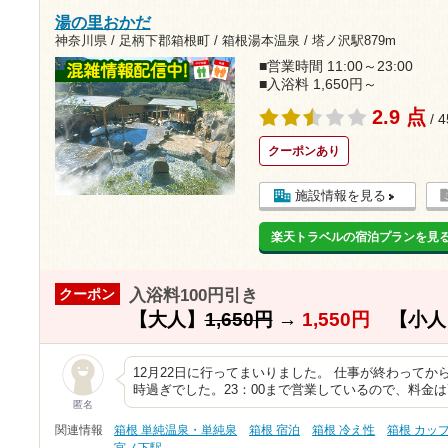
湯の里おかだ
神奈川県 / 足柄下郡箱根町 / 箱根湯本温泉 /
塔ノ沢駅879m
■営業時間 11:00～23:00
■入浴料 1,650円～
2.9 点
/ 
クーポンあり
施設情報を見る
楽天トラベルの宿泊プランを見
入浴料100円引き
クーポン
【大人】
1,650円
→
1,550円
【小人
12月22日に行ってまいりました。 仕事が終わってか
時過ぎでした。23：00まで営業しているので、料金
匿名
関連情報
箱根 単純温泉・単純泉
箱根 宿泊
箱根 冷え性
箱根 カッ