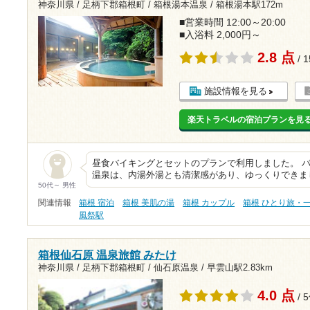
神奈川県 / 足柄下郡箱根町 / 箱根湯本温泉 /
箱根湯本駅172m
■営業時間 12:00～20:00
■入浴料 2,000円～
2.8 点
/ 
施設情報を見る
楽天トラベルの宿泊プランを見
昼食バイキングとセットのプランで利用しました。 
温泉は、内湯外湯とも清潔感があり、ゆっくりできま
50代～ 男性
関連情報
箱根 宿泊
箱根 美肌の湯
箱根 カップル
箱根 ひとり旅・
風祭駅
箱根仙石原 温泉旅館 みたけ
神奈川県 / 足柄下郡箱根町 / 仙石原温泉 /
早雲山駅2.83km
4.0 点
/ 