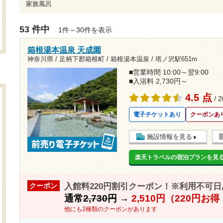
家族風呂
53 件中
1件～30件を表示
箱根湯本温泉 天成園
神奈川県 / 足柄下郡箱根町 / 箱根湯本温泉 /
塔ノ沢駅651m
■営業時間 10:00～翌9:00
■入浴料 2,730円～
4.5 点
/ 
電子チケットあり
クーポンあ
施設情報を見る
楽天トラベルの宿泊プランを見
入館料220円割引クーポン！※利用不可日あ
クーポン
通常
2,730円
→
2,510円（220円お
他にも2種類のクーポンがあります