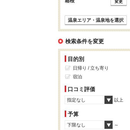
箱根
変更
温泉エリア・温泉地を選択
検索条件を変更
目的別
日帰り / 立ち寄り
宿泊
口コミ評価
指定なし
以上
予算
下限なし
～