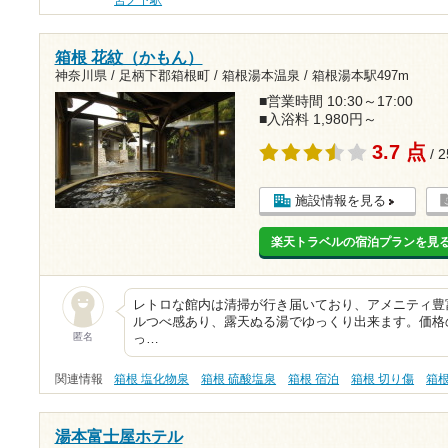
宮ノ下駅
箱根 花紋（かもん）
神奈川県 / 足柄下郡箱根町 / 箱根湯本温泉 /
箱根湯本駅497m
■営業時間 10:30～17:00
■入浴料 1,980円～
3.7 点
/ 
施設情報を見る
楽天トラベルの宿泊プランを見
レトロな館内は清掃が行き届いており、アメニティ豊
ルつべ感あり、露天ぬる湯でゆっくり出来ます。価格
匿名
っ…
関連情報
箱根 塩化物泉
箱根 硫酸塩泉
箱根 宿泊
箱根 切り傷
箱
湯本富士屋ホテル