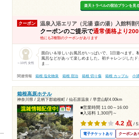
楽天トラベルの宿泊プランを見
温泉入浴エリア（元湯 森の湯）入館料割
クーポン
クーポンのご提示で
通常価格より20
他にも2種類のクーポンがあります
面白い＆珍しいお風呂がいっぱいで、1日遊べます。
風呂などがあって楽しめました。初チャレンジしたド
～10代 女性
ま…
関連情報
箱根 塩化物泉
箱根 宿泊
箱根 切り傷
箱根 カップル
小
箱根高原ホテル
神奈川県 / 足柄下郡箱根町 / 仙石原温泉 /
早雲山駅4.00km
■営業時間 11:00～16:00
■入浴料 1,300円～
4.2 点
/ 
電子チケットあり
クーポンあ