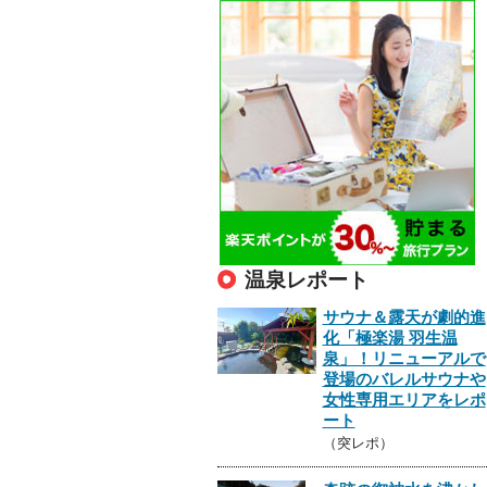
温泉レポート
サウナ＆露天が劇的進
化「極楽湯 羽生温
泉」！リニューアルで
登場のバレルサウナや
女性専用エリアをレポ
ート
（突レポ）