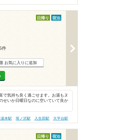
日帰り
宿泊
>
25件
お気に入りに追加
る
富で気持ち良く過ごせます。お湯もヌ
のせいか日曜日なのに空いていて良か
根湯本駅
塔ノ沢駅
入生田駅
大平台駅
日帰り
宿泊