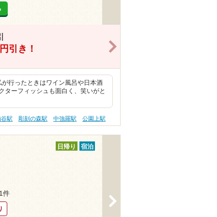
る
引
>
0円引き！
私が行ったときはワイン風呂や日本酒
クターフィッシュも面白く、笑いがと
涌谷駅
彫刻の森駅
中強羅駅
公園上駅
日帰り
宿泊
51件
>
り