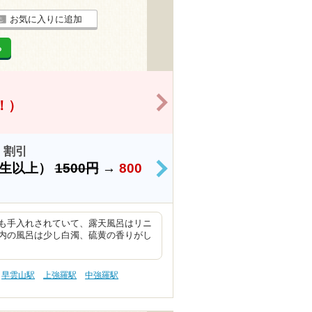
お気に入りに追加
る
>
得！）
 割引
学生以上）
1500円
→
800
>
も手入れされていて、露天風呂はリニ
内の風呂は少し白濁、硫黄の香りがし
早雲山駅
上強羅駅
中強羅駅