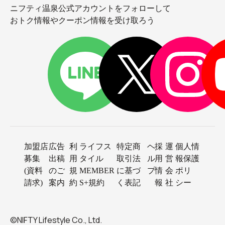
ニフティ温泉公式アカウントをフォローして
おトク情報やクーポン情報を受け取ろう
加盟店
広告
利
ライフス
特定商
ヘ
採
運
個人情
募集
出稿
用
タイル
取引法
ル
用
営
報保護
(資料
のご
規
MEMBER
に基づ
プ
情
会
ポリ
請求)
案内
約
S+規約
く表記
報
社
シー
©NIFTY Lifestyle Co., Ltd.