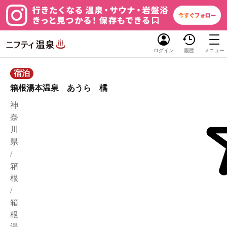
ログイン
履歴
メニュー
宿泊
箱根湯本温泉 あうら 橘
神
奈
川
県
/
箱
根
/
箱
根
湯