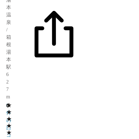
本
温
泉
/
箱
根
湯
本
駅
6
2
7
m
★
0
0
★
件
★
の
★
口
★
コ