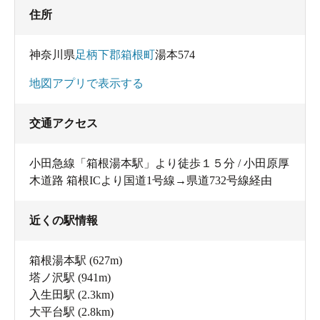
住所
神奈川県
足柄下郡箱根町
湯本574
地図アプリで表示する
交通アクセス
小田急線「箱根湯本駅」より徒歩１５分 / 小田原厚
木道路 箱根ICより国道1号線→県道732号線経由
近くの駅情報
箱根湯本駅
(627m)
塔ノ沢駅
(941m)
入生田駅
(2.3km)
大平台駅
(2.8km)