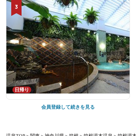
3
横浜天然温泉SPA EAS（スパ イアス）【2026年7月
28日(火)リノベーションオープン！】
★
★
★
★
★
4.7
1433件の口コミ
神奈川県 / 横浜 / 横浜駅470m
日帰り
会員登録して続きを見る
温泉TOP
＞
関東
＞
神奈川県
＞
箱根
＞
箱根湯本温泉
＞
箱根湯