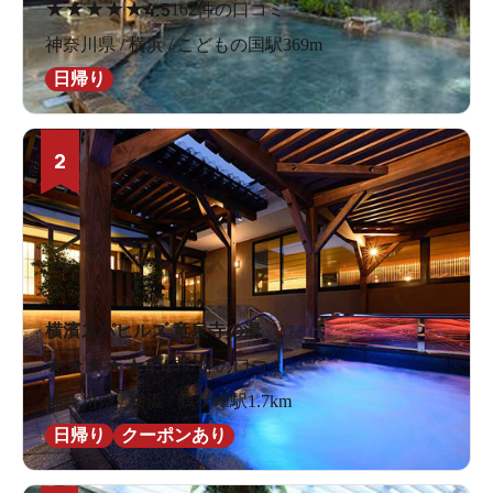
★
★
★
★
★
4.5
162件の口コミ
神奈川県 / 横浜 / こどもの国駅369m
日帰り
2
横濱スパヒルズ 竜泉寺の湯
★
★
★
★
★
4.4
697件の口コミ
神奈川県 / 横浜 / 鶴ケ峰駅1.7km
日帰り
クーポンあり