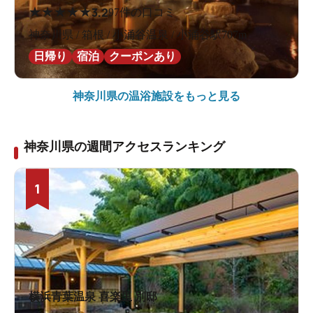
★
★
★
★
★
3.2
97件の口コミ
神奈川県 / 箱根 / 小涌谷温泉 / 小涌谷駅707m
日帰り
宿泊
クーポンあり
神奈川県の
温浴施設をもっと見る
神奈川県の週間アクセスランキング
1
横浜青葉温泉 喜楽里 別邸