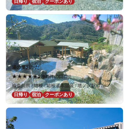
日帰り
宿泊
クーポンあり
湯の里おかだ
★
★
★
★
★
2.9
45件の口コミ
神奈川県 / 箱根 / 箱根湯本温泉 / 塔ノ沢駅877m
日帰り
宿泊
クーポンあり