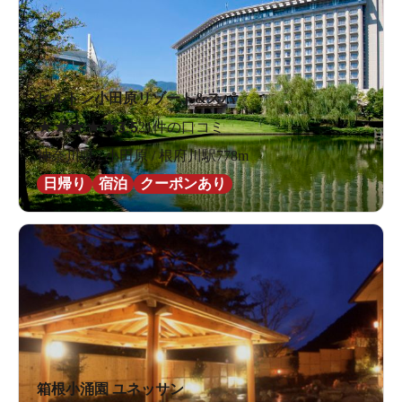
ヒルトン小田原リゾート&スパ
★
★
★
★
★
3.5
21件の口コミ
神奈川県 / 小田原 / 根府川駅778m
日帰り
宿泊
クーポンあり
箱根小涌園 ユネッサン