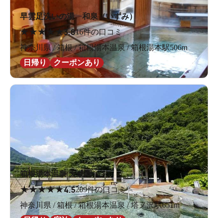
早雲足洗いの湯 和泉（いずみ）
★
★
★
★
★
3.8
16件の口コミ
神奈川県 / 箱根 / 箱根湯本温泉 / 箱根湯本駅506m
日帰り
クーポンあり
箱根湯本温泉 天成園
★
★
★
★
★
4.5
209件の口コミ
神奈川県 / 箱根 / 箱根湯本温泉 / 塔ノ沢駅651m