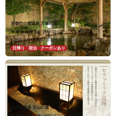
京都竹の郷温泉 万葉の湯
★
★
★
★
★
3.6
93件の口コミ
京都府 / 京都市内 / 京都竹の郷温泉 / 洛西口駅2.5km
日帰り
宿泊
クーポンあり
さがの温泉 天山の湯
★
★
★
★
★
4.0
116件の口コミ