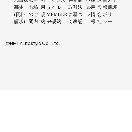
加盟店
広告
利
ライフス
特定商
ヘ
採
運
個人情
募集
出稿
用
タイル
取引法
ル
用
営
報保護
(資料
のご
規
MEMBER
に基づ
プ
情
会
ポリ
請求)
案内
約
S+規約
く表記
報
社
シー
©NIFTY Lifestyle Co., Ltd.