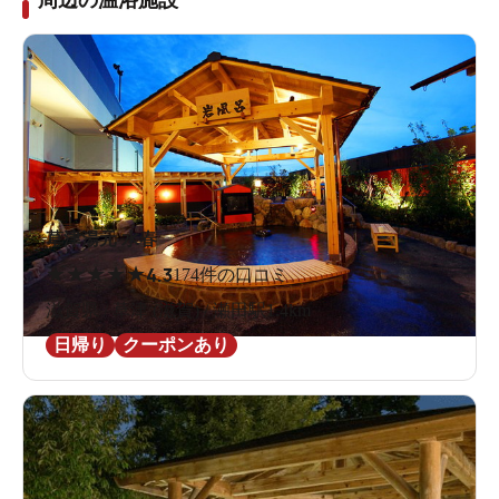
草津湯元 水春
★
★
★
★
★
4.3
174件の口コミ
滋賀県 / 草津 (滋賀) / 瀬田駅1.4km
日帰り
クーポンあり