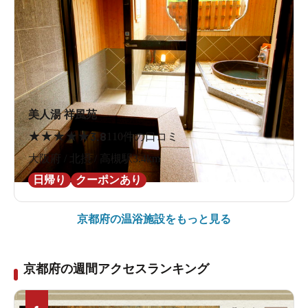
美人湯 祥風苑
★
★
★
★
★
3.8
110件の口コミ
大阪府 / 北摂 / 高槻駅3.4km
日帰り
クーポンあり
京都府の
温浴施設をもっと見る
京都府の週間アクセスランキング