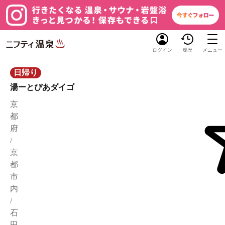
ログイン
履歴
メニュー
日帰り
湯ーとぴあダイゴ
京
都
府
/
京
都
市
内
/
石
田