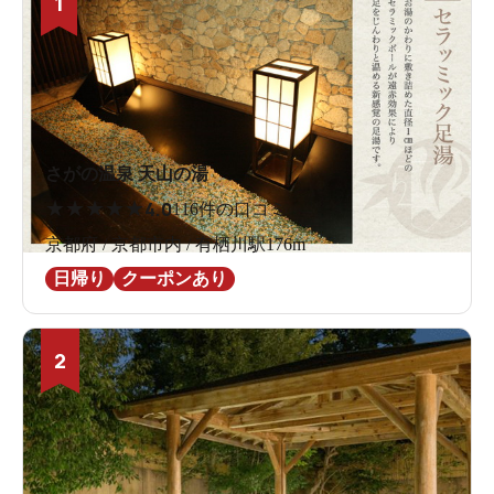
1
さがの温泉 天山の湯
★
★
★
★
★
4.0
116件の口コミ
京都府 / 京都市内 / 有栖川駅176m
日帰り
クーポンあり
2