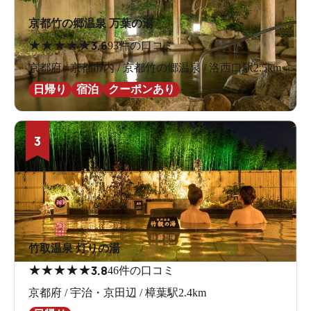
京都竹の郷温泉 万葉の湯
★
★
★
★
★
3.6
93件の口コミ
京都府 / 京都市内 / 京都竹の郷温泉 / 洛西口駅2.5km
日帰り
宿泊
クーポンあり
3
竹取温泉 灯りの湯
★
★
★
★
★
3.8
46件の口コミ
京都府 / 宇治・京田辺 / 樟葉駅2.4km