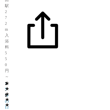
駅
2
7
2
m
入
浴
料
5
5
0
円
～
★
2
1
★
.
5
★
5
件
★
の
★
口