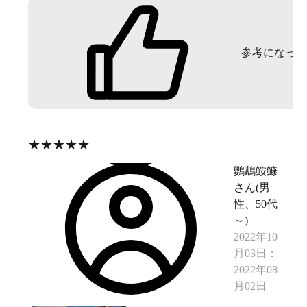
参考になった
★
★
★
★
★
鸚鵡鮟鱇
さん(
男
性
、
50代
～
)
2022年10
月03日
：
2022年08
月02日