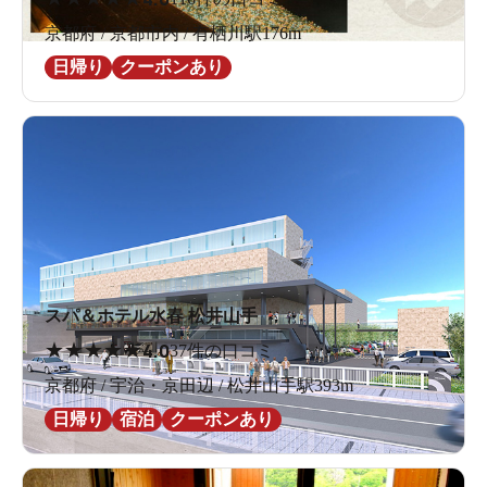
京都府 / 京都市内 / 有栖川駅176m
日帰り
クーポンあり
スパ＆ホテル水春 松井山手
★
★
★
★
★
4.0
37件の口コミ
京都府 / 宇治・京田辺 / 松井山手駅393m
日帰り
宿泊
クーポンあり