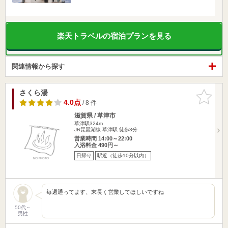
楽天トラベルの宿泊プランを見る
関連情報から探す
さくら湯
お気に入
りに追加
4.0点
/ 8 件
滋賀県 / 草津市
草津駅324m
JR琵琶湖線 草津駅 徒歩3分
営業時間 14:00～22:00
入浴料金 490円～
日帰り
駅近（徒歩10分以内）
毎週通ってます、末長く営業してほしいですね
50代～
男性