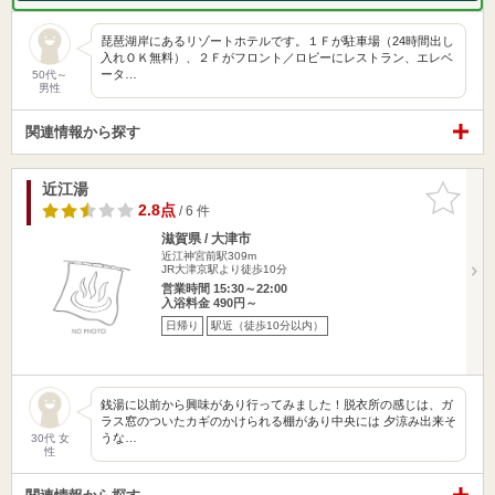
琵琶湖岸にあるリゾートホテルです。１Ｆが駐車場（24時間出し
入れＯＫ無料）、２Ｆがフロント／ロビーにレストラン、エレベ
ータ…
50代～
男性
関連情報から探す
近江湯
お気に入
りに追加
2.8点
/ 6 件
滋賀県 / 大津市
近江神宮前駅309m
JR大津京駅より徒歩10分
営業時間 15:30～22:00
入浴料金 490円～
日帰り
駅近（徒歩10分以内）
銭湯に以前から興味があり行ってみました！脱衣所の感じは、ガ
ラス窓のついたカギのかけられる棚があり中央には 夕涼み出来そ
うな…
30代 女
性