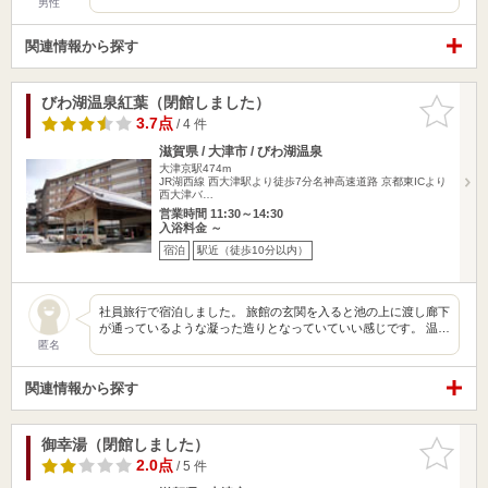
男性
関連情報から探す
びわ湖温泉紅葉（閉館しました）
お気に入
りに追加
3.7点
/ 4 件
滋賀県 / 大津市 / びわ湖温泉
大津京駅474m
JR湖西線 西大津駅より徒歩7分名神高速道路 京都東ICより
西大津バ…
営業時間 11:30～14:30
入浴料金 ～
宿泊
駅近（徒歩10分以内）
社員旅行で宿泊しました。 旅館の玄関を入ると池の上に渡し廊下
が通っているような凝った造りとなっていていい感じです。 温…
匿名
関連情報から探す
御幸湯（閉館しました）
お気に入
りに追加
2.0点
/ 5 件