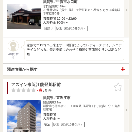
滋賀県 / 甲賀市水口町
水口城南駅499m
JR琵琶湖線「貴生川駅」で近江鉄道へ乗りかえ水口城南駅
下車徒歩5分
営業時間 10:00～23:00
入浴料金 900円～
日帰り
駅近（徒歩10分以内）
家族でゴロゴロ出来ます！ 曜日によってレディースデイ、シニア
デイなどある。毎月季節に合わせて梅湯や菖蒲湯やリンゴ湯など
色…
40代 女
性
関連情報から探す
アズイン東近江能登川駅前
お気に入
りに追加
-点
/ 0 件
滋賀県 / 東近江市
能登川駅82m
新快速も停車する、ＪＲ能登川駅西口より徒歩０分！ 無料
駐車場
営業時間
入浴料金 ～
宿泊
駅近（徒歩10分以内）