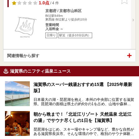
りに追加
1.0点
/ 4 件
京都府 / 京都市山科区
椥辻駅649m
東西線 椥辻駅より徒歩約10分
営業時間
入浴料金 ～
日帰り
駅近（徒歩10分以内）
関連情報から探す
滋賀県のニフティ温泉ニュース
滋賀県のスーパー銭湯おすすめ15選 【2025年最新
版】
日本最大の湖・琵琶湖を抱え、本州の中央部に位置する滋賀
県。琵琶湖の面積は県土の約6分の1を占め、山地や森林部
分も多く、水と緑に恵まれています。古くから交通の要衝と
して栄え、県内には世界遺産の比叡山延暦寺、天守が国宝に
朝から晩まで！「北近江リゾート 天然温泉 北近江
指定されている彦根城、国の特別史跡の安土城跡など、多数
の湯」でサウナ尽くしの1日を【滋賀県】
の史跡があります。
今回は、滋賀県でおすすめのスーパー銭湯をご紹介します。
琵琶湖をはじめ、スキー場やキャンプ場など、豊かな自然が
琵琶湖の雄大な景色を眺めながら入れる施設もありますよ。
ある滋賀県長浜市。そんな環境の中で、格別のサウナ体験を
してみませんか？