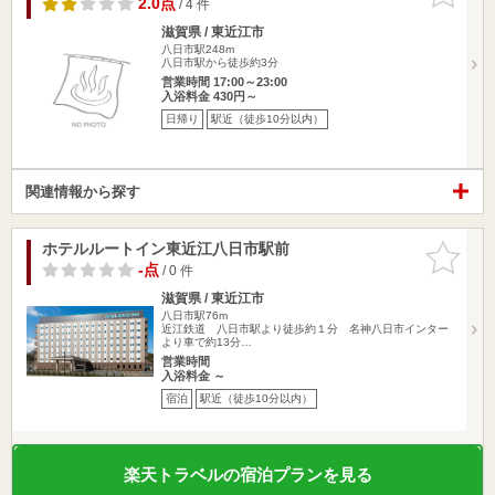
2.0点
/ 4 件
滋賀県 / 東近江市
八日市駅248m
八日市駅から徒歩約3分
営業時間 17:00～23:00
入浴料金 430円～
日帰り
駅近（徒歩10分以内）
関連情報から探す
ホテルルートイン東近江八日市駅前
お気に入
りに追加
-点
/ 0 件
滋賀県 / 東近江市
八日市駅76m
近江鉄道 八日市駅より徒歩約１分 名神八日市インター
より車で約13分…
営業時間
入浴料金 ～
宿泊
駅近（徒歩10分以内）
楽天トラベルの宿泊プランを見る