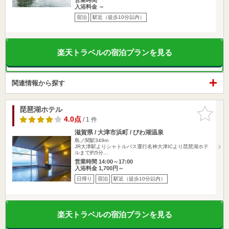
入浴料金 ～
宿泊
駅近（徒歩10分以内）
楽天トラベルの宿泊プランを見る
関連情報から探す
琵琶湖ホテル
お気に入
りに追加
4.0点
/ 1 件
滋賀県 / 大津市浜町 / びわ湖温泉
島ノ関駅349m
JR大津駅よりシャトルバス運行名神大津ICより琵琶湖ホテ
ルまで約5分…
営業時間 14:00～17:00
入浴料金 1,700円～
日帰り
宿泊
駅近（徒歩10分以内）
楽天トラベルの宿泊プランを見る