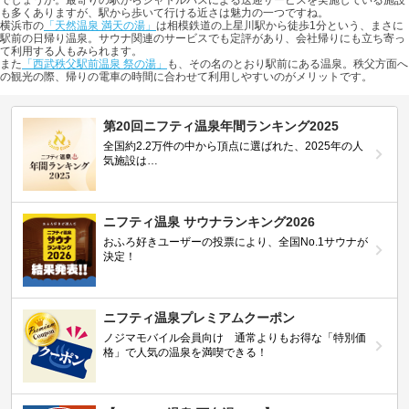
でしょうか。最寄りの駅からシャトルバスによる送迎サービスを実施している施設
も多くありますが、駅から歩いて行ける近さは魅力の一つですね。
横浜市の
「天然温泉 満天の湯」
は相模鉄道の上星川駅から徒歩1分という、まさに
駅前の日帰り温泉。サウナ関連のサービスでも定評があり、会社帰りにも立ち寄っ
て利用する人もみられます。
また
「西武秩父駅前温泉 祭の湯」
も、その名のとおり駅前にある温泉。秩父方面へ
の観光の際、帰りの電車の時間に合わせて利用しやすいのがメリットです。
第20回ニフティ温泉年間ランキング2025
全国約2.2万件の中から頂点に選ばれた、2025年の人
気施設は…
ニフティ温泉 サウナランキング2026
おふろ好きユーザーの投票により、全国No.1サウナが
決定！
ニフティ温泉プレミアムクーポン
ノジマモバイル会員向け 通常よりもお得な「特別価
格」で人気の温泉を満喫できる！