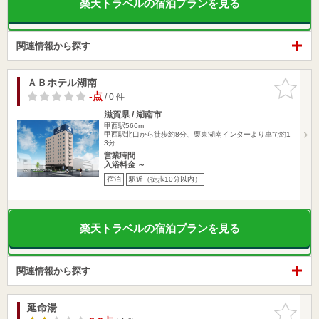
楽天トラベルの宿泊プランを見る
関連情報から探す
ＡＢホテル湖南
お気に入
りに追加
-点
/ 0 件
滋賀県 / 湖南市
甲西駅566m
甲西駅北口から徒歩約8分、栗東湖南インターより車で約1
3分
営業時間
入浴料金 ～
宿泊
駅近（徒歩10分以内）
楽天トラベルの宿泊プランを見る
関連情報から探す
延命湯
お気に入
りに追加