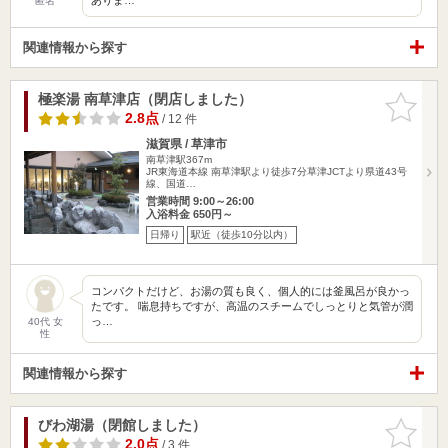
匿名
関連情報から探す
極楽湯 南草津店（閉店しました）
お気に入
りに追加
2.8点
/ 12 件
滋賀県 / 草津市
南草津駅367m
JR東海道本線 南草津駅より徒歩7分草津JCTより県道43号
線、国道…
営業時間 9:00～26:00
入浴料金 650円～
日帰り
駅近（徒歩10分以内）
コンパクトだけど、お湯の質も良く、個人的には釜風呂が良かっ
たです。 喘息持ちですが、高温のスチームでしっとりと気管が潤
っ…
40代 女
性
関連情報から探す
びわ湖湯（閉館しました）
お気に入
りに追加
2.0点
/ 3 件