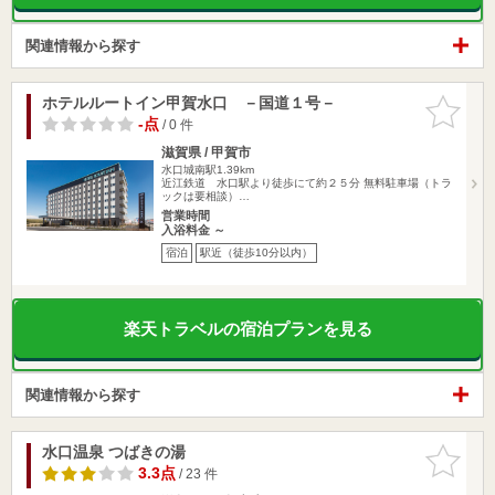
関連情報から探す
ホテルルートイン甲賀水口 －国道１号－
お気に入
りに追加
-点
/ 0 件
滋賀県 / 甲賀市
水口城南駅1.39km
近江鉄道 水口駅より徒歩にて約２５分 無料駐車場（トラ
ックは要相談）…
営業時間
入浴料金 ～
宿泊
駅近（徒歩10分以内）
楽天トラベルの宿泊プランを見る
関連情報から探す
水口温泉 つばきの湯
お気に入
りに追加
3.3点
/ 23 件