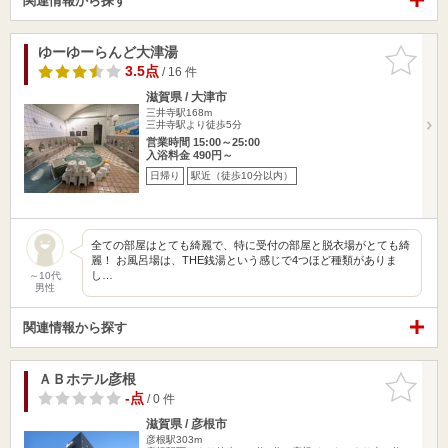
関連情報から探す
ゆーゆーらんど大津湯
お気に入
りに追加
3.5点
/ 16 件
滋賀県 / 大津市
三井寺駅168m
三井寺駅より徒歩5分
営業時間 15:00～25:00
入浴料金 490円～
日帰り
駅近（徒歩10分以内）
全ての部屋はとても綺麗で、特に受付の部屋と脱衣場がとても綺
麗！ お風呂場は、THE銭湯という感じで4つほど種類がありま
し…
～10代
男性
関連情報から探す
ＡＢホテル彦根
お気に入
りに追加
-点
/ 0 件
滋賀県 / 彦根市
彦根駅303m