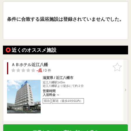
条件に合致する温浴施設は登録されていませんでした。
近くのオススメ施設
ＡＢホテル近江八幡
お気に入
りに追加
-点
/ 0 件
滋賀県 / 近江八幡市
近江八幡駅143m
近江八幡駅より徒歩にて約２分
営業時間
入浴料金 ～
宿泊
駅近（徒歩10分以内）