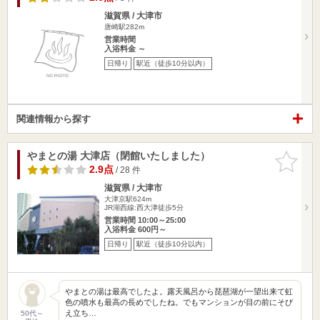
滋賀県 / 大津市
唐崎駅282m
営業時間
入浴料金 ～
日帰り
駅近（徒歩10分以内）
関連情報から探す
やまとの湯 大津店（閉館いたしました）
お気に入
りに追加
2.9点
/ 28 件
滋賀県 / 大津市
大津京駅624m
JR湖西線:西大津徒歩5分
営業時間 10:00～25:00
入浴料金 600円～
日帰り
駅近（徒歩10分以内）
やまとの湯は最高でしたよ。露天風呂から琵琶湖が一望出来て虹
色の噴水も最高の長めでしたね。でもマンションが目の前にそび
え立ち…
50代～