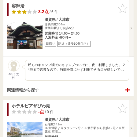
容輝湯
お気に入
りに追加
3.2点
/ 6 件
滋賀県 / 大津市
唐橋前駅304m
唐橋前駅より徒歩5分
営業時間 14:00～24:00
入浴料金 490円～
日帰り
駅近（徒歩10分以内）
近くのキャンプ場でのキャンプついでに、夜、利用しました。 2
4時まで営業なので、時間を気にせず利用できる点が嬉しいで…
40代 女
性
関連情報から探す
ホテルピアザびわ湖
お気に入
りに追加
-点
/ 0 件
滋賀県 / 大津市
石場駅341m
JR大津駅よりタクシー7分／JR膳所駅から徒歩12分／京阪
電車 石場…
営業時間