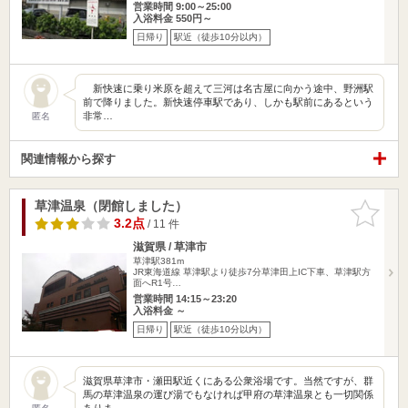
営業時間 9:00～25:00
入浴料金 550円～
日帰り
駅近（徒歩10分以内）
新快速に乗り米原を超えて三河は名古屋に向かう途中、野洲駅
前で降りました。新快速停車駅であり、しかも駅前にあるという
非常…
匿名
関連情報から探す
草津温泉（閉館しました）
お気に入
りに追加
3.2点
/ 11 件
滋賀県 / 草津市
草津駅381m
JR東海道線 草津駅より徒歩7分草津田上IC下車、草津駅方
面へR1号…
営業時間 14:15～23:20
入浴料金 ～
日帰り
駅近（徒歩10分以内）
滋賀県草津市・瀬田駅近くにある公衆浴場です。当然ですが、群
馬の草津温泉の運び湯でもなければ甲府の草津温泉とも一切関係
ありま…