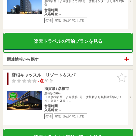
彦根駅西口より徒歩にて約4分 彦根インターより車で約6
分
営業時間
入浴料金 ～
宿泊
駅近（徒歩10分以内）
楽天トラベルの宿泊プランを見る
関連情報から探す
彦根キャッスル リゾート＆スパ
お気に入
りに追加
-点
/ 0 件
滋賀県 / 彦根市
彦根駅599m
ＪＲ彦根駅西口より徒歩8分 彦根駅より無料送迎あり１
４：００～２０：…
営業時間
入浴料金 ～
宿泊
駅近（徒歩10分以内）