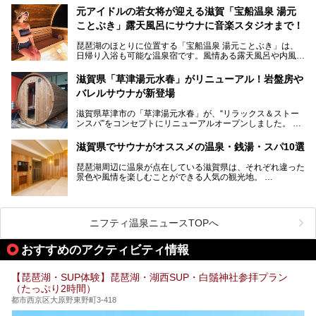
元アイドルの若女将が迎える滋賀「宝船温泉 湯元
今回は、「北近江リゾート 天然温泉 北近江の湯」で朝から
ことぶき」露天風呂にサウナに音楽スタジオまで！
晩まで楽しめる過ごし方をご紹介！ サウナ設備やサウナド
リンクにサウナ飯など、サウナ尽くしの一日になること、間
琵琶湖のほとりに位置する「宝船温泉 湯元ことぶき」は、
違いなしですよ。
日帰り入浴も可能な温泉宿です。風情ある露天風呂や内風
───
呂、さらに2023年10月、屋外にバレルサウナのエリアがオ
提供元：北近江リゾート 天然温泉 北近江の湯【PR】
ープン。湖からそよぐ爽やかな風を感じながらサウナと温泉
この記事は北近江リゾート 天然温泉 北近江の湯のPR記事で
滋賀県「草津湯元水春」がリニューアル！岩盤房や
が楽しめます。
す。
バレルサウナが新登場
近江牛や琵琶湖にしかいない珍しい魚など滋賀グルメに舌鼓
滋賀県草津市の「草津湯元水春」が、“リラックス＆ストー
を打てるのも醍醐味の一つ。そして、若女将はなんと「元ア
ンスパ”をコンセプトにリニューアルオープンしました。
イドル」の現役アーティスト。音楽スタジオまで備えたユニ
岩盤浴エリアがゆったりくつろげる広いスペースに一新され
ークなお宿の多彩な魅力をご紹介します。
たほか、岩盤房やバレルサウナも新設されました。さらに地
滋賀県でサウナがオススメの温泉・銭湯・スパ10選
産地消をテーマにしたレストランメニューもパワーアップ。
今回新しくなった「草津湯元水春」の魅力を余すところなく
琵琶湖周辺に温泉が点在している滋賀県は、それぞれ違った
紹介します。
景色や風情を楽しむことができる人気の観光地。
今回は、そんな滋賀県でサウナに入れるおすすめ施設を厳選
してご紹介します！
旅行やお出かけのついではもちろん、近隣にお住いの方はぜ
ひ気軽に立ち寄ってみてくださいね。
ニフティ温泉ニュースTOPへ
おすすめのアクティビティ情報
【琵琶湖・SUP体験】琵琶湖・湖西SUP・白鬚神社参拝プラン
（たっぷり2時間）
都市西京区大原野東野町3-418