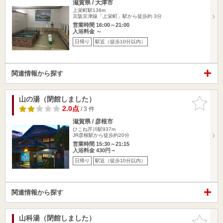
滋賀県 / 大津市
上栄町駅138m
京阪京津線「上栄町」駅から徒歩約 3分
営業時間 16:00～21:00
入浴料金 ～
日帰り
駅近（徒歩10分以内）
関連情報から探す
山の湯（閉館しました）
お気に入
りに追加
2.0点
/ 3 件
滋賀県 / 彦根市
ひこね芹川駅937m
JR彦根駅から徒歩約20分
営業時間 15:30～21:15
入浴料金 430円～
日帰り
駅近（徒歩10分以内）
関連情報から探す
山科湯（閉館しました）
お気に入