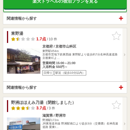
楽天トラベルの宿泊プランを見る
関連情報から探す
東野湯
お気に入
りに追加
1.7点
/ 10 件
京都府 / 京都市山科区
東野駅454m
京都市営地下鉄東西線 東野駅より徒歩約7分名神高速道路
京都東ICよ…
営業時間 15:00～21:00
入浴料金 550円～
日帰り
駅近（徒歩10分以内）
関連情報から探す
野洲ほほえみ乃湯（閉館しました）
お気に入
りに追加
3.7点
/ 3 件
滋賀県 / 野洲市
野洲駅172m
JR東海道本線 野洲駅南口より徒歩3分（交番隣）名神高速
道路 栗東I…