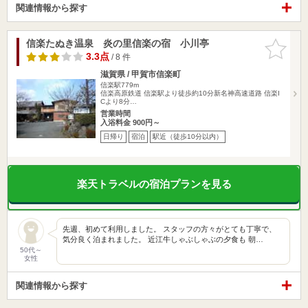
関連情報から探す
信楽たぬき温泉 炎の里信楽の宿 小川亭
お気に入
りに追加
3.3点
/ 8 件
滋賀県 / 甲賀市信楽町
信楽駅779m
信楽高原鉄道 信楽駅より徒歩約10分新名神高速道路 信楽I
Cより8分…
営業時間
入浴料金 900円～
日帰り
宿泊
駅近（徒歩10分以内）
楽天トラベルの宿泊プランを見る
先週、初めて利用しました。 スタッフの方々がとても丁寧で、
気分良く泊まれました。 近江牛しゃぶしゃぶの夕食も 朝…
50代～
女性
関連情報から探す