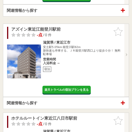
関連情報から探す
アズイン東近江能登川駅前
お気に入
りに追加
-点
/ 0 件
滋賀県 / 東近江市
安土駅5.05km
能登川駅82m
新快速も停車する、ＪＲ能登川駅西口より徒歩０分！ 無料
駐車場
営業時間
入浴料金 ～
宿泊
楽天トラベルの宿泊プランを見る
関連情報から探す
ホテルルートイン東近江八日市駅前
お気に入
りに追加
-点
/ 0 件
滋賀県 / 東近江市