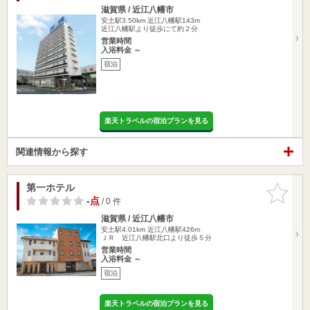
滋賀県 / 近江八幡市
安土駅3.50km
近江八幡駅143m
近江八幡駅より徒歩にて約２分
営業時間
入浴料金 ～
宿泊
楽天トラベルの宿泊プランを見る
関連情報から探す
第一ホテル
お気に入
りに追加
-点
/ 0 件
滋賀県 / 近江八幡市
安土駅4.01km
近江八幡駅426m
ＪＲ 近江八幡駅北口より徒歩５分
営業時間
入浴料金 ～
宿泊
楽天トラベルの宿泊プランを見る