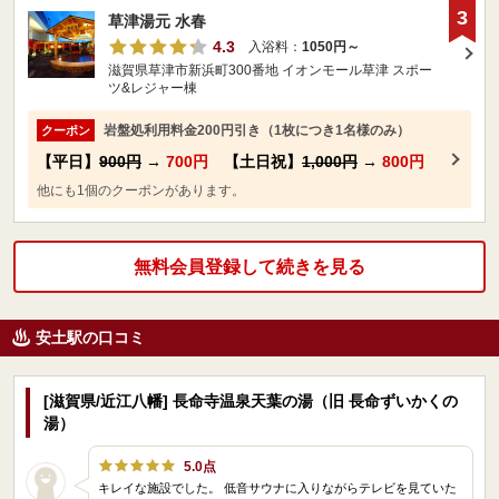
3
草津湯元 水春
4.3
入浴料：
1050円～
滋賀県草津市新浜町300番地 イオンモール草津 スポー
ツ&レジャー棟
岩盤処利用料金200円引き（1枚につき1名様のみ）
クーポン
【平日】
900円
→
700円
【土日祝】
1,000円
→
800円
他にも1個のクーポンがあります。
無料会員登録して続きを見る
安土駅の口コミ
[滋賀県/近江八幡] 長命寺温泉天葉の湯（旧 長命ずいかくの
湯）
5.0点
キレイな施設でした。 低音サウナに入りながらテレビを見ていた