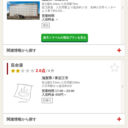
安土駅6.40km
八日市駅76m
近江鉄道 八日市駅より徒歩約１分 名神八日市インター
より車で約13分…
営業時間
入浴料金 ～
宿泊
楽天トラベルの宿泊プランを見る
関連情報から探す
延命湯
お気に入
りに追加
2.0点
/ 4 件
滋賀県 / 東近江市
安土駅6.51km
八日市駅248m
八日市駅から徒歩約3分
営業時間 17:00～23:00
入浴料金 430円～
日帰り
関連情報から探す