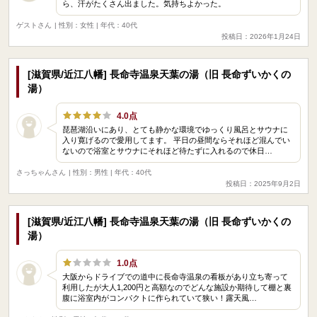
ら、汗がたくさん出ました。気持ちよかった。
ゲストさん
| 性別：女性 | 年代：40代
投稿日：2026年1月24日
[滋賀県/近江八幡] 長命寺温泉天葉の湯（旧 長命ずいかくの
湯）
4.0点
琵琶湖沿いにあり、とても静かな環境でゆっくり風呂とサウナに
入り寛げるので愛用してます。 平日の昼間ならそれほど混んでい
ないので浴室とサウナにそれほど待たずに入れるので休日…
さっちゃんさん
| 性別：男性 | 年代：40代
投稿日：2025年9月2日
[滋賀県/近江八幡] 長命寺温泉天葉の湯（旧 長命ずいかくの
湯）
1.0点
大阪からドライブでの道中に長命寺温泉の看板があり立ち寄って
利用したが大人1,200円と高額なのでどんな施設か期待して棚と裏
腹に浴室内がコンパクトに作られていて狭い！露天風…