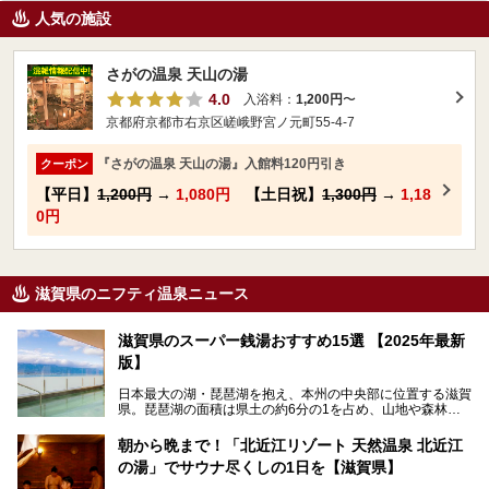
人気の施設
さがの温泉 天山の湯
4.0
入浴料：
1,200円
〜
京都府京都市右京区嵯峨野宮ノ元町55-4-7
『さがの温泉 天山の湯』入館料120円引き
クーポン
【平日】
1,200円
→
1,080円
【土日祝】
1,300円
→
1,18
0円
滋賀県のニフティ温泉ニュース
滋賀県のスーパー銭湯おすすめ15選 【2025年最新
版】
日本最大の湖・琵琶湖を抱え、本州の中央部に位置する滋賀
県。琵琶湖の面積は県土の約6分の1を占め、山地や森林部
分も多く、水と緑に恵まれています。古くから交通の要衝と
して栄え、県内には世界遺産の比叡山延暦寺、天守が国宝に
朝から晩まで！「北近江リゾート 天然温泉 北近江
指定されている彦根城、国の特別史跡の安土城跡など、多数
の湯」でサウナ尽くしの1日を【滋賀県】
の史跡があります。
今回は、滋賀県でおすすめのスーパー銭湯をご紹介します。