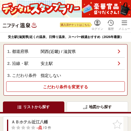
購入済チケットはこちら
ログイン
履歴
メニュー
安土駅(滋賀県)近くの温泉、日帰り温泉、スーパー銭湯おすすめ（2026年最新）
1. 都道府県
関西(近畿) / 滋賀県
2. 沿線・駅
安土駅
3. こだわり条件
指定しない
こだわり条件を変更する
リストから探す
地図から探す
ＡＢホテル近江八幡
お気に入
りに追加
-点
/ 0 件