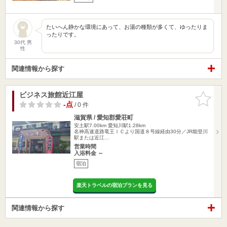
たいへん静かな環境にあって、お湯の種類が多くて、ゆったりま
ったりです。
30代 男
性
関連情報から探す
ビジネス旅館近江屋
お気に入
りに追加
-点
/ 0 件
滋賀県 / 愛知郡愛荘町
安土駅7.00km
愛知川駅1.28km
名神高速道路竜王ＩＣより国道８号線経由30分／JR能登川
駅または近江…
営業時間
入浴料金 ～
宿泊
楽天トラベルの宿泊プランを見る
関連情報から探す