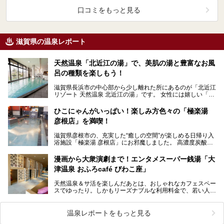
口コミをもっと見る
滋賀県の温泉レポート
天然温泉「北近江の湯」で、美肌の湯と豊富なお風
呂の種類を楽しもう！
滋賀県長浜市の中心部から少し離れた所にあるのが「北近江
リゾート 天然温泉 北近江の湯」です。 女性には嬉しい「美
肌の湯」で、お風呂の種類も豊富です。サウナもあ…
ひこにゃんがいっぱい！楽しみ方色々の「極楽湯
彦根店」を満喫！
滋賀県彦根市の、充実した“癒しの空間”が楽しめる日帰り入
浴施設「極楽湯 彦根店」にお邪魔しました。 高濃度炭酸泉
をはじめとする多彩なお風呂とサウナを楽しめ…
漫画から大衆演劇まで！エンタメスーパー銭湯「大
津温泉 おふろcafé びわこ座」
天然温泉＆サ活を楽しんだあとは、おしゃれなカフェスペー
スでゆったり。しかもリーズナブルな利用料金で、若い人を
中心に大人気のおふろcafé びわこ座。でも、おふろ…
温泉レポートをもっと見る