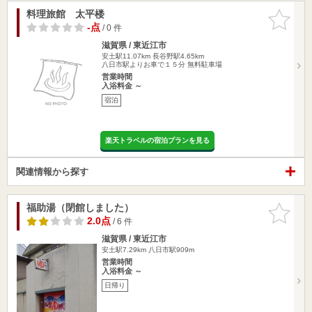
料理旅館 太平楼
お気に入
りに追加
-点
/ 0 件
滋賀県 / 東近江市
安土駅11.07km
長谷野駅4.65km
八日市駅よりお車で１５分 無料駐車場
営業時間
入浴料金 ～
宿泊
楽天トラベルの宿泊プランを見る
関連情報から探す
福助湯（閉館しました）
お気に入
りに追加
2.0点
/ 6 件
滋賀県 / 東近江市
安土駅7.29km
八日市駅909m
営業時間
入浴料金 ～
日帰り