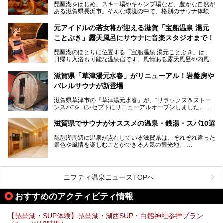
琵琶湖をはじめ、スキー場やキャンプ場など、豊かな自然が
琵琶湖の雄大な景色を眺めながら入れる施設もありますよ。
ある滋賀県長浜市。そんな環境の中で、格別のサウナ体験を
してみませんか？
元アイドルの若女将が迎える滋賀「宝船温泉 湯元
今回は、「北近江リゾート 天然温泉 北近江の湯」で朝から
ことぶき」露天風呂にサウナに音楽スタジオまで！
晩まで楽しめる過ごし方をご紹介！ サウナ設備やサウナド
リンクにサウナ飯など、サウナ尽くしの一日になること、間
琵琶湖のほとりに位置する「宝船温泉 湯元ことぶき」は、
違いなしですよ。
日帰り入浴も可能な温泉宿です。風情ある露天風呂や内風
───
呂、さらに2023年10月、屋外にバレルサウナのエリアがオ
提供元：北近江リゾート 天然温泉 北近江の湯【PR】
ープン。湖からそよぐ爽やかな風を感じながらサウナと温泉
この記事は北近江リゾート 天然温泉 北近江の湯のPR記事で
滋賀県「草津湯元水春」がリニューアル！岩盤房や
が楽しめます。
す。
バレルサウナが新登場
近江牛や琵琶湖にしかいない珍しい魚など滋賀グルメに舌鼓
滋賀県草津市の「草津湯元水春」が、“リラックス＆ストー
を打てるのも醍醐味の一つ。そして、若女将はなんと「元ア
ンスパ”をコンセプトにリニューアルオープンしました。
イドル」の現役アーティスト。音楽スタジオまで備えたユニ
岩盤浴エリアがゆったりくつろげる広いスペースに一新され
ークなお宿の多彩な魅力をご紹介します。
たほか、岩盤房やバレルサウナも新設されました。さらに地
滋賀県でサウナがオススメの温泉・銭湯・スパ10選
産地消をテーマにしたレストランメニューもパワーアップ。
今回新しくなった「草津湯元水春」の魅力を余すところなく
琵琶湖周辺に温泉が点在している滋賀県は、それぞれ違った
紹介します。
景色や風情を楽しむことができる人気の観光地。
今回は、そんな滋賀県でサウナに入れるおすすめ施設を厳選
してご紹介します！
旅行やお出かけのついではもちろん、近隣にお住いの方はぜ
ひ気軽に立ち寄ってみてくださいね。
ニフティ温泉ニュースTOPへ
おすすめのアクティビティ情報
【琵琶湖・SUP体験】琵琶湖・湖西SUP・白鬚神社参拝プラン