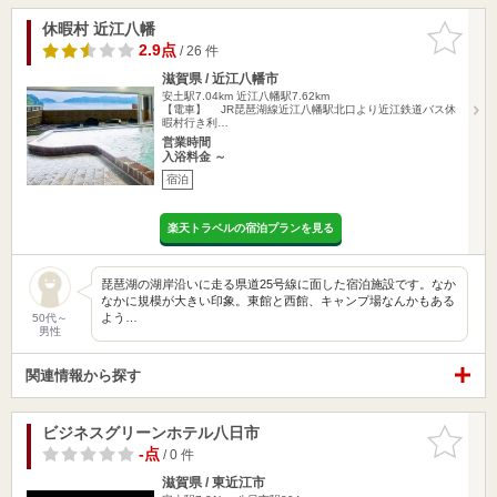
休暇村 近江八幡
お気に入
りに追加
2.9点
/ 26 件
滋賀県 / 近江八幡市
安土駅7.04km
近江八幡駅7.62km
【電車】 JR琵琶湖線近江八幡駅北口より近江鉄道バス休
暇村行き利…
営業時間
入浴料金 ～
宿泊
楽天トラベルの宿泊プランを見る
琵琶湖の湖岸沿いに走る県道25号線に面した宿泊施設です。なか
なかに規模が大きい印象。東館と西館、キャンプ場なんかもある
よう…
50代～
男性
関連情報から探す
ビジネスグリーンホテル八日市
お気に入
りに追加
-点
/ 0 件
滋賀県 / 東近江市