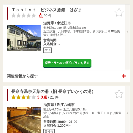
Ｔａｂｉｓｔ ビジネス旅館 はざま
お気に入
りに追加
-点
/ 0 件
滋賀県 / 東近江市
安土駅6.72km
新八日市駅417m
近江鉄道「八日市駅」下車徒歩7分。新大阪駅よりJR新快
速で1時間＆近…
営業時間
入浴料金 ～
宿泊
楽天トラベルの宿泊プランを見る
関連情報から探す
長命寺温泉天葉の湯（旧 長命ずいかくの湯）
お気に入
りに追加
3.9点
/ 21 件
滋賀県 / 近江八幡市
安土駅6.76km
近江八幡駅5.42km
近江八幡駅よりバスで約25分彦根ＩＣ、竜王ＩＣより国道
経由
営業時間 10:00～21:00
入浴料金 1,200円～
日帰り