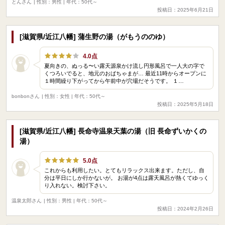
とんさん
| 性別：男性 | 年代：50代～
投稿日：2025年6月21日
[滋賀県/近江八幡] 蒲生野の湯（がもうののゆ）
4.0点
夏向きの、ぬっる〜い露天源泉かけ流し円形風呂で一人大の字で
くつろいでると、地元のおばちゃまが… 最近11時からオープンに
１時間繰り下がってから午前中が穴場だそうです。 １…
bonbonさん
| 性別：女性 | 年代：50代～
投稿日：2025年5月18日
[滋賀県/近江八幡] 長命寺温泉天葉の湯（旧 長命ずいかくの
湯）
5.0点
これからも利用したい。とてもリラックス出来ます。ただし、自
分は平日にしか行かないが。 お湯が4点は露天風呂が熱くてゆっく
り入れない。検討下さい。
温泉太郎さん
| 性別：男性 | 年代：50代～
投稿日：2024年2月26日