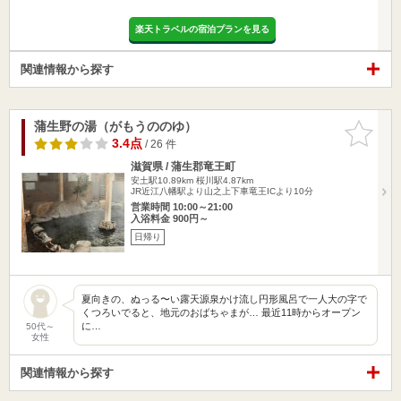
楽天トラベルの宿泊プランを見る
関連情報から探す
蒲生野の湯（がもうののゆ）
お気に入
りに追加
3.4点
/ 26 件
滋賀県 / 蒲生郡竜王町
安土駅10.89km
桜川駅4.87km
JR近江八幡駅より山之上下車竜王ICより10分
営業時間 10:00～21:00
入浴料金 900円～
日帰り
夏向きの、ぬっる〜い露天源泉かけ流し円形風呂で一人大の字で
くつろいでると、地元のおばちゃまが… 最近11時からオープン
に…
50代～
女性
関連情報から探す