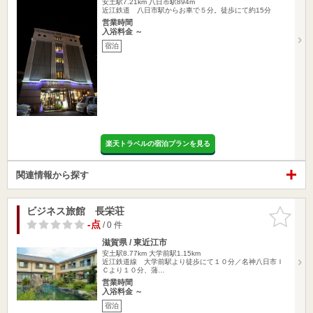
安土駅7.21km
八日市駅894m
近江鉄道 八日市駅からお車で５分。徒歩にて約15分
営業時間
入浴料金 ～
宿泊
楽天トラベルの宿泊プランを見る
関連情報から探す
ビジネス旅館 長栄荘
お気に入
りに追加
-点
/ 0 件
滋賀県 / 東近江市
安土駅8.77km
大学前駅1.15km
近江鉄道線 大学前駅より徒歩にて１０分／名神八日市Ｉ
Ｃより１０分、蒲…
営業時間
入浴料金 ～
宿泊