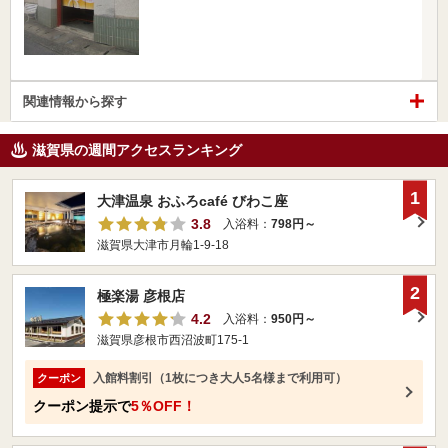
関連情報から探す
滋賀県の週間アクセスランキング
1
大津温泉 おふろcafé びわこ座
3.8
入浴料：
798円～
滋賀県大津市月輪1-9-18
2
極楽湯 彦根店
4.2
入浴料：
950円～
滋賀県彦根市西沼波町175-1
入館料割引（1枚につき大人5名様まで利用可）
クーポン
クーポン提示で
5％OFF！