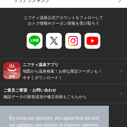
サウナランキング
ニフティ温泉公式アカウントをフォローして
おトク情報やクーポン情報を受け取ろう
ニフティ温泉アプリ
地図から温泉検索！お得な限定クーポンも！
今すぐダウンロード！
ご意見ご要望 ・お問い合わせ
施設データの新規追加や修正依頼もこちらから
スマートフォン
/
PC
加盟店募集（資料請求）
広告出稿のご案内
By using our services, you agree that we and
our
partners
use cookies to improve advertisi
利用規約
ライフスタイルMEMBERS+規約