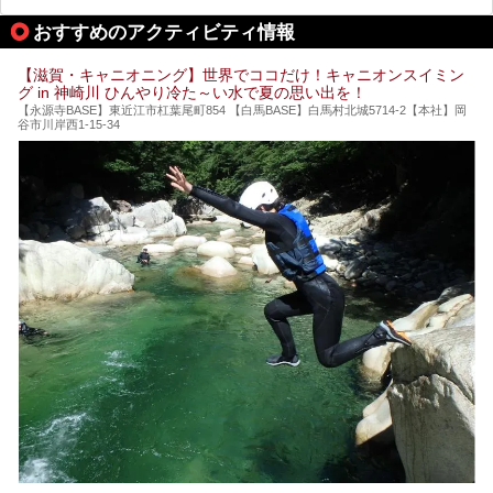
おすすめのアクティビティ情報
【滋賀・キャニオニング】世界でココだけ！キャニオンスイミン
グ in 神崎川 ひんやり冷た～い水で夏の思い出を！
【永源寺BASE】東近江市杠葉尾町854 【白馬BASE】白馬村北城5714-2【本社】岡
谷市川岸西1-15-34