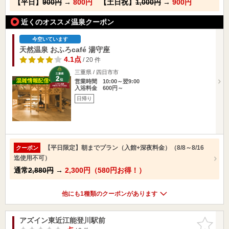
【平日】
900円
→
800円
【土日祝】
1,000円
→
900円
近くのオススメ温泉クーポン
今空いています
天然温泉 おふろcafé 湯守座
4.1点
/ 20 件
三重県 / 四日市市
営業時間 10:00～翌9:00
入浴料金 600円～
日帰り
【平日限定】朝までプラン（入館+深夜料金）（8/8～8/16
クーポン
迄使用不可）
通常
2,880円
→
2,300円（580円お得！）
他にも1種類のクーポンがあります
アズイン東近江能登川駅前
お気に入
りに追加