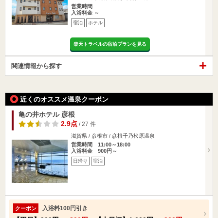
営業時間
入浴料金 ～
宿泊
ホテル
楽天トラベルの宿泊プランを見る
関連情報から探す
近くのオススメ温泉クーポン
亀の井ホテル 彦根
2.9点
/ 27 件
滋賀県 / 彦根市 / 彦根千乃松原温泉
営業時間 11:00～18:00
入浴料金 900円～
日帰り
宿泊
入浴料100円引き
クーポン