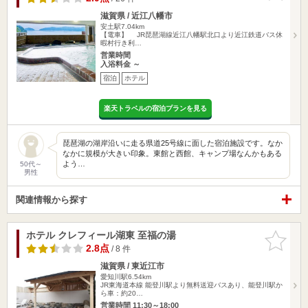
滋賀県 / 近江八幡市
安土駅7.04km
【電車】 JR琵琶湖線近江八幡駅北口より近江鉄道バス休
暇村行き利…
営業時間
入浴料金 ～
宿泊
ホテル
楽天トラベルの宿泊プランを見る
琵琶湖の湖岸沿いに走る県道25号線に面した宿泊施設です。なか
なかに規模が大きい印象。東館と西館、キャンプ場なんかもある
よう…
50代～
男性
関連情報から探す
ホテル クレフィール湖東 至福の湯
お気に入
りに追加
2.8点
/ 8 件
滋賀県 / 東近江市
愛知川駅6.54km
JR東海道本線 能登川駅より無料送迎バスあり、能登川駅か
ら車：約20…
営業時間 11:30～18:00