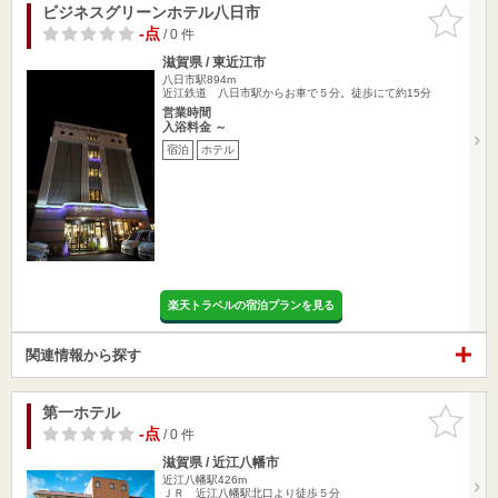
ビジネスグリーンホテル八日市
お気に入
りに追加
-点
/ 0 件
滋賀県 / 東近江市
八日市駅894m
近江鉄道 八日市駅からお車で５分。徒歩にて約15分
営業時間
入浴料金 ～
宿泊
ホテル
楽天トラベルの宿泊プランを見る
関連情報から探す
第一ホテル
お気に入
りに追加
-点
/ 0 件
滋賀県 / 近江八幡市
近江八幡駅426m
ＪＲ 近江八幡駅北口より徒歩５分