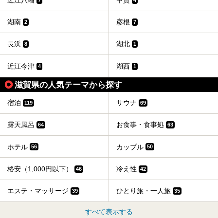
近江八幡
甲賀
湖南
彦根
2
7
長浜
湖北
8
1
近江今津
湖西
4
1
滋賀県の人気テーマから探す
宿泊
サウナ
119
69
露天風呂
お食事・食事処
64
63
ホテル
カップル
56
50
格安（1,000円以下）
冷え性
46
42
エステ・マッサージ
ひとり旅・一人旅
39
35
すべて表示する