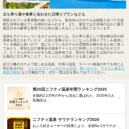
立ち寄り湯や食事と合わせた日帰りプランなども
用意されている客室数の違いなどから、観光向けのホテルは旅館と比べて大規
模な浴場を備えている傾向がみられます。また、最近では大浴場のほかに露天
風呂付きの豪華な客室での入浴が楽しめるところも増えてきています。
温泉をアピールしているホテルのなかには、立ち寄り湯として宿泊客以外の利
用者を受け入れていたり、入浴と食事がセットになった日帰りプランを提供し
ている施設も多いので、気になっているホテルの雰囲気を確かめるために使っ
てみたり、特別な日の食事会や温泉デートなどに利用したりするのもオスス
メ。たくさんのホテルが立ち並ぶ温泉地では、宿泊する施設とは別のホテルの
お風呂に立ち寄ることで、ちょっとした湯めぐりも楽しめます。
近江八幡のホテルで楽しめる温泉、日帰り温泉、スーパー銭湯の中でも特に人
気があるのは、
ビジネスグリーンホテル八日市
、
第一ホテル
、
アズイン東近江
能登川駅前
などの施設です。ぜひ一度は足を運んでみてください。
第20回ニフティ温泉年間ランキング2025
全国約2.2万件の中から頂点に選ばれた、2025年の人
気施設は…
ニフティ温泉 サウナランキング2026
おふろ好きユーザーの投票により、全国No.1サウナが