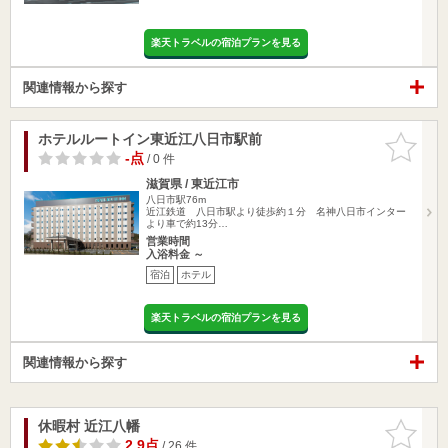
楽天トラベルの宿泊プランを見る
関連情報から探す
ホテルルートイン東近江八日市駅前
お気に入
りに追加
-点
/ 0 件
滋賀県 / 東近江市
八日市駅76m
近江鉄道 八日市駅より徒歩約１分 名神八日市インター
より車で約13分…
営業時間
入浴料金 ～
宿泊
ホテル
楽天トラベルの宿泊プランを見る
関連情報から探す
休暇村 近江八幡
お気に入
りに追加
2.9点
/ 26 件