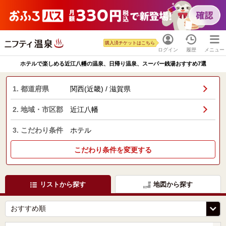
購入済チケットはこちら
ログイン
履歴
メニュー
ホテルで楽しめる近江八幡の温泉、日帰り温泉、スーパー銭湯おすすめ7選
1. 都道府県
関西(近畿) / 滋賀県
2. 地域・市区郡
近江八幡
3. こだわり条件
ホテル
こだわり条件を変更する
リストから探す
地図から探す