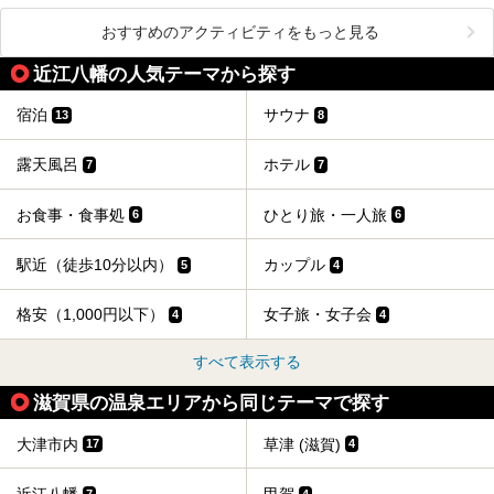
おすすめのアクティビティをもっと見る
近江八幡の人気テーマから探す
宿泊
サウナ
13
8
露天風呂
ホテル
7
7
お食事・食事処
ひとり旅・一人旅
6
6
駅近（徒歩10分以内）
カップル
5
4
格安（1,000円以下）
女子旅・女子会
4
4
すべて表示する
滋賀県の温泉エリアから同じテーマで探す
大津市内
草津 (滋賀)
17
4
7
4