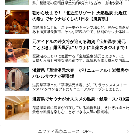
県。琵琶湖の面積は県土の約6分の1を占め、山地や森林部
分も多く、水と緑に恵まれています。古くから交通の要衝と
して栄え、県内には世界遺産の比叡山延暦寺、天守が国宝に
朝から晩まで！「北近江リゾート 天然温泉 北近江
指定されている彦根城、国の特別史跡の安土城跡など、多数
の湯」でサウナ尽くしの1日を【滋賀県】
の史跡があります。
今回は、滋賀県でおすすめのスーパー銭湯をご紹介します。
琵琶湖をはじめ、スキー場やキャンプ場など、豊かな自然が
琵琶湖の雄大な景色を眺めながら入れる施設もありますよ。
ある滋賀県長浜市。そんな環境の中で、格別のサウナ体験を
してみませんか？
元アイドルの若女将が迎える滋賀「宝船温泉 湯元
今回は、「北近江リゾート 天然温泉 北近江の湯」で朝から
ことぶき」露天風呂にサウナに音楽スタジオまで！
晩まで楽しめる過ごし方をご紹介！ サウナ設備やサウナド
リンクにサウナ飯など、サウナ尽くしの一日になること、間
琵琶湖のほとりに位置する「宝船温泉 湯元ことぶき」は、
違いなしですよ。
日帰り入浴も可能な温泉宿です。風情ある露天風呂や内風
───
呂、さらに2023年10月、屋外にバレルサウナのエリアがオ
提供元：北近江リゾート 天然温泉 北近江の湯【PR】
ープン。湖からそよぐ爽やかな風を感じながらサウナと温泉
この記事は北近江リゾート 天然温泉 北近江の湯のPR記事で
滋賀県「草津湯元水春」がリニューアル！岩盤房や
が楽しめます。
す。
バレルサウナが新登場
近江牛や琵琶湖にしかいない珍しい魚など滋賀グルメに舌鼓
滋賀県草津市の「草津湯元水春」が、“リラックス＆ストー
を打てるのも醍醐味の一つ。そして、若女将はなんと「元ア
ンスパ”をコンセプトにリニューアルオープンしました。
イドル」の現役アーティスト。音楽スタジオまで備えたユニ
岩盤浴エリアがゆったりくつろげる広いスペースに一新され
ークなお宿の多彩な魅力をご紹介します。
たほか、岩盤房やバレルサウナも新設されました。さらに地
滋賀県でサウナがオススメの温泉・銭湯・スパ10選
産地消をテーマにしたレストランメニューもパワーアップ。
今回新しくなった「草津湯元水春」の魅力を余すところなく
琵琶湖周辺に温泉が点在している滋賀県は、それぞれ違った
紹介します。
景色や風情を楽しむことができる人気の観光地。
今回は、そんな滋賀県でサウナに入れるおすすめ施設を厳選
してご紹介します！
旅行やお出かけのついではもちろん、近隣にお住いの方はぜ
ひ気軽に立ち寄ってみてくださいね。
ニフティ温泉ニュースTOPへ