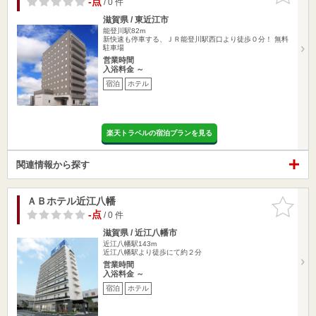
-点
/ 0 件
滋賀県 / 東近江市
能登川駅82m
新快速も停車する、ＪＲ能登川駅西口より徒歩０分！ 無料
駐車場
営業時間
入浴料金 ～
宿泊
ホテル
楽天トラベルの宿泊プランを見る
関連情報から探す
ＡＢホテル近江八幡
お気に入
りに追加
-点
/ 0 件
滋賀県 / 近江八幡市
近江八幡駅143m
近江八幡駅より徒歩にて約２分
営業時間
入浴料金 ～
宿泊
ホテル