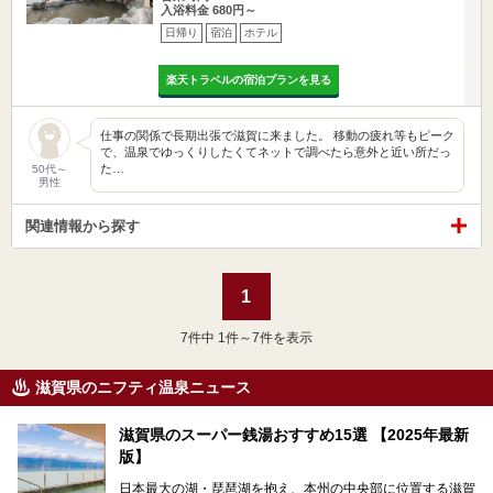
入浴料金 680円～
日帰り
宿泊
ホテル
楽天トラベルの宿泊プランを見る
仕事の関係で長期出張で滋賀に来ました。 移動の疲れ等もピーク
で、温泉でゆっくりしたくてネットで調べたら意外と近い所だっ
た…
50代～
男性
関連情報から探す
1
7
件中 1件～7件を表示
滋賀県のニフティ温泉ニュース
滋賀県のスーパー銭湯おすすめ15選 【2025年最新
版】
日本最大の湖・琵琶湖を抱え、本州の中央部に位置する滋賀