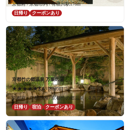
京都府 / 京都市内 / 有栖川駅176m
日帰り
クーポンあり
京都竹の郷温泉 万葉の湯
★
★
★
★
★
3.6
93件の口コミ
京都府 / 京都市内 / 京都竹の郷温泉 / 洛西口駅2.5km
日帰り
宿泊
クーポンあり