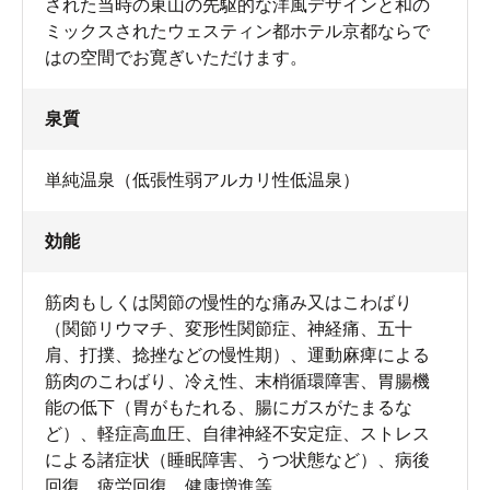
された当時の東山の先駆的な洋風デザインと和の
ミックスされたウェスティン都ホテル京都ならで
はの空間でお寛ぎいただけます。
泉質
単純温泉（低張性弱アルカリ性低温泉）
効能
筋肉もしくは関節の慢性的な痛み又はこわばり
（関節リウマチ、変形性関節症、神経痛、五十
肩、打撲、捻挫などの慢性期）、運動麻痺による
筋肉のこわばり、冷え性、末梢循環障害、胃腸機
能の低下（胃がもたれる、腸にガスがたまるな
ど）、軽症高血圧、自律神経不安定症、ストレス
による諸症状（睡眠障害、うつ状態など）、病後
回復、疲労回復、健康増進等