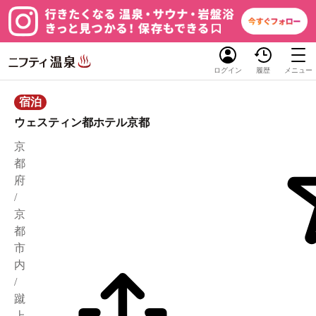
ログイン
履歴
メニュー
宿泊
ウェスティン都ホテル京都
京
都
府
/
京
都
市
内
/
蹴
上