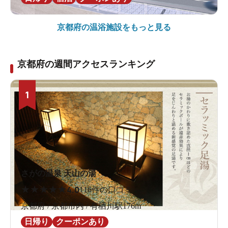
京都府の
温浴施設をもっと見る
京都府の週間アクセスランキング
1
さがの温泉 天山の湯
★
★
★
★
★
4.0
116件の口コミ
京都府 / 京都市内 / 有栖川駅176m
日帰り
クーポンあり