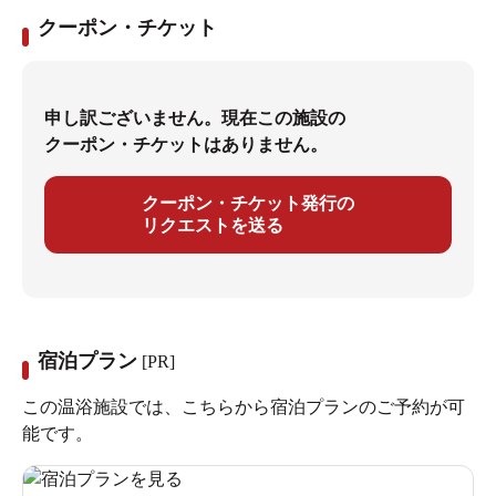
ました。
クーポン・チケット
SPA「華頂」
申し訳ございません。現在この施設の
優雅なここにしかない天然温泉の温浴施設
クーポン・チケットはありません。
天然温泉を利用したSPA「華頂（かちょう）」は、地元
クーポン・チケット発行の
華頂山や琵琶湖疏水との調和を大切にし、ここにしかな
リクエストを送る
い温浴施設として設計しました。洗練された特徴的な
アーチは、ホテルの歴史を想起させるとともに、疏水を
代表する水路閣のモチーフとも一致し、その優雅さを大
浴場であらわしています。
宿泊プラン
[PR]
この温浴施設では、こちらから宿泊プランのご予約が可
能です。