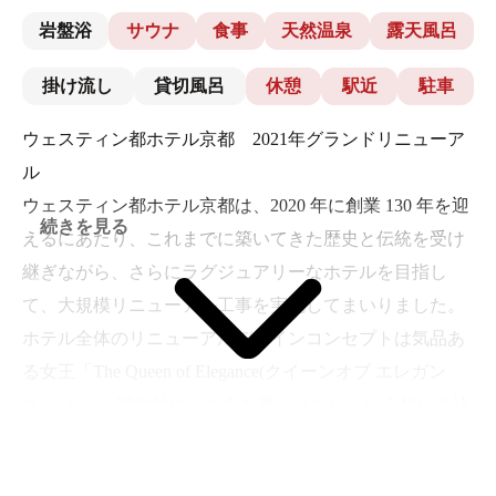
岩盤浴
サウナ
食事
天然温泉
露天風呂
掛け流し
貸切風呂
休憩
駅近
駐車
ウェスティン都ホテル京都 2021年グランドリニューア
ル
ウェスティン都ホテル京都は、2020 年に創業 130 年を迎
続きを見る
えるにあたり、これまでに築いてきた歴史と伝統を受け
継ぎながら、さらにラグジュアリーなホテルを目指し
て、大規模リニューアル工事を実施してまいりました。
ホテル全体のリニューアルデザインコンセプトは気品あ
る女王「The Queen of Elegance(クイーンオブ エレガン
ス)」とし、国内外にその名を轟かせたいという想いを込
め、新しい時代にふさわしい設えやサービスを加え、ラ
グジュアリー層にご満足いただけるホテルに完成いたし