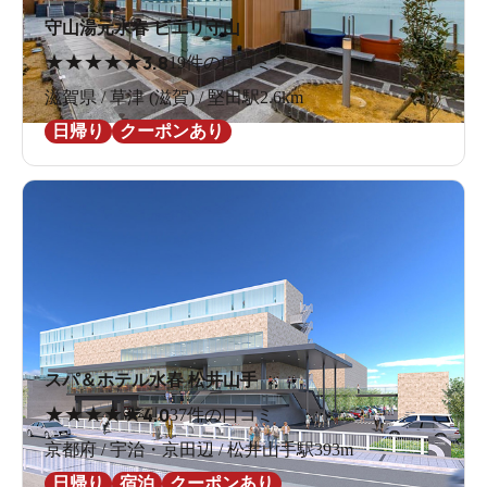
守山湯元水春 ピエリ守山
★
★
★
★
★
3.8
19件の口コミ
滋賀県 / 草津 (滋賀) / 堅田駅2.6km
日帰り
クーポンあり
スパ＆ホテル水春 松井山手
★
★
★
★
★
4.0
37件の口コミ
京都府 / 宇治・京田辺 / 松井山手駅393m
日帰り
宿泊
クーポンあり