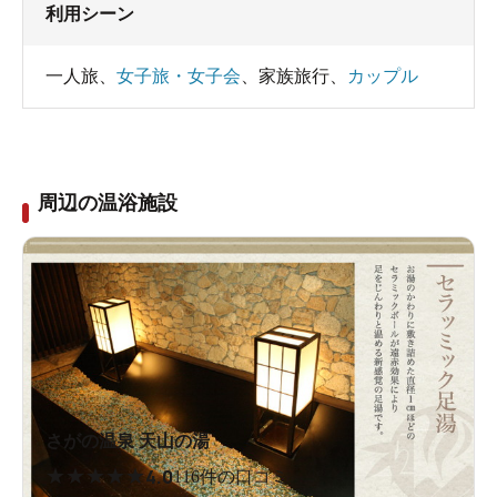
利用シーン
一人旅
、
女子旅・女子会
、
家族旅行
、
カップル
周辺の温浴施設
さがの温泉 天山の湯
★
★
★
★
★
4.0
116件の口コミ