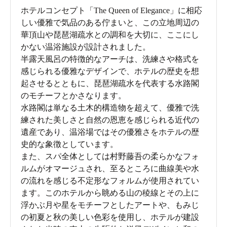
ホテルコンセプト「The Queen of Elegance」に相応
しい優雅で気品のある佇まいと、この立地周辺の
華頂山や琵琶湖疏水との調和を大切に、ここにし
かない温浴施設が設計されました。
半露天風呂の特徴的なアーチは、洗練さや格式を
感じられる優雅なデザインで、ホテルの歴史を想
起させるとともに、琵琶湖疏水を代表する水路閣
のモチーフとかさなります。
水路閣は単なる土木的構造物を超えて、優雅で洗
練された美しさと自然の恩恵を感じられる近代の
遺産であり、温浴場ではその優雅さをホテルの歴
史的な象徴としています。
また、スパ全体としては村野藤吾の柔らかなフォ
ルムがオマージュされ、至るところに曲線美や水
の流れを感じる不定形なフォルムが使用されてい
ます。このホテルから眺める山の稜線とその上に
浮かぶ月や星をモチーフとしたアートや、もみじ
の初夏と秋の美しい色彩を使用し、ホテルが建設