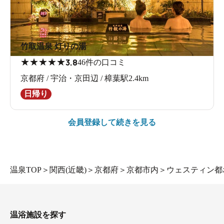
竹取温泉 灯りの湯
★
★
★
★
★
3.8
46件の口コミ
京都府 / 宇治・京田辺 / 樟葉駅2.4km
日帰り
会員登録して続きを見る
温泉TOP
＞
関西(近畿)
＞
京都府
＞
京都市内
＞
ウェスティン都
温浴施設を探す