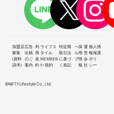
加盟店
広告
利
ライフス
特定商
ヘ
採
運
個人情
募集
出稿
用
タイル
取引法
ル
用
営
報保護
(資料
のご
規
MEMBER
に基づ
プ
情
会
ポリ
請求)
案内
約
S+規約
く表記
報
社
シー
©NIFTY Lifestyle Co., Ltd.