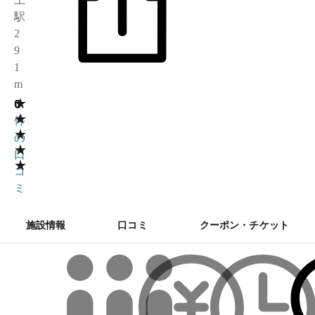
駅
2
9
1
m
★
0
0
★
件
★
の
★
口
★
コ
ミ
施設情報
口コミ
クーポン・チケット