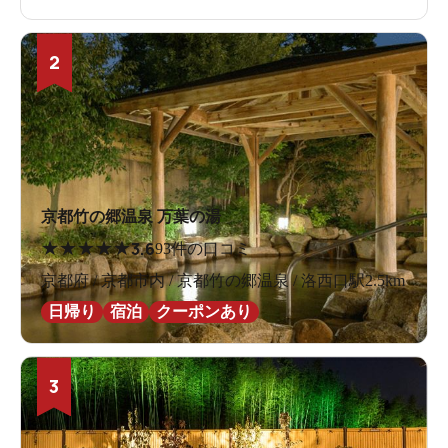
2
京都竹の郷温泉 万葉の湯
★
★
★
★
★
3.6
93件の口コミ
京都府 / 京都市内 / 京都竹の郷温泉 / 洛西口駅2.5km
日帰り
宿泊
クーポンあり
3