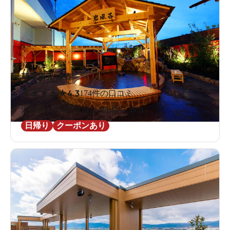
草津湯元 水春
★
★
★
★
★
4.3
174件の口コミ
滋賀県 / 草津 (滋賀) / 瀬田駅1.4km
日帰り
クーポンあり