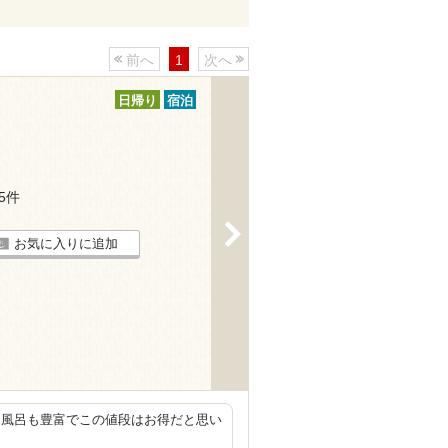
前へ
1
次へ
日帰り
宿泊
25件
>
お気に入りに追加
お風呂も豊富でこの値段はお得だと思い