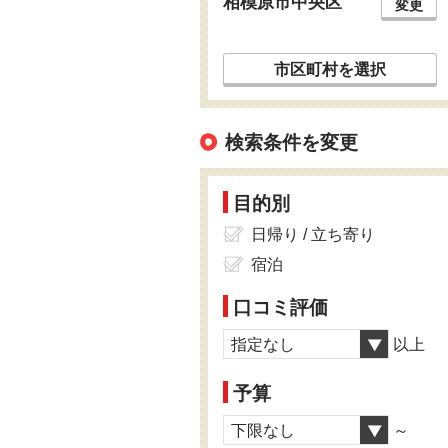
相模原市中央区
変更
市区町村を選択
検索条件を変更
目的別
日帰り / 立ち寄り
宿泊
口コミ評価
指定なし
以上
予算
下限なし
～