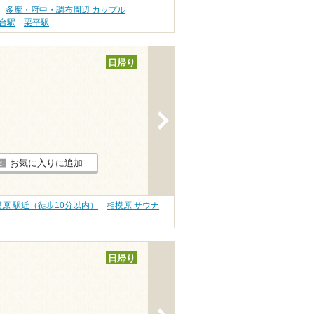
多摩・府中・調布周辺 カップル
台駅
栗平駅
日帰り
>
お気に入りに追加
模原 駅近（徒歩10分以内）
相模原 サウナ
日帰り
>