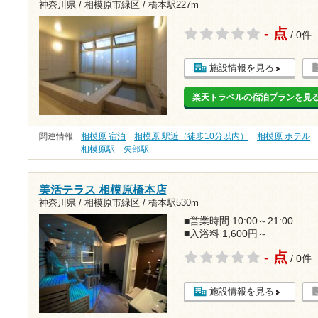
神奈川県 / 相模原市緑区 /
橋本駅227m
- 点
/ 0件
施設情報を見る
楽天トラベルの宿泊プランを見
関連情報
相模原 宿泊
相模原 駅近（徒歩10分以内）
相模原 ホテル
相模原駅
矢部駅
美活テラス 相模原橋本店
神奈川県 / 相模原市緑区 /
橋本駅530m
■営業時間 10:00～21:00
■入浴料 1,600円～
- 点
/ 0件
施設情報を見る