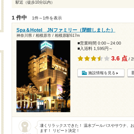
駅近（徒歩10分以内）
1 件中
1件～1件を表示
Spa＆Hotel JNファミリー（閉館しました）
神奈川県 / 相模原市 /
相模原駅617m
■営業時間 0:00～24:00
■入浴料 1,595円～
3.6 点
/ 
施設情報を見る
凄くリラックスできた！ 温水プールバスやサウナ、
ます！ リピート決定！