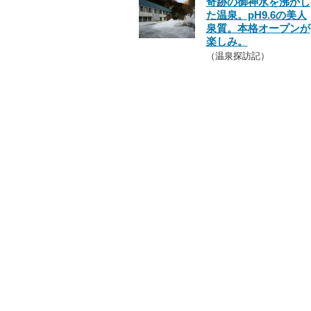
奇跡の御神水を沸かし
た温泉。pH9.6の美人
泉質。本格オープンが
楽しみ。
（温泉探訪記）