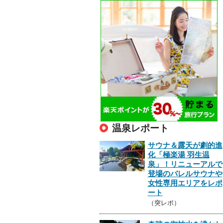
温泉レポート
サウナ＆露天が劇的進
化「極楽湯 羽生温
泉」！リニューアルで
登場のバレルサウナや
女性専用エリアをレポ
ート
（突レポ）