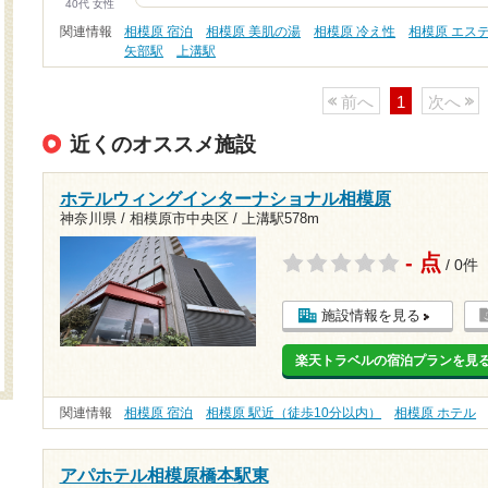
40代 女性
関連情報
相模原 宿泊
相模原 美肌の湯
相模原 冷え性
相模原 エス
矢部駅
上溝駅
前へ
1
次へ
近くのオススメ施設
ホテルウィングインターナショナル相模原
神奈川県 / 相模原市中央区 /
上溝駅578m
- 点
/ 0件
施設情報を見る
楽天トラベルの宿泊プランを見
関連情報
相模原 宿泊
相模原 駅近（徒歩10分以内）
相模原 ホテル
アパホテル相模原橋本駅東