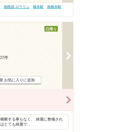
浴
相模原 ロウリュ
橋本駅
南橋本駅
日帰り
>
107件
お気に入りに追加
>
横断する事もなく、 綺麗に整備され
内はとても綺麗で…