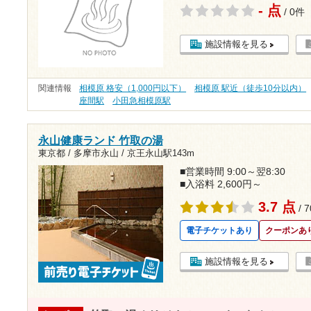
- 点
/ 0件
施設情報を見る
関連情報
相模原 格安（1,000円以下）
相模原 駅近（徒歩10分以内）
座間駅
小田急相模原駅
永山健康ランド 竹取の湯
東京都 / 多摩市永山 /
京王永山駅143m
■営業時間 9:00～翌8:30
■入浴料 2,600円～
3.7 点
/ 
電子チケットあり
クーポンあ
施設情報を見る