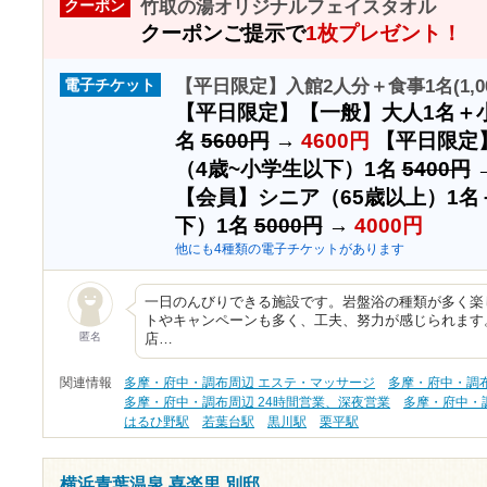
竹取の湯オリジナルフェイスタオル
クーポン
クーポンご提示で
1枚プレゼント！
【平日限定】入館2人分＋食事1名(1,0
電子チケット
【平日限定】【一般】大人1名＋小
名
5600円
→
4600円
【平日限定
（4歳~小学生以下）1名
5400円
【会員】シニア（65歳以上）1名
下）1名
5000円
→
4000円
他にも4種類の電子チケットがあります
一日のんびりできる施設です。岩盤浴の種類が多く楽
トやキャンペーンも多く、工夫、努力が感じられます
匿名
店…
関連情報
多摩・府中・調布周辺 エステ・マッサージ
多摩・府中・調
多摩・府中・調布周辺 24時間営業、深夜営業
多摩・府中・
はるひ野駅
若葉台駅
黒川駅
栗平駅
横浜青葉温泉 喜楽里 別邸