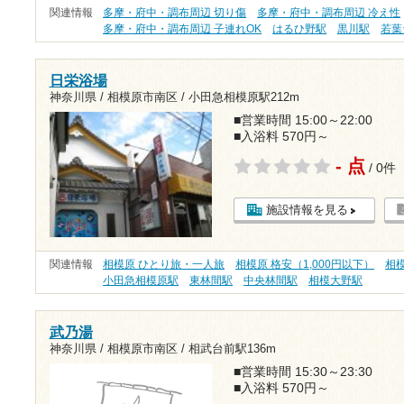
関連情報
多摩・府中・調布周辺 切り傷
多摩・府中・調布周辺 冷え性
多摩・府中・調布周辺 子連れOK
はるひ野駅
黒川駅
若葉
日栄浴場
神奈川県 / 相模原市南区 /
小田急相模原駅212m
■営業時間 15:00～22:00
■入浴料 570円～
- 点
/ 0件
施設情報を見る
関連情報
相模原 ひとり旅・一人旅
相模原 格安（1,000円以下）
相
小田急相模原駅
東林間駅
中央林間駅
相模大野駅
武乃湯
神奈川県 / 相模原市南区 /
相武台前駅136m
■営業時間 15:30～23:30
■入浴料 570円～