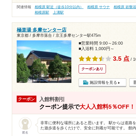
関連情報
相模原 駅近（徒歩10分以内）
相模原 サウナ
相模原 岩盤
相模原駅
上溝駅
極楽湯 多摩センター店
東京都 / 多摩市落合 /
京王多摩センター駅475m
■営業時間 9:00～26:00
■入浴料 1,000円～
3.5 点
/ 
クーポンあり
施設情報を見る
入館料割引
クーポン
クーポン提示で
大人入館料5％OFF！
非常に便利な場所にあると思います。 駅からは道路を
た遊歩道を歩くだけで、安全に到着が可能です。 館
匿名