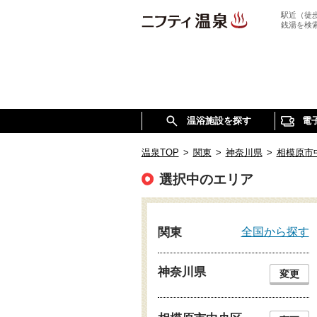
駅近（徒
銭湯を検
温浴施設を探す
電
温泉TOP
>
関東
>
神奈川県
>
相模原市
選択中のエリア
全国から探す
関東
神奈川県
変更