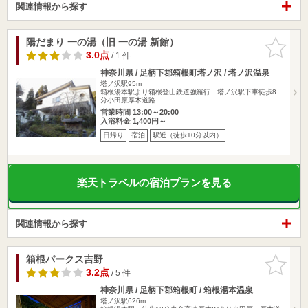
関連情報から探す
陽だまり 一の湯（旧 一の湯 新館）
お気に入
りに追加
3.0点
/ 1 件
神奈川県 / 足柄下郡箱根町塔ノ沢 / 塔ノ沢温泉
塔ノ沢駅95m
箱根湯本駅より箱根登山鉄道強羅行 塔ノ沢駅下車徒歩8
分小田原厚木道路…
営業時間 13:00～20:00
入浴料金 1,400円～
日帰り
宿泊
駅近（徒歩10分以内）
楽天トラベルの宿泊プランを見る
関連情報から探す
箱根パークス吉野
お気に入
りに追加
3.2点
/ 5 件
神奈川県 / 足柄下郡箱根町 / 箱根湯本温泉
塔ノ沢駅626m