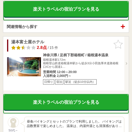
楽天トラベルの宿泊プランを見る
関連情報から探す
湯本富士屋ホテル
お気に入
りに追加
2.8点
/ 15 件
神奈川県 / 足柄下郡箱根町 / 箱根湯本温泉
箱根湯本駅172m
箱根登山鉄道箱根湯本駅から徒歩3分小田急厚木道路箱根
口ICから国道1…
営業時間 12:00～20:00
入浴料金 2,000円～
日帰り
宿泊
駅近（徒歩10分以内）
楽天トラベルの宿泊プランを見る
昼食バイキングとセットのプランで利用しました。 バイキングは
品数豊富で楽しめました。 温泉は、内湯外湯とも清潔感があり…
50代～