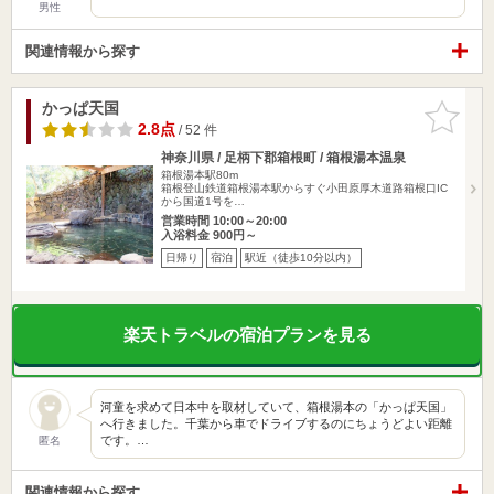
男性
関連情報から探す
かっぱ天国
お気に入
りに追加
2.8点
/ 52 件
神奈川県 / 足柄下郡箱根町 / 箱根湯本温泉
箱根湯本駅80m
箱根登山鉄道箱根湯本駅からすぐ小田原厚木道路箱根口IC
から国道1号を…
営業時間 10:00～20:00
入浴料金 900円～
日帰り
宿泊
駅近（徒歩10分以内）
楽天トラベルの宿泊プランを見る
河童を求めて日本中を取材していて、箱根湯本の「かっぱ天国」
へ行きました。千葉から車でドライブするのにちょうどよい距離
です。…
匿名
関連情報から探す