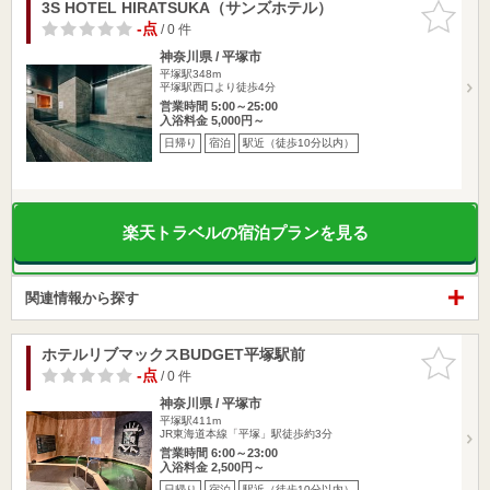
3S HOTEL HIRATSUKA（サンズホテル）
お気に入
りに追加
-点
/ 0 件
神奈川県 / 平塚市
平塚駅348m
平塚駅西口より徒歩4分
営業時間 5:00～25:00
入浴料金 5,000円～
日帰り
宿泊
駅近（徒歩10分以内）
楽天トラベルの宿泊プランを見る
関連情報から探す
ホテルリブマックスBUDGET平塚駅前
お気に入
りに追加
-点
/ 0 件
神奈川県 / 平塚市
平塚駅411m
JR東海道本線「平塚」駅徒歩約3分
営業時間 6:00～23:00
入浴料金 2,500円～
日帰り
宿泊
駅近（徒歩10分以内）