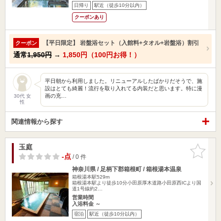
日帰り
駅近（徒歩10分以内）
クーポンあり
【平日限定】 岩盤浴セット（入館料+タオル+岩盤浴）割引
クーポン
通常
1,950円
→
1,850円（100円お得！）
平日朝から利用しました。リニューアルしたばかりだそうで、施
設はとても綺麗！流行を取り入れてる内装だと思います。特に漫
画の充…
30代 女
性
関連情報から探す
玉庭
お気に入
りに追加
-点
/ 0 件
神奈川県 / 足柄下郡箱根町 / 箱根湯本温泉
箱根湯本駅529m
箱根湯本駅より徒歩10分小田原厚木道路小田原西ICより国
道1号線約2…
営業時間
入浴料金 ～
宿泊
駅近（徒歩10分以内）