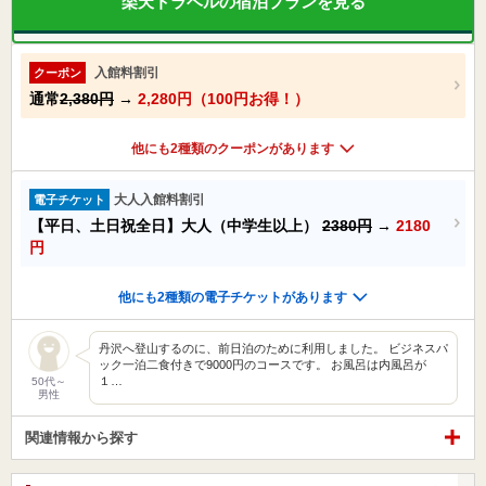
楽天トラベルの宿泊プランを見る
入館料割引
クーポン
通常
2,380円
→
2,280円（100円お得！）
他にも2種類のクーポンがあります
大人入館料割引
電子チケット
【平日、土日祝全日】大人（中学生以上）
2380円
→
2180
円
他にも2種類の電子チケットがあります
丹沢へ登山するのに、前日泊のために利用しました。 ビジネスパ
ック一泊二食付きで9000円のコースです。 お風呂は内風呂が
１…
50代～
男性
関連情報から探す