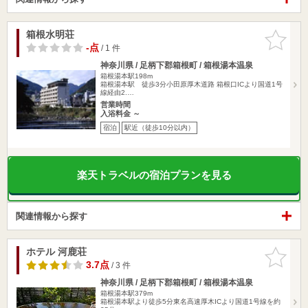
箱根水明荘
お気に入
りに追加
-点
/ 1 件
神奈川県 / 足柄下郡箱根町 / 箱根湯本温泉
箱根湯本駅198m
箱根湯本駅 徒歩3分小田原厚木道路 箱根口ICより国道1号
線経由2.…
営業時間
入浴料金 ～
宿泊
駅近（徒歩10分以内）
楽天トラベルの宿泊プランを見る
関連情報から探す
ホテル 河鹿荘
お気に入
りに追加
3.7点
/ 3 件
神奈川県 / 足柄下郡箱根町 / 箱根湯本温泉
箱根湯本駅379m
箱根湯本駅より徒歩5分東名高速厚木ICより国道1号線を約