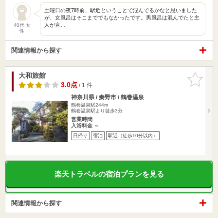
土曜日の夜7時前、駅近ということで混んでるかなと思いました
が、女風呂はそこまででもなかったです。男風呂は混んでたと主
人が言…
40代 女
性
関連情報から探す
大和旅館
お気に入
りに追加
3.0点
/ 1 件
神奈川県 / 秦野市 / 鶴巻温泉
鶴巻温泉駅244m
鶴巻温泉駅より徒歩3分
営業時間
入浴料金 ～
日帰り
宿泊
駅近（徒歩10分以内）
楽天トラベルの宿泊プランを見る
関連情報から探す