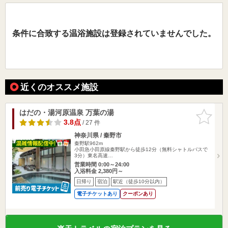
条件に合致する温浴施設は登録されていませんでした。
近くのオススメ施設
はだの・湯河原温泉 万葉の湯
お気に入
りに追加
3.8点
/ 27 件
神奈川県 / 秦野市
秦野駅962m
小田急小田原線秦野駅から徒歩12分（無料シャトルバスで
3分）東名高速…
営業時間 0:00～24:00
入浴料金 2,380円～
日帰り
宿泊
駅近（徒歩10分以内）
電子チケットあり
クーポンあり