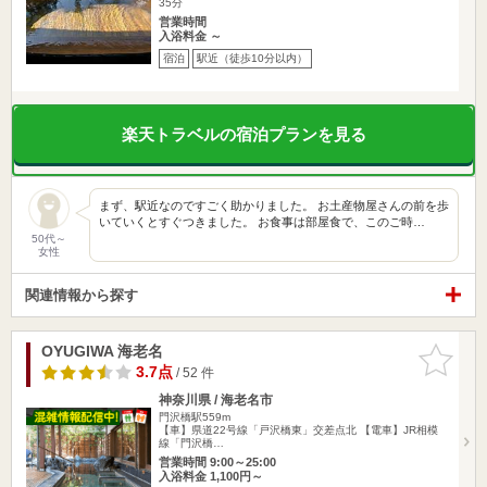
35分
営業時間
入浴料金 ～
宿泊
駅近（徒歩10分以内）
楽天トラベルの宿泊プランを見る
まず、駅近なのですごく助かりました。 お土産物屋さんの前を歩
いていくとすぐつきました。 お食事は部屋食で、このご時…
50代～
女性
関連情報から探す
OYUGIWA 海老名
お気に入
りに追加
3.7点
/ 52 件
神奈川県 / 海老名市
門沢橋駅559m
【車】県道22号線「戸沢橋東」交差点北 【電車】JR相模
線「門沢橋…
営業時間 9:00～25:00
入浴料金 1,100円～