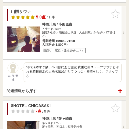
山賊サウナ
お気に入
りに追加
5.0点
/ 1 件
神奈川県 / 小田原市
入生田駅363m
国道1号沿い 箱根登山鉄道「入生田駅」から歩いて7分ほ
ど。
営業時間 10:00～21:00
入浴料金 1,800円～
日帰り
駅近（徒歩10分以内）
箱根湯本すぐ隣、小田原にある施設 貴重な薪ストーブサウナと潜
れる箱根蓮水の大桶水風呂がとてつもなく素晴らしく、スタッフ
さ…
40代 男
性
関連情報から探す
8HOTEL CHIGASAKI
お気に入
りに追加
-点
/ 0 件
神奈川県 / 茅ヶ崎市
茅ケ崎駅175m
茅ヶ崎駅 南口より徒歩約４分