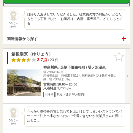
日帰り入浴させていただきました。従業員の方の対応が、どなた
もとても丁寧でした。 お風呂は、内湯、露天風呂、どちらもとて
も…
50代～
女性
関連情報から探す
箱根湯寮（ゆりょう）
お気に入
りに追加
3.7点
/ 23 件
神奈川県 / 足柄下郡箱根町 / 塔ノ沢温泉
塔ノ沢駅169m
箱根登山線 箱根湯本駅より無料送迎バス3分箱根登山
線 塔ノ沢駅より徒…
営業時間 10:00～20:00
入浴料金 1,700円～
日帰り
駅近（徒歩10分以内）
うっかり携帯を充電し忘れてお出かけしてしまいレストランでバ
ーコード注文出来なかったので充電できないか従業員さんに聞い
たとこ…
50代～
男性