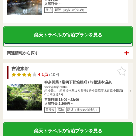
入浴料金 ～
宿泊
駅近（徒歩10分以内）
楽天トラベルの宿泊プランを見る
関連情報から探す
吉池旅館
お気に入
りに追加
4.1点
/ 10 件
神奈川県 / 足柄下郡箱根町 / 箱根湯本温泉
箱根湯本駅608m
箱根登山 箱根湯本駅より徒歩6分小田原厚木道路小田原I
Cより国道1号…
営業時間 13:00～22:00
入浴料金 2,200円～
日帰り
宿泊
駅近（徒歩10分以内）
楽天トラベルの宿泊プランを見る