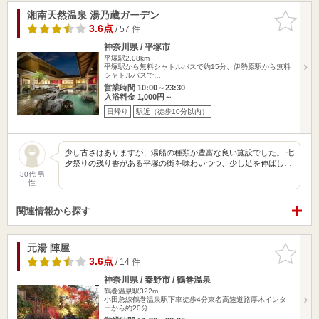
湘南天然温泉 湯乃蔵ガーデン
お気に入
りに追加
3.6点
/ 57 件
神奈川県 / 平塚市
平塚駅2.08km
平塚駅から無料シャトルバスで約15分、伊勢原駅から無料
シャトルバスで…
営業時間 10:00～23:30
入浴料金 1,000円～
日帰り
駅近（徒歩10分以内）
少し古さはありますが、湯船の種類が豊富な良い施設でした。 七
夕祭りの残り香がある平塚の街を味わいつつ、少し足を伸ばし…
30代 男
性
関連情報から探す
元湯 陣屋
お気に入
りに追加
3.6点
/ 14 件
神奈川県 / 秦野市 / 鶴巻温泉
鶴巻温泉駅322m
小田急線鶴巻温泉駅下車徒歩4分東名高速道路厚木インタ
ーから約20分