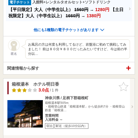
入館料+レンタルタオルセット+ソフトドリンク
電子チケット
【平日限定】大人（中学生以上）
1560円
→
1280円
【土日
祝限定】大人（中学生以上）
1660円
→
1380円
他にも1種類の電子チケットがあります
お風呂の方は何度も利用してるけど、岩盤浴に初めて挑戦してみ
ました！ 前は８０分￥８００だったみたいですけど、今は前の半
分以…
匿名
関連情報から探す
箱根湯本 ホテル明日香
お気に入
りに追加
3.0点
/ 1 件
神奈川県 / 足柄下郡箱根町
箱根湯本駅505m
・箱根登山鉄道「箱根湯本駅」から徒歩約7分 ・箱根登山
鉄道「箱根湯…
営業時間
入浴料金 ～
宿泊
駅近（徒歩10分以内）