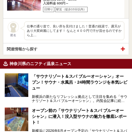
入浴料金 600円～
日帰り
駅近（徒歩10分以内）
仕事の通り道で、良い所を見付けました！普通の銭湯で、露天が
あり大変綺麗にしてます！ なんと４００円で汗が流せるのですか
ら上…
匿名
関連情報から探す
神奈川県のニフティ温泉ニュース
「サウナリゾート＆スパ ブルーオーシャン」オー
プン！サウナ・水風呂・24時間ラウンジを本気レビ
ュー
新横浜の新たなリフレッシュ拠点として注目を集める「サウ
ナリゾート＆スパ ブルーオーシャン」。内覧会記事に続
き、今回は実際に体験してみたリアルな様子をレポートしま
す。サウナや水風呂の気持ちよさはもちろん、リラックスス
オープン前の「サウナリゾート＆スパ ブルーオー
ペースの過ごしやすさまで徹底チェック。新横浜エリアで日
シャン」に潜入！没入型サウナの魅力を徹底レポー
常の疲れをリセットしたい人、ライブやスポーツ観戦遠征組
は必見です。
ト！
新横浜に2026年6月オープン予定の「サウナリゾート＆スパ