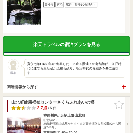
日帰り
宿泊
駅近（徒歩10分以内）
楽天トラベルの宿泊プランを見る
寛永七年(1630年)に創業した、木造４階建ての老舗旅館。江戸時
代に建てられた蔵が現在も残り、明治時代の骨組みを基に浴場
や…
匿名
関連情報から探す
山北町健康福祉センターさくらふれあいの郷
お気に入
りに追加
2.7点
/ 6 件
神奈川県 / 足柄上郡山北町
山北駅61m
JR御殿場線山北駅からすぐ東名高速道路大井松田ICから国
道246号、…
営業時間 11:00～20:00