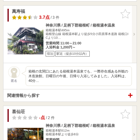
萬寿福
お気に入
りに追加
3.7点
/ 3 件
神奈川県 / 足柄下郡箱根町 / 箱根湯本温泉
箱根湯本駅495m
箱根登山線 箱根湯本駅より徒歩5分小田原厚木道路 箱根口I
Cより10…
営業時間 11:00～21:00
入浴料金 1,200円～
宿泊
駅近（徒歩10分以内）
箱根の玄関口にあたる箱根湯本温泉でも、一際存在感ある外観の
木造旅館。日曜日の午後、日帰り入浴してみました。入浴料は、
40分…
匿名
関連情報から探す
喜仙荘
お気に入
りに追加
-点
/ 2 件
神奈川県 / 足柄下郡箱根町 / 箱根湯本温泉
箱根湯本駅612m
箱根湯本駅より徒歩8分
営業時間