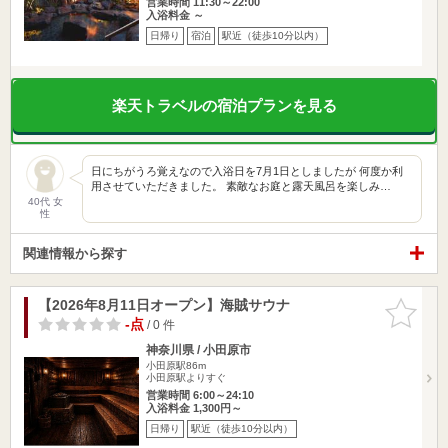
営業時間 11:30～22:00
入浴料金 ～
日帰り
宿泊
駅近（徒歩10分以内）
楽天トラベルの宿泊プランを見る
日にちがうろ覚えなので入浴日を7月1日としましたが 何度か利
用させていただきました。 素敵なお庭と露天風呂を楽しみ…
40代 女
性
関連情報から探す
【2026年8月11日オープン】海賊サウナ
お気に入
りに追加
-点
/ 0 件
神奈川県 / 小田原市
小田原駅86m
小田原駅よりすぐ
営業時間 6:00～24:10
入浴料金 1,300円～
日帰り
駅近（徒歩10分以内）