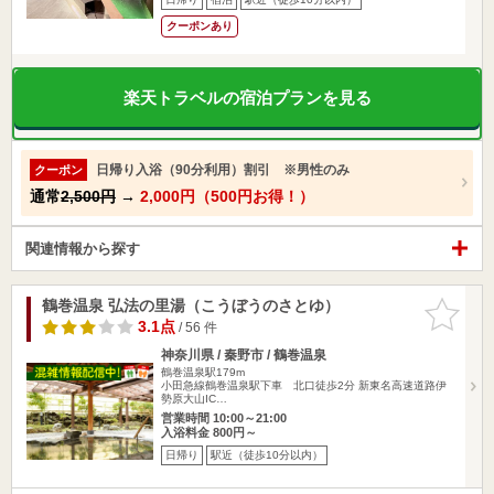
クーポンあり
楽天トラベルの宿泊プランを見る
日帰り入浴（90分利用）割引 ※男性のみ
クーポン
通常
2,500円
→
2,000円（500円お得！）
関連情報から探す
鶴巻温泉 弘法の里湯（こうぼうのさとゆ）
お気に入
りに追加
3.1点
/ 56 件
神奈川県 / 秦野市 / 鶴巻温泉
鶴巻温泉駅179m
小田急線鶴巻温泉駅下車 北口徒歩2分 新東名高速道路伊
勢原大山IC…
営業時間 10:00～21:00
入浴料金 800円～
日帰り
駅近（徒歩10分以内）