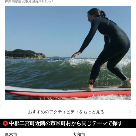
蛸川温泉 龍宮殿（以下、龍宮殿）」の両方の魅力をたっぷ
神奈川県藤沢市片瀬海岸1-13-27
りお伝えします！
ここは箱根神社、九頭龍神社、白龍神社、箱根元宮と箱根の
4つの神社に囲まれたパワースポットです。
───
提供元：株式会社西武・プリンスホテルズワールドワイド
【PR】
この記事は箱根 芦ノ湖畔蛸川温泉 龍宮殿のPR記事です。
おすすめのアクティビティをもっと見る
中郡二宮町近隣の市区町村から同じテーマで探す
厚木市
大和市