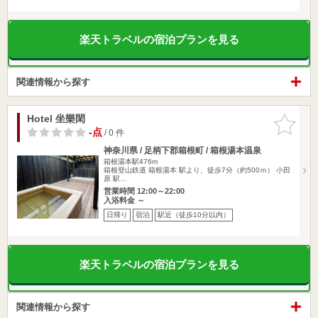
楽天トラベルの宿泊プランを見る
関連情報から探す
Hotel 坐樂閑
お気に入
りに追加
-点
/ 0 件
神奈川県 / 足柄下郡箱根町 / 箱根湯本温泉
箱根湯本駅476m
箱根登山鉄道 箱根湯本 駅より、徒歩7分（約500ｍ） 小田
原 駅…
営業時間 12:00～22:00
入浴料金 ～
日帰り
宿泊
駅近（徒歩10分以内）
楽天トラベルの宿泊プランを見る
関連情報から探す