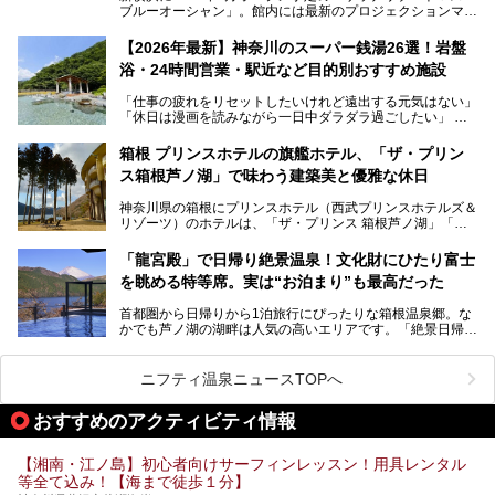
ブルーオーシャン」。館内には最新のプロジェクションマッ
ピングが多用され、まるで世界を旅しているかのような圧倒
的な“没入感（イマーシブ）”を体験できます。
【2026年最新】神奈川のスーパー銭湯26選！岩盤
浴・24時間営業・駅近など目的別おすすめ施設
「仕事の疲れをリセットしたいけれど遠出する元気はない」
今回は、そんな大注目の施設に一足先にお邪魔し、その全貌
「休日は漫画を読みながら一日中ダラダラ過ごしたい」
を見学させていただきました！
「子ども連れでも気兼ねなく、家事を忘れてリフレッシュし
たい」
サウナ室の中に咲き誇る桜、魚たちが泳ぐ水風呂、そしてバ
箱根 プリンスホテルの旗艦ホテル、「ザ・プリン
リのビーチを思わせる休憩スペース…。驚きの連続だった館
ス箱根芦ノ湖」で味わう建築美と優雅な休日
そんな「癒やされたい」という願いを叶えてくれるのが、神
内の様子をレポートします！
奈川県のスーパー銭湯。
神奈川県の箱根にプリンスホテル（西武プリンスホテルズ＆
神奈川県には、サウナや岩盤浴、一日中遊べるエンタメ施設
リゾーツ）のホテルは、「ザ・プリンス 箱根芦ノ湖」「芦
など、“非日常”を味わえるスーパー銭湯が数多く揃っていま
ノ湖畔 蛸川温泉 龍宮殿」「箱根湯の花プリンスホテル」
す。しかし、選択肢が多いからこそ「どの施設か迷ってしま
「箱根仙石原プリンスホテル」と4軒あり、今回ご紹介する
う」という人も多いはず。
「龍宮殿」で日帰り絶景温泉！文化財にひたり富士
「ザ・プリンス 箱根芦ノ湖」は、その中でもフラッグシッ
を眺める特等席。実は“お泊まり”も最高だった
プ（旗艦）に位置づけられる特別なホテルです。
そこで今回は、神奈川県内の人気施設26選を「安さ」「岩
盤浴・漫画の充実度」「景色の良さ」「高級感」「深夜営
首都圏から日帰りから1泊旅行にぴったりな箱根温泉郷。な
昭和の日本を代表する建築家の一人、村野藤吾が芦ノ湖の畔
業」「駅近」など、目的別に厳選して紹介します。
かでも芦ノ湖の湖畔は人気の高いエリアです。「絶景日帰り
に建てた桃源郷のようなホテルがここ。自家源泉の温泉や、
今の気分にぴったりの施設を見つけて、最高のリフレッシュ
温泉 龍宮殿本館」は、露天風呂から芦ノ湖と富士山の両方
こだわりぬいた食もあわせて、このホテルの魅力をレポート
時間を過ごす参考にしていただけますと幸いです。
が楽しめるまさに眺望自慢の日帰り温泉。
します。
ニフティ温泉ニュースTOPへ
そしてここは全24室の「箱根 芦ノ湖畔蛸川温泉 龍宮殿」と
───
して宿泊もできます。宿泊者は「龍宮殿本館」の営業時間に
提供元：株式会社西武・プリンスホテルズワールドワイド
おすすめのアクティビティ情報
加えて、朝6時からの宿泊者専用時間帯にも「龍宮殿本館」
【PR】
のお風呂が利用できます。
この記事はザ・プリンス 箱根芦ノ湖のPR記事です。
【湘南・江ノ島】初心者向けサーフィンレッスン！用具レンタル
今回は日帰り温泉としての「絶景日帰り温泉 龍宮殿本館
等全て込み！【海まで徒歩１分】
（以下、龍宮殿本館）」と、旅館としての「箱根 芦ノ湖畔