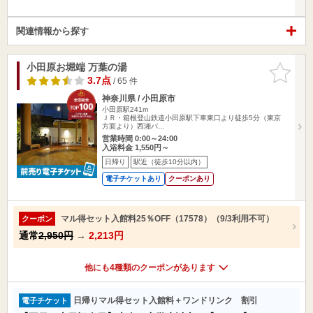
関連情報から探す
小田原お堀端 万葉の湯
お気に入
りに追加
3.7点
/ 65 件
神奈川県 / 小田原市
小田原駅241m
ＪＲ・箱根登山鉄道小田原駅下車東口より徒歩5分（東京
方面より）西湘バ…
営業時間 0:00～24:00
入浴料金 1,550円～
日帰り
駅近（徒歩10分以内）
電子チケットあり
クーポンあり
マル得セット入館料25％OFF（17578）（9/3利用不可）
クーポン
通常
2,950円
→
2,213円
他にも4種類のクーポンがあります
日帰りマル得セット入館料＋ワンドリンク 割引
電子チケット