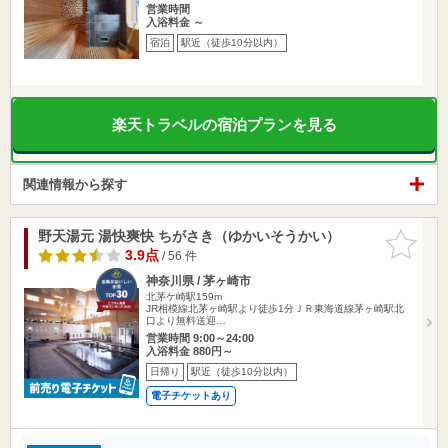
営業時間
入浴料金 ～
宿泊
駅近（徒歩10分以内）
楽天トラベルの宿泊プランを見る
関連情報から探す
野天湯元 湯快爽快 ちがさき（ゆかいそうかい）
お気に入
りに追加
3.9点
/ 56 件
神奈川県 / 茅ヶ崎市
北茅ケ崎駅159m
JR相模線北茅ヶ崎駅より徒歩1分ＪＲ東海道線茅ヶ崎駅北
口より無料送迎…
営業時間 9:00～24:00
入浴料金 880円～
日帰り
駅近（徒歩10分以内）
電子チケットあり