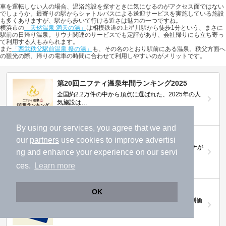
車を運転しない人の場合、温浴施設を探すときに気になるのがアクセス面ではない
でしょうか。最寄りの駅からシャトルバスによる送迎サービスを実施している施設
も多くありますが、駅から歩いて行ける近さは魅力の一つですね。
横浜市の
「天然温泉 満天の湯」
は相模鉄道の上星川駅から徒歩1分という、まさに
駅前の日帰り温泉。サウナ関連のサービスでも定評があり、会社帰りにも立ち寄っ
て利用する人もみられます。
また
「西武秩父駅前温泉 祭の湯」
も、その名のとおり駅前にある温泉。秩父方面へ
の観光の際、帰りの電車の時間に合わせて利用しやすいのがメリットです。
第20回ニフティ温泉年間ランキング2025
全国約2.2万件の中から頂点に選ばれた、2025年の人
気施設は…
By using our services, you agree that we and
ニフティ温泉 サウナランキング2026
our
partners
use cookies to improve advertisi
おふろ好きユーザーの投票により、全国No.1サウナが
ng and enhance your experience on our servi
決定！
ces.
Learn more
ニフティ温泉プレミアムクーポン
OK
ノジマモバイル会員向け 通常よりもお得な「特別価
格」で人気の温泉を満喫できる！