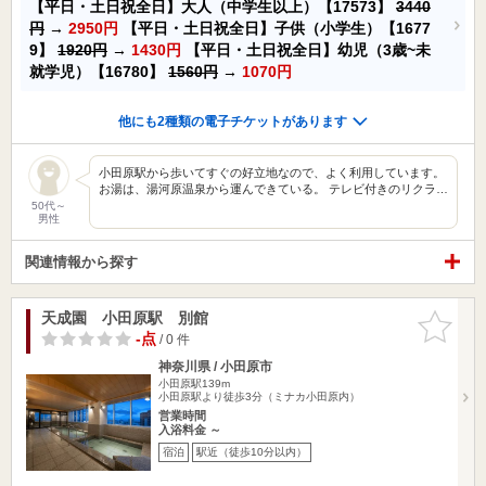
【平日・土日祝全日】大人（中学生以上）【17573】
3440
円
→
2950円
【平日・土日祝全日】子供（小学生）【1677
9】
1920円
→
1430円
【平日・土日祝全日】幼児（3歳~未
就学児）【16780】
1560円
→
1070円
他にも2種類の電子チケットがあります
小田原駅から歩いてすぐの好立地なので、よく利用しています。
お湯は、湯河原温泉から運んできている。 テレビ付きのリクラ…
50代～
男性
関連情報から探す
天成園 小田原駅 別館
お気に入
りに追加
-点
/ 0 件
神奈川県 / 小田原市
小田原駅139m
小田原駅より徒歩3分（ミナカ小田原内）
営業時間
入浴料金 ～
宿泊
駅近（徒歩10分以内）