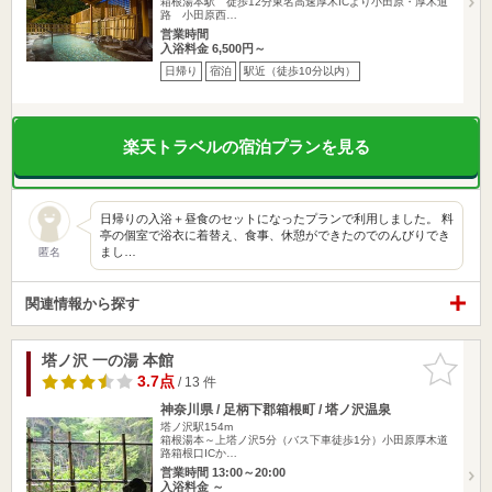
箱根湯本駅 徒歩12分東名高速厚木ICより小田原・厚木道
路 小田原西…
営業時間
入浴料金 6,500円～
日帰り
宿泊
駅近（徒歩10分以内）
楽天トラベルの宿泊プランを見る
日帰りの入浴＋昼食のセットになったプランで利用しました。 料
亭の個室で浴衣に着替え、食事、休憩ができたのでのんびりでき
まし…
匿名
関連情報から探す
塔ノ沢 一の湯 本館
お気に入
りに追加
3.7点
/ 13 件
神奈川県 / 足柄下郡箱根町 / 塔ノ沢温泉
塔ノ沢駅154m
箱根湯本～上塔ノ沢5分（バス下車徒歩1分）小田原厚木道
路箱根口ICか…
営業時間 13:00～20:00
入浴料金 ～