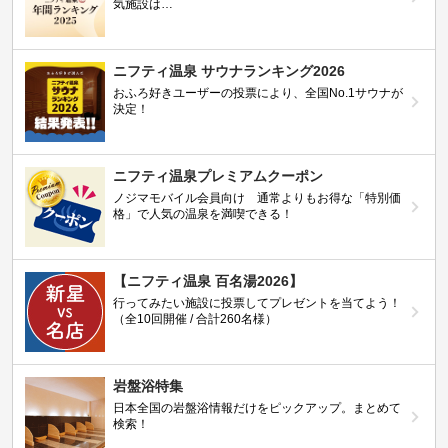
気施設は…
ニフティ温泉 サウナランキング2026
おふろ好きユーザーの投票により、全国No.1サウナが
決定！
ニフティ温泉プレミアムクーポン
ノジマモバイル会員向け 通常よりもお得な「特別価
格」で人気の温泉を満喫できる！
【ニフティ温泉 百名湯2026】
行ってみたい施設に投票してプレゼントを当てよう！
（全10回開催 / 合計260名様）
岩盤浴特集
日本全国の岩盤浴情報だけをピックアップ。まとめて
検索！