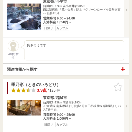
東京都 / 小平市
仙川駅8.77km
花小金井駅905m
西武新宿線 「花小金井」駅よりグリーンロードを田無方面
へ 徒歩13分…
営業時間 9:00～24:00
入浴料金 1,050円～
日帰り
カップル
良さそうです
40代 女
性
関連情報から探す
季乃彩（ときのいろどり）
お気に入
りに追加
3.9点
/ 125 件
東京都 / 稲城市
仙川駅8.83km
南多摩駅393m
JR南武線 南多摩駅より徒歩5分京王相模原線 稲城駅よりバ
ス7分中央…
営業時間 9:00～25:00
入浴料金 1,000円～
日帰り
カップル