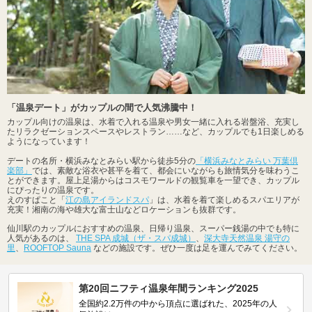
「温泉デート」がカップルの間で人気沸騰中！
カップル向けの温泉は、水着で入れる温泉や男女一緒に入れる岩盤浴、充実し
たリラクゼーションスペースやレストラン……など、カップルでも1日楽しめる
ようになっています！
デートの名所・横浜みなとみらい駅から徒歩5分の
「横浜みなとみらい 万葉倶
楽部」
では、素敵な浴衣や甚平を着て、都会にいながらも旅情気分を味わうこ
とができます。屋上足湯からはコスモワールドの観覧車を一望でき、カップル
にぴったりの温泉です。
えのすぱこと「
江の島アイランドスパ
」は、水着を着て楽しめるスパエリアが
充実！湘南の海や雄大な富士山などロケーションも抜群です。
仙川駅のカップルにおすすめの温泉、日帰り温泉、スーパー銭湯の中でも特に
人気があるのは、
THE SPA 成城（ザ・スパ成城）
、
深大寺天然温泉 湯守の
里
、
ROOFTOP Sauna
などの施設です。ぜひ一度は足を運んでみてください。
第20回ニフティ温泉年間ランキング2025
全国約2.2万件の中から頂点に選ばれた、2025年の人