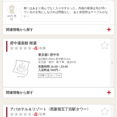
朝一はあまり混んでなく入りやすかった。内湯の寝湯は毛が浮い
ているのを気にしなければ問題なし。 あと休憩所はテーブルがな
い…
40代 男
性
関連情報から探す
府中湯楽館 桜湯
お気に入
りに追加
-点
/ 0 件
東京都 / 府中市
仙川駅9.35km
府中駅211m
京王線「府中」駅下車、徒歩3分
営業時間 16:00～23:00
入浴料金 550円～
日帰り
カップル
関連情報から探す
アパホテル＆リゾート〈西新宿五丁目駅タワー〉
お気に入
りに追加
-点
/ 0 件