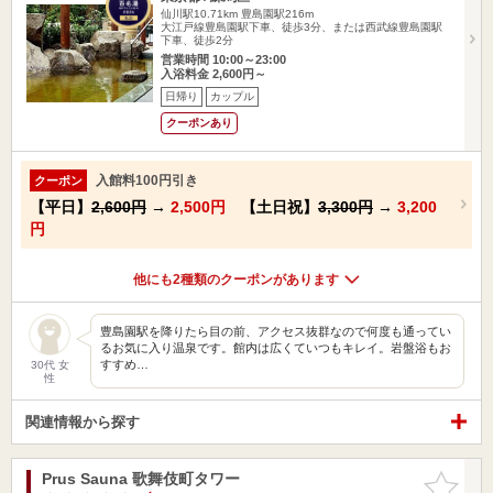
仙川駅10.71km
豊島園駅216m
大江戸線豊島園駅下車、徒歩3分、または西武線豊島園駅
下車、徒歩2分
営業時間 10:00～23:00
入浴料金 2,600円～
日帰り
カップル
クーポンあり
入館料100円引き
クーポン
【平日】
2,600円
→
2,500円
【土日祝】
3,300円
→
3,200
円
他にも2種類のクーポンがあります
豊島園駅を降りたら目の前、アクセス抜群なので何度も通ってい
るお気に入り温泉です。館内は広くていつもキレイ。岩盤浴もお
すすめ…
30代 女
性
関連情報から探す
Prus Sauna 歌舞伎町タワー
お気に入