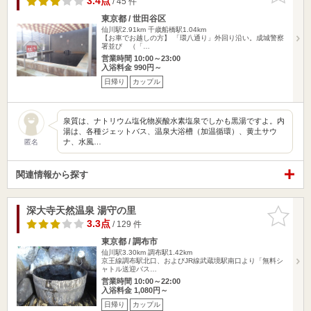
3.4点
/ 45 件
東京都 / 世田谷区
仙川駅2.91km
千歳船橋駅1.04km
【お車でお越しの方】 「環八通り」外回り沿い。成城警察
署並び （「…
営業時間 10:00～23:00
入浴料金 990円～
日帰り
カップル
泉質は、ナトリウム塩化物炭酸水素塩泉でしかも黒湯ですよ。内
湯は、各種ジェットバス、温泉大浴槽（加温循環）、黄土サウ
ナ、水風…
匿名
関連情報から探す
深大寺天然温泉 湯守の里
お気に入
りに追加
3.3点
/ 129 件
東京都 / 調布市
仙川駅3.30km
調布駅1.42km
京王線調布駅北口、およびJR線武蔵境駅南口より「無料シ
ャトル送迎バス…
営業時間 10:00～22:00
入浴料金 1,080円～
日帰り
カップル