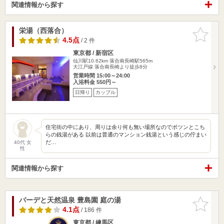
関連情報から探す
栄湯（西落合）
お気に入
りに追加
4.5点
/ 2 件
東京都 / 新宿区
仙川駅10.62km
落合南長崎駅565m
大江戸線 落合南長崎より徒歩8分
営業時間 15:00～24:00
入浴料金 550円～
日帰り
カップル
住宅街の中にあり、周りは余り何も無い場所なのでポツンとこち
らの銭湯がある 以前は普通のマンション銭湯という感じの佇まい
だ…
40代 女
性
関連情報から探す
バーデと天然温泉 豊島園 庭の湯
お気に入
りに追加
4.1点
/ 186 件
東京都 / 練馬区