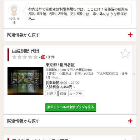
都内近郊で岩盤浴無制限利用なのは、ここだけ！岩盤浴の種類も
3階に5種類、5階に2種類。更に5階には、寒い氷のような部屋が
あ…
40代 女
性
関連情報から探す
由縁別邸 代田
お気に入
りに追加
-点
/ 0 件
東京都 / 世田谷区
仙川駅6.99km
世田谷代田駅89m
【電車】 小田急線 京王井の頭線 下北沢駅南西口 徒歩
8分 小田…
営業時間 9:00～22:00
入浴料金 3,350円～
日帰り
宿泊
カップル
楽天トラベルの宿泊プランを見る
関連情報から探す