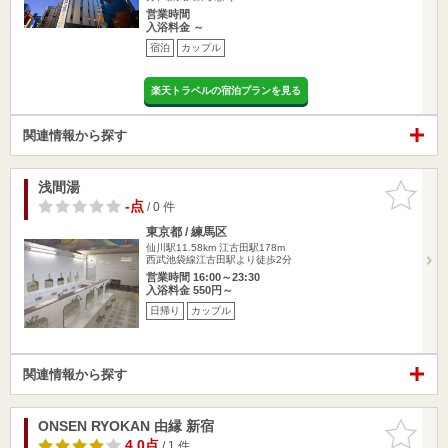
営業時間
入浴料金 ～
宿泊
カップル
楽天トラベルの宿泊プランを見る
関連情報から探す
浅間湯
お気に入
りに追加
-点
/ 0 件
東京都 / 練馬区
仙川駅11.58km
江古田駅178m
西武池袋線江古田駅より徒歩2分
営業時間 16:00～23:30
入浴料金 550円～
日帰り
カップル
関連情報から探す
ONSEN RYOKAN 由縁 新宿
お気に入
りに追加
4.0点
/ 1 件