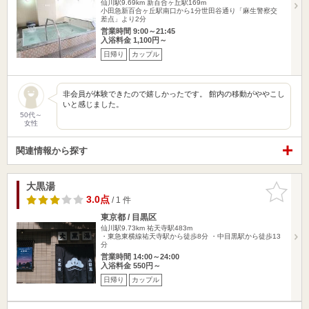
仙川駅9.69km
新百合ヶ丘駅169m
小田急新百合ヶ丘駅南口から1分世田谷通り「麻生警察交
差点」より2分
営業時間 9:00～21:45
入浴料金 1,100円～
日帰り
カップル
非会員が体験できたので嬉しかったです。 館内の移動がややこし
いと感じました。
50代～
女性
関連情報から探す
大黒湯
お気に入
りに追加
3.0点
/ 1 件
東京都 / 目黒区
仙川駅9.73km
祐天寺駅483m
・東急東横線祐天寺駅から徒歩8分 ・中目黒駅から徒歩13
分
営業時間 14:00～24:00
入浴料金 550円～
日帰り
カップル