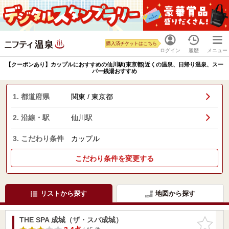
購入済チケットはこちら
ログイン
履歴
メニュー
【クーポンあり】カップルにおすすめの仙川駅(東京都)近くの温泉、日帰り温泉、スー
パー銭湯おすすめ
1. 都道府県
関東 / 東京都
2. 沿線・駅
仙川駅
3. こだわり条件
カップル
こだわり条件を変更する
リストから探す
地図から探す
THE SPA 成城（ザ・スパ成城）
お気に入
りに追加