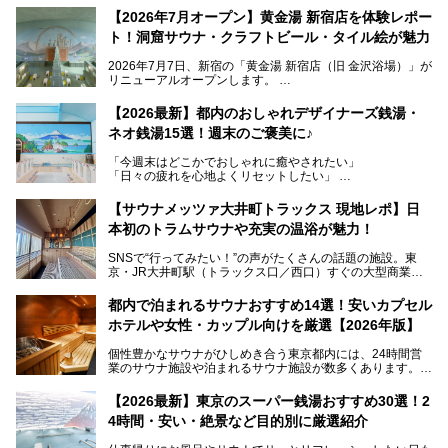
【2026年7月オープン】黄金湯 新宿店を体験レポー
ト！洞窟サウナ・クラフトビール・タイル絵が魅力
2026年7月7日、新宿の「黄金湯 新宿店（旧 金沢浴場）」が
リニューアルオープンします。
レトロでノスタルジックなタイル絵はそのまま、昔からここ
【2026最新】都内のおしゃれデザイナーズ銭湯・
を知る地元の人にも、新しく足を運んでくれる人にも愛され
ネオ銭湯15選！週末のご褒美に♪
る、今の時代の"銭湯"として生まれ変わりました。洞窟のよ
うなユニークなサウナ、自家醸造のクラフトビールが飲める
「今週末はどこかでおしゃれに癒やされたい」
ビアバーなど、新しく登場したスポットも併せて紹介しま
「日々の疲れを心地よくリセットしたい」
す。充実した設備があるのに、基本の入浴料が銭湯価格の5
──そんなときにおすすめなのが、今、都内で大きなブーム
50円というのも嬉しすぎます！
となっている新しいスタイルの銭湯です。
【サウナメッツァ大井町トラックス 現地レポ】日
本初のトラムサウナや充実の温浴が魅力！
最近、SNSやメディアで「デザイナーズ銭湯」や「ネオ銭
湯」という言葉をよく耳にしませんか？
SNSで“行ってみたい！”の声がたくさんの話題の施設。東
京・JR大井町駅（トラックス口／西口）すぐの大型商業施
本記事では、そもそもこれらがどんな銭湯なのか、その気に
設・大井町 トラックスに、2026年3月28日、「サウナメッ
なる違いを分かりやすく解説！さらに、都内で絶対に外せな
ツァ大井町トラックス」がニューオープン。施設の様子をレ
いおしゃれな名店15選を、おすすめの順番で一挙にご紹介
都内で泊まれるサウナおすすめ14選！安いカプセル
ポ―トします。
します。
ホテルや女性・カップル向けを厳選【2026年版】
個性豊かなサウナがひしめき合う東京都内には、24時間営
業のサウナ施設や泊まれるサウナ施設が数多くあります。
終電を逃した深夜の利用に限らず、時間を気にしないサウナ
を旅の目的とする「サ旅」や自分へのご褒美のための宿泊な
【2026最新】東京のスーパー銭湯おすすめ30選！2
ど、自分の好きなタイミングで好きなだけサ活ができるのが
4時間・安い・絶景など目的別に厳選紹介
魅力です。