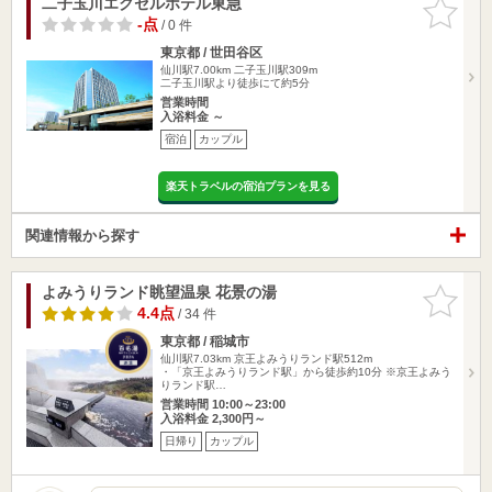
二子玉川エクセルホテル東急
お気に入
りに追加
-点
/ 0 件
東京都 / 世田谷区
仙川駅7.00km
二子玉川駅309m
二子玉川駅より徒歩にて約5分
営業時間
入浴料金 ～
宿泊
カップル
楽天トラベルの宿泊プランを見る
関連情報から探す
よみうりランド眺望温泉 花景の湯
お気に入
りに追加
4.4点
/ 34 件
東京都 / 稲城市
仙川駅7.03km
京王よみうりランド駅512m
・「京王よみうりランド駅」から徒歩約10分 ※京王よみう
りランド駅…
営業時間 10:00～23:00
入浴料金 2,300円～
日帰り
カップル