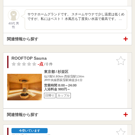
サウナホームグランドです。 スチームサウナで少し温度は低くめ
ですが、私にはベスト！ 水風呂も丁度良い水温で最高です。 …
40代 男
性
関連情報から探す
ROOFTOP Sauna
お気に入
りに追加
-点
/ 0 件
東京都 / 杉並区
仙川駅4.80km
西荻窪駅134m
JR中央線西荻窪駅南徒歩1分
営業時間 8:00～24:00
入浴料金 980円～
日帰り
カップル
関連情報から探す
お気に入
今空いています
りに追加