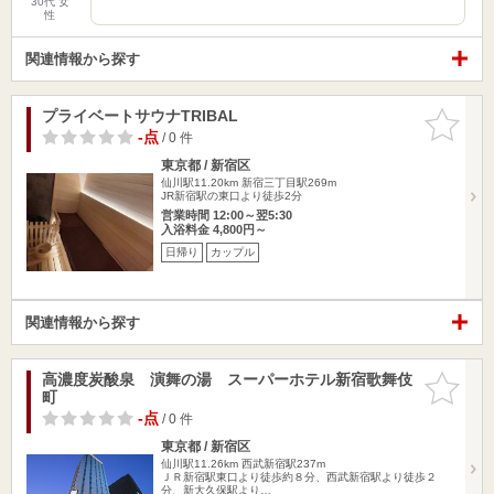
30代 女
性
関連情報から探す
プライベートサウナTRIBAL
お気に入
りに追加
-点
/ 0 件
東京都 / 新宿区
仙川駅11.20km
新宿三丁目駅269m
JR新宿駅の東口より徒歩2分
営業時間 12:00～翌5:30
入浴料金 4,800円～
日帰り
カップル
関連情報から探す
高濃度炭酸泉 演舞の湯 スーパーホテル新宿歌舞伎
お気に入
町
りに追加
-点
/ 0 件
東京都 / 新宿区
仙川駅11.26km
西武新宿駅237m
ＪＲ新宿駅東口より徒歩約８分、西武新宿駅より徒歩２
分、新大久保駅より…