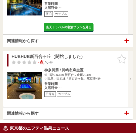
営業時間
入浴料金 ～
宿泊
カップル
楽天トラベルの宿泊プランを見る
関連情報から探す
HUBHUB新百合ヶ丘（閉館しました）
お気に入
りに追加
-点
/ 0 件
神奈川県 / 川崎市麻生区
仙川駅9.63km
新百合ヶ丘駅294m
小田急小田原線「新百合ヶ丘」駅徒歩4分
営業時間
入浴料金 ～
日帰り
カップル
関連情報から探す
東京都のニフティ温泉ニュース