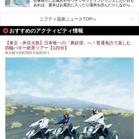
仕事帰りにお風呂やサウナでサッとリフレッシュしたい日も
最近では、男性専用施設だけでなく、カップルや女性に嬉し
あれば、週末はお風呂に入ったり漫画を読んだりしながら一
い個室サウナも増えてきました。
日中ダラダラ過ごしたい日もあると思います。
この記事では、東京都内にある24時間営業のサウナの中か
また、終電を逃してしまい、「このまま朝までゆっくりでき
ら、特におすすめしたい施設14選をご紹介します。
ニフティ温泉ニュースTOPへ
る場所があれば」と探した経験がある人も多いのではないで
宿泊可能な施設もピックアップしているので、ぜひチェック
しょうか。
してみてください。
おすすめのアクティビティ情報
そこで本記事では、東京でおすすめのスーパー銭湯を、目的
別に厳選した30施設からご紹介します。
【東京・伊豆大島】日本唯一の「裏砂漠」へ！普通免許で楽しむ
24時間営業で宿泊できる施設や、1,000円以下で楽しめる安
四輪バギー絶景ツアー【120分】
い施設、デートや休日レジャーにもぴったりなエンタメ要素
が充実した施設など、利用のシーンに合わせて参考にしてく
東京都大島町岡田字助田28-1
ださい。