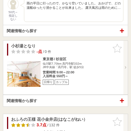
雨の平日に行ったので、かなり空いていました。 おかげで、どの
湯船ゆったり浸かることが出来ました。 露天風呂は雨のために…
50代～
指定し
ない
関連情報から探す
小杉湯となり
お気に入
りに追加
-点
/ 0 件
東京都 / 杉並区
仙川駅7.70km
高円寺駅332m
JR中央線「高円寺」駅 徒歩5分
営業時間 9:00～22:00
入浴料金 550円～
日帰り
カップル
関連情報から探す
おふろの王様 花小金井店(はなこがねい）
お気に入
りに追加
3.7点
/ 132 件