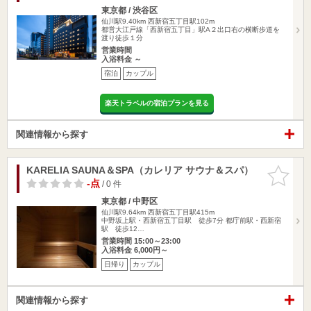
東京都 / 渋谷区
仙川駅9.40km
西新宿五丁目駅102m
都営大江戸線「西新宿五丁目」駅A２出口右の横断歩道を
渡り徒歩１分
営業時間
入浴料金 ～
宿泊
カップル
楽天トラベルの宿泊プランを見る
関連情報から探す
KARELIA SAUNA＆SPA（カレリア サウナ＆スパ）
お気に入
りに追加
-点
/ 0 件
東京都 / 中野区
仙川駅9.64km
西新宿五丁目駅415m
中野坂上駅・西新宿五丁目駅 徒歩7分 都庁前駅・西新宿
駅 徒歩12…
営業時間 15:00～23:00
入浴料金 6,000円～
日帰り
カップル
関連情報から探す