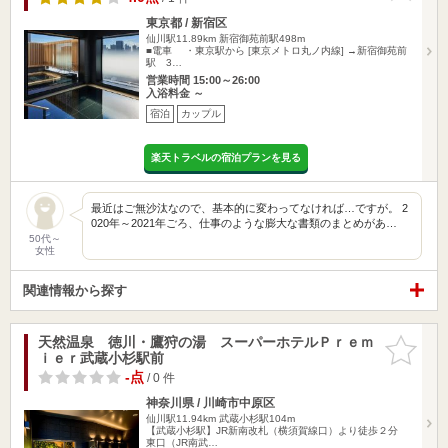
東京都 / 新宿区
仙川駅11.89km
新宿御苑前駅498m
■電車 ・東京駅から [東京メトロ丸ノ内線] →新宿御苑前
駅 3…
営業時間 15:00～26:00
入浴料金 ～
宿泊
カップル
楽天トラベルの宿泊プランを見る
最近はご無沙汰なので、基本的に変わってなければ…ですが。 2
020年～2021年ごろ、仕事のような膨大な書類のまとめがあ…
50代～
女性
関連情報から探す
天然温泉 徳川・鷹狩の湯 スーパーホテルＰｒｅｍ
お気に入
ｉｅｒ武蔵小杉駅前
りに追加
-点
/ 0 件
神奈川県 / 川崎市中原区
仙川駅11.94km
武蔵小杉駅104m
【武蔵小杉駅】JR新南改札（横須賀線口）より徒歩２分
東口（JR南武…