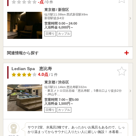
りに追加
-点
/ 0 件
東京都 / 新宿区
仙川駅11.08km
西武新宿駅49m
新宿駅徒歩4分
営業時間 0:00～24:00
入浴料金 6,000円～
日帰り
カップル
関連情報から探す
Ledian Spa 恵比寿
お気に入
りに追加
4.0点
/ 1 件
東京都 / 渋谷区
仙川駅11.14km
恵比寿駅332m
・東京メトロ日比谷線「恵比寿駅 」5番出口より徒歩2分
・JR山手…
営業時間 7:00～翌5:00
入浴料金 1,500円～
日帰り
カップル
サウナ2室、水風呂2種です。あったかいお風呂もあるので、しっ
かり温まってからサウナに入りたい人に嬉しい施設！ 水着着…