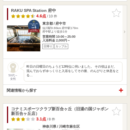
RAKU SPA Station 府中
お気に入
りに追加
4.6点
/ 10 件
東京都 / 府中市
仙川駅9.66km
府中駅179m
府中駅より徒歩1分
営業時間 10:00～25:00
入浴料金 2,000円～
日帰り
カップル
昨日の日曜日のちょうど12時位に伺いました。 その頃はまだ、
混んでおらずゆっくりと入浴をしてその後、のんびりと休息をと
る…
50代～
女性
関連情報から探す
コナミスポーツクラブ新百合ヶ丘（旧湯の国ジャポン
お気に入
新百合ヶ丘店）
りに追加
3.1点
/ 8 件
神奈川県 / 川崎市麻生区