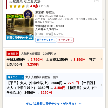
天然温泉 なごみの湯
4.0点
/ 110 件
東京都 / 杉並区
仙川駅5.59km
荻窪駅174m
JR中央線 荻窪駅西口より徒歩1分 地下鉄丸ノ内線荻窪
駅西口より徒歩…
営業時間 10:30～翌9:00
入浴料金 2,300円～
日帰り
宿泊
カップル
電子チケットあり
クーポンあり
入館料+岩盤浴 200円引き
会員限定
平日
2,950円
→
2,750円
土日祝
3,350円
→
3,150円
特定
日
3,450円
→
3,250円
大人入館料+岩盤浴 割引
電子チケット
【平日】大人（中学生以上）
2950円
→
2750円
【土日祝】
大人（中学生以上）
3350円
→
3150円
【特定日】大人（中
学生以上）
3450円
→
3250円
他にも1種類の電子チケットがあります