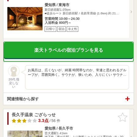
愛知県 / 東海市
新日鉄前駅1.05km
■徒歩ルート 新日鉄前駅 / 名鉄常滑線 (1.6km) 約 21…
営業時間 10:00～24:30
入浴料金 800円～
日帰り
宿泊
冷え性
楽天トラベルの宿泊プランを見る
お風呂は、広くないが、綺麗 時間帯なのか、常連と思われるグル
ープが、雰囲気怖く。サウナが、狭いため、入りにくい サウナ…
20代 指
定しな
い
関連情報から探す
長久手温泉 ござらっせ
お気に入
りに追加
3.3点
/ 56 件
愛知県 / 長久手市
芸大通駅1.41km
地下鉄「藤が丘駅」より無料シャトルバス運行中（8：30