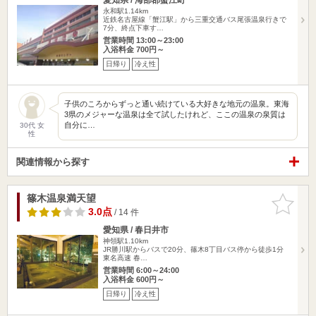
永和駅1.14km
近鉄名古屋線「蟹江駅」から三重交通バス尾張温泉行きで
7分、終点下車す…
営業時間 13:00～23:00
入浴料金 700円～
日帰り
冷え性
子供のころからずっと通い続けている大好きな地元の温泉。東海
3県のメジャーな温泉は全て試したけれど、ここの温泉の泉質は
自分に…
30代 女
性
関連情報から探す
篠木温泉満天望
お気に入
りに追加
3.0点
/ 14 件
愛知県 / 春日井市
神領駅1.10km
JR勝川駅からバスで20分、篠木8丁目バス停から徒歩1分
東名高速 春…
営業時間 6:00～24:00
入浴料金 600円～
日帰り
冷え性