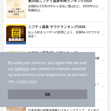
第20回ニフティ温泉年間ランキング2025
全国約2.2万件の中から頂点に選ばれた、2025年の人
気施設は…
ニフティ温泉 サウナランキング2026
おふろ好きユーザーの投票により、全国No.1サウナが
決定！
ニフティ温泉プレミアムクーポン
ノジマモバイル会員向け 通常よりもお得な「特別価
格」で人気の温泉を満喫できる！
By using our services, you agree that we and
our
partners
use cookies to improve advertisi
ng and enhance your experience on our servi
【ニフティ温泉 百名湯2026】
ces.
Learn more
行ってみたい施設に投票してプレゼントを当てよう！
（全10回開催 / 合計260名様）
OK
岩盤浴特集
日本全国の岩盤浴情報だけをピックアップ。まとめて