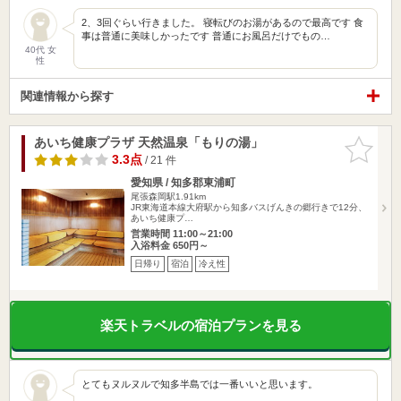
2、3回ぐらい行きました。 寝転びのお湯があるので最高です 食
事は普通に美味しかったです 普通にお風呂だけでもの…
40代 女
性
関連情報から探す
あいち健康プラザ 天然温泉「もりの湯」
お気に入
りに追加
3.3点
/ 21 件
愛知県 / 知多郡東浦町
尾張森岡駅1.91km
JR東海道本線大府駅から知多バスげんきの郷行きで12分、
あいち健康プ…
営業時間 11:00～21:00
入浴料金 650円～
日帰り
宿泊
冷え性
楽天トラベルの宿泊プランを見る
とてもヌルヌルで知多半島では一番いいと思います。