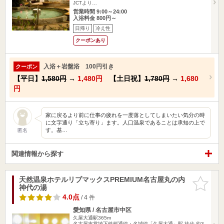
JCTより…
営業時間 9:00～24:00
入浴料金 800円～
日帰り
冷え性
クーポンあり
入浴＋岩盤浴 100円引き
クーポン
【平日】
1,580円
→
1,480円
【土日祝】
1,780円
→
1,680
円
家に戻るより前に仕事の疲れを一度落としてしまいたい気分の時
に文字通り「立ち寄り」ます。人口温泉であることは承知の上で
す。基…
匿名
関連情報から探す
天然温泉ホテルリブマックスPREMIUM名古屋丸の内
お気に入
神代の湯
りに追加
4.0点
/ 4 件
愛知県 / 名古屋市中区
久屋大通駅365m
名古屋市営地下鉄桜通線・名城線「久屋大通」駅 徒歩 約3