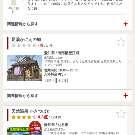
ります。この手の施設には良くあるスタイルですね。内風呂しか
なく露…
40代 男
性
関連情報から探す
足湯かにえの郷
お気に入
りに追加
-点
/ 1 件
愛知県 / 海部郡蟹江町
永和駅1.28km
JR関西本線 蟹江駅、または近鉄名古屋線 近鉄蟹江駅より
タクシー利用…
営業時間 10:00～20:00
入浴料金 0円～
日帰り
冷え性
関連情報から探す
天然温泉 かきつばた
お気に入
りに追加
4.3点
/ 128 件
愛知県 / 刈谷市
富士松駅3.15km
・JR東海道本線「刈谷駅」にて刈谷市公共施設連絡バス