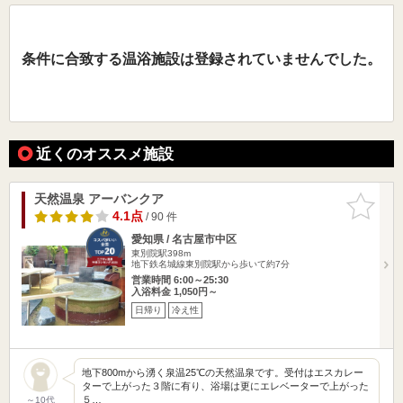
条件に合致する温浴施設は登録されていませんでした。
近くのオススメ施設
天然温泉 アーバンクア
お気に入
りに追加
4.1点
/ 90 件
愛知県 / 名古屋市中区
東別院駅398m
地下鉄名城線東別院駅から歩いて約7分
営業時間 6:00～25:30
入浴料金 1,050円～
日帰り
冷え性
地下800mから湧く泉温25℃の天然温泉です。受付はエスカレー
ターで上がった３階に有り、浴場は更にエレベーターで上がった
５…
～10代