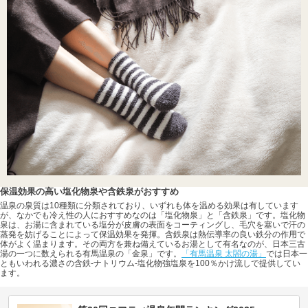
保温効果の高い塩化物泉や含鉄泉がおすすめ
温泉の泉質は10種類に分類されており、いずれも体を温める効果は有しています
が、なかでも冷え性の人におすすめなのは「塩化物泉」と「含鉄泉」です。塩化物
泉は、お湯に含まれている塩分が皮膚の表面をコーティングし、毛穴を塞いで汗の
蒸発を妨げることによって保温効果を発揮。含鉄泉は熱伝導率の良い鉄分の作用で
体がよく温まります。その両方を兼ね備えているお湯として有名なのが、日本三古
湯の一つに数えられる有馬温泉の「金泉」です。
「有馬温泉 太閤の湯」
では日本一
ともいわれる濃さの含鉄-ナトリウム-塩化物強塩泉を100％かけ流しで提供してい
ます。