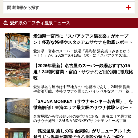
関連情報から探す
愛知県のニフティ温泉ニュース
愛知県一宮市に「スパアクアス湯友楽」がオープ
ン！多彩な浴槽やスタジアムサウナを徹底レポート
愛知県一宮市のスーパー銭湯「美彩都 湯友楽（みさとゆう
らく）」が、2026年6月18日（木）に「スパアクアス湯友
楽」としてリニューアルオープン！
【2026年最新】名古屋のスーパー銭湯おすすめ15
この地で30年にわたり愛され続けてきた施設だからこそ、
選！24時間営業・宿泊・サウナなど目的別に徹底比
地元住民をはじめオープンを待ちわびている人も多いのでは
ないでしょうか。
較
老朽化した設備の補修を機に、2年前からじっくり構想を練
ってきたというだけあって、館内の充実度は想像以上。
愛知県名古屋市は中部地方の中心都市であり、24時間営業
以前の4倍に拡張したという露天エリアや10の浴槽、40人収
や宿泊可能、本格サウナを備えたハイレベルなスーパー銭湯
容の巨大なスタジアムサウナに、岩盤浴やリラクゼーション
が密集する激戦区です。
までまるごと楽しめる施設に生まれ変わりました。
「SAUNA MONKEY（サウナモンキー名古屋）」を
そのため、「日々の仕事の疲れを心身ともにリセットした
今回は、全面リニューアルして新しくなった「スパアクアス
徹底解剖！東海エリア最大級のサウナ体験レポート
い」「休日に時間を忘れて1日中ダラダラ過ごしたい」「コ
湯友楽」に一足早くお邪魔して取材してきました！
スパ良く非日常の極上体験を味わいたい」人向けの施設が多
名古屋駅から徒歩約5分の好立地にある、東海エリア最大級
くある点が魅力です！
のサウナ施設「SAUNA MONKEY/サウナモンキー名古屋」
をご存じですか？
今回は、名古屋市でおすすめのスーパー銭湯を紹介します。
「名古屋駅周辺ってサウナが少ないよね」という声をよく耳
お好みの温泉施設を見つけて楽しんでくださいね。
「猿投温泉 癒しの宿 金泉閣」がリニューアル！天
にするだけあり、アクセスの良さにも胸が高鳴ります。
然ラドン温泉が満喫できる施設の魅力をご紹介
今回は普段は男性専用となっているパブリックサウナが、女