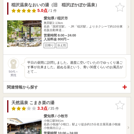
稲沢温泉なおいの湯（旧 稲沢ぽかぽか温泉）
お気に入
りに追加
5.0点
/ 1 件
愛知県 / 稲沢市
奥田駅2.13km
名鉄「国府宮駅」・JR「稲沢駅」よりタクシーで約10分東
名阪自動車道…
営業時間 8:00～24:00
入浴料金 800円～
日帰り
冷え性
平日の昼間に訪問しました。適度に空いていたのでゆっくり過ご
す事が出来ました。超ぬる湯という、青い30度くらいのお風呂が
とて…
50代～
男性
関連情報から探す
天然温泉 こまき楽の湯
お気に入
りに追加
3.3点
/ 35 件
愛知県 / 小牧市
小牧口駅891m
名鉄小牧線｢小牧口」駅より徒歩約15分名古屋高速小牧線
小牧南出口よ…
営業時間 10:00～24:00