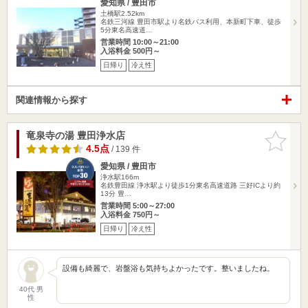
愛知県 / 豊田市
土橋駅2.52km
名鉄三河線 豊田市駅より名鉄バス利用、本新町下車、徒歩
5分東名高速道…
営業時間 10:00～21:00
入浴料金 500円～
日帰り
冷え性
関連情報から探す
竜泉寺の湯 豊田浄水店
お気に入
りに追加
4.5点
/ 139 件
愛知県 / 豊田市
浄水駅166m
名鉄豊田線 浄水駅より徒歩1分東名高速道路 三好ICより約
13分 豊…
営業時間 5:00～27:00
入浴料金 750円～
日帰り
冷え性
設備も綺麗で、岩盤浴も気持ちよかったです。整いましたね。
40代 男
性