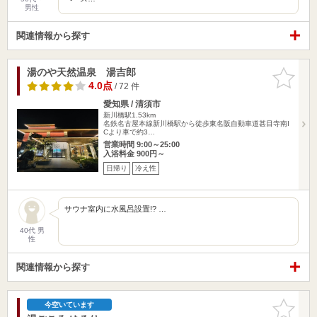
男性
関連情報から探す
湯のや天然温泉 湯吉郎
お気に入
りに追加
4.0点
/ 72 件
愛知県 / 清須市
新川橋駅1.53km
名鉄名古屋本線新川橋駅から徒歩東名阪自動車道甚目寺南I
Cより車で約3…
営業時間 9:00～25:00
入浴料金 900円～
日帰り
冷え性
サウナ室内に水風呂設置!? …
40代 男
性
関連情報から探す
お気に入
今空いています
りに追加