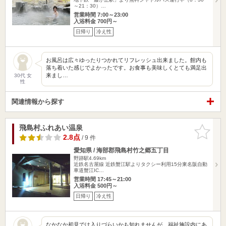
～21：30）…
営業時間 7:00～23:00
入浴料金 700円～
日帰り
冷え性
お風呂は広々ゆったりつかれてリフレッシュ出来ました。館内も
落ち着いた感じでよかったです。お食事も美味しくとても満足出
来まし…
30代 女
性
関連情報から探す
飛島村ふれあい温泉
お気に入
りに追加
2.8点
/ 9 件
愛知県 / 海部郡飛島村竹之郷五丁目
野跡駅4.69km
近鉄名古屋線 近鉄蟹江駅よりタクシー利用15分東名阪自動
車道蟹江IC…
営業時間 17:45～21:00
入浴料金 500円～
日帰り
冷え性
なかなか初見では入りづらいかも知れませんが、福祉施設内にあ