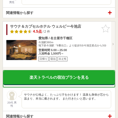
男性
関連情報から探す
サウナ＆カプセルホテル ウェルビー今池店
お気に入
りに追加
4.5点
/ 2 件
愛知県 / 名古屋市千種区
今池駅380m
地下鉄今池駅『8番出口』より徒歩5分今池交差点から3分
営業時間 5:00～25:00
入浴料金 1,500円～
日帰り
宿泊
冷え性
楽天トラベルの宿泊プランを見る
サウナが心地よく、たっぷり汗をかけます！ 温泉も身体が芯から
温まり、本当に癒されます。 また行きたいと思います。
20代 男
性
関連情報から探す