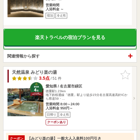
営業時間
入浴料金 ～
宿泊
冷え性
楽天トラベルの宿泊プランを見る
関連情報から探す
天然温泉 みどり楽の湯
お気に入
りに追加
3.5点
/ 51 件
愛知県 / 名古屋市緑区
徳重駅1.23km
地下鉄桜通線「徳重」駅より徒歩15分名古屋高速高針ICか
ら県道59・…
営業時間 8:00～24:00
入浴料金 950円～
日帰り
冷え性
クーポンあり
【みどり楽の湯】一般大人入泉料100円引き
クーポン