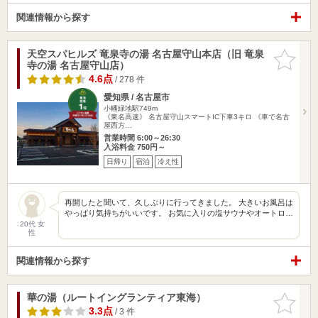
関連情報から探す
天空スパヒルズ 竜泉寺の湯 名古屋守山本店（旧 竜泉
お気に入
寺の湯 名古屋守山店）
りに追加
4.6点
/ 278 件
愛知県 / 名古屋市
小幡緑地駅749m
《東名高速》 名古屋守山スマートIC下車3キロ 《車で名古
屋西方…
営業時間 6:00～26:30
入浴料金 750円～
日帰り
宿泊
冷え性
再開したと聞いて、久しぶりに行ってきました。 大きいお風呂は
やっぱり気持ちがいいです。 お気に入りの塩サウナやオートロ…
20代 女
性
関連情報から探す
華の湯（ルートイングランティア東海）
お気に入
りに追加
3.3点
/ 3 件