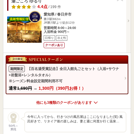
湯ごころ ゆるり
4.4点
/ 199 件
愛知県 / 春日井市
勝川駅882m
JR勝川駅より徒歩12分
営業時間 8:00～24:00
入浴料金 900円～
日帰り
冷え性
クーポンあり
【百名湯受賞記念】全日入館丸ごとセット（入浴+サウナ
期間限定
+岩盤浴+レンタルタオル）
※シーズン料金設定期間利用不可
通常
1,690円
→
1,300円（390円お得！）
他にも3種類のクーポンがあります
今年に入ってから、行きつけの風呂屋はここになりました(笑) 風
呂好きで、リタイア後の楽しみは、妻と週に何度か行く温泉…
50代～
男性