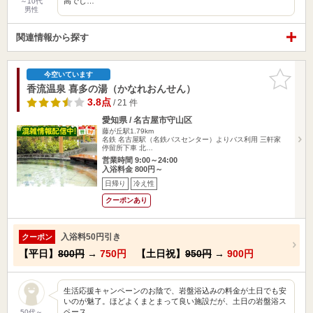
高でし…
～10代
男性
関連情報から探す
お気に入
今空いています
りに追加
香流温泉 喜多の湯（かなれおんせん）
3.8点
/ 21 件
愛知県 / 名古屋市守山区
藤が丘駅1.79km
名鉄 名古屋駅（名鉄バスセンター）よりバス利用 三軒家
停留所下車 北…
営業時間 9:00～24:00
入浴料金 800円～
日帰り
冷え性
クーポンあり
入浴料50円引き
クーポン
【平日】
800円
→
750円
【土日祝】
950円
→
900円
生活応援キャンペーンのお陰で、岩盤浴込みの料金が土日でも安
いのが魅了。ほどよくまとまって良い施設だが、土日の岩盤浴ス
ペース…
50代～