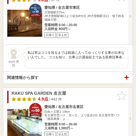
愛知県 / 名古屋市東区
大曽根駅375m
JR大曽根駅南口より徒歩約5分 JR大曽根駅北口・地下鉄名
城線大曽…
営業時間 6:00～25:00
入浴料金 800円～
日帰り
冷え性
私は実はココを知るまでは銭湯に入ってゆっくりする事が出来な
い人でした。 ココを知り、仕事上介護福祉士である医療従事者…
40代 男
性
関連情報から探す
RAKU SPA GARDEN 名古屋
お気に入
りに追加
4.9点
/ 442 件
愛知県 / 名古屋市名東区
自由ヶ丘駅1.19km
名古屋市営バス「光ヶ丘」より徒歩3分 名古屋市営バス
「猪高車庫」よ…
営業時間 9:00～26:00
入浴料金 1,980円～
日帰り
冷え性