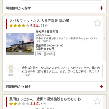
関連情報から探す
スパ＆フィットネス 大泉寺温泉 福の湯
お気に入
りに追加
4.2点
/ 18 件
愛知県 / 春日井市
神領駅1.80km
JR中央本線 神領駅よりタクシー利用10分かすがいシティ
バス 病院循…
営業時間 10:00～24:00
入浴料金 800円～
日帰り
冷え性
最初は近隣から少し遠方まで実にいろいろ行きましたが、最終的
には福の湯に落ち着きました。まず、広いことが得点、次にスタ
ッフの…
匿名
関連情報から探す
豊田ほっとかん 豊田市温浴施設じゅわじゅわ
お気に入
りに追加
2.3点
/ 5 件