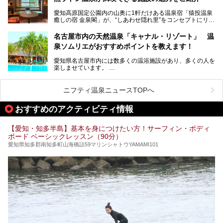
性専用で公開される『レディースデー』が開催されたので、
愛知高原国定公園内の山奥に1軒だけある温泉宿「猿投温泉
さっそく取材してきました！
癒しの宿 金泉閣」が、“しあわせ隠れ里”をコンセプトにリニ
ューアルオープンします。
名古屋市内の天然温泉「キャナル・リゾート」 温
天然ラドン温泉が堪能できるお風呂や、新設・改装された客
泉ソムリエがおすすめポイントを教えます！
室、地元の食材と温泉水で作られたお料理……。
新しくなった「猿投温泉 癒しの宿 金泉閣」の魅力を丸ごと
愛知県名古屋市内には数多くの温浴施設があり、多くの人を
ご紹介します。
楽しませています。
その中でも今回は「キャナル・リゾート」について、温泉ソ
ムリエの目線で紹介していきます！
ニフティ温泉ニュースTOPへ
名古屋市内にはスーパー銭湯や日帰り温泉が多く、「どこに
行こうかな？」と悩んでしまう方も多いと思います。
おすすめのアクティビティ情報
ぜひこの記事を参考にして「キャナル・リゾート」に出かけ
てみるのはいかがでしょうか？
【愛知・知多半島】基本を身につけたい方！サーフィン・ボディ
ボード ベーシックレッスン（90分）
愛知県知多郡南知多町山海橋詰59マリンシャトウYAMAMI101