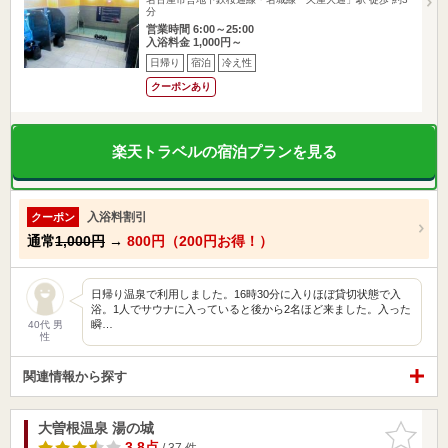
分
営業時間 6:00～25:00
入浴料金 1,000円～
日帰り
宿泊
冷え性
クーポンあり
楽天トラベルの宿泊プランを見る
入浴料割引
クーポン
通常
1,000円
→
800円（200円お得！）
日帰り温泉で利用しました。16時30分に入りほぼ貸切状態で入
浴。1人でサウナに入っていると後から2名ほど来ました。入った
瞬…
40代 男
性
関連情報から探す
大曽根温泉 湯の城
お気に入
りに追加
3.8点
/ 37 件