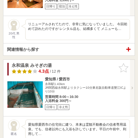
日帰り
宿泊
冷え性
リニューアルされてたので、非常に気になっていました。 今回初
めて訪れたのですが レンタル品も、結構多くて メニューも…
20代 男
性
関連情報から探す
永和温泉 みそぎの湯
お気に入
りに追加
4.3点
/ 12 件
愛知県 / 愛西市
永和駅1.43km
JR関西線永和駅よりタクシー10分東名阪自動車道蟹江ICよ
り10分
営業時間 8:00～16:30
入浴料金 300円～
日帰り
冷え性
愛知県愛西市の住宅街に建つ、本来は霊観不動教会の信者専用温
泉。でも、信者以外にも入浴を許しています。平日の午前中、利
用して…
匿名