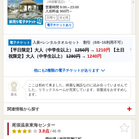
（刈谷駅北口）「…
営業時間 9:00～23:00
入浴料金 950円～
日帰り
冷え性
電子チケットあり
入泉+レンタルタオルセット 割引（8/8~16利用不可）
電子チケット
【平日限定】大人（中学生以上）
1250円
→
1210円
【土日
祝限定】大人（中学生以上）
1280円
→
1240円
他にも2種類の電子チケットがあります
ここは初めて来ました。綺麗な施設なのに込み合っていませんで
した。リラックスルームが充実しています。岩盤浴をおすすめし
ます。
匿名
関連情報から探す
尾張温泉東海センター
お気に入
りに追加
3.8点
/ 46 件
愛知県 / 海部郡蟹江町