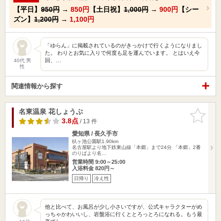
【平日】
950円
→
850円
【土日祝】
1,000円
→
900円
【シー
ズン】
1,200円
→
1,100円
「ゆらん」に掲載されているのがきっかけで行くようになりまし
た。 わりとお気に入りで何度も足を運んでいます。 とはいえ今
回、…
40代 男
性
関連情報から探す
名東温泉 花しょうぶ
お気に入
りに追加
3.8点
/ 13 件
愛知県 / 長久手市
杁ヶ池公園駅1.90km
名古屋駅より地下鉄東山線「本郷」まで24分 「本郷」2番
のりばより名…
営業時間 9:00～25:00
入浴料金 820円～
日帰り
冷え性
他と比べて、お風呂が少し小さいですが、公式キャラクターがめ
っちゃかわいいし、岩盤浴に行くととろっとろになれる。もう最