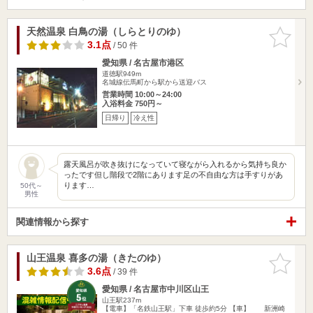
天然温泉 白鳥の湯（しらとりのゆ）
お気に入
りに追加
3.1点
/ 50 件
愛知県 / 名古屋市港区
道徳駅949m
名城線伝馬町から駅から送迎バス
営業時間 10:00～24:00
入浴料金 750円～
日帰り
冷え性
露天風呂が吹き抜けになっていて寝ながら入れるから気持ち良か
ったです但し階段で2階にあります足の不自由な方は手すりがあ
ります…
50代～
男性
関連情報から探す
山王温泉 喜多の湯（きたのゆ）
お気に入
りに追加
3.6点
/ 39 件
愛知県 / 名古屋市中川区山王
山王駅237m
【電車】「名鉄山王駅」下車 徒歩約5分 【車】 新洲崎