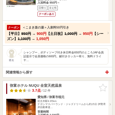
入浴料金 950円～
日帰り
冷え性
クーポンあり
＜こまき楽の湯＞入泉料50円引き
クーポン
【平日】
950円
→
900円
【土日祝】
1,000円
→
950円
【シー
ズン】
1,100円
→
1,050円
シャンプー，ボディソープ付き休日料金650円のところJAF会員
証提示で会員価格の600円。鍵付きロッカー有り、無料ドライ
ヤ…
匿名
関連情報から探す
弥富ホテル NUQU 全室天然温泉
お気に入
りに追加
3.7点
/ 12 件
愛知県 / 弥富市稲元
佐古木駅4.95km
ナガシマスパーランド・ジャズドリームから約15分 伊勢湾
岸自動車道…
営業時間
入浴料金 3,590円～