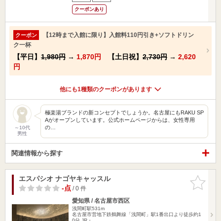
クーポンあり
【12時まで入館に限り】入館料110円引き+ソフトドリン
クーポン
ク一杯
【平日】
1,980円
→
1,870円
【土日祝】
2,730円
→
2,620
円
他にも1種類のクーポンがあります
極楽湯ブランドの新コンセプトでしょうか。名古屋にもRAKU SP
Aがオープンしています。公式ホームページからは、女性専用
の…
～10代
男性
関連情報から探す
エスパシオ ナゴヤキャッスル
お気に入
りに追加
-点
/ 0 件
愛知県 / 名古屋市西区
浅間町駅531m
名古屋市営地下鉄鶴舞線「浅間町」駅1番出口より徒歩約1
0分 JR・…