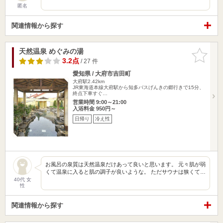
匿名
関連情報から探す
天然温泉 めぐみの湯
お気に入
りに追加
3.2点
/ 27 件
愛知県 / 大府市吉田町
大府駅2.42km
JR東海道本線大府駅から知多バスげんきの郷行きで15分、
終点下車すぐ…
営業時間 9:00～21:00
入浴料金 950円～
日帰り
冷え性
お風呂の泉質は天然温泉だけあって良いと思います。 元々肌が弱
くて温泉に入ると肌の調子が良いような。 ただサウナは狭くて…
40代 女
性
関連情報から探す