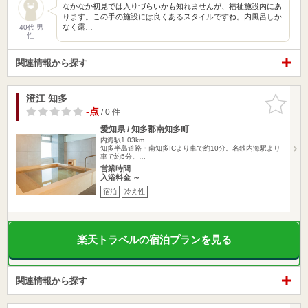
なかなか初見では入りづらいかも知れませんが、福祉施設内にあ
ります。この手の施設には良くあるスタイルですね。内風呂しか
なく露…
40代 男
性
関連情報から探す
澄江 知多
お気に入
りに追加
-点
/ 0 件
愛知県 / 知多郡南知多町
内海駅1.03km
知多半島道路・南知多ICより車で約10分。名鉄内海駅より
車で約5分。…
営業時間
入浴料金 ～
宿泊
冷え性
楽天トラベルの宿泊プランを見る
関連情報から探す