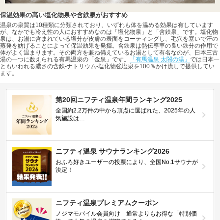
保温効果の高い塩化物泉や含鉄泉がおすすめ
温泉の泉質は10種類に分類されており、いずれも体を温める効果は有しています
が、なかでも冷え性の人におすすめなのは「塩化物泉」と「含鉄泉」です。塩化物
泉は、お湯に含まれている塩分が皮膚の表面をコーティングし、毛穴を塞いで汗の
蒸発を妨げることによって保温効果を発揮。含鉄泉は熱伝導率の良い鉄分の作用で
体がよく温まります。その両方を兼ね備えているお湯として有名なのが、日本三古
湯の一つに数えられる有馬温泉の「金泉」です。
「有馬温泉 太閤の湯」
では日本一
ともいわれる濃さの含鉄-ナトリウム-塩化物強塩泉を100％かけ流しで提供してい
ます。
第20回ニフティ温泉年間ランキング2025
全国約2.2万件の中から頂点に選ばれた、2025年の人
気施設は…
ニフティ温泉 サウナランキング2026
おふろ好きユーザーの投票により、全国No.1サウナが
決定！
ニフティ温泉プレミアムクーポン
ノジマモバイル会員向け 通常よりもお得な「特別価