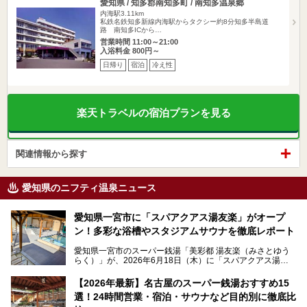
愛知県 / 知多郡南知多町 / 南知多温泉郷
内海駅3.11km
私鉄名鉄知多新線内海駅からタクシー約8分知多半島道
路 南知多ICから…
営業時間 11:00～21:00
入浴料金 800円～
日帰り
宿泊
冷え性
楽天トラベルの宿泊プランを見る
関連情報から探す
愛知県のニフティ温泉ニュース
愛知県一宮市に「スパアクアス湯友楽」がオープ
ン！多彩な浴槽やスタジアムサウナを徹底レポート
愛知県一宮市のスーパー銭湯「美彩都 湯友楽（みさとゆう
らく）」が、2026年6月18日（木）に「スパアクアス湯友
楽」としてリニューアルオープン！
【2026年最新】名古屋のスーパー銭湯おすすめ15
この地で30年にわたり愛され続けてきた施設だからこそ、
選！24時間営業・宿泊・サウナなど目的別に徹底比
地元住民をはじめオープンを待ちわびている人も多いのでは