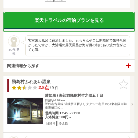
楽天トラベルの宿泊プランを見る
客室露天風呂に宿泊しました。もちろんそこは開放的で気持ち良
かったですが、大浴場の露天風呂は海が目の前にあり波の音がと
ても気…
40代 男
性
関連情報から探す
飛島村ふれあい温泉
お気に入
りに追加
2.8点
/ 9 件
愛知県 / 海部郡飛島村竹之郷五丁目
野跡駅4.69km
近鉄名古屋線 近鉄蟹江駅よりタクシー利用15分東名阪自動
車道蟹江IC…
営業時間 17:45～21:00
入浴料金 500円～
日帰り
冷え性