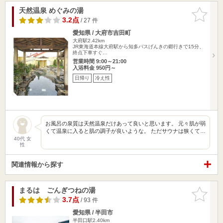
天然温泉 めぐみの湯
お気に入
りに追加
3.2点
/ 27 件
愛知県 / 大府市吉田町
大府駅2.42km
JR東海道本線大府駅から知多バスげんきの郷行きで15分、
終点下車すぐ…
営業時間 9:00～21:00
入浴料金 950円～
日帰り
冷え性
お風呂の泉質は天然温泉だけあって良いと思います。 元々肌が弱
くて温泉に入ると肌の調子が良いような。 ただサウナは狭くて…
40代 女
性
関連情報から探す
まるは ごんぎつねの湯
お気に入
りに追加
3.7点
/ 93 件
愛知県 / 半田市
半田口駅2.40km