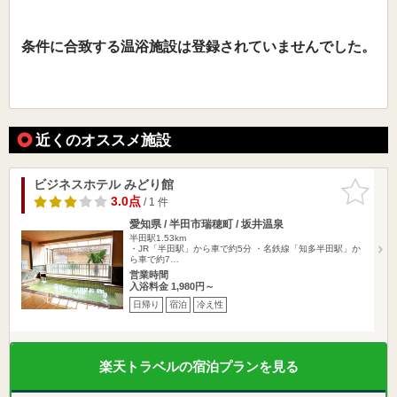
条件に合致する温浴施設は登録されていませんでした。
近くのオススメ施設
ビジネスホテル みどり館
お気に入
りに追加
3.0点
/ 1 件
愛知県 / 半田市瑞穂町 / 坂井温泉
半田駅1.53km
・JR「半田駅」から車で約5分 ・名鉄線「知多半田駅」か
ら車で約7…
営業時間
入浴料金 1,980円～
日帰り
宿泊
冷え性
楽天トラベルの宿泊プランを見る