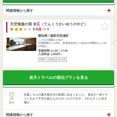
関連情報から探す
天空海遊の宿 末広（てんくうかいゆうのやど）
お気に入
りに追加
3.4点
/ 8 件
愛知県 / 蒲郡市西浦町
こどもの国駅2.15km
JR蒲郡駅から28分、西浦温泉前から徒歩5分岡崎ICより24
8号線に…
営業時間 11:00～17:00
入浴料金 1,500円～
日帰り
宿泊
冷え性
楽天トラベルの宿泊プランを見る
先週こちらの露天風呂付の部屋に泊まりました。 過去の一部クチ
コミをみて不安を抱えながら行ったのですが、それもすぐに吹き
飛び…
匿名
関連情報から探す