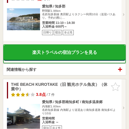
愛知県 / 知多郡
野間駅1.98km
名鉄知多新線 奥田駅よりタクシー利用10分（送迎バスあ
り。予約の際に…
営業時間 11:10～14:30
入浴料金 600円～
日帰り
宿泊
冷え性
楽天トラベルの宿泊プランを見る
関連情報から探す
THE BEACH KUROTAKE（旧 観光ホテル魚友）（休
お気に入
業中）
りに追加
3.8点
/ 7 件
愛知県 / 知多郡南知多町 / 南知多温泉郷
内海駅1.60km
名鉄知多新線 内海駅より送迎あり南知多道路 南知多ICよ
り10分
営業時間
入浴料金 ～
宿泊
冷え性