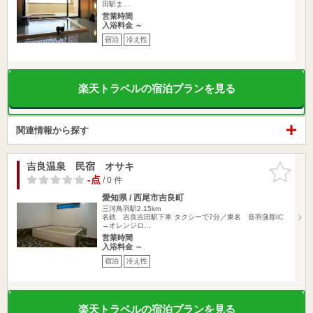
田駅ま…
営業時間
入浴料金 ～
宿泊
冷え性
楽天トラベルの宿泊プランを見る
関連情報から探す
吉良温泉 民宿 オサキ
お気に入
りに追加
-点
/ 0 件
愛知県 / 西尾市吉良町
三河鳥羽駅2.15km
名鉄 吉良吉田駅下車 タクシーで7分／東名 音羽蒲郡IC
→オレンジロ…
営業時間
入浴料金 ～
宿泊
冷え性
楽天トラベルの宿泊プランを見る