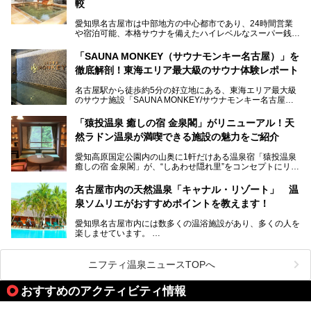
ないでしょうか。
較
老朽化した設備の補修を機に、2年前からじっくり構想を練
ってきたというだけあって、館内の充実度は想像以上。
愛知県名古屋市は中部地方の中心都市であり、24時間営業
以前の4倍に拡張したという露天エリアや10の浴槽、40人収
や宿泊可能、本格サウナを備えたハイレベルなスーパー銭湯
容の巨大なスタジアムサウナに、岩盤浴やリラクゼーション
が密集する激戦区です。
までまるごと楽しめる施設に生まれ変わりました。
「SAUNA MONKEY（サウナモンキー名古屋）」を
そのため、「日々の仕事の疲れを心身ともにリセットした
今回は、全面リニューアルして新しくなった「スパアクアス
徹底解剖！東海エリア最大級のサウナ体験レポート
い」「休日に時間を忘れて1日中ダラダラ過ごしたい」「コ
湯友楽」に一足早くお邪魔して取材してきました！
スパ良く非日常の極上体験を味わいたい」人向けの施設が多
名古屋駅から徒歩約5分の好立地にある、東海エリア最大級
くある点が魅力です！
のサウナ施設「SAUNA MONKEY/サウナモンキー名古屋」
をご存じですか？
今回は、名古屋市でおすすめのスーパー銭湯を紹介します。
「名古屋駅周辺ってサウナが少ないよね」という声をよく耳
お好みの温泉施設を見つけて楽しんでくださいね。
「猿投温泉 癒しの宿 金泉閣」がリニューアル！天
にするだけあり、アクセスの良さにも胸が高鳴ります。
然ラドン温泉が満喫できる施設の魅力をご紹介
今回は普段は男性専用となっているパブリックサウナが、女
性専用で公開される『レディースデー』が開催されたので、
愛知高原国定公園内の山奥に1軒だけある温泉宿「猿投温泉
さっそく取材してきました！
癒しの宿 金泉閣」が、“しあわせ隠れ里”をコンセプトにリニ
ューアルオープンします。
名古屋市内の天然温泉「キャナル・リゾート」 温
天然ラドン温泉が堪能できるお風呂や、新設・改装された客
泉ソムリエがおすすめポイントを教えます！
室、地元の食材と温泉水で作られたお料理……。
新しくなった「猿投温泉 癒しの宿 金泉閣」の魅力を丸ごと
愛知県名古屋市内には数多くの温浴施設があり、多くの人を
ご紹介します。
楽しませています。
その中でも今回は「キャナル・リゾート」について、温泉ソ
ムリエの目線で紹介していきます！
ニフティ温泉ニュースTOPへ
名古屋市内にはスーパー銭湯や日帰り温泉が多く、「どこに
行こうかな？」と悩んでしまう方も多いと思います。
おすすめのアクティビティ情報
ぜひこの記事を参考にして「キャナル・リゾート」に出かけ
てみるのはいかがでしょうか？