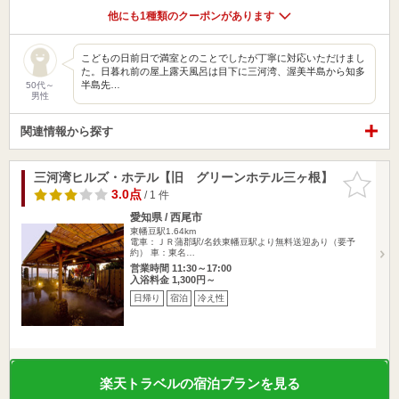
他にも1種類のクーポンがあります
こどもの日前日で満室とのことでしたが丁寧に対応いただけまし
た。日暮れ前の屋上露天風呂は目下に三河湾、渥美半島から知多
半島先…
50代～
男性
関連情報から探す
三河湾ヒルズ・ホテル【旧 グリーンホテル三ヶ根】
お気に入
りに追加
3.0点
/ 1 件
愛知県 / 西尾市
東幡豆駅1.64km
電車：ＪＲ蒲郡駅/名鉄東幡豆駅より無料送迎あり（要予
約） 車：東名…
営業時間 11:30～17:00
入浴料金 1,300円～
日帰り
宿泊
冷え性
楽天トラベルの宿泊プランを見る