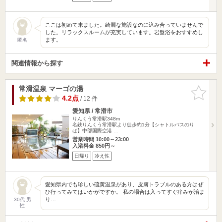
ここは初めて来ました。綺麗な施設なのに込み合っていませんで
した。リラックスルームが充実しています。岩盤浴をおすすめし
ます。
匿名
関連情報から探す
常滑温泉 マーゴの湯
お気に入
りに追加
4.2点
/ 12 件
愛知県 / 常滑市
りんくう常滑駅348m
名鉄りんくう常滑駅より徒歩約1分【シャトルバスのり
ば】中部国際空港 …
営業時間 10:00～23:00
入浴料金 850円～
日帰り
冷え性
愛知県内でも珍しい硫黄温泉があり、皮膚トラブルのある方はぜ
ひ行ってみてはいかがですか。 私の場合は入ってすぐ痒みが治ま
り…
30代 男
性