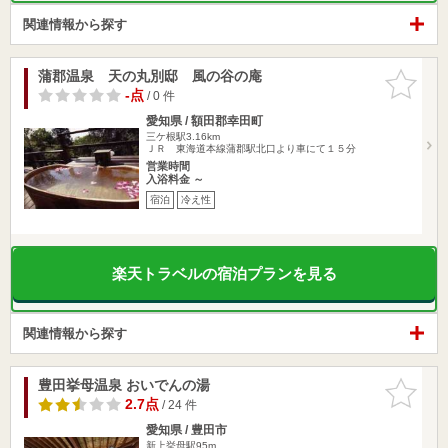
関連情報から探す
蒲郡温泉 天の丸別邸 風の谷の庵
お気に入
りに追加
-点
/ 0 件
愛知県 / 額田郡幸田町
三ケ根駅3.16km
ＪＲ 東海道本線蒲郡駅北口より車にて１５分
営業時間
入浴料金 ～
宿泊
冷え性
楽天トラベルの宿泊プランを見る
関連情報から探す
豊田挙母温泉 おいでんの湯
お気に入
りに追加
2.7点
/ 24 件
愛知県 / 豊田市
新上挙母駅95m