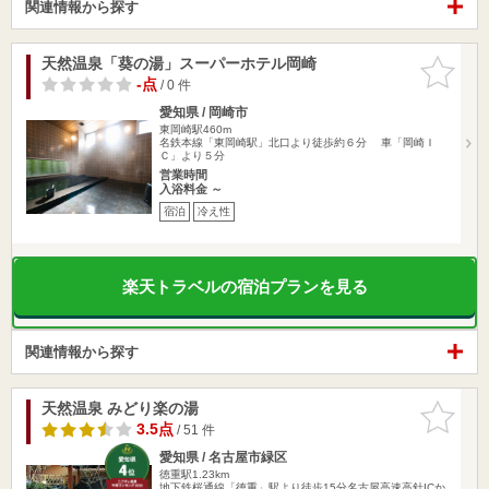
関連情報から探す
天然温泉「葵の湯」スーパーホテル岡崎
お気に入
りに追加
-点
/ 0 件
愛知県 / 岡崎市
東岡崎駅460m
名鉄本線「東岡崎駅」北口より徒歩約６分 車「岡崎Ｉ
Ｃ」より５分
営業時間
入浴料金 ～
宿泊
冷え性
楽天トラベルの宿泊プランを見る
関連情報から探す
天然温泉 みどり楽の湯
お気に入
りに追加
3.5点
/ 51 件
愛知県 / 名古屋市緑区
徳重駅1.23km
地下鉄桜通線「徳重」駅より徒歩15分名古屋高速高針ICか