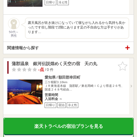
日帰り
冷え性
露天風呂が吹き抜けになっていて寝ながら入れるから気持ち良か
ったです但し階段で2階にあります足の不自由な方は手すりがあ
ります…
50代～
男性
関連情報から探す
蒲郡温泉 銀河伝説煌めく天空の宿 天の丸
お気に入
りに追加
-点
/ 0 件
愛知県 / 額田郡幸田町
三ケ根駅3.16km
ＪＲ東海道本線 蒲郡駅／東名岡崎ＩＣより県道２６号、
国道２４８号経由…
営業時間
入浴料金 ～
日帰り
宿泊
冷え性
楽天トラベルの宿泊プランを見る