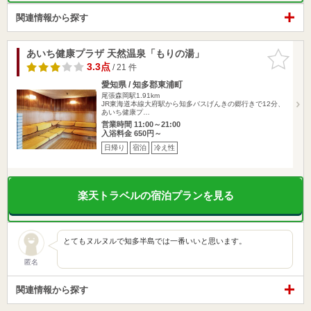
関連情報から探す
あいち健康プラザ 天然温泉「もりの湯」
お気に入
りに追加
3.3点
/ 21 件
愛知県 / 知多郡東浦町
尾張森岡駅1.91km
JR東海道本線大府駅から知多バスげんきの郷行きで12分、
あいち健康プ…
営業時間 11:00～21:00
入浴料金 650円～
日帰り
宿泊
冷え性
楽天トラベルの宿泊プランを見る
とてもヌルヌルで知多半島では一番いいと思います。
匿名
関連情報から探す