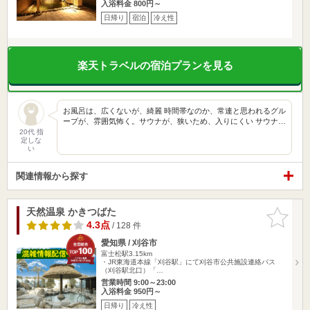
入浴料金 800円～
日帰り
宿泊
冷え性
楽天トラベルの宿泊プランを見る
お風呂は、広くないが、綺麗 時間帯なのか、常連と思われるグル
ープが、雰囲気怖く。サウナが、狭いため、入りにくい サウナ…
20代 指
定しな
い
関連情報から探す
天然温泉 かきつばた
お気に入
りに追加
4.3点
/ 128 件
愛知県 / 刈谷市
富士松駅3.15km
・JR東海道本線「刈谷駅」にて刈谷市公共施設連絡バス
（刈谷駅北口）「…
営業時間 9:00～23:00
入浴料金 950円～
日帰り
冷え性