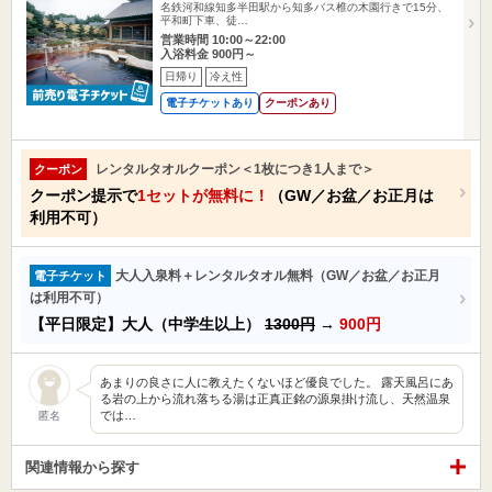
名鉄河和線知多半田駅から知多バス椎の木園行きで15分、
平和町下車、徒…
営業時間 10:00～22:00
入浴料金 900円～
日帰り
冷え性
電子チケットあり
クーポンあり
レンタルタオルクーポン＜1枚につき1人まで＞
クーポン
クーポン提示で
1セットが無料に！
（GW／お盆／お正月は
利用不可）
大人入泉料＋レンタルタオル無料（GW／お盆／お正月
電子チケット
は利用不可）
【平日限定】大人（中学生以上）
1300円
→
900円
あまりの良さに人に教えたくないほど優良でした。 露天風呂にあ
る岩の上から流れ落ちる湯は正真正銘の源泉掛け流し、天然温泉
では…
匿名
関連情報から探す