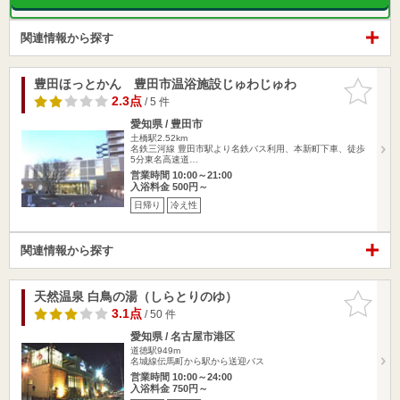
関連情報から探す
豊田ほっとかん 豊田市温浴施設じゅわじゅわ
お気に入
りに追加
2.3点
/ 5 件
愛知県 / 豊田市
土橋駅2.52km
名鉄三河線 豊田市駅より名鉄バス利用、本新町下車、徒歩
5分東名高速道…
営業時間 10:00～21:00
入浴料金 500円～
日帰り
冷え性
関連情報から探す
天然温泉 白鳥の湯（しらとりのゆ）
お気に入
りに追加
3.1点
/ 50 件
愛知県 / 名古屋市港区
道徳駅949m
名城線伝馬町から駅から送迎バス
営業時間 10:00～24:00
入浴料金 750円～