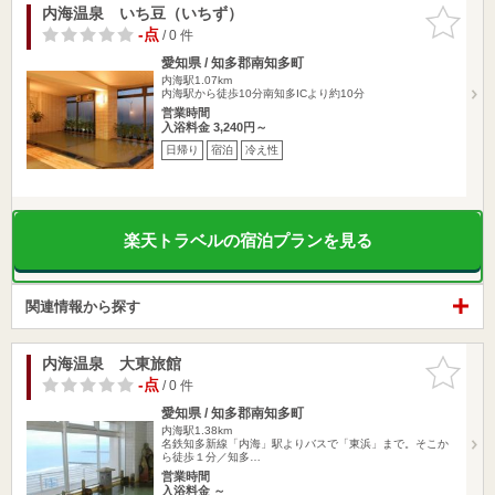
内海温泉 いち豆（いちず）
お気に入
りに追加
-点
/ 0 件
愛知県 / 知多郡南知多町
内海駅1.07km
内海駅から徒歩10分南知多ICより約10分
営業時間
入浴料金 3,240円～
日帰り
宿泊
冷え性
楽天トラベルの宿泊プランを見る
関連情報から探す
内海温泉 大東旅館
お気に入
りに追加
-点
/ 0 件
愛知県 / 知多郡南知多町
内海駅1.38km
名鉄知多新線「内海」駅よりバスで「東浜」まで。そこか
ら徒歩１分／知多…
営業時間
入浴料金 ～