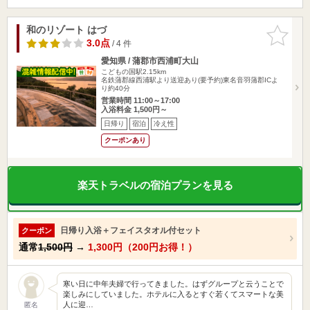
和のリゾート はづ
お気に入
りに追加
3.0点
/ 4 件
愛知県 / 蒲郡市西浦町大山
こどもの国駅2.15km
名鉄蒲郡線西浦駅より送迎あり(要予約)東名音羽蒲郡ICよ
り約40分
営業時間 11:00～17:00
入浴料金 1,500円～
日帰り
宿泊
冷え性
クーポンあり
楽天トラベルの宿泊プランを見る
日帰り入浴＋フェイスタオル付セット
クーポン
通常
1,500円
→
1,300円（200円お得！）
寒い日に中年夫婦で行ってきました。はずグループと云うことで
楽しみにしていました。ホテルに入るとすぐ若くてスマートな美
人に迎…
匿名