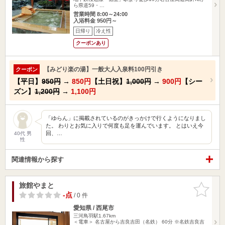
ら県道59・…
営業時間 8:00～24:00
入浴料金 950円～
日帰り
冷え性
クーポンあり
【みどり楽の湯】一般大人入泉料100円引き
クーポン
【平日】
950円
→
850円
【土日祝】
1,000円
→
900円
【シー
ズン】
1,200円
→
1,100円
「ゆらん」に掲載されているのがきっかけで行くようになりまし
た。 わりとお気に入りで何度も足を運んでいます。 とはいえ今
回、…
40代 男
性
関連情報から探す
旅館やまと
お気に入
りに追加
-点
/ 0 件
愛知県 / 西尾市
三河鳥羽駅1.67km
＜電車＞ 名古屋から吉良吉田（名鉄） 60分 ※名鉄吉良吉