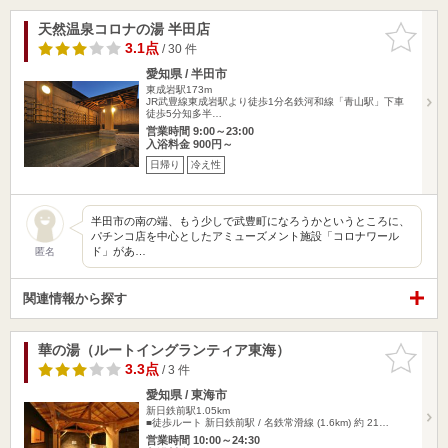
天然温泉コロナの湯 半田店
お気に入
りに追加
3.1点
/ 30 件
愛知県 / 半田市
東成岩駅173m
JR武豊線東成岩駅より徒歩1分名鉄河和線「青山駅」下車
徒歩5分知多半…
営業時間 9:00～23:00
入浴料金 900円～
日帰り
冷え性
半田市の南の端、もう少しで武豊町になろうかというところに、
パチンコ店を中心としたアミューズメント施設「コロナワール
ド」があ…
匿名
関連情報から探す
華の湯（ルートイングランティア東海）
お気に入
りに追加
3.3点
/ 3 件
愛知県 / 東海市
新日鉄前駅1.05km
■徒歩ルート 新日鉄前駅 / 名鉄常滑線 (1.6km) 約 21…
営業時間 10:00～24:30