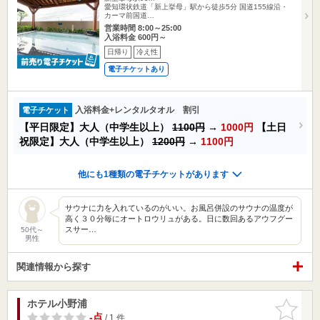
愛知環状鉄道「新上挙母」駅から徒歩5分 国道155線沿・
カーマ前国道…
営業時間 8:00～25:00
入浴料金 600円～
日帰り
冷え性
電子チケットあり
入浴料金+レンタルタオル 割引
電子チケット
【平日限定】大人（中学生以上）
1100円
→
1000円
【土日
祝限定】大人（中学生以上）
1200円
→
1100円
他にも1種類の電子チケットがあります
サウナに力を入れているのがいい。お風呂併設のサウナの温度が
高く３０分毎にオートロウリュがある。日に数回あるアウフグー
スサー…
50代～
男性
関連情報から探す
ホテル小野浦
お気に入
りに追加
-点
/ 1 件