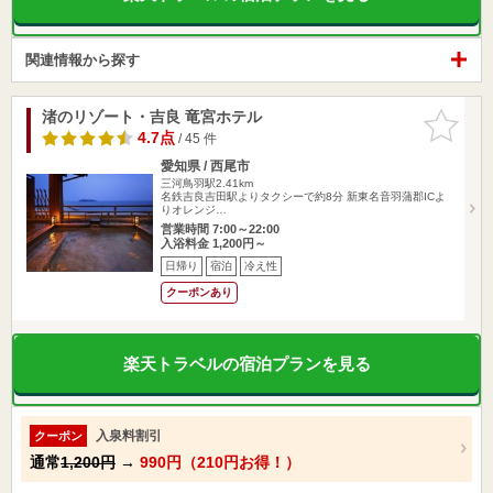
関連情報から探す
渚のリゾート・吉良 竜宮ホテル
お気に入
りに追加
4.7点
/ 45 件
愛知県 / 西尾市
三河鳥羽駅2.41km
名鉄吉良吉田駅よりタクシーで約8分 新東名音羽蒲郡ICよ
りオレンジ…
営業時間 7:00～22:00
入浴料金 1,200円～
日帰り
宿泊
冷え性
クーポンあり
楽天トラベルの宿泊プランを見る
入泉料割引
クーポン
通常
1,200円
→
990円（210円お得！）