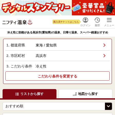
購入済チケットはこちら
ログイン
履歴
メニュー
冷え性に効能がある高浜市(愛知県)の温泉、日帰り温泉、スーパー銭湯おすすめ
1. 都道府県
東海 / 愛知県
2. 市区町村
高浜市
3. こだわり条件
冷え性
こだわり条件を変更する
リストから探す
地図から探す