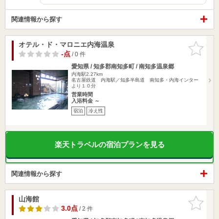
関連情報から探す
オテル・ド・マロニエ内海温泉
お気に入
りに追加
-点
/ 0 件
愛知県 / 知多郡南知多町 / 南知多温泉郷
内海駅2.27km
名古屋鉄道 内海駅／知多半島道 南知多・内海インター
より１０分
営業時間
入浴料金 ～
宿泊
冷え性
楽天トラベルの宿泊プランを見る
関連情報から探す
山海館
お気に入
りに追加
3.0点
/ 2 件