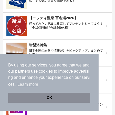
格」で人気の温泉を満喫できる！
【ニフティ温泉 百名湯2026】
行ってみたい施設に投票してプレゼントを当てよう！
（全10回開催 / 合計260名様）
岩盤浴特集
日本全国の岩盤浴情報だけをピックアップ。まとめて
検索！
By using our services, you agree that we and
our
partners
use cookies to improve advertisi
ニフティ温泉ニュース
ng and enhance your experience on our servi
温泉にもっと行きたくなる！お得な情報を掲載中
ces.
Learn more
OK
ニフティ温泉 おふろパス
温浴施設をお得に楽しめるサブスクリプションプラン