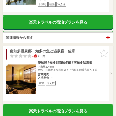
日帰り
宿泊
冷え性
楽天トラベルの宿泊プランを見る
関連情報から探す
南知多温泉郷 知多の魚と温泉宿 佐宗
お気に入
りに追加
-点
/ 0 件
愛知県 / 知多郡南知多町 / 南知多温泉郷
内海駅1.48km
名鉄 内海駅より国道２４７号線を師崎方面へ５分
営業時間
入浴料金 ～
宿泊
冷え性
楽天トラベルの宿泊プランを見る