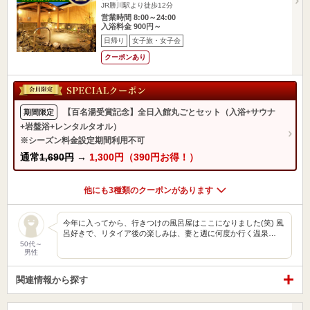
JR勝川駅より徒歩12分
営業時間 8:00～24:00
入浴料金 900円～
日帰り
女子旅・女子会
クーポンあり
【百名湯受賞記念】全日入館丸ごとセット（入浴+サウナ
期間限定
+岩盤浴+レンタルタオル）
※シーズン料金設定期間利用不可
通常
1,690円
→
1,300円（390円お得！）
他にも3種類のクーポンがあります
今年に入ってから、行きつけの風呂屋はここになりました(笑) 風
呂好きで、リタイア後の楽しみは、妻と週に何度か行く温泉…
50代～
男性
関連情報から探す