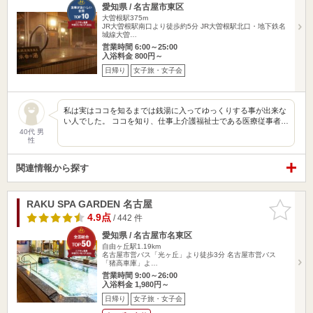
愛知県 / 名古屋市東区
大曽根駅375m
JR大曽根駅南口より徒歩約5分 JR大曽根駅北口・地下鉄名
城線大曽…
営業時間 6:00～25:00
入浴料金 800円～
日帰り
女子旅・女子会
私は実はココを知るまでは銭湯に入ってゆっくりする事が出来な
い人でした。 ココを知り、仕事上介護福祉士である医療従事者…
40代 男
性
関連情報から探す
RAKU SPA GARDEN 名古屋
お気に入
りに追加
4.9点
/ 442 件
愛知県 / 名古屋市名東区
自由ヶ丘駅1.19km
名古屋市営バス「光ヶ丘」より徒歩3分 名古屋市営バス
「猪高車庫」よ…
営業時間 9:00～26:00
入浴料金 1,980円～
日帰り
女子旅・女子会