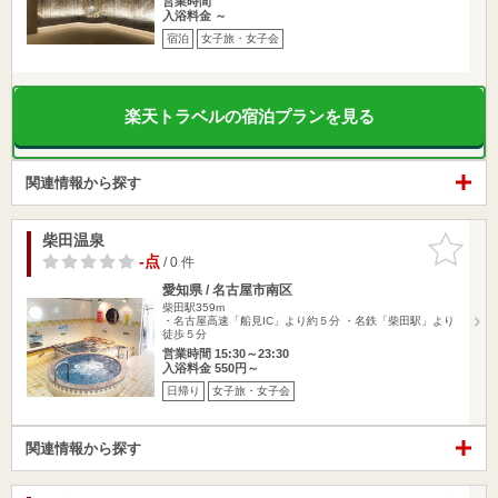
営業時間
入浴料金 ～
宿泊
女子旅・女子会
楽天トラベルの宿泊プランを見る
関連情報から探す
柴田温泉
お気に入
りに追加
-点
/ 0 件
愛知県 / 名古屋市南区
柴田駅359m
・名古屋高速「船見IC」より約５分 ・名鉄「柴田駅」より
徒歩５分
営業時間 15:30～23:30
入浴料金 550円～
日帰り
女子旅・女子会
関連情報から探す