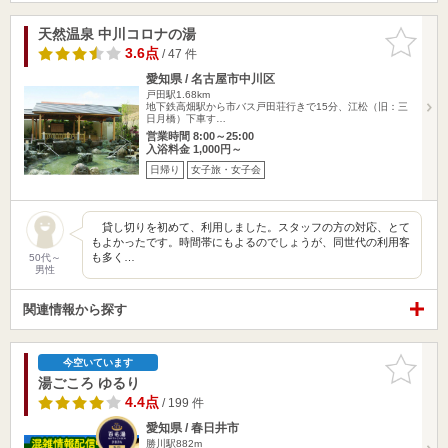
天然温泉 中川コロナの湯
お気に入
りに追加
3.6点
/ 47 件
愛知県 / 名古屋市中川区
戸田駅1.68km
地下鉄高畑駅から市バス戸田荘行きで15分、江松（旧：三
日月橋）下車す…
営業時間 8:00～25:00
入浴料金 1,000円～
日帰り
女子旅・女子会
貸し切りを初めて、利用しました。スタッフの方の対応、とて
もよかったです。時間帯にもよるのでしょうが、同世代の利用客
も多く…
50代～
男性
関連情報から探す
お気に入
今空いています
りに追加
湯ごころ ゆるり
4.4点
/ 199 件
愛知県 / 春日井市
勝川駅882m