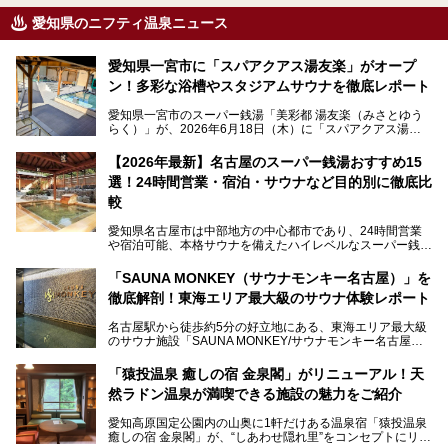
愛知県のニフティ温泉ニュース
愛知県一宮市に「スパアクアス湯友楽」がオープ
ン！多彩な浴槽やスタジアムサウナを徹底レポート
愛知県一宮市のスーパー銭湯「美彩都 湯友楽（みさとゆう
らく）」が、2026年6月18日（木）に「スパアクアス湯友
楽」としてリニューアルオープン！
【2026年最新】名古屋のスーパー銭湯おすすめ15
この地で30年にわたり愛され続けてきた施設だからこそ、
選！24時間営業・宿泊・サウナなど目的別に徹底比
地元住民をはじめオープンを待ちわびている人も多いのでは
ないでしょうか。
較
老朽化した設備の補修を機に、2年前からじっくり構想を練
ってきたというだけあって、館内の充実度は想像以上。
愛知県名古屋市は中部地方の中心都市であり、24時間営業
以前の4倍に拡張したという露天エリアや10の浴槽、40人収
や宿泊可能、本格サウナを備えたハイレベルなスーパー銭湯
容の巨大なスタジアムサウナに、岩盤浴やリラクゼーション
が密集する激戦区です。
までまるごと楽しめる施設に生まれ変わりました。
「SAUNA MONKEY（サウナモンキー名古屋）」を
そのため、「日々の仕事の疲れを心身ともにリセットした
今回は、全面リニューアルして新しくなった「スパアクアス
徹底解剖！東海エリア最大級のサウナ体験レポート
い」「休日に時間を忘れて1日中ダラダラ過ごしたい」「コ
湯友楽」に一足早くお邪魔して取材してきました！
スパ良く非日常の極上体験を味わいたい」人向けの施設が多
名古屋駅から徒歩約5分の好立地にある、東海エリア最大級
くある点が魅力です！
のサウナ施設「SAUNA MONKEY/サウナモンキー名古屋」
をご存じですか？
今回は、名古屋市でおすすめのスーパー銭湯を紹介します。
「名古屋駅周辺ってサウナが少ないよね」という声をよく耳
お好みの温泉施設を見つけて楽しんでくださいね。
「猿投温泉 癒しの宿 金泉閣」がリニューアル！天
にするだけあり、アクセスの良さにも胸が高鳴ります。
然ラドン温泉が満喫できる施設の魅力をご紹介
今回は普段は男性専用となっているパブリックサウナが、女
性専用で公開される『レディースデー』が開催されたので、
愛知高原国定公園内の山奥に1軒だけある温泉宿「猿投温泉
さっそく取材してきました！
癒しの宿 金泉閣」が、“しあわせ隠れ里”をコンセプトにリニ