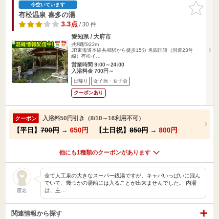
お気に入
今空いています
りに追加
有松温泉 喜多の湯
3.3点
/ 30 件
愛知県 / 大府市
共和駅823m
JR東海道本線共和駅から徒歩15分 名四国道（国道23号
線）有松イ…
営業時間 9:00～24:00
入浴料金 700円～
日帰り
女子旅・女子会
クーポンあり
入浴料50円引き（8/10～16利用不可）
クーポン
【平日】
700円
→
650円
【土日祝】
850円
→
800円
他にも1種類のクーポンがあります
全て人工泉の大きなスーパー銭湯ですが、キャパいっぱいに混ん
でいて、幾つかの湯船には入ることが出来ませんでした。 内湯
は、主…
匿名
関連情報から探す