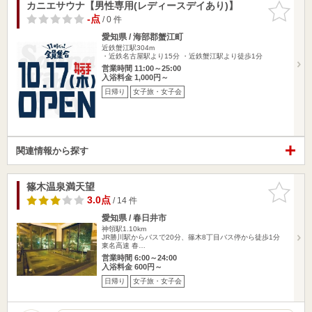
カニエサウナ【男性専用(レディースデイあり)】
お気に入
りに追加
-点
/ 0 件
愛知県 / 海部郡蟹江町
近鉄蟹江駅304m
・近鉄名古屋駅より15分 ・近鉄蟹江駅より徒歩1分
営業時間 11:00～25:00
入浴料金 1,000円～
日帰り
女子旅・女子会
関連情報から探す
篠木温泉満天望
お気に入
りに追加
3.0点
/ 14 件
愛知県 / 春日井市
神領駅1.10km
JR勝川駅からバスで20分、篠木8丁目バス停から徒歩1分
東名高速 春…
営業時間 6:00～24:00
入浴料金 600円～
日帰り
女子旅・女子会