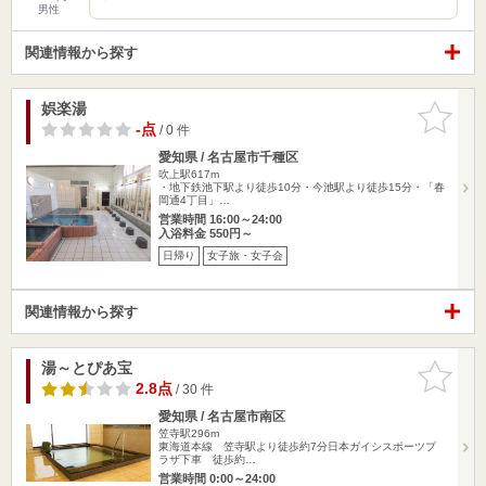
男性
関連情報から探す
娯楽湯
お気に入
りに追加
-点
/ 0 件
愛知県 / 名古屋市千種区
吹上駅617m
・地下鉄池下駅より徒歩10分・今池駅より徒歩15分・「春
岡通4丁目」…
営業時間 16:00～24:00
入浴料金 550円～
日帰り
女子旅・女子会
関連情報から探す
湯～とぴあ宝
お気に入
りに追加
2.8点
/ 30 件
愛知県 / 名古屋市南区
笠寺駅296m
東海道本線 笠寺駅より徒歩約7分日本ガイシスポーツプ
ラザ下車 徒歩約…
営業時間 0:00～24:00