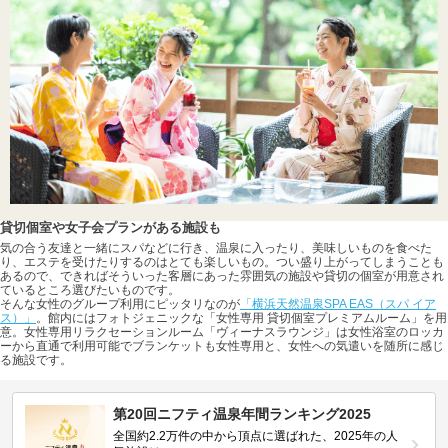
貸切個室や女子会プランがある施設も
気の合う友達と一緒にスパなどに行き、温泉に入ったり、美味しいものを食べた
り、エステを受けたりするのはとても楽しいもの。つい盛り上がってしまうことも
あるので、できればそういった客層にあった雰囲気の施設や貸切の個室が用意され
ているところ選びたいものです。
そんな女性のグループ利用にピッタリなのが
「横浜天然温泉SPA EAS（スパ イア
ス）」
。館内にはフォトジェニックな「女性専用 貸切個室プレミアムルーム」を用
意。女性専用リラクセーションルーム「ヴィーナスラウンジ」は女性浴室のロッカ
ーから直通で利用可能でブランケットも女性専用と、女性への気遣いを随所に感じ
る施設です。
第20回ニフティ温泉年間ランキング2025
全国約2.2万件の中から頂点に選ばれた、2025年の人