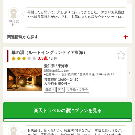
再開したと聞いて、久しぶりに行ってきました。 大きいお風呂は
やっぱり気持ちがいいです。 お気に入りの塩サウナやオートロ…
20代 女
性
関連情報から探す
華の湯（ルートイングランティア東海）
お気に入
りに追加
3.3点
/ 3 件
愛知県 / 東海市
新日鉄前駅1.05km
■徒歩ルート 新日鉄前駅 / 名鉄常滑線 (1.6km) 約 21…
営業時間 10:00～24:30
入浴料金 800円～
日帰り
宿泊
女子旅・女子会
楽天トラベルの宿泊プランを見る
お風呂は、広くないが、綺麗 時間帯なのか、常連と思われるグル
ープが、雰囲気怖く。サウナが、狭いため、入りにくい サウナ…