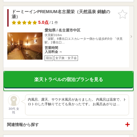
ドーミーインPREMIUM名古屋栄（天然温泉 錦鯱の
お気に入
湯）
りに追加
5.0点
/ 1 件
愛知県 / 名古屋市中区
伏見駅316m
「栄駅」8番出口エスカレーター側から徒歩約5分 「伏見
駅」2番出口…
営業時間
入浴料金 ～
宿泊
女子旅・女子会
楽天トラベルの宿泊プランを見る
内風呂、露天、サウナ水風呂がありました。 内風呂は温泉で、ト
ロトロした手触りでとても良かったです。 お風呂あがりは…
30代 女
性
関連情報から探す