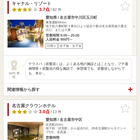
キャナル・リゾート
お気に入
りに追加
3.7点
/ 82 件
愛知県 / 名古屋市中川区玉川町
東海通駅964m
地下鉄六番町駅３番出口より徒歩十数分名古屋高速六番北
出口、または六番…
営業時間 9:00～25:00
入浴料金 900円～
日帰り
女子旅・女子会
テラスパ（岩盤浴）は、よくある他の施設とはことなり、プチ漫
画喫茶＋岩盤浴の様な施設で、休憩場でも、岩盤浴しながらで
も、本が…
40代 男
性
関連情報から探す
名古屋クラウンホテル
お気に入
りに追加
3.0点
/ 13 件
愛知県 / 名古屋市中区
伏見駅454m
地下鉄「伏見駅」から徒歩5分。JR名古屋駅からタクシー
で5分。名高速…
営業時間