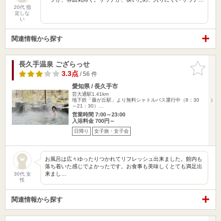
20代 指
定しな
い
関連情報から探す
長久手温泉 ござらっせ
お気に入
りに追加
3.3点
/ 56 件
愛知県 / 長久手市
芸大通駅1.41km
地下鉄「藤が丘駅」より無料シャトルバス運行中（8：30
～21：30）…
営業時間 7:00～23:00
入浴料金 700円～
日帰り
女子旅・女子会
お風呂は広々ゆったりつかれてリフレッシュ出来ました。館内も
落ち着いた感じでよかったです。お食事も美味しくとても満足出
来まし…
30代 女
性
関連情報から探す