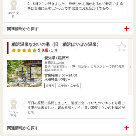
2、3回ぐらい行きました。 寝転びのお湯があるので最高です 食
事は普通に美味しかったです 普通にお風呂だけでもの…
40代 女
性
関連情報から探す
稲沢温泉なおいの湯（旧 稲沢ぽかぽか温泉）
お気に入
りに追加
5.0点
/ 1 件
愛知県 / 稲沢市
奥田駅2.13km
名鉄「国府宮駅」・JR「稲沢駅」よりタクシーで約10分東
名阪自動車道…
営業時間 8:00～24:00
入浴料金 800円～
日帰り
女子旅・女子会
平日の昼間に訪問しました。適度に空いていたのでゆっくり過ご
す事が出来ました。超ぬる湯という、青い30度くらいのお風呂が
とて…
50代～
男性
関連情報から探す