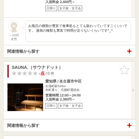
入浴料金 2,400円～
日帰り
女子旅・女子会
お風呂の種類が豊富で食事処もとても賑わっていてすごくいいで
す。 漫画の種類も豊富で時間が足りないくらいです^_^
～10代
女性
関連情報から探す
SAUNA.（サウナドット）
お気に入
りに追加
-点
/ 0 件
愛知県 / 名古屋市中区
矢場町駅549m
本町通り、呉服町通経由
営業時間 12:00～24:00
入浴料金 2,380円～
日帰り
女子旅・女子会
関連情報から探す