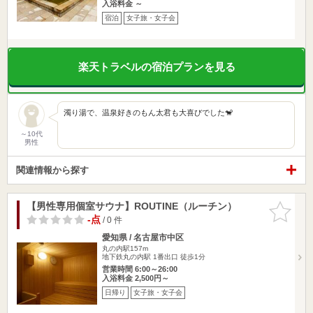
入浴料金 ～
宿泊
女子旅・女子会
楽天トラベルの宿泊プランを見る
濁り湯で、温泉好きのもん太君も大喜びでした🐒
～10代
男性
関連情報から探す
【男性専用個室サウナ】ROUTINE（ルーチン）
お気に入
りに追加
-点
/ 0 件
愛知県 / 名古屋市中区
丸の内駅157m
地下鉄丸の内駅 1番出口 徒歩1分
営業時間 6:00～26:00
入浴料金 2,500円～
日帰り
女子旅・女子会