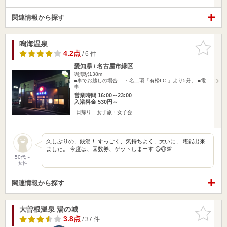
関連情報から探す
鳴海温泉
お気に入
りに追加
4.2点
/ 6 件
愛知県 / 名古屋市緑区
鳴海駅138m
■車でお越しの場合 ・名二環「有松I.C.」より5分。 ■電
車…
営業時間 16:00～23:00
入浴料金 530円～
日帰り
女子旅・女子会
久しぶりの、銭湯！ すっごく、気持ちよく、大いに、 堪能出来
ました。 今度は、回数券、ゲットしまーす 😃😍💯
50代～
女性
関連情報から探す
大曽根温泉 湯の城
お気に入
りに追加
3.8点
/ 37 件