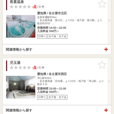
長喜温泉
お気に入
りに追加
-点
/ 0 件
愛知県 / 名古屋市北区
志賀本通駅856m
・名古屋高速「黒川IC」より5分・地下鉄「黒川駅」より
徒歩約20分 …
営業時間 14:00～22:00
入浴料金 550円～
日帰り
女子旅・女子会
関連情報から探す
児玉湯
お気に入
りに追加
-点
/ 0 件
愛知県 / 名古屋市西区
浄心駅405m
・名古屋高速「庄内通」より10分・地下鉄「浄心駅」より
徒歩５分
営業時間 15:00～21:00
入浴料金 550円～
日帰り
女子旅・女子会
関連情報から探す