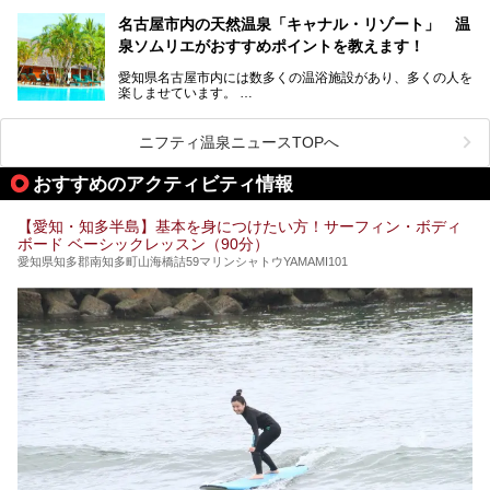
ューアルオープンします。
名古屋市内の天然温泉「キャナル・リゾート」 温
天然ラドン温泉が堪能できるお風呂や、新設・改装された客
泉ソムリエがおすすめポイントを教えます！
室、地元の食材と温泉水で作られたお料理……。
新しくなった「猿投温泉 癒しの宿 金泉閣」の魅力を丸ごと
愛知県名古屋市内には数多くの温浴施設があり、多くの人を
ご紹介します。
楽しませています。
その中でも今回は「キャナル・リゾート」について、温泉ソ
ムリエの目線で紹介していきます！
ニフティ温泉ニュースTOPへ
名古屋市内にはスーパー銭湯や日帰り温泉が多く、「どこに
行こうかな？」と悩んでしまう方も多いと思います。
おすすめのアクティビティ情報
ぜひこの記事を参考にして「キャナル・リゾート」に出かけ
てみるのはいかがでしょうか？
【愛知・知多半島】基本を身につけたい方！サーフィン・ボディ
ボード ベーシックレッスン（90分）
愛知県知多郡南知多町山海橋詰59マリンシャトウYAMAMI101