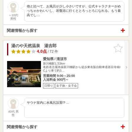
他と比べて、お風呂が少し小さいですが、公式キャラクターがめ
っちゃかわいいし、岩盤浴に行くととろっとろになれる。もう最
高でし…
～10代
男性
関連情報から探す
湯のや天然温泉 湯吉郎
お気に入
りに追加
4.0点
/ 72 件
愛知県 / 清須市
新川橋駅1.53km
名鉄名古屋本線新川橋駅から徒歩東名阪自動車道甚目寺南I
Cより車で約3…
営業時間 9:00～25:00
入浴料金 900円～
日帰り
女子旅・女子会
サウナ室内に水風呂設置!? …
40代 男
性
関連情報から探す