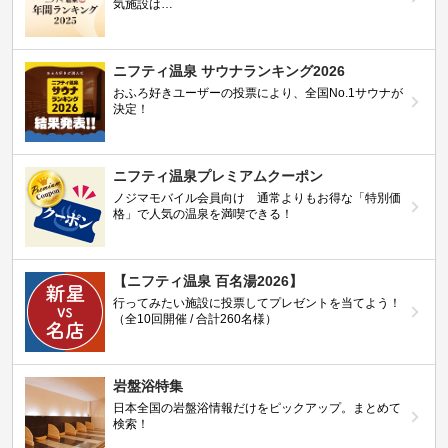
気施設は…
ニフティ温泉 サウナランキング2026
おふろ好きユーザーの投票により、全国No.1サウナが
決定！
ニフティ温泉プレミアムクーポン
ノジマモバイル会員向け 通常よりもお得な「特別価
格」で人気の温泉を満喫できる！
【ニフティ温泉 百名湯2026】
行ってみたい施設に投票してプレゼントを当てよう！
（全10回開催 / 合計260名様）
岩盤浴特集
日本全国の岩盤浴情報だけをピックアップ。まとめて
検索！