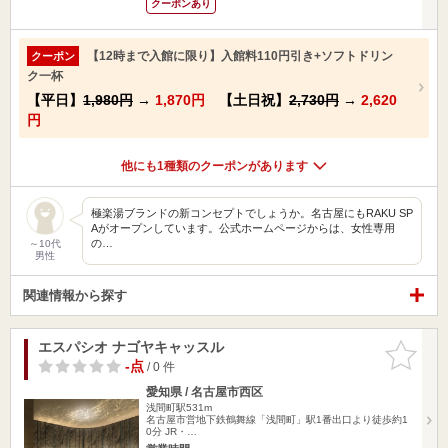
クーポンあり
【12時まで入館に限り】入館料110円引き+ソフトドリン
クーポン
ク一杯
【平日】
1,980円
→
1,870円
【土日祝】
2,730円
→
2,620
円
他にも1種類のクーポンがあります
極楽湯ブランドの新コンセプトでしょうか。名古屋にもRAKU SP
Aがオープンしています。公式ホームページからは、女性専用
の…
～10代
男性
関連情報から探す
エスパシオ ナゴヤキャッスル
お気に入
りに追加
-点
/ 0 件
愛知県 / 名古屋市西区
浅間町駅531m
名古屋市営地下鉄鶴舞線「浅間町」駅1番出口より徒歩約1
0分 JR・…