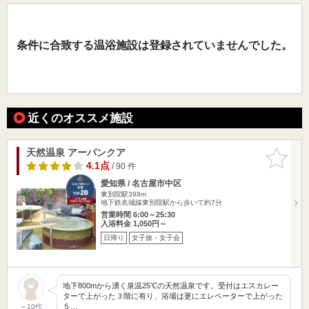
条件に合致する温浴施設は登録されていませんでした。
近くのオススメ施設
天然温泉 アーバンクア
お気に入
りに追加
4.1点
/ 90 件
愛知県 / 名古屋市中区
東別院駅398m
地下鉄名城線東別院駅から歩いて約7分
営業時間 6:00～25:30
入浴料金 1,050円～
日帰り
女子旅・女子会
地下800mから湧く泉温25℃の天然温泉です。受付はエスカレー
ターで上がった３階に有り、浴場は更にエレベーターで上がった
５…
～10代