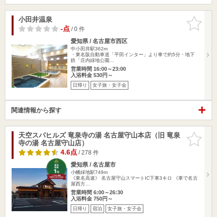
小田井温泉
お気に入
りに追加
-点
/ 0 件
愛知県 / 名古屋市西区
中小田井駅362m
・東名阪自動車道「平田インター」より車で約5分・地下
鉄「庄内緑地公園…
営業時間 16:00～23:00
入浴料金 530円～
日帰り
女子旅・女子会
関連情報から探す
天空スパヒルズ 竜泉寺の湯 名古屋守山本店（旧 竜泉
お気に入
寺の湯 名古屋守山店）
りに追加
4.6点
/ 278 件
愛知県 / 名古屋市
小幡緑地駅749m
《東名高速》 名古屋守山スマートIC下車3キロ 《車で名古
屋西方…
営業時間 6:00～26:30
入浴料金 750円～
日帰り
宿泊
女子旅・女子会