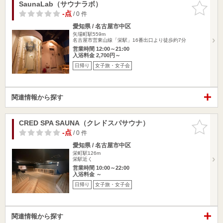
SaunaLab（サウナラボ）
お気に入
りに追加
-点
/ 0 件
愛知県 / 名古屋市中区
矢場町駅559m
名古屋市営東山線「栄駅」16番出口より徒歩約7分
営業時間 12:00～21:00
入浴料金 2,700円～
日帰り
女子旅・女子会
関連情報から探す
CRED SPA SAUNA（クレドスパサウナ）
お気に入
りに追加
-点
/ 0 件
愛知県 / 名古屋市中区
栄町駅126m
栄駅近く
営業時間 10:00～22:00
入浴料金 ～
日帰り
女子旅・女子会
関連情報から探す