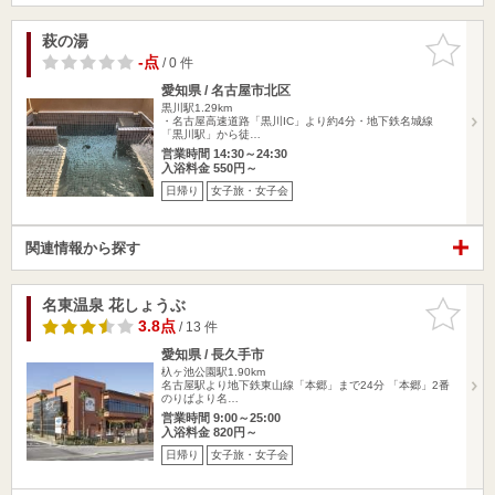
萩の湯
お気に入
りに追加
-点
/ 0 件
愛知県 / 名古屋市北区
黒川駅1.29km
・名古屋高速道路「黒川IC」より約4分・地下鉄名城線
「黒川駅」から徒…
営業時間 14:30～24:30
入浴料金 550円～
日帰り
女子旅・女子会
関連情報から探す
名東温泉 花しょうぶ
お気に入
りに追加
3.8点
/ 13 件
愛知県 / 長久手市
杁ヶ池公園駅1.90km
名古屋駅より地下鉄東山線「本郷」まで24分 「本郷」2番
のりばより名…
営業時間 9:00～25:00
入浴料金 820円～
日帰り
女子旅・女子会