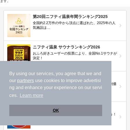
ます。
第20回ニフティ温泉年間ランキング2025
全国約2.2万件の中から頂点に選ばれた、2025年の人
気施設は…
ニフティ温泉 サウナランキング2026
おふろ好きユーザーの投票により、全国No.1サウナが
決定！
By using our services, you agree that we and
ニフティ温泉プレミアムクーポン
our
partners
use cookies to improve advertisi
ノジマモバイル会員向け 通常よりもお得な「特別価
ng and enhance your experience on our servi
格」で人気の温泉を満喫できる！
ces.
Learn more
【ニフティ温泉 百名湯2026】
OK
行ってみたい施設に投票してプレゼントを当てよう！
（全10回開催 / 合計260名様）