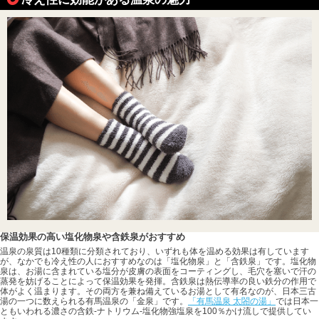
保温効果の高い塩化物泉や含鉄泉がおすすめ
温泉の泉質は10種類に分類されており、いずれも体を温める効果は有しています
が、なかでも冷え性の人におすすめなのは「塩化物泉」と「含鉄泉」です。塩化物
泉は、お湯に含まれている塩分が皮膚の表面をコーティングし、毛穴を塞いで汗の
蒸発を妨げることによって保温効果を発揮。含鉄泉は熱伝導率の良い鉄分の作用で
体がよく温まります。その両方を兼ね備えているお湯として有名なのが、日本三古
湯の一つに数えられる有馬温泉の「金泉」です。
「有馬温泉 太閤の湯」
では日本一
ともいわれる濃さの含鉄-ナトリウム-塩化物強塩泉を100％かけ流しで提供してい