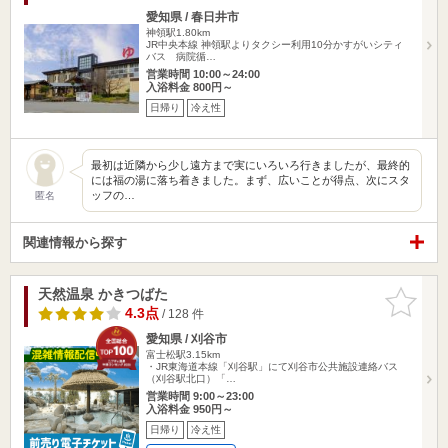
愛知県 / 春日井市
神領駅1.80km
JR中央本線 神領駅よりタクシー利用10分かすがいシティ
バス 病院循…
営業時間 10:00～24:00
入浴料金 800円～
日帰り
冷え性
最初は近隣から少し遠方まで実にいろいろ行きましたが、最終的
には福の湯に落ち着きました。まず、広いことが得点、次にスタ
ッフの…
匿名
関連情報から探す
天然温泉 かきつばた
お気に入
りに追加
4.3点
/ 128 件
愛知県 / 刈谷市
富士松駅3.15km
・JR東海道本線「刈谷駅」にて刈谷市公共施設連絡バス
（刈谷駅北口）「…
営業時間 9:00～23:00
入浴料金 950円～
日帰り
冷え性