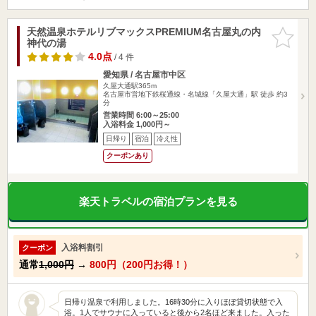
天然温泉ホテルリブマックスPREMIUM名古屋丸の内
お気に入
神代の湯
りに追加
4.0点
/ 4 件
愛知県 / 名古屋市中区
久屋大通駅365m
名古屋市営地下鉄桜通線・名城線「久屋大通」駅 徒歩 約3
分
営業時間 6:00～25:00
入浴料金 1,000円～
日帰り
宿泊
冷え性
クーポンあり
楽天トラベルの宿泊プランを見る
入浴料割引
クーポン
通常
1,000円
→
800円（200円お得！）
日帰り温泉で利用しました。16時30分に入りほぼ貸切状態で入
浴。1人でサウナに入っていると後から2名ほど来ました。入った