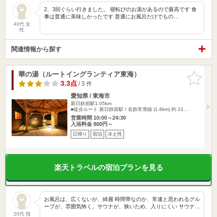
2、3回ぐらい行きました。 寝転びのお湯があるので最高です 食
事は普通に美味しかったです 普通にお風呂だけでもの…
40代 女
性
関連情報から探す
華の湯（ルートイングランティア東海）
お気に入
りに追加
3.3点
/ 3 件
愛知県 / 東海市
新日鉄前駅1.05km
■徒歩ルート 新日鉄前駅 / 名鉄常滑線 (1.6km) 約 21…
営業時間 10:00～24:30
入浴料金 800円～
日帰り
宿泊
冷え性
楽天トラベルの宿泊プランを見る
お風呂は、広くないが、綺麗 時間帯なのか、常連と思われるグル
ープが、雰囲気怖く。サウナが、狭いため、入りにくい サウナ…
20代 指