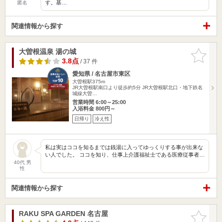
す。基…
匿名
関連情報から探す
大曽根温泉 湯の城
お気に入
りに追加
3.8点
/ 37 件
愛知県 / 名古屋市東区
大曽根駅375m
JR大曽根駅南口より徒歩約5分 JR大曽根駅北口・地下鉄名
城線大曽…
営業時間 6:00～25:00
入浴料金 800円～
日帰り
冷え性
私は実はココを知るまでは銭湯に入ってゆっくりする事が出来な
い人でした。 ココを知り、仕事上介護福祉士である医療従事者…
40代 男
性
関連情報から探す
RAKU SPA GARDEN 名古屋
お気に入
りに追加