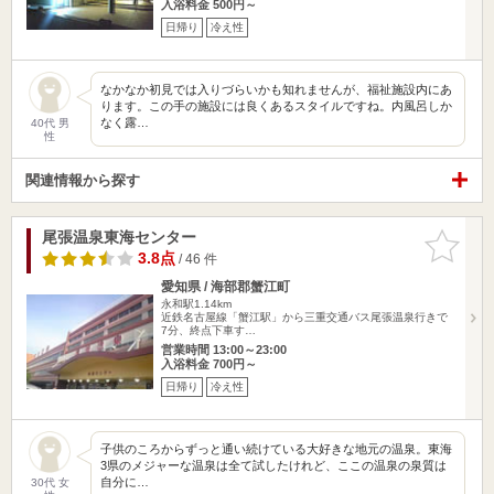
入浴料金 500円～
日帰り
冷え性
なかなか初見では入りづらいかも知れませんが、福祉施設内にあ
ります。この手の施設には良くあるスタイルですね。内風呂しか
なく露…
40代 男
性
関連情報から探す
尾張温泉東海センター
お気に入
りに追加
3.8点
/ 46 件
愛知県 / 海部郡蟹江町
永和駅1.14km
近鉄名古屋線「蟹江駅」から三重交通バス尾張温泉行きで
7分、終点下車す…
営業時間 13:00～23:00
入浴料金 700円～
日帰り
冷え性
子供のころからずっと通い続けている大好きな地元の温泉。東海
3県のメジャーな温泉は全て試したけれど、ここの温泉の泉質は
自分に…
30代 女