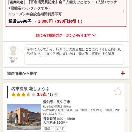
【百名湯受賞記念】全日入館丸ごとセット（入浴+サウナ
期間限定
+岩盤浴+レンタルタオル）
※シーズン料金設定期間利用不可
通常
1,690円
→
1,300円（390円お得！）
他にも3種類のクーポンがあります
今年に入ってから、行きつけの風呂屋はここになりました(笑) 風
呂好きで、リタイア後の楽しみは、妻と週に何度か行く温泉…
50代～
男性
関連情報から探す
名東温泉 花しょうぶ
お気に入
りに追加
3.8点
/ 13 件
愛知県 / 長久手市
杁ヶ池公園駅1.90km
名古屋駅より地下鉄東山線「本郷」まで24分 「本郷」2番
のりばより名…
営業時間 9:00～25:00
入浴料金 820円～
日帰り
冷え性