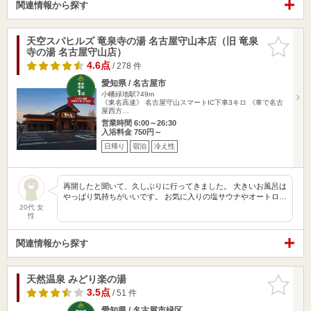
関連情報から探す
天空スパヒルズ 竜泉寺の湯 名古屋守山本店（旧 竜泉
お気に入
寺の湯 名古屋守山店）
りに追加
4.6点
/ 278 件
愛知県 / 名古屋市
小幡緑地駅749m
《東名高速》 名古屋守山スマートIC下車3キロ 《車で名古
屋西方…
営業時間 6:00～26:30
入浴料金 750円～
日帰り
宿泊
冷え性
再開したと聞いて、久しぶりに行ってきました。 大きいお風呂は
やっぱり気持ちがいいです。 お気に入りの塩サウナやオートロ…
20代 女
性
関連情報から探す
天然温泉 みどり楽の湯
お気に入
りに追加
3.5点
/ 51 件
愛知県 / 名古屋市緑区