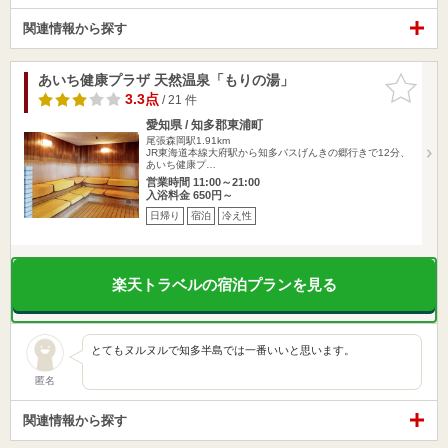
関連情報から探す
あいち健康プラザ 天然温泉「もりの湯」
お気に入
りに追加
3.3点
/ 21 件
愛知県 / 知多郡東浦町
尾張森岡駅1.91km
JR東海道本線大府駅から知多バスげんきの郷行きで12分、
あいち健康プ…
営業時間 11:00～21:00
入浴料金 650円～
日帰り
宿泊
冷え性
楽天トラベルの宿泊プランを見る
とてもヌルヌルで知多半島では一番いいと思います。
匿名
関連情報から探す