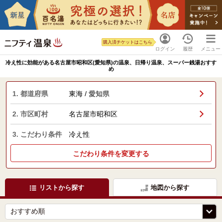
購入済チケットはこちら
ログイン
履歴
メニュー
冷え性に効能がある名古屋市昭和区(愛知県)の温泉、日帰り温泉、スーパー銭湯おすす
め
1. 都道府県
東海 / 愛知県
2. 市区町村
名古屋市昭和区
3. こだわり条件
冷え性
こだわり条件を変更する
リストから探す
地図から探す