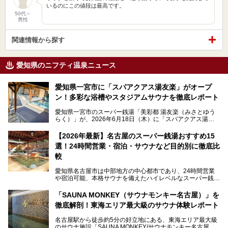
いるのにこの値段は最高です。
50代～
男性
関連情報から探す
愛知県のニフティ温泉ニュース
愛知県一宮市に「スパアクアス湯友楽」がオープ
ン！多彩な浴槽やスタジアムサウナを徹底レポート
愛知県一宮市のスーパー銭湯「美彩都 湯友楽（みさとゆう
らく）」が、2026年6月18日（木）に「スパアクアス湯友
楽」としてリニューアルオープン！
【2026年最新】名古屋のスーパー銭湯おすすめ15
この地で30年にわたり愛され続けてきた施設だからこそ、
選！24時間営業・宿泊・サウナなど目的別に徹底比
地元住民をはじめオープンを待ちわびている人も多いのでは
ないでしょうか。
較
老朽化した設備の補修を機に、2年前からじっくり構想を練
ってきたというだけあって、館内の充実度は想像以上。
愛知県名古屋市は中部地方の中心都市であり、24時間営業
以前の4倍に拡張したという露天エリアや10の浴槽、40人収
や宿泊可能、本格サウナを備えたハイレベルなスーパー銭湯
容の巨大なスタジアムサウナに、岩盤浴やリラクゼーション
が密集する激戦区です。
までまるごと楽しめる施設に生まれ変わりました。
「SAUNA MONKEY（サウナモンキー名古屋）」を
そのため、「日々の仕事の疲れを心身ともにリセットした
今回は、全面リニューアルして新しくなった「スパアクアス
徹底解剖！東海エリア最大級のサウナ体験レポート
い」「休日に時間を忘れて1日中ダラダラ過ごしたい」「コ
湯友楽」に一足早くお邪魔して取材してきました！
スパ良く非日常の極上体験を味わいたい」人向けの施設が多
名古屋駅から徒歩約5分の好立地にある、東海エリア最大級
くある点が魅力です！
のサウナ施設「SAUNA MONKEY/サウナモンキー名古屋」