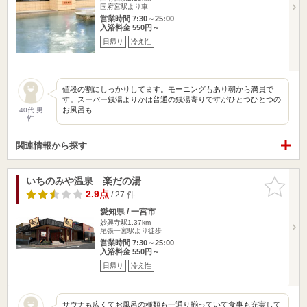
国府宮駅より車
営業時間 7:30～25:00
入浴料金 550円～
日帰り
冷え性
値段の割にしっかりしてます。モーニングもあり朝から満員で
す。スーパー銭湯よりかは普通の銭湯寄りですがひとつひとつの
お風呂も…
40代 男
性
関連情報から探す
いちのみや温泉 楽だの湯
お気に入
りに追加
2.9点
/ 27 件
愛知県 / 一宮市
妙興寺駅1.37km
尾張一宮駅より徒歩
営業時間 7:30～25:00
入浴料金 550円～
日帰り
冷え性
サウナも広くてお風呂の種類も一通り揃っていて食事も充実して