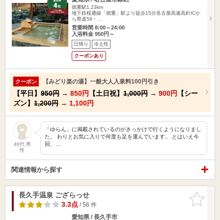
徳重駅1.23km
地下鉄桜通線「徳重」駅より徒歩15分名古屋高速高針ICか
ら県道59・…
営業時間 8:00～24:00
入浴料金 950円～
日帰り
冷え性
クーポンあり
【みどり楽の湯】一般大人入泉料100円引き
クーポン
【平日】
950円
→
850円
【土日祝】
1,000円
→
900円
【シー
ズン】
1,200円
→
1,100円
「ゆらん」に掲載されているのがきっかけで行くようになりまし
た。 わりとお気に入りで何度も足を運んでいます。 とはいえ今
回、…
40代 男
性
関連情報から探す
長久手温泉 ござらっせ
お気に入
りに追加
3.3点
/ 56 件
愛知県 / 長久手市