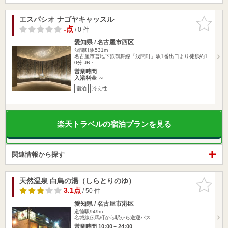
エスパシオ ナゴヤキャッスル
お気に入
りに追加
-点
/ 0 件
愛知県 / 名古屋市西区
浅間町駅531m
名古屋市営地下鉄鶴舞線「浅間町」駅1番出口より徒歩約1
0分 JR・…
営業時間
入浴料金 ～
宿泊
冷え性
楽天トラベルの宿泊プランを見る
関連情報から探す
天然温泉 白鳥の湯（しらとりのゆ）
お気に入
りに追加
3.1点
/ 50 件
愛知県 / 名古屋市港区
道徳駅949m
名城線伝馬町から駅から送迎バス
営業時間 10:00～24:00