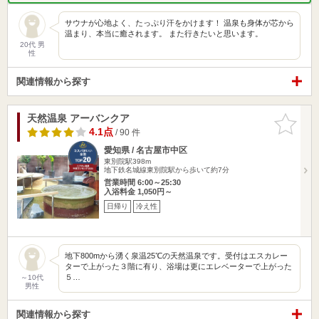
サウナが心地よく、たっぷり汗をかけます！ 温泉も身体が芯から
温まり、本当に癒されます。 また行きたいと思います。
20代 男
性
関連情報から探す
天然温泉 アーバンクア
お気に入
りに追加
4.1点
/ 90 件
愛知県 / 名古屋市中区
東別院駅398m
地下鉄名城線東別院駅から歩いて約7分
営業時間 6:00～25:30
入浴料金 1,050円～
日帰り
冷え性
地下800mから湧く泉温25℃の天然温泉です。受付はエスカレー
ターで上がった３階に有り、浴場は更にエレベーターで上がった
５…
～10代
男性
関連情報から探す