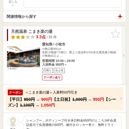
定しな
い
関連情報から探す
天然温泉 こまき楽の湯
お気に入
りに追加
3.3点
/ 35 件
愛知県 / 小牧市
小牧口駅891m
名鉄小牧線｢小牧口」駅より徒歩約15分名古屋高速小牧線
小牧南出口よ…
営業時間 10:00～24:00
入浴料金 950円～
日帰り
冷え性
クーポンあり
＜こまき楽の湯＞入泉料50円引き
クーポン
【平日】
950円
→
900円
【土日祝】
1,000円
→
950円
【シー
ズン】
1,100円
→
1,050円
シャンプー，ボディソープ付き休日料金650円のところJAF会員
証提示で会員価格の600円。鍵付きロッカー有り、無料ドライ
ヤ…