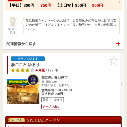
【平日】
800円
→
750円
【土日祝】
950円
→
900円
生活応援キャンペーンのお陰で、岩盤浴込みの料金が土日でも安
いのが魅了。ほどよくまとまって良い施設だが、土日の岩盤浴ス
ペース…
50代～
男性
関連情報から探す
お気に入
今空いています
りに追加
湯ごころ ゆるり
4.4点
/ 199 件
愛知県 / 春日井市
勝川駅882m
JR勝川駅より徒歩12分
営業時間 8:00～24:00
入浴料金 900円～
日帰り
冷え性
クーポンあり