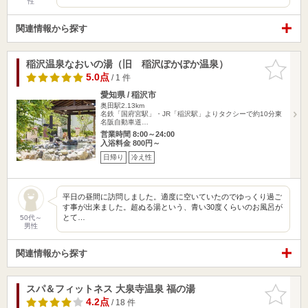
性
関連情報から探す
稲沢温泉なおいの湯（旧 稲沢ぽかぽか温泉）
お気に入
りに追加
5.0点
/ 1 件
愛知県 / 稲沢市
奥田駅2.13km
名鉄「国府宮駅」・JR「稲沢駅」よりタクシーで約10分東
名阪自動車道…
営業時間 8:00～24:00
入浴料金 800円～
日帰り
冷え性
平日の昼間に訪問しました。適度に空いていたのでゆっくり過ご
す事が出来ました。超ぬる湯という、青い30度くらいのお風呂が
とて…
50代～
男性
関連情報から探す
スパ＆フィットネス 大泉寺温泉 福の湯
お気に入
りに追加
4.2点
/ 18 件