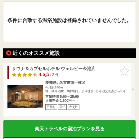
条件に合致する温浴施設は登録されていませんでした。
近くのオススメ施設
サウナ＆カプセルホテル ウェルビー今池店
お気に入
りに追加
4.5点
/ 2 件
愛知県 / 名古屋市千種区
今池駅380m
地下鉄今池駅『8番出口』より徒歩5分今池交差点から3分
営業時間 5:00～25:00
入浴料金 1,500円～
日帰り
宿泊
冷え性
楽天トラベルの宿泊プランを見る