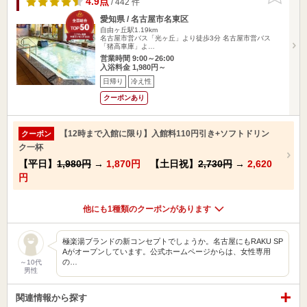
4.9点
/ 442 件
愛知県 / 名古屋市名東区
自由ヶ丘駅1.19km
名古屋市営バス「光ヶ丘」より徒歩3分 名古屋市営バス
「猪高車庫」よ…
営業時間 9:00～26:00
入浴料金 1,980円～
日帰り
冷え性
クーポンあり
【12時まで入館に限り】入館料110円引き+ソフトドリン
クーポン
ク一杯
【平日】
1,980円
→
1,870円
【土日祝】
2,730円
→
2,620
円
他にも1種類のクーポンがあります
極楽湯ブランドの新コンセプトでしょうか。名古屋にもRAKU SP
Aがオープンしています。公式ホームページからは、女性専用
の…
～10代
男性
関連情報から探す