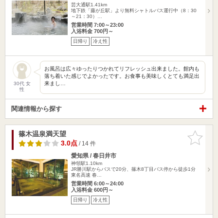
芸大通駅1.41km
地下鉄「藤が丘駅」より無料シャトルバス運行中（8：30
～21：30）…
営業時間 7:00～23:00
入浴料金 700円～
日帰り
冷え性
お風呂は広々ゆったりつかれてリフレッシュ出来ました。館内も
落ち着いた感じでよかったです。お食事も美味しくとても満足出
来まし…
30代 女
性
関連情報から探す
篠木温泉満天望
お気に入
りに追加
3.0点
/ 14 件
愛知県 / 春日井市
神領駅1.10km
JR勝川駅からバスで20分、篠木8丁目バス停から徒歩1分
東名高速 春…
営業時間 6:00～24:00
入浴料金 600円～
日帰り
冷え性