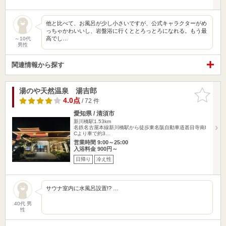
他と比べて、お風呂が少し小さいですが、公式キャラクターがめ
っちゃかわいいし、岩盤浴に行くととろっとろになれる。もう最
高でし…
～10代
男性
関連情報から探す
湯のや天然温泉 湯吉郎
お気に入
りに追加
4.0点
/ 72 件
愛知県 / 清須市
新川橋駅1.53km
名鉄名古屋本線新川橋駅から徒歩東名阪自動車道甚目寺南I
Cより車で約3…
営業時間 9:00～25:00
入浴料金 900円～
日帰り
冷え性
サウナ室内に水風呂設置!? …
40代 男
性