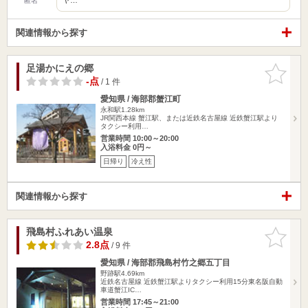
匿名
関連情報から探す
足湯かにえの郷
お気に入
りに追加
-点
/ 1 件
愛知県 / 海部郡蟹江町
永和駅1.28km
JR関西本線 蟹江駅、または近鉄名古屋線 近鉄蟹江駅より
タクシー利用…
営業時間 10:00～20:00
入浴料金 0円～
日帰り
冷え性
関連情報から探す
飛島村ふれあい温泉
お気に入
りに追加
2.8点
/ 9 件
愛知県 / 海部郡飛島村竹之郷五丁目
野跡駅4.69km
近鉄名古屋線 近鉄蟹江駅よりタクシー利用15分東名阪自動
車道蟹江IC…
営業時間 17:45～21:00