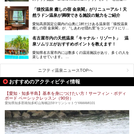
をご存じですか？
今回は、名古屋市でおすすめのスーパー銭湯を紹介します。
「名古屋駅周辺ってサウナが少ないよね」という声をよく耳
お好みの温泉施設を見つけて楽しんでくださいね。
「猿投温泉 癒しの宿 金泉閣」がリニューアル！天
にするだけあり、アクセスの良さにも胸が高鳴ります。
然ラドン温泉が満喫できる施設の魅力をご紹介
今回は普段は男性専用となっているパブリックサウナが、女
性専用で公開される『レディースデー』が開催されたので、
愛知高原国定公園内の山奥に1軒だけある温泉宿「猿投温泉
さっそく取材してきました！
癒しの宿 金泉閣」が、“しあわせ隠れ里”をコンセプトにリニ
ューアルオープンします。
名古屋市内の天然温泉「キャナル・リゾート」 温
天然ラドン温泉が堪能できるお風呂や、新設・改装された客
泉ソムリエがおすすめポイントを教えます！
室、地元の食材と温泉水で作られたお料理……。
新しくなった「猿投温泉 癒しの宿 金泉閣」の魅力を丸ごと
愛知県名古屋市内には数多くの温浴施設があり、多くの人を
ご紹介します。
楽しませています。
その中でも今回は「キャナル・リゾート」について、温泉ソ
ムリエの目線で紹介していきます！
ニフティ温泉ニュースTOPへ
名古屋市内にはスーパー銭湯や日帰り温泉が多く、「どこに
行こうかな？」と悩んでしまう方も多いと思います。
おすすめのアクティビティ情報
ぜひこの記事を参考にして「キャナル・リゾート」に出かけ
てみるのはいかがでしょうか？
【愛知・知多半島】基本を身につけたい方！サーフィン・ボディ
ボード ベーシックレッスン（90分）
愛知県知多郡南知多町山海橋詰59マリンシャトウYAMAMI101