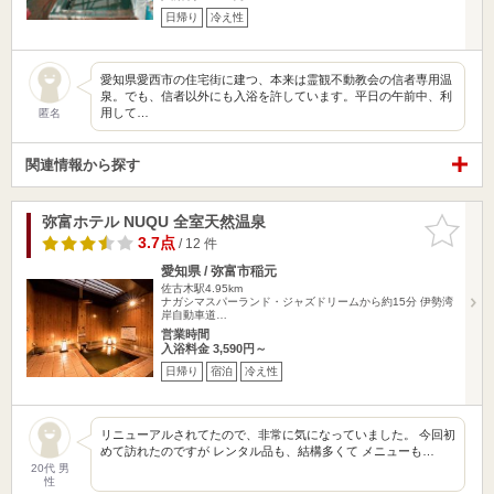
日帰り
冷え性
愛知県愛西市の住宅街に建つ、本来は霊観不動教会の信者専用温
泉。でも、信者以外にも入浴を許しています。平日の午前中、利
用して…
匿名
関連情報から探す
弥富ホテル NUQU 全室天然温泉
お気に入
りに追加
3.7点
/ 12 件
愛知県 / 弥富市稲元
佐古木駅4.95km
ナガシマスパーランド・ジャズドリームから約15分 伊勢湾
岸自動車道…
営業時間
入浴料金 3,590円～
日帰り
宿泊
冷え性
リニューアルされてたので、非常に気になっていました。 今回初
めて訪れたのですが レンタル品も、結構多くて メニューも…
20代 男
性