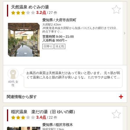
天然温泉 めぐみの湯
お気に入
りに追加
3.2点
/ 27 件
愛知県 / 大府市吉田町
大府駅2.42km
JR東海道本線大府駅から知多バスげんきの郷行きで15分、
終点下車すぐ…
営業時間 9:00～21:00
入浴料金 950円～
日帰り
冷え性
お風呂の泉質は天然温泉だけあって良いと思います。 元々肌が弱
くて温泉に入ると肌の調子が良いような。 ただサウナは狭くて…
40代 女
性
関連情報から探す
稲沢温泉 楽だの湯（旧 ゆいの郷）
お気に入
りに追加
3.4点
/ 22 件
愛知県 / 稲沢市桜木
国府宮駅2.13km