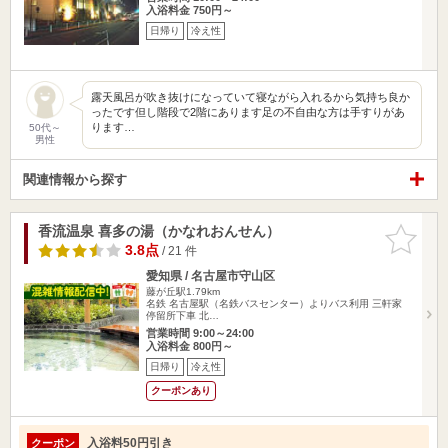
入浴料金 750円～
日帰り
冷え性
露天風呂が吹き抜けになっていて寝ながら入れるから気持ち良か
ったです但し階段で2階にあります足の不自由な方は手すりがあ
ります…
50代～
男性
関連情報から探す
香流温泉 喜多の湯（かなれおんせん）
お気に入
りに追加
3.8点
/ 21 件
愛知県 / 名古屋市守山区
藤が丘駅1.79km
名鉄 名古屋駅（名鉄バスセンター）よりバス利用 三軒家
停留所下車 北…
営業時間 9:00～24:00
入浴料金 800円～
日帰り
冷え性
クーポンあり
入浴料50円引き
クーポン