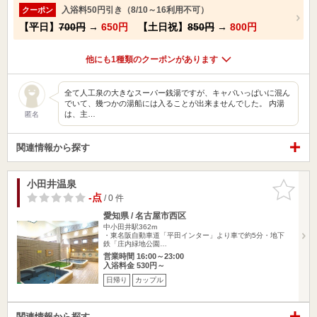
入浴料50円引き（8/10～16利用不可）
クーポン
【平日】
700円
→
650円
【土日祝】
850円
→
800円
他にも1種類のクーポンがあります
全て人工泉の大きなスーパー銭湯ですが、キャパいっぱいに混ん
でいて、幾つかの湯船には入ることが出来ませんでした。 内湯
は、主…
匿名
関連情報から探す
小田井温泉
お気に入
りに追加
-点
/ 0 件
愛知県 / 名古屋市西区
中小田井駅362m
・東名阪自動車道「平田インター」より車で約5分・地下
鉄「庄内緑地公園…
営業時間 16:00～23:00
入浴料金 530円～
日帰り
カップル
関連情報から探す