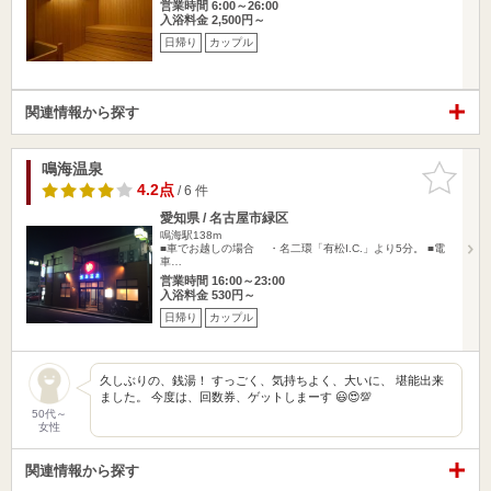
営業時間 6:00～26:00
入浴料金 2,500円～
日帰り
カップル
関連情報から探す
鳴海温泉
お気に入
りに追加
4.2点
/ 6 件
愛知県 / 名古屋市緑区
鳴海駅138m
■車でお越しの場合 ・名二環「有松I.C.」より5分。 ■電
車…
営業時間 16:00～23:00
入浴料金 530円～
日帰り
カップル
久しぶりの、銭湯！ すっごく、気持ちよく、大いに、 堪能出来
ました。 今度は、回数券、ゲットしまーす 😃😍💯
50代～
女性
関連情報から探す