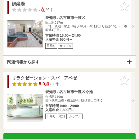
娯楽湯
お気に入
りに追加
-点
/ 0 件
愛知県 / 名古屋市千種区
吹上駅617m
・地下鉄池下駅より徒歩10分・今池駅より徒歩15分・「春
岡通4丁目」…
営業時間 16:00～24:00
入浴料金 550円～
日帰り
カップル
関連情報から探す
リラクゼーション・スパ アペゼ
お気に入
りに追加
5.0点
/ 1 件
愛知県 / 名古屋市千種区今池
今池駅249m
地下鉄東山線・桜通線今池駅8番出口すぐ
営業時間 0:00～24:00
入浴料金 1,300円～
日帰り
宿泊
カップル