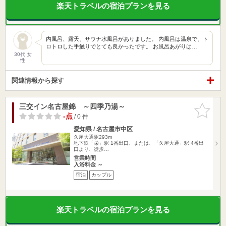
楽天トラベルの宿泊プランを見る
内風呂、露天、サウナ水風呂がありました。 内風呂は温泉で、ト
ロトロした手触りでとても良かったです。 お風呂あがりは…
30代 女
性
関連情報から探す
三交イン名古屋錦 ～四季乃湯～
お気に入
りに追加
-点
/ 0 件
愛知県 / 名古屋市中区
久屋大通駅293m
地下鉄「栄」駅 1番出口、または、「久屋大通」駅 4番出
口より、徒歩…
営業時間
入浴料金 ～
宿泊
カップル
楽天トラベルの宿泊プランを見る