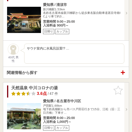
愛知県 / 清須市
新川橋駅1.53km
名鉄名古屋本線新川橋駅から徒歩東名阪自動車道甚目寺南I
Cより車で約3…
営業時間 9:00～25:00
入浴料金 900円～
日帰り
カップル
サウナ室内に水風呂設置!? …
40代 男
性
関連情報から探す
天然温泉 中川コロナの湯
お気に入
りに追加
3.6点
/ 47 件
愛知県 / 名古屋市中川区
戸田駅1.68km
地下鉄高畑駅から市バス戸田荘行きで15分、江松（旧：三
日月橋）下車す…
営業時間 8:00～25:00
入浴料金 1,000円～
日帰り
カップル