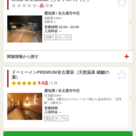
りに追加
-点
/ 0 件
愛知県 / 名古屋市中区
栄町駅126m
栄駅近く
営業時間 10:00～22:00
入浴料金 ～
日帰り
カップル
関連情報から探す
ドーミーインPREMIUM名古屋栄（天然温泉 錦鯱の
お気に入
湯）
りに追加
5.0点
/ 1 件
愛知県 / 名古屋市中区
伏見駅316m
「栄駅」8番出口エスカレーター側から徒歩約5分 「伏見
駅」2番出口…
営業時間
入浴料金 ～
宿泊
カップル