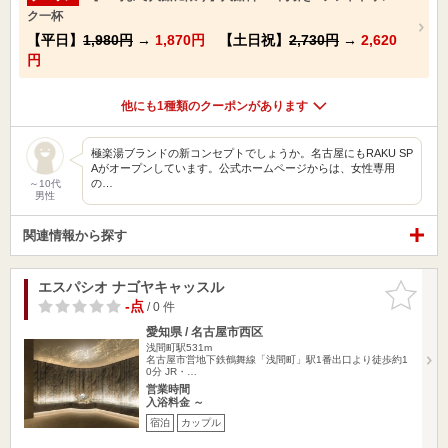
ク一杯
【平日】
1,980円
→
1,870円
【土日祝】
2,730円
→
2,620
円
他にも1種類のクーポンがあります
極楽湯ブランドの新コンセプトでしょうか。名古屋にもRAKU SP
Aがオープンしています。公式ホームページからは、女性専用
の…
～10代
男性
関連情報から探す
エスパシオ ナゴヤキャッスル
お気に入
りに追加
-点
/ 0 件
愛知県 / 名古屋市西区
浅間町駅531m
名古屋市営地下鉄鶴舞線「浅間町」駅1番出口より徒歩約1
0分 JR・…
営業時間
入浴料金 ～
宿泊
カップル