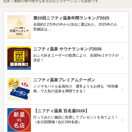
充実！湘南の海や雄大な富士山などロケーションも抜群です。
第20回ニフティ温泉年間ランキング2025
全国約2.2万件の中から頂点に選ばれた、2025年の人
気施設は…
ニフティ温泉 サウナランキング2026
おふろ好きユーザーの投票により、全国No.1サウナが
決定！
ニフティ温泉プレミアムクーポン
ノジマモバイル会員向け 通常よりもお得な「特別価
格」で人気の温泉を満喫できる！
【ニフティ温泉 百名湯2026】
行ってみたい施設に投票してプレゼントを当てよう！
（全10回開催 / 合計260名様）