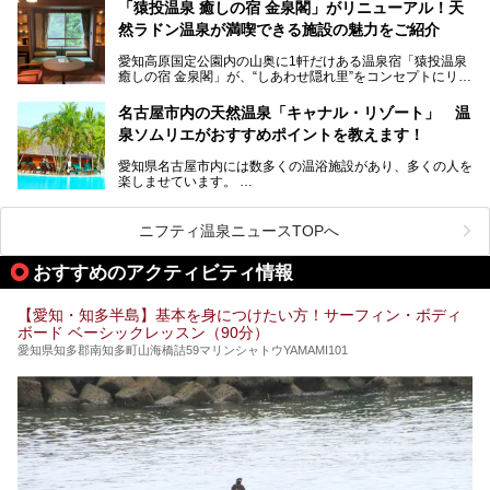
「名古屋駅周辺ってサウナが少ないよね」という声をよく耳
お好みの温泉施設を見つけて楽しんでくださいね。
「猿投温泉 癒しの宿 金泉閣」がリニューアル！天
にするだけあり、アクセスの良さにも胸が高鳴ります。
然ラドン温泉が満喫できる施設の魅力をご紹介
今回は普段は男性専用となっているパブリックサウナが、女
性専用で公開される『レディースデー』が開催されたので、
愛知高原国定公園内の山奥に1軒だけある温泉宿「猿投温泉
さっそく取材してきました！
癒しの宿 金泉閣」が、“しあわせ隠れ里”をコンセプトにリニ
ューアルオープンします。
名古屋市内の天然温泉「キャナル・リゾート」 温
天然ラドン温泉が堪能できるお風呂や、新設・改装された客
泉ソムリエがおすすめポイントを教えます！
室、地元の食材と温泉水で作られたお料理……。
新しくなった「猿投温泉 癒しの宿 金泉閣」の魅力を丸ごと
愛知県名古屋市内には数多くの温浴施設があり、多くの人を
ご紹介します。
楽しませています。
その中でも今回は「キャナル・リゾート」について、温泉ソ
ムリエの目線で紹介していきます！
ニフティ温泉ニュースTOPへ
名古屋市内にはスーパー銭湯や日帰り温泉が多く、「どこに
行こうかな？」と悩んでしまう方も多いと思います。
おすすめのアクティビティ情報
ぜひこの記事を参考にして「キャナル・リゾート」に出かけ
てみるのはいかがでしょうか？
【愛知・知多半島】基本を身につけたい方！サーフィン・ボディ
ボード ベーシックレッスン（90分）
愛知県知多郡南知多町山海橋詰59マリンシャトウYAMAMI101