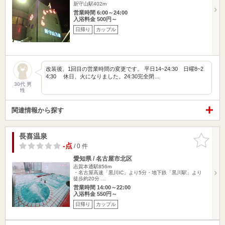
新守山駅402m
営業時間 6:00～24:00
入浴料金 500円～
日帰り
カップル
改装後、1回目の営業時間の変更です。 平日14~24:30 日曜8~2
4:30 休日、火になりました。24:30完全閉…
30代 男
性
関連情報から探す
長喜温泉
お気に入
りに追加
-点
/ 0 件
愛知県 / 名古屋市北区
志賀本通駅856m
・名古屋高速「黒川IC」より5分・地下鉄「黒川駅」より
徒歩約20分 …
営業時間 14:00～22:00
入浴料金 550円～
日帰り
カップル