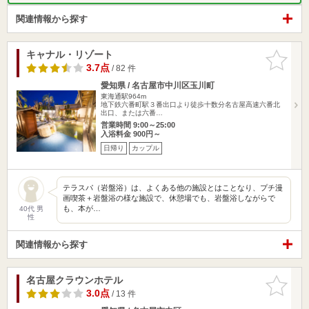
関連情報から探す
キャナル・リゾート
お気に入
りに追加
3.7点
/ 82 件
愛知県 / 名古屋市中川区玉川町
東海通駅964m
地下鉄六番町駅３番出口より徒歩十数分名古屋高速六番北
出口、または六番…
営業時間 9:00～25:00
入浴料金 900円～
日帰り
カップル
テラスパ（岩盤浴）は、よくある他の施設とはことなり、プチ漫
画喫茶＋岩盤浴の様な施設で、休憩場でも、岩盤浴しながらで
も、本が…
40代 男
性
関連情報から探す
名古屋クラウンホテル
お気に入
りに追加
3.0点
/ 13 件