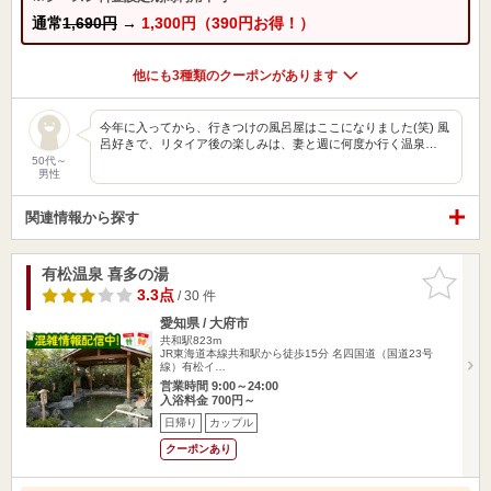
通常
1,690円
→
1,300円（390円お得！）
他にも3種類のクーポンがあります
今年に入ってから、行きつけの風呂屋はここになりました(笑) 風
呂好きで、リタイア後の楽しみは、妻と週に何度か行く温泉…
50代～
男性
関連情報から探す
有松温泉 喜多の湯
お気に入
りに追加
3.3点
/ 30 件
愛知県 / 大府市
共和駅823m
JR東海道本線共和駅から徒歩15分 名四国道（国道23号
線）有松イ…
営業時間 9:00～24:00
入浴料金 700円～
日帰り
カップル
クーポンあり