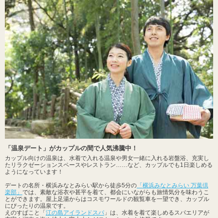
「温泉デート」がカップルの間で人気沸騰中！
カップル向けの温泉は、水着で入れる温泉や男女一緒に入れる岩盤浴、充実し
たリラクゼーションスペースやレストラン……など、カップルでも1日楽しめる
ようになっています！
デートの名所・横浜みなとみらい駅から徒歩5分の
「横浜みなとみらい 万葉倶
楽部」
では、素敵な浴衣や甚平を着て、都会にいながらも旅情気分を味わうこ
とができます。屋上足湯からはコスモワールドの観覧車を一望でき、カップル
にぴったりの温泉です。
えのすぱこと「
江の島アイランドスパ
」は、水着を着て楽しめるスパエリアが