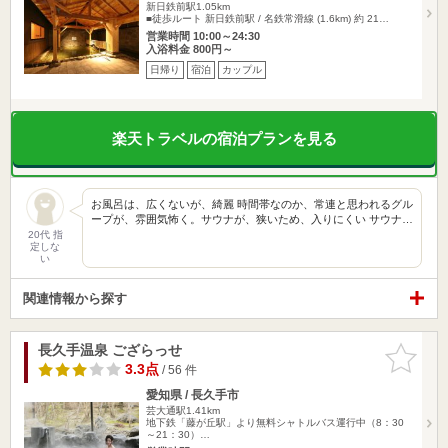
新日鉄前駅1.05km
■徒歩ルート 新日鉄前駅 / 名鉄常滑線 (1.6km) 約 21…
営業時間 10:00～24:30
入浴料金 800円～
日帰り
宿泊
カップル
楽天トラベルの宿泊プランを見る
お風呂は、広くないが、綺麗 時間帯なのか、常連と思われるグル
ープが、雰囲気怖く。サウナが、狭いため、入りにくい サウナ…
20代 指
定しな
い
関連情報から探す
長久手温泉 ござらっせ
お気に入
りに追加
3.3点
/ 56 件
愛知県 / 長久手市
芸大通駅1.41km
地下鉄「藤が丘駅」より無料シャトルバス運行中（8：30
～21：30）…