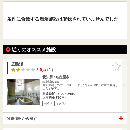
条件に合致する温浴施設は登録されていませんでした。
近くのオススメ施設
広路湯
お気に入
りに追加
2.0点
/ 3 件
愛知県 / 名古屋市
吹上駅871m
車でお越しの方：「吹上」より5分から10分 電車でお越し
の方：地下…
営業時間 15:00～24:00
入浴料金 530円～
日帰り
カップル
関連情報から探す