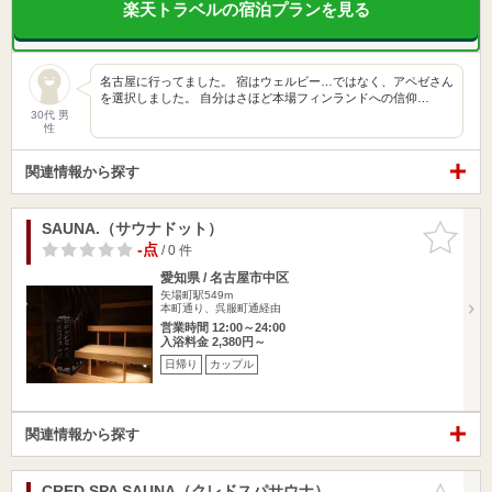
楽天トラベルの宿泊プランを見る
名古屋に行ってました。 宿はウェルビー…ではなく、アペゼさん
を選択しました。 自分はさほど本場フィンランドへの信仰…
30代 男
性
関連情報から探す
SAUNA.（サウナドット）
お気に入
りに追加
-点
/ 0 件
愛知県 / 名古屋市中区
矢場町駅549m
本町通り、呉服町通経由
営業時間 12:00～24:00
入浴料金 2,380円～
日帰り
カップル
関連情報から探す
CRED SPA SAUNA（クレドスパサウナ）
お気に入