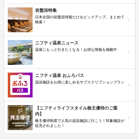
岩盤浴特集
日本全国の岩盤浴情報だけをピックアップ。まとめて
検索！
ニフティ温泉ニュース
温泉にもっと行きたくなる！お得な情報を掲載中
ニフティ温泉 おふろパス
温浴施設をお得に楽しめるサブスクリプションプラン
【ニフティライフスタイル株主優待のご案
内】
株主優待制度で人気の温浴施設に行こう！対象施設が
拡充されました！