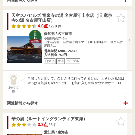
天空スパヒルズ 竜泉寺の湯 名古屋守山本店（旧 竜泉
お気に入
寺の湯 名古屋守山店）
りに追加
4.6点
/ 278 件
愛知県 / 名古屋市
小幡緑地駅749m
《東名高速》 名古屋守山スマートIC下車3キロ 《車で名古
屋西方…
営業時間 6:00～26:30
入浴料金 750円～
日帰り
宿泊
カップル
再開したと聞いて、久しぶりに行ってきました。 大きいお風呂は
やっぱり気持ちがいいです。 お気に入りの塩サウナやオートロ…
20代 女
性
関連情報から探す
華の湯（ルートイングランティア東海）
お気に入
りに追加
3.3点
/ 3 件
愛知県 / 東海市