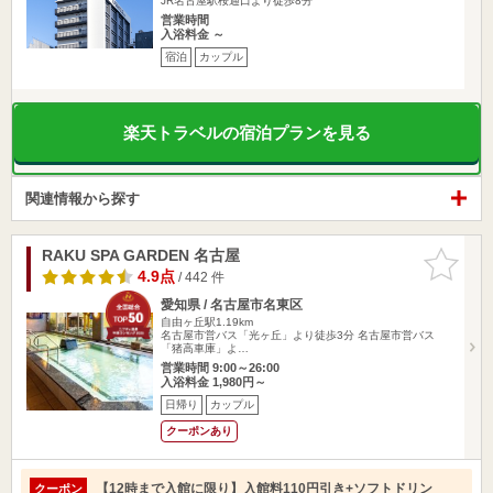
JR名古屋駅桜通口より徒歩8分
営業時間
入浴料金 ～
宿泊
カップル
楽天トラベルの宿泊プランを見る
関連情報から探す
RAKU SPA GARDEN 名古屋
お気に入
りに追加
4.9点
/ 442 件
愛知県 / 名古屋市名東区
自由ヶ丘駅1.19km
名古屋市営バス「光ヶ丘」より徒歩3分 名古屋市営バス
「猪高車庫」よ…
営業時間 9:00～26:00
入浴料金 1,980円～
日帰り
カップル
クーポンあり
【12時まで入館に限り】入館料110円引き+ソフトドリン
クーポン