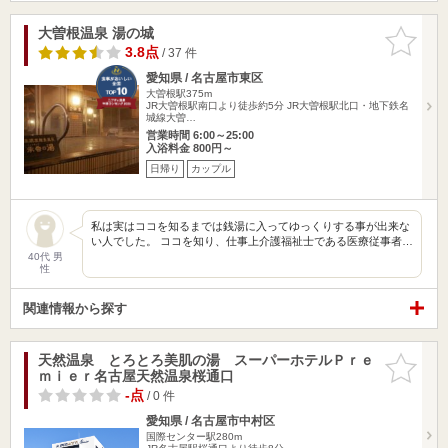
大曽根温泉 湯の城
お気に入
りに追加
3.8点
/ 37 件
愛知県 / 名古屋市東区
大曽根駅375m
JR大曽根駅南口より徒歩約5分 JR大曽根駅北口・地下鉄名
城線大曽…
営業時間 6:00～25:00
入浴料金 800円～
日帰り
カップル
私は実はココを知るまでは銭湯に入ってゆっくりする事が出来な
い人でした。 ココを知り、仕事上介護福祉士である医療従事者…
40代 男
性
関連情報から探す
天然温泉 とろとろ美肌の湯 スーパーホテルＰｒｅ
お気に入
ｍｉｅｒ名古屋天然温泉桜通口
りに追加
-点
/ 0 件
愛知県 / 名古屋市中村区
国際センター駅280m