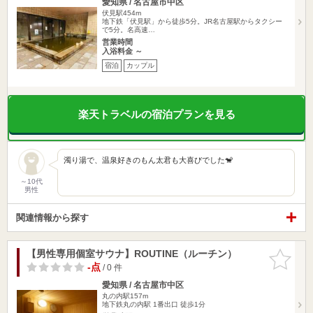
愛知県 / 名古屋市中区
伏見駅454m
地下鉄「伏見駅」から徒歩5分。JR名古屋駅からタクシー
で5分。名高速…
営業時間
入浴料金 ～
宿泊
カップル
楽天トラベルの宿泊プランを見る
濁り湯で、温泉好きのもん太君も大喜びでした🐒
～10代
男性
関連情報から探す
【男性専用個室サウナ】ROUTINE（ルーチン）
お気に入
りに追加
-点
/ 0 件
愛知県 / 名古屋市中区
丸の内駅157m
地下鉄丸の内駅 1番出口 徒歩1分