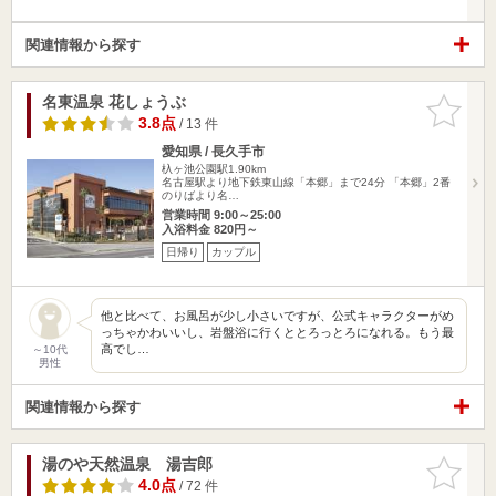
関連情報から探す
名東温泉 花しょうぶ
お気に入
りに追加
3.8点
/ 13 件
愛知県 / 長久手市
杁ヶ池公園駅1.90km
名古屋駅より地下鉄東山線「本郷」まで24分 「本郷」2番
のりばより名…
営業時間 9:00～25:00
入浴料金 820円～
日帰り
カップル
他と比べて、お風呂が少し小さいですが、公式キャラクターがめ
っちゃかわいいし、岩盤浴に行くととろっとろになれる。もう最
高でし…
～10代
男性
関連情報から探す
湯のや天然温泉 湯吉郎
お気に入
りに追加
4.0点
/ 72 件