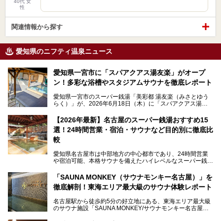
40代 女
性
関連情報から探す
愛知県のニフティ温泉ニュース
愛知県一宮市に「スパアクアス湯友楽」がオープ
ン！多彩な浴槽やスタジアムサウナを徹底レポート
愛知県一宮市のスーパー銭湯「美彩都 湯友楽（みさとゆう
らく）」が、2026年6月18日（木）に「スパアクアス湯友
楽」としてリニューアルオープン！
【2026年最新】名古屋のスーパー銭湯おすすめ15
この地で30年にわたり愛され続けてきた施設だからこそ、
選！24時間営業・宿泊・サウナなど目的別に徹底比
地元住民をはじめオープンを待ちわびている人も多いのでは
ないでしょうか。
較
老朽化した設備の補修を機に、2年前からじっくり構想を練
ってきたというだけあって、館内の充実度は想像以上。
愛知県名古屋市は中部地方の中心都市であり、24時間営業
以前の4倍に拡張したという露天エリアや10の浴槽、40人収
や宿泊可能、本格サウナを備えたハイレベルなスーパー銭湯
容の巨大なスタジアムサウナに、岩盤浴やリラクゼーション
が密集する激戦区です。
までまるごと楽しめる施設に生まれ変わりました。
「SAUNA MONKEY（サウナモンキー名古屋）」を
そのため、「日々の仕事の疲れを心身ともにリセットした
今回は、全面リニューアルして新しくなった「スパアクアス
徹底解剖！東海エリア最大級のサウナ体験レポート
い」「休日に時間を忘れて1日中ダラダラ過ごしたい」「コ
湯友楽」に一足早くお邪魔して取材してきました！
スパ良く非日常の極上体験を味わいたい」人向けの施設が多
名古屋駅から徒歩約5分の好立地にある、東海エリア最大級
くある点が魅力です！
のサウナ施設「SAUNA MONKEY/サウナモンキー名古屋」
をご存じですか？
今回は、名古屋市でおすすめのスーパー銭湯を紹介します。