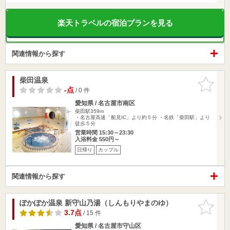
楽天トラベルの宿泊プランを見る
関連情報から探す
柴田温泉
お気に入
りに追加
-点
/ 0 件
愛知県 / 名古屋市南区
柴田駅359m
・名古屋高速「船見IC」より約５分 ・名鉄「柴田駅」より
徒歩５分
営業時間 15:30～23:30
入浴料金 550円～
日帰り
カップル
関連情報から探す
ぽかぽか温泉 新守山乃湯（しんもりやまのゆ）
お気に入
りに追加
3.7点
/ 15 件
愛知県 / 名古屋市守山区