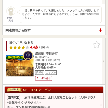
貸し切りを初めて、利用しました。スタッフの方の対応、とて
もよかったです。時間帯にもよるのでしょうが、同世代の利用客
も多く…
50代～
男性
関連情報から探す
湯ごころ ゆるり
お気に入
りに追加
4.4点
/ 199 件
愛知県 / 春日井市
勝川駅882m
JR勝川駅より徒歩12分
営業時間 8:00～24:00
入浴料金 900円～
日帰り
カップル
クーポンあり
【百名湯受賞記念】全日入館丸ごとセット（入浴+サウナ
期間限定
+岩盤浴+レンタルタオル）
※シーズン料金設定期間利用不可