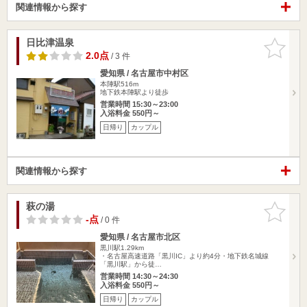
関連情報から探す
日比津温泉
お気に入
りに追加
2.0点
/ 3 件
愛知県 / 名古屋市中村区
本陣駅516m
地下鉄本陣駅より徒歩
営業時間 15:30～23:00
入浴料金 550円～
日帰り
カップル
関連情報から探す
萩の湯
お気に入
りに追加
-点
/ 0 件
愛知県 / 名古屋市北区
黒川駅1.29km
・名古屋高速道路「黒川IC」より約4分・地下鉄名城線
「黒川駅」から徒…
営業時間 14:30～24:30
入浴料金 550円～
日帰り
カップル