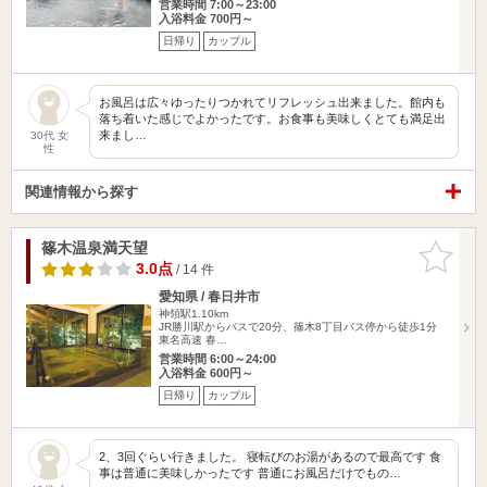
営業時間 7:00～23:00
入浴料金 700円～
日帰り
カップル
お風呂は広々ゆったりつかれてリフレッシュ出来ました。館内も
落ち着いた感じでよかったです。お食事も美味しくとても満足出
来まし…
30代 女
性
関連情報から探す
篠木温泉満天望
お気に入
りに追加
3.0点
/ 14 件
愛知県 / 春日井市
神領駅1.10km
JR勝川駅からバスで20分、篠木8丁目バス停から徒歩1分
東名高速 春…
営業時間 6:00～24:00
入浴料金 600円～
日帰り
カップル
2、3回ぐらい行きました。 寝転びのお湯があるので最高です 食
事は普通に美味しかったです 普通にお風呂だけでもの…