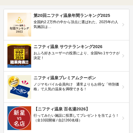
第20回ニフティ温泉年間ランキング2025
全国約2.2万件の中から頂点に選ばれた、2025年の人
気施設は…
ニフティ温泉 サウナランキング2026
おふろ好きユーザーの投票により、全国No.1サウナが
決定！
ニフティ温泉プレミアムクーポン
ノジマモバイル会員向け 通常よりもお得な「特別価
格」で人気の温泉を満喫できる！
【ニフティ温泉 百名湯2026】
行ってみたい施設に投票してプレゼントを当てよう！
（全10回開催 / 合計260名様）