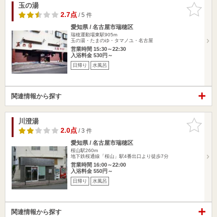
玉の湯
お気に入
りに追加
2.7点
/ 5 件
愛知県 / 名古屋市瑞穂区
瑞穂運動場東駅905m
玉の湯・たまのゆ・タマノユ・名古屋
営業時間 15:30～22:30
入浴料金 530円～
日帰り
水風呂
関連情報から探す
川澄湯
お気に入
りに追加
2.0点
/ 3 件
愛知県 / 名古屋市瑞穂区
桜山駅260m
地下鉄桜通線「桜山」駅4番出口より徒歩7分
営業時間 16:00～22:00
入浴料金 550円～
日帰り
水風呂
関連情報から探す