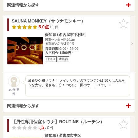
関連情報から探す
SAUNA MONKEY（サウナモンキー）
お気に入
りに追加
5.0点
/ 1 件
愛知県 / 名古屋市中村区
国際センター駅591m
名古屋駅から徒歩5分
営業時間 9:00～24:00
入浴料金 1,500円～
日帰り
水風呂
最新型令和サウナ！ メインサウナのマウンテンは 30人は入れそ
うな大箱、暑さも十分！ 20分に一回のオートロウリ…
40代 男
性
関連情報から探す
【男性専用個室サウナ】ROUTINE（ルーチン）
お気に入
りに追加
-点
/ 0 件
愛知県 / 名古屋市中区