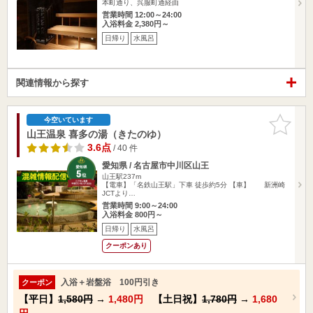
本町通り、呉服町通経由
営業時間 12:00～24:00
入浴料金 2,380円～
日帰り
水風呂
関連情報から探す
お気に入
今空いています
りに追加
山王温泉 喜多の湯（きたのゆ）
3.6点
/ 40 件
愛知県 / 名古屋市中川区山王
山王駅237m
【電車】「名鉄山王駅」下車 徒歩約5分 【車】 新洲崎
JCTより…
営業時間 9:00～24:00
入浴料金 800円～
日帰り
水風呂
クーポンあり
入浴＋岩盤浴 100円引き
クーポン
【平日】
1,580円
→
1,480円
【土日祝】
1,780円
→
1,680
円