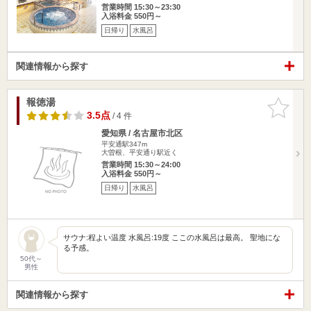
営業時間 15:30～23:30
入浴料金 550円～
日帰り
水風呂
関連情報から探す
報徳湯
お気に入
りに追加
3.5点
/ 4 件
愛知県 / 名古屋市北区
平安通駅347m
大曽根、平安通り駅近く
営業時間 15:30～24:00
入浴料金 550円～
日帰り
水風呂
サウナ:程よい温度 水風呂:19度 ここの水風呂は最高。 聖地にな
る予感。
50代～
男性
関連情報から探す