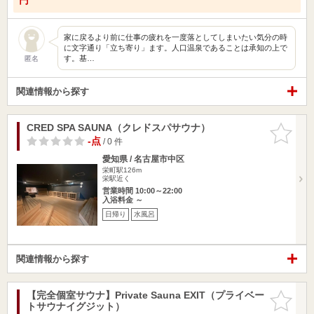
家に戻るより前に仕事の疲れを一度落としてしまいたい気分の時
に文字通り「立ち寄り」ます。人口温泉であることは承知の上で
す。基…
匿名
関連情報から探す
CRED SPA SAUNA（クレドスパサウナ）
お気に入
りに追加
-点
/ 0 件
愛知県 / 名古屋市中区
栄町駅126m
栄駅近く
営業時間 10:00～22:00
入浴料金 ～
日帰り
水風呂
関連情報から探す
【完全個室サウナ】Private Sauna EXIT（プライベー
お気に入
トサウナイグジット）
りに追加