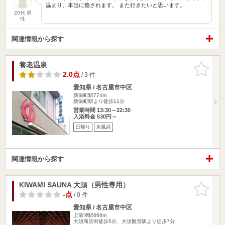
温まり、本当に癒されます。 また行きたいと思います。
20代 男
性
関連情報から探す
養老温泉
お気に入
りに追加
2.0点
/ 3 件
愛知県 / 名古屋市中区
新栄町駅774m
新栄町駅より徒歩11分
営業時間 13:30～22:30
入浴料金 530円～
日帰り
水風呂
関連情報から探す
KIWAMI SAUNA 大須（男性専用）
お気に入
りに追加
-点
/ 0 件
愛知県 / 名古屋市中区
上前津駅666m
大須商店街徒歩5分、大須観音駅より徒歩7分