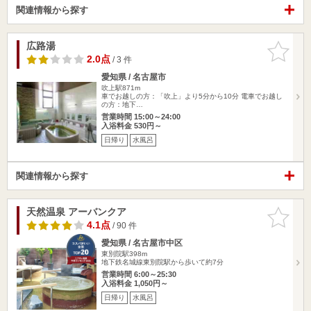
関連情報から探す
広路湯
お気に入
りに追加
2.0点
/ 3 件
愛知県 / 名古屋市
吹上駅871m
車でお越しの方：「吹上」より5分から10分 電車でお越し
の方：地下…
営業時間 15:00～24:00
入浴料金 530円～
日帰り
水風呂
関連情報から探す
天然温泉 アーバンクア
お気に入
りに追加
4.1点
/ 90 件
愛知県 / 名古屋市中区
東別院駅398m
地下鉄名城線東別院駅から歩いて約7分
営業時間 6:00～25:30
入浴料金 1,050円～
日帰り
水風呂