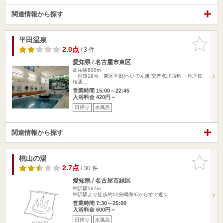
関連情報から探す
平田温泉
お気に入
りに追加
2.0点
/ 3 件
愛知県 / 名古屋市東区
高岳駅800m
・国道19号、東区平田(へいでん)町交差点北西角 ・地下鉄
桜通…
営業時間 15:00～22:45
入浴料金 420円～
日帰り
水風呂
関連情報から探す
桃山の湯
お気に入
りに追加
2.7点
/ 30 件
愛知県 / 名古屋市緑区
神沢駅567m
神沢駅より徒歩約11分鳴海ICからすぐ近く
営業時間 7:30～25:00
入浴料金 600円～
日帰り
水風呂