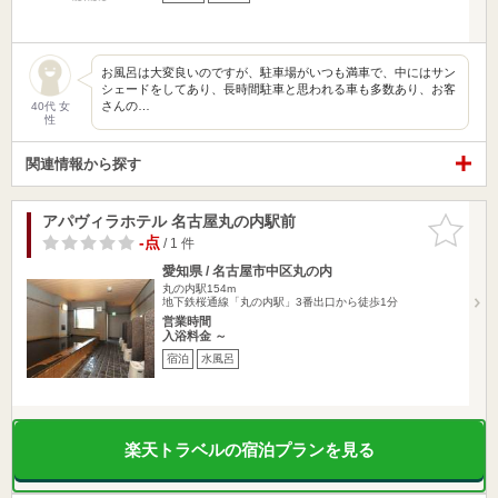
お風呂は大変良いのですが、駐車場がいつも満車で、中にはサン
シェードをしてあり、長時間駐車と思われる車も多数あり、お客
さんの…
40代 女
性
関連情報から探す
アパヴィラホテル 名古屋丸の内駅前
お気に入
りに追加
-点
/ 1 件
愛知県 / 名古屋市中区丸の内
丸の内駅154m
地下鉄桜通線「丸の内駅」3番出口から徒歩1分
営業時間
入浴料金 ～
宿泊
水風呂
楽天トラベルの宿泊プランを見る