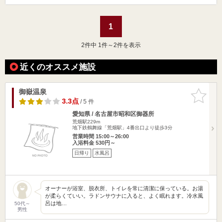
1
2
件中 1件～2件を表示
近くのオススメ施設
御嶽温泉
お気に入
りに追加
3.3点
/ 5 件
愛知県 / 名古屋市昭和区御器所
荒畑駅229m
地下鉄鶴舞線「荒畑駅」4番出口より徒歩3分
営業時間 15:00～26:00
入浴料金 530円～
日帰り
水風呂
オーナーが浴室、脱衣所、トイレを常に清潔に保っている。お湯
が柔らくていい。ラドンサウナに入ると、よく眠れます。冷水風
呂は地…
50代～
男性