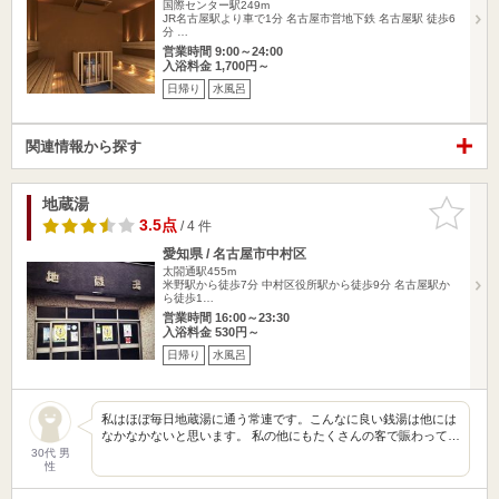
国際センター駅249m
JR名古屋駅より車で1分 名古屋市営地下鉄 名古屋駅 徒歩6
分 …
営業時間 9:00～24:00
入浴料金 1,700円～
日帰り
水風呂
関連情報から探す
地蔵湯
お気に入
りに追加
3.5点
/ 4 件
愛知県 / 名古屋市中村区
太閤通駅455m
米野駅から徒歩7分 中村区役所駅から徒歩9分 名古屋駅か
ら徒歩1…
営業時間 16:00～23:30
入浴料金 530円～
日帰り
水風呂
私はほぼ毎日地蔵湯に通う常連です。こんなに良い銭湯は他には
なかなかないと思います。 私の他にもたくさんの客で賑わって…
30代 男
性