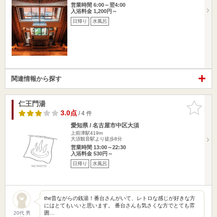
営業時間 6:00～翌4:00
入浴料金 1,200円～
日帰り
水風呂
関連情報から探す
仁王門湯
お気に入
りに追加
3.0点
/ 4 件
愛知県 / 名古屋市中区大須
上前津駅419m
大須観音駅より徒歩8分
営業時間 13:00～22:30
入浴料金 530円～
日帰り
水風呂
the昔ながらの銭湯！番台さんがいて、レトロな感じが好きな方
にはとてもいいと思います。 番台さんも気さくな方でとても雰
囲…
20代 男