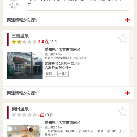
の…
～10代
男性
関連情報から探す
三吉温泉
お気に入
りに追加
2.0点
/ 3 件
愛知県 / 名古屋市南区
柴田駅398m
名鉄常滑線柴田駅より徒歩6分
営業時間 15:00～21:45
入浴料金 550円～
日帰り
水風呂
関連情報から探す
柴田温泉
お気に入
りに追加
-点
/ 0 件
愛知県 / 名古屋市南区
柴田駅359m
・名古屋高速「船見IC」より約５分 ・名鉄「柴田駅」より
徒歩５分