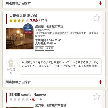
関連情報から探す
大曽根温泉 湯の城
お気に入
りに追加
3.8点
/ 37 件
愛知県 / 名古屋市東区
大曽根駅375m
JR大曽根駅南口より徒歩約5分 JR大曽根駅北口・地下鉄名
城線大曽…
営業時間 6:00～25:00
入浴料金 800円～
日帰り
水風呂
私は実はココを知るまでは銭湯に入ってゆっくりする事が出来な
い人でした。 ココを知り、仕事上介護福祉士である医療従事者…
40代 男
性
関連情報から探す
SENSE sauna -Nagoya-
お気に入
りに追加
-点
/ 0 件
愛知県 / 名古屋市中村区