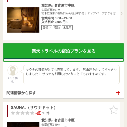
愛知県 / 名古屋市中区
矢場町駅407m
地下鉄栄駅8番出口から徒歩約5分ナディアパークすぐそば
営業時間 0:00～24:00
入浴料金 2,000円～
日帰り
宿泊
水風呂
楽天トラベルの宿泊プランを見る
サウナの種類がとても充実しています。 沢山汗をかいてすっきり
しました！ サウナを利用したい方にとてもおすすめです。
20代 男
性
関連情報から探す
SAUNA.（サウナドット）
お気に入
りに追加
-点
/ 0 件
愛知県 / 名古屋市中区
矢場町駅549m