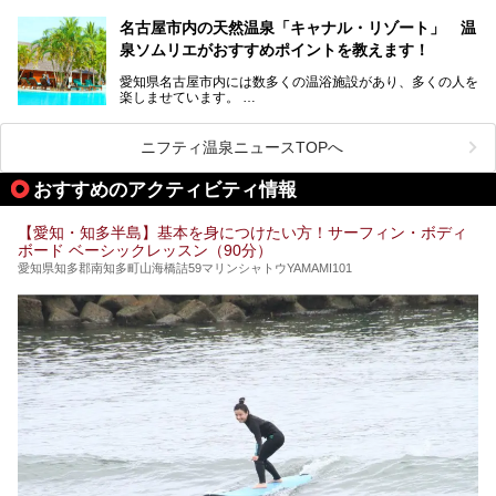
ューアルオープンします。
名古屋市内の天然温泉「キャナル・リゾート」 温
天然ラドン温泉が堪能できるお風呂や、新設・改装された客
泉ソムリエがおすすめポイントを教えます！
室、地元の食材と温泉水で作られたお料理……。
新しくなった「猿投温泉 癒しの宿 金泉閣」の魅力を丸ごと
愛知県名古屋市内には数多くの温浴施設があり、多くの人を
ご紹介します。
楽しませています。
その中でも今回は「キャナル・リゾート」について、温泉ソ
ムリエの目線で紹介していきます！
ニフティ温泉ニュースTOPへ
名古屋市内にはスーパー銭湯や日帰り温泉が多く、「どこに
行こうかな？」と悩んでしまう方も多いと思います。
おすすめのアクティビティ情報
ぜひこの記事を参考にして「キャナル・リゾート」に出かけ
てみるのはいかがでしょうか？
【愛知・知多半島】基本を身につけたい方！サーフィン・ボディ
ボード ベーシックレッスン（90分）
愛知県知多郡南知多町山海橋詰59マリンシャトウYAMAMI101