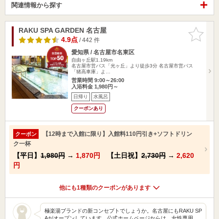
関連情報から探す
RAKU SPA GARDEN 名古屋
お気に入
りに追加
4.9点
/ 442 件
愛知県 / 名古屋市名東区
自由ヶ丘駅1.19km
名古屋市営バス「光ヶ丘」より徒歩3分 名古屋市営バス
「猪高車庫」よ…
営業時間 9:00～26:00
入浴料金 1,980円～
日帰り
水風呂
クーポンあり
【12時まで入館に限り】入館料110円引き+ソフトドリン
クーポン
ク一杯
【平日】
1,980円
→
1,870円
【土日祝】
2,730円
→
2,620
円
他にも1種類のクーポンがあります
極楽湯ブランドの新コンセプトでしょうか。名古屋にもRAKU SP
Aがオープンしています。公式ホームページからは、女性専用