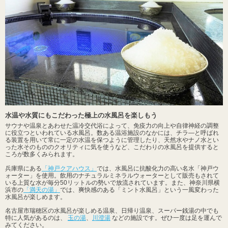
水温や水質にもこだわった極上の水風呂を楽しもう
サウナや温泉とあわせた温冷交代浴によって、免疫力の向上や自律神経の調整
に役立つといわれている水風呂。数ある温浴施設のなかには、チラ―と呼ばれ
る装置を用いて常に一定の水温を保つように管理したり、天然水やナノ水とい
った水そのもののクオリティに気を使うなど、こだわりの水風呂を提供すると
ころが数多くみられます。
兵庫県にある
「神戸クアハウス」
では、水風呂に抗酸化力の高い名水「神戸ウ
ォーター」を使用。飲用のナチュラルミネラルウォーターとして販売もされて
いる上質な水が毎分50リットルの勢いで放流されています。また、神奈川県横
浜市の
「満天の湯」
では、爽快感のある「ミント水風呂」という一風変わった
水風呂が楽しめます。
名古屋市瑞穂区の水風呂が楽しめる温泉、日帰り温泉、スーパー銭湯の中でも
特に人気があるのは、
玉の湯
、
川澄湯
などの施設です。ぜひ一度は足を運んで
みてください。