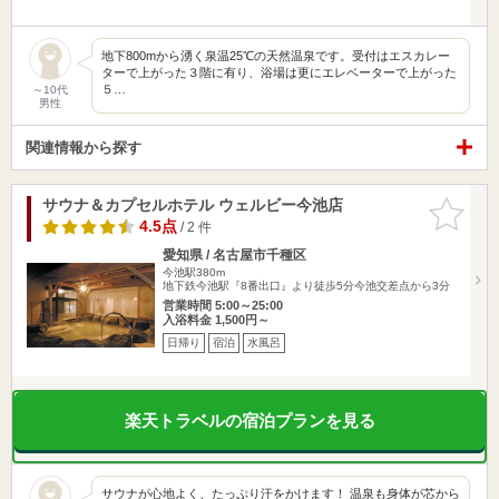
地下800mから湧く泉温25℃の天然温泉です。受付はエスカレー
ターで上がった３階に有り、浴場は更にエレベーターで上がった
５…
～10代
男性
関連情報から探す
サウナ＆カプセルホテル ウェルビー今池店
お気に入
りに追加
4.5点
/ 2 件
愛知県 / 名古屋市千種区
今池駅380m
地下鉄今池駅『8番出口』より徒歩5分今池交差点から3分
営業時間 5:00～25:00
入浴料金 1,500円～
日帰り
宿泊
水風呂
楽天トラベルの宿泊プランを見る
サウナが心地よく、たっぷり汗をかけます！ 温泉も身体が芯から