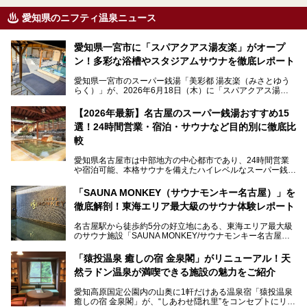
愛知県のニフティ温泉ニュース
愛知県一宮市に「スパアクアス湯友楽」がオープ
ン！多彩な浴槽やスタジアムサウナを徹底レポート
愛知県一宮市のスーパー銭湯「美彩都 湯友楽（みさとゆう
らく）」が、2026年6月18日（木）に「スパアクアス湯友
楽」としてリニューアルオープン！
【2026年最新】名古屋のスーパー銭湯おすすめ15
この地で30年にわたり愛され続けてきた施設だからこそ、
選！24時間営業・宿泊・サウナなど目的別に徹底比
地元住民をはじめオープンを待ちわびている人も多いのでは
ないでしょうか。
較
老朽化した設備の補修を機に、2年前からじっくり構想を練
ってきたというだけあって、館内の充実度は想像以上。
愛知県名古屋市は中部地方の中心都市であり、24時間営業
以前の4倍に拡張したという露天エリアや10の浴槽、40人収
や宿泊可能、本格サウナを備えたハイレベルなスーパー銭湯
容の巨大なスタジアムサウナに、岩盤浴やリラクゼーション
が密集する激戦区です。
までまるごと楽しめる施設に生まれ変わりました。
「SAUNA MONKEY（サウナモンキー名古屋）」を
そのため、「日々の仕事の疲れを心身ともにリセットした
今回は、全面リニューアルして新しくなった「スパアクアス
徹底解剖！東海エリア最大級のサウナ体験レポート
い」「休日に時間を忘れて1日中ダラダラ過ごしたい」「コ
湯友楽」に一足早くお邪魔して取材してきました！
スパ良く非日常の極上体験を味わいたい」人向けの施設が多
名古屋駅から徒歩約5分の好立地にある、東海エリア最大級
くある点が魅力です！
のサウナ施設「SAUNA MONKEY/サウナモンキー名古屋」
をご存じですか？
今回は、名古屋市でおすすめのスーパー銭湯を紹介します。
「名古屋駅周辺ってサウナが少ないよね」という声をよく耳
お好みの温泉施設を見つけて楽しんでくださいね。
「猿投温泉 癒しの宿 金泉閣」がリニューアル！天
にするだけあり、アクセスの良さにも胸が高鳴ります。
然ラドン温泉が満喫できる施設の魅力をご紹介
今回は普段は男性専用となっているパブリックサウナが、女
性専用で公開される『レディースデー』が開催されたので、
愛知高原国定公園内の山奥に1軒だけある温泉宿「猿投温泉
さっそく取材してきました！
癒しの宿 金泉閣」が、“しあわせ隠れ里”をコンセプトにリニ