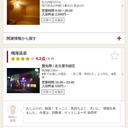
丸の内駅157m
地下鉄丸の内駅 1番出口 徒歩1分
営業時間 6:00～26:00
入浴料金 2,500円～
日帰り
水風呂
関連情報から探す
鳴海温泉
お気に入
りに追加
4.2点
/ 6 件
愛知県 / 名古屋市緑区
鳴海駅138m
■車でお越しの場合 ・名二環「有松I.C.」より5分。 ■電
車…
営業時間 16:00～23:00
入浴料金 530円～
日帰り
水風呂
久しぶりの、銭湯！ すっごく、気持ちよく、大いに、 堪能出来
ました。 今度は、回数券、ゲットしまーす 😃😍💯
50代～
女性