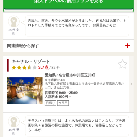
楽天トラベルの宿泊プランを見る
内風呂、露天、サウナ水風呂がありました。 内風呂は温泉で、ト
ロトロした手触りでとても良かったです。 お風呂あがりは…
30代 女
性
関連情報から探す
キャナル・リゾート
お気に入
りに追加
3.7点
/ 82 件
愛知県 / 名古屋市中川区玉川町
東海通駅964m
地下鉄六番町駅３番出口より徒歩十数分名古屋高速六番北
出口、または六番…
営業時間 9:00～25:00
入浴料金 900円～
日帰り
水風呂
テラスパ（岩盤浴）は、よくある他の施設とはことなり、プチ漫
画喫茶＋岩盤浴の様な施設で、休憩場でも、岩盤浴しながらで
も、本が…
40代 男
性