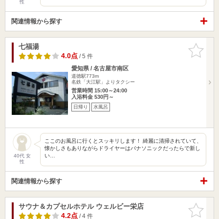
性
関連情報から探す
七福湯
お気に入
りに追加
4.0点
/ 5 件
愛知県 / 名古屋市南区
道徳駅773m
名鉄「大江駅」よりタクシー
営業時間 15:00～24:00
入浴料金 530円～
日帰り
水風呂
ここのお風呂に行くとスッキリします！ 綺麗に清掃されていて、
懐かしさもありながらドライヤーはパナソニックだったらで新し
い…
40代 女
性
関連情報から探す
サウナ＆カプセルホテル ウェルビー栄店
お気に入
りに追加
4.2点
/ 4 件