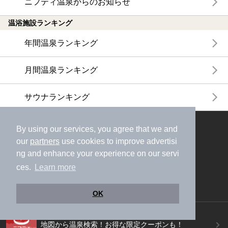
ニフティ温泉からのお知らせ
温浴施設ランキング
年間温泉ランキング
月間温泉ランキング
サウナランキング
ニフティ温泉公式アカウントをフォローして
By using our services, you agree that we and
おトク情報やクーポン情報を受け取ろう
our
partners
use cookies to improve advertisi
ng and enhance your experience on our servi
ces.
Learn more
OK
ニフティ温泉アプリ
地図から温泉検索！お得な限定クーポンも！