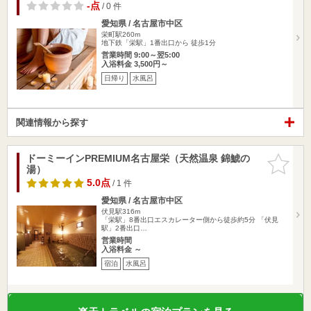
-点
/ 0 件
愛知県 / 名古屋市中区
栄町駅260m
地下鉄「栄駅」1番出口から 徒歩1分
営業時間 9:00～翌5:00
入浴料金 3,500円～
日帰り
水風呂
関連情報から探す
ドーミーインPREMIUM名古屋栄（天然温泉 錦鯱の
お気に入
湯）
りに追加
5.0点
/ 1 件
愛知県 / 名古屋市中区
伏見駅316m
「栄駅」8番出口エスカレーター側から徒歩約5分 「伏見
駅」2番出口…
営業時間
入浴料金 ～
宿泊
水風呂