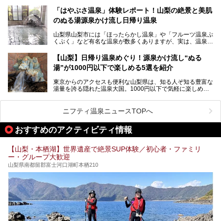
「ホテル昭和」へ宿泊します。この価格帯のビジネスホテル
なかなか体験できない、湯治体験が日帰りでできる温浴施設
では循環濾過の沸かし湯が一般的ですが、ここは本物の極上
「はやぶさ温泉」体験レポート！山梨の絶景と美肌
が山梨にあります。
温泉。まさに価格破壊と言えるクオリティです。
のぬる湯源泉かけ流し日帰り温泉
家族みんなで楽しめる、山梨県の「竜王ラドン温泉 湯～と
今回は筆者自ら宿泊し、「ホテル昭和」の温泉をはじめ、客
山梨県山梨市には「ほったらかし温泉」や「フルーツ温泉ぷ
ぴあ」の魅力をご紹介します。
室や無料朝食などをご紹介。温泉通が口を揃えて絶賛する神
くぷく」など有名な温泉が数多くありますが、実は、温泉マ
コスパ宿の全貌を徹底解説します！
ニアがわざわざ遠方から足を運ぶ極上の日帰り温泉もあるん
───
です。今回紹介する「はやぶさ温泉」も、そのひとつ。温泉
提供元：株式会社湯ーとぴあ【PR】
【山梨】日帰り温泉めぐり！源泉かけ流し“ぬる
はもちろん、絶景や地元食材を活かしたグルメも堪能できま
この記事は株式会社湯ーとぴあのPRレポート記事です。
湯”が1000円以下で楽しめる5選を紹介
す。
「はやぶさ温泉」が多くの人を惹きつける理由を詳しく解説
東京からのアクセスも便利な山梨県は、知る人ぞ知る豊富な
します。
湯量を誇る隠れた温泉大国。1000円以下で気軽に楽しめ
る、極上の源泉かけ流し日帰り温泉が点在しています。しか
も、これからの季節に嬉しい、じんわりと体の芯まで温ま
る“ぬる湯”が豊富なのも魅力。今回は、湯質も抜群で心ゆく
ニフティ温泉ニュースTOPへ
までリラックスできる山梨のお得な日帰り温泉を、実際体験
した感想と共に紹介します。
おすすめのアクティビティ情報
※ぬる湯とは35℃～39℃程度の体温に近いぬるめ温泉のこ
とです。
【山梨・本栖湖】世界遺産で絶景SUP体験／初心者・ファミリ
ー・グループ大歓迎
山梨県南都留郡富士河口湖町本栖210