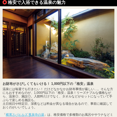
格安で入浴できる温泉の魅力
お財布がさびしくてもいける！ 1,000円以下の「格安」温泉
温泉には毎週でも行きたい！ だけどなかなかお財布事情が厳しい…。そんな方
にもおすすめなのが、1,000円以下の「格安」温泉！リーズナブルな価格なが
ら、温泉◎、施設◎。入館料だけでなく、タオルなどがセットになっていて手
ぶらで楽しめる施設も。
土日祝日や特定日、深夜などは料金が異なる場合があるので、事前に確認して
おくのがいいでしょう。
「
横濱スパヒルズ 竜泉寺の湯
」は、格安価格で多種類のお風呂やサウナなどミ