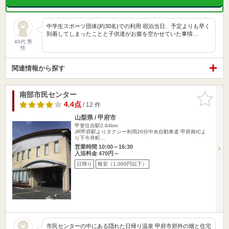
中学生スポーツ団体(約30名)での利用 宿泊当日、予定よりも早く
到着してしまったことと子供達がお腹を空かせていた事情…
40代 男
性
関連情報から探す
南部市民センター
お気に入
りに追加
4.4点
/ 12 件
山梨県 / 甲府市
甲斐住吉駅2.64km
JR甲府駅よりタクシー利用20分中央自動車道 甲府南ICよ
り下今井町…
営業時間 10:00～16:30
入浴料金 470円～
日帰り
格安（1,000円以下）
市民センターの中にある隠れた日帰り温泉 甲府市郊外の畑と住宅