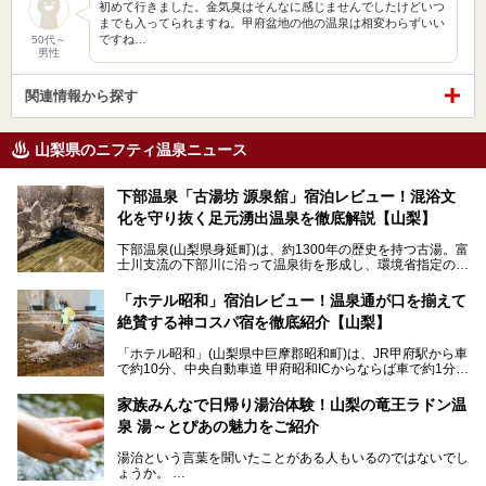
初めて行きました。金気臭はそんなに感じませんでしたけどいつ
までも入ってられますね。甲府盆地の他の温泉は相変わらずいい
ですね…
50代～
男性
関連情報から探す
山梨県のニフティ温泉ニュース
下部温泉「古湯坊 源泉舘」宿泊レビュー！混浴文
化を守り抜く足元湧出温泉を徹底解説【山梨】
下部温泉(山梨県身延町)は、約1300年の歴史を持つ古湯。富
士川支流の下部川に沿って温泉街を形成し、環境省指定の国
民保養温泉地でもあります。
中でも「古湯坊 源泉舘」は、戦国時代に武田信玄公も療養
「ホテル昭和」宿泊レビュー！温泉通が口を揃えて
したと伝えられる名湯の宿。最大の特徴は、令和の現代にお
絶賛する神コスパ宿を徹底紹介【山梨】
いても混浴文化が守られ、老若男女の分け隔て一切無く温泉
入浴を楽しめる点。全国的に混浴温泉は年々少しずつ減少傾
「ホテル昭和」(山梨県中巨摩郡昭和町)は、JR甲府駅から車
向にありますが、「古湯坊 源泉舘」では本来あるべき混浴
で約10分、中央自動車道 甲府昭和ICからならば車で約1分の
の姿が保たれている点に注目すべきでしょう。
場所にあるビジネスホテル。2名1室で1名あたり4,000円台
から、一人泊でも6,000円台から宿泊可能です。
今回は足元湧出の混浴温泉である「かくし湯大岩風呂」をは
家族みんなで日帰り湯治体験！山梨の竜王ラドン温
じめ、湯治棟である「別館神泉」を中心に「古湯坊 源泉
泉 湯～とぴあの魅力をご紹介
しかし、最大の魅力は“温泉そのもの”でしょう。自家源泉を
舘」の全貌を徹底紹介します。
所有し、豪快に源泉かけ流しで提供。泡付きのある重曹泉系
湯治という言葉を聞いたことがある人もいるのではないでし
統の単純温泉は、入浴すると実にサッパリ爽快。日帰り入浴
ょうか。
不可なこともあり、全国の温泉ファンがこの温泉を求めて