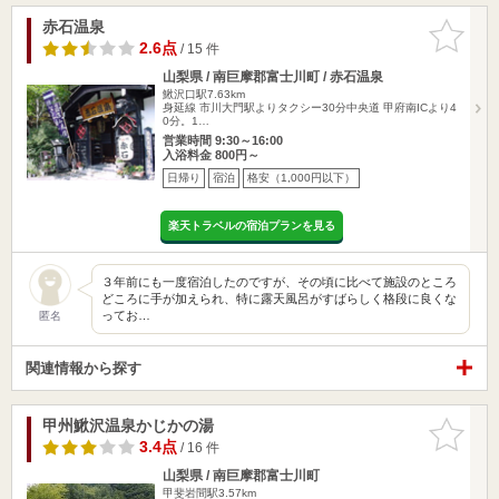
赤石温泉
お気に入
りに追加
2.6点
/ 15 件
山梨県 / 南巨摩郡富士川町 / 赤石温泉
鰍沢口駅7.63km
身延線 市川大門駅よりタクシー30分中央道 甲府南ICより4
0分。1…
営業時間 9:30～16:00
入浴料金 800円～
日帰り
宿泊
格安（1,000円以下）
楽天トラベルの宿泊プランを見る
３年前にも一度宿泊したのですが、その頃に比べて施設のところ
どころに手が加えられ、特に露天風呂がすばらしく格段に良くな
ってお…
匿名
関連情報から探す
甲州鰍沢温泉かじかの湯
お気に入
りに追加
3.4点
/ 16 件
山梨県 / 南巨摩郡富士川町
甲斐岩間駅3.57km