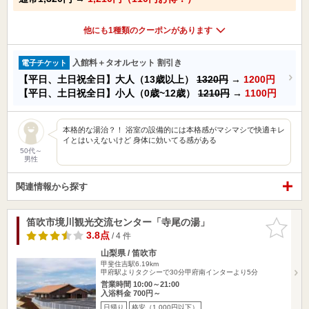
他にも1種類のクーポンがあります
入館料＋タオルセット 割引き
電子チケット
【平日、土日祝全日】大人（13歳以上）
1320円
→
1200円
【平日、土日祝全日】小人（0歳~12歳）
1210円
→
1100円
本格的な湯治？！ 浴室の設備的には本格感がマシマシで快適キレ
イとはいえないけど 身体に効いてる感がある
50代～
男性
関連情報から探す
笛吹市境川観光交流センター「寺尾の湯」
お気に入
りに追加
3.8点
/ 4 件
山梨県 / 笛吹市
甲斐住吉駅6.19km
甲府駅よりタクシーで30分甲府南インターより5分
営業時間 10:00～21:00
入浴料金 700円～
日帰り
格安（1,000円以下）