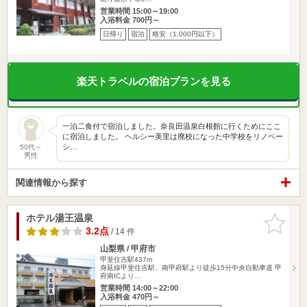
営業時間 15:00～19:00
入浴料金 700円～
日帰り
宿泊
格安（1,000円以下）
楽天トラベルの宿泊プランを見る
一泊二食付で宿泊しました。奈良田温泉白根館に行くためにここ
に宿泊しました。 ヘルシー美里は廃校になった中学校をリノベー
シ…
50代～
男性
関連情報から探す
ホテル湯王温泉
お気に入
りに追加
3.2点
/ 14 件
山梨県 / 甲府市
甲斐住吉駅437m
身延線甲斐住吉駅、南甲府駅より徒歩15分中央自動車道 甲
府南ICより…
営業時間 14:00～22:00
入浴料金 470円～