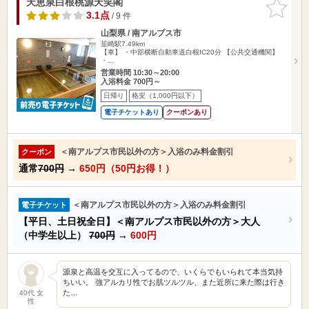
天恵泉白根桃源天笑閣
お気に入
りに追加
3.1点
/ 9 件
山梨県 / 南アルプス市
韮崎駅7.49km
【車】 ・中部横断自動車道白根IC20分 【公共交通機関】
・…
営業時間 10:30～20:00
入浴料金 700円～
日帰り
格安（1,000円以下）
電子チケットあり
クーポンあり
＜南アルプス市民以外の方＞入浴のみ料金割引
クーポン
通常
700円
→
650円（50円お得！）
＜南アルプス市民以外の方＞入浴のみ料金割引
電子チケット
【平日、土日祝全日】＜南アルプス市民以外の方＞大人
（中学生以上）
700円
→
600円
源泉と高温を交互に入ってるので、いくらでもいられて本当気持
ちいい。 強アルカリ性でお肌ツルツル、また近所に来た際は行き
た…
40代 女
性