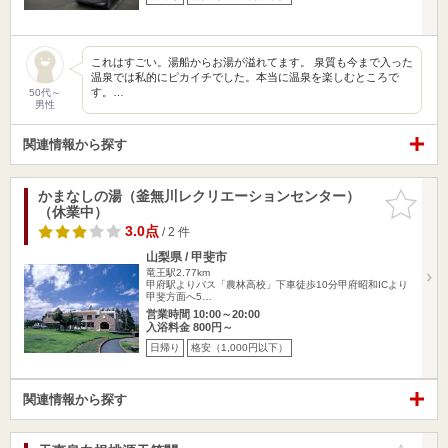
これはすごい。湯船からお湯が溢れてます。 泉質も今まで入った
温泉では私的にピカイチでした。本当に温泉を楽しむところで
す。…
50代～
男性
関連情報から探す
かまなしの湯（釜無川レクリエーションセンター）
お気に入
（休業中）
りに追加
3.0点
/ 2 件
山梨県 / 甲斐市
竜王駅2.77km
甲府駅よりバス「農林高校」下車徒歩10分甲府昭和ICより
甲斐方面へ5…
営業時間 10:00～20:00
入浴料金 800円～
日帰り
格安（1,000円以下）
関連情報から探す