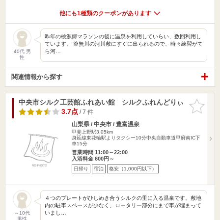
他にも1種類のクーポンがあります
昨年の桃源郷マラソンの後に温泉を利用していらい、数回利用し
ています。 釜無川の河川敷にすぐに出られるので、時々練習がて
ら河…
40代 男
性
関連情報から探す
中央市シルク工芸館ふれあい館 シルクふれんどりぃ
お気に入
りに追加
3.7点
/ 7 件
山梨県 / 中央市 / 豊富温泉
甲斐上野駅3.05km
身延線東花輪駅よりタクシー10分中央自動車道甲府南IC下
車15分
営業時間 11:00～22:00
入浴料金 600円～
日帰り
宿泊
格安（1,000円以下）
４つのプレートがひしめき合うシルクの里に入る温泉です。敷地
内の駐車スペースが少なく、ロータリー部分にまで車が埋まって
いまし…
～10代
男性