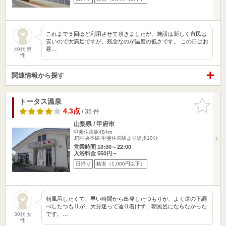
これまで５回ほど利用させて頂きましたが、施設は新しく市民は
安いので大満足ですが、残念なのが温度の低さです。 この日はお
昼…
40代 男
性
関連情報から探す
トータス温泉
お気に入
りに追加
4.3点
/ 35 件
山梨県 / 甲府市
甲斐住吉駅484m
JR中央本線 甲斐住吉駅より徒歩10分
営業時間 10:00～22:00
入浴料金 550円～
日帰り
格安（1,000円以下）
朝風呂したくて、早い時間から出発したつもりが、よく道の下調
べしたつもりが、大分迷って辿り着けず、朝風呂にならなかった
です。…
30代 女
性