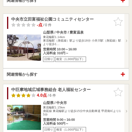
関連情報から探す
中央市立田富福祉公園コミュニティセンター
お気に入
りに追加
-点
/ 0 件
山梨県 / 中央市 / 豊富温泉
東花輪駅1.14km
東花輪駅（身延線）駅より徒歩18分 小井川駅（身延線）駅
より徒歩1…
営業時間 10:00～16:00
入浴料金 310円～
日帰り
格安（1,000円以下）
関連情報から探す
中巨摩地域広域事務組合 老人福祉センター
お気に入
りに追加
4.0点
/ 6 件
山梨県 / 中央市
東花輪駅1.15km
身延線 東花輪駅より徒歩15分中央自動車道 甲府南ICより1
5分
営業時間 9:00～16:00
入浴料金 500円～
日帰り
格安（1,000円以下）