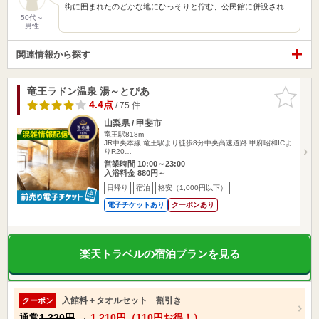
街に囲まれたのどかな地にひっそりと佇む、公民館に併設され…
50代～
男性
関連情報から探す
竜王ラドン温泉 湯～とぴあ
お気に入
りに追加
4.4点
/ 75 件
山梨県 / 甲斐市
竜王駅818m
JR中央本線 竜王駅より徒歩8分中央高速道路 甲府昭和ICよ
りR20…
営業時間 10:00～23:00
入浴料金 880円～
日帰り
宿泊
格安（1,000円以下）
電子チケットあり
クーポンあり
楽天トラベルの宿泊プランを見る
入館料＋タオルセット 割引き
クーポン
通常
1,320円
→
1,210円（110円お得！）