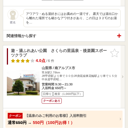
アワアワ・ぬる湯好きにはお薦めの一湯です。 露天では湯出口か
ら離れた場所でも確かなアワ付きがあり、この日は３２℃のお湯
を…
匿名
関連情報から探す
遊・湯ふれあい公園 さくらの里温泉・後楽園スポー
お気に入
ツクラブ
りに追加
4.0点
/ 6 件
山梨県 / 南アルプス市
常永駅2.78km
JR甲府駅より車で３０分JR身延線東花輪駅より車で１５分
中央道甲府昭…
営業時間 9:30～21:30
入浴料金 650円～
日帰り
格安（1,000円以下）
クーポンあり
【温泉のみご利用のお客様】入浴料割引
クーポン
通常
650円
→
550円（100円お得！）