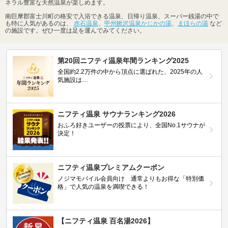
ネラル豊富な天然温泉が楽しめます。
南巨摩郡富士川町の格安で入浴できる温泉、日帰り温泉、スーパー銭湯の中で
も特に人気があるのは、
赤石温泉
、
甲州鰍沢温泉かじかの湯
、
まほらの湯
など
の施設です。ぜひ一度は足を運んでみてください。
第20回ニフティ温泉年間ランキング2025
全国約2.2万件の中から頂点に選ばれた、2025年の人
気施設は…
ニフティ温泉 サウナランキング2026
おふろ好きユーザーの投票により、全国No.1サウナが
決定！
ニフティ温泉プレミアムクーポン
ノジマモバイル会員向け 通常よりもお得な「特別価
格」で人気の温泉を満喫できる！
【ニフティ温泉 百名湯2026】