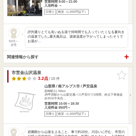
営業時間 9:00～21:00
入浴料金 ～
日帰り
格安（1,000円以下）
評判通りとても良いぬる湯で何時間でも入っていたくなる夏向き
の温泉でした｡露天風呂は、源泉温度が下がってしまったそうで
お湯が…
50代～
女性
関連情報から探す
市営金山沢温泉
お気に入
りに追加
3.2点
/ 10 件
山梨県 / 南アルプス市 / 芦安温泉
韮崎駅11.39km
JR甲府駅から山梨交通バス芦安行で1時間、終点下車後徒
歩30分中央自…
営業時間 10:00～18:30
入浴料金 850円～
日帰り
格安（1,000円以下）
岩園館から山道を上ること、車で約10分。川沿いに佇む、市営の