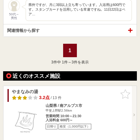
県外ですが、月に3回以上立ち寄っています。入浴用は600円で
す。スタンプカードを活用している常連ですね。11日22日はペ
ア…
50代～
男性
関連情報から探す
1
3
件中 1件～3件を表示
近くのオススメ施設
やまなみの湯
お気に入
りに追加
3.2点
/ 13 件
山梨県 / 南アルプス市
甲斐上野駅2.56km
営業時間 10:00～21:30
入浴料金 600円～
日帰り
格安（1,000円以下）