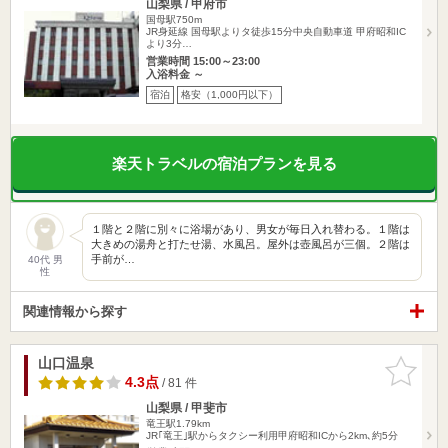
山梨県 / 甲府市
国母駅750m
JR身延線 国母駅よりタ徒歩15分中央自動車道 甲府昭和IC
より3分…
営業時間 15:00～23:00
入浴料金 ～
宿泊
格安（1,000円以下）
楽天トラベルの宿泊プランを見る
１階と２階に別々に浴場があり、男女が毎日入れ替わる。１階は
大きめの湯舟と打たせ湯、水風呂。屋外は壺風呂が三個。２階は
手前が…
40代 男
性
関連情報から探す
山口温泉
お気に入
りに追加
4.3点
/ 81 件
山梨県 / 甲斐市
竜王駅1.79km
JR｢竜王｣駅からタクシー利用甲府昭和ICから2km､約5分