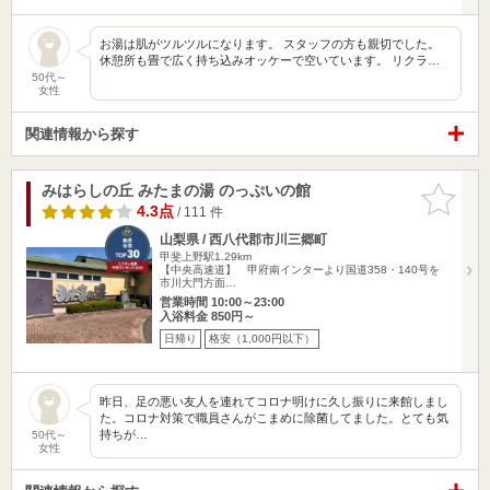
お湯は肌がツルツルになります。 スタッフの方も親切でした。
休憩所も畳で広く持ち込みオッケーで空いています。 リクラ…
50代～
女性
関連情報から探す
みはらしの丘 みたまの湯 のっぷいの館
お気に入
りに追加
4.3点
/ 111 件
山梨県 / 西八代郡市川三郷町
甲斐上野駅1.29km
【中央高速道】 甲府南インターより国道358・140号を
市川大門方面…
営業時間 10:00～23:00
入浴料金 850円～
日帰り
格安（1,000円以下）
昨日、足の悪い友人を連れてコロナ明けに久し振りに来館しまし
た。コロナ対策で職員さんがこまめに除菌してました。とても気
持ちが…
50代～
女性