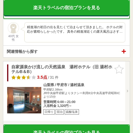
楽天トラベルの宿泊プランを見る
精進湖の初日の出を見たくて泊まらせて頂きました。 ホテルの対
応が素晴らしかったです。 真冬の精進湖近くの露天風呂はさす…
40代 女
性
関連情報から探す
自家源泉かけ流しの天然温泉 湯村ホテル（旧 湯村ホ
お気に入
テルB＆B）
りに追加
3.5点
/ 31 件
山梨県 / 甲府市 / 湯村温泉
甲府駅2.38km
JR中央線甲府駅よりタクシー利用8分中央高速甲府昭和IC
より15分
営業時間 6:00～21:00
入浴料金 1,320円～
日帰り
宿泊
硫酸塩泉
楽天トラベルの宿泊プランを見る