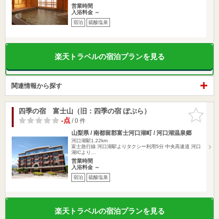
営業時間
入浴料金 ～
宿泊
硫酸塩泉
楽天トラベルの宿泊プランを見る
関連情報から探す
四季の宿 富士山（旧：四季の宿 ぽぷら）
お気に入
りに追加
-点
/ 0 件
山梨県 / 南都留郡富士河口湖町 / 河口湖温泉郷
河口湖駅1.22km
富士急行線 河口湖駅よりタクシー利用5分 中央高速道 河口
湖ICより…
営業時間
入浴料金 ～
宿泊
硫酸塩泉
楽天トラベルの宿泊プランを見る