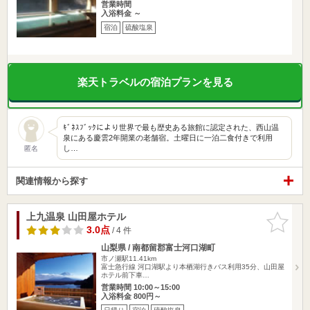
営業時間
入浴料金 ～
宿泊
硫酸塩泉
楽天トラベルの宿泊プランを見る
ｷﾞﾈｽﾌﾞｯｸにより世界で最も歴史ある旅館に認定された、西山温
泉にある慶雲2年開業の老舗宿。土曜日に一泊二食付きで利用
し…
匿名
関連情報から探す
上九温泉 山田屋ホテル
お気に入
りに追加
3.0点
/ 4 件
山梨県 / 南都留郡富士河口湖町
市ノ瀬駅11.41km
富士急行線 河口湖駅より本栖湖行きバス利用35分、山田屋
ホテル前下車…
営業時間 10:00～15:00
入浴料金 800円～