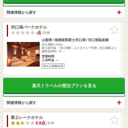
関連情報から探す
河口湖パークホテル
お気に入
りに追加
-点
/ 0 件
山梨県 / 南都留郡富士河口湖 / 河口湖温泉郷
河口湖駅1.01km
富士急行線 「河口湖駅」よりタクシー利用（河口湖駅より
無料送迎有）中…
営業時間
入浴料金 ～
宿泊
硫酸塩泉
楽天トラベルの宿泊プランを見る
関連情報から探す
富士レークホテル
お気に入
りに追加
2.8点
/ 6 件