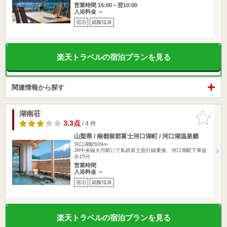
営業時間 15:00～翌10:00
入浴料金 ～
宿泊
硫酸塩泉
楽天トラベルの宿泊プランを見る
関連情報から探す
湖南荘
お気に入
りに追加
3.3点
/ 4 件
山梨県 / 南都留郡富士河口湖町 / 河口湖温泉郷
河口湖駅609m
JR中央線大月駅にて私鉄富士急行線乗換 河口湖駅下車徒
歩15分
営業時間
入浴料金 ～
宿泊
硫酸塩泉
楽天トラベルの宿泊プランを見る