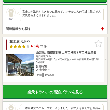
富士山が温泉からきれいに見れて、ホテルの人の応対も親切で大
変気持ちよく泊まれました。
匿名
関連情報から探す
花水庭おおや
お気に入
りに追加
4.0点
/ 2 件
山梨県 / 南都留郡富士河口湖町 / 河口湖温泉郷
河口湖駅598m
河口湖駅─徒歩10分─花水庭おおや中央自動車道─河口湖I.
C─国道1…
営業時間
入浴料金 ～
宿泊
硫酸塩泉
楽天トラベルの宿泊プランを見る
一昨年男女のグループで一泊しました。宿の人も親切でお風呂か