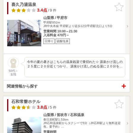
喜久乃湯温泉
お気に入
りに追加
3.4点
/ 9 件
山梨県 / 甲府市
甲府駅852m
JR中央本線 甲府駅より徒歩12分甲府駅北口より5分
営業時間 10:00～21:30
入浴料金 470円～
日帰り
硫酸塩泉
今年の夏の暑さはこちらの温泉銭湯で乗切れた☆ 源泉かけ流しの
２５度に２０分近くつかり、 源泉かけ流しのぬる湯に２０分を…
50代～
女性
関連情報から探す
石和常磐ホテル
お気に入
りに追加
3.8点
/ 5 件
山梨県 / 笛吹市 / 石和温泉
春日居町駅1.53km
JR石和温泉駅からタクシーで5分（JR石和駅より無料送迎
有。要予約）…
営業時間