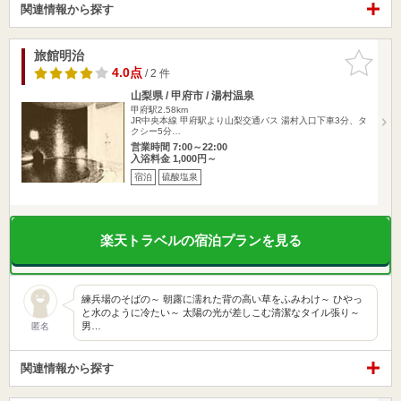
関連情報から探す
旅館明治
お気に入
りに追加
4.0点
/ 2 件
山梨県 / 甲府市 / 湯村温泉
甲府駅2.58km
JR中央本線 甲府駅より山梨交通バス 湯村入口下車3分、タ
クシー5分…
営業時間 7:00～22:00
入浴料金 1,000円～
宿泊
硫酸塩泉
楽天トラベルの宿泊プランを見る
練兵場のそばの～ 朝露に濡れた背の高い草をふみわけ～ ひやっ
と水のように冷たい～ 太陽の光が差しこむ清潔なタイル張り～
男…
匿名
関連情報から探す