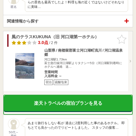
らの景色も最高でしたよ！料理も海の近くではないけどそれなり
に美味…
匿名
関連情報から探す
風のテラスKUKUNA（旧 河口湖第一ホテル）
お気に入
りに追加
3.0点
/ 2 件
山梨県 / 南都留郡富士河口湖町浅川 / 河口湖温泉
郷
河口湖駅1.73km
富士急行線河口湖駅よりタクシー5分（河口湖駅到着時に
ホテルへ連絡 送…
営業時間
入浴料金 ～
宿泊
硫酸塩泉
楽天トラベルの宿泊プランを見る
あまり旅行をしない私が 過去に2度利用した事のあるホテル。 即
ちとても良かったのでリピートしました。 スタッフの接客…
50代～
男性