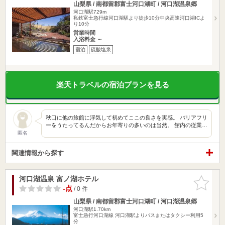
山梨県 / 南都留郡富士河口湖町 / 河口湖温泉郷
河口湖駅729m
私鉄富士急行線河口湖駅より徒歩10分中央高速河口湖ICよ
り10分
営業時間
入浴料金 ～
宿泊
硫酸塩泉
楽天トラベルの宿泊プランを見る
秋口に他の旅館に浮気して初めてここの良さを実感。 バリアフリ
ーをうたってるんだからお年寄りの多いのは当然。 館内の従業…
匿名
関連情報から探す
河口湖温泉 富ノ湖ホテル
お気に入
りに追加
-点
/ 0 件
山梨県 / 南都留郡富士河口湖町 / 河口湖温泉郷
河口湖駅1.70km
富士急行河口湖線 河口湖駅よりバスまたはタクシー利用5
分