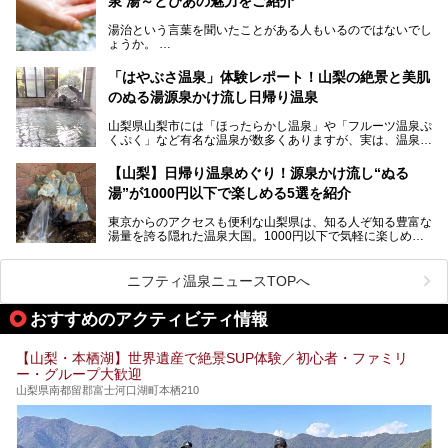
泉 湯～とぴあの魅力をご紹介
しかし、最大の魅力は“温泉そのもの”でしょう。自家源泉を
舘」の全貌を徹底紹介します。
所有し、豪快に源泉かけ流しで提供。泡付きのある重曹泉系
湯治という言葉を聞いたことがある人もいるのではないでし
統の単純温泉は、入浴すると実にサッパリ爽快。日帰り入浴
ょうか。
不可なこともあり、全国の温泉ファンがこの温泉を求めて
「ホテル昭和」へ宿泊します。この価格帯のビジネスホテル
なかなか体験できない、湯治体験が日帰りでできる温浴施設
では循環濾過の沸かし湯が一般的ですが、ここは本物の極上
「はやぶさ温泉」体験レポート！山梨の絶景と美肌
が山梨にあります。
温泉。まさに価格破壊と言えるクオリティです。
のぬる湯源泉かけ流し日帰り温泉
家族みんなで楽しめる、山梨県の「竜王ラドン温泉 湯～と
今回は筆者自ら宿泊し、「ホテル昭和」の温泉をはじめ、客
山梨県山梨市には「ほったらかし温泉」や「フルーツ温泉ぷ
ぴあ」の魅力をご紹介します。
室や無料朝食などをご紹介。温泉通が口を揃えて絶賛する神
くぷく」など有名な温泉が数多くありますが、実は、温泉マ
コスパ宿の全貌を徹底解説します！
ニアがわざわざ遠方から足を運ぶ極上の日帰り温泉もあるん
───
です。今回紹介する「はやぶさ温泉」も、そのひとつ。温泉
提供元：株式会社湯ーとぴあ【PR】
【山梨】日帰り温泉めぐり！源泉かけ流し“ぬる
はもちろん、絶景や地元食材を活かしたグルメも堪能できま
この記事は株式会社湯ーとぴあのPRレポート記事です。
湯”が1000円以下で楽しめる5選を紹介
す。
「はやぶさ温泉」が多くの人を惹きつける理由を詳しく解説
東京からのアクセスも便利な山梨県は、知る人ぞ知る豊富な
します。
湯量を誇る隠れた温泉大国。1000円以下で気軽に楽しめ
る、極上の源泉かけ流し日帰り温泉が点在しています。しか
も、これからの季節に嬉しい、じんわりと体の芯まで温ま
る“ぬる湯”が豊富なのも魅力。今回は、湯質も抜群で心ゆく
ニフティ温泉ニュースTOPへ
までリラックスできる山梨のお得な日帰り温泉を、実際体験
した感想と共に紹介します。
おすすめのアクティビティ情報
※ぬる湯とは35℃～39℃程度の体温に近いぬるめ温泉のこ
とです。
【山梨・本栖湖】世界遺産で絶景SUP体験／初心者・ファミリ
ー・グループ大歓迎
山梨県南都留郡富士河口湖町本栖210