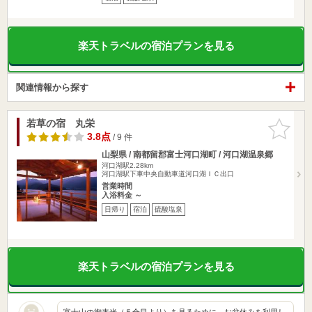
楽天トラベルの宿泊プランを見る
関連情報から探す
若草の宿 丸栄
お気に入
りに追加
3.8点
/ 9 件
山梨県 / 南都留郡富士河口湖町 / 河口湖温泉郷
河口湖駅2.28km
河口湖駅下車中央自動車道河口湖ＩＣ出口
営業時間
入浴料金 ～
日帰り
宿泊
硫酸塩泉
楽天トラベルの宿泊プランを見る
富士山の御来光（５合目より）を見るために、お盆休みを利用し