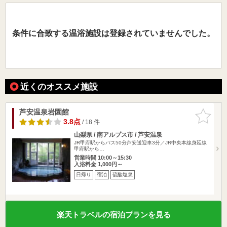
条件に合致する温浴施設は登録されていませんでした。
近くのオススメ施設
芦安温泉岩園館
お気に入
りに追加
3.8点
/ 18 件
山梨県 / 南アルプス市 / 芦安温泉
JR甲府駅からバス50分芦安送迎車3分／JR中央本線身延線
甲府駅から…
営業時間 10:00～15:30
入浴料金 1,000円～
日帰り
宿泊
硫酸塩泉
楽天トラベルの宿泊プランを見る