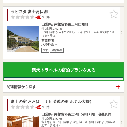
ラビスタ 富士河口湖
お気に入
りに追加
-点
/ 0 件
山梨県 / 南都留郡富士河口湖町
河口湖駅3.62km
・河口湖駅から車で約11分 ・河口湖ＩＣから車で約14分
（※冬季は…
営業時間
入浴料金 ～
宿泊
硫酸塩泉
楽天トラベルの宿泊プランを見る
関連情報から探す
富士の宿 おおはし（旧 芙蓉の湯 ホテル大橋）
お気に入
りに追加
-点
/ 0 件
山梨県 / 南都留郡富士河口湖町 / 河口湖温泉郷
河口湖駅1.53km
富士急行線 河口湖駅より徒歩20分（河口湖駅より随時送
迎有 要連絡）…