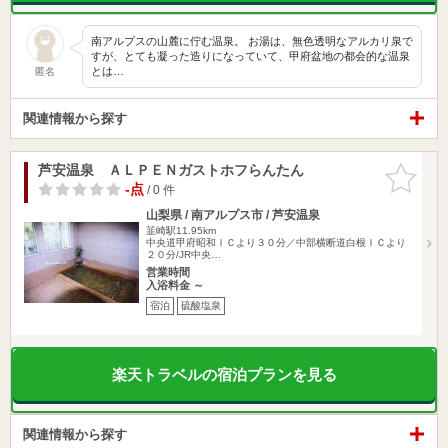
南アルプスの山麓に佇む温泉。 お湯は、無色透明なアルカリ泉で
すが、とても凝った造りになっていて、甲府盆地の都会的な温泉
とは…
匿名
関連情報から探す
芦安温泉 ＡＬＰＥＮガストホフらんたん
お気に入
りに追加
-点
/ 0 件
山梨県 / 南アルプス市 / 芦安温泉
韮崎駅11.95km
中央道甲府昭和ＩＣより３０分／中部横断道白根ＩＣより
２０分/JR中央…
営業時間
入浴料金 ～
宿泊
硫酸塩泉
楽天トラベルの宿泊プランを見る
関連情報から探す