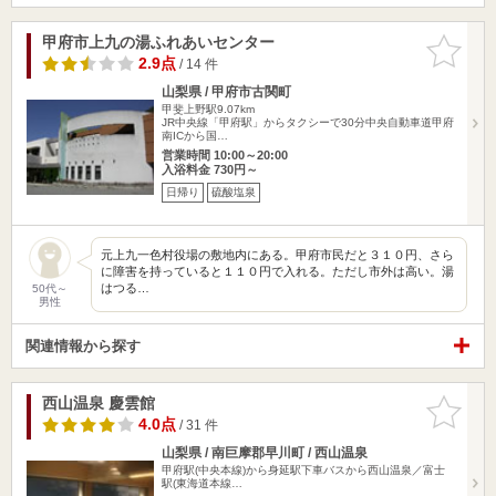
甲府市上九の湯ふれあいセンター
お気に入
りに追加
2.9点
/ 14 件
山梨県 / 甲府市古関町
甲斐上野駅9.07km
JR中央線「甲府駅」からタクシーで30分中央自動車道甲府
南ICから国…
営業時間 10:00～20:00
入浴料金 730円～
日帰り
硫酸塩泉
元上九一色村役場の敷地内にある。甲府市民だと３１０円、さら
に障害を持っていると１１０円で入れる。ただし市外は高い。湯
はつる…
50代～
男性
関連情報から探す
西山温泉 慶雲館
お気に入
りに追加
4.0点
/ 31 件
山梨県 / 南巨摩郡早川町 / 西山温泉
甲府駅(中央本線)から身延駅下車バスから西山温泉／富士
駅(東海道本線…