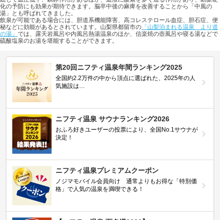
化の予防にも効果が期待できます。脳卒中後の麻痺を改善することから「中風の
湯」とも呼ばれてきました。
飲泉が可能である場合には、胆道系機能障害、高コレステロール血症、胆石症、便
秘などに効能があるとされています。山梨県都留市の
「山梨泊まれる温泉 より道
の湯」
では、露天岩風呂や内風呂熱湯温泉のほか、信楽焼の壺風呂や寝る湯などで
硫酸塩泉のお湯を堪能することができます。
第20回ニフティ温泉年間ランキング2025
全国約2.2万件の中から頂点に選ばれた、2025年の人
気施設は…
ニフティ温泉 サウナランキング2026
おふろ好きユーザーの投票により、全国No.1サウナが
決定！
ニフティ温泉プレミアムクーポン
ノジマモバイル会員向け 通常よりもお得な「特別価
格」で人気の温泉を満喫できる！