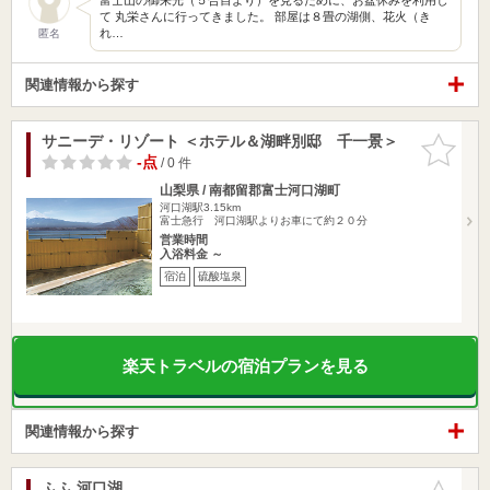
て 丸栄さんに行ってきました。 部屋は８畳の湖側、花火（き
れ…
匿名
関連情報から探す
サニーデ・リゾート ＜ホテル＆湖畔別邸 千一景＞
お気に入
りに追加
-点
/ 0 件
山梨県 / 南都留郡富士河口湖町
河口湖駅3.15km
富士急行 河口湖駅よりお車にて約２０分
営業時間
入浴料金 ～
宿泊
硫酸塩泉
楽天トラベルの宿泊プランを見る
関連情報から探す
ふふ 河口湖
お気に入