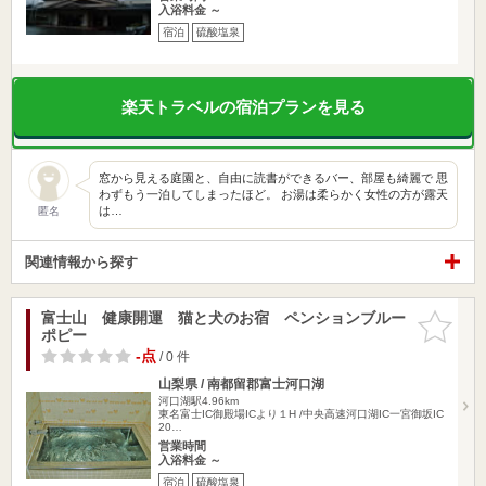
入浴料金 ～
宿泊
硫酸塩泉
楽天トラベルの宿泊プランを見る
窓から見える庭園と、自由に読書ができるバー、部屋も綺麗で 思
わずもう一泊してしまったほど。 お湯は柔らかく女性の方が露天
は…
匿名
関連情報から探す
富士山 健康開運 猫と犬のお宿 ペンションブルー
お気に入
ポピー
りに追加
-点
/ 0 件
山梨県 / 南都留郡富士河口湖
河口湖駅4.96km
東名富士IC御殿場ICより１H /中央高速河口湖IC一宮御坂IC
20…
営業時間
入浴料金 ～
宿泊
硫酸塩泉