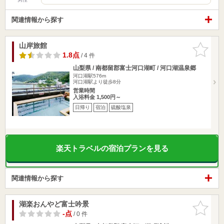
関連情報から探す
山岸旅館
お気に入
りに追加
1.8点
/ 4 件
山梨県 / 南都留郡富士河口湖町 / 河口湖温泉郷
河口湖駅576m
河口湖駅より徒歩8分
営業時間
入浴料金 1,500円～
日帰り
宿泊
硫酸塩泉
楽天トラベルの宿泊プランを見る
関連情報から探す
湖楽おんやど富士吟景
お気に入
りに追加
-点
/ 0 件