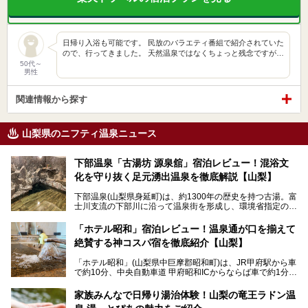
日帰り入浴も可能です。 民放のバラエティ番組で紹介されていた
ので、行ってきました。 天然温泉ではなくちょっと残念ですが…
50代～
男性
関連情報から探す
山梨県のニフティ温泉ニュース
下部温泉「古湯坊 源泉舘」宿泊レビュー！混浴文
化を守り抜く足元湧出温泉を徹底解説【山梨】
下部温泉(山梨県身延町)は、約1300年の歴史を持つ古湯。富
士川支流の下部川に沿って温泉街を形成し、環境省指定の国
民保養温泉地でもあります。
中でも「古湯坊 源泉舘」は、戦国時代に武田信玄公も療養
「ホテル昭和」宿泊レビュー！温泉通が口を揃えて
したと伝えられる名湯の宿。最大の特徴は、令和の現代にお
絶賛する神コスパ宿を徹底紹介【山梨】
いても混浴文化が守られ、老若男女の分け隔て一切無く温泉
入浴を楽しめる点。全国的に混浴温泉は年々少しずつ減少傾
「ホテル昭和」(山梨県中巨摩郡昭和町)は、JR甲府駅から車
向にありますが、「古湯坊 源泉舘」では本来あるべき混浴
で約10分、中央自動車道 甲府昭和ICからならば車で約1分の
の姿が保たれている点に注目すべきでしょう。
場所にあるビジネスホテル。2名1室で1名あたり4,000円台
から、一人泊でも6,000円台から宿泊可能です。
今回は足元湧出の混浴温泉である「かくし湯大岩風呂」をは
家族みんなで日帰り湯治体験！山梨の竜王ラドン温
じめ、湯治棟である「別館神泉」を中心に「古湯坊 源泉