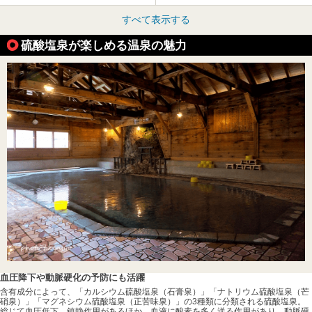
すべて表示する
硫酸塩泉が楽しめる温泉の魅力
血圧降下や動脈硬化の予防にも活躍
含有成分によって、「カルシウム硫酸塩泉（石膏泉）」「ナトリウム硫酸塩泉（芒
硝泉）」「マグネシウム硫酸塩泉（正苦味泉）」の3種類に分類される硫酸塩泉。
総じて血圧低下、鎮静作用があるほか、血液に酸素を多く送る作用があり、動脈硬