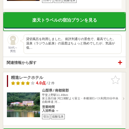
日帰り
宿泊
硫酸塩泉
楽天トラベルの宿泊プランを見る
貸切風呂を利用しました。 前評判通りの景色で、最高でした。
温泉（ラジウム鉱泉）の温度はちょっと熱めでしたが、気温が
低…
50代～
男性
関連情報から探す
精進レークホテル
お気に入
りに追加
4.0点
/ 2 件
山梨県 / 南都留郡
甲斐上野駅11.49km
富士急行線 河口湖駅より富士・本栖湖行バス利用20分中央
自動車道 河…
営業時間
入浴料金 ～
宿泊
硫酸塩泉