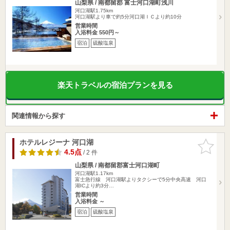
山梨県 / 南都留郡 富士河口湖町浅川
河口湖駅1.75km
河口湖駅より車で約5分河口湖ＩＣより約10分
営業時間
入浴料金 550円～
宿泊
硫酸塩泉
楽天トラベルの宿泊プランを見る
関連情報から探す
ホテルレジーナ 河口湖
お気に入
りに追加
4.5点
/ 2 件
山梨県 / 南都留郡富士河口湖町
河口湖駅1.17km
富士急行線 河口湖駅よりタクシーで5分中央高速 河口
湖ICより約3分…
営業時間
入浴料金 ～
宿泊
硫酸塩泉