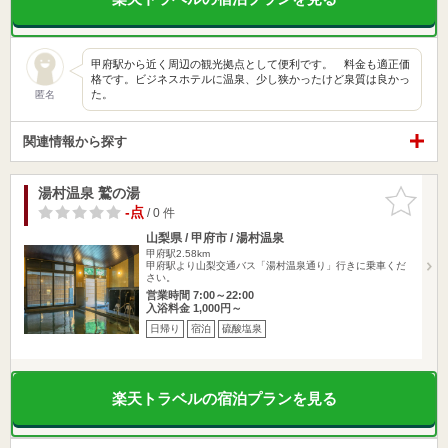
甲府駅から近く周辺の観光拠点として便利です。 料金も適正価
格です。ビジネスホテルに温泉、少し狭かったけど泉質は良かっ
た。
匿名
関連情報から探す
湯村温泉 鷲の湯
お気に入
りに追加
-点
/ 0 件
山梨県 / 甲府市 / 湯村温泉
甲府駅2.58km
甲府駅より山梨交通バス「湯村温泉通り」行きに乗車くだ
さい。
営業時間 7:00～22:00
入浴料金 1,000円～
日帰り
宿泊
硫酸塩泉
楽天トラベルの宿泊プランを見る