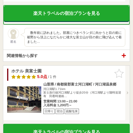
楽天トラベルの宿泊プランを見る
数年前に訪れました。部屋につきベランダに向かうと目の前に
裾野から頂上になだらかに雄大な富士山が目の前に飛び込んで着
ました…
匿名
関連情報から探す
ホテル 美富士園
お気に入
りに追加
5.0点
/ 1 件
山梨県 / 南都留郡富士河口湖町 / 河口湖温泉郷
河口湖駅1.71km
富士急行線河口湖駅より徒歩20分（河口湖駅より随時送迎
有 到着時連絡…
営業時間 13:00～21:00
入浴料金 1,200円～
日帰り
宿泊
硫酸塩泉
楽天トラベルの宿泊プランを見る