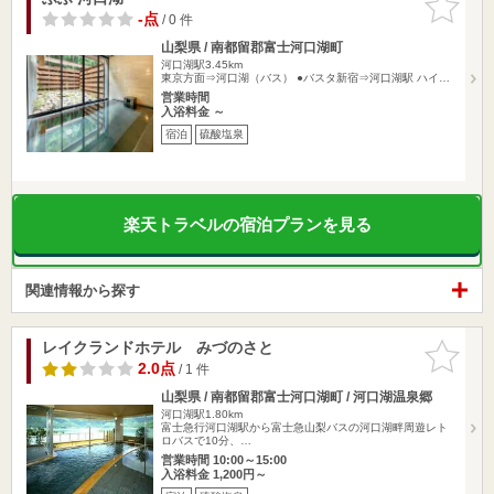
りに追加
-点
/ 0 件
山梨県 / 南都留郡富士河口湖町
河口湖駅3.45km
東京方面⇒河口湖（バス） ●バスタ新宿⇒河口湖駅 ハイ…
営業時間
入浴料金 ～
宿泊
硫酸塩泉
楽天トラベルの宿泊プランを見る
関連情報から探す
レイクランドホテル みづのさと
お気に入
りに追加
2.0点
/ 1 件
山梨県 / 南都留郡富士河口湖町 / 河口湖温泉郷
河口湖駅1.80km
富士急行河口湖駅から富士急山梨バスの河口湖畔周遊レト
ロバスで10分、…
営業時間 10:00～15:00
入浴料金 1,200円～