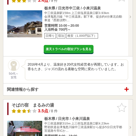
3.4点
/ 9 件
栃木県 / 日光市中三依 / 小来川温泉
中三依温泉駅158m
上三依塩原温泉口駅3.93km
会津鬼怒川線『中三依温泉』駅下車、徒歩約4分東北自動
車道『西那須野I…
営業時間 10:00～20:00
入浴料金 700円～
日帰り
宿泊
格安（1,000円以下）
楽天トラベルの宿泊プランを見る
2016年4月より、温泉好き20代女性経営者が再開しています。お
香をたき、ジャズの流れる素敵な空間に変わっていました。
50代～
女性
関連情報から探す
そばの宿 まるみの湯
お気に入
りに追加
3.5点
/ 8 件
栃木県 / 日光市 / 小来川温泉
中三依温泉駅310m
上三依塩原温泉口駅4.23km
野岩鉄道会津鬼怒川線中三依温泉駅から徒歩5分日光宇都
宮道路今市ICか…
営業時間 8:00～18:00