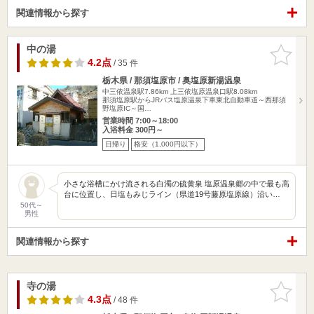
関連情報から探す
中の湯
お気に入
りに追加
4.2点
/ 35 件
栃木県 / 那須塩原市 / 奥塩原新湯温泉
中三依温泉駅7.86km
上三依塩原温泉口駅8.08km
那須塩原駅からJRバス塩原温泉下車東北自動車道～西那須
野塩原IC～国…
営業時間 7:00～18:00
入浴料金 300円～
日帰り
格安（1,000円以下）
小さな浴槽にかけ流される白濁の硫黄泉 塩原温泉郷の中で最も高
台に位置し、日塩もみじライン（県道19号藤原塩原線）沿い…
50代～
男性
関連情報から探す
寺の湯
お気に入
りに追加
4.3点
/ 48 件