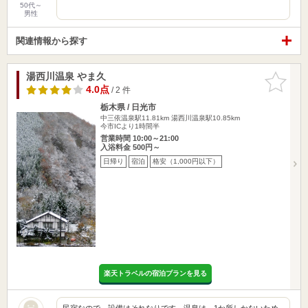
50代～
男性
関連情報から探す
湯西川温泉 やま久
お気に入
りに追加
4.0点
/ 2 件
栃木県 / 日光市
中三依温泉駅11.81km
湯西川温泉駅10.85km
今市ICより1時間半
営業時間 10:00～21:00
入浴料金 500円～
日帰り
宿泊
格安（1,000円以下）
楽天トラベルの宿泊プランを見る
民宿なので、設備はそれなりです。温泉は、1か所しかないため