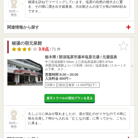
秘湯を訪ねてツーリングしています。塩原の自然の雄大さに驚
き、その懐に湧き出す硫黄泉、大出館さんの全てが私のMAX好み
です☺…
50代～
男性
関連情報から探す
秘湯の宿元泉館
お気に入
りに追加
3.8点
/ 71 件
栃木県 / 那須塩原市湯本塩原元湯 / 元湯温泉
中三依温泉駅5.56km
上三依塩原温泉口駅5.87km
JR那須塩原駅よりバス利用（60分）塩原温泉バスターミナ
ル下車、タク…
営業時間 8:00～20:00
入浴料金 800円～
日帰り
宿泊
格安（1,000円以下）
楽天トラベルの宿泊プランを見る
久しぶりに休みが取れましたが、道が混むのがイヤなので４時に
柏を出発し７時から入れる「むじなの湯」に寄ってから、こちら
に来ま…
50代～
男性