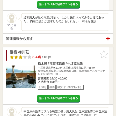
楽天トラベルの宿泊プランを見る
通常露天が温く内湯が熱い。 しかし先日入ってみると逆であっ
た。 内湯に誰かが注水したのかもしれない… 有名な施設…
30代 男
性
関連情報から探す
湯宿 梅川荘
お気に入
りに追加
3.4点
/ 10 件
栃木県 / 那須塩原市 / 中塩原温泉
中三依温泉駅9.31km
上三依塩原温泉口駅7.55km
会津鬼怒川線上三依塩原温泉口駅、塩原温泉バスターミナ
ルより送迎可（要…
営業時間 14:30～20:00
入浴料金 800円～
日帰り
宿泊
格安（1,000円以下）
楽天トラベルの宿泊プランを見る
中塩原の旅情にひたる眺望の良い露天風呂 塩原温泉郷の中塩原温
泉の小高い丘の上にポツンと佇む、平成6年（1994年）に…