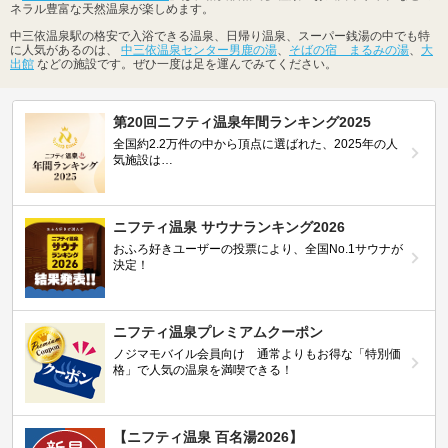
ネラル豊富な天然温泉が楽しめます。
中三依温泉駅の格安で入浴できる温泉、日帰り温泉、スーパー銭湯の中でも特
に人気があるのは、
中三依温泉センター男鹿の湯
、
そばの宿 まるみの湯
、
大
出館
などの施設です。ぜひ一度は足を運んでみてください。
第20回ニフティ温泉年間ランキング2025
全国約2.2万件の中から頂点に選ばれた、2025年の人
気施設は…
ニフティ温泉 サウナランキング2026
おふろ好きユーザーの投票により、全国No.1サウナが
決定！
ニフティ温泉プレミアムクーポン
ノジマモバイル会員向け 通常よりもお得な「特別価
格」で人気の温泉を満喫できる！
【ニフティ温泉 百名湯2026】