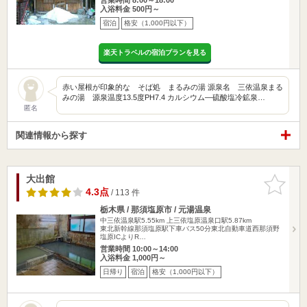
入浴料金 500円～
宿泊
格安（1,000円以下）
楽天トラベルの宿泊プランを見る
赤い屋根が印象的な そば処 まるみの湯 源泉名 三依温泉まる
みの湯 源泉温度13.5度PH7.4 カルシウム―硫酸塩冷鉱泉…
匿名
関連情報から探す
大出館
お気に入
りに追加
4.3点
/ 113 件
栃木県 / 那須塩原市 / 元湯温泉
中三依温泉駅5.55km
上三依塩原温泉口駅5.87km
東北新幹線那須塩原駅下車バス50分東北自動車道西那須野
塩原ICよりR…
営業時間 10:00～14:00
入浴料金 1,000円～
日帰り
宿泊
格安（1,000円以下）