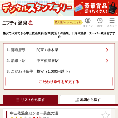
購入済チケットはこちら
ログイン
履歴
メニュー
格安で入浴できる中三依温泉駅(栃木県)近くの温泉、日帰り温泉、スーパー銭湯おすす
め
1. 都道府県
関東 / 栃木県
2. 沿線・駅
中三依温泉駅
3. こだわり条件
格安（1,000円以下）
こだわり条件を変更する
リストから探す
地図から探す
中三依温泉センター男鹿の湯
お気に入
りに追加