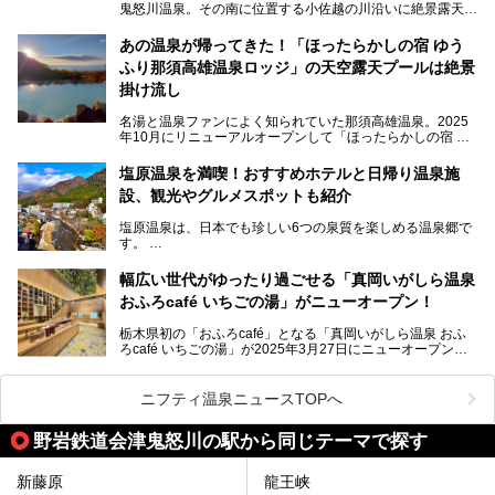
鬼怒川温泉。その南に位置する小佐越の川沿いに絶景露天風
そんな「大江戸温泉物語Premium 鬼怒川観光ホテル」の魅
呂と本格サウナが自慢の「さぷらす」はあります。
力を詳しく紹介しちゃいます。
あの温泉が帰ってきた！「ほったらかしの宿 ゆう
こだわりのサウナ、掛け流しの水風呂、天然温泉の露天風
ふり那須高雄温泉ロッジ」の天空露天プールは絶景
呂、食事処、休憩室など備えて、決して大規模施設ではあり
───
ませんが、鬼怒川温泉観光の行き帰りに、はたまたサウナで
掛け流し
提供元：大江戸温泉物語ホテルズ＆リゾーツ株式会社【P
一日リフレッシュするための目的地に！ぜひオススメしたい
R】
スポットです。時間制限も無いので1人1,500円でひがな一
名湯と温泉ファンによく知られていた那須高雄温泉。2025
この記事は大江戸温泉物語Premium 鬼怒川観光ホテルのPR
日サウナや温泉を楽しんでお昼も食べてごろごろできちゃい
年10月にリニューアルオープンして「ほったらかしの宿 ゆ
記事です。
ますよ。
うふり那須高雄温泉ロッジ」として新たなスタートを切りま
した。
塩原温泉を満喫！おすすめホテルと日帰り温泉施
那須湯本の温泉街から少し離れた静かな環境、一軒宿ゆえに
設、観光やグルメスポットも紹介
許される露天風呂からの絶景、日帰り入浴や素泊まりで気楽
に温泉が楽しめるこちらのお宿をさっそく取材してきまし
塩原温泉は、日本でも珍しい6つの泉質を楽しめる温泉郷で
た。
す。
2名1室利用で1人あたり4,500円～と、思い立ったらすぐに
泊まりに行かれるお手頃価格も嬉しいです。
栃木県の北部にある箒川のほとりに11の温泉地が点在し、
───
幅広い世代がゆったり過ごせる「真岡いがしら温泉
古くから多くの人々から癒やしの場として愛されてきまし
提供元：アイコニア・ホスピタリティ株式会社【PR】
おふろcafé いちごの湯」がニューオープン！
た。
この記事はほったらかしの宿 ゆうふり那須高雄温泉ロッジ
のPR記事です。
栃木県初の「おふろcafé」となる「真岡いがしら温泉 おふ
温泉に加えて、豊かな自然を感じられる観光スポットや、こ
ろcafé いちごの湯」が2025年3月27日にニューオープンす
こでしか味わえないご当地グルメなど、多彩な魅力がある北
るとのことで、プレオープン期間に早速訪問。
関東の人気温泉地です。
メインとなる天然温泉のお風呂をはじめ、リラックスエリア
ニフティ温泉ニュースTOPへ
やキッズエリア、カフェレストランなど、施設の隅々までチ
ェックしてきました！
この記事では、塩原温泉の概要や魅力とともに、おすすめの
野岩鉄道会津鬼怒川の駅から同じテーマで探す
宿泊施設と観光・グルメスポット、日帰り温泉を順に紹介し
ます。
新藤原
龍王峡
塩原温泉で、いつもの温泉旅行とは一味違う旅行体験をして