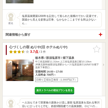
塩原温泉開湯1200年を記念して造られた規模のでかい足湯です。
国道から見える姿形は圧巻、なかなかここまでする所は少ない
ん…
匿名
関連情報から探す
心づくしの宿 ぬりや(旧 ホテルぬりや)
お気に入
りに追加
3.7点
/ 3 件
栃木県 / 那須塩原市 / 畑下温泉
中三依温泉駅11.31km
上三依塩原温泉口駅10.10km
JR東北新幹線那須塩原駅からバス塩原温泉行き約67分畑下
温泉下車西口…
営業時間 14:00～17:00
入浴料金 700円～
日帰り
宿泊
格安（1,000円以下）
楽天トラベルの宿泊プランを見る
一人泊もできて部屋食の源泉かけ流し湯宿 塩原温泉を流れる箒川
沿いにひっそりと佇む、鉄筋5階段建ての温泉旅館。ロビーの…