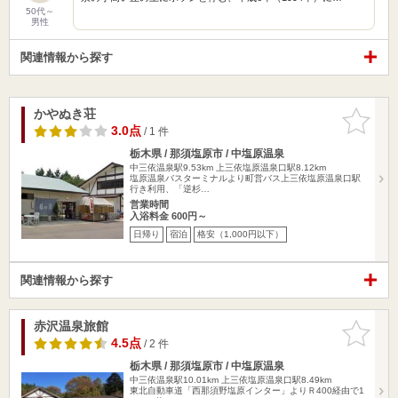
50代～
男性
関連情報から探す
かやぬき荘
お気に入
りに追加
3.0点
/ 1 件
栃木県 / 那須塩原市 / 中塩原温泉
中三依温泉駅9.53km
上三依塩原温泉口駅8.12km
塩原温泉バスターミナルより町営バス上三依塩原温泉口駅
行き利用、「逆杉…
営業時間
入浴料金 600円～
日帰り
宿泊
格安（1,000円以下）
関連情報から探す
赤沢温泉旅館
お気に入
りに追加
4.5点
/ 2 件
栃木県 / 那須塩原市 / 中塩原温泉
中三依温泉駅10.01km
上三依塩原温泉口駅8.49km
東北自動車道「西那須野塩原インター」よりＲ400経由で1