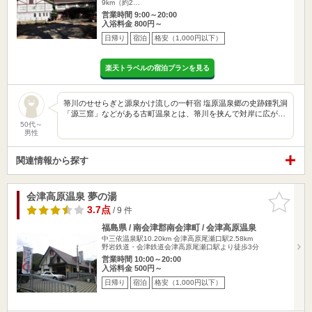
9km（約2…
営業時間 9:00～20:00
入浴料金 800円～
日帰り
宿泊
格安（1,000円以下）
楽天トラベルの宿泊プランを見る
箒川のせせらぎと源泉かけ流しの一軒宿 塩原温泉郷の史跡鍾乳洞
「源三窟」などがある古町温泉とは、箒川を挟んで対岸に広が…
50代～
男性
関連情報から探す
会津高原温泉 夢の湯
お気に入
りに追加
3.7点
/ 9 件
福島県 / 南会津郡南会津町 / 会津高原温泉
中三依温泉駅10.20km
会津高原尾瀬口駅2.58km
野岩鉄道・会津鉄道会津高原尾瀬口駅より徒歩3分
営業時間 10:00～20:00
入浴料金 500円～
日帰り
宿泊
格安（1,000円以下）