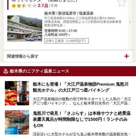
りに追加
2.7点
/ 5 件
栃木県 / 那須塩原市 / 塩釜温泉
中三依温泉駅11.90km
上三依塩原温泉口駅10.59km
JR東北本線 西那須野駅よりバス利用40分東北自動車道
西那須野塩原…
営業時間 9:00～17:00
入浴料金 500円～
日帰り
格安（1,000円以下）
関連情報から探す
栃木県のニフティ温泉ニュース
栃木にも登場！「大江戸温泉物語Premium 鬼怒川
観光ホテル」の大江戸三つ星バイキング
大江戸温泉物語の複数の宿で昨年スタートした人気の「大江
戸三つ星バイキング」。なんと栃木県日光市の「大江戸温泉
物語Premium 鬼怒川観光ホテル」でも始まっています。
鬼怒川で発見！「さぷらす」は本格サウナと絶景温
ここは首都圏から1泊で行きやすい鬼怒川温泉の渓流沿いに
泉露天風呂が時間制限なしで1500円！ランチのみ
建つホテルで、バイキングの他にも天然温泉の大浴場とサウ
ナ、フリーフローサービスのラウンジなど館内で楽しめるス
もOK
ポットがたくさんあり、3世代旅行やグループ旅行にもぴっ
たり。
渓谷沿いに大型ホテルが立ち並ぶ栃木県有数の温泉観光地・