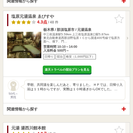
関連情報から探す
塩原元湯温泉 ゑびすや
お気に入
りに追加
4.3点
/ 48 件
栃木県 / 那須塩原市 / 元湯温泉
中三依温泉駅5.59km
上三依塩原温泉口駅5.87km
東北自動車道西那須野塩原ＩＣから国道400号線で塩原方
面へ、畑下、門…
営業時間 10:10～14:00
入浴料金 500円～
日帰り
宿泊
格安（1,000円以下）
楽天トラベルの宿泊プランを見る
早朝、共同湯を楽しんだあと、寄りました。 ＨＰでは、日帰り入
浴は１１時からですが、実際は１０時過ぎからOKでした。 …
50代～
男性
関連情報から探す
元湯 湯西川館本館
お気に入
りに追加