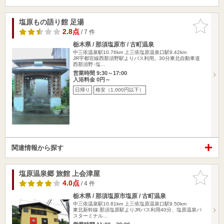
塩原もの語り館 足湯
お気に入
りに追加
2.8点
/ 7 件
栃木県 / 那須塩原市 / 古町温泉
中三依温泉駅10.76km
上三依塩原温泉口駅9.42km
JR宇都宮線西那須野駅よりバス利用。30分東北自動車道
西那須野･塩…
営業時間 9:30～17:00
入浴料金 0円～
日帰り
格安（1,000円以下）
関連情報から探す
塩原温泉郷 旅館 上会津屋
お気に入
りに追加
4.0点
/ 4 件
栃木県 / 那須塩原市塩原 / 古町温泉
中三依温泉駅10.81km
上三依塩原温泉口駅9.50km
東北新幹線 那須塩原駅よりJRバス利用40分、塩原温泉バ
スターミナル…