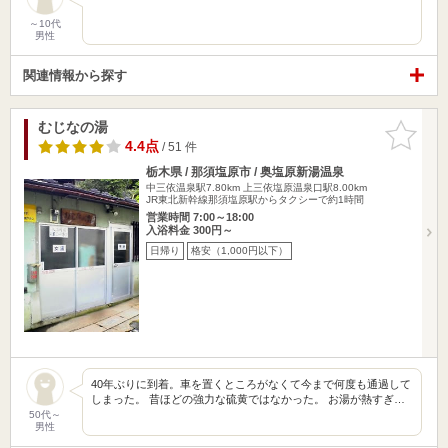
～10代
男性
関連情報から探す
むじなの湯
お気に入
りに追加
4.4点
/ 51 件
栃木県 / 那須塩原市 / 奥塩原新湯温泉
中三依温泉駅7.80km
上三依塩原温泉口駅8.00km
JR東北新幹線那須塩原駅からタクシーで約1時間
営業時間 7:00～18:00
入浴料金 300円～
日帰り
格安（1,000円以下）
40年ぶりに到着。車を置くところがなくて今まで何度も通過して
しまった。 昔ほどの強力な硫黄ではなかった。 お湯が熱すぎ…
50代～
男性