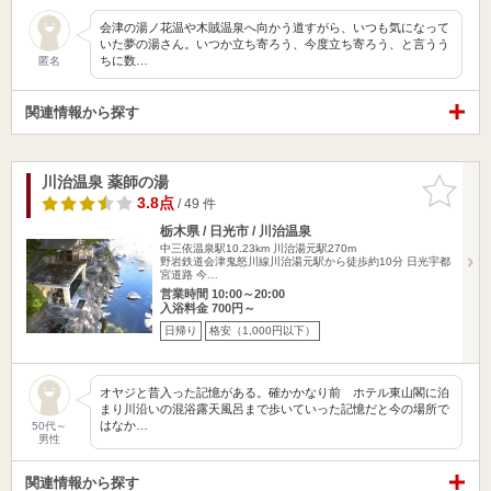
会津の湯ノ花温や木賊温泉へ向かう道すがら、いつも気になって
いた夢の湯さん。いつか立ち寄ろう、今度立ち寄ろう、と言うう
ちに数…
匿名
関連情報から探す
川治温泉 薬師の湯
お気に入
りに追加
3.8点
/ 49 件
栃木県 / 日光市 / 川治温泉
中三依温泉駅10.23km
川治湯元駅270m
野岩鉄道会津鬼怒川線川治湯元駅から徒歩約10分 日光宇都
宮道路 今…
営業時間 10:00～20:00
入浴料金 700円～
日帰り
格安（1,000円以下）
オヤジと昔入った記憶がある。確かかなり前 ホテル東山閣に泊
まり川沿いの混浴露天風呂まで歩いていった記憶だと今の場所で
はなか…
50代～
男性
関連情報から探す