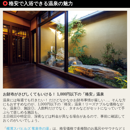
格安で入浴できる温泉の魅力
お財布がさびしくてもいける！ 1,000円以下の「格安」温泉
温泉には毎週でも行きたい！ だけどなかなかお財布事情が厳しい…。そんな方
にもおすすめなのが、1,000円以下の「格安」温泉！リーズナブルな価格なが
ら、温泉◎、施設◎。入館料だけでなく、タオルなどがセットになっていて手
ぶらで楽しめる施設も。
土日祝日や特定日、深夜などは料金が異なる場合があるので、事前に確認して
おくのがいいでしょう。
「
横濱スパヒルズ 竜泉寺の湯
」は、格安価格で多種類のお風呂やサウナなどミ