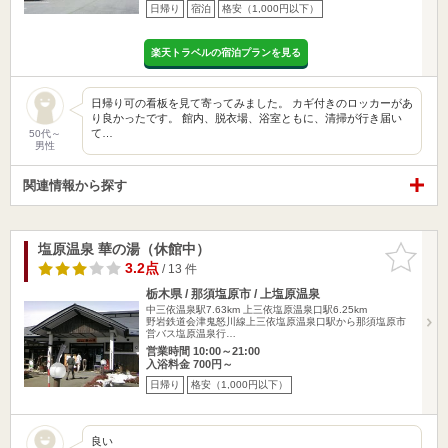
日帰り
宿泊
格安（1,000円以下）
楽天トラベルの宿泊プランを見る
日帰り可の看板を見て寄ってみました。 カギ付きのロッカーがあ
り良かったです。 館内、脱衣場、浴室ともに、清掃が行き届い
て…
50代～
男性
関連情報から探す
塩原温泉 華の湯（休館中）
お気に入
りに追加
3.2点
/ 13 件
栃木県 / 那須塩原市 / 上塩原温泉
中三依温泉駅7.63km
上三依塩原温泉口駅6.25km
野岩鉄道会津鬼怒川線上三依塩原温泉口駅から那須塩原市
営バス塩原温泉行…
営業時間 10:00～21:00
入浴料金 700円～
日帰り
格安（1,000円以下）
良い