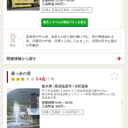
営業時間 11:00～20:00
入浴料金 800円～
日帰り
宿泊
格安（1,000円以下）
楽天トラベルの宿泊プランを見る
温泉街の中心地、塩原もの語り館の隣に佇む、和の情緒溢れる
宿。日曜日の午後、日帰り入浴してみました。玄関の巨大な提灯
が印象的…
匿名
関連情報から探す
湯っ歩の里
お気に入
りに追加
3.4点
/ 7 件
栃木県 / 那須塩原市 / 古町温泉
中三依温泉駅11.09km
上三依塩原温泉口駅9.87km
東北本線 那須塩原駅よりタクシー利用 西那須野ICより塩
原温泉方面…
営業時間 9:00～18:00
入浴料金 300円～
日帰り
格安（1,000円以下）