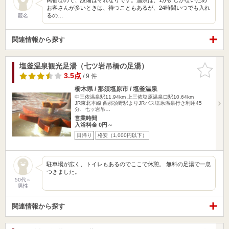
お客さんが多いときは、待つこともあるが、24時間いつでも入れ
るの…
匿名
関連情報から探す
塩釜温泉観光足湯（七ツ岩吊橋の足湯）
お気に入
りに追加
3.5点
/ 9 件
栃木県 / 那須塩原市 / 塩釜温泉
中三依温泉駅11.94km
上三依塩原温泉口駅10.64km
JR東北本線 西那須野駅よりJRバス塩原温泉行き利用45
分、七ッ岩吊…
営業時間
入浴料金 0円～
日帰り
格安（1,000円以下）
駐車場が広く、トイレもあるのでここで休憩。 無料の足湯で一息
つきました。
50代～
男性
関連情報から探す