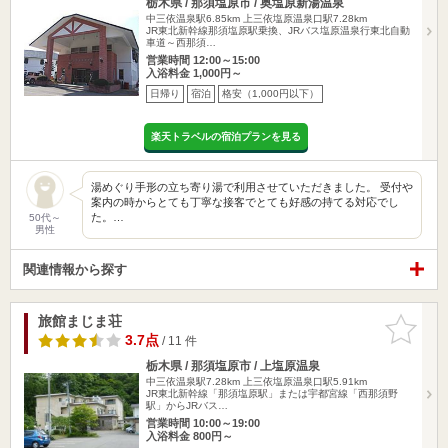
栃木県 / 那須塩原市 / 奥塩原新湯温泉
中三依温泉駅6.85km
上三依塩原温泉口駅7.28km
JR東北新幹線那須塩原駅乗換、JRバス塩原温泉行東北自動
車道～西那須…
営業時間 12:00～15:00
入浴料金 1,000円～
日帰り
宿泊
格安（1,000円以下）
楽天トラベルの宿泊プランを見る
湯めぐり手形の立ち寄り湯で利用させていただきました。 受付や
案内の時からとても丁寧な接客でとても好感の持てる対応でし
た。…
50代～
男性
関連情報から探す
旅館まじま荘
お気に入
りに追加
3.7点
/ 11 件
栃木県 / 那須塩原市 / 上塩原温泉
中三依温泉駅7.28km
上三依塩原温泉口駅5.91km
JR東北新幹線「那須塩原駅」または宇都宮線「西那須野
駅」からJRバス…
営業時間 10:00～19:00
入浴料金 800円～