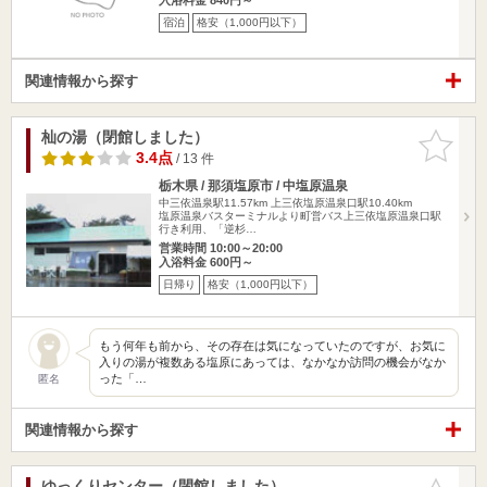
宿泊
格安（1,000円以下）
関連情報から探す
杣の湯（閉館しました）
お気に入
りに追加
3.4点
/ 13 件
栃木県 / 那須塩原市 / 中塩原温泉
中三依温泉駅11.57km
上三依塩原温泉口駅10.40km
塩原温泉バスターミナルより町営バス上三依塩原温泉口駅
行き利用、「逆杉…
営業時間 10:00～20:00
入浴料金 600円～
日帰り
格安（1,000円以下）
もう何年も前から、その存在は気になっていたのですが、お気に
入りの湯が複数ある塩原にあっては、なかなか訪問の機会がなか
った「…
匿名
関連情報から探す
ゆっくりセンター（閉館しました）
お気に入