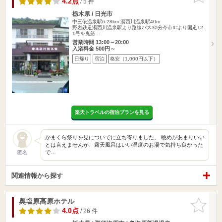
4.2点
/ 5 件
栃木県 / 日光市
中三依温泉駅6.28km
湯西川温泉駅40m
野岩鉄道湯西川温泉駅より路線バス30分今市ICより国道12
1号を鬼怒…
営業時間 13:00～20:00
入浴料金 500円～
日帰り
宿泊
格安（1,000円以下）
楽天トラベルの宿泊プランを見る
かまくら祭りを見についでに立ち寄りました。 眺めがあまりいい
とは言えませんが、露天風呂はいい温度のお湯で気持ち良かった
で…
匿名
関連情報から探す
奥塩原高原ホテル
お気に入
りに追加
4.0点
/ 26 件