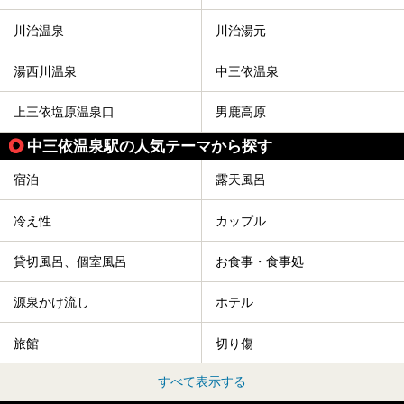
みませんか。
川治温泉
川治湯元
湯西川温泉
中三依温泉
上三依塩原温泉口
男鹿高原
中三依温泉駅の人気テーマから探す
宿泊
露天風呂
冷え性
カップル
貸切風呂、個室風呂
お食事・食事処
源泉かけ流し
ホテル
旅館
切り傷
すべて表示する