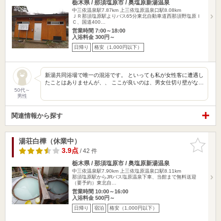
栃木県 / 那須塩原市 / 奥塩原新湯温泉
中三依温泉駅7.87km
上三依塩原温泉口駅8.08km
ＪＲ那須塩原駅よりバス65分東北自動車道西那須野塩原Ｉ
Ｃ、国道400…
営業時間 7:00～18:00
入浴料金 300円～
日帰り
格安（1,000円以下）
新湯共同浴場で唯一の混浴です。 といっても私が女性客に遭遇し
たことはありませんが、、 ここが良いのは、男女仕切り壁がな…
50代～
男性
関連情報から探す
湯荘白樺（休業中）
お気に入
りに追加
3.9点
/ 42 件
栃木県 / 那須塩原市 / 奥塩原新湯温泉
中三依温泉駅7.90km
上三依塩原温泉口駅8.11km
那須塩原駅からJRバス塩原温泉下車、当館まで無料送迎
（要予約）東北自…
営業時間 10:00～16:00
入浴料金 500円～
日帰り
宿泊
格安（1,000円以下）