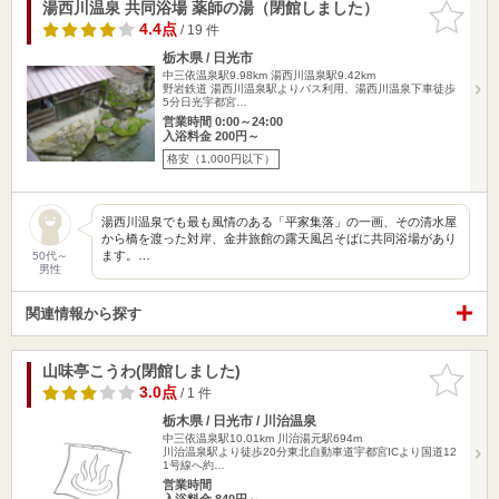
湯西川温泉 共同浴場 薬師の湯（閉館しました）
お気に入
りに追加
4.4点
/ 19 件
栃木県 / 日光市
中三依温泉駅9.98km
湯西川温泉駅9.42km
野岩鉄道 湯西川温泉駅よりバス利用、湯西川温泉下車徒歩
5分日光宇都宮…
営業時間 0:00～24:00
入浴料金 200円～
格安（1,000円以下）
湯西川温泉でも最も風情のある「平家集落」の一画、その清水屋
から橋を渡った対岸、金井旅館の露天風呂そばに共同浴場があり
ます。…
50代～
男性
関連情報から探す
山味亭こうわ(閉館しました)
お気に入
りに追加
3.0点
/ 1 件
栃木県 / 日光市 / 川治温泉
中三依温泉駅10.01km
川治湯元駅694m
川治温泉駅より徒歩20分東北自動車道宇都宮ICより国道12
1号線へ約…
営業時間
入浴料金 840円～