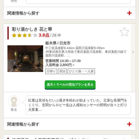
男性
関連情報から探す
彩り湯かしき 花と華
お気に入
りに追加
3.8点
/ 28 件
栃木県 / 日光市
中三依温泉駅9.44km
湯西川温泉駅9.09km
JR東武相互乗入特急で東武鬼怒川温泉駅、東武鬼怒川線で
湯西川温泉駅、…
営業時間 14:30～17:30
入浴料金 2,800円～
日帰り
宿泊
ひとり旅・一人旅
楽天トラベルの宿泊プランを見る
紅葉は見頃をだいぶ過ぎ冬枯れが始まっていた。立派な長屋門を
くぐり、玄関からロビー迄は人感知センサーの照明が次々と灯り
大変素…
匿名
関連情報から探す