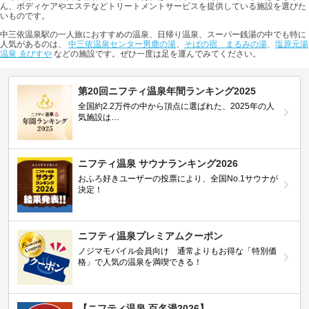
ん、ボディケアやエステなどトリートメントサービスを提供している施設を選びた
いものです。
中三依温泉駅の一人旅におすすめの温泉、日帰り温泉、スーパー銭湯の中でも特に
人気があるのは、
中三依温泉センター男鹿の湯
、
そばの宿 まるみの湯
、
塩原元湯
温泉 ゑびすや
などの施設です。ぜひ一度は足を運んでみてください。
第20回ニフティ温泉年間ランキング2025
全国約2.2万件の中から頂点に選ばれた、2025年の人
気施設は…
ニフティ温泉 サウナランキング2026
おふろ好きユーザーの投票により、全国No.1サウナが
決定！
ニフティ温泉プレミアムクーポン
ノジマモバイル会員向け 通常よりもお得な「特別価
格」で人気の温泉を満喫できる！
【ニフティ温泉 百名湯2026】