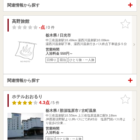
関連情報から探す
高野旅館
お気に入
りに追加
-点
/ 0 件
栃木県 / 日光市
中三依温泉駅10.49km
湯西川温泉駅10.08km
湯西川温泉駅下車、湯西川温泉行きバス終点下車徒歩５分
営業時間
入浴料金 550円～
日帰り
宿泊
ひとり旅・一人旅
関連情報から探す
ホテルおおるり
お気に入
りに追加
4.3点
/ 5 件
栃木県 / 那須塩原市 / 古町温泉
中三依温泉駅10.55km
上三依塩原温泉口駅9.18km
JR西那須野駅よりJRバスにて約45分 塩原門前バス停よ
り徒歩2分東…
営業時間
入浴料金 ～
宿泊
ひとり旅・一人旅