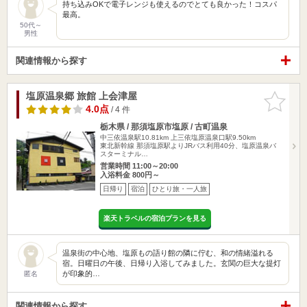
持ち込みOKで電子レンジも使えるのでとても良かった！コスパ
最高。
50代～
男性
関連情報から探す
塩原温泉郷 旅館 上会津屋
お気に入
りに追加
4.0点
/ 4 件
栃木県 / 那須塩原市塩原 / 古町温泉
中三依温泉駅10.81km
上三依塩原温泉口駅9.50km
東北新幹線 那須塩原駅よりJRバス利用40分、塩原温泉バ
スターミナル…
営業時間 11:00～20:00
入浴料金 800円～
日帰り
宿泊
ひとり旅・一人旅
楽天トラベルの宿泊プランを見る
温泉街の中心地、塩原もの語り館の隣に佇む、和の情緒溢れる
宿。日曜日の午後、日帰り入浴してみました。玄関の巨大な提灯
が印象的…
匿名
関連情報から探す