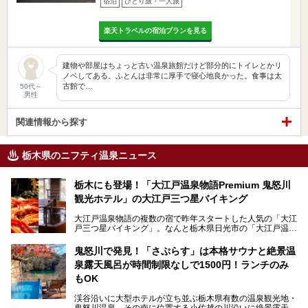
宿泊
ひとり旅・一人旅
楽天トラベルの宿泊プランを見る
建物や部屋はちょっと古い温泉旅館だけど部分的にトイレとかリ
ノベしてある。ふとんは非常に厚手で寝心地良かった。食事は太
古館で…
50代～
男性
関連情報から探す
栃木県のニフティ温泉ニュース
栃木にも登場！「大江戸温泉物語Premium 鬼怒川
観光ホテル」の大江戸三つ星バイキング
大江戸温泉物語の複数の宿で昨年スタートした人気の「大江
戸三つ星バイキング」。なんと栃木県日光市の「大江戸温泉
物語Premium 鬼怒川観光ホテル」でも始まっています。
鬼怒川で発見！「さぷらす」は本格サウナと絶景温
ここは首都圏から1泊で行きやすい鬼怒川温泉の渓流沿いに
泉露天風呂が時間制限なしで1500円！ランチのみ
建つホテルで、バイキングの他にも天然温泉の大浴場とサウ
ナ、フリーフローサービスのラウンジなど館内で楽しめるス
もOK
ポットがたくさんあり、3世代旅行やグループ旅行にもぴっ
たり。
渓谷沿いに大型ホテルが立ち並ぶ栃木県有数の温泉観光地・
鬼怒川温泉。その南に位置する小佐越の川沿いに絶景露天風