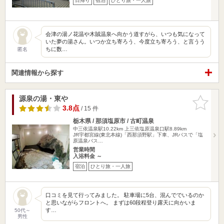
日帰り
宿泊
ひとり旅・一人旅
会津の湯ノ花温や木賊温泉へ向かう道すがら、いつも気になって
いた夢の湯さん。いつか立ち寄ろう、今度立ち寄ろう、と言うう
ちに数…
匿名
関連情報から探す
源泉の湯・東や
お気に入
りに追加
3.8点
/ 15 件
栃木県 / 那須塩原市 / 古町温泉
中三依温泉駅10.22km
上三依塩原温泉口駅8.89km
JR宇都宮線(東北本線)「西那須野駅」下車、JRバスで「塩
原温泉バス…
営業時間
入浴料金 ～
宿泊
ひとり旅・一人旅
口コミを見て行ってみました。 駐車場に5台、混んででいるのか
と思いながらフロントへ。 まずは60段程登り露天に向かいま
す…
50代～
男性