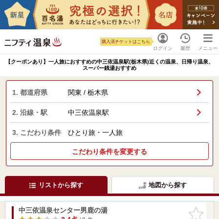
購入済チケットはこちら
ログイン
履歴
メニュー
【クーポンあり】一人旅におすすめの中三依温泉駅(栃木県)近くの温泉、日帰り温泉、
スーパー銭湯おすすめ
1. 都道府県
関東 / 栃木県
2. 沿線・駅
中三依温泉駅
3. こだわり条件
ひとり旅・一人旅
こだわり条件を変更する
リストから探す
地図から探す
中三依温泉センター男鹿の湯
お気に入
りに追加