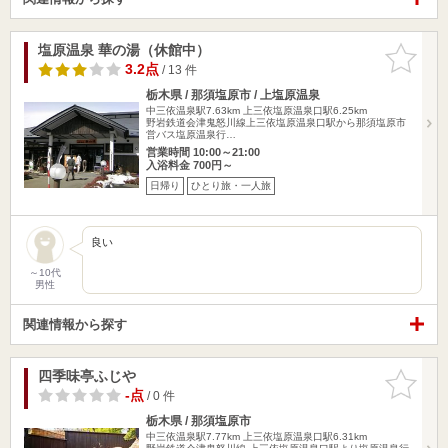
塩原温泉 華の湯（休館中）
お気に入
りに追加
3.2点
/ 13 件
栃木県 / 那須塩原市 / 上塩原温泉
中三依温泉駅7.63km
上三依塩原温泉口駅6.25km
野岩鉄道会津鬼怒川線上三依塩原温泉口駅から那須塩原市
営バス塩原温泉行…
営業時間 10:00～21:00
入浴料金 700円～
日帰り
ひとり旅・一人旅
良い
～10代
男性
関連情報から探す
四季味亭ふじや
お気に入
りに追加
-点
/ 0 件
栃木県 / 那須塩原市
中三依温泉駅7.77km
上三依塩原温泉口駅6.31km