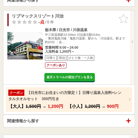
関連情報から探す
リブマックスリゾート川治
お気に入
りに追加
-点
/ 0 件
栃木県 / 日光市 / 川俣温泉
中三依温泉駅10.04km
川治湯元駅416m
・東武鬼怒川線「鬼怒川温泉」駅から「川治湯元」駅まで
約20分 ・会…
営業時間 8:00～24:00
入浴料金 1,200円～
日帰り
宿泊
ひとり旅・一人旅
クーポンあり
楽天トラベルの宿泊プランを見る
【日光市にお住まいの方限定！】日帰り温泉入浴料+レン
クーポン
タルタオルセット 300円引き
【大人】
1,500円
→
1,200円
【小人】
1,200円
→
900円
関連情報から探す