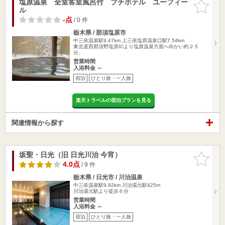
塩原温泉 全室客室風呂付 プチホテル ユーフィー
お気に入
ル
りに追加
-点
/ 0 件
栃木県 / 那須塩原市
中三依温泉駅9.47km
上三依塩原温泉口駅7.54km
東北道西那須野塩原ICより塩原温泉方面へ向かい約２５
分。
営業時間
入浴料金 ～
宿泊
ひとり旅・一人旅
楽天トラベルの宿泊プランを見る
関連情報から探す
坂聖・日光（旧 日光川治 今宵）
お気に入
りに追加
4.0点
/ 9 件
栃木県 / 日光市 / 川治温泉
中三依温泉駅9.92km
川治湯元駅425m
川治湯元駅より徒歩６分
営業時間
入浴料金 ～
宿泊
ひとり旅・一人旅