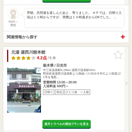
早朝、共同湯を楽しんだあと、寄りました。 ＨＰでは、日帰り入
浴は１１時からですが、実際は１０時過ぎからOKでした。 …
50代～
男性
関連情報から探す
元湯 湯西川館本館
お気に入
りに追加
4.2点
/ 5 件
栃木県 / 日光市
中三依温泉駅6.28km
湯西川温泉駅40m
野岩鉄道湯西川温泉駅より路線バス30分今市ICより国道12
1号を鬼怒…
営業時間 13:00～20:00
入浴料金 500円～
日帰り
宿泊
ひとり旅・一人旅
楽天トラベルの宿泊プランを見る