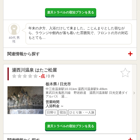
楽天トラベルの宿泊プランを見る
年末の夕方、入浴だけして来ました。こじんまりとした宿なが
ら、ラウンジや館内が落ち着いた雰囲気で、フロントの方の対応
もとても…
40代 男
性
関連情報から探す
湯西川温泉 はたご松屋
お気に入
りに追加
-点
/ 0 件
栃木県 / 日光市
中三依温泉駅10.01km
湯西川温泉駅9.48km
東武日光鬼怒川線 野岩鉄道 湯西川温泉駅 日光交通ダイ
アルバス 湯…
営業時間
入浴料金 ～
日帰り
宿泊
ひとり旅・一人旅
楽天トラベルの宿泊プランを見る