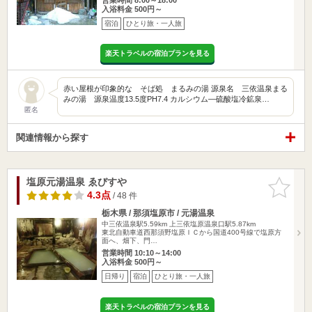
入浴料金 500円～
宿泊
ひとり旅・一人旅
楽天トラベルの宿泊プランを見る
赤い屋根が印象的な そば処 まるみの湯 源泉名 三依温泉まる
みの湯 源泉温度13.5度PH7.4 カルシウム―硫酸塩冷鉱泉…
匿名
関連情報から探す
塩原元湯温泉 ゑびすや
お気に入
りに追加
4.3点
/ 48 件
栃木県 / 那須塩原市 / 元湯温泉
中三依温泉駅5.59km
上三依塩原温泉口駅5.87km
東北自動車道西那須野塩原ＩＣから国道400号線で塩原方
面へ、畑下、門…
営業時間 10:10～14:00
入浴料金 500円～
日帰り
宿泊
ひとり旅・一人旅
楽天トラベルの宿泊プランを見る