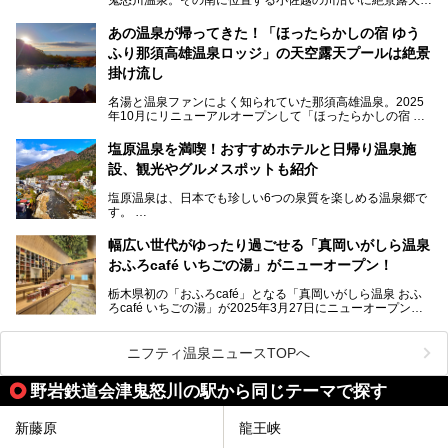
そんな「大江戸温泉物語Premium 鬼怒川観光ホテル」の魅
呂と本格サウナが自慢の「さぷらす」はあります。
力を詳しく紹介しちゃいます。
あの温泉が帰ってきた！「ほったらかしの宿 ゆう
こだわりのサウナ、掛け流しの水風呂、天然温泉の露天風
ふり那須高雄温泉ロッジ」の天空露天プールは絶景
呂、食事処、休憩室など備えて、決して大規模施設ではあり
───
ませんが、鬼怒川温泉観光の行き帰りに、はたまたサウナで
掛け流し
提供元：大江戸温泉物語ホテルズ＆リゾーツ株式会社【P
一日リフレッシュするための目的地に！ぜひオススメしたい
R】
スポットです。時間制限も無いので1人1,500円でひがな一
名湯と温泉ファンによく知られていた那須高雄温泉。2025
この記事は大江戸温泉物語Premium 鬼怒川観光ホテルのPR
日サウナや温泉を楽しんでお昼も食べてごろごろできちゃい
年10月にリニューアルオープンして「ほったらかしの宿 ゆ
記事です。
ますよ。
うふり那須高雄温泉ロッジ」として新たなスタートを切りま
した。
塩原温泉を満喫！おすすめホテルと日帰り温泉施
那須湯本の温泉街から少し離れた静かな環境、一軒宿ゆえに
設、観光やグルメスポットも紹介
許される露天風呂からの絶景、日帰り入浴や素泊まりで気楽
に温泉が楽しめるこちらのお宿をさっそく取材してきまし
塩原温泉は、日本でも珍しい6つの泉質を楽しめる温泉郷で
た。
す。
2名1室利用で1人あたり4,500円～と、思い立ったらすぐに
泊まりに行かれるお手頃価格も嬉しいです。
栃木県の北部にある箒川のほとりに11の温泉地が点在し、
───
幅広い世代がゆったり過ごせる「真岡いがしら温泉
古くから多くの人々から癒やしの場として愛されてきまし
提供元：アイコニア・ホスピタリティ株式会社【PR】
おふろcafé いちごの湯」がニューオープン！
た。
この記事はほったらかしの宿 ゆうふり那須高雄温泉ロッジ
のPR記事です。
栃木県初の「おふろcafé」となる「真岡いがしら温泉 おふ
温泉に加えて、豊かな自然を感じられる観光スポットや、こ
ろcafé いちごの湯」が2025年3月27日にニューオープンす
こでしか味わえないご当地グルメなど、多彩な魅力がある北
るとのことで、プレオープン期間に早速訪問。
関東の人気温泉地です。
メインとなる天然温泉のお風呂をはじめ、リラックスエリア
ニフティ温泉ニュースTOPへ
やキッズエリア、カフェレストランなど、施設の隅々までチ
ェックしてきました！
この記事では、塩原温泉の概要や魅力とともに、おすすめの
野岩鉄道会津鬼怒川の駅から同じテーマで探す
宿泊施設と観光・グルメスポット、日帰り温泉を順に紹介し
ます。
新藤原
龍王峡
塩原温泉で、いつもの温泉旅行とは一味違う旅行体験をして