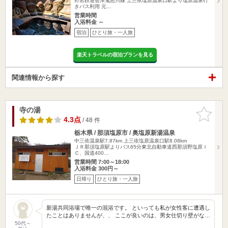
野岩鉄道会津鬼怒川線 上三依塩原温泉口駅より塩原温泉行
きバス利用 元…
営業時間
入浴料金 ～
宿泊
ひとり旅・一人旅
楽天トラベルの宿泊プランを見る
関連情報から探す
寺の湯
お気に入
りに追加
4.3点
/ 48 件
栃木県 / 那須塩原市 / 奥塩原新湯温泉
中三依温泉駅7.87km
上三依塩原温泉口駅8.08km
ＪＲ那須塩原駅よりバス65分東北自動車道西那須野塩原Ｉ
Ｃ、国道400…
営業時間 7:00～18:00
入浴料金 300円～
日帰り
ひとり旅・一人旅
新湯共同浴場で唯一の混浴です。 といっても私が女性客に遭遇し
たことはありませんが、、 ここが良いのは、男女仕切り壁がな…
50代～