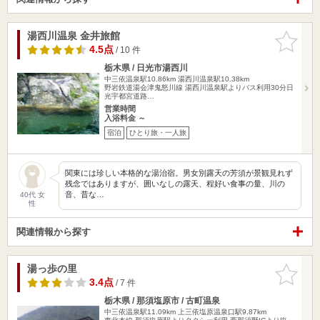
湯西川温泉 金井旅館
お気に入
りに追加
4.5点
/ 10 件
栃木県 / 日光市湯西川
中三依温泉駅10.86km
湯西川温泉駅10.38km
野岩鉄道湯会津鬼怒川線 湯西川温泉駅よりバス利用30分日
光宇都宮道路…
営業時間
入浴料金 ～
宿泊
ひとり旅・一人旅
関東には珍しい本格的な湯治宿。男女別露天の芳須が景観見れず
残念ではありますが、囲いなしの露天、程好い食事の量、川の
音、昔な…
40代 女
性
関連情報から探す
湯っ歩の里
お気に入
りに追加
3.4点
/ 7 件
栃木県 / 那須塩原市 / 古町温泉
中三依温泉駅11.09km
上三依塩原温泉口駅9.87km