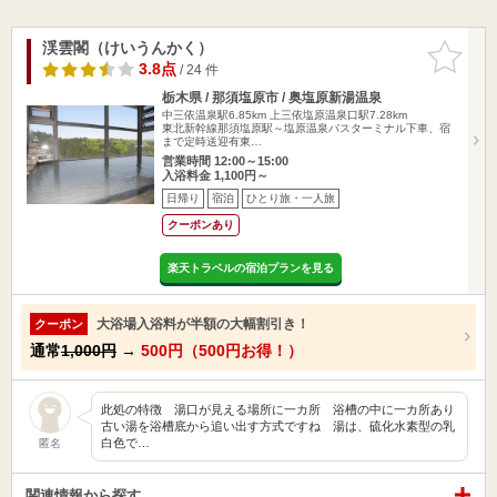
渓雲閣（けいうんかく）
お気に入
りに追加
3.8点
/ 24 件
栃木県 / 那須塩原市 / 奥塩原新湯温泉
中三依温泉駅6.85km
上三依塩原温泉口駅7.28km
東北新幹線那須塩原駅～塩原温泉バスターミナル下車、宿
まで定時送迎有東…
営業時間 12:00～15:00
入浴料金 1,100円～
日帰り
宿泊
ひとり旅・一人旅
クーポンあり
楽天トラベルの宿泊プランを見る
大浴場入浴料が半額の大幅割引き！
クーポン
通常
1,000円
→
500円（500円お得！）
此処の特徴 湯口が見える場所に一カ所 浴槽の中に一カ所あり
古い湯を浴槽底から追い出す方式ですね 湯は、硫化水素型の乳
白色で…
匿名
関連情報から探す