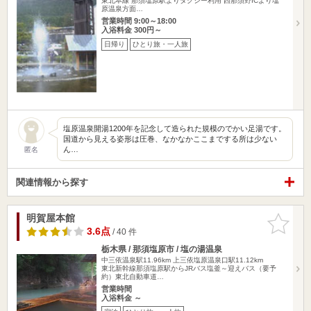
東北本線 那須塩原駅よりタクシー利用 西那須野ICより塩
原温泉方面…
営業時間 9:00～18:00
入浴料金 300円～
日帰り
ひとり旅・一人旅
塩原温泉開湯1200年を記念して造られた規模のでかい足湯です。
国道から見える姿形は圧巻、なかなかここまでする所は少ない
ん…
匿名
関連情報から探す
明賀屋本館
お気に入
りに追加
3.6点
/ 40 件
栃木県 / 那須塩原市 / 塩の湯温泉
中三依温泉駅11.96km
上三依塩原温泉口駅11.12km
東北新幹線那須塩原駅からJRバス塩釜～迎えバス（要予
約）東北自動車道…
営業時間
入浴料金 ～