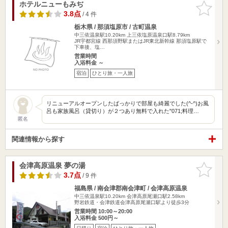
ホテルニューもみぢ
お気に入
りに追加
3.8点
/ 4 件
栃木県 / 那須塩原市 / 古町温泉
中三依温泉駅10.20km
上三依塩原温泉口駅8.79km
JR宇都宮線 西那須野駅またはJR東北新幹線 那須塩原駅で
下車後、塩…
営業時間
入浴料金 ～
宿泊
ひとり旅・一人旅
リニューアルオープンしたばっかりで部屋も綺麗でした(^-^)お風
呂も家族風呂（貸切り）が２つあり無料で入れた"071;料理…
匿名
関連情報から探す
会津高原温泉 夢の湯
お気に入
りに追加
3.7点
/ 9 件
福島県 / 南会津郡南会津町 / 会津高原温泉
中三依温泉駅10.20km
会津高原尾瀬口駅2.58km
野岩鉄道・会津鉄道会津高原尾瀬口駅より徒歩3分
営業時間 10:00～20:00
入浴料金 500円～