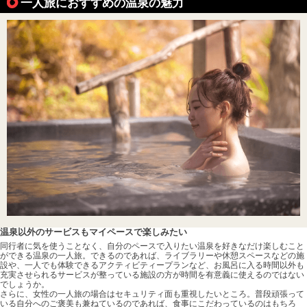
一人旅におすすめの温泉の魅力
温泉以外のサービスもマイペースで楽しみたい
同行者に気を使うことなく、自分のペースで入りたい温泉を好きなだけ楽しむこと
ができる温泉の一人旅。できるのであれば、ライブラリーや休憩スペースなどの施
設や、一人でも体験できるアクティビティープランなど、お風呂に入る時間以外も
充実させられるサービスが整っている施設の方が時間を有意義に使えるのではない
でしょうか。
さらに、女性の一人旅の場合はセキュリティ面も重視したいところ。普段頑張って
いる自分へのご褒美も兼ねているのであれば、食事にこだわっているのはもちろ