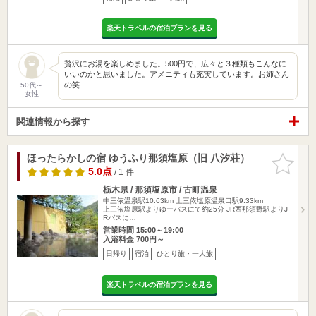
楽天トラベルの宿泊プランを見る
贅沢にお湯を楽しめました。500円で、広々と３種類もこんなに
いいのかと思いました。アメニティも充実しています。お姉さん
の笑…
50代～
女性
関連情報から探す
ほったらかしの宿 ゆうふり那須塩原（旧 八汐荘）
お気に入
りに追加
5.0点
/ 1 件
栃木県 / 那須塩原市 / 古町温泉
中三依温泉駅10.63km
上三依塩原温泉口駅9.33km
上三依塩原駅よりゆーバスにて約25分 JR西那須野駅よりJ
Rバスに…
営業時間 15:00～19:00
入浴料金 700円～
日帰り
宿泊
ひとり旅・一人旅
楽天トラベルの宿泊プランを見る