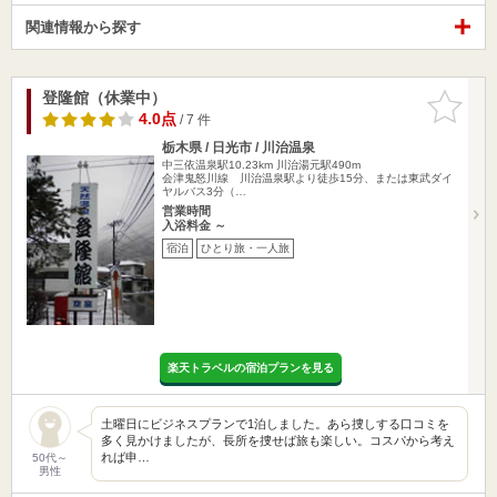
関連情報から探す
登隆館（休業中）
お気に入
りに追加
4.0点
/ 7 件
栃木県 / 日光市 / 川治温泉
中三依温泉駅10.23km
川治湯元駅490m
会津鬼怒川線 川治温泉駅より徒歩15分、または東武ダイ
ヤルバス3分（…
営業時間
入浴料金 ～
宿泊
ひとり旅・一人旅
楽天トラベルの宿泊プランを見る
土曜日にビジネスプランで1泊しました。あら捜しする口コミを
多く見かけましたが、長所を捜せば旅も楽しい。コスパから考え
れば申…
50代～
男性