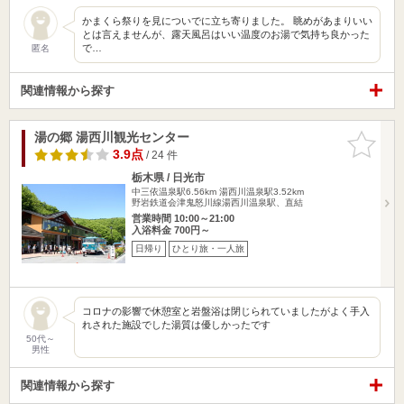
かまくら祭りを見についでに立ち寄りました。 眺めがあまりいい
とは言えませんが、露天風呂はいい温度のお湯で気持ち良かった
で…
匿名
関連情報から探す
湯の郷 湯西川観光センター
お気に入
りに追加
3.9点
/ 24 件
栃木県 / 日光市
中三依温泉駅6.56km
湯西川温泉駅3.52km
野岩鉄道会津鬼怒川線湯西川温泉駅、直結
営業時間 10:00～21:00
入浴料金 700円～
日帰り
ひとり旅・一人旅
コロナの影響で休憩室と岩盤浴は閉じられていましたがよく手入
れされた施設でした湯質は優しかったです
50代～
男性
関連情報から探す