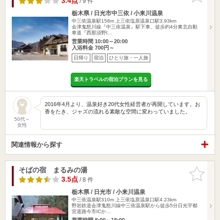
3.4点
/ 9 件
栃木県 / 日光市中三依 / 小来川温泉
中三依温泉駅158m
上三依塩原温泉口駅3.93km
会津鬼怒川線『中三依温泉』駅下車、徒歩約4分東北自動
車道『西那須野I…
営業時間 10:00～20:00
入浴料金 700円～
日帰り
宿泊
ひとり旅・一人旅
楽天トラベルの宿泊プランを見る
2016年4月より、温泉好き20代女性経営者が再開しています。お
香をたき、ジャズの流れる素敵な空間に変わっていました。
50代～
女性
関連情報から探す
そばの宿 まるみの湯
お気に入
りに追加
3.5点
/ 8 件
栃木県 / 日光市 / 小来川温泉
中三依温泉駅310m
上三依塩原温泉口駅4.23km
野岩鉄道会津鬼怒川線中三依温泉駅から徒歩5分日光宇都
宮道路今市ICか…
営業時間 8:00～18:00