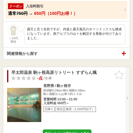
入浴料割引
クーポン
通常
750円
→
650円（100円お得！）
露天と言う名前ですが、内湯と露天風呂のオーソドックスな構成
になっています。南アルプスの山々を解説する看板が付けてあり
ました…
～10代
男性
関連情報から探す
早太郎温泉 駒ヶ根高原リトリート すずらん颯
お気に入
りに追加
-点
/ 0 件
長野県 / 駒ヶ根市
田切駅6.06km
駒ケ根駅4.09km
駒ヶ根駅からお車で約１５分
営業時間 13:00～21:00
入浴料金 650円～
日帰り
宿泊
格安（1,000円以下）