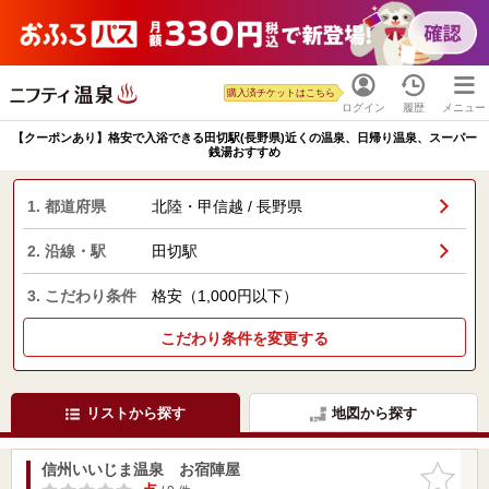
購入済チケットはこちら
ログイン
履歴
メニュー
【クーポンあり】格安で入浴できる田切駅(長野県)近くの温泉、日帰り温泉、スーパー
銭湯おすすめ
1. 都道府県
北陸・甲信越 / 長野県
2. 沿線・駅
田切駅
3. こだわり条件
格安（1,000円以下）
こだわり条件を変更する
リストから探す
地図から探す
信州いいじま温泉 お宿陣屋
お気に入
りに追加