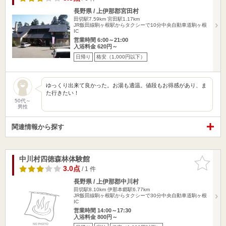
長野県 / 上伊那郡宮田村
田切駅7.59km
宮田駅1.17km
JR飯田線駒ヶ根駅からタクシーで10分中央自動車道駒ヶ根
IC
営業時間 6:00～21:00
入浴料金 620円～
日帰り
格安（1,000円以下）
ゆっくり出来て良かった。お湯も適温。値段もお得感があり、ま
た行きたい！
50代～
男性
関連情報から探す
中川村四徳森林体験館
お気に入
りに追加
3.0点
/ 1 件
長野県 / 上伊那郡中川村
田切駅8.10km
伊那本郷駅6.77km
JR飯田線駒ヶ根駅からタクシーで30分中央自動車道駒ヶ根
IC
営業時間 14:00～17:30
入浴料金 800円～