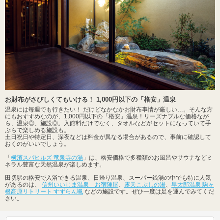
お財布がさびしくてもいける！ 1,000円以下の「格安」温泉
温泉には毎週でも行きたい！ だけどなかなかお財布事情が厳しい…。そんな方
にもおすすめなのが、1,000円以下の「格安」温泉！リーズナブルな価格なが
ら、温泉◎、施設◎。入館料だけでなく、タオルなどがセットになっていて手
ぶらで楽しめる施設も。
土日祝日や特定日、深夜などは料金が異なる場合があるので、事前に確認して
おくのがいいでしょう。
「
横濱スパヒルズ 竜泉寺の湯
」は、格安価格で多種類のお風呂やサウナなどミ
ネラル豊富な天然温泉が楽しめます。
田切駅の格安で入浴できる温泉、日帰り温泉、スーパー銭湯の中でも特に人気
があるのは、
信州いいじま温泉 お宿陣屋
、
露天こぶしの湯
、
早太郎温泉 駒ヶ
根高原リトリート すずらん颯
などの施設です。ぜひ一度は足を運んでみてくだ
さい。