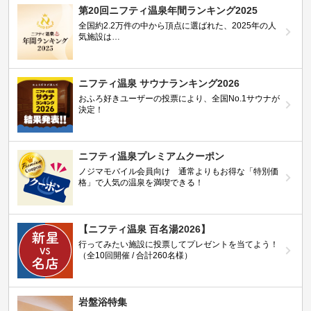
第20回ニフティ温泉年間ランキング2025
全国約2.2万件の中から頂点に選ばれた、2025年の人
気施設は…
ニフティ温泉 サウナランキング2026
おふろ好きユーザーの投票により、全国No.1サウナが
決定！
ニフティ温泉プレミアムクーポン
ノジマモバイル会員向け 通常よりもお得な「特別価
格」で人気の温泉を満喫できる！
【ニフティ温泉 百名湯2026】
行ってみたい施設に投票してプレゼントを当てよう！
（全10回開催 / 合計260名様）
岩盤浴特集