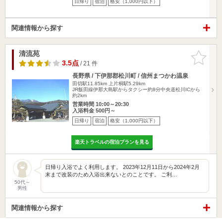
日帰り
宿泊
格安（1,000円以下）
関連情報から探す
清流苑
お気に入
りに追加
3.5点
/ 21 件
長野県 / 下伊那郡松川町 / 信州まつかわ温泉
田切駅11.85km
上片桐駅5.29km
JR飯田線伊那大島駅からタクシー約8分中央道松川ICから
約2km
営業時間 10:00～20:30
入浴料金 500円～
日帰り
宿泊
格安（1,000円以下）
楽天トラベルの宿泊プランを見る
日帰り入浴でよく利用します。 2023年12月11日から2024年2月
末まで改装のため入浴出来ないとのことです。 ご利…
50代～
男性
関連情報から探す