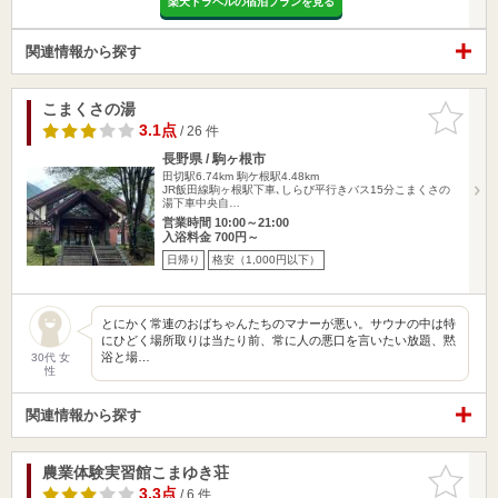
楽天トラベルの宿泊プランを見る
関連情報から探す
こまくさの湯
お気に入
りに追加
3.1点
/ 26 件
長野県 / 駒ヶ根市
田切駅6.74km
駒ケ根駅4.48km
JR飯田線駒ヶ根駅下車､しらび平行きバス15分こまくさの
湯下車中央自…
営業時間 10:00～21:00
入浴料金 700円～
日帰り
格安（1,000円以下）
とにかく常連のおばちゃんたちのマナーが悪い。サウナの中は特
にひどく場所取りは当たり前、常に人の悪口を言いたい放題、黙
浴と場…
30代 女
性
関連情報から探す
農業体験実習館こまゆき荘
お気に入
りに追加
3.3点
/ 6 件