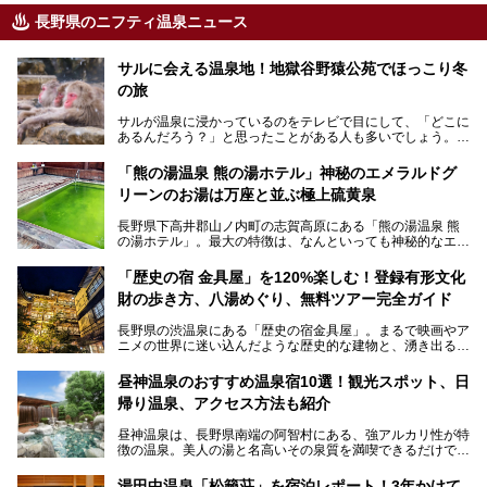
長野県のニフティ温泉ニュース
サルに会える温泉地！地獄谷野猿公苑でほっこり冬
の旅
サルが温泉に浸かっているのをテレビで目にして、「どこに
あるんだろう？」と思ったことがある人も多いでしょう。
この微笑ましい光景は、長野県にある「地獄谷野猿公苑」で
「熊の湯温泉 熊の湯ホテル」神秘のエメラルドグ
見られるもので、野生のサルが雪景色の中で温泉に浸かる姿
リーンのお湯は万座と並ぶ極上硫黄泉
を間近で観察できます。
長野県下高井郡山ノ内町の志賀高原にある「熊の湯温泉 熊
本記事では、地獄谷野猿公苑の魅力や見どころ、サルと温泉
の湯ホテル」。最大の特徴は、なんといっても神秘的なエメ
との関係性、地獄谷周辺の観光スポットについて紹介しま
ラルドグリーンのお湯。この美しいお湯に魅了され、何度も
す。サルを観察した後にほっこりと浸かれる温泉も紹介する
リピートするファンも多い温泉です。冬はスキーと一緒に楽
ので、野生のサルを観察する貴重な自然体験と温泉をあわせ
「歴史の宿 金具屋」を120%楽しむ！登録有形文化
しみたい極上の温泉を紹介します。
て楽しみたい人は、ぜひ参考にしてください。
財の歩き方、八湯めぐり、無料ツアー完全ガイド
長野県の渋温泉にある「歴史の宿金具屋」。まるで映画やア
ニメの世界に迷い込んだような歴史的な建物と、湧き出る温
泉の恵みが魅力のお宿です。せっかく泊まるなら、その魅力
を隅々まで楽しみたいですよね。この記事では、金具屋での
昼神温泉のおすすめ温泉宿10選！観光スポット、日
滞在を最高の思い出にするための「楽しみ方」を徹底的にご
帰り温泉、アクセス方法も紹介
紹介します！
昼神温泉は、長野県南端の阿智村にある、強アルカリ性が特
徴の温泉。美人の湯と名高いその泉質を満喫できるだけでな
く、日本一の星空鑑賞ができる注目の温泉地です。
昼神温泉では、朝市などの観光スポットや、信州名物のおや
湯田中温泉「松籟荘」を宿泊レポート！3年かけて