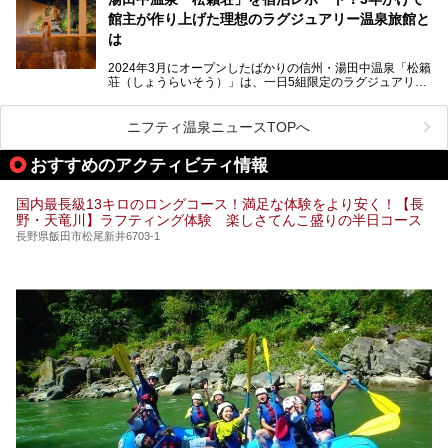
きを楽しめるグルメスポットなど、観光を楽しむにはぴった
館主が作り上げた理想のラグジュアリー温泉旅館と
りの場所が豊富にあります。
この記事では、昼神温泉での滞在を充実させる宿泊施設や日
は
帰り温泉、見どころ満載の観光・グルメスポットに加え、ア
クセス方法も順に紹介します。
2024年3月にオープンしたばかりの信州・湯田中温泉「松籟
荘（しょうらいそう）」は、一日5組限定のラグジュアリー
温泉旅館。全室が源泉掛け流しの露天風呂、庭園付きで、プ
ライベートに楽しめる非日常感が味わえます。また宿泊者は
道向かいの「よろづや」の大浴場「桃山風呂」や共同浴場の
ニフティ温泉ニュースTOPへ
「湯田中大湯」も利用ができます。
おすすめのアクティビティ情報
極上のお湯に浸り上質なお料理に舌鼓、特別な日に泊まりた
い湯田中温泉「松籟荘」を、実際に宿泊した目線で紹介しま
す。
国内最長級13キロのロングコース！満足な体験をより安く！【長
野・天竜川】ラフティング体験 楽しさてんこ盛りの半日コース
長野県飯田市松尾新井6703-1