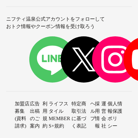
ニフティ温泉公式アカウントをフォローして
おトク情報やクーポン情報を受け取ろう
加盟店
広告
利
ライフス
特定商
ヘ
採
運
個人情
募集
出稿
用
タイル
取引法
ル
用
営
報保護
(資料
のご
規
MEMBER
に基づ
プ
情
会
ポリ
請求)
案内
約
S+規約
く表記
報
社
シー