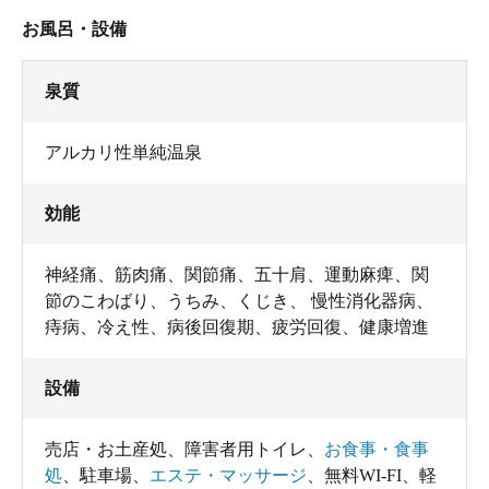
お風呂・設備
泉質
アルカリ性単純温泉
効能
神経痛、筋肉痛、関節痛、五十肩、運動麻痺、関
節のこわばり、うちみ、くじき、 慢性消化器病、
痔病、冷え性、病後回復期、疲労回復、健康増進
設備
売店・お土産処
、
障害者用トイレ
、
お食事・食事
処
、
駐車場
、
エステ・マッサージ
、
無料WI-FI
、
軽