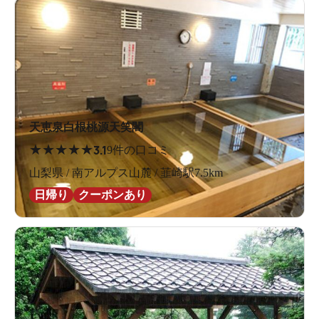
天恵泉白根桃源天笑閣
★
★
★
★
★
3.1
9件の口コミ
山梨県 / 南アルプス山麓 / 韮崎駅7.5km
日帰り
クーポンあり