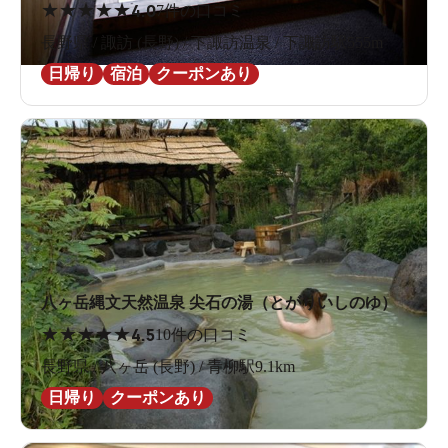
★
★
★
★
★
4.0
7件の口コミ
長野県 / 諏訪 (長野) / 下諏訪温泉 / 下諏訪駅555m
日帰り
宿泊
クーポンあり
八ヶ岳縄文天然温泉 尖石の湯（とがりいしのゆ）
★
★
★
★
★
4.5
10件の口コミ
長野県 / 八ヶ岳 (長野) / 青柳駅9.1km
日帰り
クーポンあり