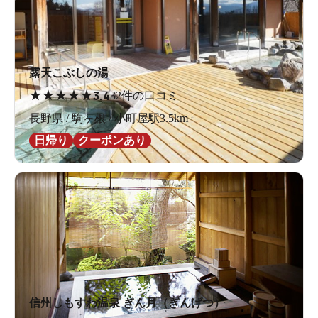
露天こぶしの湯
★
★
★
★
★
3.4
32件の口コミ
長野県 / 駒ヶ根 / 小町屋駅3.5km
日帰り
クーポンあり
信州しもすわ温泉 ぎん月（ぎんげつ）