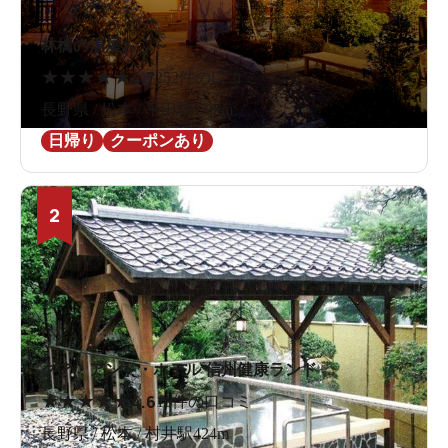
林檎の湯屋おぶ～
★
★
★
★
★
4.7
252件の口コミ
長野県 / 松本 / 平田駅1.9km
日帰り
クーポンあり
2
クア・アンド・ホテル 信州健康ランド
★
★
★
★
★
4.6
16件の口コミ
長野県 / 松本 / 村井駅424m