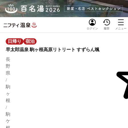
ログイン
履歴
メニュー
日帰り
宿泊
早太郎温泉 駒ヶ根高原リトリート すずらん颯
長
野
県
/
駒
ヶ
根
/
駒
ケ
根