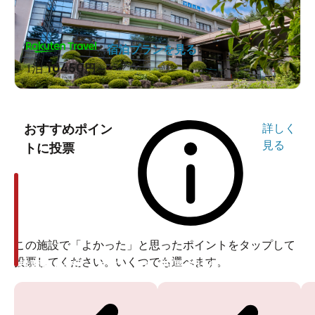
宿泊プランを見る
10450
1泊
円～
おすすめポイン
詳しく
見る
トに投票
この施設で「よかった」と思ったポイントをタップして
投票してください。いくつでも選べます。
投票ありがとうございます
投票ありがとうございます