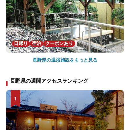
クア・アンド・ホテル 信州健康ランド
★
★
★
★
★
4.6
16件の口コミ
長野県 / 松本 / 村井駅424m
日帰り
宿泊
クーポンあり
長野県の
温浴施設をもっと見る
長野県の週間アクセスランキング
1