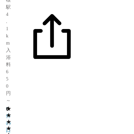
駅
4
.
1
k
m
入
浴
料
6
5
0
円
～
★
0
0
★
件
★
の
★
口