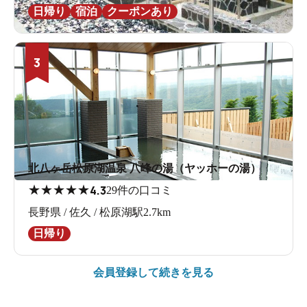
日帰り
宿泊
クーポンあり
3
北八ヶ岳松原湖温泉 八峰の湯（ヤッホーの湯）
★
★
★
★
★
4.3
29件の口コミ
長野県 / 佐久 / 松原湖駅2.7km
日帰り
会員登録して続きを見る